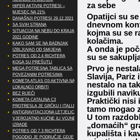
za sebe
HIPER AKTIVNI POTRESI –
MJESEC NA 21%
Opatijci su se
DANAŠNJI POTRESI 29.12.2021
dnevnom kont
SA SVIH STRANA
kojma su se rad
SITUACIJA NA NEBU DO KRAJA
2021 GODINE
kolačima.
KAKO SAM SE NA BADNJAK
A onda je poče
IZBLJUVAO OD SMIJEHA
su se sakuplja
POTRES OD 2.4 RICHTERA
KOGA SU PREŠUTLI
Prvo je nesta
MEGA POTRESNA TABLICA SA
Slavija, Pariz
POVEZANIM POTRESIMA
KOMETA ATLAS Q3 AKTIVNA NA
nestalo na ta
LOKALNOJ ORBITI
izgubili navik
BEZ RIJEČI
Praktički nisi
KOMETA CATALINA C3
PROTRESLA JE GRČKU I ITALIJU
tamo mogao z
ANTIGRAVITACIJONA LETJELICA
U tom razdobl
VJEROJATNO KUĆNE ILI VOJNE
„domaćih“ gr
IZRADE
POTRES OD 7.3 RICHTERA
kupališta i ka
POGODIO JE PODRUČJE GDJE