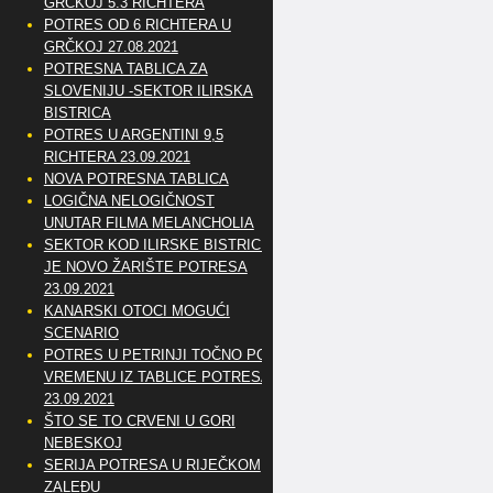
GRČKOJ 5.3 RICHTERA
POTRES OD 6 RICHTERA U
GRČKOJ 27.08.2021
POTRESNA TABLICA ZA
SLOVENIJU -SEKTOR ILIRSKA
BISTRICA
POTRES U ARGENTINI 9,5
RICHTERA 23.09.2021
NOVA POTRESNA TABLICA
LOGIČNA NELOGIČNOST
UNUTAR FILMA MELANCHOLIA
SEKTOR KOD ILIRSKE BISTRICE
JE NOVO ŽARIŠTE POTRESA
23.09.2021
KANARSKI OTOCI MOGUĆI
SCENARIO
POTRES U PETRINJI TOČNO PO
VREMENU IZ TABLICE POTRESA
23.09.2021
ŠTO SE TO CRVENI U GORI
NEBESKOJ
SERIJA POTRESA U RIJEČKOM
ZALEĐU