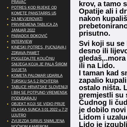
krov, a tamo s
PRAVAC
POTRES KOD RIJEKE OD
Opatije ali i d
KOMETE PANSTARRS U5
nakon kupališt
ZA NEVJEROVATI
prebetonirano
PRIVREMENA TABLICA ZA
JANUAR 2022
prisutno.
PARADOX ĐOKOVIĆ
Svi koji su se
INTERVIEW
KINESKI POTRES, PUCNJAVA I
desno ili lije
ZDRAVA PAMET
gledaš,..mora 
POGLEDAJTE KOLIČINU
ili na Lido.
SNIJEGA KOJA JE PALA ŠIROM
SVIJETA
I taman kad sm
KOMETA PALOMAR UDARILA
zapalio kupali
TURSKU SA 5.2 RICHTERA
ostalo ništa. 
TABLICE HRVATSKE SLOVENIJE
I BIH SE POTPUNO VREMENSKI
premjestli su
PODUDARAJU
Čudnog li ču
OBJEKT KOJI SE VIDIO PRIJE
je dobilo novi
IZLASKA SUNCA 3.01.2022 u 7:25
Lidom i uzalud
UJUTRO
ZVIJEZDA SIRIUS SNIMLJENA
Lido je izgub
NOĆNOM KAMEROM