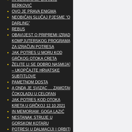
BERKOVIĆ
OVO JE PRAVA ENIGMA
NEOBIČAN SLUČAJ PJESME “OH
DARLING”
REBUS
OBAVIJEST O PRIPREMI IZRADE
KOMPJUTERSKOG PROGRAMA
ZA IZRAČUN POTRESA
JAK POTRES U MORU KOD
GRČKOG OTOKA CRETA
ŽELITE LI SE DOBRO NASMIJATI
– UKOPČAJTE HRVATSKE
SUBTITLOVE
PAMETNOM DOSTA
A ONDA JE SVIZAC,… ZAMOTAO
ČOKOLADU U CELOFAN
JAK POTRES KOD OTOKA
KRETA U GRČKOJ 12.10.2021
IN MEMORIAM: GOGA LAZIĆ
NESTANAK STRUJE U
GORSKOM KOTARU
POTRESI U DALMACIJI I ORBITE