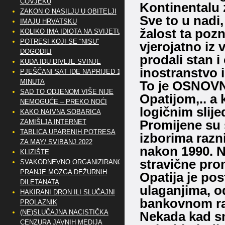
ČOVJEKU
Kontinentalu 
ZAKON O NASILJU U OBITELJI
Sve to u nadi,
IMAJU HRVATSKU
žalost ta pozn
KOLIKO IMA IDIOTA NA SVIJETU?
POTRESI KOJI SE “NISU”
vjerojatno iz 
DOGODILI
prodali stan i 
KUDA IDU DIVLJE SVINJE
inostranstvo i
PJEŠČANI SAT IDE NAPRIJED 10
MINUTA
To je OSNOVN
SAD TO ODJENOM VIŠE NIJE
Opatijom,.. a
NEMOGUĆE – PREKO NOĆI
logičnim slij
KAKO NAIVNA SOBARICA
Promijene su 
ZAMIŠLJA INTERNET
TABLICA UPARENIH POTRESA
izborima razn
ZA MAY/ SVIBANJ 2022
nakon 1990. N
KLIZIŠTE
stravične prom
SVAKODNEVNO ORGANIZIRANO
PRANJE MOZGA DEŽURNIH
Opatija je pos
DILETANATA
ulaganjima, od
HAKIRANI DRON ILI SLUČAJNI
bankovnom ra
PROLAZNIK
(NE)SLUČAJNA NACISTIČKA
Nekada kad smo
CENZURA JAVNIH MEDIJA