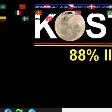
العربية
简体中文
Hrvatski
Čeština‎
Dansk
Magyar
Italiano
Македонски јазик
Norsk bokmål
Español
Svenska
Türkçe