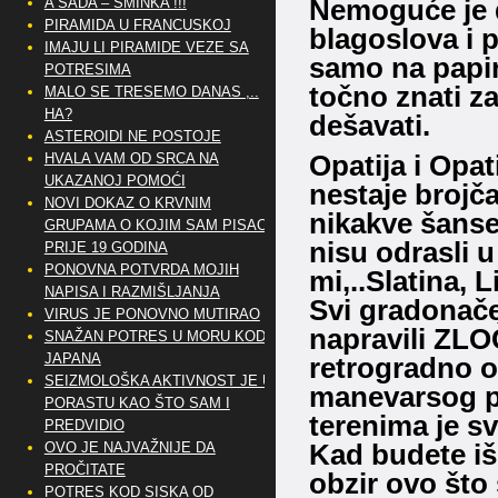
Nemoguće je da
A SADA – ŠMINKA !!!
PIRAMIDA U FRANCUSKOJ
blagoslova i p
IMAJU LI PIRAMIDE VEZE SA
samo na papir
POTRESIMA
točno znati za
MALO SE TRESEMO DANAS ,..
HA?
dešavati.
ASTEROIDI NE POSTOJE
Opatija i Opat
HVALA VAM OD SRCA NA
UKAZANOJ POMOĆI
nestaje brojč
NOVI DOKAZ O KRVNIM
nikakve šanse 
GRUPAMA O KOJIM SAM PISAO
nisu odrasli 
PRIJE 19 GODINA
PONOVNA POTVRDA MOJIH
mi,..Slatina, L
NAPISA I RAZMIŠLJANJA
Svi gradonačel
VIRUS JE PONOVNO MUTIRAO
napravili ZLOČ
SNAŽAN POTRES U MORU KOD
JAPANA
retrogradno o
SEIZMOLOŠKA AKTIVNOST JE U
manevarsog p
PORASTU KAO ŠTO SAM I
terenima je sv
PREDVIDIO
Kad budete iš
OVO JE NAJVAŽNIJE DA
PROČITATE
obzir ovo što
POTRES KOD SISKA OD