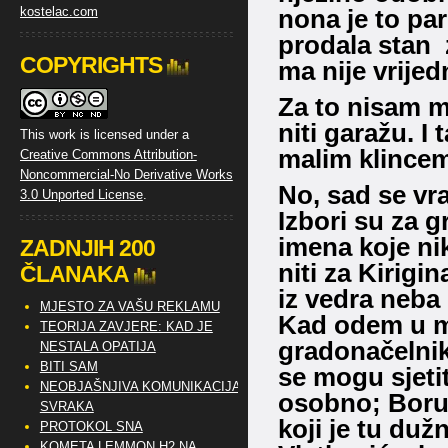
nona je to par
prodala stan 
COPYRIGHTS
ma nije vrije
Za to nisam m
niti garažu. I
This work is licensed under a
malim klincem 
Creative Commons Attribution-
Noncommercial-No Derivative Works
No, sad se vr
3.0 Unported License
.
Izbori su za 
imena koje nik
ZADNJIH 200
niti za Kirigi
ČLANAKA
iz vedra neba
MJESTO ZA VAŠU REKLAMU
Kad odem u ma
TEORIJA ZAVJERE: KAD JE
gradonačelnik
NESTALA OPATIJA
BITI SAM
se mogu sjet
NEOBJAŠNJIVA KOMUNIKACIJA
osobno; Borut
SVRAKA
koji je tu du
PROTOKOL SNA
KOMETA LEMMON H2 NA