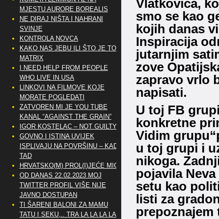
Vlatkovića, ko
MJESTU AURORE BOREALIS
smo se kao gen
NE DIRAJ NIŠTA I NAHRANI
kojih danas v
SVINJE
Inspiracija o
KONTROLA NOVCA
KAKO NAS JEBU ILI ŠTO JE TO
jutarnjim sati
MATRIX
zove Opatijska
I NEED HELP FROM PEOPLE
zapravo vrlo b
WHO LIVE IN USA
LINKOVI NA FILMOVE KOJE
napisati.
MORATE POGLEDATI
U toj FB grupi
ZATVOREN MI JE YOU TUBE
KANAL “AGAINST THE GRAIN”
konkretne prim
IGOR KOSTELAC – NOT GUILTY
Vidim grupu“po
GOVNO I ISTINA UVIJEK
u toj grupi i 
ISPLIVAJU NA POVRŠINU – KAD
TAD
nikoga. Zadnj
HRVATSKO(M) PROL(I)JEĆE MIG
pojavila Neva 
OD DANAS 22.02.2023 MOJ
setu kao politi
TWITTER PROFIL VIŠE NIJE
JAVNO DOSTUPAN
listi za grado
TI ŠARENI BALONI ZA MAMU
prepoznajem t
TATU I SEKU,.. TRA LA LA LA LA