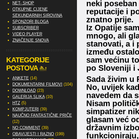
neki poseban 
NET- SHOP
OTKUPNE CIJENE
reputacije i po
SEKUNDARNIH SIROVINA
znatno prije.
SPONZORI BLOGA
Iz Opatije sam
SUBSCRIBER
mnogo, ali gl
VIDEO PLAYER
ZNAČENJE SNOVA
stanovati, a i
između ostalo
sam većinu to
KATEGORIJE
po Sloveniji i 
POSTOVA
Sada živim u R
ANKETE
(14)
DOKUMENTARNI FILMOVI
(104)
No, uvijek ka
DOWNLOAD
(23)
navedem da sam
GALERIJA SLIKA
(10)
Nisam politič
HTZ
(5)
KOMPJUTERI
(39)
simpatizer nik
NAUČNO FANTASTIČNE PRIČE
glasam već od 
(12)
državnim izbo
NO COMMENT
(39)
funkcioniraju,
OBAVIJESTI I RAZNO
(199)