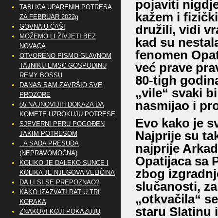
pojaviti nigdj
TABLICA UPARENIH POTRESA
kažem i fizičk
ZA FEBRUAR 2022g
družili, vidi 
GOVNA U ČAŠI
MOŽEMO LI ŽIVJETI BEZ
kad su nestal
NOVACA
fenomen Opati
OTVORENO PISMO GLAVNOM
već prave prav
TAJNIKU EMSC GOSPODINU
REMY BOSSU
80-tigh godin
DANAS SAM ZAVRŠIO SVE
„vile“ svaki 
PROZORE
nasmijao i pro
55 NAJNOVIJIH DOKAZA DA
KOMETE UZROKUJU POTRESE
Evo kako je s
SJEVERNI PERU POGOĐEN
Najprije su ta
JAKIM POTRESOM
..A SADA PRESUDA
najprije Arkad
(NEPRAVOMOĆNA)
Opatijaca sa 
KOLIKO JE DALEKO SUNCE I
zbog izgradnj
KOLIKA JE NJEGOVA VELIČINA
DA LI SI SE PREPOZNAO?
slučanosti, za
KAKO IZAZVATI RAT U TRI
„otkvačila“ se
KORAKA
staru Slatinu 
ZNAKOVI KOJI POKAZUJU