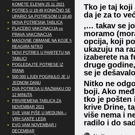
KOMETE ELENIN 25.11.2021
Tko je taj koj
POTRES U 19:49 KONAČNO SE
da je za to v
UPARIO SA POTRESOM U 19:40
NOVA POTRESNA TABLICA
,… takav se jo
PLACEBO VAKCINACIJA vs
moramo (morat
PRAVA VAKCINACIJA
opcija, koji p
MASOVNE OBMANE NA KOJE NE
REAGIRA NITKO
ukazuju na ra
NOVI POTRES U PARITETU NA
izaberete na f
TABLICI
druge godine,
POGLEDAJTE POTRESE IZ
se je dešaval
IRANA
500 000 LJUDI POGINULO JE U
Nitko ne odgov
JEDNOM DANU
DVA POTRESA U RAZMAKU OD
boji. Ako međ
12 MINUTA
tko je pošten 
PRIVREMENA TABLICA ZA
krive Drine, t
NOVEMBAR 2021
više nema i ne
SVE VAM PIŠE U MEDIJMA –
VRH SANTE LEDA
radilo i do sad
EVO VAM NOVEMBAR I
DECEMBAR