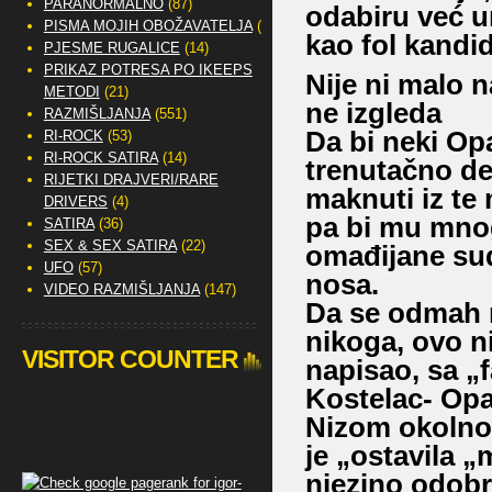
PARANORMALNO
(87)
odabiru već u
PISMA MOJIH OBOŽAVATELJA
(2)
kao fol kandid
PJESME RUGALICE
(14)
PRIKAZ POTRESA PO IKEEPS
Nije ni malo n
METODI
(21)
ne izgleda
RAZMIŠLJANJA
(551)
Da bi neki Op
RI-ROCK
(53)
RI-ROCK SATIRA
(14)
trenutačno de
RIJETKI DRAJVERI/RARE
maknuti iz te 
DRIVERS
(4)
pa bi mu mnog
SATIRA
(36)
SEX & SEX SATIRA
(22)
omađijane sud
UFO
(57)
nosa.
VIDEO RAZMIŠLJANJA
(147)
Da se odmah 
nikoga, ovo ni
VISITOR COUNTER
napisao, sa „f
Kostelac- Opati
Nizom okolnos
je „ostavila 
njezino odobr