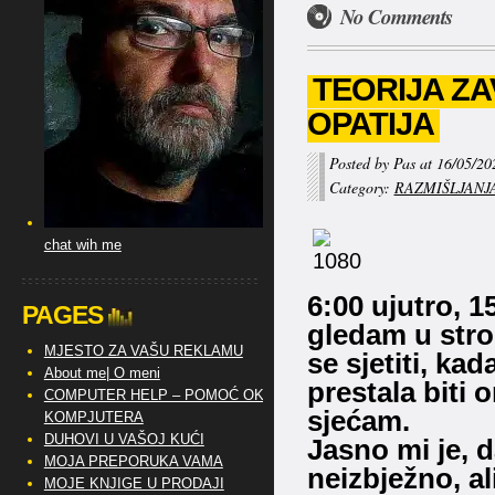
No Comments
TEORIJA ZA
OPATIJA
Posted by Pas at 16/05/20
Category:
RAZMIŠLJANJ
chat wih me
6:00 ujutro, 1
PAGES
gledam u str
MJESTO ZA VAŠU REKLAMU
se sjetiti, ka
About me| O meni
prestala biti o
COMPUTER HELP – POMOĆ OKO
sjećam.
KOMPJUTERA
DUHOVI U VAŠOJ KUĆI
Jasno mi je, d
MOJA PREPORUKA VAMA
neizbježno, al
MOJE KNJIGE U PRODAJI