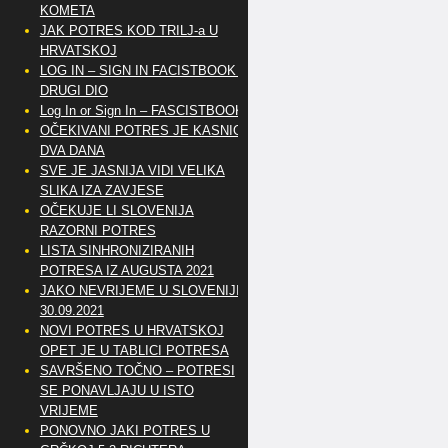
KOMETA
JAK POTRES KOD TRILJ-a U
HRVATSKOJ
LOG IN – SIGN IN FACISTBOOK –
DRUGI DIO
Log In or Sign In – FASCISTBOOK
OČEKIVANI POTRES JE KASNIO
DVA DANA
SVE JE JASNIJA VIDI VELIKA
SLIKA IZA ZAVJESE
OČEKUJE LI SLOVENIJA
RAZORNI POTRES
LISTA SINHRONIZIRANIH
POTRESA IZ AUGUSTA 2021
JAKO NEVRIJEME U SLOVENIJI
30.09.2021
NOVI POTRES U HRVATSKOJ
OPET JE U TABLICI POTRESA
SAVRŠENO TOČNO – POTRESI
SE PONAVLJAJU U ISTO
VRIJEME
PONOVNO JAKI POTRES U