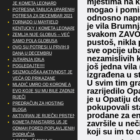
mjestima na k
JE KOMETA LEONARD
mogao i pomis
POTRESNA TABLICA UPARENIH
odnosno napra
POTRESA ZA DECEMBAR 2021
TORNADO U MAYFIELD
je vila Brumn
KENTUCKY I KOMETA LEONARD
svakom ZAVOJU
ZEMLJA NIJE GLOBUS – VEĆ
pustoš, nikla
SAMO POLA GLOBUSA
OVO SU POTRESI U PRVIH 9
sve opcije ub
DANA U DECEMBRU
nezamislivih 
JUTARNJA IDILA
još jedna vila
POGLEDAJTE!!!!
SEIZMOLOŠKA AKTIVNOST JE
izgrađena u st
VEĆA OD PRIKAZANE
U svim tim gr
MLADIĆ UMRO OD KORONE A
razrijedilo O
EVO KOJE SU MU BILE ZADNJE
je u Opatiju do
RIJEČI
PREDRAČUN ZA HOSTING
pokupovali st
BLOGA
prodane za en
AKTIVIRAN JE RIJEČKI PRSTEN
završile u neč
KOMETA PANSTARRS U5 JE
ODMAH PORED POPLAVLJENIH
koji su im to 
PODRUČJA