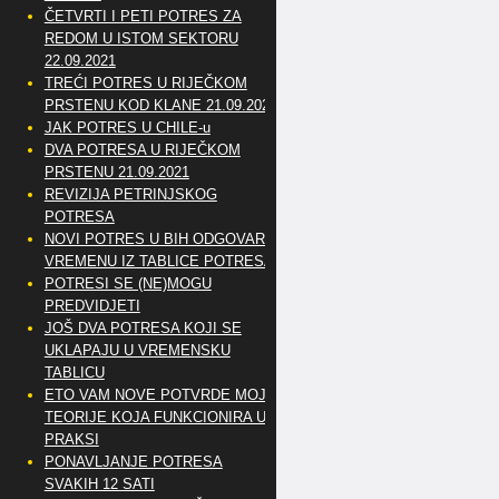
ČETVRTI I PETI POTRES ZA
REDOM U ISTOM SEKTORU
22.09.2021
TREĆI POTRES U RIJEČKOM
PRSTENU KOD KLANE 21.09.2021
JAK POTRES U CHILE-u
DVA POTRESA U RIJEČKOM
PRSTENU 21.09.2021
REVIZIJA PETRINJSKOG
POTRESA
NOVI POTRES U BIH ODGOVARA
VREMENU IZ TABLICE POTRESA
POTRESI SE (NE)MOGU
PREDVIDJETI
JOŠ DVA POTRESA KOJI SE
UKLAPAJU U VREMENSKU
TABLICU
ETO VAM NOVE POTVRDE MOJE
TEORIJE KOJA FUNKCIONIRA U
PRAKSI
PONAVLJANJE POTRESA
SVAKIH 12 SATI