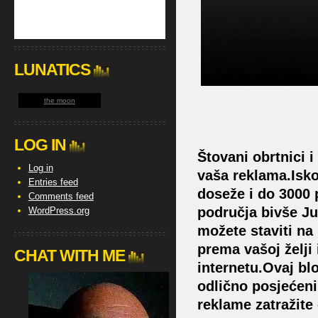
LUNATICS
the moon
LOG IN
Štovani obrtnici 
Log in
vaša reklama.Isko
Entries feed
doseže i do 3000 p
Comments feed
područja bivše Jug
WordPress.org
možete staviti na
prema vašoj želji
CHAT WITH ME
internetu.Ovaj bl
odlično posjećeni
reklame zatražit