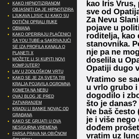
kao Iris Vrus,
KAKO HIPNOTIZIRANOM
sve od Opatij
OBJASNITI DA JE HIPNOTIZIRAN
LJUKAVA LJISIC ILI KAKO SU
Za Nevu Slani
DOTIČNI OPRALI RUKE
pojave u polit
OBMANA
roditelja, kao
KAKO OPERIRAJU PLAĆENICI
SA YOU TUBE-a SAKRIVAJUĆI
stanovnika. P
SE IZA PROFILA KANALA O
nje pa ne mogu
PLANETI X
doselila u Opat
MOŽETE LI SI KUPITI NOVI
KOMPJUTER?
Opatiji dugo 
LAV U ZOOLOŠKOM VRTU
Vratimo se sa
KAKO SE JE ZA SVETA TRI
KRALJA POJAVILA OGROMNA
u vrlo grubo i
KOMETA NA NEBU
dogodilo i zbo
OVAJ BLOG JE PRED
što je danas?
ZATVARANJEM
KRADU LI BANKE NOVAC OD
Ne baš često (
GRAĐANA
je i više nego
KAKO SE GRIJATI U OVA
dođem prošet
NESIGURNA VREMENA
vratim uz lun
FARSA PRAVA NA OBIČNOM