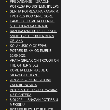
PREDVIĐANJE I IZRAČUN
POTRESA PO SISTEMU IKEEPS
SERIJA POTRESA NA KANARIMA
I POTRES KOD CRNE GORE
KAMO IDE KOMETA ELENIN I
ŠTO DOLAZI NAKON NJE
RAZLIKA IZMEĐU REFLEKSIJE
SVIJETLOSTI I OBJEKTA IZA
OBLAKA
KOLAKUŠIĆ O CIJEPIVU
POTRES 53 KM OD RIJEKE
10.09.2021
VRATA (BREAK ON TROUGH ON
THE OTHER SIDE)
KOMETA ELENIN A3 JE U
SILAZNOJ PUTANJI
9.09.2021 – POTRESI U BiH
ZADNJIH 24 SATA
POTRES U BIH KOD TRAVNIKA
4.3 RICHTERA
8.09.2021 – SNAŽAN POTRES U
MEKSIKU
POTRES BLIZU MOJE KUĆE