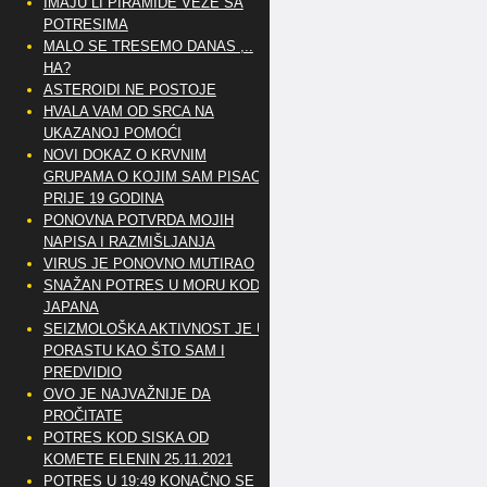
IMAJU LI PIRAMIDE VEZE SA
POTRESIMA
MALO SE TRESEMO DANAS ,..
HA?
ASTEROIDI NE POSTOJE
HVALA VAM OD SRCA NA
UKAZANOJ POMOĆI
NOVI DOKAZ O KRVNIM
GRUPAMA O KOJIM SAM PISAO
PRIJE 19 GODINA
PONOVNA POTVRDA MOJIH
NAPISA I RAZMIŠLJANJA
VIRUS JE PONOVNO MUTIRAO
SNAŽAN POTRES U MORU KOD
JAPANA
SEIZMOLOŠKA AKTIVNOST JE U
PORASTU KAO ŠTO SAM I
PREDVIDIO
OVO JE NAJVAŽNIJE DA
PROČITATE
POTRES KOD SISKA OD
KOMETE ELENIN 25.11.2021
POTRES U 19:49 KONAČNO SE