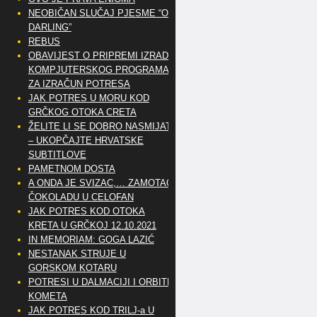
NEOBIČAN SLUČAJ PJESME “OH
DARLING”
REBUS
OBAVIJEST O PRIPREMI IZRADE
KOMPJUTERSKOG PROGRAMA
ZA IZRAČUN POTRESA
JAK POTRES U MORU KOD
GRČKOG OTOKA CRETA
ŽELITE LI SE DOBRO NASMIJATI
– UKOPČAJTE HRVATSKE
SUBTITLOVE
PAMETNOM DOSTA
A ONDA JE SVIZAC,… ZAMOTAO
ČOKOLADU U CELOFAN
JAK POTRES KOD OTOKA
KRETA U GRČKOJ 12.10.2021
IN MEMORIAM: GOGA LAZIĆ
NESTANAK STRUJE U
GORSKOM KOTARU
POTRESI U DALMACIJI I ORBITE
KOMETA
JAK POTRES KOD TRILJ-a U