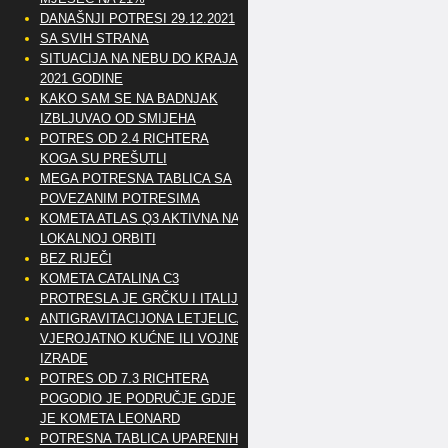
DANAŠNJI POTRESI 29.12.2021
SA SVIH STRANA
SITUACIJA NA NEBU DO KRAJA
2021 GODINE
KAKO SAM SE NA BADNJAK
IZBLJUVAO OD SMIJEHA
POTRES OD 2.4 RICHTERA
KOGA SU PREŠUTLI
MEGA POTRESNA TABLICA SA
POVEZANIM POTRESIMA
KOMETA ATLAS Q3 AKTIVNA NA
LOKALNOJ ORBITI
BEZ RIJEČI
KOMETA CATALINA C3
PROTRESLA JE GRČKU I ITALIJU
ANTIGRAVITACIJONA LETJELICA
VJEROJATNO KUĆNE ILI VOJNE
IZRADE
POTRES OD 7.3 RICHTERA
POGODIO JE PODRUČJE GDJE
JE KOMETA LEONARD
POTRESNA TABLICA UPARENIH