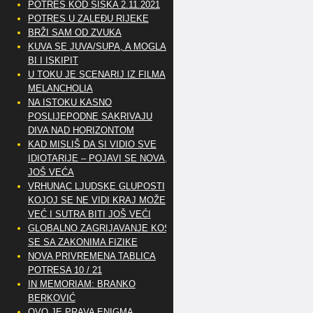
POTRES KOD SISKA 2.11.2021
POTRES U ZALEĐU RIJEKE
BRŽI SAM OD ZVUKA
KUVA SE JUVA/SUPA, A MOGLA
BI I ISKIPIT
U TOKU JE SCENARIJ IZ FILMA
MELANCHOLIA
NA ISTOKU KASNO
POSLIJEPODNE SAKRIVAJU
DIVA NAD HORIZONTOM
KAD MISLIŠ DA SI VIDIO SVE
IDIOTARIJE – POJAVI SE NOVA,..
JOŠ VEĆA
VRHUNAC LJUDSKE GLUPOSTI
KOJOJ SE NE VIDI KRAJ MOŽE
VEĆ I SUTRA BITI JOŠ VEĆI
GLOBALNO ZAGRIJAVANJE KOSI
SE SA ZAKONIMA FIZIKE
NOVA PRIVREMENA TABLICA
POTRESA 10 / 21
IN MEMORIAM: BRANKO
BERKOVIĆ
OVO JE PRAVA ENIGMA