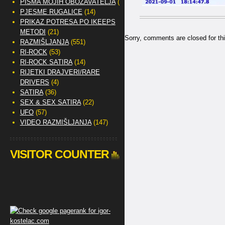
PISMA MOJIH OBOŽAVATELJA
(2)
PJESME RUGALICE
(14)
PRIKAZ POTRESA PO IKEEPS
METODI
(21)
Sorry, comments are closed for thi
RAZMIŠLJANJA
(551)
RI-ROCK
(53)
RI-ROCK SATIRA
(14)
RIJETKI DRAJVERI/RARE
DRIVERS
(4)
SATIRA
(36)
SEX & SEX SATIRA
(22)
UFO
(57)
VIDEO RAZMIŠLJANJA
(147)
VISITOR COUNTER