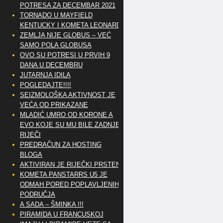
POTRESA ZA DECEMBAR 2021
TORNADO U MAYFIELD
KENTUCKY I KOMETA LEONARD
ZEMLJA NIJE GLOBUS – VEĆ
SAMO POLA GLOBUSA
OVO SU POTRESI U PRVIH 9
DANA U DECEMBRU
JUTARNJA IDILA
POGLEDAJTE!!!!
SEIZMOLOŠKA AKTIVNOST JE
VEĆA OD PRIKAZANE
MLADIĆ UMRO OD KORONE A
EVO KOJE SU MU BILE ZADNJE
RIJEČI
PREDRAČUN ZA HOSTING
BLOGA
AKTIVIRAN JE RIJEČKI PRSTEN
KOMETA PANSTARRS U5 JE
ODMAH PORED POPLAVLJENIH
PODRUČJA
A SADA – ŠMINKA !!!
PIRAMIDA U FRANCUSKOJ