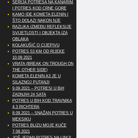
SERIJA POTRESA NA KANARIMA
I POTRES KOD CRNE GORE
KAMO IDE KOMETA ELENIN I
ŠTO DOLAZI NAKON NJE
RAZLIKA IZMEĐU REFLEKSIJE
SVIJETLOSTI I OBJEKTA IZA
OBLAKA
KOLAKUŠIĆ O CIJEPIVU
POTRES 53 KM OD RIJEKE
10.09.2021
VRATA (BREAK ON TROUGH ON
THE OTHER SIDE)
KOMETA ELENIN A3 JE U
SILAZNOJ PUTANJI
9.09.2021 – POTRESI U BiH
ZADNJIH 24 SATA
POTRES U BIH KOD TRAVNIKA
4.3 RICHTERA
8.09.2021 – SNAŽAN POTRES U
MEKSIKU
POTRES BLIZU MOJE KUĆE
7.09.2021
JOŠ JEDAN POTRES NA LINIJI