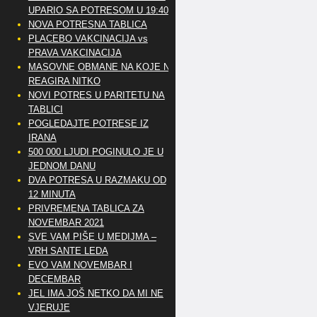
UPARIO SA POTRESOM U 19:40
NOVA POTRESNA TABLICA
PLACEBO VAKCINACIJA vs
PRAVA VAKCINACIJA
MASOVNE OBMANE NA KOJE NE
REAGIRA NITKO
NOVI POTRES U PARITETU NA
TABLICI
POGLEDAJTE POTRESE IZ
IRANA
500 000 LJUDI POGINULO JE U
JEDNOM DANU
DVA POTRESA U RAZMAKU OD
12 MINUTA
PRIVREMENA TABLICA ZA
NOVEMBAR 2021
SVE VAM PIŠE U MEDIJMA –
VRH SANTE LEDA
EVO VAM NOVEMBAR I
DECEMBAR
JEL IMA JOŠ NETKO DA MI NE
VJERUJE