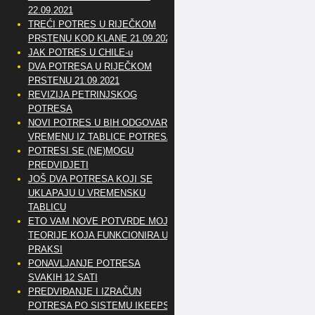
22.09.2021
TREĆI POTRES U RIJEČKOM
PRSTENU KOD KLANE 21.09.2021
JAK POTRES U CHILE-u
DVA POTRESA U RIJEČKOM
PRSTENU 21.09.2021
REVIZIJA PETRINJSKOG
POTRESA
NOVI POTRES U BIH ODGOVARA
VREMENU IZ TABLICE POTRESA
POTRESI SE (NE)MOGU
PREDVIDJETI
JOŠ DVA POTRESA KOJI SE
UKLAPAJU U VREMENSKU
TABLICU
ETO VAM NOVE POTVRDE MOJE
TEORIJE KOJA FUNKCIONIRA U
PRAKSI
PONAVLJANJE POTRESA
SVAKIH 12 SATI
PREDVIĐANJE I IZRAČUN
POTRESA PO SISTEMU IKEEPS