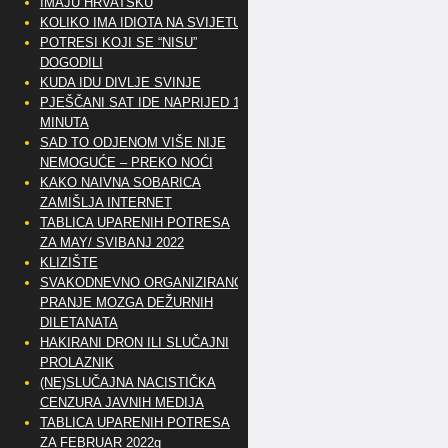
IMAJU HRVATSKU
KOLIKO IMA IDIOTA NA SVIJETU?
POTRESI KOJI SE “NISU”
DOGODILI
KUDA IDU DIVLJE SVINJE
PJEŠČANI SAT IDE NAPRIJED 10
MINUTA
SAD TO ODJENOM VIŠE NIJE
NEMOGUĆE – PREKO NOĆI
KAKO NAIVNA SOBARICA
ZAMIŠLJA INTERNET
TABLICA UPARENIH POTRESA
ZA MAY/ SVIBANJ 2022
KLIZIŠTE
SVAKODNEVNO ORGANIZIRANO
PRANJE MOZGA DEŽURNIH
DILETANATA
HAKIRANI DRON ILI SLUČAJNI
PROLAZNIK
(NE)SLUČAJNA NACISTIČKA
CENZURA JAVNIH MEDIJA
TABLICA UPARENIH POTRESA
ZA FEBRUAR 2022g