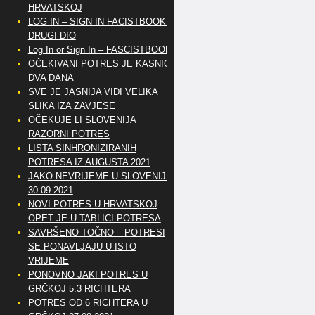
HRVATSKOJ
LOG IN – SIGN IN FACISTBOOK –
DRUGI DIO
Log In or Sign In – FASCISTBOOK
OČEKIVANI POTRES JE KASNIO
DVA DANA
SVE JE JASNIJA VIDI VELIKA
SLIKA IZA ZAVJESE
OČEKUJE LI SLOVENIJA
RAZORNI POTRES
LISTA SINHRONIZIRANIH
POTRESA IZ AUGUSTA 2021
JAKO NEVRIJEME U SLOVENIJI
30.09.2021
NOVI POTRES U HRVATSKOJ
OPET JE U TABLICI POTRESA
SAVRŠENO TOČNO – POTRESI
SE PONAVLJAJU U ISTO
VRIJEME
PONOVNO JAKI POTRES U
GRČKOJ 5.3 RICHTERA
POTRES OD 6 RICHTERA U