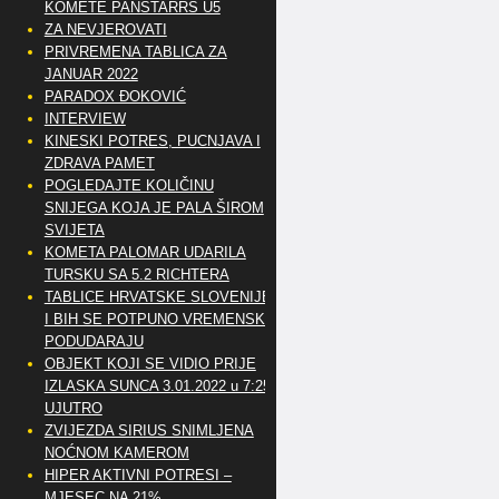
KOMETE PANSTARRS U5
ZA NEVJEROVATI
PRIVREMENA TABLICA ZA
JANUAR 2022
PARADOX ĐOKOVIĆ
INTERVIEW
KINESKI POTRES, PUCNJAVA I
ZDRAVA PAMET
POGLEDAJTE KOLIČINU
SNIJEGA KOJA JE PALA ŠIROM
SVIJETA
KOMETA PALOMAR UDARILA
TURSKU SA 5.2 RICHTERA
TABLICE HRVATSKE SLOVENIJE
I BIH SE POTPUNO VREMENSKI
PODUDARAJU
OBJEKT KOJI SE VIDIO PRIJE
IZLASKA SUNCA 3.01.2022 u 7:25
UJUTRO
ZVIJEZDA SIRIUS SNIMLJENA
NOĆNOM KAMEROM
HIPER AKTIVNI POTRESI –
MJESEC NA 21%