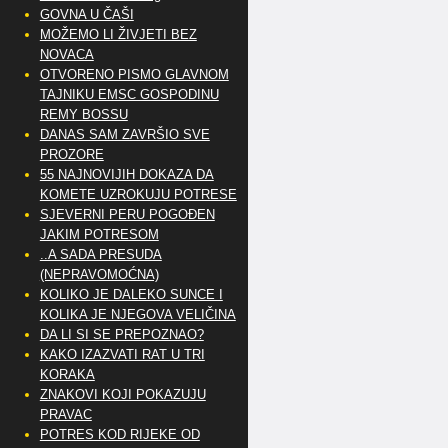
GOVNA U ČAŠI
MOŽEMO LI ŽIVJETI BEZ
NOVACA
OTVORENO PISMO GLAVNOM
TAJNIKU EMSC GOSPODINU
REMY BOSSU
DANAS SAM ZAVRŠIO SVE
PROZORE
55 NAJNOVIJIH DOKAZA DA
KOMETE UZROKUJU POTRESE
SJEVERNI PERU POGOĐEN
JAKIM POTRESOM
..A SADA PRESUDA
(NEPRAVOMOĆNA)
KOLIKO JE DALEKO SUNCE I
KOLIKA JE NJEGOVA VELIČINA
DA LI SI SE PREPOZNAO?
KAKO IZAZVATI RAT U TRI
KORAKA
ZNAKOVI KOJI POKAZUJU
PRAVAC
POTRES KOD RIJEKE OD