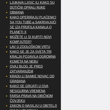
LJUKAVA LJISIC ILI KAKO SU
DOTIČNI OPRALI RUKE
OBMANA
KAKO OPERIRAJU PLAĆENICI
SA YOU TUBE-a SAKRIVAJUĆI
SE IZA PROFILA KANALA O
PLANETI X
MOŽETE LI SI KUPITI NOVI
KOMPJUTER?
LAV U ZOOLOŠKOM VRTU
KAKO SE JE ZA SVETA TRI
KRALJA POJAVILA OGROMNA
KOMETA NA NEBU
OVAJ BLOG JE PRED
ZATVARANJEM
KRADU LI BANKE NOVAC OD
GRAĐANA
KAKO SE GRIJATI U OVA
NESIGURNA VREMENA
FARSA PRAVA NA OBIČNOM
ČOVJEKU
ZAKON O NASILJU U OBITELJI