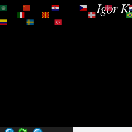
Igor Ko
العربية
简体中文
Hrvatski
Čeština‎
Dansk
Magyar
Italiano
Македонски јазик
Norsk bokmål
Español
Svenska
Türkçe