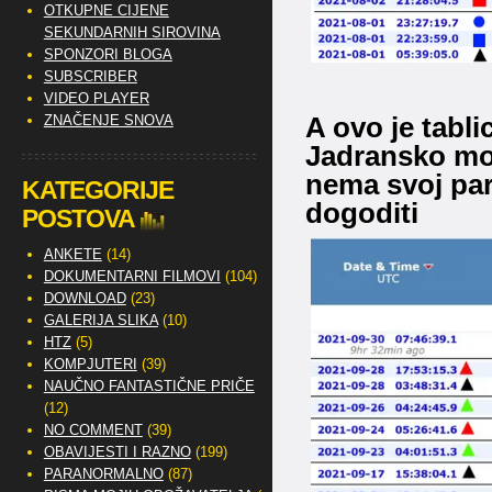
OTKUPNE CIJENE
SEKUNDARNIH SIROVINA
SPONZORI BLOGA
SUBSCRIBER
VIDEO PLAYER
A ovo je tabli
ZNAČENJE SNOVA
Jadransko mor
nema svoj pari
KATEGORIJE
dogoditi
POSTOVA
ANKETE
(14)
DOKUMENTARNI FILMOVI
(104)
DOWNLOAD
(23)
GALERIJA SLIKA
(10)
HTZ
(5)
KOMPJUTERI
(39)
NAUČNO FANTASTIČNE PRIČE
(12)
NO COMMENT
(39)
OBAVIJESTI I RAZNO
(199)
PARANORMALNO
(87)