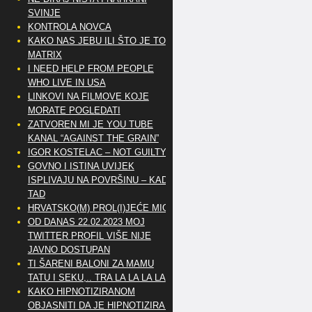
SVINJE
KONTROLA NOVCA
KAKO NAS JEBU ILI ŠTO JE TO
MATRIX
I NEED HELP FROM PEOPLE
WHO LIVE IN USA
LINKOVI NA FILMOVE KOJE
MORATE POGLEDATI
ZATVOREN MI JE YOU TUBE
KANAL “AGAINST THE GRAIN”
IGOR KOSTELAC – NOT GUILTY
GOVNO I ISTINA UVIJEK
ISPLIVAJU NA POVRŠINU – KAD
TAD
HRVATSKO(M) PROL(I)JEĆE MIG
OD DANAS 22.02.2023 MOJ
TWITTER PROFIL VIŠE NIJE
JAVNO DOSTUPAN
TI ŠARENI BALONI ZA MAMU
TATU I SEKU,.. TRA LA LA LA LA
KAKO HIPNOTIZIRANOM
OBJASNITI DA JE HIPNOTIZIRAN