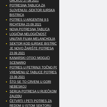
GRČKOJ 27.08.2021
POTRESNA TABLICA ZA
SLOVENIJU -SEKTOR ILIRSKA
BISTRICA
POTRES U ARGENTINI 9,5
RICHTERA 23.09.2021
NOVA POTRESNA TABLICA
LOGIČNA NELOGIČNOST
UNUTAR FILMA MELANCHOLIA
SEKTOR KOD ILIRSKE BISTRICE
JE NOVO ŽARIŠTE POTRESA
23.09.2021
KANARSKI OTOCI MOGUĆI
SCENARIO
POTRES U PETRINJI TOČNO PO
VREMENU IZ TABLICE POTRESA
23.09.2021
ŠTO SE TO CRVENI U GORI
NEBESKOJ
SERIJA POTRESA U RIJEČKOM
ZALEĐU
ČETVRTI I PETI POTRES ZA
REDOM U ISTOM SEKTORU