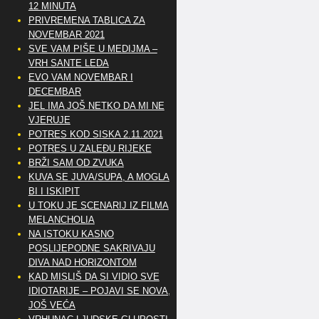
12 MINUTA
PRIVREMENA TABLICA ZA
NOVEMBAR 2021
SVE VAM PIŠE U MEDIJMA –
VRH SANTE LEDA
EVO VAM NOVEMBAR I
DECEMBAR
JEL IMA JOŠ NETKO DA MI NE
VJERUJE
POTRES KOD SISKA 2.11.2021
POTRES U ZALEĐU RIJEKE
BRŽI SAM OD ZVUKA
KUVA SE JUVA/SUPA, A MOGLA
BI I ISKIPIT
U TOKU JE SCENARIJ IZ FILMA
MELANCHOLIA
NA ISTOKU KASNO
POSLIJEPODNE SAKRIVAJU
DIVA NAD HORIZONTOM
KAD MISLIŠ DA SI VIDIO SVE
IDIOTARIJE – POJAVI SE NOVA,..
JOŠ VEĆA