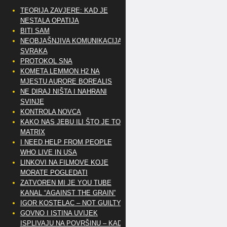
TEORIJA ZAVJERE: KAD JE
NESTALA OPATIJA
BITI SAM
NEOBJAŠNJIVA KOMUNIKACIJA
SVRAKA
PROTOKOL SNA
KOMETA LEMMON H2 NA
MJESTU AURORE BOREALIS
NE DIRAJ NIŠTA I NAHRANI
SVINJE
KONTROLA NOVCA
KAKO NAS JEBU ILI ŠTO JE TO
MATRIX
I NEED HELP FROM PEOPLE
WHO LIVE IN USA
LINKOVI NA FILMOVE KOJE
MORATE POGLEDATI
ZATVOREN MI JE YOU TUBE
KANAL “AGAINST THE GRAIN”
IGOR KOSTELAC – NOT GUILTY
GOVNO I ISTINA UVIJEK
ISPLIVAJU NA POVRŠINU – KAD