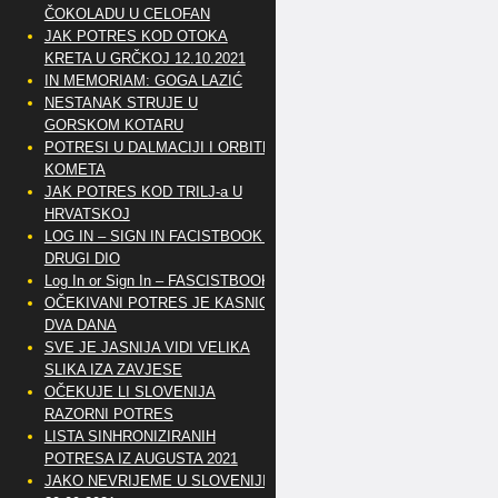
ČOKOLADU U CELOFAN
JAK POTRES KOD OTOKA
KRETA U GRČKOJ 12.10.2021
IN MEMORIAM: GOGA LAZIĆ
NESTANAK STRUJE U
GORSKOM KOTARU
POTRESI U DALMACIJI I ORBITE
KOMETA
JAK POTRES KOD TRILJ-a U
HRVATSKOJ
LOG IN – SIGN IN FACISTBOOK –
DRUGI DIO
Log In or Sign In – FASCISTBOOK
OČEKIVANI POTRES JE KASNIO
DVA DANA
SVE JE JASNIJA VIDI VELIKA
SLIKA IZA ZAVJESE
OČEKUJE LI SLOVENIJA
RAZORNI POTRES
LISTA SINHRONIZIRANIH
POTRESA IZ AUGUSTA 2021
JAKO NEVRIJEME U SLOVENIJI