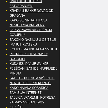
OVAJ BLOG JE PRED
ZATVARANJEM
KRADU LI BANKE NOVAC OD
GRAĐANA
KAKO SE GRIJATI U OVA
NESIGURNA VREMENA
FARSA PRAVA NA OBIČNOM
ČOVJEKU
ZAKON O NASILJU U OBITELJI
IMAJU HRVATSKU
KOLIKO IMA IDIOTA NA SVIJETU?
POTRESI KOJI SE “NISU”
DOGODILI
KUDA IDU DIVLJE SVINJE
PJEŠČANI SAT IDE NAPRIJED 10
MINUTA
SAD TO ODJENOM VIŠE NIJE
NEMOGUĆE – PREKO NOĆI
KAKO NAIVNA SOBARICA
ZAMIŠLJA INTERNET
TABLICA UPARENIH POTRESA
ZA MAY/ SVIBANJ 2022
KLIZIŠTE