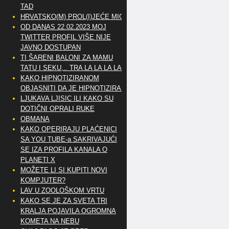
TAD
HRVATSKO(M) PROL(I)JEĆE MIG
OD DANAS 22.02.2023 MOJ
TWITTER PROFIL VIŠE NIJE
JAVNO DOSTUPAN
TI ŠARENI BALONI ZA MAMU
TATU I SEKU,.. TRA LA LA LA LA
KAKO HIPNOTIZIRANOM
OBJASNITI DA JE HIPNOTIZIRAN
LJUKAVA LJISIC ILI KAKO SU
DOTIČNI OPRALI RUKE
OBMANA
KAKO OPERIRAJU PLAĆENICI
SA YOU TUBE-a SAKRIVAJUĆI
SE IZA PROFILA KANALA O
PLANETI X
MOŽETE LI SI KUPITI NOVI
KOMPJUTER?
LAV U ZOOLOŠKOM VRTU
KAKO SE JE ZA SVETA TRI
KRALJA POJAVILA OGROMNA
KOMETA NA NEBU