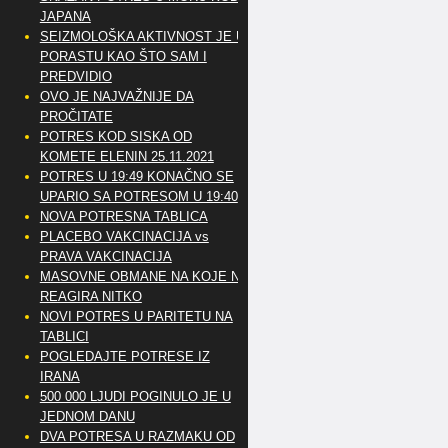
JAPANA
SEIZMOLOŠKA AKTIVNOST JE U
PORASTU KAO ŠTO SAM I
PREDVIDIO
OVO JE NAJVAŽNIJE DA
PROČITATE
POTRES KOD SISKA OD
KOMETE ELENIN 25.11.2021
POTRES U 19:49 KONAČNO SE
UPARIO SA POTRESOM U 19:40
NOVA POTRESNA TABLICA
PLACEBO VAKCINACIJA vs
PRAVA VAKCINACIJA
MASOVNE OBMANE NA KOJE NE
REAGIRA NITKO
NOVI POTRES U PARITETU NA
TABLICI
POGLEDAJTE POTRESE IZ
IRANA
500 000 LJUDI POGINULO JE U
JEDNOM DANU
DVA POTRESA U RAZMAKU OD