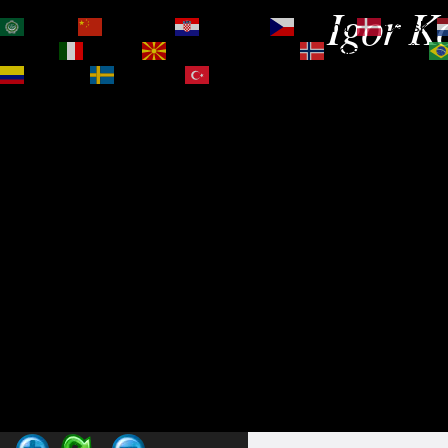
Igor Ko
العربية
简体中文
Hrvatski
Čeština‎
Dansk
Magyar
Italiano
Македонски јазик
Norsk bokmål
Español
Svenska
Türkçe