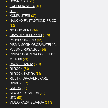
DOWNLOAD
(23)
GALERIJA SLIKA
(10)
HTZ
(5)
KOMPJUTERI
(39)
NAUČNO FANTASTIČNE PRIČE
(12)
NO COMMENT
(39)
OBAVIJESTI I RAZNO
(199)
PARANORMALNO
(87)
PISMA MOJIH OBOŽAVATELJA
(2)
PJESME RUGALICE
(14)
PRIKAZ POTRESA PO IKEEPS
METODI
(21)
RAZMIŠLJANJA
(551)
RI-ROCK
(53)
RI-ROCK SATIRA
(14)
RIJETKI DRAJVERI/RARE
DRIVERS
(4)
SATIRA
(36)
SEX & SEX SATIRA
(22)
UFO
(57)
VIDEO RAZMIŠLJANJA
(147)