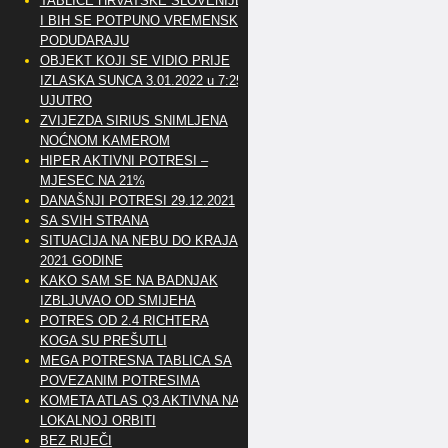
TABLICE HRVATSKE SLOVENIJE
I BIH SE POTPUNO VREMENSKI
PODUDARAJU
OBJEKT KOJI SE VIDIO PRIJE
IZLASKA SUNCA 3.01.2022 u 7:25
UJUTRO
ZVIJEZDA SIRIUS SNIMLJENA
NOĆNOM KAMEROM
HIPER AKTIVNI POTRESI –
MJESEC NA 21%
DANAŠNJI POTRESI 29.12.2021
SA SVIH STRANA
SITUACIJA NA NEBU DO KRAJA
2021 GODINE
KAKO SAM SE NA BADNJAK
IZBLJUVAO OD SMIJEHA
POTRES OD 2.4 RICHTERA
KOGA SU PREŠUTLI
MEGA POTRESNA TABLICA SA
POVEZANIM POTRESIMA
KOMETA ATLAS Q3 AKTIVNA NA
LOKALNOJ ORBITI
BEZ RIJEČI