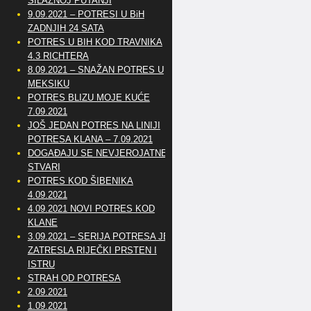
SILAZNOJ PUTANJI
9.09.2021 – POTRESI U BiH
ZADNJIH 24 SATA
POTRES U BIH KOD TRAVNIKA
4.3 RICHTERA
8.09.2021 – SNAŽAN POTRES U
MEKSIKU
POTRES BLIZU MOJE KUĆE
7.09.2021
JOŠ JEDAN POTRES NA LINIJI
POTRESA KLANA – 7.09.2021
DOGAĐAJU SE NEVJEROJATNE
STVARI
POTRES KOD ŠIBENIKA
4.09.2021
4.09.2021 NOVI POTRES KOD
KLANE
3.09.2021 – SERIJA POTRESA JE
ZATRESLA RIJEČKI PRSTEN I
ISTRU
STRAH OD POTRESA
2.09.2021
1.09.2021