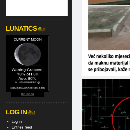
LUNATICS
the moon
LOG IN
Log in
Entries feed