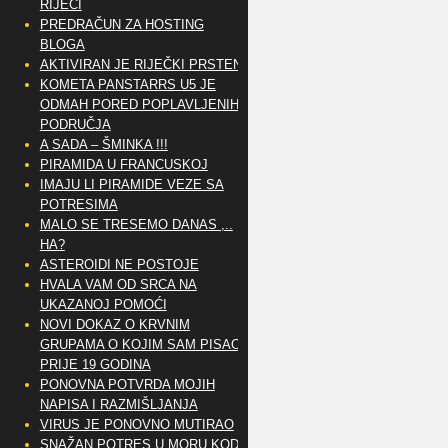
RIJEČI
PREDRAČUN ZA HOSTING
BLOGA
AKTIVIRAN JE RIJEČKI PRSTEN
KOMETA PANSTARRS U5 JE
ODMAH PORED POPLAVLJENIH
PODRUČJA
A SADA – ŠMINKA !!!
PIRAMIDA U FRANCUSKOJ
IMAJU LI PIRAMIDE VEZE SA
POTRESIMA
MALO SE TRESEMO DANAS ,..
HA?
ASTEROIDI NE POSTOJE
HVALA VAM OD SRCA NA
UKAZANOJ POMOĆI
NOVI DOKAZ O KRVNIM
GRUPAMA O KOJIM SAM PISAO
PRIJE 19 GODINA
PONOVNA POTVRDA MOJIH
NAPISA I RAZMIŠLJANJA
VIRUS JE PONOVNO MUTIRAO
SNAŽAN POTRES U MORU KOD