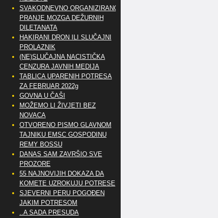
SVAKODNEVNO ORGANIZIRANO
PRANJE MOZGA DEŽURNIH
DILETANATA
HAKIRANI DRON ILI SLUČAJNI
PROLAZNIK
(NE)SLUČAJNA NACISTIČKA
CENZURA JAVNIH MEDIJA
TABLICA UPARENIH POTRESA
ZA FEBRUAR 2022g
GOVNA U ČAŠI
MOŽEMO LI ŽIVJETI BEZ
NOVACA
OTVORENO PISMO GLAVNOM
TAJNIKU EMSC GOSPODINU
REMY BOSSU
DANAS SAM ZAVRŠIO SVE
PROZORE
55 NAJNOVIJIH DOKAZA DA
KOMETE UZROKUJU POTRESE
SJEVERNI PERU POGOĐEN
JAKIM POTRESOM
..A SADA PRESUDA