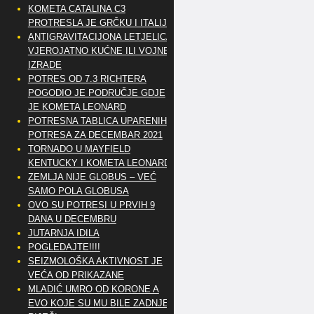
KOMETA CATALINA C3
PROTRESLA JE GRČKU I ITALIJU
ANTIGRAVITACIJONA LETJELICA
VJEROJATNO KUĆNE ILI VOJNE
IZRADE
POTRES OD 7.3 RICHTERA
POGODIO JE PODRUČJE GDJE
JE KOMETA LEONARD
POTRESNA TABLICA UPARENIH
POTRESA ZA DECEMBAR 2021
TORNADO U MAYFIELD
KENTUCKY I KOMETA LEONARD
ZEMLJA NIJE GLOBUS – VEĆ
SAMO POLA GLOBUSA
OVO SU POTRESI U PRVIH 9
DANA U DECEMBRU
JUTARNJA IDILA
POGLEDAJTE!!!!
SEIZMOLOŠKA AKTIVNOST JE
VEĆA OD PRIKAZANE
MLADIĆ UMRO OD KORONE A
EVO KOJE SU MU BILE ZADNJE