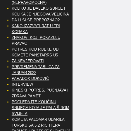
(NEPRAVOMOĆNA)
KOLIKO JE DALEKO SUNCE I
KOLIKA JE NJEGOVA VELIČINA
DA LI SI SE PREPOZNAO?
KAKO IZAZVATI RAT U TRI
KORAKA
ZNAKOVI KOJI POKAZUJU
PRAVAC
POTRES KOD RIJEKE OD
KOMETE PANSTARRS U5
ZA NEVJEROVATI
PRIVREMENA TABLICA ZA
JANUAR 2022
PARADOX ĐOKOVIĆ
INTERVIEW
KINESKI POTRES, PUCNJAVA I
ZDRAVA PAMET
POGLEDAJTE KOLIČINU
SNIJEGA KOJA JE PALA ŠIROM
SVIJETA
KOMETA PALOMAR UDARILA
TURSKU SA 5.2 RICHTERA