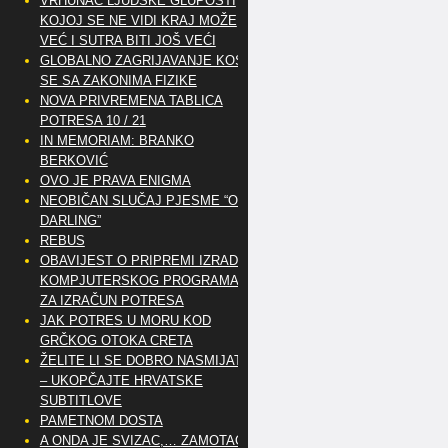
VRHUNAC LJUDSKE GLUPOSTI
KOJOJ SE NE VIDI KRAJ MOŽE
VEĆ I SUTRA BITI JOŠ VEĆI
GLOBALNO ZAGRIJAVANJE KOSI
SE SA ZAKONIMA FIZIKE
NOVA PRIVREMENA TABLICA
POTRESA 10 / 21
IN MEMORIAM: BRANKO
BERKOVIĆ
OVO JE PRAVA ENIGMA
NEOBIČAN SLUČAJ PJESME “OH
DARLING”
REBUS
OBAVIJEST O PRIPREMI IZRADE
KOMPJUTERSKOG PROGRAMA
ZA IZRAČUN POTRESA
JAK POTRES U MORU KOD
GRČKOG OTOKA CRETA
ŽELITE LI SE DOBRO NASMIJATI
– UKOPČAJTE HRVATSKE
SUBTITLOVE
PAMETNOM DOSTA
A ONDA JE SVIZAC,… ZAMOTAO