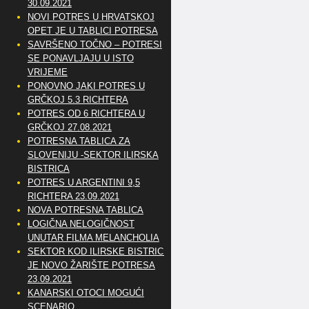
30.09.2021
NOVI POTRES U HRVATSKOJ
OPET JE U TABLICI POTRESA
SAVRŠENO TOČNO – POTRESI
SE PONAVLJAJU U ISTO
VRIJEME
PONOVNO JAKI POTRES U
GRČKOJ 5.3 RICHTERA
POTRES OD 6 RICHTERA U
GRČKOJ 27.08.2021
POTRESNA TABLICA ZA
SLOVENIJU -SEKTOR ILIRSKA
BISTRICA
POTRES U ARGENTINI 9,5
RICHTERA 23.09.2021
NOVA POTRESNA TABLICA
LOGIČNA NELOGIČNOST
UNUTAR FILMA MELANCHOLIA
SEKTOR KOD ILIRSKE BISTRICE
JE NOVO ŽARIŠTE POTRESA
23.09.2021
KANARSKI OTOCI MOGUĆI
SCENARIO