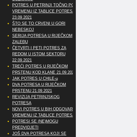
POTRES U PETRINJI TOČNO PO
VREMENU IZ TABLICE POTRESA
23.09.2021
ŠTO SE TO CRVENI U GORI
NEBESKOJ
SERIJA POTRESA U RIJEČKOM
ZALEĐU
ČETVRTI I PETI POTRES ZA
REDOM U ISTOM SEKTORU
22.09.2021
TREĆI POTRES U RIJEČKOM
PRSTENU KOD KLANE 21.09.2021
JAK POTRES U CHILE-u
DVA POTRESA U RIJEČKOM
PRSTENU 21.09.2021
REVIZIJA PETRINJSKOG
POTRESA
NOVI POTRES U BIH ODGOVARA
VREMENU IZ TABLICE POTRESA
POTRESI SE (NE)MOGU
PREDVIDJETI
JOŠ DVA POTRESA KOJI SE