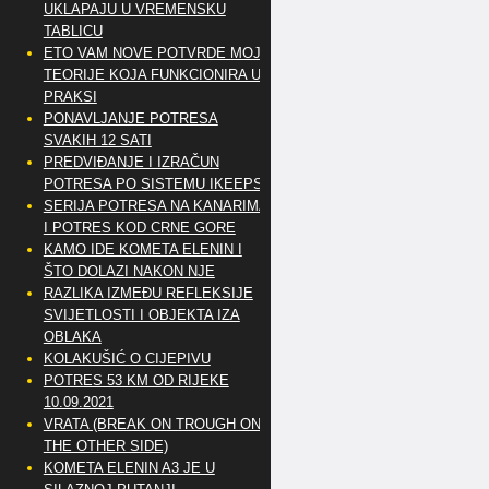
UKLAPAJU U VREMENSKU
TABLICU
ETO VAM NOVE POTVRDE MOJE
TEORIJE KOJA FUNKCIONIRA U
PRAKSI
PONAVLJANJE POTRESA
SVAKIH 12 SATI
PREDVIĐANJE I IZRAČUN
POTRESA PO SISTEMU IKEEPS
SERIJA POTRESA NA KANARIMA
I POTRES KOD CRNE GORE
KAMO IDE KOMETA ELENIN I
ŠTO DOLAZI NAKON NJE
RAZLIKA IZMEĐU REFLEKSIJE
SVIJETLOSTI I OBJEKTA IZA
OBLAKA
KOLAKUŠIĆ O CIJEPIVU
POTRES 53 KM OD RIJEKE
10.09.2021
VRATA (BREAK ON TROUGH ON
THE OTHER SIDE)
KOMETA ELENIN A3 JE U