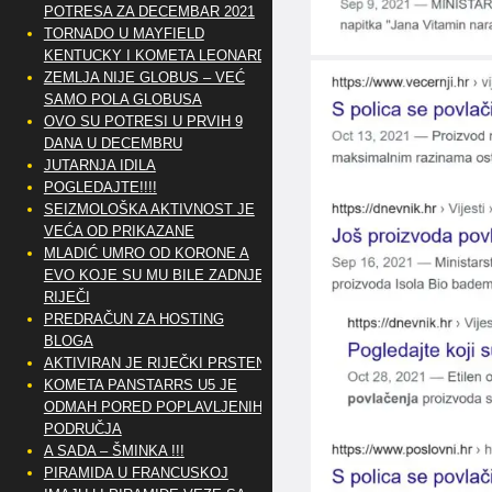
POTRESA ZA DECEMBAR 2021
TORNADO U MAYFIELD
KENTUCKY I KOMETA LEONARD
ZEMLJA NIJE GLOBUS – VEĆ
SAMO POLA GLOBUSA
OVO SU POTRESI U PRVIH 9
DANA U DECEMBRU
JUTARNJA IDILA
POGLEDAJTE!!!!
SEIZMOLOŠKA AKTIVNOST JE
VEĆA OD PRIKAZANE
MLADIĆ UMRO OD KORONE A
EVO KOJE SU MU BILE ZADNJE
RIJEČI
PREDRAČUN ZA HOSTING
BLOGA
AKTIVIRAN JE RIJEČKI PRSTEN
KOMETA PANSTARRS U5 JE
ODMAH PORED POPLAVLJENIH
PODRUČJA
A SADA – ŠMINKA !!!
PIRAMIDA U FRANCUSKOJ