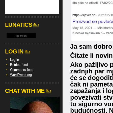
LUNATICS
the moon
Ja sam dobro,.
LOG IN
Čitate li novin
Log in
Ako pažljivo p
Entries feed
zadnjih par mj
Comments feed
WordPress.org
će se dogoditi
čak ni pameta
zapažanja i lo
CHAT WITH ME
povezivati stv
to sigurno vod
budućnosti. N