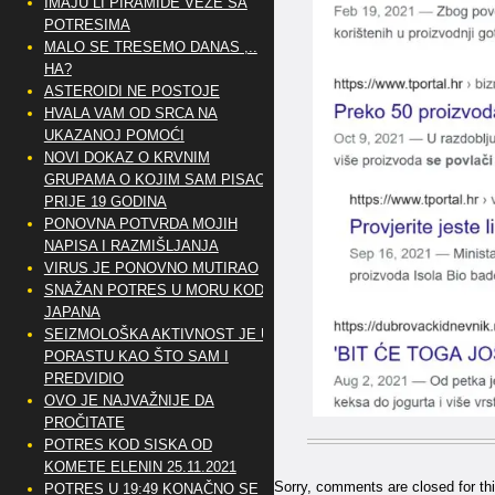
IMAJU LI PIRAMIDE VEZE SA
POTRESIMA
MALO SE TRESEMO DANAS ,..
HA?
ASTEROIDI NE POSTOJE
HVALA VAM OD SRCA NA
UKAZANOJ POMOĆI
NOVI DOKAZ O KRVNIM
GRUPAMA O KOJIM SAM PISAO
PRIJE 19 GODINA
PONOVNA POTVRDA MOJIH
NAPISA I RAZMIŠLJANJA
VIRUS JE PONOVNO MUTIRAO
SNAŽAN POTRES U MORU KOD
JAPANA
SEIZMOLOŠKA AKTIVNOST JE U
PORASTU KAO ŠTO SAM I
PREDVIDIO
OVO JE NAJVAŽNIJE DA
PROČITATE
POTRES KOD SISKA OD
KOMETE ELENIN 25.11.2021
Sorry, comments are closed for thi
POTRES U 19:49 KONAČNO SE