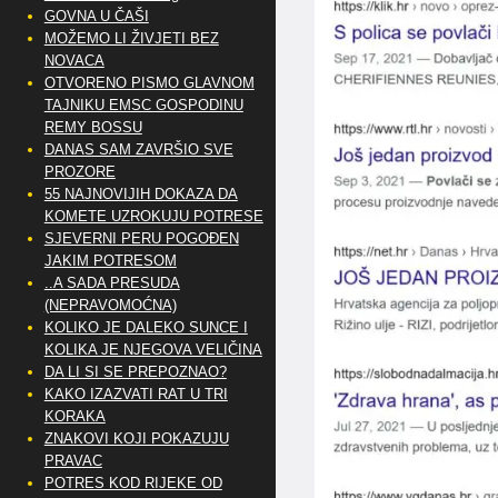
GOVNA U ČAŠI
MOŽEMO LI ŽIVJETI BEZ
NOVACA
OTVORENO PISMO GLAVNOM
TAJNIKU EMSC GOSPODINU
REMY BOSSU
DANAS SAM ZAVRŠIO SVE
PROZORE
55 NAJNOVIJIH DOKAZA DA
KOMETE UZROKUJU POTRESE
SJEVERNI PERU POGOĐEN
JAKIM POTRESOM
..A SADA PRESUDA
(NEPRAVOMOĆNA)
KOLIKO JE DALEKO SUNCE I
KOLIKA JE NJEGOVA VELIČINA
DA LI SI SE PREPOZNAO?
KAKO IZAZVATI RAT U TRI
KORAKA
ZNAKOVI KOJI POKAZUJU
PRAVAC
POTRES KOD RIJEKE OD