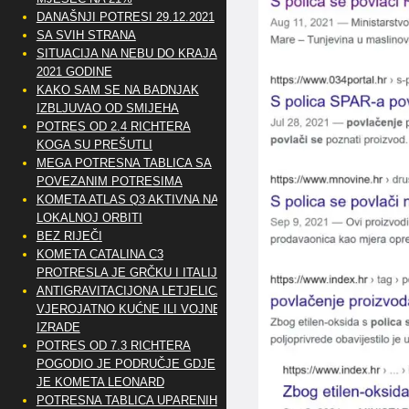
DANAŠNJI POTRESI 29.12.2021
SA SVIH STRANA
SITUACIJA NA NEBU DO KRAJA
2021 GODINE
KAKO SAM SE NA BADNJAK
IZBLJUVAO OD SMIJEHA
POTRES OD 2.4 RICHTERA
KOGA SU PREŠUTLI
MEGA POTRESNA TABLICA SA
POVEZANIM POTRESIMA
KOMETA ATLAS Q3 AKTIVNA NA
LOKALNOJ ORBITI
BEZ RIJEČI
KOMETA CATALINA C3
PROTRESLA JE GRČKU I ITALIJU
ANTIGRAVITACIJONA LETJELICA
VJEROJATNO KUĆNE ILI VOJNE
IZRADE
POTRES OD 7.3 RICHTERA
POGODIO JE PODRUČJE GDJE
JE KOMETA LEONARD
POTRESNA TABLICA UPARENIH