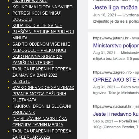
IMAJU HRVATSKU
KOLIKO IMA IDIOTA NA SVIJETU?
POTRESI KOJI SE “NISU”
DOGODILI
KUDA IDU DIVLJE SVINJE
PJEŠČANI SAT IDE NAPRIJED 10
MINUTA
SAD TO ODJENOM VIŠE NIJE
NEMOGUĆE – PREKO NOĆI
KAKO NAIVNA SOBARICA
ZAMIŠLJA INTERNET
TABLICA UPARENIH POTRESA
ZA MAY/ SVIBANJ 2022
KLIZIŠTE
SVAKODNEVNO ORGANIZIRANO
PRANJE MOZGA DEŽURNIH
DILETANATA
HAKIRANI DRON ILI SLUČAJNI
PROLAZNIK
(NE)SLUČAJNA NACISTIČKA
CENZURA JAVNIH MEDIJA
TABLICA UPARENIH POTRESA
ZA FEBRUAR 2022g