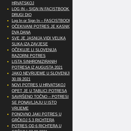
HRVATSKOJ
LOG IN – SIGN IN FACISTBOOK –
DRUGI DIO
Log In or Sign In – FASCISTBOOK
OČEKIVANI POTRES JE KASNIO
DVA DANA
SVE JE JASNIJA VIDI VELIKA
SLIKA IZA ZAVJESE
OČEKUJE LI SLOVENIJA
RAZORNI POTRES
LISTA SINHRONIZIRANIH
POTRESA IZ AUGUSTA 2021
JAKO NEVRIJEME U SLOVENIJI
30.09.2021
NOVI POTRES U HRVATSKOJ
OPET JE U TABLICI POTRESA
SAVRŠENO TOČNO – POTRESI
SE PONAVLJAJU U ISTO
VRIJEME
PONOVNO JAKI POTRES U
GRČKOJ 5.3 RICHTERA
POTRES OD 6 RICHTERA U