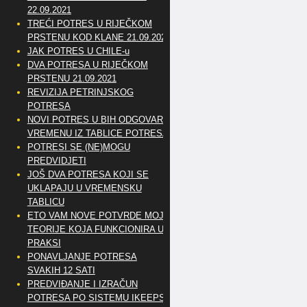
22.09.2021
TREĆI POTRES U RIJEČKOM
PRSTENU KOD KLANE 21.09.2021
JAK POTRES U CHILE-u
DVA POTRESA U RIJEČKOM
PRSTENU 21.09.2021
REVIZIJA PETRINJSKOG
POTRESA
NOVI POTRES U BIH ODGOVARA
VREMENU IZ TABLICE POTRESA
POTRESI SE (NE)MOGU
PREDVIDJETI
JOŠ DVA POTRESA KOJI SE
UKLAPAJU U VREMENSKU
TABLICU
ETO VAM NOVE POTVRDE MOJE
TEORIJE KOJA FUNKCIONIRA U
PRAKSI
PONAVLJANJE POTRESA
SVAKIH 12 SATI
PREDVIĐANJE I IZRAČUN
POTRESA PO SISTEMU IKEEPS