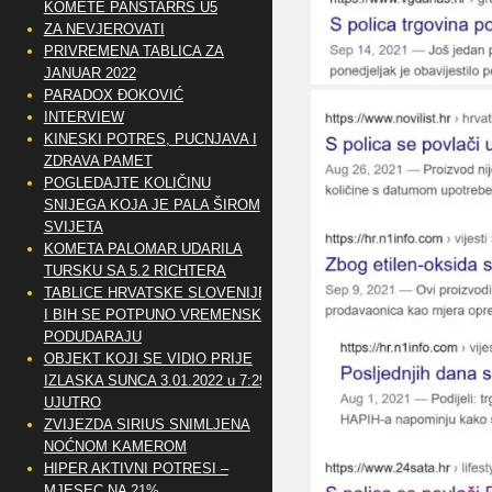
KOMETE PANSTARRS U5
ZA NEVJEROVATI
PRIVREMENA TABLICA ZA
JANUAR 2022
PARADOX ĐOKOVIĆ
INTERVIEW
KINESKI POTRES, PUCNJAVA I
ZDRAVA PAMET
POGLEDAJTE KOLIČINU
SNIJEGA KOJA JE PALA ŠIROM
SVIJETA
KOMETA PALOMAR UDARILA
TURSKU SA 5.2 RICHTERA
TABLICE HRVATSKE SLOVENIJE
I BIH SE POTPUNO VREMENSKI
PODUDARAJU
OBJEKT KOJI SE VIDIO PRIJE
IZLASKA SUNCA 3.01.2022 u 7:25
UJUTRO
ZVIJEZDA SIRIUS SNIMLJENA
NOĆNOM KAMEROM
HIPER AKTIVNI POTRESI –
MJESEC NA 21%