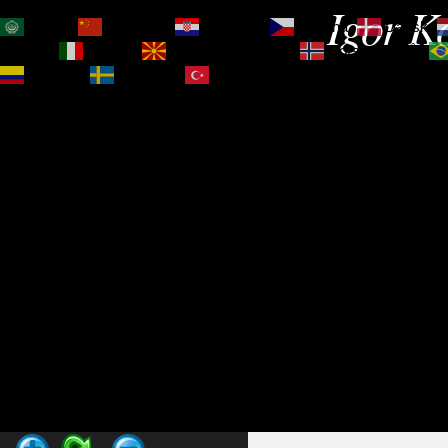
Igor Ko
العربية
简体中文
Hrvatski
Čeština‎
Dansk
Magyar
Italiano
Македонски јазик
Norsk bokmål
Español
Svenska
Türkçe