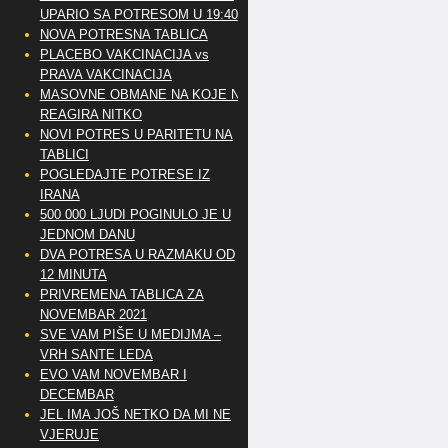
UPARIO SA POTRESOM U 19:40
NOVA POTRESNA TABLICA
PLACEBO VAKCINACIJA vs
PRAVA VAKCINACIJA
MASOVNE OBMANE NA KOJE NE
REAGIRA NITKO
NOVI POTRES U PARITETU NA
TABLICI
POGLEDAJTE POTRESE IZ
IRANA
500 000 LJUDI POGINULO JE U
JEDNOM DANU
DVA POTRESA U RAZMAKU OD
12 MINUTA
PRIVREMENA TABLICA ZA
NOVEMBAR 2021
SVE VAM PIŠE U MEDIJMA –
VRH SANTE LEDA
EVO VAM NOVEMBAR I
DECEMBAR
JEL IMA JOŠ NETKO DA MI NE
VJERUJE