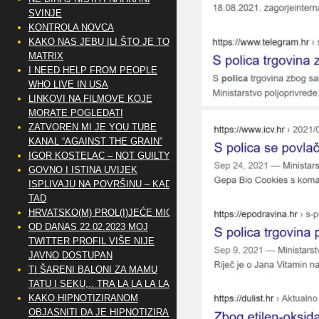
SVINJE
KONTROLA NOVCA
KAKO NAS JEBU ILI ŠTO JE TO
MATRIX
I NEED HELP FROM PEOPLE
WHO LIVE IN USA
LINKOVI NA FILMOVE KOJE
MORATE POGLEDATI
ZATVOREN MI JE YOU TUBE
KANAL “AGAINST THE GRAIN”
IGOR KOSTELAC – NOT GUILTY
GOVNO I ISTINA UVIJEK
ISPLIVAJU NA POVRŠINU – KAD
TAD
HRVATSKO(M) PROL(I)JEĆE MIG
OD DANAS 22.02.2023 MOJ
TWITTER PROFIL VIŠE NIJE
JAVNO DOSTUPAN
TI ŠARENI BALONI ZA MAMU
TATU I SEKU,.. TRA LA LA LA LA
KAKO HIPNOTIZIRANOM
OBJASNITI DA JE HIPNOTIZIRAN