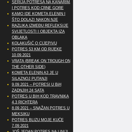
SERIJA POTRESA NA KANARIMA
I POTRES KOD CRNE GORE
KAMO IDE KOMETA ELENIN I
ŠTO DOLAZI NAKON NJE
RAZLIKA IZMEĐU REFLEKSIJE
SVIJETLOSTI I OBJEKTA IZA
OBLAKA
KOLAKUŠIĆ O CIJEPIVU
POTRES 53 KM OD RIJEKE
10.09.2021
VRATA (BREAK ON TROUGH ON
THE OTHER SIDE)
KOMETA ELENIN A3 JE U
SILAZNOJ PUTANJI
9.09.2021 – POTRESI U BiH
ZADNJIH 24 SATA
POTRES U BIH KOD TRAVNIKA
4.3 RICHTERA
8.09.2021 – SNAŽAN POTRES U
MEKSIKU
POTRES BLIZU MOJE KUĆE
7.09.2021
JOŠ JEDAN POTRES NA LINIJI