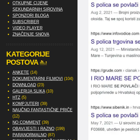
OTKUPNE CIJENE
SEKUNDARNIH SIROVINA
SPONZORI BLOGA
SUBSCRIBER
VIDEO PLAYER
ZNAČENJE SNOVA
KATEGORIJE
POSTOVA
ANKETE
(14)
DOKUMENTARNI FILMOVI
(104)
DOWNLOAD
(23)
GALERIJA SLIKA
(10)
HTZ
(5)
KOMPJUTERI
(39)
NAUČNO FANTASTIČNE PRIČE
(12)
NO COMMENT
(39)
OBAVIJESTI I RAZNO
(199)
PARANORMALNO
(87)