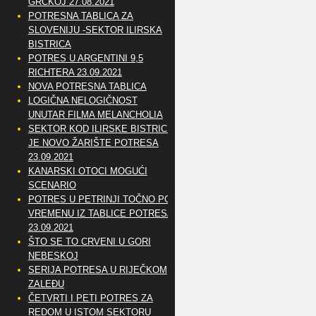
GRČKOJ 27.08.2021
POTRESNA TABLICA ZA
SLOVENIJU -SEKTOR ILIRSKA
BISTRICA
POTRES U ARGENTINI 9,5
RICHTERA 23.09.2021
NOVA POTRESNA TABLICA
LOGIČNA NELOGIČNOST
UNUTAR FILMA MELANCHOLIA
SEKTOR KOD ILIRSKE BISTRICE
JE NOVO ŽARIŠTE POTRESA
23.09.2021
KANARSKI OTOCI MOGUĆI
SCENARIO
POTRES U PETRINJI TOČNO PO
VREMENU IZ TABLICE POTRESA
23.09.2021
ŠTO SE TO CRVENI U GORI
NEBESKOJ
SERIJA POTRESA U RIJEČKOM
ZALEĐU
ČETVRTI I PETI POTRES ZA
REDOM U ISTOM SEKTORU