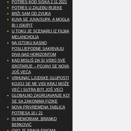
POTRES KOD SISKA 2.11.2021
POTRES U ZALEĐU RIJEKE
BRŽI SAM OD ZVUKA
KUVA SE JUVA/SUPA, A MOGLA
BI I ISKIPIT
U TOKU JE SCENARIJ IZ FILMA
MELANCHOLIA
NA ISTOKU KASNO
POSLIJEPODNE SAKRIVAJU
DIVA NAD HORIZONTOM
KAD MISLIŠ DA SI VIDIO SVE
IDIOTARIJE – POJAVI SE NOVA,..
JOŠ VEĆA
VRHUNAC LJUDSKE GLUPOSTI
KOJOJ SE NE VIDI KRAJ MOŽE
VEĆ I SUTRA BITI JOŠ VEĆI
GLOBALNO ZAGRIJAVANJE KOSI
SE SA ZAKONIMA FIZIKE
NOVA PRIVREMENA TABLICA
POTRESA 10 / 21
IN MEMORIAM: BRANKO
BERKOVIĆ
OVO JE PRAVA ENIGMA