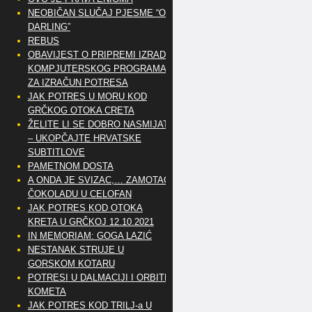
NEOBIČAN SLUČAJ PJESME “OH
DARLING”
REBUS
OBAVIJEST O PRIPREMI IZRADE
KOMPJUTERSKOG PROGRAMA
ZA IZRAČUN POTRESA
JAK POTRES U MORU KOD
GRČKOG OTOKA CRETA
ŽELITE LI SE DOBRO NASMIJATI
– UKOPČAJTE HRVATSKE
SUBTITLOVE
PAMETNOM DOSTA
A ONDA JE SVIZAC,… ZAMOTAO
ČOKOLADU U CELOFAN
JAK POTRES KOD OTOKA
KRETA U GRČKOJ 12.10.2021
IN MEMORIAM: GOGA LAZIĆ
NESTANAK STRUJE U
GORSKOM KOTARU
POTRESI U DALMACIJI I ORBITE
KOMETA
JAK POTRES KOD TRILJ-a U