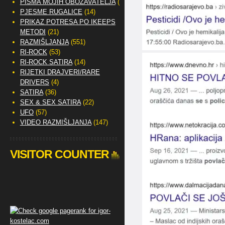
PISMA MOJIH OBOŽAVATELJA
(2)
PJESME RUGALICE
(14)
PRIKAZ POTRESA PO IKEEPS
METODI
(21)
RAZMIŠLJANJA
(551)
RI-ROCK
(53)
RI-ROCK SATIRA
(14)
RIJETKI DRAJVERI/RARE
DRIVERS
(4)
SATIRA
(36)
SEX & SEX SATIRA
(22)
UFO
(57)
VIDEO RAZMIŠLJANJA
(147)
VISITOR COUNTER