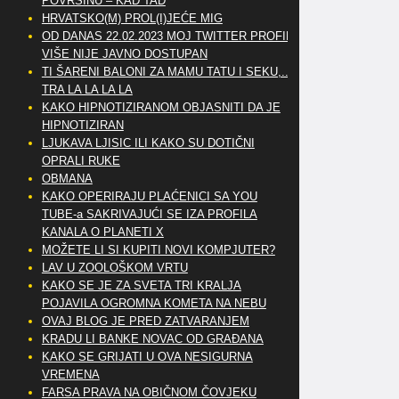
POVRŠINU – KAD TAD
HRVATSKO(M) PROL(I)JEĆE MIG
OD DANAS 22.02.2023 MOJ TWITTER PROFIL
VIŠE NIJE JAVNO DOSTUPAN
TI ŠARENI BALONI ZA MAMU TATU I SEKU,..
TRA LA LA LA LA
KAKO HIPNOTIZIRANOM OBJASNITI DA JE
HIPNOTIZIRAN
LJUKAVA LJISIC ILI KAKO SU DOTIČNI
OPRALI RUKE
OBMANA
KAKO OPERIRAJU PLAĆENICI SA YOU
TUBE-a SAKRIVAJUĆI SE IZA PROFILA
KANALA O PLANETI X
MOŽETE LI SI KUPITI NOVI KOMPJUTER?
LAV U ZOOLOŠKOM VRTU
KAKO SE JE ZA SVETA TRI KRALJA
POJAVILA OGROMNA KOMETA NA NEBU
OVAJ BLOG JE PRED ZATVARANJEM
KRADU LI BANKE NOVAC OD GRAĐANA
KAKO SE GRIJATI U OVA NESIGURNA
VREMENA
FARSA PRAVA NA OBIČNOM ČOVJEKU