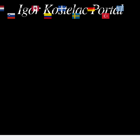
Igor Kostelac Portal
Nederlands
English
Français
Deutsch
Ελληνι
зик
Slovenščina
Español
Svenska
Türkçe