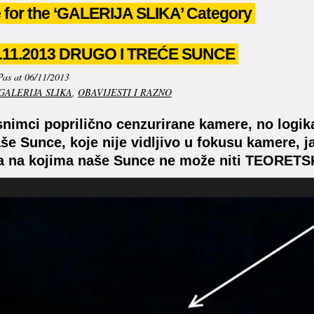
 for the ‘GALERIJA SLIKA’ Category
.11.2013 DRUGO I TREĆE SUNCE
Pas at 06/11/2013
GALERIJA SLIKA
,
OBAVIJESTI I RAZNO
snimci poprilično cenzurirane kamere, no logi
aše Sunce, koje nije vidljivo u fokusu kamere, j
 na kojima naše Sunce ne može niti TEORETSKI