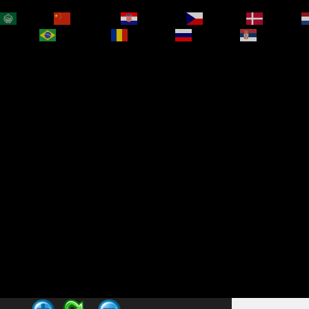
العربية
简体中文
Hrvatski
Čeština‎
Dansk
bokmål
Português
Română
Русский
Српски је