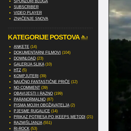
SPONZORI BLOGA
SUBSCRIBER
VIDEO PLAYER
ZNAČENJE SNOVA
KATEGORIJE POSTOVA
ANKETE
(14)
DOKUMENTARNI FILMOVI
(104)
DOWNLOAD
(23)
GALERIJA SLIKA
(10)
HTZ
(5)
KOMPJUTERI
(39)
NAUČNO FANTASTIČNE PRIČE
(12)
NO COMMENT
(39)
OBAVIJESTI I RAZNO
(199)
PARANORMALNO
(87)
PISMA MOJIH OBOŽAVATELJA
(2)
PJESME RUGALICE
(14)
PRIKAZ POTRESA PO IKEEPS METODI
(21)
RAZMIŠLJANJA
(551)
RI-ROCK
(53)