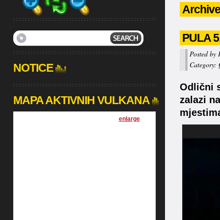
Archive
PULA 5
Posted by 
Category:
NOTICE
Odlični 
MAPA AKTIVNIH VULKANA
zalazi n
mjestima
[
enlarge
]