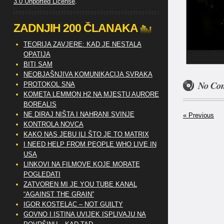
3.0 Unported License
.
ZADNJIH 200 ČLANAKA
TEORIJA ZAVJERE: KAD JE NESTALA
OPATIJA
BITI SAM
NEOBJAŠNJIVA KOMUNIKACIJA SVRAKA
No Co
PROTOKOL SNA
KOMETA LEMMON H2 NA MJESTU AURORE
BOREALIS
NE DIRAJ NIŠTA I NAHRANI SVINJE
« Previous
KONTROLA NOVCA
KAKO NAS JEBU ILI ŠTO JE TO MATRIX
I NEED HELP FROM PEOPLE WHO LIVE IN
USA
LINKOVI NA FILMOVE KOJE MORATE
POGLEDATI
ZATVOREN MI JE YOU TUBE KANAL
“AGAINST THE GRAIN”
IGOR KOSTELAC – NOT GUILTY
GOVNO I ISTINA UVIJEK ISPLIVAJU NA