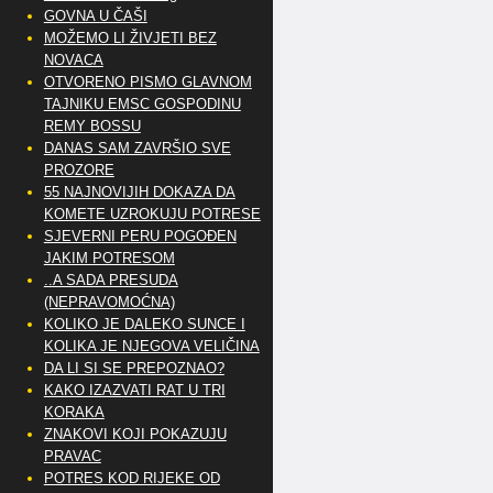
GOVNA U ČAŠI
MOŽEMO LI ŽIVJETI BEZ
NOVACA
OTVORENO PISMO GLAVNOM
TAJNIKU EMSC GOSPODINU
REMY BOSSU
DANAS SAM ZAVRŠIO SVE
PROZORE
55 NAJNOVIJIH DOKAZA DA
KOMETE UZROKUJU POTRESE
SJEVERNI PERU POGOĐEN
JAKIM POTRESOM
..A SADA PRESUDA
(NEPRAVOMOĆNA)
KOLIKO JE DALEKO SUNCE I
KOLIKA JE NJEGOVA VELIČINA
DA LI SI SE PREPOZNAO?
KAKO IZAZVATI RAT U TRI
KORAKA
ZNAKOVI KOJI POKAZUJU
PRAVAC
POTRES KOD RIJEKE OD