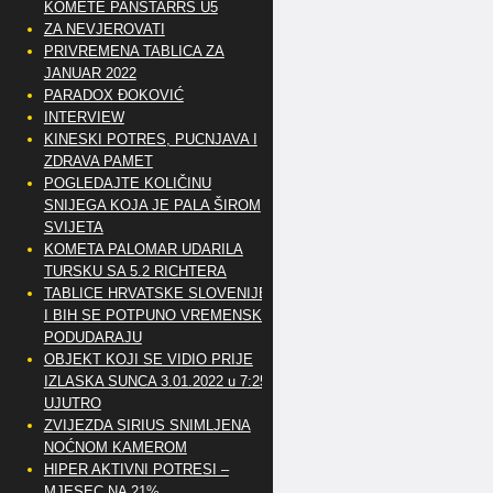
KOMETE PANSTARRS U5
ZA NEVJEROVATI
PRIVREMENA TABLICA ZA
JANUAR 2022
PARADOX ĐOKOVIĆ
INTERVIEW
KINESKI POTRES, PUCNJAVA I
ZDRAVA PAMET
POGLEDAJTE KOLIČINU
SNIJEGA KOJA JE PALA ŠIROM
SVIJETA
KOMETA PALOMAR UDARILA
TURSKU SA 5.2 RICHTERA
TABLICE HRVATSKE SLOVENIJE
I BIH SE POTPUNO VREMENSKI
PODUDARAJU
OBJEKT KOJI SE VIDIO PRIJE
IZLASKA SUNCA 3.01.2022 u 7:25
UJUTRO
ZVIJEZDA SIRIUS SNIMLJENA
NOĆNOM KAMEROM
HIPER AKTIVNI POTRESI –
MJESEC NA 21%