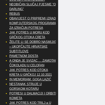
NEOBIČAN SLUČAJ PJESME “OH
DARLING”
REBUS
OBAVIJEST O PRIPREMI IZRADE
KOMPJUTERSKOG PROGRAMA
ZA IZRAČUN POTRESA
JAK POTRES U MORU KOD
GRČKOG OTOKA CRETA
ŽELITE LI SE DOBRO NASMIJATI
– UKOPČAJTE HRVATSKE
SUBTITLOVE
PAMETNOM DOSTA
A ONDA JE SVIZAC,… ZAMOTAO
ČOKOLADU U CELOFAN
JAK POTRES KOD OTOKA
KRETA U GRČKOJ 12.10.2021
IN MEMORIAM: GOGA LAZIĆ
NESTANAK STRUJE U
GORSKOM KOTARU
POTRESI U DALMACIJI I ORBITE
KOMETA
JAK POTRES KOD TRILJ-a U