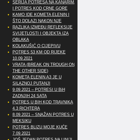
SERIJA POTRESA NA KANARIMA
I POTRES KOD CRNE GORE
KAMO IDE KOMETA ELENIN I
ŠTO DOLAZI NAKON NJE
RAZLIKA IZMEĐU REFLEKSIJE
SVIJETLOSTI I OBJEKTA IZA
OBLAKA
KOLAKUŠIĆ O CIJEPIVU
POTRES 53 KM OD RIJEKE
10.09.2021
VRATA (BREAK ON TROUGH ON
THE OTHER SIDE)
KOMETA ELENIN A3 JE U
SILAZNOJ PUTANJI
9.09.2021 – POTRESI U BiH
ZADNJIH 24 SATA
POTRES U BIH KOD TRAVNIKA
4.3 RICHTERA
8.09.2021 – SNAŽAN POTRES U
MEKSIKU
POTRES BLIZU MOJE KUĆE
7.09.2021
JOŠ JEDAN POTRES NA LINIJI