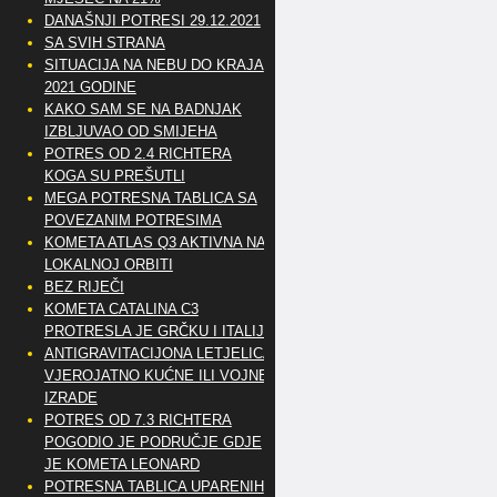
DANAŠNJI POTRESI 29.12.2021
SA SVIH STRANA
SITUACIJA NA NEBU DO KRAJA
2021 GODINE
KAKO SAM SE NA BADNJAK
IZBLJUVAO OD SMIJEHA
POTRES OD 2.4 RICHTERA
KOGA SU PREŠUTLI
MEGA POTRESNA TABLICA SA
POVEZANIM POTRESIMA
KOMETA ATLAS Q3 AKTIVNA NA
LOKALNOJ ORBITI
BEZ RIJEČI
KOMETA CATALINA C3
PROTRESLA JE GRČKU I ITALIJU
ANTIGRAVITACIJONA LETJELICA
VJEROJATNO KUĆNE ILI VOJNE
IZRADE
POTRES OD 7.3 RICHTERA
POGODIO JE PODRUČJE GDJE
JE KOMETA LEONARD
POTRESNA TABLICA UPARENIH