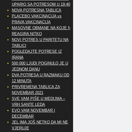
UPARIO SA POTRESOM U 19:40
NOVA POTRESNA TABLICA
PLACEBO VAKCINACIJA vs
PRAVA VAKCINACIJA
MASOVNE OBMANE NA KOJE NE
REAGIRA NITKO
NOVI POTRES U PARITETU NA
TABLICI
POGLEDAJTE POTRESE IZ
IRANA
500 000 LJUDI POGINULO JE U
JEDNOM DANU
DVA POTRESA U RAZMAKU OD
12 MINUTA
PRIVREMENA TABLICA ZA
NOVEMBAR 2021
SVE VAM PIŠE U MEDIJMA –
VRH SANTE LEDA
EVO VAM NOVEMBAR I
DECEMBAR
JEL IMA JOŠ NETKO DA MI NE
VJERUJE