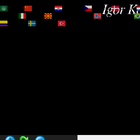
Igor Ko
العربية
简体中文
Hrvatski
Čeština‎
Dansk
Magyar
Italiano
Македонски јазик
Norsk bokmål
Español
Svenska
Türkçe