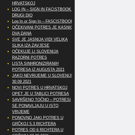
HRVATSKOJ
LOG IN – SIGN IN FACISTBOOK –
DRUGI DIO
Log In or Sign In – FASCISTBOOK
OČEKIVANI POTRES JE KASNIO
DVA DANA
SVE JE JASNIJA VIDI VELIKA
SLIKA IZA ZAVJESE
OČEKUJE LI SLOVENIJA
RAZORNI POTRES
LISTA SINHRONIZIRANIH
POTRESA IZ AUGUSTA 2021
JAKO NEVRIJEME U SLOVENIJI
30.09.2021
NOVI POTRES U HRVATSKOJ
OPET JE U TABLICI POTRESA
SAVRŠENO TOČNO – POTRESI
SE PONAVLJAJU U ISTO
VRIJEME
PONOVNO JAKI POTRES U
GRČKOJ 5.3 RICHTERA
POTRES OD 6 RICHTERA U