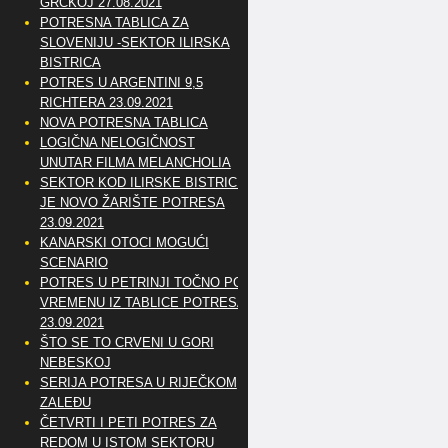
GRČKOJ 27.08.2021
POTRESNA TABLICA ZA
SLOVENIJU -SEKTOR ILIRSKA
BISTRICA
POTRES U ARGENTINI 9,5
RICHTERA 23.09.2021
NOVA POTRESNA TABLICA
LOGIČNA NELOGIČNOST
UNUTAR FILMA MELANCHOLIA
SEKTOR KOD ILIRSKE BISTRICE
JE NOVO ŽARIŠTE POTRESA
23.09.2021
KANARSKI OTOCI MOGUĆI
SCENARIO
POTRES U PETRINJI TOČNO PO
VREMENU IZ TABLICE POTRESA
23.09.2021
ŠTO SE TO CRVENI U GORI
NEBESKOJ
SERIJA POTRESA U RIJEČKOM
ZALEĐU
ČETVRTI I PETI POTRES ZA
REDOM U ISTOM SEKTORU