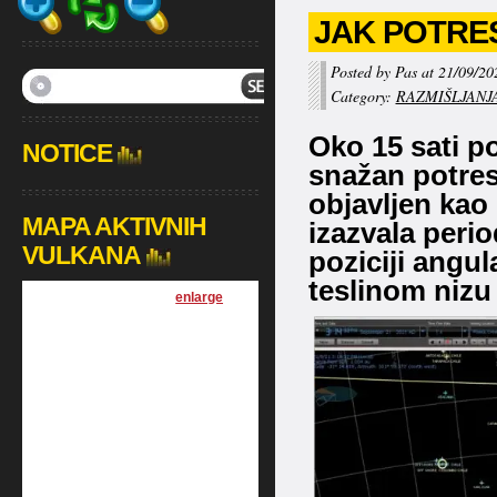
JAK POTRES
Posted by Pas at 21/09/20
Category:
RAZMIŠLJANJ
Oko 15 sati p
NOTICE
snažan potres 
objavljen kao 
MAPA AKTIVNIH
izazvala peri
VULKANA
poziciji angul
teslinom nizu
[
enlarge
]