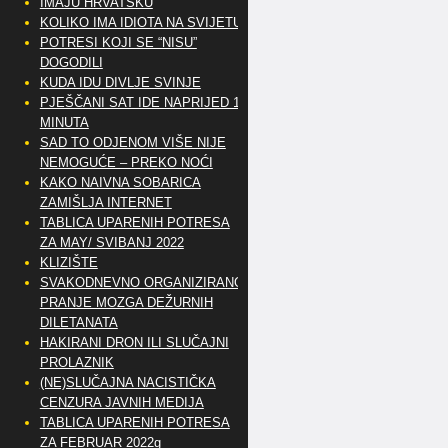
IMAJU HRVATSKU
KOLIKO IMA IDIOTA NA SVIJETU?
POTRESI KOJI SE “NISU”
DOGODILI
KUDA IDU DIVLJE SVINJE
PJEŠČANI SAT IDE NAPRIJED 10
MINUTA
SAD TO ODJENOM VIŠE NIJE
NEMOGUĆE – PREKO NOĆI
KAKO NAIVNA SOBARICA
ZAMIŠLJA INTERNET
TABLICA UPARENIH POTRESA
ZA MAY/ SVIBANJ 2022
KLIZIŠTE
SVAKODNEVNO ORGANIZIRANO
PRANJE MOZGA DEŽURNIH
DILETANATA
HAKIRANI DRON ILI SLUČAJNI
PROLAZNIK
(NE)SLUČAJNA NACISTIČKA
CENZURA JAVNIH MEDIJA
TABLICA UPARENIH POTRESA
ZA FEBRUAR 2022g