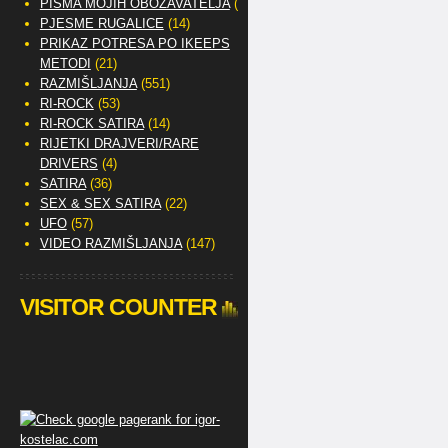
PISMA MOJIH OBOŽAVATELJA
(2)
PJESME RUGALICE
(14)
PRIKAZ POTRESA PO IKEEPS
METODI
(21)
RAZMIŠLJANJA
(551)
RI-ROCK
(53)
RI-ROCK SATIRA
(14)
RIJETKI DRAJVERI/RARE
DRIVERS
(4)
SATIRA
(36)
SEX & SEX SATIRA
(22)
UFO
(57)
VIDEO RAZMIŠLJANJA
(147)
VISITOR COUNTER