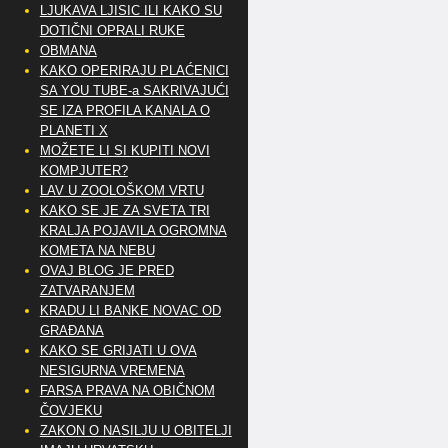
LJUKAVA LJISIC ILI KAKO SU
DOTIČNI OPRALI RUKE
OBMANA
KAKO OPERIRAJU PLAĆENICI
SA YOU TUBE-a SAKRIVAJUĆI
SE IZA PROFILA KANALA O
PLANETI X
MOŽETE LI SI KUPITI NOVI
KOMPJUTER?
LAV U ZOOLOŠKOM VRTU
KAKO SE JE ZA SVETA TRI
KRALJA POJAVILA OGROMNA
KOMETA NA NEBU
OVAJ BLOG JE PRED
ZATVARANJEM
KRADU LI BANKE NOVAC OD
GRAĐANA
KAKO SE GRIJATI U OVA
NESIGURNA VREMENA
FARSA PRAVA NA OBIČNOM
ČOVJEKU
ZAKON O NASILJU U OBITELJI