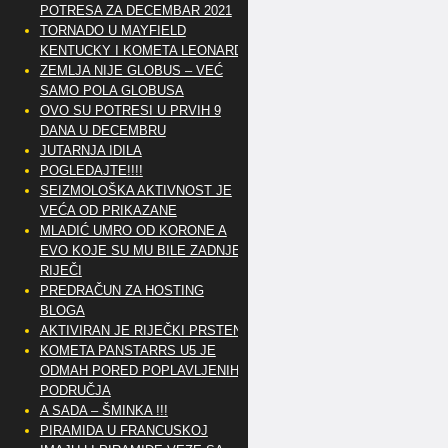
POTRESA ZA DECEMBAR 2021
TORNADO U MAYFIELD
KENTUCKY I KOMETA LEONARD
ZEMLJA NIJE GLOBUS – VEĆ
SAMO POLA GLOBUSA
OVO SU POTRESI U PRVIH 9
DANA U DECEMBRU
JUTARNJA IDILA
POGLEDAJTE!!!!
SEIZMOLOŠKA AKTIVNOST JE
VEĆA OD PRIKAZANE
MLADIĆ UMRO OD KORONE A
EVO KOJE SU MU BILE ZADNJE
RIJEČI
PREDRAČUN ZA HOSTING
BLOGA
AKTIVIRAN JE RIJEČKI PRSTEN
KOMETA PANSTARRS U5 JE
ODMAH PORED POPLAVLJENIH
PODRUČJA
A SADA – ŠMINKA !!!
PIRAMIDA U FRANCUSKOJ