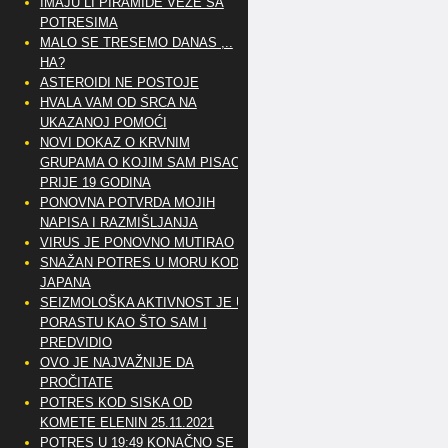
IMAJU LI PIRAMIDE VEZE SA
POTRESIMA
MALO SE TRESEMO DANAS ,..
HA?
ASTEROIDI NE POSTOJE
HVALA VAM OD SRCA NA
UKAZANOJ POMOĆI
NOVI DOKAZ O KRVNIM
GRUPAMA O KOJIM SAM PISAO
PRIJE 19 GODINA
PONOVNA POTVRDA MOJIH
NAPISA I RAZMIŠLJANJA
VIRUS JE PONOVNO MUTIRAO
SNAŽAN POTRES U MORU KOD
JAPANA
SEIZMOLOŠKA AKTIVNOST JE U
PORASTU KAO ŠTO SAM I
PREDVIDIO
OVO JE NAJVAŽNIJE DA
PROČITATE
POTRES KOD SISKA OD
KOMETE ELENIN 25.11.2021
POTRES U 19:49 KONAČNO SE