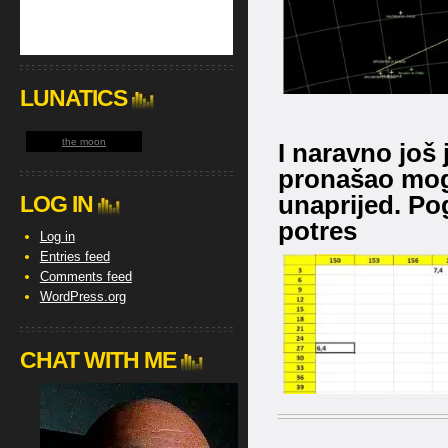
LUNATICS
the moon
I naravno još
pronašao mog
unaprijed. Pog
LOG IN
potres
Log in
Entries feed
Comments feed
WordPress.org
CHAT WITH ME