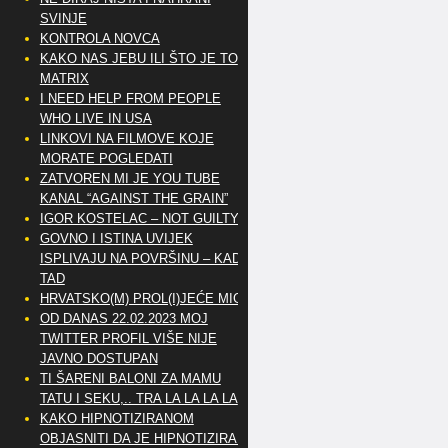
SVINJE
KONTROLA NOVCA
KAKO NAS JEBU ILI ŠTO JE TO
MATRIX
I NEED HELP FROM PEOPLE
WHO LIVE IN USA
LINKOVI NA FILMOVE KOJE
MORATE POGLEDATI
ZATVOREN MI JE YOU TUBE
KANAL “AGAINST THE GRAIN”
IGOR KOSTELAC – NOT GUILTY
GOVNO I ISTINA UVIJEK
ISPLIVAJU NA POVRŠINU – KAD
TAD
HRVATSKO(M) PROL(I)JEĆE MIG
OD DANAS 22.02.2023 MOJ
TWITTER PROFIL VIŠE NIJE
JAVNO DOSTUPAN
TI ŠARENI BALONI ZA MAMU
TATU I SEKU,.. TRA LA LA LA LA
KAKO HIPNOTIZIRANOM
OBJASNITI DA JE HIPNOTIZIRAN