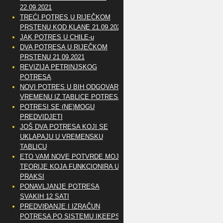
22.09.2021
TREĆI POTRES U RIJEČKOM
PRSTENU KOD KLANE 21.09.2021
JAK POTRES U CHILE-u
DVA POTRESA U RIJEČKOM
PRSTENU 21.09.2021
REVIZIJA PETRINJSKOG
POTRESA
NOVI POTRES U BIH ODGOVARA
VREMENU IZ TABLICE POTRESA
POTRESI SE (NE)MOGU
PREDVIDJETI
JOŠ DVA POTRESA KOJI SE
UKLAPAJU U VREMENSKU
TABLICU
ETO VAM NOVE POTVRDE MOJE
TEORIJE KOJA FUNKCIONIRA U
PRAKSI
PONAVLJANJE POTRESA
SVAKIH 12 SATI
PREDVIĐANJE I IZRAČUN
POTRESA PO SISTEMU IKEEPS