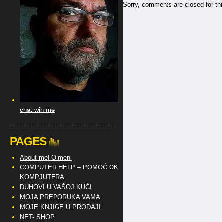
Sorry, comments are closed for thi
chat wih me
PAGES
About me| O meni
COMPUTER HELP – POMOĆ OKO
KOMPJUTERA
DUHOVI U VAŠOJ KUĆI
MOJA PREPORUKA VAMA
MOJE KNJIGE U PRODAJI
NET- SHOP