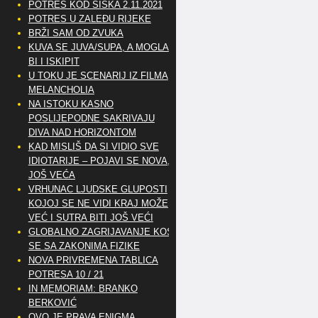
POTRES KOD SISKA 2.11.2021
POTRES U ZALEĐU RIJEKE
BRŽI SAM OD ZVUKA
KUVA SE JUVA/SUPA, A MOGLA
BI I ISKIPIT
U TOKU JE SCENARIJ IZ FILMA
MELANCHOLIA
NA ISTOKU KASNO
POSLIJEPODNE SAKRIVAJU
DIVA NAD HORIZONTOM
KAD MISLIŠ DA SI VIDIO SVE
IDIOTARIJE – POJAVI SE NOVA,..
JOŠ VEĆA
VRHUNAC LJUDSKE GLUPOSTI
KOJOJ SE NE VIDI KRAJ MOŽE
VEĆ I SUTRA BITI JOŠ VEĆI
GLOBALNO ZAGRIJAVANJE KOSI
SE SA ZAKONIMA FIZIKE
NOVA PRIVREMENA TABLICA
POTRESA 10 / 21
IN MEMORIAM: BRANKO
BERKOVIĆ
OVO JE PRAVA ENIGMA