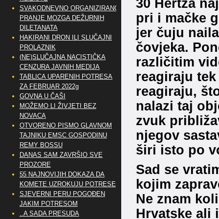
30 Hertza naj
SVAKODNEVNO ORGANIZIRANO
pri i mačke 
PRANJE MOZGA DEŽURNIH
DILETANATA
jer čuju nai
HAKIRANI DRON ILI SLUČAJNI
čovjeka. Pon
PROLAZNIK
(NE)SLUČAJNA NACISTIČKA
različitim vi
CENZURA JAVNIH MEDIJA
reagiraju tek
TABLICA UPARENIH POTRESA
ZA FEBRUAR 2022g
reagiraju, št
GOVNA U ČAŠI
nalazi taj ob
MOŽEMO LI ŽIVJETI BEZ
NOVACA
zvuk približa
OTVORENO PISMO GLAVNOM
njegov sasta
TAJNIKU EMSC GOSPODINU
REMY BOSSU
širi isto po v
DANAS SAM ZAVRŠIO SVE
PROZORE
Sad se vrati
55 NAJNOVIJIH DOKAZA DA
kojim zaprav
KOMETE UZROKUJU POTRESE
SJEVERNI PERU POGOĐEN
Ne znam koli
JAKIM POTRESOM
Hrvatske ali i
..A SADA PRESUDA