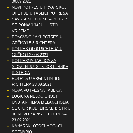
30.09.2021
NOVI POTRES U HRVATSKOJ
OPET JE U TABLICI POTRESA
SAVRŠENO TOČNO – POTRESI
SE PONAVLJAJU U ISTO
VRIJEME
PONOVNO JAKI POTRES U
GRČKOJ 5.3 RICHTERA
POTRES OD 6 RICHTERA U
GRČKOJ 27.08.2021
POTRESNA TABLICA ZA
SLOVENIJU -SEKTOR ILIRSKA
BISTRICA
POTRES U ARGENTINI 9,5
RICHTERA 23.09.2021
NOVA POTRESNA TABLICA
LOGIČNA NELOGIČNOST
UNUTAR FILMA MELANCHOLIA
SEKTOR KOD ILIRSKE BISTRICE
JE NOVO ŽARIŠTE POTRESA
23.09.2021
KANARSKI OTOCI MOGUĆI
SCENARIO