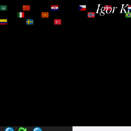
Igor Ko
العربية
简体中文
Hrvatski
Čeština‎
Dansk
Magyar
Italiano
Македонски јазик
Norsk bokmål
Español
Svenska
Türkçe