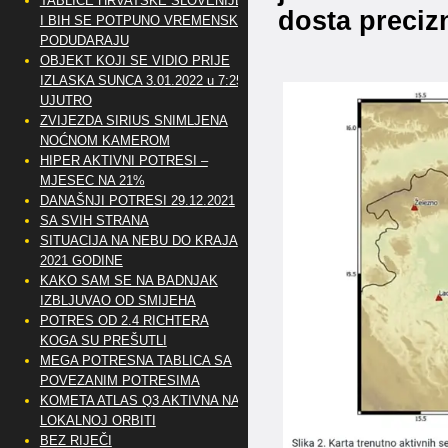
TABLICE HRVATSKE SLOVENIJE
dosta precizn
I BIH SE POTPUNO VREMENSKI
PODUDARAJU
OBJEKT KOJI SE VIDIO PRIJE
IZLASKA SUNCA 3.01.2022 u 7:25
UJUTRO
ZVIJEZDA SIRIUS SNIMLJENA
NOĆNOM KAMEROM
HIPER AKTIVNI POTRESI –
MJESEC NA 21%
DANAŠNJI POTRESI 29.12.2021
SA SVIH STRANA
SITUACIJA NA NEBU DO KRAJA
2021 GODINE
KAKO SAM SE NA BADNJAK
IZBLJUVAO OD SMIJEHA
POTRES OD 2.4 RICHTERA
KOGA SU PREŠUTLI
MEGA POTRESNA TABLICA SA
POVEZANIM POTRESIMA
KOMETA ATLAS Q3 AKTIVNA NA
LOKALNOJ ORBITI
BEZ RIJEČI