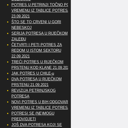
POTRES U PETRINJI TOČNO PO
VREMENU IZ TABLICE POTRESA
23.09.2021
ŠTO SE TO CRVENI U GORI
NEBESKOJ
SERIJA POTRESA U RIJEČKOM
ZALEĐU
ČETVRTI I PETI POTRES ZA
REDOM U ISTOM SEKTORU
22.09.2021
TREĆI POTRES U RIJEČKOM
PRSTENU KOD KLANE 21.09.2021
JAK POTRES U CHILE-u
DVA POTRESA U RIJEČKOM
PRSTENU 21.09.2021
REVIZIJA PETRINJSKOG
POTRESA
NOVI POTRES U BIH ODGOVARA
VREMENU IZ TABLICE POTRESA
POTRESI SE (NE)MOGU
PREDVIDJETI
JOŠ DVA POTRESA KOJI SE