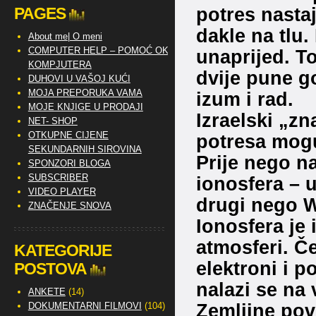
potres nasta
PAGES
dakle na tlu.
About me| O meni
COMPUTER HELP – POMOĆ OKO
unaprijed. To
KOMPJUTERA
dvije pune g
DUHOVI U VAŠOJ KUĆI
MOJA PREPORUKA VAMA
izum i rad.
MOJE KNJIGE U PRODAJI
Izraelski „zn
NET- SHOP
OTKUPNE CIJENE
potresa mogu
SEKUNDARNIH SIROVINA
Prije nego n
SPONZORI BLOGA
SUBSCRIBER
ionosfera – u
VIDEO PLAYER
drugi nego 
ZNAČENJE SNOVA
Ionosfera je 
atmosferi. Če
KATEGORIJE
elektroni i p
POSTOVA
nalazi se na
ANKETE
(14)
Zemljine pov
DOKUMENTARNI FILMOVI
(104)