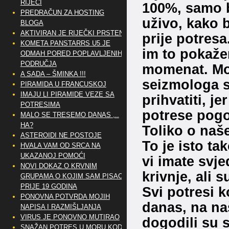
RIJEČI
100%, samo b
PREDRAČUN ZA HOSTING
uživo, kako b
BLOGA
AKTIVIRAN JE RIJEČKI PRSTEN
prije potresa
KOMETA PANSTARRS U5 JE
im to pokažem
ODMAH PORED POPLAVLJENIH
PODRUČJA
momenat. Moj
A SADA – ŠMINKA !!!
seizmologa s
PIRAMIDA U FRANCUSKOJ
IMAJU LI PIRAMIDE VEZE SA
prihvatiti, j
POTRESIMA
potrese pogo
MALO SE TRESEMO DANAS ,..
HA?
Toliko o na
ASTEROIDI NE POSTOJE
To je isto ta
HVALA VAM OD SRCA NA
UKAZANOJ POMOĆI
vi imate svje
NOVI DOKAZ O KRVNIM
krivnje, ali 
GRUPAMA O KOJIM SAM PISAO
PRIJE 19 GODINA
Svi potresi k
PONOVNA POTVRDA MOJIH
danas, na na
NAPISA I RAZMIŠLJANJA
VIRUS JE PONOVNO MUTIRAO
dogodili su 
SNAŽAN POTRES U MORU KOD