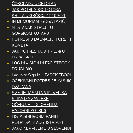
ČOKOLADU U CELOFAN
JAK POTRES KOD OTOKA
KRETA U GRČKOJ 12.10.2021
IN MEMORIAM: GOGA LAZIĆ
NESTANAK STRUJE U
GORSKOM KOTARU
POTRESI U DALMACIJI I ORBITE
KOMETA
JAK POTRES KOD TRILJ-a U
HRVATSKOJ
LOG IN – SIGN IN FACISTBOOK –
DRUGI DIO
Log In or Sign In – FASCISTBOOK
OČEKIVANI POTRES JE KASNIO
DVA DANA
SVE JE JASNIJA VIDI VELIKA
SLIKA IZA ZAVJESE
OČEKUJE LI SLOVENIJA
RAZORNI POTRES
LISTA SINHRONIZIRANIH
POTRESA IZ AUGUSTA 2021
JAKO NEVRIJEME U SLOVENIJI