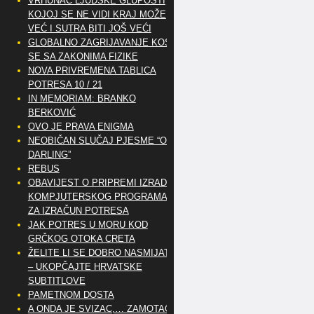
VRHUNAC LJUDSKE GLUPOSTI
KOJOJ SE NE VIDI KRAJ MOŽE
VEĆ I SUTRA BITI JOŠ VEĆI
GLOBALNO ZAGRIJAVANJE KOSI
SE SA ZAKONIMA FIZIKE
NOVA PRIVREMENA TABLICA
POTRESA 10 / 21
IN MEMORIAM: BRANKO
BERKOVIĆ
OVO JE PRAVA ENIGMA
NEOBIČAN SLUČAJ PJESME “OH
DARLING”
REBUS
OBAVIJEST O PRIPREMI IZRADE
KOMPJUTERSKOG PROGRAMA
ZA IZRAČUN POTRESA
JAK POTRES U MORU KOD
GRČKOG OTOKA CRETA
ŽELITE LI SE DOBRO NASMIJATI
– UKOPČAJTE HRVATSKE
SUBTITLOVE
PAMETNOM DOSTA
A ONDA JE SVIZAC,… ZAMOTAO