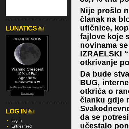
Nije prošlo 
članak na bl
utičnice, kop
LUNATICS
fajlove koje 
novinama se 
IZRAELSKI “n
otkrivanje po
Da bude stvar
BUG, interne
otkrića o ran
the moon
članku gdje
Svakodnevno 
LOG IN
da se potres
Log in
učestalo pona
Entries feed