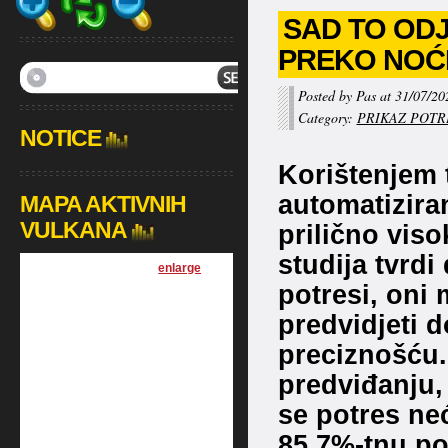
SAD TO ODJ
PREKO NOĆ
Posted by Pas at 31/07/20
Category:
PRIKAZ POTR
NOTICE
Korištenjem t
automatizira
MAPA AKTIVNIH
VULKANA
prilično vis
studija tvrd
[
enlarge
]
potresi, oni
predvidjeti d
preciznošću.
predviđanju, 
se potres ne
85,7%-tnu p