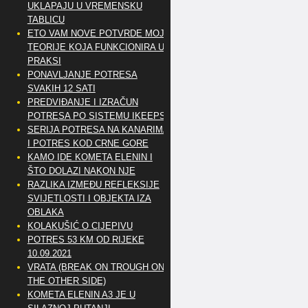
UKLAPAJU U VREMENSKU
TABLICU
ETO VAM NOVE POTVRDE MOJE
TEORIJE KOJA FUNKCIONIRA U
PRAKSI
PONAVLJANJE POTRESA
SVAKIH 12 SATI
PREDVIĐANJE I IZRAČUN
POTRESA PO SISTEMU IKEEPS
SERIJA POTRESA NA KANARIMA
I POTRES KOD CRNE GORE
KAMO IDE KOMETA ELENIN I
ŠTO DOLAZI NAKON NJE
RAZLIKA IZMEĐU REFLEKSIJE
SVIJETLOSTI I OBJEKTA IZA
OBLAKA
KOLAKUŠIĆ O CIJEPIVU
POTRES 53 KM OD RIJEKE
10.09.2021
VRATA (BREAK ON TROUGH ON
THE OTHER SIDE)
KOMETA ELENIN A3 JE U