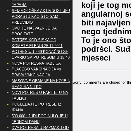
koji je tog 
JAPANA
SEIZMOLOŠKA AKTIVNOST JE U
angularnoj s
PORASTU KAO ŠTO SAM I
biti najavlje
PREDVIDIO
OVO JE NAJVAŽNIJE DA
nego tjednim
PROČITATE
To je ono št
POTRES KOD SISKA OD
KOMETE ELENIN 25.11.2021
podršci. Suđ
POTRES U 19:49 KONAČNO SE
mjeseci
UPARIO SA POTRESOM U 19:40
NOVA POTRESNA TABLICA
PLACEBO VAKCINACIJA vs
PRAVA VAKCINACIJA
MASOVNE OBMANE NA KOJE NE
Sorry, comments are closed for thi
REAGIRA NITKO
NOVI POTRES U PARITETU NA
TABLICI
POGLEDAJTE POTRESE IZ
IRANA
500 000 LJUDI POGINULO JE U
JEDNOM DANU
DVA POTRESA U RAZMAKU OD