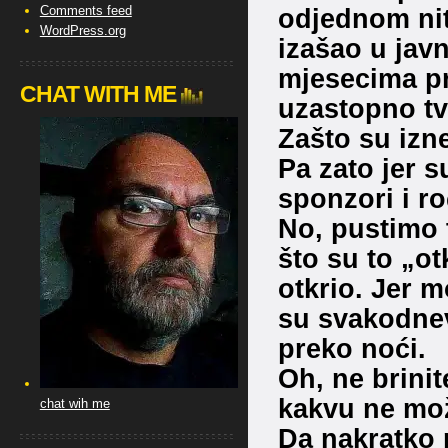
Comments feed
odjednom nit
WordPress.org
izašao u jav
mjesecima pr
CHAT WITH ME
uzastopno tv
Zašto su izne
Pa zato jer s
sponzori i ro
No, pustimo 
što su to „otk
otkrio. Jer m
su svakodnev
preko noći.
Oh, ne brinit
kakvu ne može
chat wih me
Da nakratko