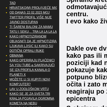
TAD
odmotavajuće
HRVATSKO(M) PROL(I)JEĆE MIG
centru.
OD DANAS 22.02.2023 MOJ
TWITTER PROFIL VIŠE NIJE
I evo kako ži
JAVNO DOSTUPAN
TI ŠARENI BALONI ZA MAMU
TATU I SEKU,.. TRA LA LA LA LA
KAKO HIPNOTIZIRANOM
OBJASNITI DA JE HIPNOTIZIRAN
LJUKAVA LJISIC ILI KAKO SU
Dakle ove dvi
DOTIČNI OPRALI RUKE
kako pas ili 
OBMANA
KAKO OPERIRAJU PLAĆENICI
poziciji kad 
SA YOU TUBE-a SAKRIVAJUĆI
pokazuje kako
SE IZA PROFILA KANALA O
PLANETI X
potpuno blizu
MOŽETE LI SI KUPITI NOVI
očita i zato 
KOMPJUTER?
LAV U ZOOLOŠKOM VRTU
reagiraju po 
KAKO SE JE ZA SVETA TRI
epicentra
KRALJA POJAVILA OGROMNA
KOMETA NA NEBU