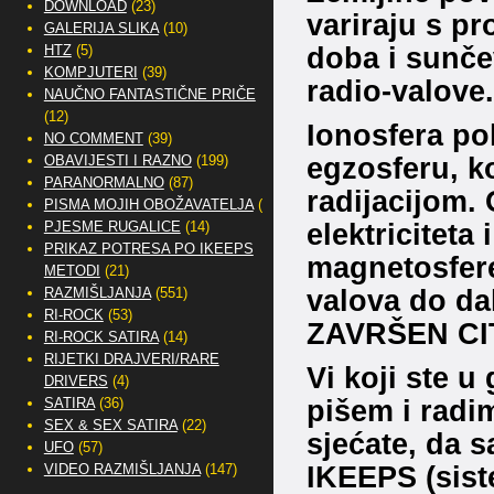
DOWNLOAD
(23)
variraju s p
GALERIJA SLIKA
(10)
doba i sunčev
HTZ
(5)
KOMPJUTERI
(39)
radio-valove.
NAUČNO FANTASTIČNE PRIČE
(12)
Ionosfera po
NO COMMENT
(39)
egzosferu, k
OBAVIJESTI I RAZNO
(199)
PARANORMALNO
(87)
radijacijom.
PISMA MOJIH OBOŽAVATELJA
(2)
elektriciteta 
PJESME RUGALICE
(14)
PRIKAZ POTRESA PO IKEEPS
magnetosfere
METODI
(21)
valova do da
RAZMIŠLJANJA
(551)
RI-ROCK
(53)
ZAVRŠEN CI
RI-ROCK SATIRA
(14)
RIJETKI DRAJVERI/RARE
Vi koji ste u 
DRIVERS
(4)
pišem i radi
SATIRA
(36)
SEX & SEX SATIRA
(22)
sjećate, da 
UFO
(57)
IKEEPS (sist
VIDEO RAZMIŠLJANJA
(147)