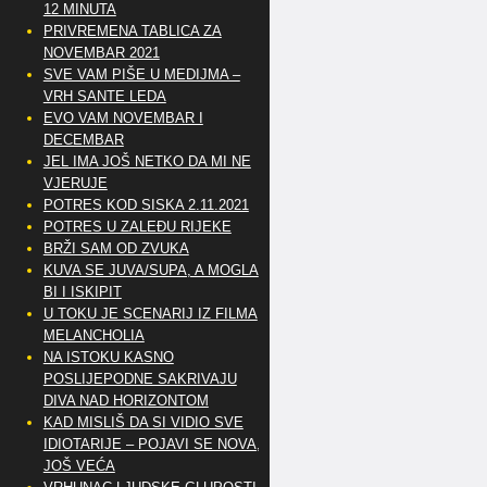
12 MINUTA
PRIVREMENA TABLICA ZA
NOVEMBAR 2021
SVE VAM PIŠE U MEDIJMA –
VRH SANTE LEDA
EVO VAM NOVEMBAR I
DECEMBAR
JEL IMA JOŠ NETKO DA MI NE
VJERUJE
POTRES KOD SISKA 2.11.2021
POTRES U ZALEĐU RIJEKE
BRŽI SAM OD ZVUKA
KUVA SE JUVA/SUPA, A MOGLA
BI I ISKIPIT
U TOKU JE SCENARIJ IZ FILMA
MELANCHOLIA
NA ISTOKU KASNO
POSLIJEPODNE SAKRIVAJU
DIVA NAD HORIZONTOM
KAD MISLIŠ DA SI VIDIO SVE
IDIOTARIJE – POJAVI SE NOVA,..
JOŠ VEĆA