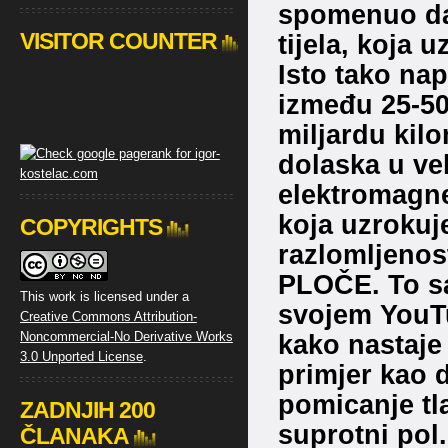
spomenuo da 
VISITOR COUNTER
tijela, koja 
Isto tako na
između 25-50 
miljardu kil
dolaska u vel
elektromagne
koja uzrokuj
COPYRIGHTS
razlomljenost
PLOČE. To sa
This work is licensed under a
svojem YouTu
Creative Commons Attribution-
Noncommercial-No Derivative Works
kako nastaje
3.0 Unported License
.
primjer kao d
pomicanje tla 
ZADNJIH 200
suprotni pol.
ČLANAKA