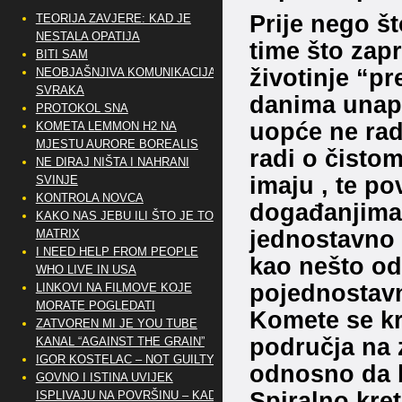
Prije nego š
TEORIJA ZAVJERE: KAD JE
NESTALA OPATIJA
time što zap
BITI SAM
životinje “p
NEOBJAŠNJIVA KOMUNIKACIJA
SVRAKA
danima unapr
PROTOKOL SNA
uopće ne rad
KOMETA LEMMON H2 NA
MJESTU AURORE BOREALIS
radi o čisto
NE DIRAJ NIŠTA I NAHRANI
imaju , te p
SVINJE
KONTROLA NOVCA
događanjima k
KAKO NAS JEBU ILI ŠTO JE TO
jednostavno 
MATRIX
I NEED HELP FROM PEOPLE
kao nešto od
WHO LIVE IN USA
pojednostavn
LINKOVI NA FILMOVE KOJE
MORATE POGLEDATI
Komete se kr
ZATVOREN MI JE YOU TUBE
područja na 
KANAL “AGAINST THE GRAIN”
IGOR KOSTELAC – NOT GUILTY
odnosno da 
GOVNO I ISTINA UVIJEK
Spiralno kret
ISPLIVAJU NA POVRŠINU – KAD