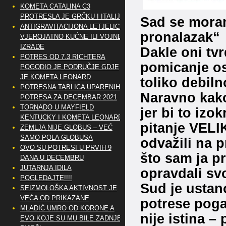
KOMETA CATALINA C3
PROTRESLA JE GRČKU I ITALIJU
Sad se moram 
ANTIGRAVITACIJONA LETJELICA
pronalazak“
VJEROJATNO KUĆNE ILI VOJNE
IZRADE
Dakle oni tv
POTRES OD 7.3 RICHTERA
pomicanje ost
POGODIO JE PODRUČJE GDJE
JE KOMETA LEONARD
toliko debil
POTRESNA TABLICA UPARENIH
Naravno kako 
POTRESA ZA DECEMBAR 2021
TORNADO U MAYFIELD
jer bi to iz
KENTUCKY I KOMETA LEONARD
pitanje VELI
ZEMLJA NIJE GLOBUS – VEĆ
SAMO POLA GLOBUSA
odvažili na 
OVO SU POTRESI U PRVIH 9
što sam ja 
DANA U DECEMBRU
JUTARNJA IDILA
opravdali sv
POGLEDAJTE!!!!
Sud je ustan
SEIZMOLOŠKA AKTIVNOST JE
VEĆA OD PRIKAZANE
potrese poga
MLADIĆ UMRO OD KORONE A
nije istina 
EVO KOJE SU MU BILE ZADNJE