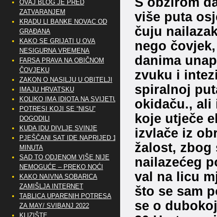
S obzirom da 
OVAJ BLOG JE PRED
ZATVARANJEM
više puta osje
KRADU LI BANKE NOVAC OD
čuju nailaza
GRAĐANA
KAKO SE GRIJATI U OVA
nego čovjek,
NESIGURNA VREMENA
danima unapr
FARSA PRAVA NA OBIČNOM
ČOVJEKU
zvuku i intez
ZAKON O NASILJU U OBITELJI
spiralnoj pu
IMAJU HRVATSKU
KOLIKO IMA IDIOTA NA SVIJETU?
okidaču., al
POTRESI KOJI SE “NISU”
koje utječe e
DOGODILI
KUDA IDU DIVLJE SVINJE
izvlače iz o
PJEŠČANI SAT IDE NAPRIJED 10
žalost, zbog
MINUTA
SAD TO ODJENOM VIŠE NIJE
nailazećeg po
NEMOGUĆE – PREKO NOĆI
val na licu m
KAKO NAIVNA SOBARICA
ZAMIŠLJA INTERNET
što se sam p
TABLICA UPARENIH POTRESA
se o dubokoj 
ZA MAY/ SVIBANJ 2022
KLIZIŠTE