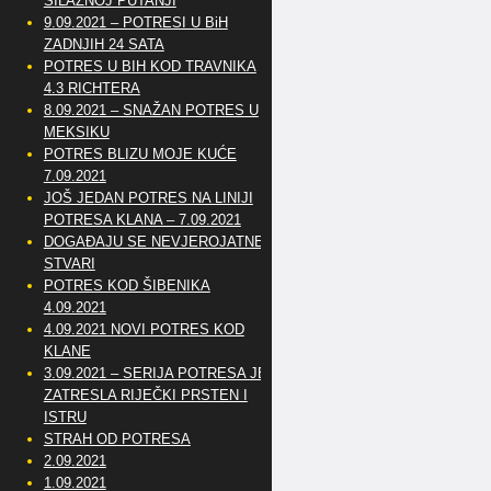
SILAZNOJ PUTANJI
9.09.2021 – POTRESI U BiH
ZADNJIH 24 SATA
POTRES U BIH KOD TRAVNIKA
4.3 RICHTERA
8.09.2021 – SNAŽAN POTRES U
MEKSIKU
POTRES BLIZU MOJE KUĆE
7.09.2021
JOŠ JEDAN POTRES NA LINIJI
POTRESA KLANA – 7.09.2021
DOGAĐAJU SE NEVJEROJATNE
STVARI
POTRES KOD ŠIBENIKA
4.09.2021
4.09.2021 NOVI POTRES KOD
KLANE
3.09.2021 – SERIJA POTRESA JE
ZATRESLA RIJEČKI PRSTEN I
ISTRU
STRAH OD POTRESA
2.09.2021
1.09.2021