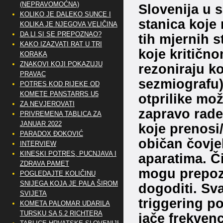
(NEPRAVOMOĆNA)
Slovenija u 
KOLIKO JE DALEKO SUNCE I
stanica koje
KOLIKA JE NJEGOVA VELIČINA
DA LI SI SE PREPOZNAO?
tih mjernih 
KAKO IZAZVATI RAT U TRI
koje kritičn
KORAKA
ZNAKOVI KOJI POKAZUJU
rezoniraju k
PRAVAC
sezmiografu)
POTRES KOD RIJEKE OD
KOMETE PANSTARRS U5
otprilike mož
ZA NEVJEROVATI
zapravo rade 
PRIVREMENA TABLICA ZA
JANUAR 2022
koje prenosi
PARADOX ĐOKOVIĆ
običan čovje
INTERVIEW
KINESKI POTRES, PUCNJAVA I
aparatima. Č
ZDRAVA PAMET
mogu prepozn
POGLEDAJTE KOLIČINU
SNIJEGA KOJA JE PALA ŠIROM
dogoditi. Sv
SVIJETA
triggering po
KOMETA PALOMAR UDARILA
TURSKU SA 5.2 RICHTERA
jače frekven