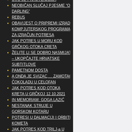
NEOBIČAN SLUČAJ PJESME “OH
DARLING”
REBUS
OBAVIJEST O PRIPREMI IZRADE
KOMPJUTERSKOG PROGRAMA
ZA IZRAČUN POTRESA
JAK POTRES U MORU KOD
GRČKOG OTOKA CRETA
ŽELITE LI SE DOBRO NASMIJATI
– UKOPČAJTE HRVATSKE
SUBTITLOVE
PAMETNOM DOSTA
A ONDA JE SVIZAC,… ZAMOTAO
ČOKOLADU U CELOFAN
JAK POTRES KOD OTOKA
KRETA U GRČKOJ 12.10.2021
IN MEMORIAM: GOGA LAZIĆ
NESTANAK STRUJE U
GORSKOM KOTARU
POTRESI U DALMACIJI I ORBITE
KOMETA
JAK POTRES KOD TRILJ-a U