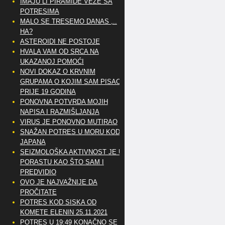
IMAJU LI PIRAMIDE VEZE SA
POTRESIMA
MALO SE TRESEMO DANAS ,..
HA?
ASTEROIDI NE POSTOJE
HVALA VAM OD SRCA NA
UKAZANOJ POMOĆI
NOVI DOKAZ O KRVNIM
GRUPAMA O KOJIM SAM PISAO
PRIJE 19 GODINA
PONOVNA POTVRDA MOJIH
NAPISA I RAZMIŠLJANJA
VIRUS JE PONOVNO MUTIRAO
SNAŽAN POTRES U MORU KOD
JAPANA
SEIZMOLOŠKA AKTIVNOST JE U
PORASTU KAO ŠTO SAM I
PREDVIDIO
OVO JE NAJVAŽNIJE DA
PROČITATE
POTRES KOD SISKA OD
KOMETE ELENIN 25.11.2021
POTRES U 19:49 KONAČNO SE