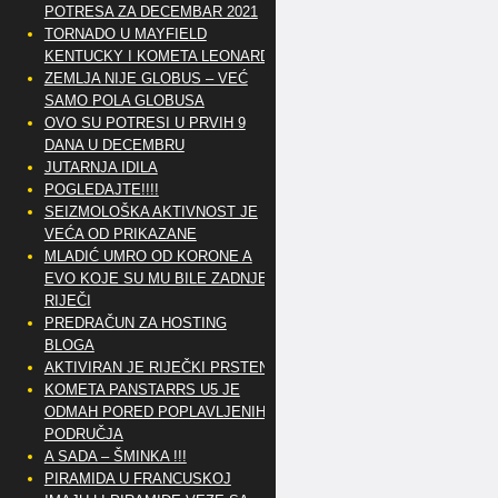
POTRESA ZA DECEMBAR 2021
TORNADO U MAYFIELD
KENTUCKY I KOMETA LEONARD
ZEMLJA NIJE GLOBUS – VEĆ
SAMO POLA GLOBUSA
OVO SU POTRESI U PRVIH 9
DANA U DECEMBRU
JUTARNJA IDILA
POGLEDAJTE!!!!
SEIZMOLOŠKA AKTIVNOST JE
VEĆA OD PRIKAZANE
MLADIĆ UMRO OD KORONE A
EVO KOJE SU MU BILE ZADNJE
RIJEČI
PREDRAČUN ZA HOSTING
BLOGA
AKTIVIRAN JE RIJEČKI PRSTEN
KOMETA PANSTARRS U5 JE
ODMAH PORED POPLAVLJENIH
PODRUČJA
A SADA – ŠMINKA !!!
PIRAMIDA U FRANCUSKOJ