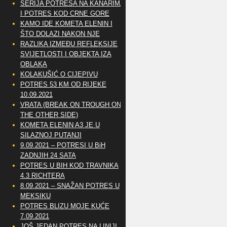
SERIJA POTRESA NA KANARIMA
I POTRES KOD CRNE GORE
KAMO IDE KOMETA ELENIN I
ŠTO DOLAZI NAKON NJE
RAZLIKA IZMEĐU REFLEKSIJE
SVIJETLOSTI I OBJEKTA IZA
OBLAKA
KOLAKUŠIĆ O CIJEPIVU
POTRES 53 KM OD RIJEKE
10.09.2021
VRATA (BREAK ON TROUGH ON
THE OTHER SIDE)
KOMETA ELENIN A3 JE U
SILAZNOJ PUTANJI
9.09.2021 – POTRESI U BiH
ZADNJIH 24 SATA
POTRES U BIH KOD TRAVNIKA
4.3 RICHTERA
8.09.2021 – SNAŽAN POTRES U
MEKSIKU
POTRES BLIZU MOJE KUĆE
7.09.2021
JOŠ JEDAN POTRES NA LINIJI