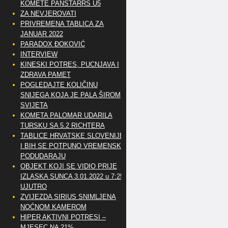
KOMETE PANSTARRS U5
ZA NEVJEROVATI
PRIVREMENA TABLICA ZA
JANUAR 2022
PARADOX ĐOKOVIĆ
INTERVIEW
KINESKI POTRES, PUCNJAVA I
ZDRAVA PAMET
POGLEDAJTE KOLIČINU
SNIJEGA KOJA JE PALA ŠIROM
SVIJETA
KOMETA PALOMAR UDARILA
TURSKU SA 5.2 RICHTERA
TABLICE HRVATSKE SLOVENIJE
I BIH SE POTPUNO VREMENSKI
PODUDARAJU
OBJEKT KOJI SE VIDIO PRIJE
IZLASKA SUNCA 3.01.2022 u 7:25
UJUTRO
ZVIJEZDA SIRIUS SNIMLJENA
NOĆNOM KAMEROM
HIPER AKTIVNI POTRESI –
MJESEC NA 21%