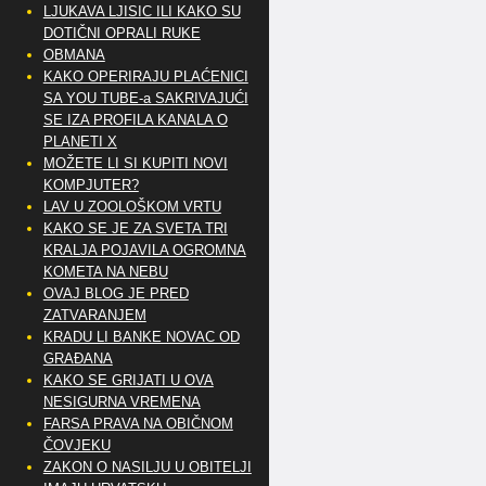
LJUKAVA LJISIC ILI KAKO SU
DOTIČNI OPRALI RUKE
OBMANA
KAKO OPERIRAJU PLAĆENICI
SA YOU TUBE-a SAKRIVAJUĆI
SE IZA PROFILA KANALA O
PLANETI X
MOŽETE LI SI KUPITI NOVI
KOMPJUTER?
LAV U ZOOLOŠKOM VRTU
KAKO SE JE ZA SVETA TRI
KRALJA POJAVILA OGROMNA
KOMETA NA NEBU
OVAJ BLOG JE PRED
ZATVARANJEM
KRADU LI BANKE NOVAC OD
GRAĐANA
KAKO SE GRIJATI U OVA
NESIGURNA VREMENA
FARSA PRAVA NA OBIČNOM
ČOVJEKU
ZAKON O NASILJU U OBITELJI