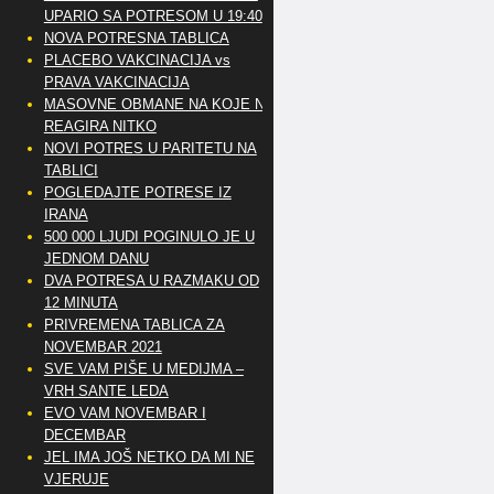
UPARIO SA POTRESOM U 19:40
NOVA POTRESNA TABLICA
PLACEBO VAKCINACIJA vs
PRAVA VAKCINACIJA
MASOVNE OBMANE NA KOJE NE
REAGIRA NITKO
NOVI POTRES U PARITETU NA
TABLICI
POGLEDAJTE POTRESE IZ
IRANA
500 000 LJUDI POGINULO JE U
JEDNOM DANU
DVA POTRESA U RAZMAKU OD
12 MINUTA
PRIVREMENA TABLICA ZA
NOVEMBAR 2021
SVE VAM PIŠE U MEDIJMA –
VRH SANTE LEDA
EVO VAM NOVEMBAR I
DECEMBAR
JEL IMA JOŠ NETKO DA MI NE
VJERUJE