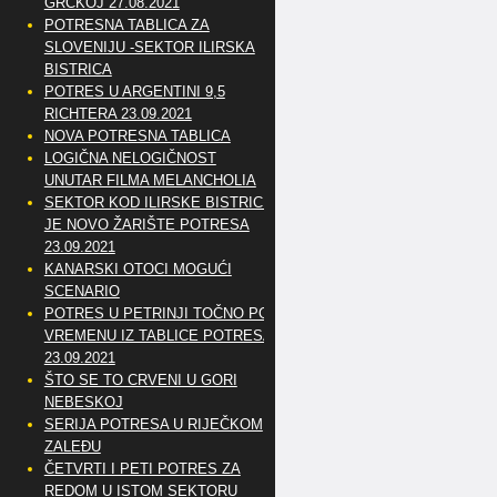
GRČKOJ 27.08.2021
POTRESNA TABLICA ZA
SLOVENIJU -SEKTOR ILIRSKA
BISTRICA
POTRES U ARGENTINI 9,5
RICHTERA 23.09.2021
NOVA POTRESNA TABLICA
LOGIČNA NELOGIČNOST
UNUTAR FILMA MELANCHOLIA
SEKTOR KOD ILIRSKE BISTRICE
JE NOVO ŽARIŠTE POTRESA
23.09.2021
KANARSKI OTOCI MOGUĆI
SCENARIO
POTRES U PETRINJI TOČNO PO
VREMENU IZ TABLICE POTRESA
23.09.2021
ŠTO SE TO CRVENI U GORI
NEBESKOJ
SERIJA POTRESA U RIJEČKOM
ZALEĐU
ČETVRTI I PETI POTRES ZA
REDOM U ISTOM SEKTORU