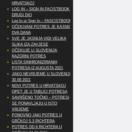
HRVATSKOJ
LOG IN – SIGN IN FACISTBOOK –
DRUGI DIO
Log In or Sign In – FASCISTBOOK
OČEKIVANI POTRES JE KASNIO
DVA DANA
SVE JE JASNIJA VIDI VELIKA
SLIKA IZA ZAVJESE
OČEKUJE LI SLOVENIJA
RAZORNI POTRES
LISTA SINHRONIZIRANIH
POTRESA IZ AUGUSTA 2021
JAKO NEVRIJEME U SLOVENIJI
30.09.2021
NOVI POTRES U HRVATSKOJ
OPET JE U TABLICI POTRESA
SAVRŠENO TOČNO – POTRESI
SE PONAVLJAJU U ISTO
VRIJEME
PONOVNO JAKI POTRES U
GRČKOJ 5.3 RICHTERA
POTRES OD 6 RICHTERA U