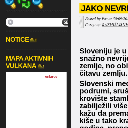
JAKO NEVRI
Posted by Pas at 30/09/20
Category:
RAZMIŠLJANJ
NOTICE
Sloveniju je 
snažno nevrij
MAPA AKTIVNIH
zemlje, no obi
VULKANA
čitavu zemlju.
[
enlarge
]
Slovenski medi
podrumi, sruš
krovište stam
zabilježili vi
kažu da prem
kiše u tako 