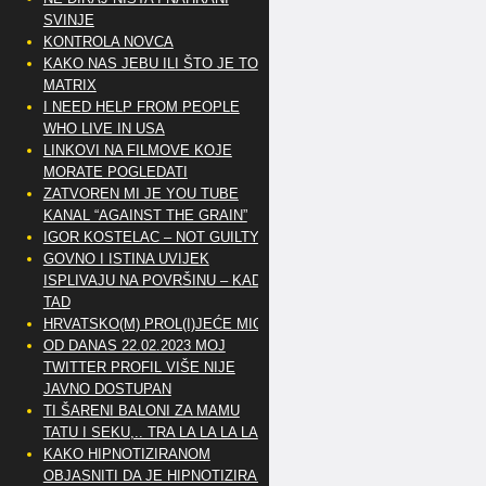
SVINJE
KONTROLA NOVCA
KAKO NAS JEBU ILI ŠTO JE TO
MATRIX
I NEED HELP FROM PEOPLE
WHO LIVE IN USA
LINKOVI NA FILMOVE KOJE
MORATE POGLEDATI
ZATVOREN MI JE YOU TUBE
KANAL “AGAINST THE GRAIN”
IGOR KOSTELAC – NOT GUILTY
GOVNO I ISTINA UVIJEK
ISPLIVAJU NA POVRŠINU – KAD
TAD
HRVATSKO(M) PROL(I)JEĆE MIG
OD DANAS 22.02.2023 MOJ
TWITTER PROFIL VIŠE NIJE
JAVNO DOSTUPAN
TI ŠARENI BALONI ZA MAMU
TATU I SEKU,.. TRA LA LA LA LA
KAKO HIPNOTIZIRANOM
OBJASNITI DA JE HIPNOTIZIRAN