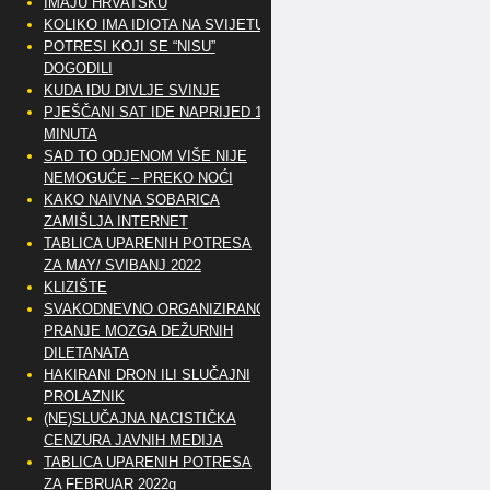
IMAJU HRVATSKU
KOLIKO IMA IDIOTA NA SVIJETU?
POTRESI KOJI SE “NISU”
DOGODILI
KUDA IDU DIVLJE SVINJE
PJEŠČANI SAT IDE NAPRIJED 10
MINUTA
SAD TO ODJENOM VIŠE NIJE
NEMOGUĆE – PREKO NOĆI
KAKO NAIVNA SOBARICA
ZAMIŠLJA INTERNET
TABLICA UPARENIH POTRESA
ZA MAY/ SVIBANJ 2022
KLIZIŠTE
SVAKODNEVNO ORGANIZIRANO
PRANJE MOZGA DEŽURNIH
DILETANATA
HAKIRANI DRON ILI SLUČAJNI
PROLAZNIK
(NE)SLUČAJNA NACISTIČKA
CENZURA JAVNIH MEDIJA
TABLICA UPARENIH POTRESA
ZA FEBRUAR 2022g