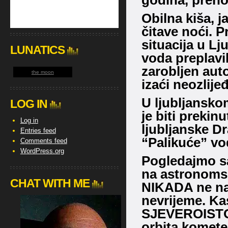
godina, preno
Obilna kiša, j
čitave noći. 
situacija u Lj
LUNATICS
voda preplavi
zarobljen aut
the moon
izaći neozlije
U ljubljanskom
LOG IN
je biti preki
Log in
ljubljanske D
Entries feed
“Palikuće” vo
Comments feed
WordPress.org
Pogledajmo sad
na astronomsk
CHAT WITH ME
NIKADA ne na
nevrijeme. Ka
SJEVEROISTOKA
orbita komete