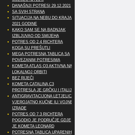
DANAŠNJI POTRESI 29.12.2021
SA SVIH STRANA
SITUACIJA NA NEBU DO KRAJA
2021 GODINE
KAKO SAM SE NA BADNJAK
IZBLJUVAO OD SMIJEHA
POTRES OD 2.4 RICHTERA
KOGA SU PREŠUTLI
MEGA POTRESNA TABLICA SA
POVEZANIM POTRESIMA
KOMETA ATLAS Q3 AKTIVNA NA
LOKALNOJ ORBITI
BEZ RIJEČI
KOMETA CATALINA C3
PROTRESLA JE GRČKU I ITALIJU
ANTIGRAVITACIJONA LETJELICA
VJEROJATNO KUĆNE ILI VOJNE
IZRADE
POTRES OD 7.3 RICHTERA
POGODIO JE PODRUČJE GDJE
JE KOMETA LEONARD
POTRESNA TABLICA UPARENIH