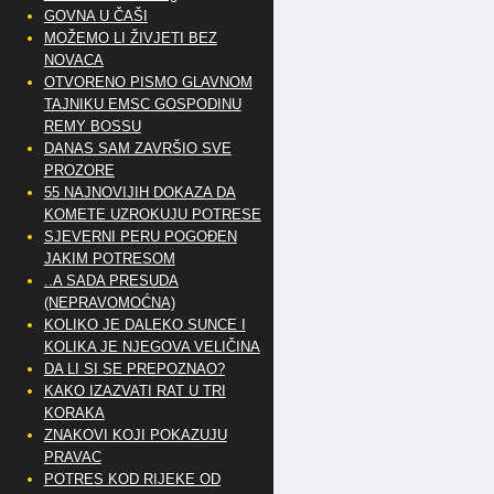
GOVNA U ČAŠI
MOŽEMO LI ŽIVJETI BEZ
NOVACA
OTVORENO PISMO GLAVNOM
TAJNIKU EMSC GOSPODINU
REMY BOSSU
DANAS SAM ZAVRŠIO SVE
PROZORE
55 NAJNOVIJIH DOKAZA DA
KOMETE UZROKUJU POTRESE
SJEVERNI PERU POGOĐEN
JAKIM POTRESOM
..A SADA PRESUDA
(NEPRAVOMOĆNA)
KOLIKO JE DALEKO SUNCE I
KOLIKA JE NJEGOVA VELIČINA
DA LI SI SE PREPOZNAO?
KAKO IZAZVATI RAT U TRI
KORAKA
ZNAKOVI KOJI POKAZUJU
PRAVAC
POTRES KOD RIJEKE OD