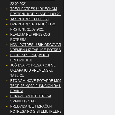
22.09.2021
TREĆI POTRES U RIJEČKOM
PRSTENU KOD KLANE 21.09.2021
JAK POTRES U CHILE-u
DVA POTRESA U RIJEČKOM
PRSTENU 21.09.2021
REVIZIJA PETRINJSKOG
POTRESA
NOVI POTRES U BIH ODGOVARA
VREMENU IZ TABLICE POTRESA
POTRESI SE (NE)MOGU
PREDVIDJETI
JOŠ DVA POTRESA KOJI SE
UKLAPAJU U VREMENSKU
TABLICU
ETO VAM NOVE POTVRDE MOJE
TEORIJE KOJA FUNKCIONIRA U
PRAKSI
PONAVLJANJE POTRESA
SVAKIH 12 SATI
PREDVIĐANJE I IZRAČUN
POTRESA PO SISTEMU IKEEPS