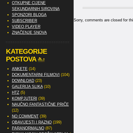
OTKUPNE CIJENE
SEKUNDARNIH SIROVINA
SPONZORI BLOGA
Sorry, comments are closed for thi
SUBSCRIBER
VIDEO PLAYER
ZNAČENJE SNOVA
KATEGORIJE
POSTOVA
ANKETE
(14)
DOKUMENTARNI FILMOVI
(104)
DOWNLOAD
(23)
GALERIJA SLIKA
(10)
HTZ
(5)
KOMPJUTERI
(39)
NAUČNO FANTASTIČNE PRIČE
(12)
NO COMMENT
(39)
OBAVIJESTI I RAZNO
(199)
PARANORMALNO
(87)