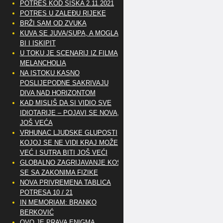
POTRES KOD SISKA 2.11.2021
POTRES U ZALEĐU RIJEKE
BRŽI SAM OD ZVUKA
KUVA SE JUVA/SUPA, A MOGLA
BI I ISKIPIT
U TOKU JE SCENARIJ IZ FILMA
MELANCHOLIA
NA ISTOKU KASNO
POSLIJEPODNE SAKRIVAJU
DIVA NAD HORIZONTOM
KAD MISLIŠ DA SI VIDIO SVE
IDIOTARIJE – POJAVI SE NOVA,..
JOŠ VEĆA
VRHUNAC LJUDSKE GLUPOSTI
KOJOJ SE NE VIDI KRAJ MOŽE
VEĆ I SUTRA BITI JOŠ VEĆI
GLOBALNO ZAGRIJAVANJE KOSI
SE SA ZAKONIMA FIZIKE
NOVA PRIVREMENA TABLICA
POTRESA 10 / 21
IN MEMORIAM: BRANKO
BERKOVIĆ
OVO JE PRAVA ENIGMA