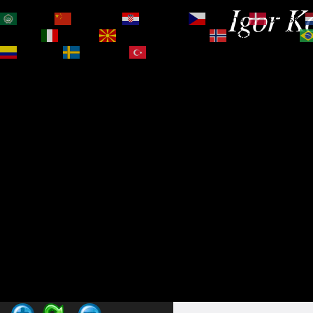
Igor Ko
العربية
简体中文
Hrvatski
Čeština‎
Dansk
Magyar
Italiano
Македонски јазик
Norsk bokmål
Español
Svenska
Türkçe