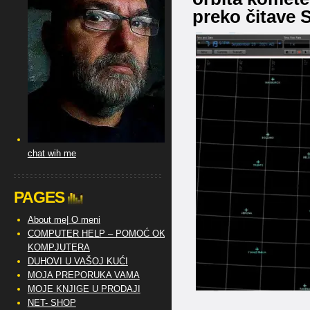
preko čitave S
chat wih me
PAGES
About me| O meni
COMPUTER HELP – POMOĆ OKO
KOMPJUTERA
DUHOVI U VAŠOJ KUĆI
MOJA PREPORUKA VAMA
MOJE KNJIGE U PRODAJI
NET- SHOP