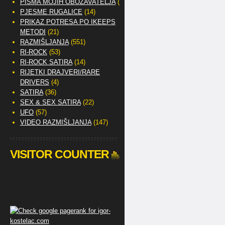
PISMA MOJIH OBOŽAVATELJA
(2)
PJESME RUGALICE
(14)
PRIKAZ POTRESA PO IKEEPS
METODI
(21)
RAZMIŠLJANJA
(551)
RI-ROCK
(53)
RI-ROCK SATIRA
(14)
RIJETKI DRAJVERI/RARE
DRIVERS
(4)
SATIRA
(36)
SEX & SEX SATIRA
(22)
UFO
(57)
VIDEO RAZMIŠLJANJA
(147)
VISITOR COUNTER