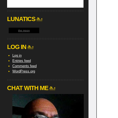
LUNATICS
the moon
LOG IN
Log in
Entries feed
Comments feed
WordPress.org
CHAT WITH ME