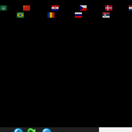
العربية
简体中文
Hrvatski
Čeština‎
Dansk
bokmål
Português
Română
Русский
Српски је