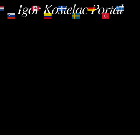
Igor Kostelac Portal
Nederlands
English
Français
Deutsch
Ελληνι
зик
Slovenščina
Español
Svenska
Türkçe