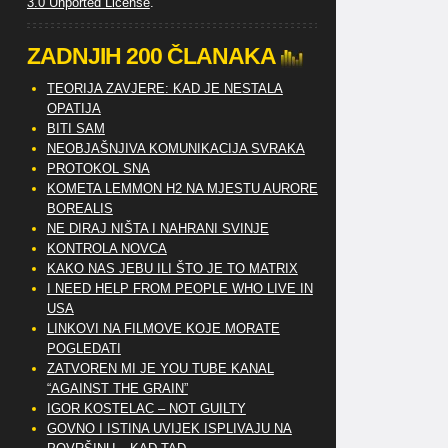
3.0 Unported License
.
ZADNJIH 200 ČLANAKA
TEORIJA ZAVJERE: KAD JE NESTALA
OPATIJA
BITI SAM
NEOBJAŠNJIVA KOMUNIKACIJA SVRAKA
PROTOKOL SNA
KOMETA LEMMON H2 NA MJESTU AURORE
BOREALIS
NE DIRAJ NIŠTA I NAHRANI SVINJE
KONTROLA NOVCA
KAKO NAS JEBU ILI ŠTO JE TO MATRIX
I NEED HELP FROM PEOPLE WHO LIVE IN
USA
LINKOVI NA FILMOVE KOJE MORATE
POGLEDATI
ZATVOREN MI JE YOU TUBE KANAL
“AGAINST THE GRAIN”
IGOR KOSTELAC – NOT GUILTY
GOVNO I ISTINA UVIJEK ISPLIVAJU NA