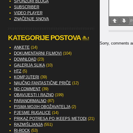
SPONZORI BLOGA
SUBSCRIBER
VIDEO PLAYER
ZNAČENJE SNOVA
P
KATEGORIJE POSTOVA
Sorry, comments are
ANKETE
(14)
DOKUMENTARNI FILMOVI
(104)
DOWNLOAD
(23)
GALERIJA SLIKA
(10)
HTZ
(5)
KOMPJUTERI
(39)
NAUČNO FANTASTIČNE PRIČE
(12)
NO COMMENT
(39)
OBAVIJESTI I RAZNO
(199)
PARANORMALNO
(87)
PISMA MOJIH OBOŽAVATELJA
(2)
PJESME RUGALICE
(14)
PRIKAZ POTRESA PO IKEEPS METODI
(21)
RAZMIŠLJANJA
(551)
RI-ROCK
(53)