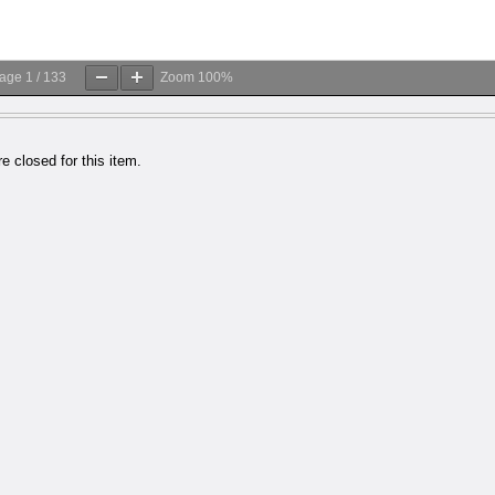
age
1
/
133
Zoom
100%
 closed for this item.