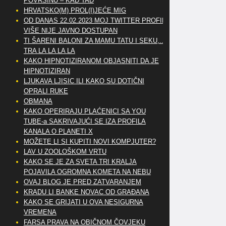
POVRŠINU – KAD TAD
HRVATSKO(M) PROL(I)JEĆE MIG
OD DANAS 22.02.2023 MOJ TWITTER PROFIL
VIŠE NIJE JAVNO DOSTUPAN
TI ŠARENI BALONI ZA MAMU TATU I SEKU,..
TRA LA LA LA LA
KAKO HIPNOTIZIRANOM OBJASNITI DA JE
HIPNOTIZIRAN
LJUKAVA LJISIC ILI KAKO SU DOTIČNI
OPRALI RUKE
OBMANA
KAKO OPERIRAJU PLAĆENICI SA YOU
TUBE-a SAKRIVAJUĆI SE IZA PROFILA
KANALA O PLANETI X
MOŽETE LI SI KUPITI NOVI KOMPJUTER?
LAV U ZOOLOŠKOM VRTU
KAKO SE JE ZA SVETA TRI KRALJA
POJAVILA OGROMNA KOMETA NA NEBU
OVAJ BLOG JE PRED ZATVARANJEM
KRADU LI BANKE NOVAC OD GRAĐANA
KAKO SE GRIJATI U OVA NESIGURNA
VREMENA
FARSA PRAVA NA OBIČNOM ČOVJEKU