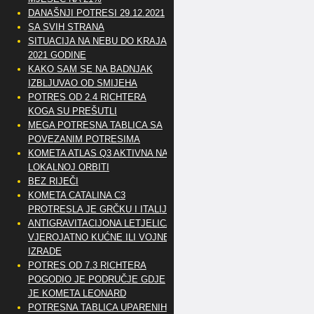
DANAŠNJI POTRESI 29.12.2021
SA SVIH STRANA
SITUACIJA NA NEBU DO KRAJA
2021 GODINE
KAKO SAM SE NA BADNJAK
IZBLJUVAO OD SMIJEHA
POTRES OD 2.4 RICHTERA
KOGA SU PREŠUTLI
MEGA POTRESNA TABLICA SA
POVEZANIM POTRESIMA
KOMETA ATLAS Q3 AKTIVNA NA
LOKALNOJ ORBITI
BEZ RIJEČI
KOMETA CATALINA C3
PROTRESLA JE GRČKU I ITALIJU
ANTIGRAVITACIJONA LETJELICA
VJEROJATNO KUĆNE ILI VOJNE
IZRADE
POTRES OD 7.3 RICHTERA
POGODIO JE PODRUČJE GDJE
JE KOMETA LEONARD
POTRESNA TABLICA UPARENIH