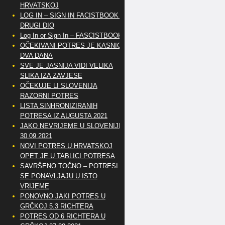
HRVATSKOJ
LOG IN – SIGN IN FACISTBOOK –
DRUGI DIO
Log In or Sign In – FASCISTBOOK
OČEKIVANI POTRES JE KASNIO
DVA DANA
SVE JE JASNIJA VIDI VELIKA
SLIKA IZA ZAVJESE
OČEKUJE LI SLOVENIJA
RAZORNI POTRES
LISTA SINHRONIZIRANIH
POTRESA IZ AUGUSTA 2021
JAKO NEVRIJEME U SLOVENIJI
30.09.2021
NOVI POTRES U HRVATSKOJ
OPET JE U TABLICI POTRESA
SAVRŠENO TOČNO – POTRESI
SE PONAVLJAJU U ISTO
VRIJEME
PONOVNO JAKI POTRES U
GRČKOJ 5.3 RICHTERA
POTRES OD 6 RICHTERA U