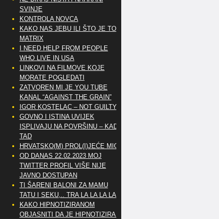
SVINJE
KONTROLA NOVCA
KAKO NAS JEBU ILI ŠTO JE TO
MATRIX
I NEED HELP FROM PEOPLE
WHO LIVE IN USA
LINKOVI NA FILMOVE KOJE
MORATE POGLEDATI
ZATVOREN MI JE YOU TUBE
KANAL “AGAINST THE GRAIN”
IGOR KOSTELAC – NOT GUILTY
GOVNO I ISTINA UVIJEK
ISPLIVAJU NA POVRŠINU – KAD
TAD
HRVATSKO(M) PROL(I)JEĆE MIG
OD DANAS 22.02.2023 MOJ
TWITTER PROFIL VIŠE NIJE
JAVNO DOSTUPAN
TI ŠARENI BALONI ZA MAMU
TATU I SEKU,.. TRA LA LA LA LA
KAKO HIPNOTIZIRANOM
OBJASNITI DA JE HIPNOTIZIRAN