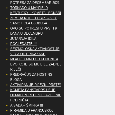
POTRESA ZA DECEMBAR 2021
TORNADO U MAYFIELD
KENTUCKY I KOMETA LEONARD
ZEMLJA NIJE GLOBUS – VEĆ
SAMO POLA GLOBUSA
OVO SU POTRESI U PRVIH 9
DANA U DECEMBRU
JUTARNJA IDILA
POGLEDAJTE!!!!
SEIZMOLOŠKA AKTIVNOST JE
VEĆA OD PRIKAZANE
MLADIĆ UMRO OD KORONE A
EVO KOJE SU MU BILE ZADNJE
RIJEČI
PREDRAČUN ZA HOSTING
BLOGA
AKTIVIRAN JE RIJEČKI PRSTEN
KOMETA PANSTARRS U5 JE
ODMAH PORED POPLAVLJENIH
PODRUČJA
A SADA – ŠMINKA !!!
PIRAMIDA U FRANCUSKOJ