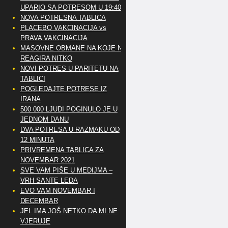
UPARIO SA POTRESOM U 19:40
NOVA POTRESNA TABLICA
PLACEBO VAKCINACIJA vs
PRAVA VAKCINACIJA
MASOVNE OBMANE NA KOJE NE
REAGIRA NITKO
NOVI POTRES U PARITETU NA
TABLICI
POGLEDAJTE POTRESE IZ
IRANA
500 000 LJUDI POGINULO JE U
JEDNOM DANU
DVA POTRESA U RAZMAKU OD
12 MINUTA
PRIVREMENA TABLICA ZA
NOVEMBAR 2021
SVE VAM PIŠE U MEDIJMA –
VRH SANTE LEDA
EVO VAM NOVEMBAR I
DECEMBAR
JEL IMA JOŠ NETKO DA MI NE
VJERUJE