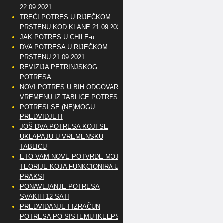
22.09.2021
TREĆI POTRES U RIJEČKOM
PRSTENU KOD KLANE 21.09.2021
JAK POTRES U CHILE-u
DVA POTRESA U RIJEČKOM
PRSTENU 21.09.2021
REVIZIJA PETRINJSKOG
POTRESA
NOVI POTRES U BIH ODGOVARA
VREMENU IZ TABLICE POTRESA
POTRESI SE (NE)MOGU
PREDVIDJETI
JOŠ DVA POTRESA KOJI SE
UKLAPAJU U VREMENSKU
TABLICU
ETO VAM NOVE POTVRDE MOJE
TEORIJE KOJA FUNKCIONIRA U
PRAKSI
PONAVLJANJE POTRESA
SVAKIH 12 SATI
PREDVIĐANJE I IZRAČUN
POTRESA PO SISTEMU IKEEPS