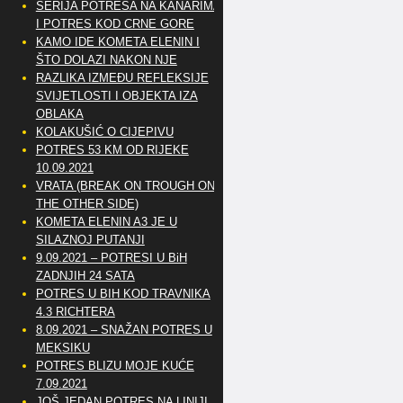
SERIJA POTRESA NA KANARIMA
I POTRES KOD CRNE GORE
KAMO IDE KOMETA ELENIN I
ŠTO DOLAZI NAKON NJE
RAZLIKA IZMEĐU REFLEKSIJE
SVIJETLOSTI I OBJEKTA IZA
OBLAKA
KOLAKUŠIĆ O CIJEPIVU
POTRES 53 KM OD RIJEKE
10.09.2021
VRATA (BREAK ON TROUGH ON
THE OTHER SIDE)
KOMETA ELENIN A3 JE U
SILAZNOJ PUTANJI
9.09.2021 – POTRESI U BiH
ZADNJIH 24 SATA
POTRES U BIH KOD TRAVNIKA
4.3 RICHTERA
8.09.2021 – SNAŽAN POTRES U
MEKSIKU
POTRES BLIZU MOJE KUĆE
7.09.2021
JOŠ JEDAN POTRES NA LINIJI