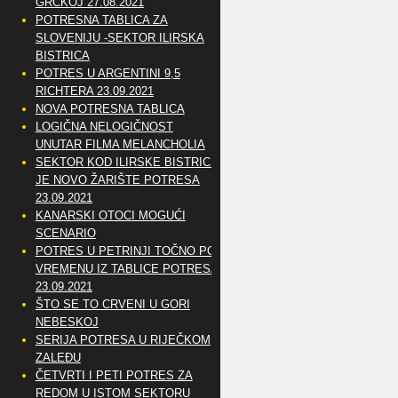
GRČKOJ 27.08.2021
POTRESNA TABLICA ZA
SLOVENIJU -SEKTOR ILIRSKA
BISTRICA
POTRES U ARGENTINI 9,5
RICHTERA 23.09.2021
NOVA POTRESNA TABLICA
LOGIČNA NELOGIČNOST
UNUTAR FILMA MELANCHOLIA
SEKTOR KOD ILIRSKE BISTRICE
JE NOVO ŽARIŠTE POTRESA
23.09.2021
KANARSKI OTOCI MOGUĆI
SCENARIO
POTRES U PETRINJI TOČNO PO
VREMENU IZ TABLICE POTRESA
23.09.2021
ŠTO SE TO CRVENI U GORI
NEBESKOJ
SERIJA POTRESA U RIJEČKOM
ZALEĐU
ČETVRTI I PETI POTRES ZA
REDOM U ISTOM SEKTORU