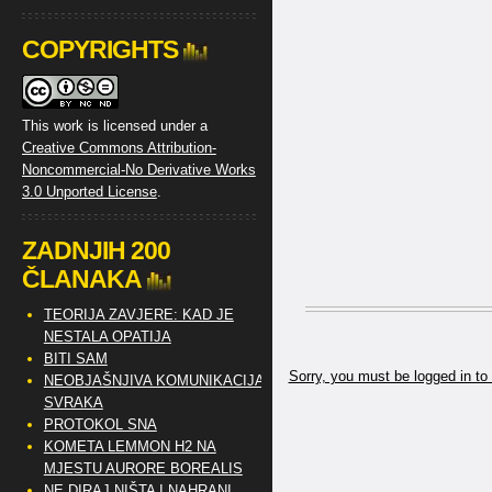
COPYRIGHTS
This work is licensed under a
Creative Commons Attribution-
Noncommercial-No Derivative Works
3.0 Unported License
.
ZADNJIH 200
ČLANAKA
TEORIJA ZAVJERE: KAD JE
NESTALA OPATIJA
BITI SAM
Sorry, you must be logged in to
NEOBJAŠNJIVA KOMUNIKACIJA
SVRAKA
PROTOKOL SNA
KOMETA LEMMON H2 NA
MJESTU AURORE BOREALIS
NE DIRAJ NIŠTA I NAHRANI