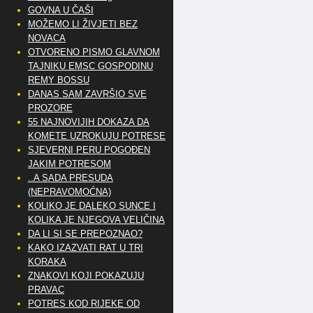
GOVNA U ČAŠI
MOŽEMO LI ŽIVJETI BEZ
NOVACA
OTVORENO PISMO GLAVNOM
TAJNIKU EMSC GOSPODINU
REMY BOSSU
DANAS SAM ZAVRŠIO SVE
PROZORE
55 NAJNOVIJIH DOKAZA DA
KOMETE UZROKUJU POTRESE
SJEVERNI PERU POGOĐEN
JAKIM POTRESOM
..A SADA PRESUDA
(NEPRAVOMOĆNA)
KOLIKO JE DALEKO SUNCE I
KOLIKA JE NJEGOVA VELIČINA
DA LI SI SE PREPOZNAO?
KAKO IZAZVATI RAT U TRI
KORAKA
ZNAKOVI KOJI POKAZUJU
PRAVAC
POTRES KOD RIJEKE OD