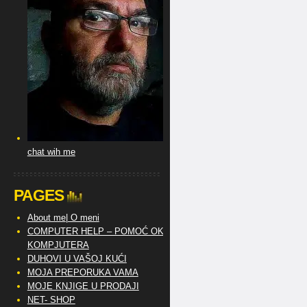
chat wih me
PAGES
About me| O meni
COMPUTER HELP – POMOĆ OKO
KOMPJUTERA
DUHOVI U VAŠOJ KUĆI
MOJA PREPORUKA VAMA
MOJE KNJIGE U PRODAJI
NET- SHOP