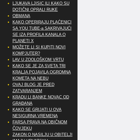
LJUKAVA LJISIC ILI KAKO SU
DOTIČNI OPRALI RUKE
OBMANA
KAKO OPERIRAJU PLAĆENICI
SA YOU TUBE-a SAKRIVAJUĆI
SE IZA PROFILA KANALA O
PLANETI X
MOŽETE LI SI KUPITI NOVI
KOMPJUTER?
LAV U ZOOLOŠKOM VRTU
KAKO SE JE ZA SVETA TRI
KRALJA POJAVILA OGROMNA
KOMETA NA NEBU
OVAJ BLOG JE PRED
ZATVARANJEM
KRADU LI BANKE NOVAC OD
GRAĐANA
KAKO SE GRIJATI U OVA
NESIGURNA VREMENA
FARSA PRAVA NA OBIČNOM
ČOVJEKU
ZAKON O NASILJU U OBITELJI