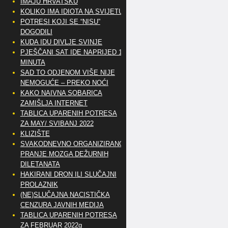
IMAJU HRVATSKU
KOLIKO IMA IDIOTA NA SVIJETU?
POTRESI KOJI SE “NISU”
DOGODILI
KUDA IDU DIVLJE SVINJE
PJEŠČANI SAT IDE NAPRIJED 10
MINUTA
SAD TO ODJENOM VIŠE NIJE
NEMOGUĆE – PREKO NOĆI
KAKO NAIVNA SOBARICA
ZAMIŠLJA INTERNET
TABLICA UPARENIH POTRESA
ZA MAY/ SVIBANJ 2022
KLIZIŠTE
SVAKODNEVNO ORGANIZIRANO
PRANJE MOZGA DEŽURNIH
DILETANATA
HAKIRANI DRON ILI SLUČAJNI
PROLAZNIK
(NE)SLUČAJNA NACISTIČKA
CENZURA JAVNIH MEDIJA
TABLICA UPARENIH POTRESA
ZA FEBRUAR 2022g