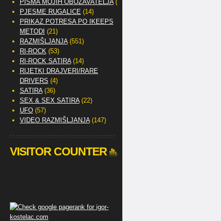
PISMA MOJIH OBOŽAVATELJA
(2)
PJESME RUGALICE
(14)
PRIKAZ POTRESA PO IKEEPS
METODI
(21)
RAZMIŠLJANJA
(551)
RI-ROCK
(53)
RI-ROCK SATIRA
(14)
RIJETKI DRAJVERI/RARE
DRIVERS
(4)
SATIRA
(36)
SEX & SEX SATIRA
(22)
UFO
(57)
VIDEO RAZMIŠLJANJA
(147)
VISITOR COUNTER