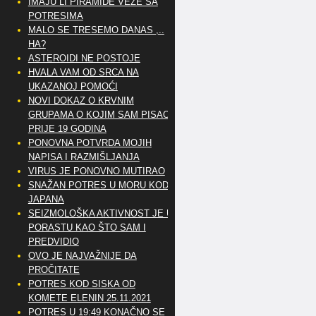
IMAJU LI PIRAMIDE VEZE SA
POTRESIMA
MALO SE TRESEMO DANAS ,..
HA?
ASTEROIDI NE POSTOJE
HVALA VAM OD SRCA NA
UKAZANOJ POMOĆI
NOVI DOKAZ O KRVNIM
GRUPAMA O KOJIM SAM PISAO
PRIJE 19 GODINA
PONOVNA POTVRDA MOJIH
NAPISA I RAZMIŠLJANJA
VIRUS JE PONOVNO MUTIRAO
SNAŽAN POTRES U MORU KOD
JAPANA
SEIZMOLOŠKA AKTIVNOST JE U
PORASTU KAO ŠTO SAM I
PREDVIDIO
OVO JE NAJVAŽNIJE DA
PROČITATE
POTRES KOD SISKA OD
KOMETE ELENIN 25.11.2021
POTRES U 19:49 KONAČNO SE