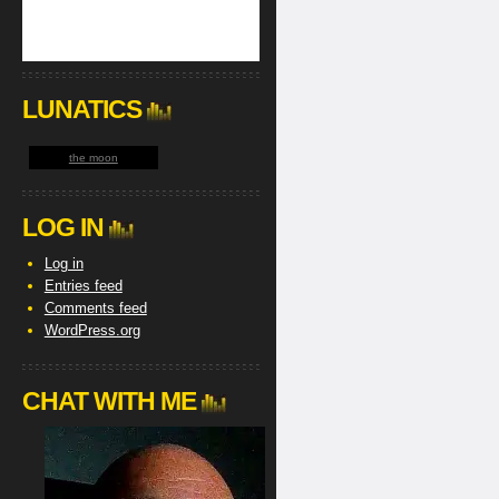
LUNATICS
the moon
LOG IN
Log in
Entries feed
Comments feed
WordPress.org
CHAT WITH ME