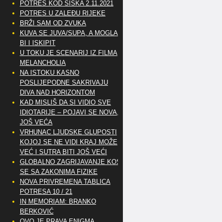
POTRES KOD SISKA 2.11.2021
POTRES U ZALEĐU RIJEKE
BRŽI SAM OD ZVUKA
KUVA SE JUVA/SUPA, A MOGLA
BI I ISKIPIT
U TOKU JE SCENARIJ IZ FILMA
MELANCHOLIA
NA ISTOKU KASNO
POSLIJEPODNE SAKRIVAJU
DIVA NAD HORIZONTOM
KAD MISLIŠ DA SI VIDIO SVE
IDIOTARIJE – POJAVI SE NOVA,..
JOŠ VEĆA
VRHUNAC LJUDSKE GLUPOSTI
KOJOJ SE NE VIDI KRAJ MOŽE
VEĆ I SUTRA BITI JOŠ VEĆI
GLOBALNO ZAGRIJAVANJE KOSI
SE SA ZAKONIMA FIZIKE
NOVA PRIVREMENA TABLICA
POTRESA 10 / 21
IN MEMORIAM: BRANKO
BERKOVIĆ
OVO JE PRAVA ENIGMA