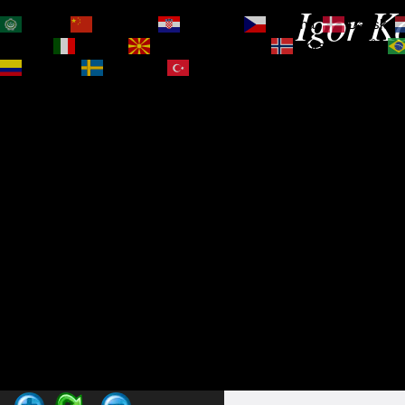
Igor Ko
العربية
简体中文
Hrvatski
Čeština‎
Dansk
Magyar
Italiano
Македонски јазик
Norsk bokmål
Español
Svenska
Türkçe