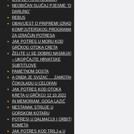
NEOBIČAN SLUČAJ PJESME “OH
DARLING”
REBUS
OBAVIJEST O PRIPREMI IZRADE
KOMPJUTERSKOG PROGRAMA
ZA IZRAČUN POTRESA
JAK POTRES U MORU KOD
GRČKOG OTOKA CRETA
ŽELITE LI SE DOBRO NASMIJATI
– UKOPČAJTE HRVATSKE
SUBTITLOVE
PAMETNOM DOSTA
A ONDA JE SVIZAC,… ZAMOTAO
ČOKOLADU U CELOFAN
JAK POTRES KOD OTOKA
KRETA U GRČKOJ 12.10.2021
IN MEMORIAM: GOGA LAZIĆ
NESTANAK STRUJE U
GORSKOM KOTARU
POTRESI U DALMACIJI I ORBITE
KOMETA
JAK POTRES KOD TRILJ-a U