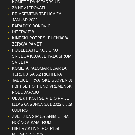
KOMETE PANSTARRS U5
ZA NEVJEROVATI
PRIVREMENA TABLICA ZA
JANUAR 2022
PARADOX ĐOKOVIĆ
INTERVIEW
KINESKI POTRES, PUCNJAVA I
ZDRAVA PAMET
POGLEDAJTE KOLIČINU
SNIJEGA KOJA JE PALA ŠIROM
SVIJETA
KOMETA PALOMAR UDARILA
TURSKU SA 5.2 RICHTERA
TABLICE HRVATSKE SLOVENIJE
I BIH SE POTPUNO VREMENSKI
PODUDARAJU
OBJEKT KOJI SE VIDIO PRIJE
IZLASKA SUNCA 3.01.2022 u 7:25
UJUTRO
ZVIJEZDA SIRIUS SNIMLJENA
NOĆNOM KAMEROM
HIPER AKTIVNI POTRESI –
MJESEC NA 21%