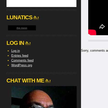
LUNATICS
the moon
LOG IN
Sorry, comments are
Log in
Entries feed
Comments feed
WordPress.org
CHAT WITH ME