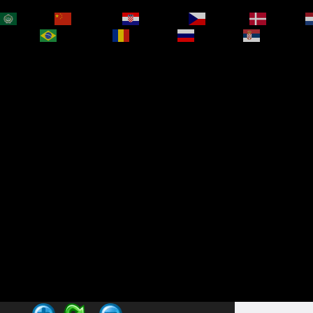
العربية
简体中文
Hrvatski
Čeština‎
Dansk
bokmål
Português
Română
Русский
Српски је