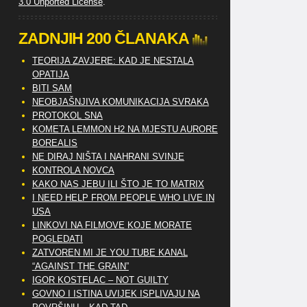
3.0 Unported License
.
ZADNJIH 200 ČLANAKA
TEORIJA ZAVJERE: KAD JE NESTALA
OPATIJA
BITI SAM
NEOBJAŠNJIVA KOMUNIKACIJA SVRAKA
PROTOKOL SNA
KOMETA LEMMON H2 NA MJESTU AURORE
BOREALIS
NE DIRAJ NIŠTA I NAHRANI SVINJE
KONTROLA NOVCA
KAKO NAS JEBU ILI ŠTO JE TO MATRIX
I NEED HELP FROM PEOPLE WHO LIVE IN
USA
LINKOVI NA FILMOVE KOJE MORATE
POGLEDATI
ZATVOREN MI JE YOU TUBE KANAL
“AGAINST THE GRAIN”
IGOR KOSTELAC – NOT GUILTY
GOVNO I ISTINA UVIJEK ISPLIVAJU NA