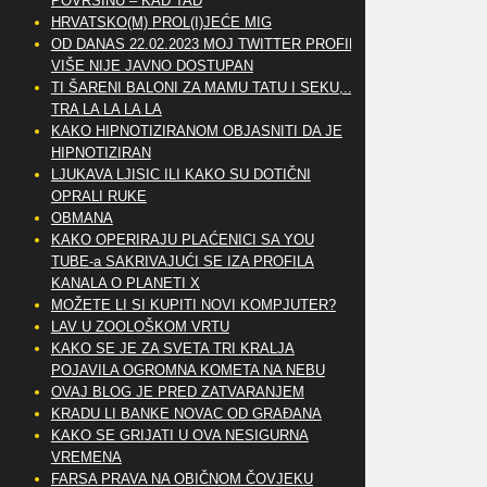
POVRŠINU – KAD TAD
HRVATSKO(M) PROL(I)JEĆE MIG
OD DANAS 22.02.2023 MOJ TWITTER PROFIL
VIŠE NIJE JAVNO DOSTUPAN
TI ŠARENI BALONI ZA MAMU TATU I SEKU,..
TRA LA LA LA LA
KAKO HIPNOTIZIRANOM OBJASNITI DA JE
HIPNOTIZIRAN
LJUKAVA LJISIC ILI KAKO SU DOTIČNI
OPRALI RUKE
OBMANA
KAKO OPERIRAJU PLAĆENICI SA YOU
TUBE-a SAKRIVAJUĆI SE IZA PROFILA
KANALA O PLANETI X
MOŽETE LI SI KUPITI NOVI KOMPJUTER?
LAV U ZOOLOŠKOM VRTU
KAKO SE JE ZA SVETA TRI KRALJA
POJAVILA OGROMNA KOMETA NA NEBU
OVAJ BLOG JE PRED ZATVARANJEM
KRADU LI BANKE NOVAC OD GRAĐANA
KAKO SE GRIJATI U OVA NESIGURNA
VREMENA
FARSA PRAVA NA OBIČNOM ČOVJEKU