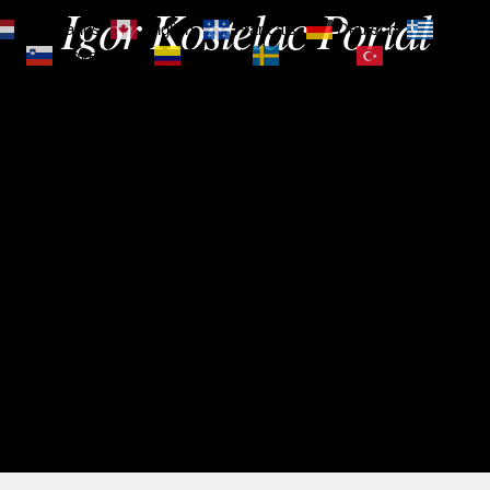
Igor Kostelac Portal
Nederlands
English
Français
Deutsch
Ελληνι
зик
Slovenščina
Español
Svenska
Türkçe