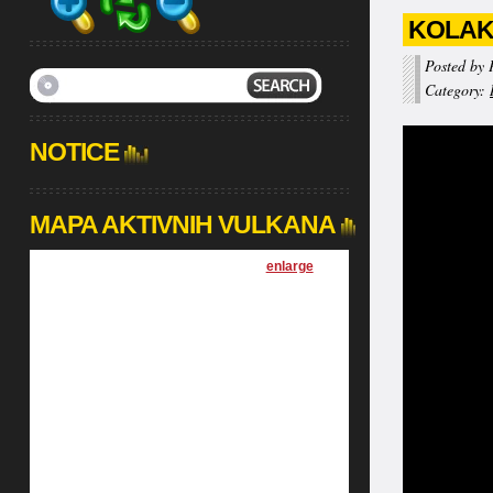
KOLAKU
Posted by 
Category:
NOTICE
MAPA AKTIVNIH VULKANA
[
enlarge
]