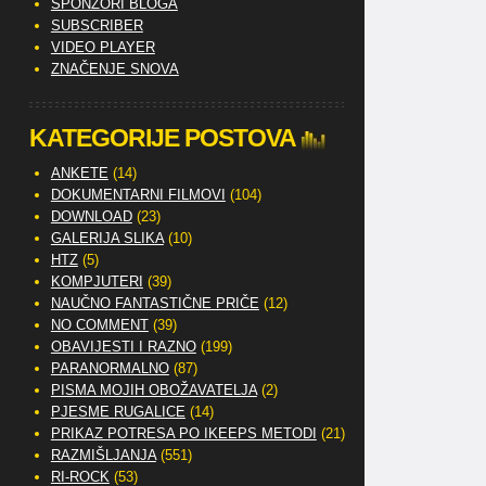
SPONZORI BLOGA
SUBSCRIBER
VIDEO PLAYER
ZNAČENJE SNOVA
KATEGORIJE POSTOVA
ANKETE
(14)
DOKUMENTARNI FILMOVI
(104)
DOWNLOAD
(23)
GALERIJA SLIKA
(10)
HTZ
(5)
KOMPJUTERI
(39)
NAUČNO FANTASTIČNE PRIČE
(12)
NO COMMENT
(39)
OBAVIJESTI I RAZNO
(199)
PARANORMALNO
(87)
PISMA MOJIH OBOŽAVATELJA
(2)
PJESME RUGALICE
(14)
PRIKAZ POTRESA PO IKEEPS METODI
(21)
RAZMIŠLJANJA
(551)
RI-ROCK
(53)