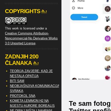
COPYRIGHTS
This work is licensed under a
Creative Commons Attribution-
Noncommercial-No Derivative Works
3.0 Unported License
.
ZADNJIH 200
ČLANAKA
TEORIJA ZAVJERE: KAD JE
NESTALA OPATIJA
BITI SAM
NEOBJAŠNJIVA KOMUNIKACIJA
SVRAKA
PROTOKOL SNA
KOMETA LEMMON H2 NA
Te sam fotog
MJESTU AURORE BOREALIS
Twitter profi
NE DIRAJ NIŠTA I NAHRANI