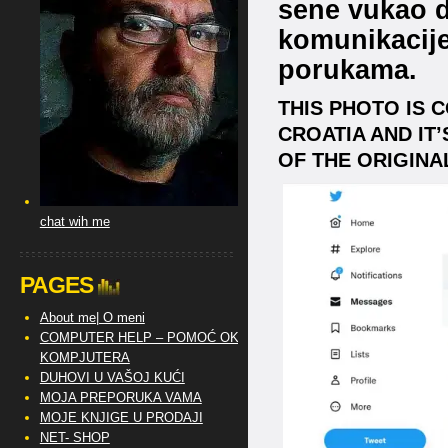
sene vukao 
komunikacije
porukama.
THIS PHOTO IS 
CROATIA AND IT
OF THE ORIGINA
chat wih me
PAGES
About me| O meni
COMPUTER HELP – POMOĆ OKO
KOMPJUTERA
DUHOVI U VAŠOJ KUĆI
MOJA PREPORUKA VAMA
MOJE KNJIGE U PRODAJI
NET- SHOP