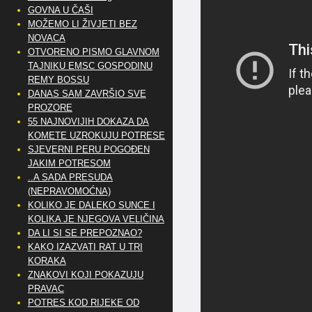
GOVNA U ČAŠI
MOŽEMO LI ŽIVJETI BEZ
NOVACA
OTVORENO PISMO GLAVNOM
TAJNIKU EMSC GOSPODINU
REMY BOSSU
DANAS SAM ZAVRŠIO SVE
PROZORE
55 NAJNOVIJIH DOKAZA DA
KOMETE UZROKUJU POTRESE
SJEVERNI PERU POGOĐEN
JAKIM POTRESOM
..A SADA PRESUDA
(NEPRAVOMOĆNA)
KOLIKO JE DALEKO SUNCE I
KOLIKA JE NJEGOVA VELIČINA
DA LI SI SE PREPOZNAO?
KAKO IZAZVATI RAT U TRI
KORAKA
ZNAKOVI KOJI POKAZUJU
PRAVAC
POTRES KOD RIJEKE OD