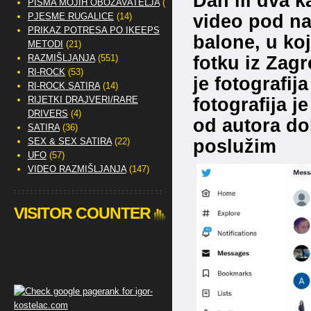
Dan ili dva 
PISMA MOJIH OBOŽAVATELJA
(2)
video pod na
PJESME RUGALICE
(14)
PRIKAZ POTRESA PO IKEEPS
balone, u ko
METODI
(21)
fotku iz Zagr
RAZMIŠLJANJA
(551)
RI-ROCK
(53)
je fotografij
RI-ROCK SATIRA
(14)
fotografija j
RIJETKI DRAJVERI/RARE
DRIVERS
(4)
od autora do
SATIRA
(36)
poslužim
SEX & SEX SATIRA
(22)
UFO
(57)
VIDEO RAZMIŠLJANJA
(147)
VISITOR COUNTER