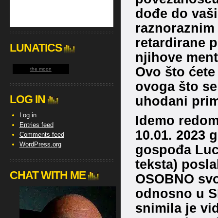
dođe do vaših
raznoraznim 
retardirane p
LUNATICS
njihove mento
Ovo što ćete 
the moon
ovoga što se
LOG IN
uhodani prim
Log in
Idemo redom
Entries feed
10.01. 2023 
Comments feed
WordPress.org
gospođa Luci
teksta) poslal
CHAT WITH ME
OSOBNO svoj
odnosno u SE
snimila je vid