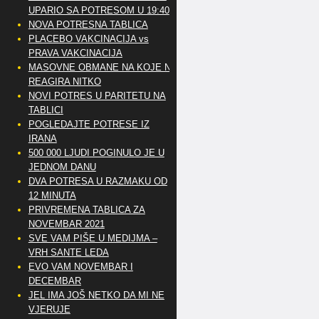
UPARIO SA POTRESOM U 19:40
NOVA POTRESNA TABLICA
PLACEBO VAKCINACIJA vs
PRAVA VAKCINACIJA
MASOVNE OBMANE NA KOJE NE
REAGIRA NITKO
NOVI POTRES U PARITETU NA
TABLICI
POGLEDAJTE POTRESE IZ
IRANA
500 000 LJUDI POGINULO JE U
JEDNOM DANU
DVA POTRESA U RAZMAKU OD
12 MINUTA
PRIVREMENA TABLICA ZA
NOVEMBAR 2021
SVE VAM PIŠE U MEDIJMA –
VRH SANTE LEDA
EVO VAM NOVEMBAR I
DECEMBAR
JEL IMA JOŠ NETKO DA MI NE
VJERUJE