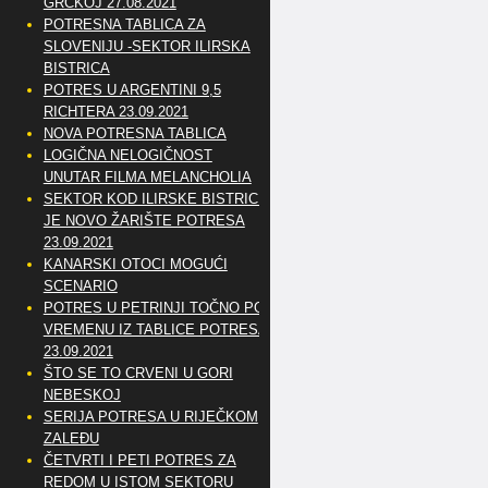
GRČKOJ 27.08.2021
POTRESNA TABLICA ZA
SLOVENIJU -SEKTOR ILIRSKA
BISTRICA
POTRES U ARGENTINI 9,5
RICHTERA 23.09.2021
NOVA POTRESNA TABLICA
LOGIČNA NELOGIČNOST
UNUTAR FILMA MELANCHOLIA
SEKTOR KOD ILIRSKE BISTRICE
JE NOVO ŽARIŠTE POTRESA
23.09.2021
KANARSKI OTOCI MOGUĆI
SCENARIO
POTRES U PETRINJI TOČNO PO
VREMENU IZ TABLICE POTRESA
23.09.2021
ŠTO SE TO CRVENI U GORI
NEBESKOJ
SERIJA POTRESA U RIJEČKOM
ZALEĐU
ČETVRTI I PETI POTRES ZA
REDOM U ISTOM SEKTORU