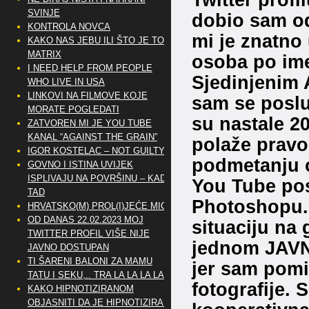
SVINJE
dobio sam o
KONTROLA NOVCA
mi je znatno 
KAKO NAS JEBU ILI ŠTO JE TO
MATRIX
osoba po ime
I NEED HELP FROM PEOPLE
Sjedinjenim 
WHO LIVE IN USA
LINKOVI NA FILMOVE KOJE
sam se poslu
MORATE POGLEDATI
su nastale 20
ZATVOREN MI JE YOU TUBE
KANAL “AGAINST THE GRAIN”
polaže pravo.
IGOR KOSTELAC – NOT GUILTY
podmetanju od
GOVNO I ISTINA UVIJEK
ISPLIVAJU NA POVRŠINU – KAD
You Tube pos
TAD
Photoshopu. 
HRVATSKO(M) PROL(I)JEĆE MIG
OD DANAS 22.02.2023 MOJ
situaciju na
TWITTER PROFIL VIŠE NIJE
jednom JAVN
JAVNO DOSTUPAN
TI ŠARENI BALONI ZA MAMU
jer sam pomi
TATU I SEKU,.. TRA LA LA LA LA
fotografije. 
KAKO HIPNOTIZIRANOM
OBJASNITI DA JE HIPNOTIZIRAN