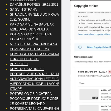
DANAŠNJI POTRESI 29.12.2021
SA SVIH STRANA
SITUACIJA NA NEBU DO KRAJA
2021 GODINE
KAKO SAM SE NA BADNJAK
IZBLJUVAO OD SMIJEHA
POTRES OD 2.4 RICHTERA
KOGA SU PREŠUTLI
MEGA POTRESNA TABLICA SA
POVEZANIM POTRESIMA
KOMETA ATLAS Q3 AKTIVNA NA
LOKALNOJ ORBITI
BEZ RIJEČI
KOMETA CATALINA C3
PROTRESLA JE GRČKU I ITALIJU
ANTIGRAVITACIJONA LETJELICA
VJEROJATNO KUĆNE ILI VOJNE
IZRADE
POTRES OD 7.3 RICHTERA
POGODIO JE PODRUČJE GDJE
JE KOMETA LEONARD
POTRESNA TABLICA UPARENIH