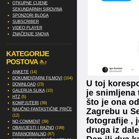
OTKUPNE CIJENE
SEKUNDARNIH SIROVINA
SPONZORI BLOGA
SUBSCRIBER
VIDEO PLAYER
ZNAČENJE SNOVA
KATEGORIJE
POSTOVA
ANKETE
(14)
DOKUMENTARNI FILMOVI
(104)
U toj koresp
DOWNLOAD
(23)
je snimljena 
GALERIJA SLIKA
(10)
HTZ
(5)
što je ona o
KOMPJUTERI
(39)
Zagrebu u S
NAUČNO FANTASTIČNE PRIČE
(12)
fotografije 
NO COMMENT
(39)
druga iz dale
OBAVIJESTI I RAZNO
(199)
PARANORMALNO
(87)