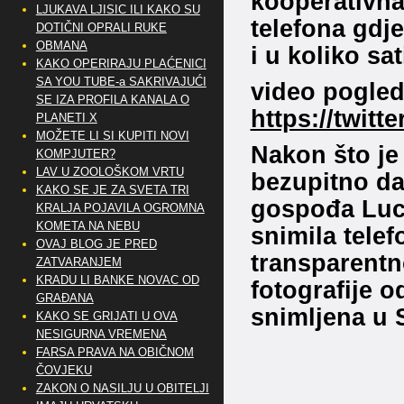
kooperativna
LJUKAVA LJISIC ILI KAKO SU
telefona gdje
DOTIČNI OPRALI RUKE
OBMANA
i u koliko sat
KAKO OPERIRAJU PLAĆENICI
SA YOU TUBE-a SAKRIVAJUĆI
video pogle
SE IZA PROFILA KANALA O
https://twit
PLANETI X
MOŽETE LI SI KUPITI NOVI
Nakon što je
KOMPJUTER?
LAV U ZOOLOŠKOM VRTU
bezupitno da
KAKO SE JE ZA SVETA TRI
gospođa Luci
KRALJA POJAVILA OGROMNA
KOMETA NA NEBU
snimila tele
OVAJ BLOG JE PRED
transparentn
ZATVARANJEM
KRADU LI BANKE NOVAC OD
fotografije o
GRAĐANA
snimljena u 
KAKO SE GRIJATI U OVA
NESIGURNA VREMENA
FARSA PRAVA NA OBIČNOM
ČOVJEKU
ZAKON O NASILJU U OBITELJI