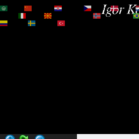
Igor Ko
العربية
简体中文
Hrvatski
Čeština‎
Dansk
Magyar
Italiano
Македонски јазик
Norsk bokmål
Español
Svenska
Türkçe