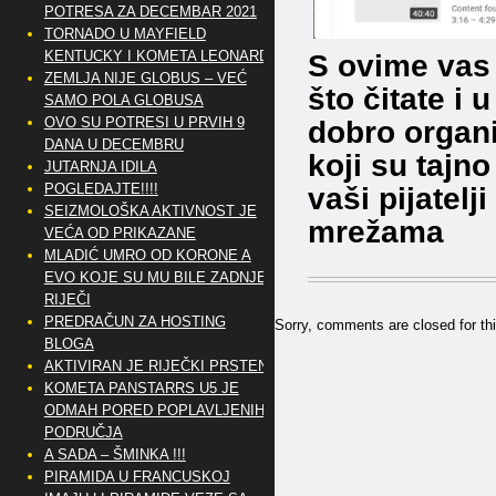
POTRESA ZA DECEMBAR 2021
TORNADO U MAYFIELD
KENTUCKY I KOMETA LEONARD
S ovime vas 
ZEMLJA NIJE GLOBUS – VEĆ
što čitate i 
SAMO POLA GLOBUSA
OVO SU POTRESI U PRVIH 9
dobro organiz
DANA U DECEMBRU
koji su tajn
JUTARNJA IDILA
POGLEDAJTE!!!!
vaši pijatelji
SEIZMOLOŠKA AKTIVNOST JE
mrežama
VEĆA OD PRIKAZANE
MLADIĆ UMRO OD KORONE A
EVO KOJE SU MU BILE ZADNJE
RIJEČI
PREDRAČUN ZA HOSTING
Sorry, comments are closed for thi
BLOGA
AKTIVIRAN JE RIJEČKI PRSTEN
KOMETA PANSTARRS U5 JE
ODMAH PORED POPLAVLJENIH
PODRUČJA
A SADA – ŠMINKA !!!
PIRAMIDA U FRANCUSKOJ