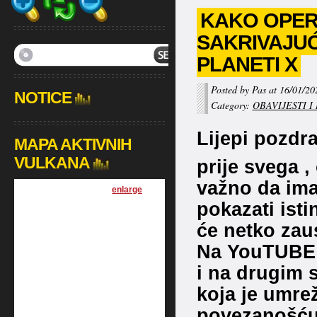
KAKO OPERI
SAKRIVAJUĆ
PLANETI X
Posted by Pas at 16/01/20
NOTICE
Category:
OBAVIJESTI I
Lijepi pozdra
MAPA AKTIVNIH
VULKANA
prije svega ,
važno da im
[
enlarge
]
pokazati ist
će netko zaus
Na YouTUBE k
i na drugim 
koja je umr
povezanošću 