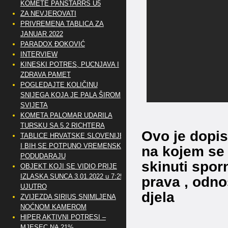
KOMETE PANSTARRS U5
ZA NEVJEROVATI
PRIVREMENA TABLICA ZA
JANUAR 2022
PARADOX ĐOKOVIĆ
INTERVIEW
KINESKI POTRES, PUCNJAVA I
ZDRAVA PAMET
POGLEDAJTE KOLIČINU
SNIJEGA KOJA JE PALA ŠIROM
SVIJETA
KOMETA PALOMAR UDARILA
TURSKU SA 5.2 RICHTERA
Ovo je dopi
TABLICE HRVATSKE SLOVENIJE
I BIH SE POTPUNO VREMENSKI
na kojem se 
PODUDARAJU
skinuti spor
OBJEKT KOJI SE VIDIO PRIJE
IZLASKA SUNCA 3.01.2022 u 7:25
prava , odn
UJUTRO
djela
ZVIJEZDA SIRIUS SNIMLJENA
NOĆNOM KAMEROM
HIPER AKTIVNI POTRESI –
MJESEC NA 21%