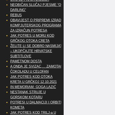
NEOBIČAN SLUČAJ PJESME “OH
DARLING”
REBUS
OBAVIJEST O PRIPREMI IZRADE
KOMPJUTERSKOG PROGRAMA
ZA IZRAČUN POTRESA
JAK POTRES U MORU KOD
GRČKOG OTOKA CRETA
ŽELITE LI SE DOBRO NASMIJATI
– UKOPČAJTE HRVATSKE
SUBTITLOVE
PAMETNOM DOSTA
A ONDA JE SVIZAC,… ZAMOTAO
ČOKOLADU U CELOFAN
JAK POTRES KOD OTOKA
KRETA U GRČKOJ 12.10.2021
IN MEMORIAM: GOGA LAZIĆ
NESTANAK STRUJE U
GORSKOM KOTARU
POTRESI U DALMACIJI I ORBITE
KOMETA
JAK POTRES KOD TRILJ-a U