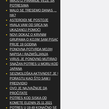
IMAJU LI PIRAMIDE VEZE SA
POTRESIMA
MALO SE TRESEMO DANAS ,..
HA?
ASTEROIDI NE POSTOJE
HVALA VAM OD SRCA NA
UKAZANOJ POMOĆI
NOVI DOKAZ O KRVNIM
GRUPAMA O KOJIM SAM PISAO
PRIJE 19 GODINA
PONOVNA POTVRDA MOJIH
NAPISA I RAZMIŠLJANJA
VIRUS JE PONOVNO MUTIRAO
SNAŽAN POTRES U MORU KOD
JAPANA
SEIZMOLOŠKA AKTIVNOST JE U
PORASTU KAO ŠTO SAM I
PREDVIDIO
OVO JE NAJVAŽNIJE DA
PROČITATE
POTRES KOD SISKA OD
KOMETE ELENIN 25.11.2021
POTRES U 19:49 KONAČNO SE