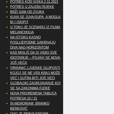
POTRES KOD SISKA 2.11.2021
POTRES U ZALEĐU RIJEKE
BRŽI SAM OD ZVUKA
KUVA SE JUVA/SUPA, A MOGLA
BI I ISKIPIT
U TOKU JE SCENARIJ IZ FILMA
MELANCHOLIA
NA ISTOKU KASNO
POSLIJEPODNE SAKRIVAJU
DIVA NAD HORIZONTOM
KAD MISLIŠ DA SI VIDIO SVE
IDIOTARIJE – POJAVI SE NOVA,..
JOŠ VEĆA
VRHUNAC LJUDSKE GLUPOSTI
KOJOJ SE NE VIDI KRAJ MOŽE
VEĆ I SUTRA BITI JOŠ VEĆI
GLOBALNO ZAGRIJAVANJE KOSI
SE SA ZAKONIMA FIZIKE
NOVA PRIVREMENA TABLICA
POTRESA 10 / 21
IN MEMORIAM: BRANKO
BERKOVIĆ
OVO JE PRAVA ENIGMA