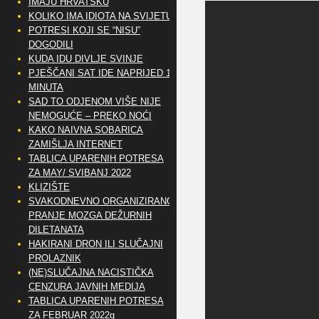
IMAJU HRVATSKU
KOLIKO IMA IDIOTA NA SVIJETU?
POTRESI KOJI SE “NISU”
DOGODILI
KUDA IDU DIVLJE SVINJE
PJEŠČANI SAT IDE NAPRIJED 10
MINUTA
SAD TO ODJENOM VIŠE NIJE
NEMOGUĆE – PREKO NOĆI
KAKO NAIVNA SOBARICA
ZAMIŠLJA INTERNET
TABLICA UPARENIH POTRESA
ZA MAY/ SVIBANJ 2022
KLIZIŠTE
SVAKODNEVNO ORGANIZIRANO
PRANJE MOZGA DEŽURNIH
DILETANATA
HAKIRANI DRON ILI SLUČAJNI
PROLAZNIK
(NE)SLUČAJNA NACISTIČKA
CENZURA JAVNIH MEDIJA
TABLICA UPARENIH POTRESA
ZA FEBRUAR 2022g