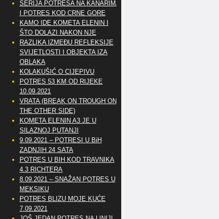
SERIJA POTRESA NA KANARIMA
I POTRES KOD CRNE GORE
KAMO IDE KOMETA ELENIN I
ŠTO DOLAZI NAKON NJE
RAZLIKA IZMEĐU REFLEKSIJE
SVIJETLOSTI I OBJEKTA IZA
OBLAKA
KOLAKUŠIĆ O CIJEPIVU
POTRES 53 KM OD RIJEKE
10.09.2021
VRATA (BREAK ON TROUGH ON
THE OTHER SIDE)
KOMETA ELENIN A3 JE U
SILAZNOJ PUTANJI
9.09.2021 – POTRESI U BiH
ZADNJIH 24 SATA
POTRES U BIH KOD TRAVNIKA
4.3 RICHTERA
8.09.2021 – SNAŽAN POTRES U
MEKSIKU
POTRES BLIZU MOJE KUĆE
7.09.2021
JOŠ JEDAN POTRES NA LINIJI