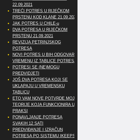
22.09.2021
TREĆI POTRES U RIJEČKOM
PRSTENU KOD KLANE 21.09.2021
JAK POTRES U CHILE-u
DVA POTRESA U RIJEČKOM
PRSTENU 21.09.2021
REVIZIJA PETRINJSKOG
POTRESA
NOVI POTRES U BIH ODGOVARA
VREMENU IZ TABLICE POTRESA
POTRESI SE (NE)MOGU
PREDVIDJETI
JOŠ DVA POTRESA KOJI SE
UKLAPAJU U VREMENSKU
TABLICU
ETO VAM NOVE POTVRDE MOJE
TEORIJE KOJA FUNKCIONIRA U
PRAKSI
PONAVLJANJE POTRESA
SVAKIH 12 SATI
PREDVIĐANJE I IZRAČUN
POTRESA PO SISTEMU IKEEPS