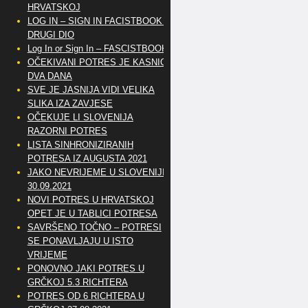
HRVATSKOJ
LOG IN – SIGN IN FACISTBOOK –
DRUGI DIO
Log In or Sign In – FASCISTBOOK
OČEKIVANI POTRES JE KASNIO
DVA DANA
SVE JE JASNIJA VIDI VELIKA
SLIKA IZA ZAVJESE
OČEKUJE LI SLOVENIJA
RAZORNI POTRES
LISTA SINHRONIZIRANIH
POTRESA IZ AUGUSTA 2021
JAKO NEVRIJEME U SLOVENIJI
30.09.2021
NOVI POTRES U HRVATSKOJ
OPET JE U TABLICI POTRESA
SAVRŠENO TOČNO – POTRESI
SE PONAVLJAJU U ISTO
VRIJEME
PONOVNO JAKI POTRES U
GRČKOJ 5.3 RICHTERA
POTRES OD 6 RICHTERA U