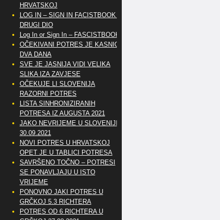
HRVATSKOJ
LOG IN – SIGN IN FACISTBOOK –
DRUGI DIO
Log In or Sign In – FASCISTBOOK
OČEKIVANI POTRES JE KASNIO
DVA DANA
SVE JE JASNIJA VIDI VELIKA
SLIKA IZA ZAVJESE
OČEKUJE LI SLOVENIJA
RAZORNI POTRES
LISTA SINHRONIZIRANIH
POTRESA IZ AUGUSTA 2021
JAKO NEVRIJEME U SLOVENIJI
30.09.2021
NOVI POTRES U HRVATSKOJ
OPET JE U TABLICI POTRESA
SAVRŠENO TOČNO – POTRESI
SE PONAVLJAJU U ISTO
VRIJEME
PONOVNO JAKI POTRES U
GRČKOJ 5.3 RICHTERA
POTRES OD 6 RICHTERA U