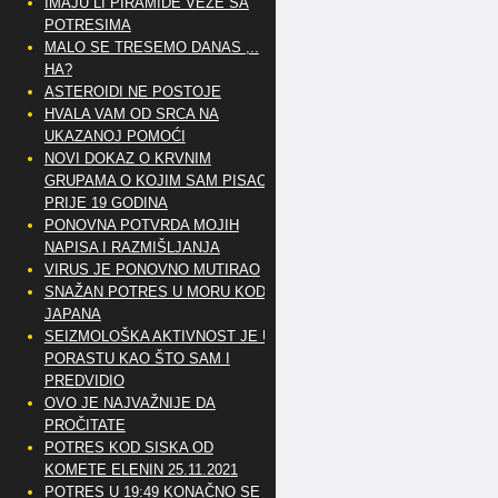
IMAJU LI PIRAMIDE VEZE SA
POTRESIMA
MALO SE TRESEMO DANAS ,..
HA?
ASTEROIDI NE POSTOJE
HVALA VAM OD SRCA NA
UKAZANOJ POMOĆI
NOVI DOKAZ O KRVNIM
GRUPAMA O KOJIM SAM PISAO
PRIJE 19 GODINA
PONOVNA POTVRDA MOJIH
NAPISA I RAZMIŠLJANJA
VIRUS JE PONOVNO MUTIRAO
SNAŽAN POTRES U MORU KOD
JAPANA
SEIZMOLOŠKA AKTIVNOST JE U
PORASTU KAO ŠTO SAM I
PREDVIDIO
OVO JE NAJVAŽNIJE DA
PROČITATE
POTRES KOD SISKA OD
KOMETE ELENIN 25.11.2021
POTRES U 19:49 KONAČNO SE