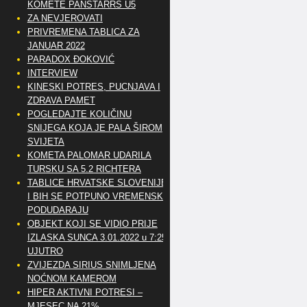
KOMETE PANSTARRS U5
ZA NEVJEROVATI
PRIVREMENA TABLICA ZA
JANUAR 2022
PARADOX ĐOKOVIĆ
INTERVIEW
KINESKI POTRES, PUCNJAVA I
ZDRAVA PAMET
POGLEDAJTE KOLIČINU
SNIJEGA KOJA JE PALA ŠIROM
SVIJETA
KOMETA PALOMAR UDARILA
TURSKU SA 5.2 RICHTERA
TABLICE HRVATSKE SLOVENIJE
I BIH SE POTPUNO VREMENSKI
PODUDARAJU
OBJEKT KOJI SE VIDIO PRIJE
IZLASKA SUNCA 3.01.2022 u 7:25
UJUTRO
ZVIJEZDA SIRIUS SNIMLJENA
NOĆNOM KAMEROM
HIPER AKTIVNI POTRESI –
MJESEC NA 21%