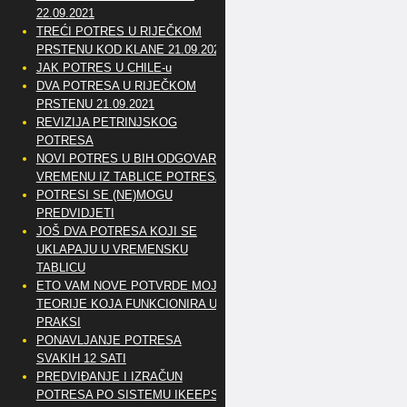
22.09.2021
TREĆI POTRES U RIJEČKOM
PRSTENU KOD KLANE 21.09.2021
JAK POTRES U CHILE-u
DVA POTRESA U RIJEČKOM
PRSTENU 21.09.2021
REVIZIJA PETRINJSKOG
POTRESA
NOVI POTRES U BIH ODGOVARA
VREMENU IZ TABLICE POTRESA
POTRESI SE (NE)MOGU
PREDVIDJETI
JOŠ DVA POTRESA KOJI SE
UKLAPAJU U VREMENSKU
TABLICU
ETO VAM NOVE POTVRDE MOJE
TEORIJE KOJA FUNKCIONIRA U
PRAKSI
PONAVLJANJE POTRESA
SVAKIH 12 SATI
PREDVIĐANJE I IZRAČUN
POTRESA PO SISTEMU IKEEPS