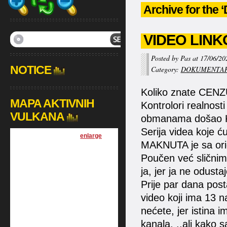
Archive for th
VIDEO LIN
Posted by Pas at 17/06/20
NOTICE
Category:
DOKUMENTAR
Koliko znate CENZU
MAPA AKTIVNIH
Kontrolori realnosti
VULKANA
obmanama došao 
Serija videa koje ću
[
enlarge
]
MAKNUTA je sa ori
Poučen već sličnim
ja, jer ja ne odust
Prije par dana post
video koji ima 13 n
nećete, jer istina 
kanala, ..ali kako 