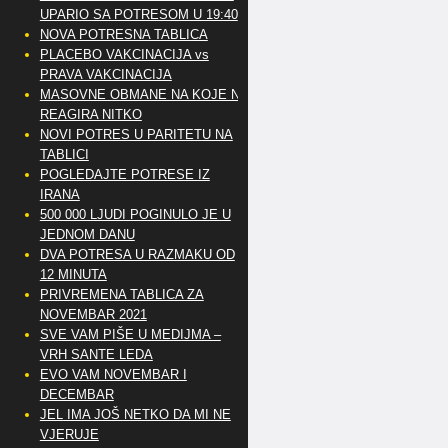
UPARIO SA POTRESOM U 19:40
NOVA POTRESNA TABLICA
PLACEBO VAKCINACIJA vs
PRAVA VAKCINACIJA
MASOVNE OBMANE NA KOJE NE
REAGIRA NITKO
NOVI POTRES U PARITETU NA
TABLICI
POGLEDAJTE POTRESE IZ
IRANA
500 000 LJUDI POGINULO JE U
JEDNOM DANU
DVA POTRESA U RAZMAKU OD
12 MINUTA
PRIVREMENA TABLICA ZA
NOVEMBAR 2021
SVE VAM PIŠE U MEDIJMA –
VRH SANTE LEDA
EVO VAM NOVEMBAR I
DECEMBAR
JEL IMA JOŠ NETKO DA MI NE
VJERUJE