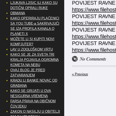
POVIJEST RAVNE 
LJUKAVA LJISIC ILI KAKO SU
DOTIČNI OPRALI RUKE
https://www.fileho
OBMANA
POVIJEST RAVNE
KAKO OPERIRAJU PLAĆENICI
https://www.fileho
SA YOU TUBE-a SAKRIVAJUĆI
SE IZA PROFILA KANALA O
POVIJEST RAVNE 
PLANETI X
https://www.fileho
MOŽETE LI SI KUPITI NOVI
POVIJEST RAVNE 
KOMPJUTER?
https://www.fileho
LAV U ZOOLOŠKOM VRTU
KAKO SE JE ZA SVETA TRI
No Comments
KRALJA POJAVILA OGROMNA
KOMETA NA NEBU
OVAJ BLOG JE PRED
« Previous
ZATVARANJEM
KRADU LI BANKE NOVAC OD
GRAĐANA
KAKO SE GRIJATI U OVA
NESIGURNA VREMENA
FARSA PRAVA NA OBIČNOM
ČOVJEKU
ZAKON O NASILJU U OBITELJI