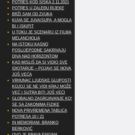
POTRES KOD SISKA 2.11.2021
POTRES U ZALEĐU RIJEKE
BRŽI SAM OD ZVUKA
KUVA SE JUVA/SUPA, A MOGLA
BI I ISKIPIT
U TOKU JE SCENARIJ IZ FILMA
MELANCHOLIA
NA ISTOKU KASNO
POSLIJEPODNE SAKRIVAJU
DIVA NAD HORIZONTOM
KAD MISLIŠ DA SI VIDIO SVE
IDIOTARIJE – POJAVI SE NOVA,..
JOŠ VEĆA
VRHUNAC LJUDSKE GLUPOSTI
KOJOJ SE NE VIDI KRAJ MOŽE
VEĆ I SUTRA BITI JOŠ VEĆI
GLOBALNO ZAGRIJAVANJE KOSI
SE SA ZAKONIMA FIZIKE
NOVA PRIVREMENA TABLICA
POTRESA 10 / 21
IN MEMORIAM: BRANKO
BERKOVIĆ
OVO JE PRAVA ENIGMA