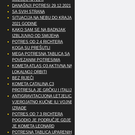
DANAŠNJI POTRESI 29.12.2021
SA SVIH STRANA
SITUACIJA NA NEBU DO KRAJA
2021 GODINE
KAKO SAM SE NA BADNJAK
IZBLJUVAO OD SMIJEHA
POTRES OD 2.4 RICHTERA
KOGA SU PREŠUTLI
MEGA POTRESNA TABLICA SA
POVEZANIM POTRESIMA
KOMETA ATLAS Q3 AKTIVNA NA
LOKALNOJ ORBITI
BEZ RIJEČI
KOMETA CATALINA C3
PROTRESLA JE GRČKU I ITALIJU
ANTIGRAVITACIJONA LETJELICA
VJEROJATNO KUĆNE ILI VOJNE
IZRADE
POTRES OD 7.3 RICHTERA
POGODIO JE PODRUČJE GDJE
JE KOMETA LEONARD
POTRESNA TABLICA UPARENIH