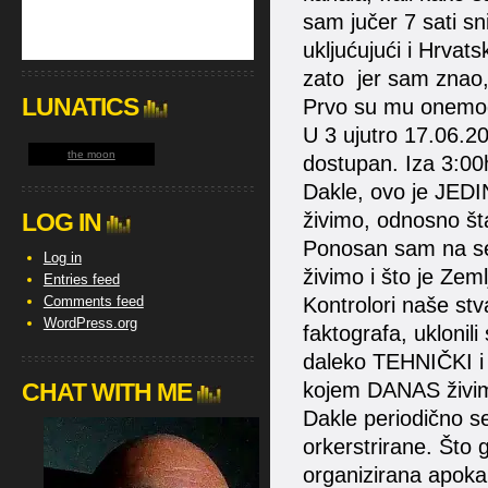
sam jučer 7 sati sn
ukljućujući i Hrvats
zato jer sam znao, 
LUNATICS
Prvo su mu onemog
U 3 ujutro 17.06.20
the moon
dostupan. Iza 3:00
Dakle, ovo je JEDIN
LOG IN
živimo, odnosno št
Ponosan sam na seb
Log in
živimo i što je Ze
Entries feed
Comments feed
Kontrolori naše stva
WordPress.org
faktografa, uklonili
daleko TEHNIČKI 
CHAT WITH ME
kojem DANAS živi
Dakle periodično 
orkerstrirane. Što 
organizirana apok