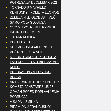
POTRESA ZA DECEMBAR 2021
TORNADO U MAYFIELD
KENTUCKY I KOMETA LEONARD
ZEMLJA NIJE GLOBUS – VEĆ
SAMO POLA GLOBUSA
OVO SU POTRESI U PRVIH 9
DANA U DECEMBRU
JUTARNJA IDILA
POGLEDAJTE!!!!
SEIZMOLOŠKA AKTIVNOST JE
VEĆA OD PRIKAZANE
MLADIĆ UMRO OD KORONE A
EVO KOJE SU MU BILE ZADNJE
RIJEČI
PREDRAČUN ZA HOSTING
BLOGA
AKTIVIRAN JE RIJEČKI PRSTEN
KOMETA PANSTARRS U5 JE
ODMAH PORED POPLAVLJENIH
PODRUČJA
A SADA – ŠMINKA !!!
PIRAMIDA U FRANCUSKOJ