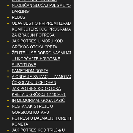
NEOBIČAN SLUČAJ PJESME “OH
DARLING”
REBUS
OBAVIJEST O PRIPREMI IZRADE
KOMPJUTERSKOG PROGRAMA
ZA IZRAČUN POTRESA
JAK POTRES U MORU KOD
GRČKOG OTOKA CRETA
ŽELITE LI SE DOBRO NASMIJATI
– UKOPČAJTE HRVATSKE
SUBTITLOVE
PAMETNOM DOSTA
A ONDA JE SVIZAC,… ZAMOTAO
ČOKOLADU U CELOFAN
JAK POTRES KOD OTOKA
KRETA U GRČKOJ 12.10.2021
IN MEMORIAM: GOGA LAZIĆ
NESTANAK STRUJE U
GORSKOM KOTARU
POTRESI U DALMACIJI I ORBITE
KOMETA
JAK POTRES KOD TRILJ-a U