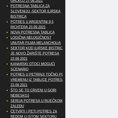
GRČKOJ 27.08.2021
POTRESNA TABLICA ZA
SLOVENIJU -SEKTOR ILIRSKA
BISTRICA
POTRES U ARGENTINI 9,5
RICHTERA 23.09.2021
NOVA POTRESNA TABLICA
LOGIČNA NELOGIČNOST
UNUTAR FILMA MELANCHOLIA
SEKTOR KOD ILIRSKE BISTRICE
JE NOVO ŽARIŠTE POTRESA
23.09.2021
KANARSKI OTOCI MOGUĆI
SCENARIO
POTRES U PETRINJI TOČNO PO
VREMENU IZ TABLICE POTRESA
23.09.2021
ŠTO SE TO CRVENI U GORI
NEBESKOJ
SERIJA POTRESA U RIJEČKOM
ZALEĐU
ČETVRTI I PETI POTRES ZA
REDOM U ISTOM SEKTORU