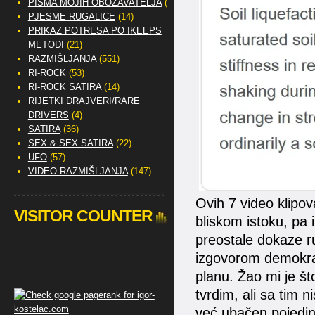
PISMA MOJIH OBOŽAVATELJA
(2)
PJESME RUGALICE
(14)
PRIKAZ POTRESA PO IKEEPS
METODI
(21)
RAZMIŠLJANJA
(551)
RI-ROCK
(53)
RI-ROCK SATIRA
(14)
RIJETKI DRAJVERI/RARE
DRIVERS
(4)
SATIRA
(36)
SEX & SEX SATIRA
(22)
UFO
(57)
VIDEO RAZMIŠLJANJA
(147)
Ovih 7 video klipov
VISITOR COUNTER
bliskom istoku, pa i 
preostale dokaze r
izgovorom demokraci
planu. Žao mi je š
tvrdim, ali sa tim n
već ubačen pojedin