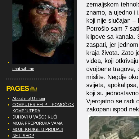
zemaljskom tehnolo
znamo, a ujedno i iz
koji nije slučajan
Potrošio sam 7 sati
klipove sa kanala. 
zaspati, jer jednom
kraja života. Zato
videa, koji otkrivaj
dvojbene tragove, o
chat wih me
mislite. Negdje oko
svijeta, apokalipsa,
PAGES
koji su jednostavno
About me| O meni
Vjerojatno se radi
COMPUTER HELP – POMOĆ OKO
zakopani ispod nek
KOMPJUTERA
DUHOVI U VAŠOJ KUĆI
MOJA PREPORUKA VAMA
MOJE KNJIGE U PRODAJI
NET- SHOP