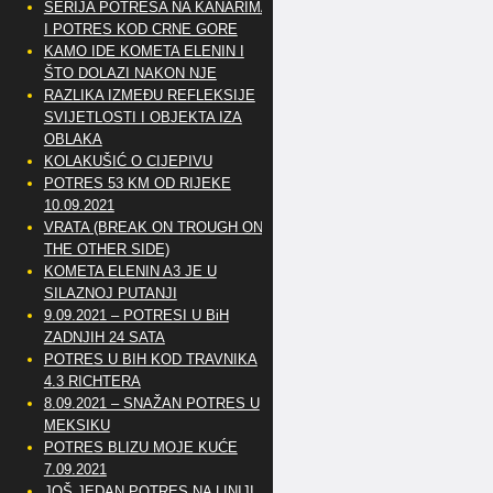
SERIJA POTRESA NA KANARIMA
I POTRES KOD CRNE GORE
KAMO IDE KOMETA ELENIN I
ŠTO DOLAZI NAKON NJE
RAZLIKA IZMEĐU REFLEKSIJE
SVIJETLOSTI I OBJEKTA IZA
OBLAKA
KOLAKUŠIĆ O CIJEPIVU
POTRES 53 KM OD RIJEKE
10.09.2021
VRATA (BREAK ON TROUGH ON
THE OTHER SIDE)
KOMETA ELENIN A3 JE U
SILAZNOJ PUTANJI
9.09.2021 – POTRESI U BiH
ZADNJIH 24 SATA
POTRES U BIH KOD TRAVNIKA
4.3 RICHTERA
8.09.2021 – SNAŽAN POTRES U
MEKSIKU
POTRES BLIZU MOJE KUĆE
7.09.2021
JOŠ JEDAN POTRES NA LINIJI