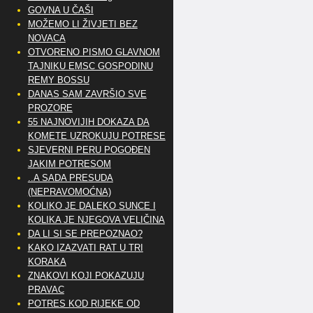
GOVNA U ČAŠI
MOŽEMO LI ŽIVJETI BEZ
NOVACA
OTVORENO PISMO GLAVNOM
TAJNIKU EMSC GOSPODINU
REMY BOSSU
DANAS SAM ZAVRŠIO SVE
PROZORE
55 NAJNOVIJIH DOKAZA DA
KOMETE UZROKUJU POTRESE
SJEVERNI PERU POGOĐEN
JAKIM POTRESOM
..A SADA PRESUDA
(NEPRAVOMOĆNA)
KOLIKO JE DALEKO SUNCE I
KOLIKA JE NJEGOVA VELIČINA
DA LI SI SE PREPOZNAO?
KAKO IZAZVATI RAT U TRI
KORAKA
ZNAKOVI KOJI POKAZUJU
PRAVAC
POTRES KOD RIJEKE OD