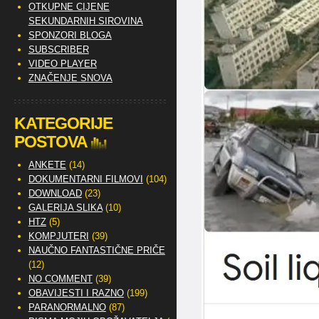
OTKUPNE CIJENE
SEKUNDARNIH SIROVINA
SPONZORI BLOGA
SUBSCRIBER
VIDEO PLAYER
ZNAČENJE SNOVA
KATEGORIJE
POSTOVA
ANKETE
(14)
DOKUMENTARNI FILMOVI
(104)
DOWNLOAD
(23)
GALERIJA SLIKA
(10)
HTZ
(5)
KOMPJUTERI
(39)
NAUČNO FANTASTIČNE PRIČE
(12)
NO COMMENT
(39)
OBAVIJESTI I RAZNO
(199)
PARANORMALNO
(87)