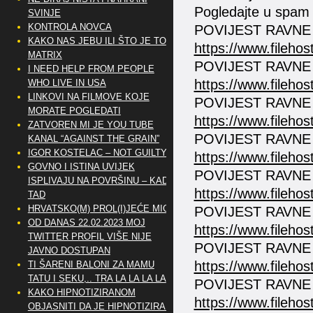
Pogledajte u spam 
SVINJE
KONTROLA NOVCA
POVIJEST RAVNE 
KAKO NAS JEBU ILI ŠTO JE TO
https://www.fileho
MATRIX
POVIJEST RAVNE
I NEED HELP FROM PEOPLE
https://www.fileho
WHO LIVE IN USA
LINKOVI NA FILMOVE KOJE
POVIJEST RAVNE 
MORATE POGLEDATI
https://www.fileho
ZATVOREN MI JE YOU TUBE
POVIJEST RAVNE
KANAL “AGAINST THE GRAIN”
IGOR KOSTELAC – NOT GUILTY
https://www.fileho
GOVNO I ISTINA UVIJEK
POVIJEST RAVNE 
ISPLIVAJU NA POVRŠINU – KAD
https://www.fileho
TAD
HRVATSKO(M) PROL(I)JEĆE MIG
POVIJEST RAVNE 
OD DANAS 22.02.2023 MOJ
https://www.fileho
TWITTER PROFIL VIŠE NIJE
POVIJEST RAVNE
JAVNO DOSTUPAN
https://www.fileho
TI ŠARENI BALONI ZA MAMU
TATU I SEKU,.. TRA LA LA LA LA
POVIJEST RAVNE
KAKO HIPNOTIZIRANOM
https://www.fileho
OBJASNITI DA JE HIPNOTIZIRAN