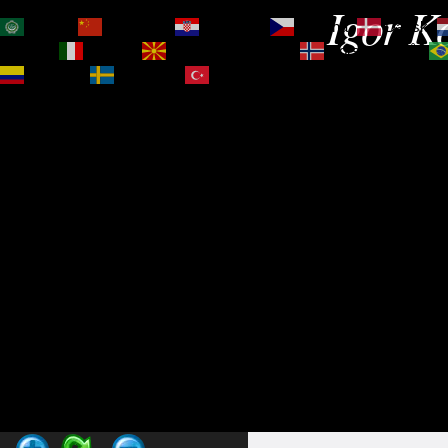
Igor Ko
العربية
简体中文
Hrvatski
Čeština‎
Dansk
Magyar
Italiano
Македонски јазик
Norsk bokmål
Español
Svenska
Türkçe