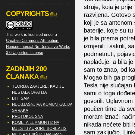
struje, koja je pri
COPYRIGHTS
razvijena. Gotovo s
koji je sa antenom 
baterije, koje su tu
This work is licensed under a
je bila prema potreb
Creative Commons Attribution-
izmjenili i sakrili,
Noncommercial-No Derivative Works
3.0 Unported License
.
podmetnuti, pojavio
naplaćuje, a bila j
ZADNJIH 200
sam to znao, od ka
ČLANAKA
Mogao bih ga progla
Tesla nije slučajan 
TEORIJA ZAVJERE: KAD JE
sami o toga dođete.
NESTALA OPATIJA
BITI SAM
govorili. Uglavnom
NEOBJAŠNJIVA KOMUNIKACIJA
poučen time da sve 
SVRAKA
moram iznaći način
PROTOKOL SNA
KOMETA LEMMON H2 NA
nikada nećete biti i
MJESTU AURORE BOREALIS
sam zaključio. Lin
NE DIRAJ NIŠTA I NAHRANI