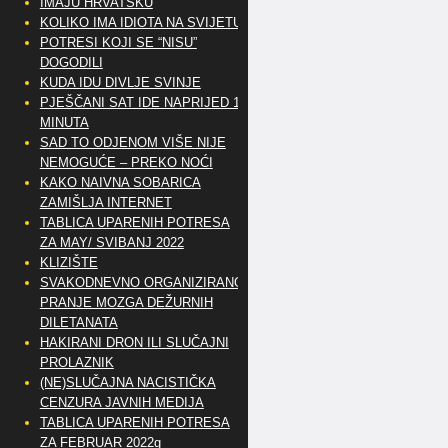
IMAJU HRVATSKU
KOLIKO IMA IDIOTA NA SVIJETU?
POTRESI KOJI SE “NISU”
DOGODILI
KUDA IDU DIVLJE SVINJE
PJEŠČANI SAT IDE NAPRIJED 10
MINUTA
SAD TO ODJENOM VIŠE NIJE
NEMOGUĆE – PREKO NOĆI
KAKO NAIVNA SOBARICA
ZAMIŠLJA INTERNET
TABLICA UPARENIH POTRESA
ZA MAY/ SVIBANJ 2022
KLIZIŠTE
SVAKODNEVNO ORGANIZIRANO
PRANJE MOZGA DEŽURNIH
DILETANATA
HAKIRANI DRON ILI SLUČAJNI
PROLAZNIK
(NE)SLUČAJNA NACISTIČKA
CENZURA JAVNIH MEDIJA
TABLICA UPARENIH POTRESA
ZA FEBRUAR 2022g