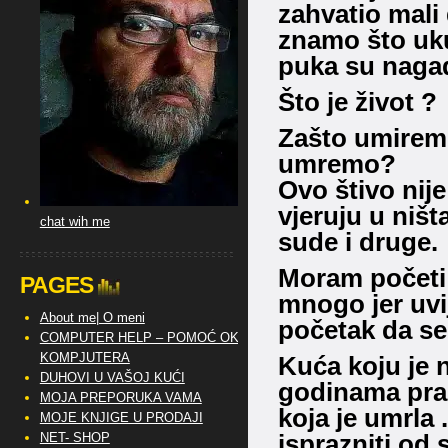
zahvatio mali
znamo što uk
puka su naga
Što je život ?
Zašto umirem
umremo?
Ovo štivo nije
vjeruju u ništ
chat wih me
sude i druge.
Moram početi 
PAGES
mnogo jer uvi
About me| O meni
početak da s
COMPUTER HELP – POMOĆ OKO
KOMPJUTERA
Kuća koju je n
DUHOVI U VAŠOJ KUĆI
godinama prazn
MOJA PREPORUKA VAMA
koja je umrla 
MOJE KNJIGE U PRODAJI
isprazniti od 
NET- SHOP