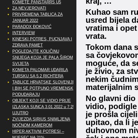
kraj, …
KOMETE PANSTARRS U5
ZA NEVJEROVATI
Kuhao sam ru
PRIVREMENA TABLICA ZA
usred bijela d
JANUAR 2022
vratima i ope
PARADOX ĐOKOVIĆ
INTERVIEW
vrata.
KINESKI POTRES, PUCNJAVA I
Tokom dana s
ZDRAVA PAMET
POGLEDAJTE KOLIČINU
sa čovjekovom
SNIJEGA KOJA JE PALA ŠIROM
moguće, da se
SVIJETA
je živio, za st
KOMETA PALOMAR UDARILA
TURSKU SA 5.2 RICHTERA
nekim čudnim
TABLICE HRVATSKE SLOVENIJE
materijalnim s
I BIH SE POTPUNO VREMENSKI
PODUDARAJU
No glavni dio 
OBJEKT KOJI SE VIDIO PRIJE
vidio, podigle
IZLASKA SUNCA 3.01.2022 u 7:25
je prošla cije
UJUTRO
ZVIJEZDA SIRIUS SNIMLJENA
upitao, da li 
NOĆNOM KAMEROM
duhovnom nivo
HIPER AKTIVNI POTRESI –
MJESEC NA 21%