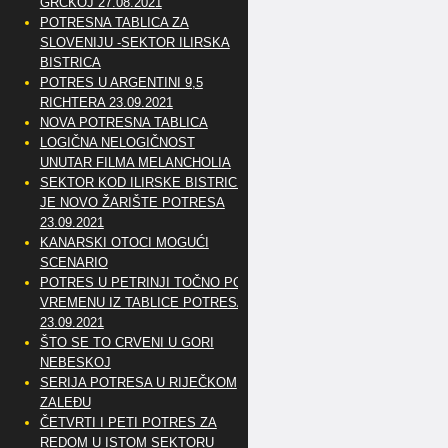
GRČKOJ 27.08.2021
POTRESNA TABLICA ZA
SLOVENIJU -SEKTOR ILIRSKA
BISTRICA
POTRES U ARGENTINI 9,5
RICHTERA 23.09.2021
NOVA POTRESNA TABLICA
LOGIČNA NELOGIČNOST
UNUTAR FILMA MELANCHOLIA
SEKTOR KOD ILIRSKE BISTRICE
JE NOVO ŽARIŠTE POTRESA
23.09.2021
KANARSKI OTOCI MOGUĆI
SCENARIO
POTRES U PETRINJI TOČNO PO
VREMENU IZ TABLICE POTRESA
23.09.2021
ŠTO SE TO CRVENI U GORI
NEBESKOJ
SERIJA POTRESA U RIJEČKOM
ZALEĐU
ČETVRTI I PETI POTRES ZA
REDOM U ISTOM SEKTORU