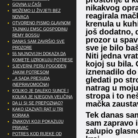
GOVNA U ČAŠI
nikakvog opra
MOŽEMO LI ŽIVJETI BEZ
reagirala mačk
NOVACA
krenula u kuhi
OTVORENO PISMO GLAVNOM
TAJNIKU EMSC GOSPODINU
još dodatno, 
REMY BOSSU
prozor u spava
DANAS SAM ZAVRŠIO SVE
sve je bilo b
PROZORE
Niti jedna vra
55 NAJNOVIJIH DOKAZA DA
KOMETE UZROKUJU POTRESE
kojoj su bila.
SJEVERNI PERU POGOĐEN
iznenadilo do 
JAKIM POTRESOM
gledati po str
..A SADA PRESUDA
(NEPRAVOMOĆNA)
natrag u moju 
KOLIKO JE DALEKO SUNCE I
stropa i to ne
KOLIKA JE NJEGOVA VELIČINA
mačka zaustav
DA LI SI SE PREPOZNAO?
KAKO IZAZVATI RAT U TRI
Tek danas sam
KORAKA
sam zapravo i 
ZNAKOVI KOJI POKAZUJU
PRAVAC
zalupio glasno
POTRES KOD RIJEKE OD