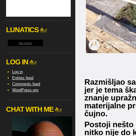
LUNATICS
the moon
LOG IN
Log in
Entries feed
Razmišljao sa
Comments feed
jer je tema ška
WordPress.org
znanje upražn
materijalne pri
CHAT WITH ME
čujno.
Postoji nešto 
nitko nije do 