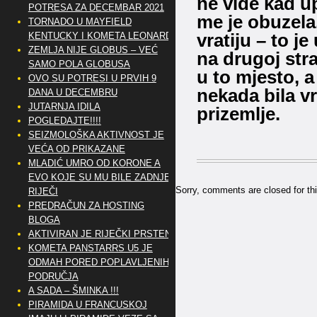
ne vide kad up
POTRESA ZA DECEMBAR 2021
me je obuzela
TORNADO U MAYFIELD
vratiju – to j
KENTUCKY I KOMETA LEONARD
ZEMLJA NIJE GLOBUS – VEĆ
na drugoj str
SAMO POLA GLOBUSA
u to mjesto, a
OVO SU POTRESI U PRVIH 9
nekada bila vr
DANA U DECEMBRU
JUTARNJA IDILA
prizemlje.
POGLEDAJTE!!!!
SEIZMOLOŠKA AKTIVNOST JE
VEĆA OD PRIKAZANE
MLADIĆ UMRO OD KORONE A
EVO KOJE SU MU BILE ZADNJE
Sorry, comments are closed for thi
RIJEČI
PREDRAČUN ZA HOSTING
BLOGA
AKTIVIRAN JE RIJEČKI PRSTEN
KOMETA PANSTARRS U5 JE
ODMAH PORED POPLAVLJENIH
PODRUČJA
A SADA – ŠMINKA !!!
PIRAMIDA U FRANCUSKOJ