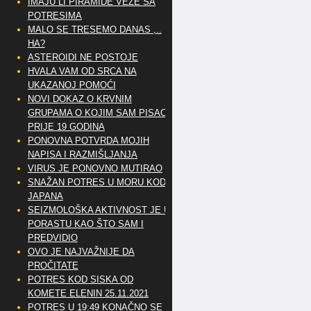
IMAJU LI PIRAMIDE VEZE SA
POTRESIMA
MALO SE TRESEMO DANAS ,..
HA?
ASTEROIDI NE POSTOJE
HVALA VAM OD SRCA NA
UKAZANOJ POMOĆI
NOVI DOKAZ O KRVNIM
GRUPAMA O KOJIM SAM PISAO
PRIJE 19 GODINA
PONOVNA POTVRDA MOJIH
NAPISA I RAZMIŠLJANJA
VIRUS JE PONOVNO MUTIRAO
SNAŽAN POTRES U MORU KOD
JAPANA
SEIZMOLOŠKA AKTIVNOST JE U
PORASTU KAO ŠTO SAM I
PREDVIDIO
OVO JE NAJVAŽNIJE DA
PROČITATE
POTRES KOD SISKA OD
KOMETE ELENIN 25.11.2021
POTRES U 19:49 KONAČNO SE