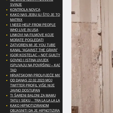
SVINJE
KONTROLA NOVCA
KAKO NAS JEBU ILI ŠTO JE TO
MATRIX
I NEED HELP FROM PEOPLE
WHO LIVE IN USA
LINKOVI NA FILMOVE KOJE
MORATE POGLEDATI
ZATVOREN MI JE YOU TUBE
KANAL “AGAINST THE GRAIN”
IGOR KOSTELAC – NOT GUILTY
GOVNO I ISTINA UVIJEK
ISPLIVAJU NA POVRŠINU – KAD
TAD
HRVATSKO(M) PROL(I)JEĆE MIG
OD DANAS 22.02.2023 MOJ
TWITTER PROFIL VIŠE NIJE
JAVNO DOSTUPAN
TI ŠARENI BALONI ZA MAMU
TATU I SEKU,.. TRA LA LA LA LA
KAKO HIPNOTIZIRANOM
OBJASNITI DA JE HIPNOTIZIRAN