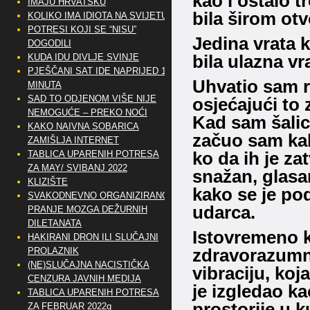
kao i ostalo t
IMAJU HRVATSKU
bila širom ot
KOLIKO IMA IDIOTA NA SVIJETU?
POTRESI KOJI SE “NISU”
Jedina vrata k
DOGODILI
bila ulazna vr
KUDA IDU DIVLJE SVINJE
PJEŠČANI SAT IDE NAPRIJED 10
Uhvatio sam r
MINUTA
SAD TO ODJENOM VIŠE NIJE
osjećajući to
NEMOGUĆE – PREKO NOĆI
Kad sam šalic
KAKO NAIVNA SOBARICA
začuo sam kak
ZAMIŠLJA INTERNET
ko da ih je z
TABLICA UPARENIH POTRESA
ZA MAY/ SVIBANJ 2022
snažan, glasa
KLIZIŠTE
kako se je po
SVAKODNEVNO ORGANIZIRANO
udarca.
PRANJE MOZGA DEŽURNIH
DILETANATA
Istovremeno k
HAKIRANI DRON ILI SLUČAJNI
zdravorazumni 
PROLAZNIK
(NE)SLUČAJNA NACISTIČKA
vibraciju, koj
CENZURA JAVNIH MEDIJA
je izgledao ka
TABLICA UPARENIH POTRESA
prostorije u ku
ZA FEBRUAR 2022g