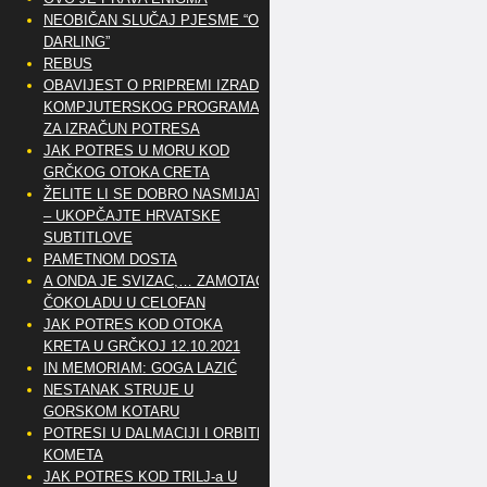
NEOBIČAN SLUČAJ PJESME “OH
DARLING”
REBUS
OBAVIJEST O PRIPREMI IZRADE
KOMPJUTERSKOG PROGRAMA
ZA IZRAČUN POTRESA
JAK POTRES U MORU KOD
GRČKOG OTOKA CRETA
ŽELITE LI SE DOBRO NASMIJATI
– UKOPČAJTE HRVATSKE
SUBTITLOVE
PAMETNOM DOSTA
A ONDA JE SVIZAC,… ZAMOTAO
ČOKOLADU U CELOFAN
JAK POTRES KOD OTOKA
KRETA U GRČKOJ 12.10.2021
IN MEMORIAM: GOGA LAZIĆ
NESTANAK STRUJE U
GORSKOM KOTARU
POTRESI U DALMACIJI I ORBITE
KOMETA
JAK POTRES KOD TRILJ-a U