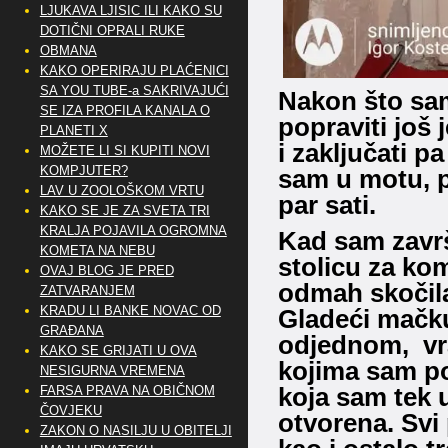
LJUKAVA LJISIC ILI KAKO SU
DOTIČNI OPRALI RUKE
OBMANA
KAKO OPERIRAJU PLAĆENICI
SA YOU TUBE-a SAKRIVAJUĆI
Nakon što sam
SE IZA PROFILA KANALA O
popraviti još 
PLANETI X
i zaključati p
MOŽETE LI SI KUPITI NOVI
KOMPJUTER?
sam u motu, p
LAV U ZOOLOŠKOM VRTU
par sati.
KAKO SE JE ZA SVETA TRI
KRALJA POJAVILA OGROMNA
Kad sam završi
KOMETA NA NEBU
stolicu za ko
OVAJ BLOG JE PRED
odmah skočila 
ZATVARANJEM
KRADU LI BANKE NOVAC OD
Gladeći mačku
GRAĐANA
odjednom, vra
KAKO SE GRIJATI U OVA
kojima sam pop
NESIGURNA VREMENA
koja sam tek u
FARSA PRAVA NA OBIČNOM
ČOVJEKU
otvorena. Svi 
ZAKON O NASILJU U OBITELJI