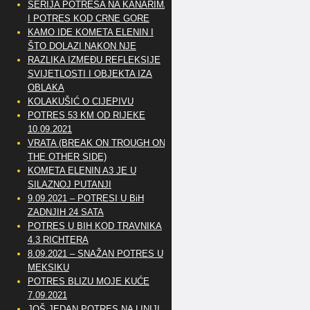
SERIJA POTRESA NA KANARIMA
I POTRES KOD CRNE GORE
KAMO IDE KOMETA ELENIN I
ŠTO DOLAZI NAKON NJE
RAZLIKA IZMEĐU REFLEKSIJE
SVIJETLOSTI I OBJEKTA IZA
OBLAKA
KOLAKUŠIĆ O CIJEPIVU
POTRES 53 KM OD RIJEKE
10.09.2021
VRATA (BREAK ON TROUGH ON
THE OTHER SIDE)
KOMETA ELENIN A3 JE U
SILAZNOJ PUTANJI
9.09.2021 – POTRESI U BiH
ZADNJIH 24 SATA
POTRES U BIH KOD TRAVNIKA
4.3 RICHTERA
8.09.2021 – SNAŽAN POTRES U
MEKSIKU
POTRES BLIZU MOJE KUĆE
7.09.2021
JOŠ JEDAN POTRES NA LINIJI