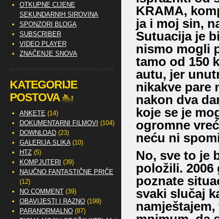
OTKUPNE CIJENE
KRAMA, kompl
SEKUNDARNIH SIROVINA
ja i moj sin, 
SPONZORI BLOGA
Sutuacija je bi
SUBSCRIBER
VIDEO PLAYER
nismo mogli p
ZNAČENJE SNOVA
tamo od 150 k
autu, jer unut
KATEGORIJE
nikakve pare
POSTOVA
nakon dva dan
koje se je mog
ANKETE
(14)
ogromne vreć
DOKUMENTARNI FILMOVI
(104)
DOWNLOAD
(23)
neću ni spomi
GALERIJA SLIKA
(10)
No, sve to je 
HTZ
(5)
KOMPJUTERI
(39)
položili. 2006
NAUČNO FANTASTIČNE PRIČE
poznate situac
(12)
svaki slučaj 
NO COMMENT
(39)
OBAVIJESTI I RAZNO
(199)
namještajem, 
PARANORMALNO
(87)