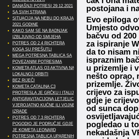
čak i ona mate
DANAŠNJI POTRESI 29.12.2021
postojana i n
SA SVIH STRANA
Evo epiloga ov
SITUACIJA NA NEBU DO KRAJA
2021 GODINE
Umjesto odvod
KAKO SAM SE NA BADNJAK
bačvu od 200 l
IZBLJUVAO OD SMIJEHA
za ispiranje 
POTRES OD 2.4 RICHTERA
KOGA SU PREŠUTLI
da to nisam ni
MEGA POTRESNA TABLICA SA
ispraznim bač
POVEZANIM POTRESIMA
u prizemlje i
KOMETA ATLAS Q3 AKTIVNA NA
nešto oprao, r
LOKALNOJ ORBITI
BEZ RIJEČI
prizemlje. Živ
KOMETA CATALINA C3
crijevo za is
PROTRESLA JE GRČKU I ITALIJU
gdje je crijevo
ANTIGRAVITACIJONA LETJELICA
VJEROJATNO KUĆNE ILI VOJNE
od sunca dopi
IZRADE
osvijetljavaj
POTRES OD 7.3 RICHTERA
pogledao u to
POGODIO JE PODRUČJE GDJE
JE KOMETA LEONARD
nekadašnja VR
POTRESNA TABLICA UPARENIH