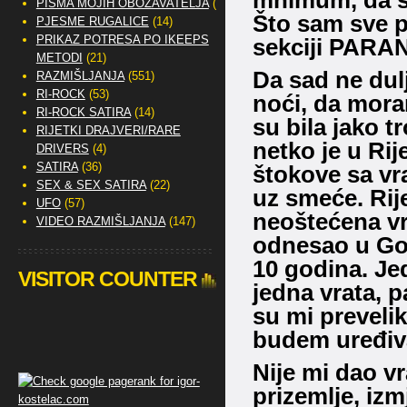
mnimum, da se
PISMA MOJIH OBOŽAVATELJA
(2)
Što sam sve pr
PJESME RUGALICE
(14)
PRIKAZ POTRESA PO IKEEPS
sekciji PAR
METODI
(21)
Da sad ne dulj
RAZMIŠLJANJA
(551)
RI-ROCK
(53)
noći, da mora
RI-ROCK SATIRA
(14)
su bila jako t
RIJETKI DRAJVERI/RARE
netko je u Rij
DRIVERS
(4)
SATIRA
(36)
štokove sa vr
SEX & SEX SATIRA
(22)
uz smeće. Rij
UFO
(57)
neoštećena vr
VIDEO RAZMIŠLJANJA
(147)
odnesao u Gor
10 godina. Je
VISITOR COUNTER
jedna vrata, p
su mi preveli
budem uređiva
Nije mi dao vr
prizemlje, izm