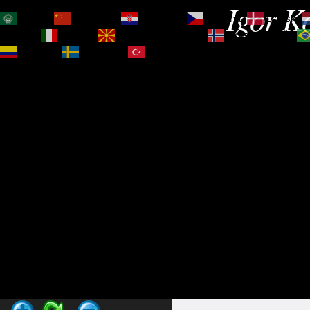
Igor Ko
العربية
简体中文
Hrvatski
Čeština‎
Dansk
Magyar
Italiano
Македонски јазик
Norsk bokmål
Español
Svenska
Türkçe