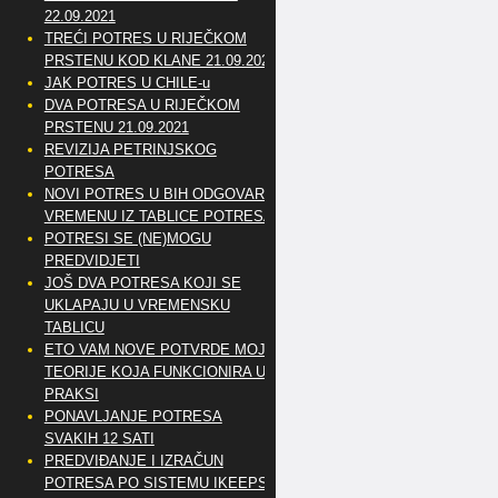
22.09.2021
TREĆI POTRES U RIJEČKOM
PRSTENU KOD KLANE 21.09.2021
JAK POTRES U CHILE-u
DVA POTRESA U RIJEČKOM
PRSTENU 21.09.2021
REVIZIJA PETRINJSKOG
POTRESA
NOVI POTRES U BIH ODGOVARA
VREMENU IZ TABLICE POTRESA
POTRESI SE (NE)MOGU
PREDVIDJETI
JOŠ DVA POTRESA KOJI SE
UKLAPAJU U VREMENSKU
TABLICU
ETO VAM NOVE POTVRDE MOJE
TEORIJE KOJA FUNKCIONIRA U
PRAKSI
PONAVLJANJE POTRESA
SVAKIH 12 SATI
PREDVIĐANJE I IZRAČUN
POTRESA PO SISTEMU IKEEPS