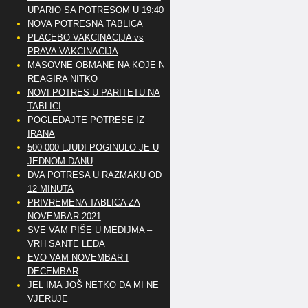
UPARIO SA POTRESOM U 19:40
NOVA POTRESNA TABLICA
PLACEBO VAKCINACIJA vs
PRAVA VAKCINACIJA
MASOVNE OBMANE NA KOJE NE
REAGIRA NITKO
NOVI POTRES U PARITETU NA
TABLICI
POGLEDAJTE POTRESE IZ
IRANA
500 000 LJUDI POGINULO JE U
JEDNOM DANU
DVA POTRESA U RAZMAKU OD
12 MINUTA
PRIVREMENA TABLICA ZA
NOVEMBAR 2021
SVE VAM PIŠE U MEDIJMA –
VRH SANTE LEDA
EVO VAM NOVEMBAR I
DECEMBAR
JEL IMA JOŠ NETKO DA MI NE
VJERUJE