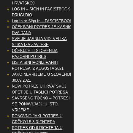
HRVATSKOJ
LOG IN – SIGN IN FACISTBOOK –
DRUGI DIO
Log In or Sign In – FASCISTBOOK
OČEKIVANI POTRES JE KASNIO
DVA DANA
SVE JE JASNIJA VIDI VELIKA
SLIKA IZA ZAVJESE
OČEKUJE LI SLOVENIJA
RAZORNI POTRES
LISTA SINHRONIZIRANIH
POTRESA IZ AUGUSTA 2021
JAKO NEVRIJEME U SLOVENIJI
30.09.2021
NOVI POTRES U HRVATSKOJ
OPET JE U TABLICI POTRESA
SAVRŠENO TOČNO – POTRESI
SE PONAVLJAJU U ISTO
VRIJEME
PONOVNO JAKI POTRES U
GRČKOJ 5.3 RICHTERA
POTRES OD 6 RICHTERA U