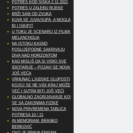
POTRES KOD SISKA 2.11.2021
POTRES U ZALEĐU RIJEKE
BRŽI SAM OD ZVUKA
KUVA SE JUVA/SUPA, A MOGLA
BI I ISKIPIT
U TOKU JE SCENARIJ IZ FILMA
MELANCHOLIA
NA ISTOKU KASNO
POSLIJEPODNE SAKRIVAJU
DIVA NAD HORIZONTOM
KAD MISLIŠ DA SI VIDIO SVE
IDIOTARIJE – POJAVI SE NOVA,..
JOŠ VEĆA
VRHUNAC LJUDSKE GLUPOSTI
KOJOJ SE NE VIDI KRAJ MOŽE
VEĆ I SUTRA BITI JOŠ VEĆI
GLOBALNO ZAGRIJAVANJE KOSI
SE SA ZAKONIMA FIZIKE
NOVA PRIVREMENA TABLICA
POTRESA 10 / 21
IN MEMORIAM: BRANKO
BERKOVIĆ
OVO JE PRAVA ENIGMA