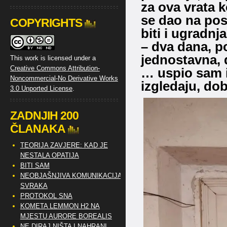
za ova vrata 
se dao na pos
COPYRIGHTS
biti i ugradnj
– dva dana, po
jednostavna, 
This work is licensed under a
Creative Commons Attribution-
… uspio sam i
Noncommercial-No Derivative Works
izgledaju, dob
3.0 Unported License
.
ZADNJIH 200
ČLANAKA
TEORIJA ZAVJERE: KAD JE
NESTALA OPATIJA
BITI SAM
NEOBJAŠNJIVA KOMUNIKACIJA
SVRAKA
PROTOKOL SNA
KOMETA LEMMON H2 NA
MJESTU AURORE BOREALIS
NE DIRAJ NIŠTA I NAHRANI