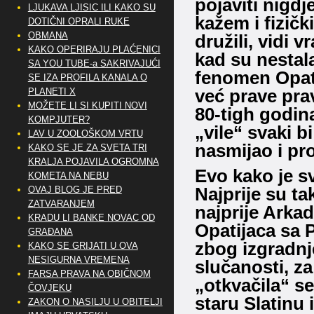
pojaviti nigdj
LJUKAVA LJISIC ILI KAKO SU
kažem i fizičk
DOTIČNI OPRALI RUKE
OBMANA
družili, vidi 
KAKO OPERIRAJU PLAĆENICI
kad su nestal
SA YOU TUBE-a SAKRIVAJUĆI
fenomen Opati
SE IZA PROFILA KANALA O
već prave prav
PLANETI X
MOŽETE LI SI KUPITI NOVI
80-tigh godin
KOMPJUTER?
„vile“ svaki 
LAV U ZOOLOŠKOM VRTU
nasmijao i pro
KAKO SE JE ZA SVETA TRI
KRALJA POJAVILA OGROMNA
Evo kako je s
KOMETA NA NEBU
Najprije su ta
OVAJ BLOG JE PRED
ZATVARANJEM
najprije Arkad
KRADU LI BANKE NOVAC OD
Opatijaca sa 
GRAĐANA
zbog izgradnj
KAKO SE GRIJATI U OVA
NESIGURNA VREMENA
slučanosti, za
FARSA PRAVA NA OBIČNOM
„otkvačila“ se
ČOVJEKU
staru Slatinu 
ZAKON O NASILJU U OBITELJI