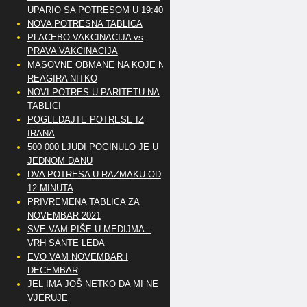
UPARIO SA POTRESOM U 19:40
NOVA POTRESNA TABLICA
PLACEBO VAKCINACIJA vs
PRAVA VAKCINACIJA
MASOVNE OBMANE NA KOJE NE
REAGIRA NITKO
NOVI POTRES U PARITETU NA
TABLICI
POGLEDAJTE POTRESE IZ
IRANA
500 000 LJUDI POGINULO JE U
JEDNOM DANU
DVA POTRESA U RAZMAKU OD
12 MINUTA
PRIVREMENA TABLICA ZA
NOVEMBAR 2021
SVE VAM PIŠE U MEDIJMA –
VRH SANTE LEDA
EVO VAM NOVEMBAR I
DECEMBAR
JEL IMA JOŠ NETKO DA MI NE
VJERUJE