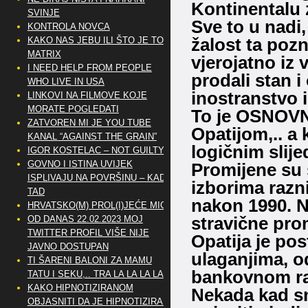
Kontinentalu 
SVINJE
Sve to u nadi,
KONTROLA NOVCA
žalost ta pozn
KAKO NAS JEBU ILI ŠTO JE TO
MATRIX
vjerojatno iz 
I NEED HELP FROM PEOPLE
prodali stan i 
WHO LIVE IN USA
inostranstvo i
LINKOVI NA FILMOVE KOJE
MORATE POGLEDATI
To je OSNOVN
ZATVOREN MI JE YOU TUBE
Opatijom,.. a
KANAL “AGAINST THE GRAIN”
logičnim slij
IGOR KOSTELAC – NOT GUILTY
GOVNO I ISTINA UVIJEK
Promijene su 
ISPLIVAJU NA POVRŠINU – KAD
izborima razn
TAD
nakon 1990. N
HRVATSKO(M) PROL(I)JEĆE MIG
stravične prom
OD DANAS 22.02.2023 MOJ
TWITTER PROFIL VIŠE NIJE
Opatija je pos
JAVNO DOSTUPAN
ulaganjima, od
TI ŠARENI BALONI ZA MAMU
bankovnom ra
TATU I SEKU,.. TRA LA LA LA LA
KAKO HIPNOTIZIRANOM
Nekada kad smo
OBJASNITI DA JE HIPNOTIZIRAN