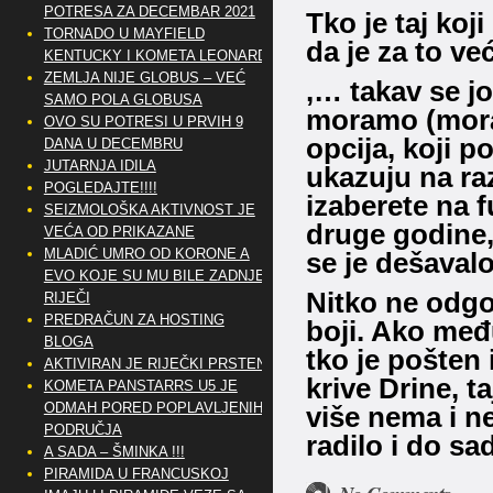
POTRESA ZA DECEMBAR 2021
Tko je taj koj
TORNADO U MAYFIELD
da je za to v
KENTUCKY I KOMETA LEONARD
ZEMLJA NIJE GLOBUS – VEĆ
,… takav se jo
SAMO POLA GLOBUSA
moramo (morat
OVO SU POTRESI U PRVIH 9
opcija, koji p
DANA U DECEMBRU
JUTARNJA IDILA
ukazuju na ra
POGLEDAJTE!!!!
izaberete na f
SEIZMOLOŠKA AKTIVNOST JE
druge godine,
VEĆA OD PRIKAZANE
MLADIĆ UMRO OD KORONE A
se je dešaval
EVO KOJE SU MU BILE ZADNJE
Nitko ne odgov
RIJEČI
PREDRAČUN ZA HOSTING
boji. Ako međ
BLOGA
tko je pošten 
AKTIVIRAN JE RIJEČKI PRSTEN
krive Drine, t
KOMETA PANSTARRS U5 JE
ODMAH PORED POPLAVLJENIH
više nema i ne
PODRUČJA
radilo i do sad
A SADA – ŠMINKA !!!
PIRAMIDA U FRANCUSKOJ