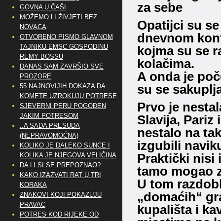
za sebe
GOVNA U ČAŠI
MOŽEMO LI ŽIVJETI BEZ
Opatijci su se
NOVACA
dnevnom kont
OTVORENO PISMO GLAVNOM
TAJNIKU EMSC GOSPODINU
kojma su se rad
REMY BOSSU
kolačima.
DANAS SAM ZAVRŠIO SVE
A onda je poče
PROZORE
su se sakuplja
55 NAJNOVIJIH DOKAZA DA
KOMETE UZROKUJU POTRESE
Prvo je nesta
SJEVERNI PERU POGOĐEN
JAKIM POTRESOM
Slavija, Pariz
..A SADA PRESUDA
nestalo na ta
(NEPRAVOMOĆNA)
izgubili navik
KOLIKO JE DALEKO SUNCE I
Praktički nisi
KOLIKA JE NJEGOVA VELIČINA
DA LI SI SE PREPOZNAO?
tamo mogao z
KAKO IZAZVATI RAT U TRI
U tom razdobl
KORAKA
„domaćih“ gr
ZNAKOVI KOJI POKAZUJU
PRAVAC
kupališta i ka
POTRES KOD RIJEKE OD