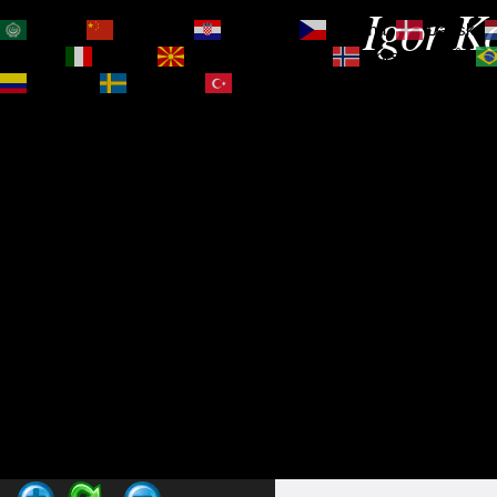
Igor Ko
العربية
简体中文
Hrvatski
Čeština‎
Dansk
Magyar
Italiano
Македонски јазик
Norsk bokmål
Español
Svenska
Türkçe