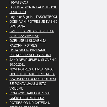
HRVATSKOJ
LOG IN – SIGN IN FACISTBOOK –
DRUGI DIO
Log In or Sign In – FASCISTBOOK
OČEKIVANI POTRES JE KASNIO
DVA DANA
SVE JE JASNIJA VIDI VELIKA
SLIKA IZA ZAVJESE
OČEKUJE LI SLOVENIJA
RAZORNI POTRES
LISTA SINHRONIZIRANIH
POTRESA IZ AUGUSTA 2021
JAKO NEVRIJEME U SLOVENIJI
30.09.2021
NOVI POTRES U HRVATSKOJ
OPET JE U TABLICI POTRESA
SAVRŠENO TOČNO – POTRESI
SE PONAVLJAJU U ISTO
VRIJEME
PONOVNO JAKI POTRES U
GRČKOJ 5.3 RICHTERA
POTRES OD 6 RICHTERA U