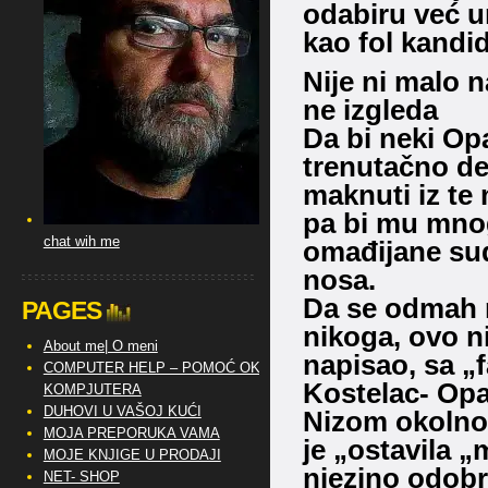
odabiru već u
kao fol kandid
Nije ni malo n
ne izgleda
Da bi neki Op
trenutačno de
maknuti iz te 
pa bi mu mnog
chat wih me
omađijane sud
nosa.
Da se odmah 
PAGES
nikoga, ovo ni
About me| O meni
napisao, sa „f
COMPUTER HELP – POMOĆ OKO
Kostelac- Opati
KOMPJUTERA
DUHOVI U VAŠOJ KUĆI
Nizom okolnos
MOJA PREPORUKA VAMA
je „ostavila 
MOJE KNJIGE U PRODAJI
njezino odobr
NET- SHOP