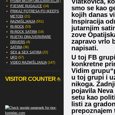
Vlatkovića, ko
PISMA MOJIH OBOŽAVATELJA
(2)
PJESME RUGALICE
(14)
smo se kao gen
PRIKAZ POTRESA PO IKEEPS
kojih danas v
METODI
(21)
Inspiracija o
RAZMIŠLJANJA
(551)
jutarnjim sati
RI-ROCK
(53)
RI-ROCK SATIRA
(14)
zove Opatijska
RIJETKI DRAJVERI/RARE
zapravo vrlo b
DRIVERS
(4)
napisati.
SATIRA
(36)
SEX & SEX SATIRA
(22)
U toj FB grupi
UFO
(57)
konkretne prim
VIDEO RAZMIŠLJANJA
(147)
Vidim grupu“po
u toj grupi i 
VISITOR COUNTER
nikoga. Zadnj
pojavila Neva 
setu kao politi
listi za grado
prepoznajem t