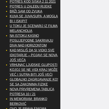
POTRES KOD SISKA 2.11.2021
POTRES U ZALEĐU RIJEKE
BRŽI SAM OD ZVUKA
KUVA SE JUVA/SUPA, A MOGLA
BI I ISKIPIT
U TOKU JE SCENARIJ IZ FILMA
MELANCHOLIA
NA ISTOKU KASNO
POSLIJEPODNE SAKRIVAJU
DIVA NAD HORIZONTOM
KAD MISLIŠ DA SI VIDIO SVE
IDIOTARIJE – POJAVI SE NOVA,..
JOŠ VEĆA
VRHUNAC LJUDSKE GLUPOSTI
KOJOJ SE NE VIDI KRAJ MOŽE
VEĆ I SUTRA BITI JOŠ VEĆI
GLOBALNO ZAGRIJAVANJE KOSI
SE SA ZAKONIMA FIZIKE
NOVA PRIVREMENA TABLICA
POTRESA 10 / 21
IN MEMORIAM: BRANKO
BERKOVIĆ
OVO JE PRAVA ENIGMA