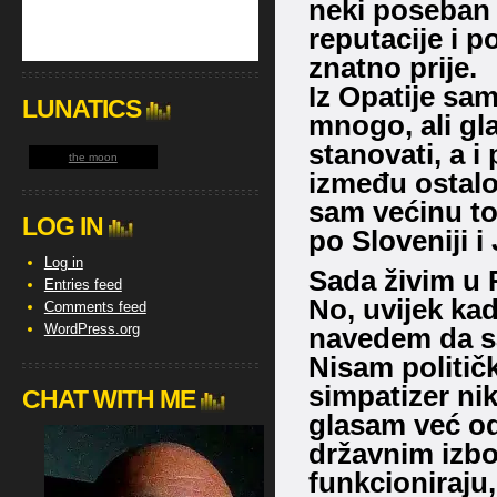
neki poseban 
reputacije i po
znatno prije.
Iz Opatije sam
LUNATICS
mnogo, ali gl
stanovati, a i
the moon
između ostalo
sam većinu to
LOG IN
po Sloveniji i 
Log in
Sada živim u R
Entries feed
No, uvijek ka
Comments feed
WordPress.org
navedem da sam
Nisam politič
simpatizer nik
CHAT WITH ME
glasam već od 
državnim izbo
funkcioniraju,