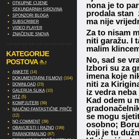
OTKUPNE CIJENE
nona je to par
SEKUNDARNIH SIROVINA
prodala stan 
SPONZORI BLOGA
ma nije vrije
SUBSCRIBER
VIDEO PLAYER
Za to nisam m
ZNAČENJE SNOVA
niti garažu. I
malim klincem 
KATEGORIJE
No, sad se vr
POSTOVA
Izbori su za 
ANKETE
(14)
imena koje nik
DOKUMENTARNI FILMOVI
(104)
niti za Kirigi
DOWNLOAD
(23)
iz vedra neba
GALERIJA SLIKA
(10)
HTZ
(5)
Kad odem u ma
KOMPJUTERI
(39)
gradonačelnik
NAUČNO FANTASTIČNE PRIČE
se mogu sjet
(12)
NO COMMENT
(39)
osobno; Borut
OBAVIJESTI I RAZNO
(199)
koji je tu du
PARANORMALNO
(87)