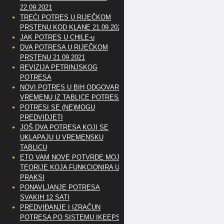
22.09.2021
TREĆI POTRES U RIJEČKOM
PRSTENU KOD KLANE 21.09.2021
JAK POTRES U CHILE-u
DVA POTRESA U RIJEČKOM
PRSTENU 21.09.2021
REVIZIJA PETRINJSKOG
POTRESA
NOVI POTRES U BIH ODGOVARA
VREMENU IZ TABLICE POTRESA
POTRESI SE (NE)MOGU
PREDVIDJETI
JOŠ DVA POTRESA KOJI SE
UKLAPAJU U VREMENSKU
TABLICU
ETO VAM NOVE POTVRDE MOJE
TEORIJE KOJA FUNKCIONIRA U
PRAKSI
PONAVLJANJE POTRESA
SVAKIH 12 SATI
PREDVIĐANJE I IZRAČUN
POTRESA PO SISTEMU IKEEPS