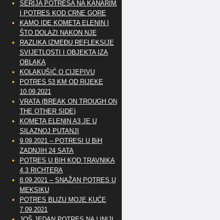
SERIJA POTRESA NA KANARIMA
I POTRES KOD CRNE GORE
KAMO IDE KOMETA ELENIN I
ŠTO DOLAZI NAKON NJE
RAZLIKA IZMEĐU REFLEKSIJE
SVIJETLOSTI I OBJEKTA IZA
OBLAKA
KOLAKUŠIĆ O CIJEPIVU
POTRES 53 KM OD RIJEKE
10.09.2021
VRATA (BREAK ON TROUGH ON
THE OTHER SIDE)
KOMETA ELENIN A3 JE U
SILAZNOJ PUTANJI
9.09.2021 – POTRESI U BiH
ZADNJIH 24 SATA
POTRES U BIH KOD TRAVNIKA
4.3 RICHTERA
8.09.2021 – SNAŽAN POTRES U
MEKSIKU
POTRES BLIZU MOJE KUĆE
7.09.2021
JOŠ JEDAN POTRES NA LINIJI