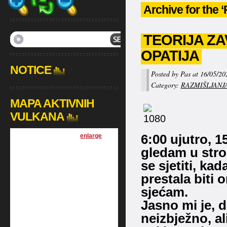
Archive for the
TEORIJA ZA
OPATIJA
NOTICE
Posted by Pas at 16/05/20
Category:
RAZMIŠLJANJ
MAPA AKTIVNIH
VULKANA
6:00 ujutro, 1
[
enlarge
]
gledam u str
se sjetiti, ka
prestala biti o
sjećam.
Jasno mi je, d
neizbježno, al