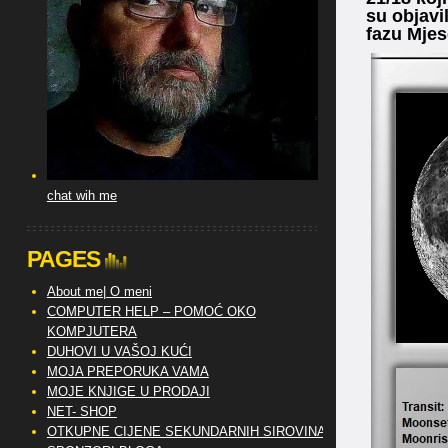
su objavi
fazu Mje
chat wih me
PAGES
About me| O meni
COMPUTER HELP – POMOĆ OKO
KOMPJUTERA
DUHOVI U VAŠOJ KUĆI
MOJA PREPORUKA VAMA
MOJE KNJIGE U PRODAJI
NET- SHOP
OTKUPNE CIJENE SEKUNDARNIH SIROVINA