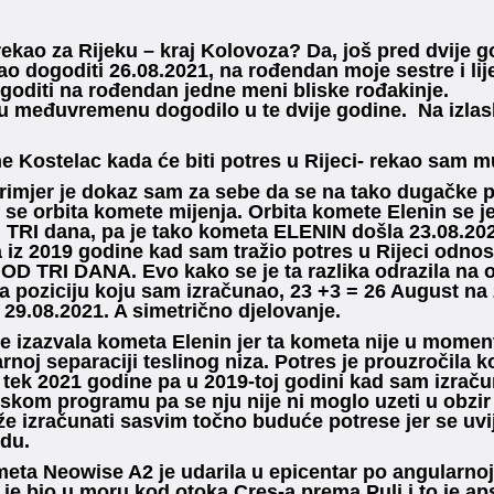
rekao za Rijeku – kraj Kolovoza? Da, još pred dvije g
bao dogoditi 26.08.2021, na rođendan moje sestre i l
goditi na rođendan jedne meni bliske rođakinje.
 u međuvremenu dogodilo u te dvije godine. Na izlas
 Kostelac kada će biti potres u Rijeci- rekao sam 
rimjer je dokaz sam za sebe da se na tako dugačke p
r se orbita komete mijenja. Orbita komete Elenin se je
d TRI dana, pa je tako kometa ELENIN došla 23.08.20
iz 2019 godine kad sam tražio potres u Rijeci odnos
D TRI DANA. Evo kako se je ta razlika odrazila na 
na poziciju koju sam izračunao, 23 +3 = 26 August na
 29.08.2021. A simetrično djelovanje.
je izazvala kometa Elenin jer ta kometa nije u moment
rnoj separaciji teslinog niza. Potres je prouzročil
 tek 2021 godine pa u 2019-toj godini kad sam izračun
kom programu pa se nju nije ni moglo uzeti u obzir z
e izračunati sasvim točno buduće potrese jer se uv
du.
eta Neowise A2 je udarila u epicentar po angularnoj s
i je bio u moru kod otoka Cres-a prema Puli i to je ap