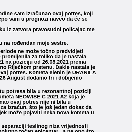
odine sam izračunao ovaj potres, koji
ijepo sam u prognozi naveo da će se
ku iz zatvora pravosudni policajac me
mu na rođendan moje sestre.
eriode ne može točno predvidjeti
 promijenila za toliko da je nastala
21 na poziciju od 26.08.2021 prema
no Riječkom prstenu. Dakle nastala je
ovaj potres. Kometa elenin je URANILA
 26 August dodamo tri i dobijemo
u potresa bila u rezonantnoj poziciji
a kometa NEOWISE C 2021 A2 koja je
ao ovaj potres nije ni bila u
a izračun, što je još jedan dokaz da
ijek može pojaviti neka nova kometa u
eparaciji teslinog niza vrijednosti
solutno točan epicentar , a ne ono što