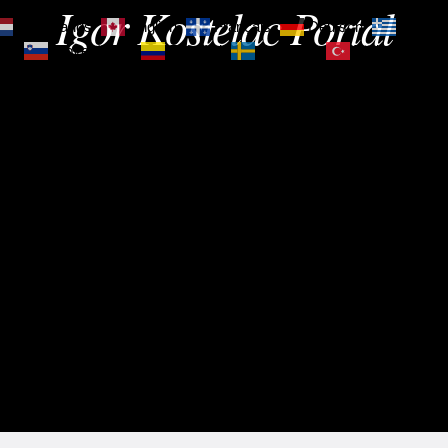
Igor Kostelac Portal
Nederlands
English
Français
Deutsch
Ελληνι
зик
Slovenščina
Español
Svenska
Türkçe