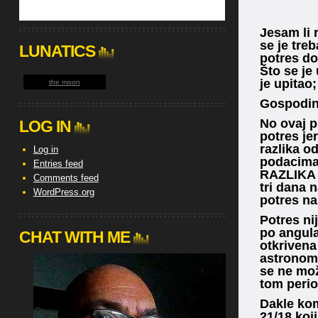
Jesam li 
se je tre
LUNATICS
potres do
Što se je
je upitao;
the moon
Gospodine
No ovaj p
LOG IN
potres je
razlika o
Log in
podacima 
Entries feed
RAZLIKA O
Comments feed
tri dana 
WordPress.org
potres na
Potres ni
po angula
CHAT WITH ME
otkrivena
astronoms
se ne mož
tom perio
Dakle kom
21/18 koj