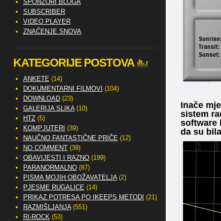
SPONZORI BLOGA
SUBSCRIBER
VIDEO PLAYER
ZNAČENJE SNOVA
KATEGORIJE POSTOVA
ANKETE
(14)
DOKUMENTARNI FILMOVI
(104)
DOWNLOAD
(23)
Inače mje
GALERIJA SLIKA
(10)
sistem ra
HTZ
(5)
software 
KOMPJUTERI
(39)
da su bil
NAUČNO FANTASTIČNE PRIČE
(12)
NO COMMENT
(39)
OBAVIJESTI I RAZNO
(199)
PARANORMALNO
(87)
PISMA MOJIH OBOŽAVATELJA
(2)
PJESME RUGALICE
(14)
PRIKAZ POTRESA PO IKEEPS METODI
(21)
RAZMIŠLJANJA
(551)
RI-ROCK
(53)