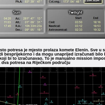
sto potresa je mjesto prolaza komete Elenin. Sve u 
di besprijekorno i da mogu unaprijed izračunati bilo 
koji bi to izračunavao. To je manualno mission imp
a dva potresa na Riječkom području