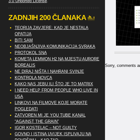
3.0 Unported License
.
ZADNJIH 200 ČLANAKA
TEORIJA ZAVJERE: KAD JE NESTALA
OPATIJA
BITI SAM
NEOBJAŠNJIVA KOMUNIKACIJA SVRAKA
PROTOKOL SNA
KOMETA LEMMON H2 NA MJESTU AURORE
BOREALIS
Sorry, comments are
NE DIRAJ NIŠTA I NAHRANI SVINJE
KONTROLA NOVCA
KAKO NAS JEBU ILI ŠTO JE TO MATRIX
I NEED HELP FROM PEOPLE WHO LIVE IN
USA
LINKOVI NA FILMOVE KOJE MORATE
POGLEDATI
ZATVOREN MI JE YOU TUBE KANAL
“AGAINST THE GRAIN”
IGOR KOSTELAC – NOT GUILTY
GOVNO I ISTINA UVIJEK ISPLIVAJU NA