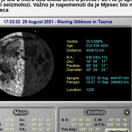
li seizmolozi. Važno je napomenuti da je Mjesec bi
seca