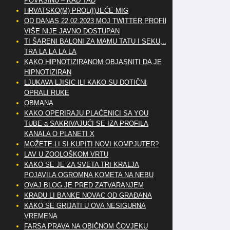
POVRŠINU – KAD TAD
HRVATSKO(M) PROL(I)JEĆE MIG
OD DANAS 22.02.2023 MOJ TWITTER PROFIL
VIŠE NIJE JAVNO DOSTUPAN
TI ŠARENI BALONI ZA MAMU TATU I SEKU,..
TRA LA LA LA LA
KAKO HIPNOTIZIRANOM OBJASNITI DA JE
HIPNOTIZIRAN
LJUKAVA LJISIC ILI KAKO SU DOTIČNI
OPRALI RUKE
OBMANA
KAKO OPERIRAJU PLAĆENICI SA YOU
TUBE-a SAKRIVAJUĆI SE IZA PROFILA
KANALA O PLANETI X
MOŽETE LI SI KUPITI NOVI KOMPJUTER?
LAV U ZOOLOŠKOM VRTU
KAKO SE JE ZA SVETA TRI KRALJA
POJAVILA OGROMNA KOMETA NA NEBU
OVAJ BLOG JE PRED ZATVARANJEM
KRADU LI BANKE NOVAC OD GRAĐANA
KAKO SE GRIJATI U OVA NESIGURNA
VREMENA
FARSA PRAVA NA OBIČNOM ČOVJEKU