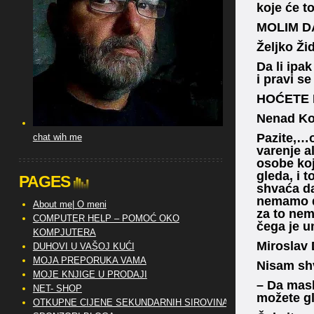
koje će t
MOLIM D
Željko Žid
Da li ipak
i pravi se
HOĆETE L
Nenad Kol
Pazite,…o
chat wih me
varenje al
osobe koj
gleda, i t
PAGES
shvaća da
nemamo do
About me| O meni
za to nem
COMPUTER HELP – POMOĆ OKO
čega je u
KOMPJUTERA
Miroslav 
DUHOVI U VAŠOJ KUĆI
MOJA PREPORUKA VAMA
Nisam shv
MOJE KNJIGE U PRODAJI
– Da mask
NET- SHOP
možete gl
OTKUPNE CIJENE SEKUNDARNIH SIROVINA