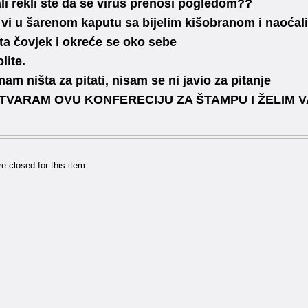
ali rekli ste da se virus prenosi pogledom??
 vi u šarenom kaputu sa bijelim kišobranom i naoćal
pita čovjek i okreće se oko sebe
lite.
mam ništa za pitati, nisam se ni javio za pitanje
TVARAM OVU KONFERECIJU ZA ŠTAMPU I ŽELIM 
 closed for this item.