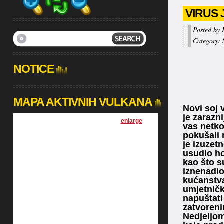
VIRUS
Posted by 
Category:
NOTICE
MAPA AKTIVNIH VULKANA
Novi soj
je zarazn
[
enlarge
]
vas netko
pokušali 
je izuzet
usudio ho
kao što s
iznenadio
kućanstva
umjetničk
napuštati
zatvoreni
Nedjeljom