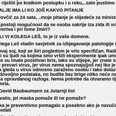
o riješiti po kratkom postupku i u roku,..zato pustimo
ALJE IMA LI KO JOŠ KAKVO PITANJE
ovčić za 24 sata, ..moje pitanje je slijedeće za minist
 postoji mogućnost da se osoba sakrije iza zida ili vra
 mrtva i pri tome žmiri?
I VI KOLEGA LEŠ, to je iz vaše domene.
ega Leš vladin savjetnik za izbjegavanje patologije u
vaj soj, koji se širi pogledom je vrlo specifičan. Ra
i su ljudi na kojima smo vršili eksperimente ipak umri
e su imale pozetivan bris, iako su slijepe, jer znate 
o prevari virus, jer virus nema spoznaju(još ne) tko je 
 gleda u virus odnosno zaraženu osobu i tako dolazi 
voljno podataka, no budite bez brige nitko neće na 
a opravdanog razloga. Nema potrebe da otvaramo ti
mrla.
David Baubaumann za Jutarnji list
atio, jel maska pomaže ili ne pomaže?
a je preventivno pomagalo a posebno ako je navučete
edati