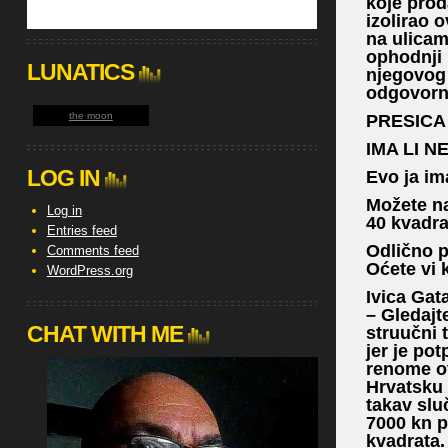
koje prod
izolirao 
na ulica
ophodnji 
LUNATICS
njegovog 
odgovorni
the moon
PRESICA
IMA LI N
LOG IN
Evo ja im
Možete nam
Log in
40 kvadra
Entries feed
Odlično pi
Comments feed
Oćete vi 
WordPress.org
Ivica Gat
– Gledajt
CHAT WITH ME
struučni t
jer je po
renome ov
Hrvatsku 
takav slu
7000 kn p
kvadrata.