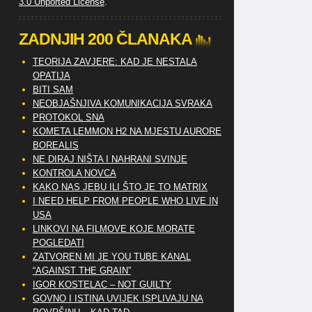
3.0 Unported License
.
ZADNJIH 200 ČLANAKA
TEORIJA ZAVJERE: KAD JE NESTALA
OPATIJA
BITI SAM
NEOBJAŠNJIVA KOMUNIKACIJA SVRAKA
PROTOKOL SNA
KOMETA LEMMON H2 NA MJESTU AURORE
BOREALIS
NE DIRAJ NIŠTA I NAHRANI SVINJE
KONTROLA NOVCA
KAKO NAS JEBU ILI ŠTO JE TO MATRIX
I NEED HELP FROM PEOPLE WHO LIVE IN
USA
LINKOVI NA FILMOVE KOJE MORATE
POGLEDATI
ZATVOREN MI JE YOU TUBE KANAL
“AGAINST THE GRAIN”
IGOR KOSTELAC – NOT GUILTY
GOVNO I ISTINA UVIJEK ISPLIVAJU NA