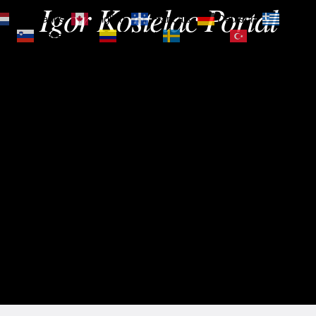
Igor Kostelac Portal
Nederlands
English
Français
Deutsch
Ελληνι
зик
Slovenščina
Español
Svenska
Türkçe