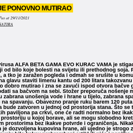
 JE PONOVNO MUTIRAO
Pas at 29/11/2021
SATIRA
 virusa ALFA BETA GAMA EVO KURAC VAMA je stigao 
iji od bilo koje bolesti na svijetu ili prethodnog soja
, a tko je zaražen pogleda i odmah se srušite u kom
na glavu staviti limenu kantu od 200 litara takozvan
no dobro mutirao i zna se zavući ispod otvora bačve
dati sa bačvom na sebi. Stožer preporuča nošenje mas
u zabrana unošenja vode i hrane u tijelo, zabrana sp
 na spavanju. Obavezno pranje ruku barem 120 puta 
 bude zatvoren u jednoj od prostorija stana. Što se tič
ih paviljona pa crkvi, one će radti normalno bez ikak
 prostoriju u kojoj borave, ali se mogu slobodno kre
m prostorima bez ikakve potvrde i ograničenja. Nika
 je dozvoljena kupovina hrane, ali ujedno je strogo