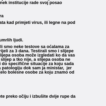
 nek institucije rade svoj posao
ra
ta kad primjeti virus, ili legne na pod
mrlih ljudi.
dili smo neke testove sa oćalama za
jeli za 3 dana. Testirali smo i slijepe
slijepa osoba može izgledati ko da vas
slijep a tko nije, a slijepa osoba ne
do specifične situacije za koju sada
patologiju dok sam ja ministar, jer
jelo bolesne osobe za koju znamo od
 preko očiju i izbušite dvije rupe da