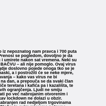
iz nepoznatog nam pravca i 700 puta
. Prenosi se pogledom, dovoljno je da
u i umirete nakon sat vremena. Neki su
u BAČVU – ali nije pomoglo. Ovaj virus
 gdje doslovno pojede onoga tko se je
ki, a i postrožiti će se neke mjere,
avanja – kako vas virus ne bi
na dan, a prepouča se da svaki član
e teretana i kafića pa i kazališta, te
vih ogranjčenja. Ljudi ne smiju
tati po već nabrojanim otvorenim i
kav lockdown ne dolazi u obzir.
 zabranjen rad nedjeljom trgovinama