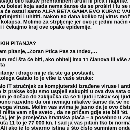
avaju bilo kakav prehrambeni artikl ili pića i napitk
ovu bolest koja sada nema šanse da se proširi i tu se 
ma će ostati samo ALFA BETA GAMA EVO KURAC VAMA 
primjetiti i uhititi. Nakon 60 dana koliko taj virus m
kolapsa. Molimo za strpljenje jer ovo je jedini nači
 i čekajmo kraj ove opake epidemije.
EKIH PITANJA?
am pitanje,..Zoran Ptica Pas za Index,…
 reći šta će biti, ako obitelj ima 11 članova ili više 
ta
tanje i drago mi je da ste ga postavili.
kolega Gatalo to je više iz vaše struke:
alo IT stručnjak za kompjuterski izrađene viruse i ant
e iz prakse koju smo uspjeli sakupiti u ova dva sata
im je došao do zaključka da se ti ljudi i takav soj ljud
tpuno razvidno da oni nemaju nikakve šanse da se ne z
oga virusa. Molim vas svima je jasno da je ovo čista
i ništa vam nije sveto , da ne pričam gdje ste bili ’91
čaj, jer je prosječna hrvatska plaća – a posebno u Za
uta 11 to je 77 000 kn. I sad ja vas pitam tko bi nor
 Ali ako je to stvarno istina u što čisto sumnjam ond