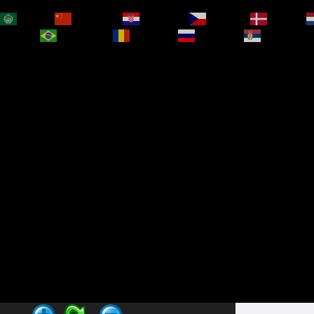
العربية
简体中文
Hrvatski
Čeština‎
Dansk
bokmål
Português
Română
Русский
Српски је