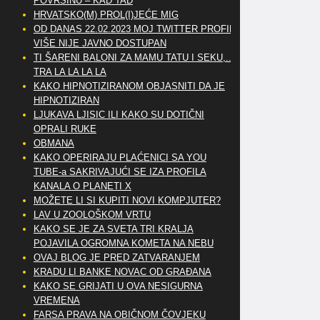
POVRŠINU – KAD TAD
HRVATSKO(M) PROL(I)JEĆE MIG
OD DANAS 22.02.2023 MOJ TWITTER PROFIL
VIŠE NIJE JAVNO DOSTUPAN
TI ŠARENI BALONI ZA MAMU TATU I SEKU,..
TRA LA LA LA LA
KAKO HIPNOTIZIRANOM OBJASNITI DA JE
HIPNOTIZIRAN
LJUKAVA LJISIC ILI KAKO SU DOTIČNI
OPRALI RUKE
OBMANA
KAKO OPERIRAJU PLAĆENICI SA YOU
TUBE-a SAKRIVAJUĆI SE IZA PROFILA
KANALA O PLANETI X
MOŽETE LI SI KUPITI NOVI KOMPJUTER?
LAV U ZOOLOŠKOM VRTU
KAKO SE JE ZA SVETA TRI KRALJA
POJAVILA OGROMNA KOMETA NA NEBU
OVAJ BLOG JE PRED ZATVARANJEM
KRADU LI BANKE NOVAC OD GRAĐANA
KAKO SE GRIJATI U OVA NESIGURNA
VREMENA
FARSA PRAVA NA OBIČNOM ČOVJEKU