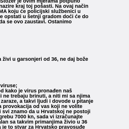
e. Stožer je ovim mjerama potpuno
nazire kraj toj pošasti. Na ovaj način
koju će policijski službenici u
ože opstati u šetnji gradom doći će do
n da se ovo zaustavi. Ostanimo
a živi u garsonjeri od 36, ne daj bože
iviruse;
 od kako je virus pronađen naš
i ne trebaju brinuti, a niti mi sa njima
araze, a takvi ljudi i dovode u pitanje
 provokacija od vas koji ne volite
 i svi znamo da u Hrvatskoj ne postoji
grebu 7000 kn, sada vi izračunajte
malan sa takvim primanjima živio u 36
a je to stvar za Hrvatsko pravosuđe