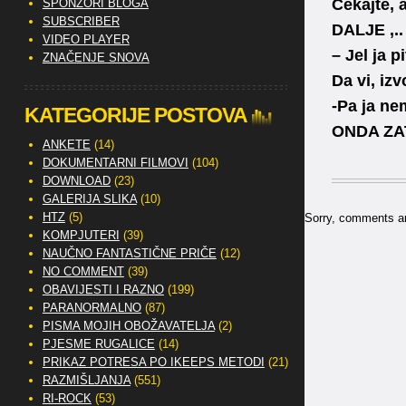
Čekajte, 
SPONZORI BLOGA
SUBSCRIBER
DALJE ,..
VIDEO PLAYER
– Jel ja 
ZNAČENJE SNOVA
Da vi, izvo
-Pa ja ne
KATEGORIJE POSTOVA
ONDA ZA
ANKETE
(14)
DOKUMENTARNI FILMOVI
(104)
DOWNLOAD
(23)
GALERIJA SLIKA
(10)
HTZ
(5)
Sorry, comments are
KOMPJUTERI
(39)
NAUČNO FANTASTIČNE PRIČE
(12)
NO COMMENT
(39)
OBAVIJESTI I RAZNO
(199)
PARANORMALNO
(87)
PISMA MOJIH OBOŽAVATELJA
(2)
PJESME RUGALICE
(14)
PRIKAZ POTRESA PO IKEEPS METODI
(21)
RAZMIŠLJANJA
(551)
RI-ROCK
(53)