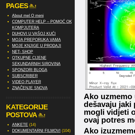
PAGES
About me| O meni
COMPUTER HELP – POMOĆ OKO
KOMPJUTERA
DUHOVI U VAŠOJ KUĆI
MOJA PREPORUKA VAMA
MOJE KNJIGE U PRODAJI
NET- SHOP
OTKUPNE CIJENE
SEKUNDARNIH SIROVINA
SPONZORI BLOGA
SUBSCRIBER
VIDEO PLAYER
ZNAČENJE SNOVA
Ako uzmemo u
dešavaju jaki
KATEGORIJE
mogli vidjeti 
POSTOVA
ovaj potres m
ANKETE
(14)
Ako izuzmemo 
DOKUMENTARNI FILMOVI
(104)