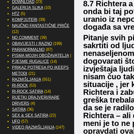
8.7 Richtera a
DOWNLOAD
(23)
GALERIJA SLIKA
(10)
onda bi taj po
HTZ
(5)
uranio iz nep
KOMPJUTERI
(39)
događa sa vr
NAUČNO FANTASTIČNE PRIČE
(12)
Pitanje svih p
NO COMMENT
(39)
sakrtiti od lj
OBAVIJESTI I RAZNO
(199)
PARANORMALNO
(87)
nenaseljenom
PISMA MOJIH OBOŽAVATELJA
(2)
dogovarati što
PJESME RUGALICE
(14)
izvještaja ljud
PRIKAZ POTRESA PO IKEEPS
METODI
(21)
nisam čuo tak
RAZMIŠLJANJA
(551)
situacije , je
RI-ROCK
(53)
Richtera i za
RI-ROCK SATIRA
(14)
RIJETKI DRAJVERI/RARE
greška trebal
DRIVERS
(4)
da se je radil
SATIRA
(36)
Richtera – ali
SEX & SEX SATIRA
(22)
meni je to ne 
UFO
(57)
VIDEO RAZMIŠLJANJA
(147)
opravdati ova