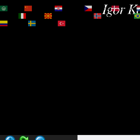
Igor Ko
العربية
简体中文
Hrvatski
Čeština‎
Dansk
Magyar
Italiano
Македонски јазик
Norsk bokmål
Español
Svenska
Türkçe