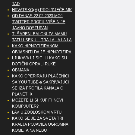
TAD
HRVATSKO(M) PROL(I)JEĆE MIG
OD DANAS 22.02.2023 MOJ
TWITTER PROFIL VIŠE NIJE
JAVNO DOSTUPAN
TI ŠARENI BALONI ZA MAMU
TATU I SEKU,.. TRA LA LA LA LA
KAKO HIPNOTIZIRANOM
OBJASNITI DA JE HIPNOTIZIRAN
LJUKAVA LJISIC ILI KAKO SU
DOTIČNI OPRALI RUKE
OBMANA
KAKO OPERIRAJU PLAĆENICI
SA YOU TUBE-a SAKRIVAJUĆI
SE IZA PROFILA KANALA O
PLANETI X
MOŽETE LI SI KUPITI NOVI
KOMPJUTER?
LAV U ZOOLOŠKOM VRTU
KAKO SE JE ZA SVETA TRI
KRALJA POJAVILA OGROMNA
KOMETA NA NEBU