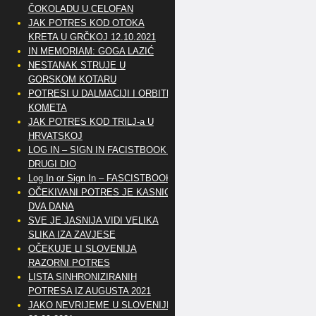
ČOKOLADU U CELOFAN
JAK POTRES KOD OTOKA
KRETA U GRČKOJ 12.10.2021
IN MEMORIAM: GOGA LAZIĆ
NESTANAK STRUJE U
GORSKOM KOTARU
POTRESI U DALMACIJI I ORBITE
KOMETA
JAK POTRES KOD TRILJ-a U
HRVATSKOJ
LOG IN – SIGN IN FACISTBOOK –
DRUGI DIO
Log In or Sign In – FASCISTBOOK
OČEKIVANI POTRES JE KASNIO
DVA DANA
SVE JE JASNIJA VIDI VELIKA
SLIKA IZA ZAVJESE
OČEKUJE LI SLOVENIJA
RAZORNI POTRES
LISTA SINHRONIZIRANIH
POTRESA IZ AUGUSTA 2021
JAKO NEVRIJEME U SLOVENIJI