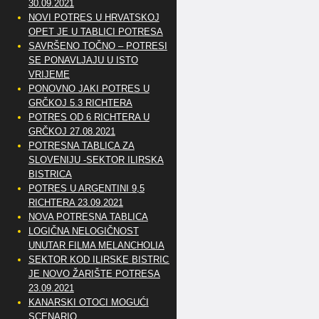
30.09.2021
NOVI POTRES U HRVATSKOJ
OPET JE U TABLICI POTRESA
SAVRŠENO TOČNO – POTRESI
SE PONAVLJAJU U ISTO
VRIJEME
PONOVNO JAKI POTRES U
GRČKOJ 5.3 RICHTERA
POTRES OD 6 RICHTERA U
GRČKOJ 27.08.2021
POTRESNA TABLICA ZA
SLOVENIJU -SEKTOR ILIRSKA
BISTRICA
POTRES U ARGENTINI 9,5
RICHTERA 23.09.2021
NOVA POTRESNA TABLICA
LOGIČNA NELOGIČNOST
UNUTAR FILMA MELANCHOLIA
SEKTOR KOD ILIRSKE BISTRICE
JE NOVO ŽARIŠTE POTRESA
23.09.2021
KANARSKI OTOCI MOGUĆI
SCENARIO