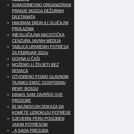
SVAKODNEVNO ORGANIZIRANO
PRANJE MOZGA DEŽURNIH
DILETANATA
HAKIRANI DRON ILI SLUČAJNI
PROLAZNIK
(NE)SLUČAJNA NACISTIČKA
CENZURA JAVNIH MEDIJA
TABLICA UPARENIH POTRESA
ZA FEBRUAR 2022g
GOVNA U ČAŠI
MOŽEMO LI ŽIVJETI BEZ
NOVACA
OTVORENO PISMO GLAVNOM
TAJNIKU EMSC GOSPODINU
REMY BOSSU
DANAS SAM ZAVRŠIO SVE
PROZORE
55 NAJNOVIJIH DOKAZA DA
KOMETE UZROKUJU POTRESE
SJEVERNI PERU POGOĐEN
JAKIM POTRESOM
..A SADA PRESUDA