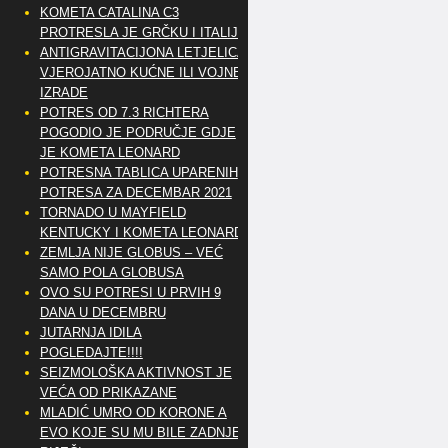
KOMETA CATALINA C3
PROTRESLA JE GRČKU I ITALIJU
ANTIGRAVITACIJONA LETJELICA
VJEROJATNO KUĆNE ILI VOJNE
IZRADE
POTRES OD 7.3 RICHTERA
POGODIO JE PODRUČJE GDJE
JE KOMETA LEONARD
POTRESNA TABLICA UPARENIH
POTRESA ZA DECEMBAR 2021
TORNADO U MAYFIELD
KENTUCKY I KOMETA LEONARD
ZEMLJA NIJE GLOBUS – VEĆ
SAMO POLA GLOBUSA
OVO SU POTRESI U PRVIH 9
DANA U DECEMBRU
JUTARNJA IDILA
POGLEDAJTE!!!!
SEIZMOLOŠKA AKTIVNOST JE
VEĆA OD PRIKAZANE
MLADIĆ UMRO OD KORONE A
EVO KOJE SU MU BILE ZADNJE