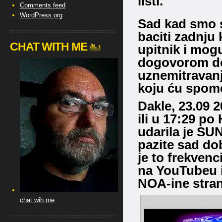
listi.
Comments feed
WordPress.org
Sad kad smo s
baciti zadnju 
CHAT WITH ME
upitnik i mog
dogovorom dog
uznemitravanja
koju ću spome
Dakle, 23.09 
ili u 17:29 p
udarila je SU
pazite sad d
je to frekven
na YouTubeu i
NOA-ine stran
chat wih me