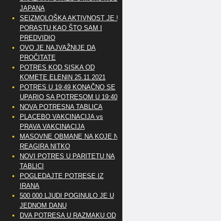
JAPANA
SEIZMOLOŠKA AKTIVNOST JE U
PORASTU KAO ŠTO SAM I
PREDVIDIO
OVO JE NAJVAŽNIJE DA
PROČITATE
POTRES KOD SISKA OD
KOMETE ELENIN 25.11.2021
POTRES U 19:49 KONAČNO SE
UPARIO SA POTRESOM U 19:40
NOVA POTRESNA TABLICA
PLACEBO VAKCINACIJA vs
PRAVA VAKCINACIJA
MASOVNE OBMANE NA KOJE NE
REAGIRA NITKO
NOVI POTRES U PARITETU NA
TABLICI
POGLEDAJTE POTRESE IZ
IRANA
500 000 LJUDI POGINULO JE U
JEDNOM DANU
DVA POTRESA U RAZMAKU OD