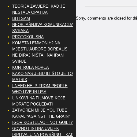
TEORIJA ZAVJERE: KAD JE
NESTALA OPATIJA
Sorry, comments are closed for thi
BITI SAM
NEOBJAŠNJIVA KOMUNIKACIJA
SVRAKA
PROTOKOL SNA
KOMETA LEMMON H2 NA
MJESTU AURORE BOREALIS
NE DIRAJ NIŠTA I NAHRANI
SVINJE
KONTROLA NOVCA
KAKO NAS JEBU ILI ŠTO JE TO
MATRIX
I NEED HELP FROM PEOPLE
WHO LIVE IN USA
LINKOVI NA FILMOVE KOJE
MORATE POGLEDATI
ZATVOREN MI JE YOU TUBE
KANAL “AGAINST THE GRAIN”
IGOR KOSTELAC – NOT GUILTY
GOVNO I ISTINA UVIJEK
ISPLIVAJU NA POVRŠINU – KAD