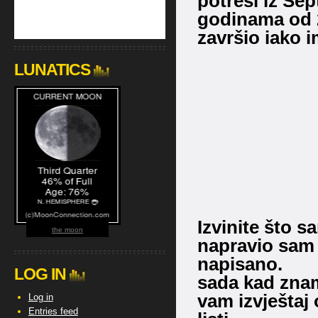
potresi iz Sep
godinama od 2
završio iako 
LUNATICS
Izvinite što 
the moon
napravio sam 
napisano.
LOG IN
sada kad znam
vam izvještaj 
Log in
Entries feed