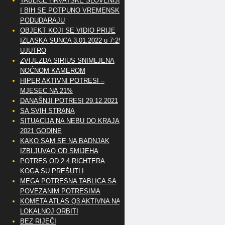
TABLICE HRVATSKE SLOVENIJE
I BIH SE POTPUNO VREMENSKI
PODUDARAJU
OBJEKT KOJI SE VIDIO PRIJE
IZLASKA SUNCA 3.01.2022 u 7:25
UJUTRO
ZVIJEZDA SIRIUS SNIMLJENA
NOĆNOM KAMEROM
HIPER AKTIVNI POTRESI –
MJESEC NA 21%
DANAŠNJI POTRESI 29.12.2021
SA SVIH STRANA
SITUACIJA NA NEBU DO KRAJA
2021 GODINE
KAKO SAM SE NA BADNJAK
IZBLJUVAO OD SMIJEHA
POTRES OD 2.4 RICHTERA
KOGA SU PREŠUTLI
MEGA POTRESNA TABLICA SA
POVEZANIM POTRESIMA
KOMETA ATLAS Q3 AKTIVNA NA
LOKALNOJ ORBITI
BEZ RIJEČI