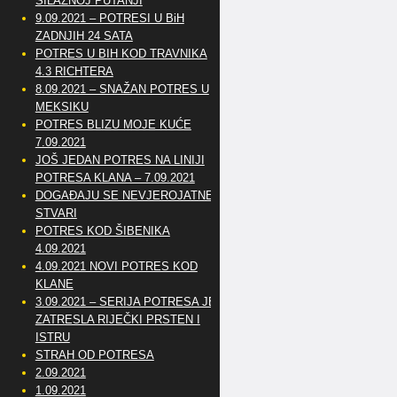
SILAZNOJ PUTANJI
9.09.2021 – POTRESI U BiH
ZADNJIH 24 SATA
POTRES U BIH KOD TRAVNIKA
4.3 RICHTERA
8.09.2021 – SNAŽAN POTRES U
MEKSIKU
POTRES BLIZU MOJE KUĆE
7.09.2021
JOŠ JEDAN POTRES NA LINIJI
POTRESA KLANA – 7.09.2021
DOGAĐAJU SE NEVJEROJATNE
STVARI
POTRES KOD ŠIBENIKA
4.09.2021
4.09.2021 NOVI POTRES KOD
KLANE
3.09.2021 – SERIJA POTRESA JE
ZATRESLA RIJEČKI PRSTEN I
ISTRU
STRAH OD POTRESA
2.09.2021
1.09.2021