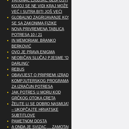
VRHUNAC LJUDSKE GLUPOSTI
KOJOJ SE NE VIDI KRAJ MOŽE
VEĆ I SUTRA BITI JOŠ VEĆI
GLOBALNO ZAGRIJAVANJE KOSI
SE SA ZAKONIMA FIZIKE
NOVA PRIVREMENA TABLICA
POTRESA 10 / 21
IN MEMORIAM: BRANKO
BERKOVIĆ
OVO JE PRAVA ENIGMA
NEOBIČAN SLUČAJ PJESME “OH
DARLING”
REBUS
OBAVIJEST O PRIPREMI IZRADE
KOMPJUTERSKOG PROGRAMA
ZA IZRAČUN POTRESA
JAK POTRES U MORU KOD
GRČKOG OTOKA CRETA
ŽELITE LI SE DOBRO NASMIJATI
– UKOPČAJTE HRVATSKE
SUBTITLOVE
PAMETNOM DOSTA
A ONDA JE SVIZAC,… ZAMOTAO