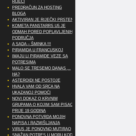
RIJEČI
PREDRAČUN ZA HOSTING
BLOGA
AKTIVIRAN JE RIJEČKI PRSTEN
KOMETA PANSTARRS U5 JE
ODMAH PORED POPLAVLJENIH
PODRUČJA
A SADA – ŠMINKA !!!
PIRAMIDA U FRANCUSKOJ
IMAJU LI PIRAMIDE VEZE SA
POTRESIMA
MALO SE TRESEMO DANAS ,..
HA?
ASTEROIDI NE POSTOJE
HVALA VAM OD SRCA NA
UKAZANOJ POMOĆI
NOVI DOKAZ O KRVNIM
GRUPAMA O KOJIM SAM PISAO
PRIJE 19 GODINA
PONOVNA POTVRDA MOJIH
NAPISA I RAZMIŠLJANJA
VIRUS JE PONOVNO MUTIRAO
SNAŽAN POTRES U MORU KOD