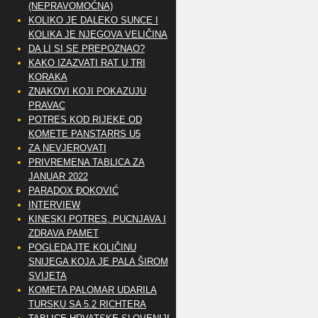
(NEPRAVOMOĆNA)
KOLIKO JE DALEKO SUNCE I
KOLIKA JE NJEGOVA VELIČINA
DA LI SI SE PREPOZNAO?
KAKO IZAZVATI RAT U TRI
KORAKA
ZNAKOVI KOJI POKAZUJU
PRAVAC
POTRES KOD RIJEKE OD
KOMETE PANSTARRS U5
ZA NEVJEROVATI
PRIVREMENA TABLICA ZA
JANUAR 2022
PARADOX ĐOKOVIĆ
INTERVIEW
KINESKI POTRES, PUCNJAVA I
ZDRAVA PAMET
POGLEDAJTE KOLIČINU
SNIJEGA KOJA JE PALA ŠIROM
SVIJETA
KOMETA PALOMAR UDARILA
TURSKU SA 5.2 RICHTERA