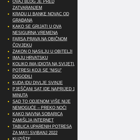
OVAJ BLOG JE PRED
ZATVARANJEM
KRADU LI BANKE NOVAC OD
GRAĐANA
KAKO SE GRIJATI U OVA
NESIGURNA VREMENA
FARSA PRAVA NA OBIČNOM
ČOVJEKU
ZAKON O NASILJU U OBITELJI
IMAJU HRVATSKU
KOLIKO IMA IDIOTA NA SVIJETU?
POTRESI KOJI SE “NISU”
DOGODILI
KUDA IDU DIVLJE SVINJE
PJEŠČANI SAT IDE NAPRIJED 10
MINUTA
SAD TO ODJENOM VIŠE NIJE
NEMOGUĆE – PREKO NOĆI
KAKO NAIVNA SOBARICA
ZAMIŠLJA INTERNET
TABLICA UPARENIH POTRESA
ZA MAY/ SVIBANJ 2022
KLIZIŠTE