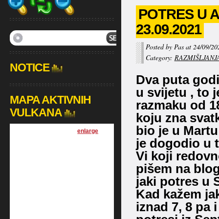
POTRES U A
23.09.2021
Posted by Pas at 24/09/20
Category:
RAZMIŠLJANJ
NOTICE
Dva puta godi
u svijetu , to
MAPA AKTIVNIH
razmaku od 18
VULKANA
koju zna svat
bio je u Martu
[
enlarge
]
je dogodio u to
Vi koji redovn
pišem na blo
jaki potres u 
Kad kažem jak
iznad 7, 8 pa 