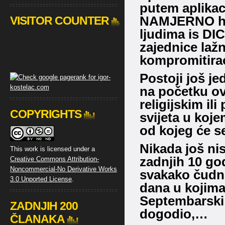
putem aplikaci
NAMJERNO ha
VISITOR COUNTER
ljudima is D
zajednice lažn
kompromitirao
Postoji još 
na početku ov
religijskim i
COPYRIGHTS
svijeta u koje
od kojeg će se 
Nikada još ni
This work is licensed under a
zadnjih 10 go
Creative Commons Attribution-
Noncommercial-No Derivative Works
svakako čudno
3.0 Unported License
.
dana u kojima
Septembarski p
ZADNJIH 200
dogodio,…
ČLANAKA