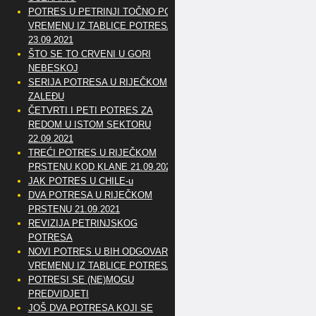
POTRES U PETRINJI TOČNO PO
VREMENU IZ TABLICE POTRESA
23.09.2021
ŠTO SE TO CRVENI U GORI
NEBESKOJ
SERIJA POTRESA U RIJEČKOM
ZALEĐU
ČETVRTI I PETI POTRES ZA
REDOM U ISTOM SEKTORU
22.09.2021
TREĆI POTRES U RIJEČKOM
PRSTENU KOD KLANE 21.09.2021
JAK POTRES U CHILE-u
DVA POTRESA U RIJEČKOM
PRSTENU 21.09.2021
REVIZIJA PETRINJSKOG
POTRESA
NOVI POTRES U BIH ODGOVARA
VREMENU IZ TABLICE POTRESA
POTRESI SE (NE)MOGU
PREDVIDJETI
JOŠ DVA POTRESA KOJI SE