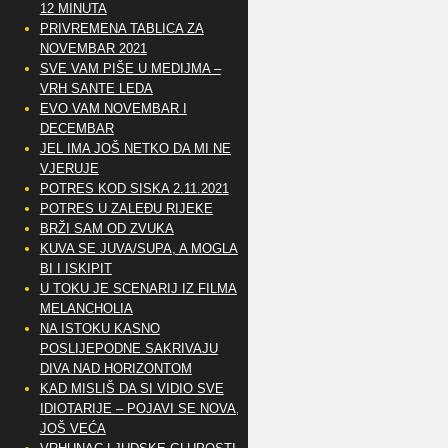
12 MINUTA
PRIVREMENA TABLICA ZA
NOVEMBAR 2021
SVE VAM PIŠE U MEDIJMA –
VRH SANTE LEDA
EVO VAM NOVEMBAR I
DECEMBAR
JEL IMA JOŠ NETKO DA MI NE
VJERUJE
POTRES KOD SISKA 2.11.2021
POTRES U ZALEĐU RIJEKE
BRŽI SAM OD ZVUKA
KUVA SE JUVA/SUPA, A MOGLA
BI I ISKIPIT
U TOKU JE SCENARIJ IZ FILMA
MELANCHOLIA
NA ISTOKU KASNO
POSLIJEPODNE SAKRIVAJU
DIVA NAD HORIZONTOM
KAD MISLIŠ DA SI VIDIO SVE
IDIOTARIJE – POJAVI SE NOVA,..
JOŠ VEĆA