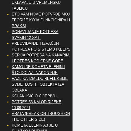
UKLAPAJU U VREMENSKU
TABLICU
ETO VAM NOVE POTVRDE MOJE
TEORIJE KOJA FUNKCIONIRA U
PRAKSI
PONAVLJANJE POTRESA
SVAKIH 12 SATI
PREDVIĐANJE I IZRAČUN
POTRESA PO SISTEMU IKEEPS
SERIJA POTRESA NA KANARIMA
I POTRES KOD CRNE GORE
KAMO IDE KOMETA ELENIN I
ŠTO DOLAZI NAKON NJE
RAZLIKA IZMEĐU REFLEKSIJE
SVIJETLOSTI I OBJEKTA IZA
OBLAKA
KOLAKUŠIĆ O CIJEPIVU
POTRES 53 KM OD RIJEKE
10.09.2021
VRATA (BREAK ON TROUGH ON
THE OTHER SIDE)
KOMETA ELENIN A3 JE U