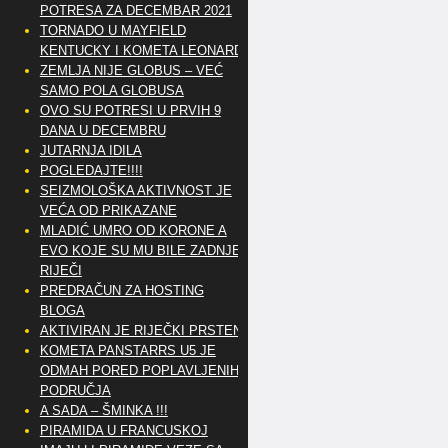
POTRESA ZA DECEMBAR 2021
TORNADO U MAYFIELD
KENTUCKY I KOMETA LEONARD
ZEMLJA NIJE GLOBUS – VEĆ
SAMO POLA GLOBUSA
OVO SU POTRESI U PRVIH 9
DANA U DECEMBRU
JUTARNJA IDILA
POGLEDAJTE!!!!
SEIZMOLOŠKA AKTIVNOST JE
VEĆA OD PRIKAZANE
MLADIĆ UMRO OD KORONE A
EVO KOJE SU MU BILE ZADNJE
RIJEČI
PREDRAČUN ZA HOSTING
BLOGA
AKTIVIRAN JE RIJEČKI PRSTEN
KOMETA PANSTARRS U5 JE
ODMAH PORED POPLAVLJENIH
PODRUČJA
A SADA – ŠMINKA !!!
PIRAMIDA U FRANCUSKOJ