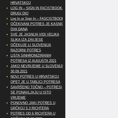
HRVATSKOJ
LOG IN – SIGN IN FACISTBOOK –
DRUGI DIO
Log In or Sign In – FASCISTBOOK
OČEKIVANI POTRES JE KASNIO
DVA DANA
SVE JE JASNIJA VIDI VELIKA
SLIKA IZA ZAVJESE
OČEKUJE LI SLOVENIJA
RAZORNI POTRES
LISTA SINHRONIZIRANIH
POTRESA IZ AUGUSTA 2021
JAKO NEVRIJEME U SLOVENIJI
30.09.2021
NOVI POTRES U HRVATSKOJ
OPET JE U TABLICI POTRESA
SAVRŠENO TOČNO – POTRESI
SE PONAVLJAJU U ISTO
VRIJEME
PONOVNO JAKI POTRES U
GRČKOJ 5.3 RICHTERA
POTRES OD 6 RICHTERA U