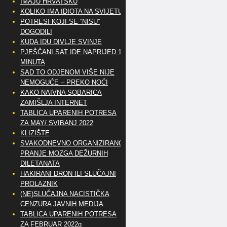
IMAJU HRVATSKU
KOLIKO IMA IDIOTA NA SVIJETU?
POTRESI KOJI SE “NISU”
DOGODILI
KUDA IDU DIVLJE SVINJE
PJEŠČANI SAT IDE NAPRIJED 10
MINUTA
SAD TO ODJENOM VIŠE NIJE
NEMOGUĆE – PREKO NOĆI
KAKO NAIVNA SOBARICA
ZAMIŠLJA INTERNET
TABLICA UPARENIH POTRESA
ZA MAY/ SVIBANJ 2022
KLIZIŠTE
SVAKODNEVNO ORGANIZIRANO
PRANJE MOZGA DEŽURNIH
DILETANATA
HAKIRANI DRON ILI SLUČAJNI
PROLAZNIK
(NE)SLUČAJNA NACISTIČKA
CENZURA JAVNIH MEDIJA
TABLICA UPARENIH POTRESA
ZA FEBRUAR 2022g