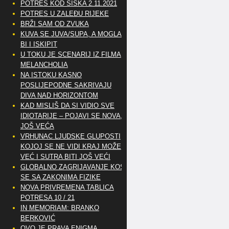
POTRES KOD SISKA 2.11.2021
POTRES U ZALEĐU RIJEKE
BRŽI SAM OD ZVUKA
KUVA SE JUVA/SUPA, A MOGLA
BI I ISKIPIT
U TOKU JE SCENARIJ IZ FILMA
MELANCHOLIA
NA ISTOKU KASNO
POSLIJEPODNE SAKRIVAJU
DIVA NAD HORIZONTOM
KAD MISLIŠ DA SI VIDIO SVE
IDIOTARIJE – POJAVI SE NOVA,..
JOŠ VEĆA
VRHUNAC LJUDSKE GLUPOSTI
KOJOJ SE NE VIDI KRAJ MOŽE
VEĆ I SUTRA BITI JOŠ VEĆI
GLOBALNO ZAGRIJAVANJE KOSI
SE SA ZAKONIMA FIZIKE
NOVA PRIVREMENA TABLICA
POTRESA 10 / 21
IN MEMORIAM: BRANKO
BERKOVIĆ
OVO JE PRAVA ENIGMA