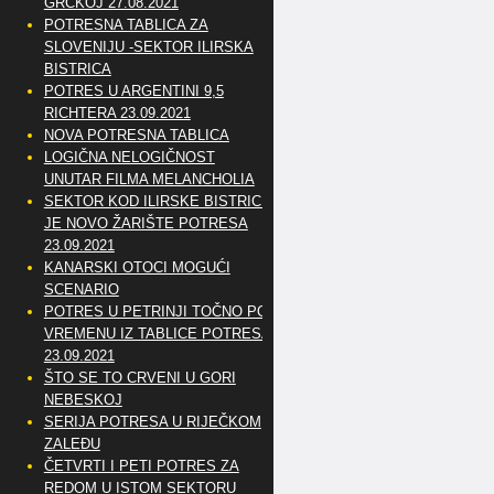
GRČKOJ 27.08.2021
POTRESNA TABLICA ZA
SLOVENIJU -SEKTOR ILIRSKA
BISTRICA
POTRES U ARGENTINI 9,5
RICHTERA 23.09.2021
NOVA POTRESNA TABLICA
LOGIČNA NELOGIČNOST
UNUTAR FILMA MELANCHOLIA
SEKTOR KOD ILIRSKE BISTRICE
JE NOVO ŽARIŠTE POTRESA
23.09.2021
KANARSKI OTOCI MOGUĆI
SCENARIO
POTRES U PETRINJI TOČNO PO
VREMENU IZ TABLICE POTRESA
23.09.2021
ŠTO SE TO CRVENI U GORI
NEBESKOJ
SERIJA POTRESA U RIJEČKOM
ZALEĐU
ČETVRTI I PETI POTRES ZA
REDOM U ISTOM SEKTORU