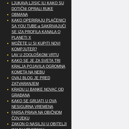
LJUKAVA LJISIC ILI KAKO SU
DOTIČNI OPRALI RUKE
OBMANA
KAKO OPERIRAJU PLAĆENICI
SA YOU TUBE-a SAKRIVAJUĆI
SE IZA PROFILA KANALA O
PLANETI X
MOŽETE LI SI KUPITI NOVI
KOMPJUTER?
LAV U ZOOLOŠKOM VRTU
KAKO SE JE ZA SVETA TRI
KRALJA POJAVILA OGROMNA
KOMETA NA NEBU
OVAJ BLOG JE PRED
ZATVARANJEM
KRADU LI BANKE NOVAC OD
GRAĐANA
KAKO SE GRIJATI U OVA
NESIGURNA VREMENA
FARSA PRAVA NA OBIČNOM
ČOVJEKU
ZAKON O NASILJU U OBITELJI