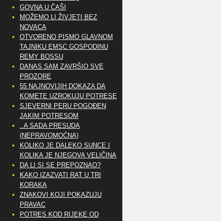
GOVNA U ČAŠI
MOŽEMO LI ŽIVJETI BEZ
NOVACA
OTVORENO PISMO GLAVNOM
TAJNIKU EMSC GOSPODINU
REMY BOSSU
DANAS SAM ZAVRŠIO SVE
PROZORE
55 NAJNOVIJIH DOKAZA DA
KOMETE UZROKUJU POTRESE
SJEVERNI PERU POGOĐEN
JAKIM POTRESOM
..A SADA PRESUDA
(NEPRAVOMOĆNA)
KOLIKO JE DALEKO SUNCE I
KOLIKA JE NJEGOVA VELIČINA
DA LI SI SE PREPOZNAO?
KAKO IZAZVATI RAT U TRI
KORAKA
ZNAKOVI KOJI POKAZUJU
PRAVAC
POTRES KOD RIJEKE OD