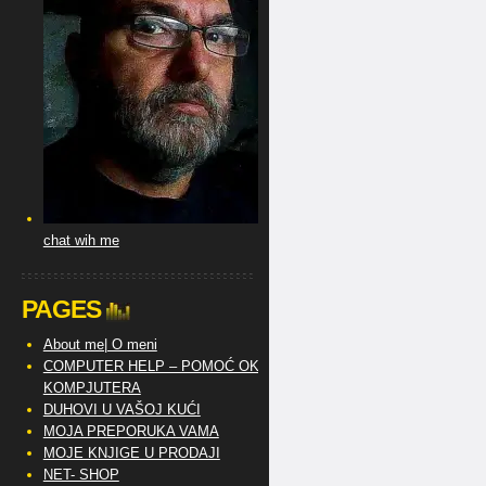
chat wih me
PAGES
About me| O meni
COMPUTER HELP – POMOĆ OKO
KOMPJUTERA
DUHOVI U VAŠOJ KUĆI
MOJA PREPORUKA VAMA
MOJE KNJIGE U PRODAJI
NET- SHOP