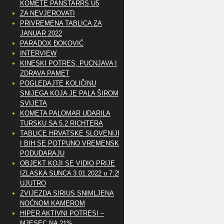
KOMETE PANSTARRS U5
ZA NEVJEROVATI
PRIVREMENA TABLICA ZA
JANUAR 2022
PARADOX ĐOKOVIĆ
INTERVIEW
KINESKI POTRES, PUCNJAVA I
ZDRAVA PAMET
POGLEDAJTE KOLIČINU
SNIJEGA KOJA JE PALA ŠIROM
SVIJETA
KOMETA PALOMAR UDARILA
TURSKU SA 5.2 RICHTERA
TABLICE HRVATSKE SLOVENIJE
I BIH SE POTPUNO VREMENSKI
PODUDARAJU
OBJEKT KOJI SE VIDIO PRIJE
IZLASKA SUNCA 3.01.2022 u 7:25
UJUTRO
ZVIJEZDA SIRIUS SNIMLJENA
NOĆNOM KAMEROM
HIPER AKTIVNI POTRESI –
MJESEC NA 21%