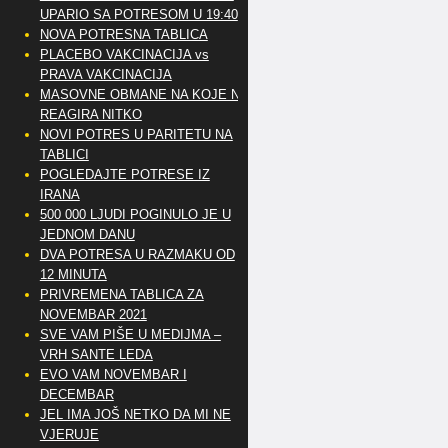
UPARIO SA POTRESOM U 19:40
NOVA POTRESNA TABLICA
PLACEBO VAKCINACIJA vs
PRAVA VAKCINACIJA
MASOVNE OBMANE NA KOJE NE
REAGIRA NITKO
NOVI POTRES U PARITETU NA
TABLICI
POGLEDAJTE POTRESE IZ
IRANA
500 000 LJUDI POGINULO JE U
JEDNOM DANU
DVA POTRESA U RAZMAKU OD
12 MINUTA
PRIVREMENA TABLICA ZA
NOVEMBAR 2021
SVE VAM PIŠE U MEDIJMA –
VRH SANTE LEDA
EVO VAM NOVEMBAR I
DECEMBAR
JEL IMA JOŠ NETKO DA MI NE
VJERUJE