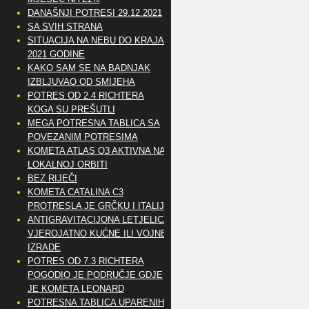
DANAŠNJI POTRESI 29.12.2021
SA SVIH STRANA
SITUACIJA NA NEBU DO KRAJA
2021 GODINE
KAKO SAM SE NA BADNJAK
IZBLJUVAO OD SMIJEHA
POTRES OD 2.4 RICHTERA
KOGA SU PREŠUTLI
MEGA POTRESNA TABLICA SA
POVEZANIM POTRESIMA
KOMETA ATLAS Q3 AKTIVNA NA
LOKALNOJ ORBITI
BEZ RIJEČI
KOMETA CATALINA C3
PROTRESLA JE GRČKU I ITALIJU
ANTIGRAVITACIJONA LETJELICA
VJEROJATNO KUĆNE ILI VOJNE
IZRADE
POTRES OD 7.3 RICHTERA
POGODIO JE PODRUČJE GDJE
JE KOMETA LEONARD
POTRESNA TABLICA UPARENIH