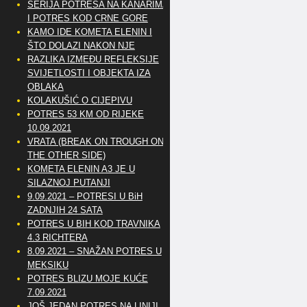
SERIJA POTRESA NA KANARIMA
I POTRES KOD CRNE GORE
KAMO IDE KOMETA ELENIN I
ŠTO DOLAZI NAKON NJE
RAZLIKA IZMEĐU REFLEKSIJE
SVIJETLOSTI I OBJEKTA IZA
OBLAKA
KOLAKUŠIĆ O CIJEPIVU
POTRES 53 KM OD RIJEKE
10.09.2021
VRATA (BREAK ON TROUGH ON
THE OTHER SIDE)
KOMETA ELENIN A3 JE U
SILAZNOJ PUTANJI
9.09.2021 – POTRESI U BiH
ZADNJIH 24 SATA
POTRES U BIH KOD TRAVNIKA
4.3 RICHTERA
8.09.2021 – SNAŽAN POTRES U
MEKSIKU
POTRES BLIZU MOJE KUĆE
7.09.2021
JOŠ JEDAN POTRES NA LINIJI