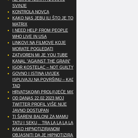
SVINJE
KONTROLA NOVCA
KAKO NAS JEBU ILI ŠTO JE TO
MATRIX
I NEED HELP FROM PEOPLE
WHO LIVE IN USA
LINKOVI NA FILMOVE KOJE
MORATE POGLEDATI
ZATVOREN MI JE YOU TUBE
KANAL “AGAINST THE GRAIN”
IGOR KOSTELAC – NOT GUILTY
GOVNO I ISTINA UVIJEK
ISPLIVAJU NA POVRŠINU – KAD
TAD
HRVATSKO(M) PROL(I)JEĆE MIG
OD DANAS 22.02.2023 MOJ
TWITTER PROFIL VIŠE NIJE
JAVNO DOSTUPAN
TI ŠARENI BALONI ZA MAMU
TATU I SEKU,.. TRA LA LA LA LA
KAKO HIPNOTIZIRANOM
OBJASNITI DA JE HIPNOTIZIRAN