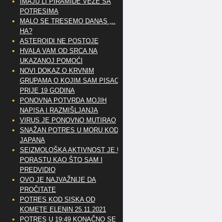
IMAJU LI PIRAMIDE VEZE SA
POTRESIMA
MALO SE TRESEMO DANAS ,..
HA?
ASTEROIDI NE POSTOJE
HVALA VAM OD SRCA NA
UKAZANOJ POMOĆI
NOVI DOKAZ O KRVNIM
GRUPAMA O KOJIM SAM PISAO
PRIJE 19 GODINA
PONOVNA POTVRDA MOJIH
NAPISA I RAZMIŠLJANJA
VIRUS JE PONOVNO MUTIRAO
SNAŽAN POTRES U MORU KOD
JAPANA
SEIZMOLOŠKA AKTIVNOST JE U
PORASTU KAO ŠTO SAM I
PREDVIDIO
OVO JE NAJVAŽNIJE DA
PROČITATE
POTRES KOD SISKA OD
KOMETE ELENIN 25.11.2021
POTRES U 19:49 KONAČNO SE