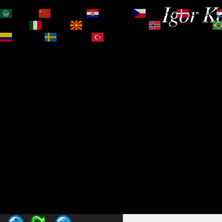
Igor Ko
العربية
简体中文
Hrvatski
Čeština‎
Dansk
Magyar
Italiano
Македонски јазик
Norsk bokmål
Español
Svenska
Türkçe