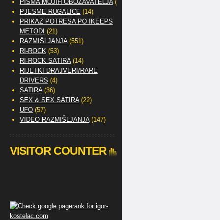
PISMA MOJIH OBOŽAVATELJA
(2)
PJESME RUGALICE
(14)
PRIKAZ POTRESA PO IKEEPS
METODI
(21)
RAZMIŠLJANJA
(551)
RI-ROCK
(53)
RI-ROCK SATIRA
(14)
RIJETKI DRAJVERI/RARE
DRIVERS
(4)
SATIRA
(36)
SEX & SEX SATIRA
(22)
UFO
(57)
VIDEO RAZMIŠLJANJA
(147)
VISITOR COUNTER