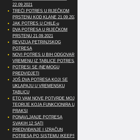
22.09.2021
TREĆI POTRES U RIJEČKOM
PRSTENU KOD KLANE 21.09.2021
JAK POTRES U CHILE-u
DVA POTRESA U RIJEČKOM
PRSTENU 21.09.2021
REVIZIJA PETRINJSKOG
POTRESA
NOVI POTRES U BIH ODGOVARA
VREMENU IZ TABLICE POTRESA
POTRESI SE (NE)MOGU
PREDVIDJETI
JOŠ DVA POTRESA KOJI SE
UKLAPAJU U VREMENSKU
TABLICU
ETO VAM NOVE POTVRDE MOJE
TEORIJE KOJA FUNKCIONIRA U
PRAKSI
PONAVLJANJE POTRESA
SVAKIH 12 SATI
PREDVIĐANJE I IZRAČUN
POTRESA PO SISTEMU IKEEPS