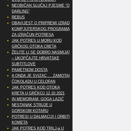
NEOBIČAN SLUČAJ PJESME “OH
DARLING”
REBUS
OBAVIJEST O PRIPREMI IZRADE
KOMPJUTERSKOG PROGRAMA
ZA IZRAČUN POTRESA
JAK POTRES U MORU KOD
GRČKOG OTOKA CRETA
ŽELITE LI SE DOBRO NASMIJATI
– UKOPČAJTE HRVATSKE
SUBTITLOVE
PAMETNOM DOSTA
A ONDA JE SVIZAC,… ZAMOTAO
ČOKOLADU U CELOFAN
JAK POTRES KOD OTOKA
KRETA U GRČKOJ 12.10.2021
IN MEMORIAM: GOGA LAZIĆ
NESTANAK STRUJE U
GORSKOM KOTARU
POTRESI U DALMACIJI I ORBITE
KOMETA
JAK POTRES KOD TRILJ-a U