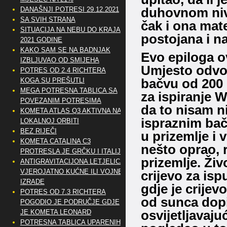
duhovnom nivo
DANAŠNJI POTRESI 29.12.2021
SA SVIH STRANA
čak i ona mate
SITUACIJA NA NEBU DO KRAJA
postojana i n
2021 GODINE
KAKO SAM SE NA BADNJAK
Evo epiloga ov
IZBLJUVAO OD SMIJEHA
Umjesto odvod
POTRES OD 2.4 RICHTERA
bačvu od 200 l
KOGA SU PREŠUTLI
MEGA POTRESNA TABLICA SA
za ispiranje 
POVEZANIM POTRESIMA
da to nisam ni
KOMETA ATLAS Q3 AKTIVNA NA
ispraznim bač
LOKALNOJ ORBITI
BEZ RIJEČI
u prizemlje i
KOMETA CATALINA C3
nešto oprao, r
PROTRESLA JE GRČKU I ITALIJU
prizemlje. Živ
ANTIGRAVITACIJONA LETJELICA
VJEROJATNO KUĆNE ILI VOJNE
crijevo za is
IZRADE
gdje je crijevo
POTRES OD 7.3 RICHTERA
od sunca dopi
POGODIO JE PODRUČJE GDJE
osvijetljavaj
JE KOMETA LEONARD
POTRESNA TABLICA UPARENIH