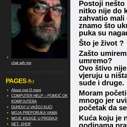
Postoji nešto 
nitko nije do 
zahvatio mali
znamo što uk
puka su naga
Što je život ?
Zašto umirem
umremo?
chat wih me
Ovo štivo nije
vjeruju u ništ
PAGES
sude i druge.
About me| O meni
Moram početi 
COMPUTER HELP – POMOĆ OKO
mnogo jer uvi
KOMPJUTERA
početak da s
DUHOVI U VAŠOJ KUĆI
MOJA PREPORUKA VAMA
Kuća koju je n
MOJE KNJIGE U PRODAJI
godinama prazn
NET- SHOP