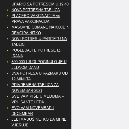
UPARIO SA POTRESOM U 19:40
NOVA POTRESNA TABLICA
PLACEBO VAKCINACIJA vs
PRAVA VAKCINACIJA
MASOVNE OBMANE NA KOJE NE
REAGIRA NITKO
NOVI POTRES U PARITETU NA
TABLICI
POGLEDAJTE POTRESE IZ
IRANA
500 000 LJUDI POGINULO JE U
JEDNOM DANU
DVA POTRESA U RAZMAKU OD
12 MINUTA
PRIVREMENA TABLICA ZA
NOVEMBAR 2021
SVE VAM PIŠE U MEDIJMA –
VRH SANTE LEDA
EVO VAM NOVEMBAR I
DECEMBAR
JEL IMA JOŠ NETKO DA MI NE
VJERUJE