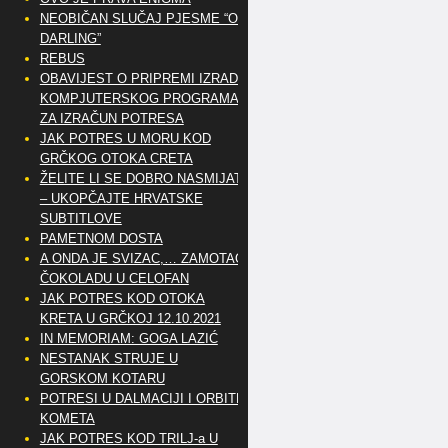
NEOBIČAN SLUČAJ PJESME “OH
DARLING”
REBUS
OBAVIJEST O PRIPREMI IZRADE
KOMPJUTERSKOG PROGRAMA
ZA IZRAČUN POTRESA
JAK POTRES U MORU KOD
GRČKOG OTOKA CRETA
ŽELITE LI SE DOBRO NASMIJATI
– UKOPČAJTE HRVATSKE
SUBTITLOVE
PAMETNOM DOSTA
A ONDA JE SVIZAC,… ZAMOTAO
ČOKOLADU U CELOFAN
JAK POTRES KOD OTOKA
KRETA U GRČKOJ 12.10.2021
IN MEMORIAM: GOGA LAZIĆ
NESTANAK STRUJE U
GORSKOM KOTARU
POTRESI U DALMACIJI I ORBITE
KOMETA
JAK POTRES KOD TRILJ-a U