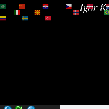
Igor Ko
العربية
简体中文
Hrvatski
Čeština‎
Dansk
Magyar
Italiano
Македонски јазик
Norsk bokmål
Español
Svenska
Türkçe