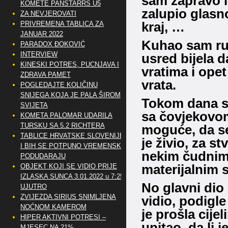
sam zapravo i 
KOMETE PANSTARRS U5
zalupio glasno
ZA NEVJEROVATI
kraj, …
PRIVREMENA TABLICA ZA
JANUAR 2022
Kuhao sam ru
PARADOX ĐOKOVIĆ
INTERVIEW
usred bijela d
KINESKI POTRES, PUCNJAVA I
vratima i ope
ZDRAVA PAMET
vrata.
POGLEDAJTE KOLIČINU
SNIJEGA KOJA JE PALA ŠIROM
Tokom dana s
SVIJETA
sa čovjekovom
KOMETA PALOMAR UDARILA
TURSKU SA 5.2 RICHTERA
moguće, da se
TABLICE HRVATSKE SLOVENIJE
je živio, za st
I BIH SE POTPUNO VREMENSKI
nekim čudnim
PODUDARAJU
materijalnim s
OBJEKT KOJI SE VIDIO PRIJE
IZLASKA SUNCA 3.01.2022 u 7:25
No glavni dio 
UJUTRO
ZVIJEZDA SIRIUS SNIMLJENA
vidio, podigle
NOĆNOM KAMEROM
je prošla cije
HIPER AKTIVNI POTRESI –
upitao, da li 
MJESEC NA 21%