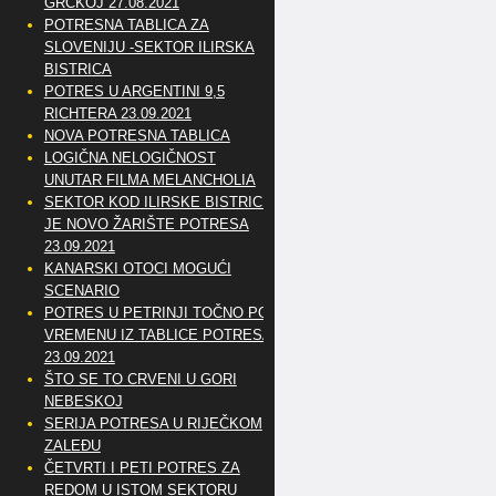
GRČKOJ 27.08.2021
POTRESNA TABLICA ZA
SLOVENIJU -SEKTOR ILIRSKA
BISTRICA
POTRES U ARGENTINI 9,5
RICHTERA 23.09.2021
NOVA POTRESNA TABLICA
LOGIČNA NELOGIČNOST
UNUTAR FILMA MELANCHOLIA
SEKTOR KOD ILIRSKE BISTRICE
JE NOVO ŽARIŠTE POTRESA
23.09.2021
KANARSKI OTOCI MOGUĆI
SCENARIO
POTRES U PETRINJI TOČNO PO
VREMENU IZ TABLICE POTRESA
23.09.2021
ŠTO SE TO CRVENI U GORI
NEBESKOJ
SERIJA POTRESA U RIJEČKOM
ZALEĐU
ČETVRTI I PETI POTRES ZA
REDOM U ISTOM SEKTORU