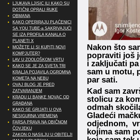
LJUKAVA LJISIC ILI KAKO SU
DOTIČNI OPRALI RUKE
OBMANA
KAKO OPERIRAJU PLAĆENICI
SA YOU TUBE-a SAKRIVAJUĆI
SE IZA PROFILA KANALA O
PLANETI X
Nakon što sam
MOŽETE LI SI KUPITI NOVI
popraviti još 
KOMPJUTER?
LAV U ZOOLOŠKOM VRTU
i zaključati p
KAKO SE JE ZA SVETA TRI
sam u motu, p
KRALJA POJAVILA OGROMNA
par sati.
KOMETA NA NEBU
OVAJ BLOG JE PRED
Kad sam završi
ZATVARANJEM
stolicu za ko
KRADU LI BANKE NOVAC OD
GRAĐANA
odmah skočila 
KAKO SE GRIJATI U OVA
Gladeći mačku
NESIGURNA VREMENA
odjednom, vra
FARSA PRAVA NA OBIČNOM
ČOVJEKU
kojima sam pop
ZAKON O NASILJU U OBITELJI
koja sam tek u