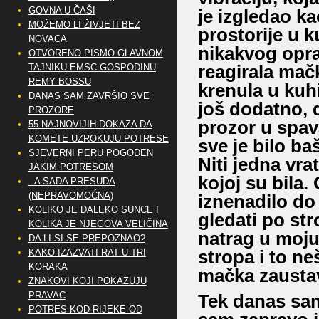
GOVNA U ČAŠI
je izgledao ka
MOŽEMO LI ŽIVJETI BEZ
prostorije u ku
NOVACA
nikakvog opra
OTVORENO PISMO GLAVNOM
reagirala mačk
TAJNIKU EMSC GOSPODINU
REMY BOSSU
krenula u kuhi
DANAS SAM ZAVRŠIO SVE
još dodatno, 
PROZORE
prozor u spava
55 NAJNOVIJIH DOKAZA DA
KOMETE UZROKUJU POTRESE
sve je bilo b
SJEVERNI PERU POGOĐEN
Niti jedna vra
JAKIM POTRESOM
kojoj su bila.
..A SADA PRESUDA
(NEPRAVOMOĆNA)
iznenadilo do 
KOLIKO JE DALEKO SUNCE I
gledati po str
KOLIKA JE NJEGOVA VELIČINA
natrag u moju 
DA LI SI SE PREPOZNAO?
stropa i to ne
KAKO IZAZVATI RAT U TRI
KORAKA
mačka zaustav
ZNAKOVI KOJI POKAZUJU
PRAVAC
Tek danas sam
POTRES KOD RIJEKE OD