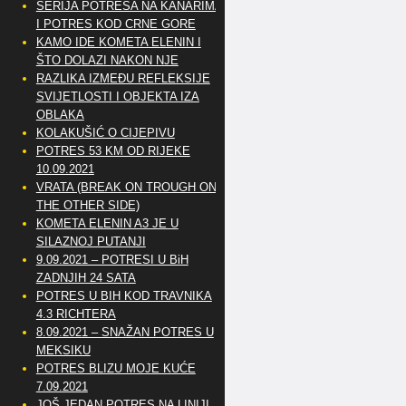
SERIJA POTRESA NA KANARIMA
I POTRES KOD CRNE GORE
KAMO IDE KOMETA ELENIN I
ŠTO DOLAZI NAKON NJE
RAZLIKA IZMEĐU REFLEKSIJE
SVIJETLOSTI I OBJEKTA IZA
OBLAKA
KOLAKUŠIĆ O CIJEPIVU
POTRES 53 KM OD RIJEKE
10.09.2021
VRATA (BREAK ON TROUGH ON
THE OTHER SIDE)
KOMETA ELENIN A3 JE U
SILAZNOJ PUTANJI
9.09.2021 – POTRESI U BiH
ZADNJIH 24 SATA
POTRES U BIH KOD TRAVNIKA
4.3 RICHTERA
8.09.2021 – SNAŽAN POTRES U
MEKSIKU
POTRES BLIZU MOJE KUĆE
7.09.2021
JOŠ JEDAN POTRES NA LINIJI