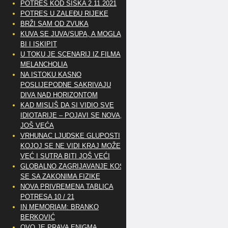
POTRES KOD SISKA 2.11.2021
POTRES U ZALEĐU RIJEKE
BRŽI SAM OD ZVUKA
KUVA SE JUVA/SUPA, A MOGLA
BI I ISKIPIT
U TOKU JE SCENARIJ IZ FILMA
MELANCHOLIA
NA ISTOKU KASNO
POSLIJEPODNE SAKRIVAJU
DIVA NAD HORIZONTOM
KAD MISLIŠ DA SI VIDIO SVE
IDIOTARIJE – POJAVI SE NOVA,..
JOŠ VEĆA
VRHUNAC LJUDSKE GLUPOSTI
KOJOJ SE NE VIDI KRAJ MOŽE
VEĆ I SUTRA BITI JOŠ VEĆI
GLOBALNO ZAGRIJAVANJE KOSI
SE SA ZAKONIMA FIZIKE
NOVA PRIVREMENA TABLICA
POTRESA 10 / 21
IN MEMORIAM: BRANKO
BERKOVIĆ
OVO JE PRAVA ENIGMA