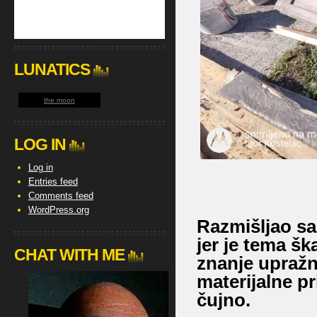
LUNATICS
the moon
LOG IN
Log in
Entries feed
Comments feed
WordPress.org
Razmišljao sa
jer je tema ška
CHAT WITH ME
znanje upražn
materijalne pri
čujno.