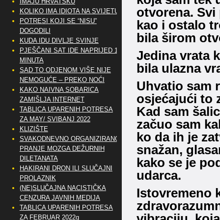
IMAJU HRVATSKU
otvorena. Svi 
KOLIKO IMA IDIOTA NA SVIJETU?
POTRESI KOJI SE “NISU”
kao i ostalo t
DOGODILI
bila širom ot
KUDA IDU DIVLJE SVINJE
PJEŠČANI SAT IDE NAPRIJED 10
Jedina vrata k
MINUTA
bila ulazna vr
SAD TO ODJENOM VIŠE NIJE
NEMOGUĆE – PREKO NOĆI
Uhvatio sam r
KAKO NAIVNA SOBARICA
osjećajući to
ZAMIŠLJA INTERNET
Kad sam šalic
TABLICA UPARENIH POTRESA
ZA MAY/ SVIBANJ 2022
začuo sam kak
KLIZIŠTE
ko da ih je z
SVAKODNEVNO ORGANIZIRANO
snažan, glasa
PRANJE MOZGA DEŽURNIH
DILETANATA
kako se je po
HAKIRANI DRON ILI SLUČAJNI
udarca.
PROLAZNIK
(NE)SLUČAJNA NACISTIČKA
Istovremeno k
CENZURA JAVNIH MEDIJA
zdravorazumni 
TABLICA UPARENIH POTRESA
vibraciju, koj
ZA FEBRUAR 2022g