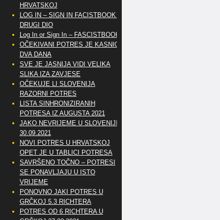
HRVATSKOJ
LOG IN – SIGN IN FACISTBOOK –
DRUGI DIO
Log In or Sign In – FASCISTBOOK
OČEKIVANI POTRES JE KASNIO
DVA DANA
SVE JE JASNIJA VIDI VELIKA
SLIKA IZA ZAVJESE
OČEKUJE LI SLOVENIJA
RAZORNI POTRES
LISTA SINHRONIZIRANIH
POTRESA IZ AUGUSTA 2021
JAKO NEVRIJEME U SLOVENIJI
30.09.2021
NOVI POTRES U HRVATSKOJ
OPET JE U TABLICI POTRESA
SAVRŠENO TOČNO – POTRESI
SE PONAVLJAJU U ISTO
VRIJEME
PONOVNO JAKI POTRES U
GRČKOJ 5.3 RICHTERA
POTRES OD 6 RICHTERA U