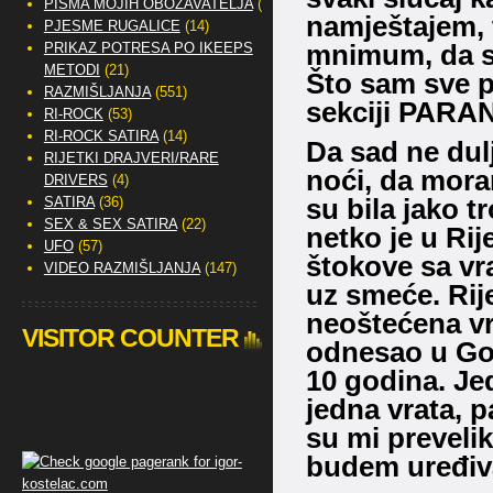
PISMA MOJIH OBOŽAVATELJA
(2)
namještajem, 
PJESME RUGALICE
(14)
mnimum, da se
PRIKAZ POTRESA PO IKEEPS
METODI
(21)
Što sam sve pr
RAZMIŠLJANJA
(551)
sekciji PAR
RI-ROCK
(53)
RI-ROCK SATIRA
(14)
Da sad ne dulj
RIJETKI DRAJVERI/RARE
noći, da mora
DRIVERS
(4)
su bila jako t
SATIRA
(36)
SEX & SEX SATIRA
(22)
netko je u Rij
UFO
(57)
štokove sa vr
VIDEO RAZMIŠLJANJA
(147)
uz smeće. Rij
neoštećena vr
VISITOR COUNTER
odnesao u Gor
10 godina. Je
jedna vrata, p
su mi preveli
budem uređiva