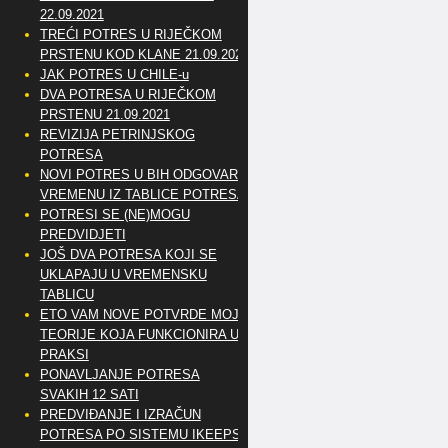
22.09.2021
TREĆI POTRES U RIJEČKOM
PRSTENU KOD KLANE 21.09.2021
JAK POTRES U CHILE-u
DVA POTRESA U RIJEČKOM
PRSTENU 21.09.2021
REVIZIJA PETRINJSKOG
POTRESA
NOVI POTRES U BIH ODGOVARA
VREMENU IZ TABLICE POTRESA
POTRESI SE (NE)MOGU
PREDVIDJETI
JOŠ DVA POTRESA KOJI SE
UKLAPAJU U VREMENSKU
TABLICU
ETO VAM NOVE POTVRDE MOJE
TEORIJE KOJA FUNKCIONIRA U
PRAKSI
PONAVLJANJE POTRESA
SVAKIH 12 SATI
PREDVIĐANJE I IZRAČUN
POTRESA PO SISTEMU IKEEPS