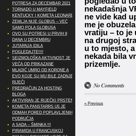
pogledao u to
POTRESA ZA DECEMBAR 2021
nekadašnja VR
TORNADO U MAYFIELD
ne vide kad up
KENTUCKY I KOMETA LEONARD
ZEMLJA NIJE GLOBUS – VEĆ
me je obuzela
SAMO POLA GLOBUSA
vratiju – to j
OVO SU POTRESI U PRVIH 9
na drugoj str
DANA U DECEMBRU
JUTARNJA IDILA
u to mjesto, a
POGLEDAJTE!!!!
nekada bila vr
SEIZMOLOŠKA AKTIVNOST JE
prizemlje.
VEĆA OD PRIKAZANE
MLADIĆ UMRO OD KORONE A
EVO KOJE SU MU BILE ZADNJE
RIJEČI
No Comments
PREDRAČUN ZA HOSTING
BLOGA
AKTIVIRAN JE RIJEČKI PRSTEN
« Previous
KOMETA PANSTARRS U5 JE
ODMAH PORED POPLAVLJENIH
PODRUČJA
A SADA – ŠMINKA !!!
PIRAMIDA U FRANCUSKOJ