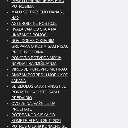
IMAJU LI PIRAMIDE VEZE SA
POTRESIMA
MALO SE TRESEMO DANAS ,..
HA?
ASTEROIDI NE POSTOJE
HVALA VAM OD SRCA NA
UKAZANOJ POMOĆI
NOVI DOKAZ O KRVNIM
GRUPAMA O KOJIM SAM PISAO
PRIJE 19 GODINA
PONOVNA POTVRDA MOJIH
NAPISA I RAZMIŠLJANJA
VIRUS JE PONOVNO MUTIRAO
SNAŽAN POTRES U MORU KOD
JAPANA
SEIZMOLOŠKA AKTIVNOST JE U
PORASTU KAO ŠTO SAM I
PREDVIDIO
OVO JE NAJVAŽNIJE DA
PROČITATE
POTRES KOD SISKA OD
KOMETE ELENIN 25.11.2021
POTRES U 19:49 KONAČNO SE