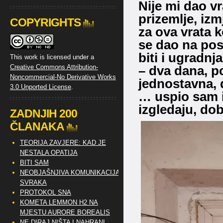
Nije mi dao vr
prizemlje, izm
COPYRIGHTS
za ova vrata 
se dao na pos
biti i ugradnj
This work is licensed under a
Creative Commons Attribution-
– dva dana, po
Noncommercial-No Derivative Works
jednostavna, 
3.0 Unported License
.
… uspio sam i
izgledaju, dob
ZADNJIH 200
ČLANAKA
TEORIJA ZAVJERE: KAD JE
NESTALA OPATIJA
BITI SAM
NEOBJAŠNJIVA KOMUNIKACIJA
SVRAKA
PROTOKOL SNA
KOMETA LEMMON H2 NA
MJESTU AURORE BOREALIS
NE DIRAJ NIŠTA I NAHRANI