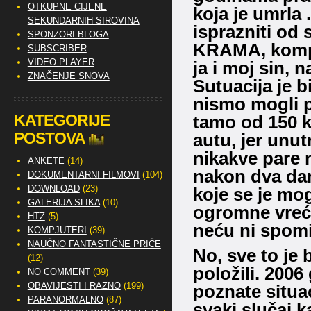
OTKUPNE CIJENE
koja je umrla 
SEKUNDARNIH SIROVINA
isprazniti od 
SPONZORI BLOGA
KRAMA, kompl
SUBSCRIBER
VIDEO PLAYER
ja i moj sin, 
ZNAČENJE SNOVA
Sutuacija je bi
nismo mogli p
KATEGORIJE
tamo od 150 k
POSTOVA
autu, jer unut
nikakve pare
ANKETE
(14)
nakon dva dan
DOKUMENTARNI FILMOVI
(104)
DOWNLOAD
(23)
koje se je mog
GALERIJA SLIKA
(10)
ogromne vreć
HTZ
(5)
neću ni spomi
KOMPJUTERI
(39)
NAUČNO FANTASTIČNE PRIČE
No, sve to je 
(12)
položili. 2006
NO COMMENT
(39)
OBAVIJESTI I RAZNO
(199)
poznate situac
PARANORMALNO
(87)
svaki slučaj 