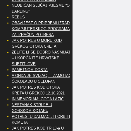
NEOBIČAN SLUČAJ PJESME “OH
DARLING”
REBUS
OBAVIJEST O PRIPREMI IZRADE
KOMPJUTERSKOG PROGRAMA
ZA IZRAČUN POTRESA
JAK POTRES U MORU KOD
GRČKOG OTOKA CRETA
ŽELITE LI SE DOBRO NASMIJATI
– UKOPČAJTE HRVATSKE
SUBTITLOVE
PAMETNOM DOSTA
A ONDA JE SVIZAC,… ZAMOTAO
ČOKOLADU U CELOFAN
JAK POTRES KOD OTOKA
KRETA U GRČKOJ 12.10.2021
IN MEMORIAM: GOGA LAZIĆ
NESTANAK STRUJE U
GORSKOM KOTARU
POTRESI U DALMACIJI I ORBITE
KOMETA
JAK POTRES KOD TRILJ-a U