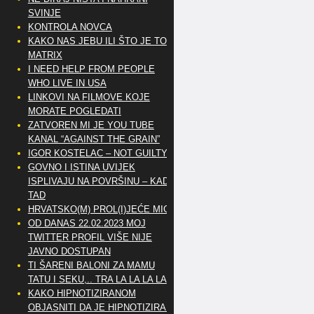
SVINJE
KONTROLA NOVCA
KAKO NAS JEBU ILI ŠTO JE TO
MATRIX
I NEED HELP FROM PEOPLE
WHO LIVE IN USA
LINKOVI NA FILMOVE KOJE
MORATE POGLEDATI
ZATVOREN MI JE YOU TUBE
KANAL “AGAINST THE GRAIN”
IGOR KOSTELAC – NOT GUILTY
GOVNO I ISTINA UVIJEK
ISPLIVAJU NA POVRŠINU – KAD
TAD
HRVATSKO(M) PROL(I)JEĆE MIG
OD DANAS 22.02.2023 MOJ
TWITTER PROFIL VIŠE NIJE
JAVNO DOSTUPAN
TI ŠARENI BALONI ZA MAMU
TATU I SEKU,.. TRA LA LA LA LA
KAKO HIPNOTIZIRANOM
OBJASNITI DA JE HIPNOTIZIRAN