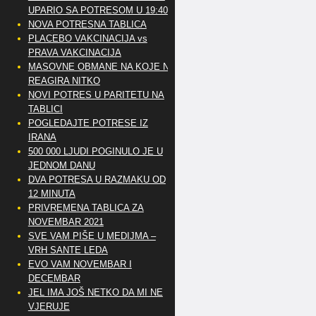
UPARIO SA POTRESOM U 19:40
NOVA POTRESNA TABLICA
PLACEBO VAKCINACIJA vs
PRAVA VAKCINACIJA
MASOVNE OBMANE NA KOJE NE
REAGIRA NITKO
NOVI POTRES U PARITETU NA
TABLICI
POGLEDAJTE POTRESE IZ
IRANA
500 000 LJUDI POGINULO JE U
JEDNOM DANU
DVA POTRESA U RAZMAKU OD
12 MINUTA
PRIVREMENA TABLICA ZA
NOVEMBAR 2021
SVE VAM PIŠE U MEDIJMA –
VRH SANTE LEDA
EVO VAM NOVEMBAR I
DECEMBAR
JEL IMA JOŠ NETKO DA MI NE
VJERUJE