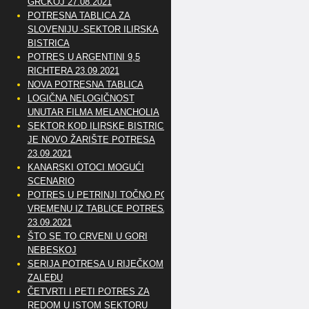
GRČKOJ 27.08.2021
POTRESNA TABLICA ZA
SLOVENIJU -SEKTOR ILIRSKA
BISTRICA
POTRES U ARGENTINI 9,5
RICHTERA 23.09.2021
NOVA POTRESNA TABLICA
LOGIČNA NELOGIČNOST
UNUTAR FILMA MELANCHOLIA
SEKTOR KOD ILIRSKE BISTRICE
JE NOVO ŽARIŠTE POTRESA
23.09.2021
KANARSKI OTOCI MOGUĆI
SCENARIO
POTRES U PETRINJI TOČNO PO
VREMENU IZ TABLICE POTRESA
23.09.2021
ŠTO SE TO CRVENI U GORI
NEBESKOJ
SERIJA POTRESA U RIJEČKOM
ZALEĐU
ČETVRTI I PETI POTRES ZA
REDOM U ISTOM SEKTORU