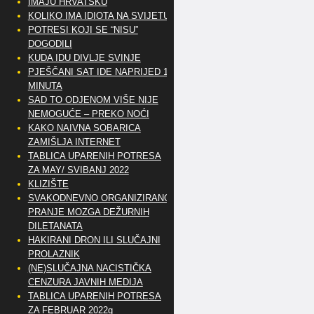
IMAJU HRVATSKU
KOLIKO IMA IDIOTA NA SVIJETU?
POTRESI KOJI SE “NISU”
DOGODILI
KUDA IDU DIVLJE SVINJE
PJEŠČANI SAT IDE NAPRIJED 10
MINUTA
SAD TO ODJENOM VIŠE NIJE
NEMOGUĆE – PREKO NOĆI
KAKO NAIVNA SOBARICA
ZAMIŠLJA INTERNET
TABLICA UPARENIH POTRESA
ZA MAY/ SVIBANJ 2022
KLIZIŠTE
SVAKODNEVNO ORGANIZIRANO
PRANJE MOZGA DEŽURNIH
DILETANATA
HAKIRANI DRON ILI SLUČAJNI
PROLAZNIK
(NE)SLUČAJNA NACISTIČKA
CENZURA JAVNIH MEDIJA
TABLICA UPARENIH POTRESA
ZA FEBRUAR 2022g