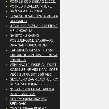
POTRES KOD SISKA 2.11.2021
POTRES U ZALEĐU RIJEKE
BRŽI SAM OD ZVUKA
KUVA SE JUVA/SUPA, A MOGLA
BI I ISKIPIT
U TOKU JE SCENARIJ IZ FILMA
MELANCHOLIA
NA ISTOKU KASNO
POSLIJEPODNE SAKRIVAJU
DIVA NAD HORIZONTOM
KAD MISLIŠ DA SI VIDIO SVE
IDIOTARIJE – POJAVI SE NOVA,..
JOŠ VEĆA
VRHUNAC LJUDSKE GLUPOSTI
KOJOJ SE NE VIDI KRAJ MOŽE
VEĆ I SUTRA BITI JOŠ VEĆI
GLOBALNO ZAGRIJAVANJE KOSI
SE SA ZAKONIMA FIZIKE
NOVA PRIVREMENA TABLICA
POTRESA 10 / 21
IN MEMORIAM: BRANKO
BERKOVIĆ
OVO JE PRAVA ENIGMA