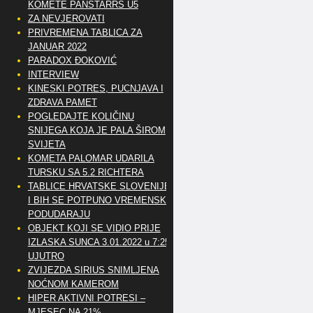
KOMETE PANSTARRS U5
ZA NEVJEROVATI
PRIVREMENA TABLICA ZA
JANUAR 2022
PARADOX ĐOKOVIĆ
INTERVIEW
KINESKI POTRES, PUCNJAVA I
ZDRAVA PAMET
POGLEDAJTE KOLIČINU
SNIJEGA KOJA JE PALA ŠIROM
SVIJETA
KOMETA PALOMAR UDARILA
TURSKU SA 5.2 RICHTERA
TABLICE HRVATSKE SLOVENIJE
I BIH SE POTPUNO VREMENSKI
PODUDARAJU
OBJEKT KOJI SE VIDIO PRIJE
IZLASKA SUNCA 3.01.2022 u 7:25
UJUTRO
ZVIJEZDA SIRIUS SNIMLJENA
NOĆNOM KAMEROM
HIPER AKTIVNI POTRESI –
MJESEC NA 21%