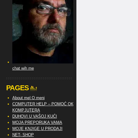
chat wih me
PAGES
About me| O meni
COMPUTER HELP – POMOĆ OKO
KOMPJUTERA
DUHOVI U VAŠOJ KUĆI
MOJA PREPORUKA VAMA
MOJE KNJIGE U PRODAJI
NET- SHOP