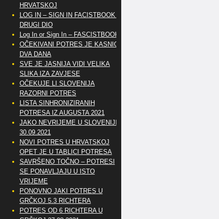
HRVATSKOJ
LOG IN – SIGN IN FACISTBOOK –
DRUGI DIO
Log In or Sign In – FASCISTBOOK
OČEKIVANI POTRES JE KASNIO
DVA DANA
SVE JE JASNIJA VIDI VELIKA
SLIKA IZA ZAVJESE
OČEKUJE LI SLOVENIJA
RAZORNI POTRES
LISTA SINHRONIZIRANIH
POTRESA IZ AUGUSTA 2021
JAKO NEVRIJEME U SLOVENIJI
30.09.2021
NOVI POTRES U HRVATSKOJ
OPET JE U TABLICI POTRESA
SAVRŠENO TOČNO – POTRESI
SE PONAVLJAJU U ISTO
VRIJEME
PONOVNO JAKI POTRES U
GRČKOJ 5.3 RICHTERA
POTRES OD 6 RICHTERA U