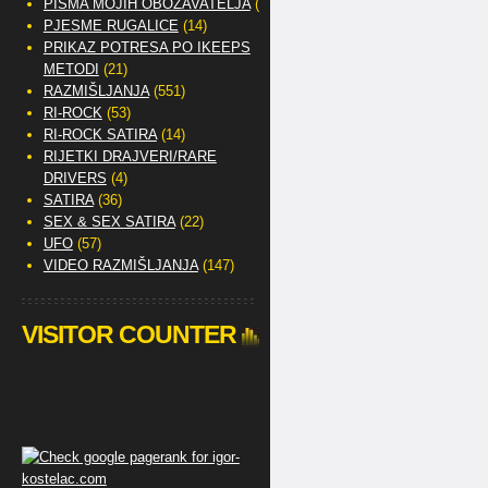
PISMA MOJIH OBOŽAVATELJA
(2)
PJESME RUGALICE
(14)
PRIKAZ POTRESA PO IKEEPS
METODI
(21)
RAZMIŠLJANJA
(551)
RI-ROCK
(53)
RI-ROCK SATIRA
(14)
RIJETKI DRAJVERI/RARE
DRIVERS
(4)
SATIRA
(36)
SEX & SEX SATIRA
(22)
UFO
(57)
VIDEO RAZMIŠLJANJA
(147)
VISITOR COUNTER