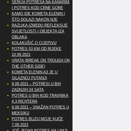
SERIJA POTRESA NA KANARIMA
I POTRES KOD CRNE GORE
KAMO IDE KOMETA ELENIN I
ŠTO DOLAZI NAKON NJE
RAZLIKA IZMEĐU REFLEKSIJE
SVIJETLOSTI I OBJEKTA IZA
OBLAKA
KOLAKUŠIĆ O CIJEPIVU
POTRES 53 KM OD RIJEKE
10.09.2021
VRATA (BREAK ON TROUGH ON
THE OTHER SIDE)
KOMETA ELENIN A3 JE U
SILAZNOJ PUTANJI
9.09.2021 – POTRESI U BiH
ZADNJIH 24 SATA
POTRES U BIH KOD TRAVNIKA
4.3 RICHTERA
8.09.2021 – SNAŽAN POTRES U
MEKSIKU
POTRES BLIZU MOJE KUĆE
7.09.2021
JOŠ JEDAN POTRES NA LINIJI