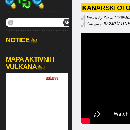
KANARSKI OTO
Posted by Pas at 23/09/20
Category:
RAZMIŠLJANJ
NOTICE
MAPA AKTIVNIH
VULKANA
[
enlarge
]