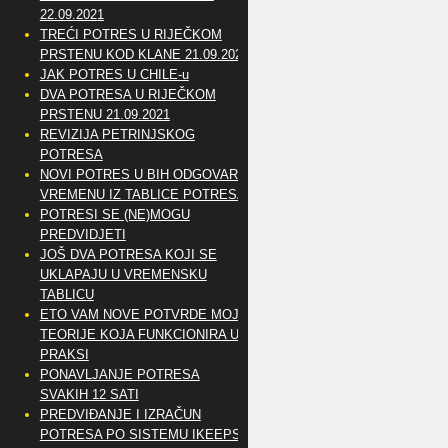
22.09.2021
TREĆI POTRES U RIJEČKOM
PRSTENU KOD KLANE 21.09.2021
JAK POTRES U CHILE-u
DVA POTRESA U RIJEČKOM
PRSTENU 21.09.2021
REVIZIJA PETRINJSKOG
POTRESA
NOVI POTRES U BIH ODGOVARA
VREMENU IZ TABLICE POTRESA
POTRESI SE (NE)MOGU
PREDVIDJETI
JOŠ DVA POTRESA KOJI SE
UKLAPAJU U VREMENSKU
TABLICU
ETO VAM NOVE POTVRDE MOJE
TEORIJE KOJA FUNKCIONIRA U
PRAKSI
PONAVLJANJE POTRESA
SVAKIH 12 SATI
PREDVIĐANJE I IZRAČUN
POTRESA PO SISTEMU IKEEPS