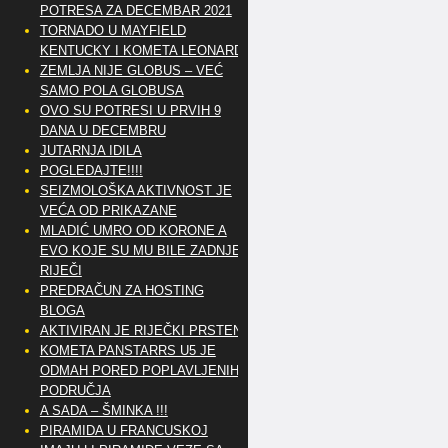
POTRESA ZA DECEMBAR 2021
TORNADO U MAYFIELD
KENTUCKY I KOMETA LEONARD
ZEMLJA NIJE GLOBUS – VEĆ
SAMO POLA GLOBUSA
OVO SU POTRESI U PRVIH 9
DANA U DECEMBRU
JUTARNJA IDILA
POGLEDAJTE!!!!
SEIZMOLOŠKA AKTIVNOST JE
VEĆA OD PRIKAZANE
MLADIĆ UMRO OD KORONE A
EVO KOJE SU MU BILE ZADNJE
RIJEČI
PREDRAČUN ZA HOSTING
BLOGA
AKTIVIRAN JE RIJEČKI PRSTEN
KOMETA PANSTARRS U5 JE
ODMAH PORED POPLAVLJENIH
PODRUČJA
A SADA – ŠMINKA !!!
PIRAMIDA U FRANCUSKOJ