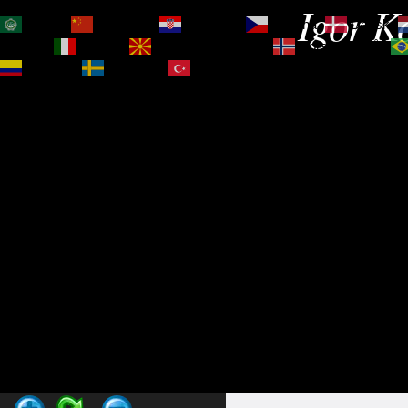
Igor Ko
العربية
简体中文
Hrvatski
Čeština‎
Dansk
Magyar
Italiano
Македонски јазик
Norsk bokmål
Español
Svenska
Türkçe