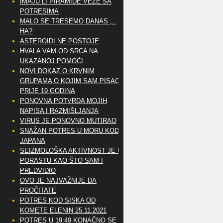
IMAJU LI PIRAMIDE VEZE SA
POTRESIMA
MALO SE TRESEMO DANAS ,..
HA?
ASTEROIDI NE POSTOJE
HVALA VAM OD SRCA NA
UKAZANOJ POMOĆI
NOVI DOKAZ O KRVNIM
GRUPAMA O KOJIM SAM PISAO
PRIJE 19 GODINA
PONOVNA POTVRDA MOJIH
NAPISA I RAZMIŠLJANJA
VIRUS JE PONOVNO MUTIRAO
SNAŽAN POTRES U MORU KOD
JAPANA
SEIZMOLOŠKA AKTIVNOST JE U
PORASTU KAO ŠTO SAM I
PREDVIDIO
OVO JE NAJVAŽNIJE DA
PROČITATE
POTRES KOD SISKA OD
KOMETE ELENIN 25.11.2021
POTRES U 19:49 KONAČNO SE