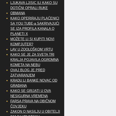
LJUKAVA LJISIC ILI KAKO SU
DOTIČNI OPRALI RUKE
OBMANA
KAKO OPERIRAJU PLAĆENICI
SA YOU TUBE-a SAKRIVAJUĆI
SE IZA PROFILA KANALA O
PLANETI X
MOŽETE LI SI KUPITI NOVI
KOMPJUTER?
LAV U ZOOLOŠKOM VRTU
KAKO SE JE ZA SVETA TRI
KRALJA POJAVILA OGROMNA
KOMETA NA NEBU
OVAJ BLOG JE PRED
ZATVARANJEM
KRADU LI BANKE NOVAC OD
GRAĐANA
KAKO SE GRIJATI U OVA
NESIGURNA VREMENA
FARSA PRAVA NA OBIČNOM
ČOVJEKU
ZAKON O NASILJU U OBITELJI