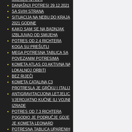
DANAŠNJI POTRESI 29.12.2021
SA SVIH STRANA
SITUACIJA NA NEBU DO KRAJA
2021 GODINE
KAKO SAM SE NA BADNJAK
IZBLJUVAO OD SMIJEHA
POTRES OD 2.4 RICHTERA
KOGA SU PREŠUTLI
MEGA POTRESNA TABLICA SA
POVEZANIM POTRESIMA
KOMETA ATLAS Q3 AKTIVNA NA
LOKALNOJ ORBITI
BEZ RIJEČI
KOMETA CATALINA C3
PROTRESLA JE GRČKU I ITALIJU
ANTIGRAVITACIJONA LETJELICA
VJEROJATNO KUĆNE ILI VOJNE
IZRADE
POTRES OD 7.3 RICHTERA
POGODIO JE PODRUČJE GDJE
JE KOMETA LEONARD
POTRESNA TABLICA UPARENIH