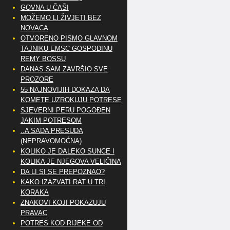
GOVNA U ČAŠI
MOŽEMO LI ŽIVJETI BEZ
NOVACA
OTVORENO PISMO GLAVNOM
TAJNIKU EMSC GOSPODINU
REMY BOSSU
DANAS SAM ZAVRŠIO SVE
PROZORE
55 NAJNOVIJIH DOKAZA DA
KOMETE UZROKUJU POTRESE
SJEVERNI PERU POGOĐEN
JAKIM POTRESOM
..A SADA PRESUDA
(NEPRAVOMOĆNA)
KOLIKO JE DALEKO SUNCE I
KOLIKA JE NJEGOVA VELIČINA
DA LI SI SE PREPOZNAO?
KAKO IZAZVATI RAT U TRI
KORAKA
ZNAKOVI KOJI POKAZUJU
PRAVAC
POTRES KOD RIJEKE OD