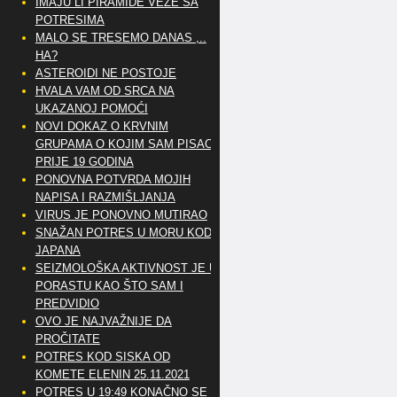
IMAJU LI PIRAMIDE VEZE SA
POTRESIMA
MALO SE TRESEMO DANAS ,..
HA?
ASTEROIDI NE POSTOJE
HVALA VAM OD SRCA NA
UKAZANOJ POMOĆI
NOVI DOKAZ O KRVNIM
GRUPAMA O KOJIM SAM PISAO
PRIJE 19 GODINA
PONOVNA POTVRDA MOJIH
NAPISA I RAZMIŠLJANJA
VIRUS JE PONOVNO MUTIRAO
SNAŽAN POTRES U MORU KOD
JAPANA
SEIZMOLOŠKA AKTIVNOST JE U
PORASTU KAO ŠTO SAM I
PREDVIDIO
OVO JE NAJVAŽNIJE DA
PROČITATE
POTRES KOD SISKA OD
KOMETE ELENIN 25.11.2021
POTRES U 19:49 KONAČNO SE