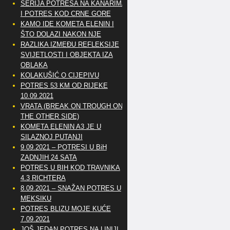
SERIJA POTRESA NA KANARIMA
I POTRES KOD CRNE GORE
KAMO IDE KOMETA ELENIN I
ŠTO DOLAZI NAKON NJE
RAZLIKA IZMEĐU REFLEKSIJE
SVIJETLOSTI I OBJEKTA IZA
OBLAKA
KOLAKUŠIĆ O CIJEPIVU
POTRES 53 KM OD RIJEKE
10.09.2021
VRATA (BREAK ON TROUGH ON
THE OTHER SIDE)
KOMETA ELENIN A3 JE U
SILAZNOJ PUTANJI
9.09.2021 – POTRESI U BiH
ZADNJIH 24 SATA
POTRES U BIH KOD TRAVNIKA
4.3 RICHTERA
8.09.2021 – SNAŽAN POTRES U
MEKSIKU
POTRES BLIZU MOJE KUĆE
7.09.2021
JOŠ JEDAN POTRES NA LINIJI