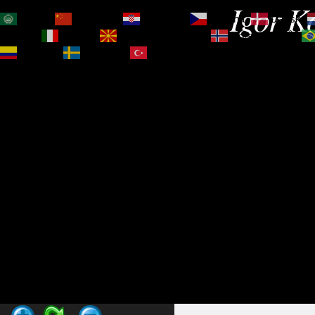
Igor Ko
العربية
简体中文
Hrvatski
Čeština‎
Dansk
Magyar
Italiano
Македонски јазик
Norsk bokmål
Español
Svenska
Türkçe