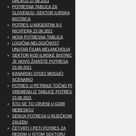
GRČKOJ 27.08.2021
POTRESNA TABLICA ZA
SLOVENIJU -SEKTOR ILIRSKA
BISTRICA
POTRES U ARGENTINI 9,5
RICHTERA 23.09.2021
NOVA POTRESNA TABLICA
LOGIČNA NELOGIČNOST
UNUTAR FILMA MELANCHOLIA
SEKTOR KOD ILIRSKE BISTRICE
JE NOVO ŽARIŠTE POTRESA
23.09.2021
KANARSKI OTOCI MOGUĆI
SCENARIO
POTRES U PETRINJI TOČNO PO
VREMENU IZ TABLICE POTRESA
23.09.2021
ŠTO SE TO CRVENI U GORI
NEBESKOJ
SERIJA POTRESA U RIJEČKOM
ZALEĐU
ČETVRTI I PETI POTRES ZA
REDOM U ISTOM SEKTORU