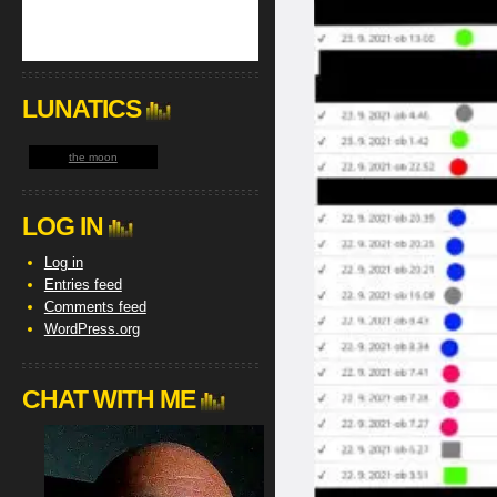
LUNATICS
the moon
LOG IN
Log in
Entries feed
Comments feed
WordPress.org
CHAT WITH ME