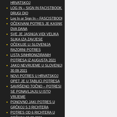
HRVATSKOJ
LOG IN – SIGN IN FACISTBOOK –
DRUGI DIO
Log In or Sign In – FASCISTBOOK
OČEKIVANI POTRES JE KASNIO
DVA DANA
SVE JE JASNIJA VIDI VELIKA
SLIKA IZA ZAVJESE
OČEKUJE LI SLOVENIJA
RAZORNI POTRES
LISTA SINHRONIZIRANIH
POTRESA IZ AUGUSTA 2021
JAKO NEVRIJEME U SLOVENIJI
30.09.2021
NOVI POTRES U HRVATSKOJ
OPET JE U TABLICI POTRESA
SAVRŠENO TOČNO – POTRESI
SE PONAVLJAJU U ISTO
VRIJEME
PONOVNO JAKI POTRES U
GRČKOJ 5.3 RICHTERA
POTRES OD 6 RICHTERA U