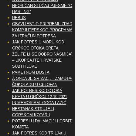
NEOBIČAN SLUČAJ PJESME “OH
DARLING”
REBUS
OBAVIJEST O PRIPREMI IZRADE
KOMPJUTERSKOG PROGRAMA
ZA IZRAČUN POTRESA
JAK POTRES U MORU KOD
GRČKOG OTOKA CRETA
ŽELITE LI SE DOBRO NASMIJATI
– UKOPČAJTE HRVATSKE
SUBTITLOVE
PAMETNOM DOSTA
A ONDA JE SVIZAC,… ZAMOTAO
ČOKOLADU U CELOFAN
JAK POTRES KOD OTOKA
KRETA U GRČKOJ 12.10.2021
IN MEMORIAM: GOGA LAZIĆ
NESTANAK STRUJE U
GORSKOM KOTARU
POTRESI U DALMACIJI I ORBITE
KOMETA
JAK POTRES KOD TRILJ-a U