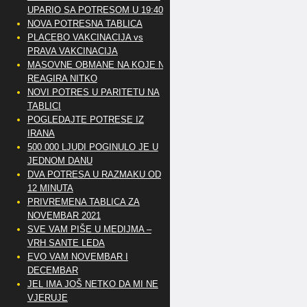
UPARIO SA POTRESOM U 19:40
NOVA POTRESNA TABLICA
PLACEBO VAKCINACIJA vs
PRAVA VAKCINACIJA
MASOVNE OBMANE NA KOJE NE
REAGIRA NITKO
NOVI POTRES U PARITETU NA
TABLICI
POGLEDAJTE POTRESE IZ
IRANA
500 000 LJUDI POGINULO JE U
JEDNOM DANU
DVA POTRESA U RAZMAKU OD
12 MINUTA
PRIVREMENA TABLICA ZA
NOVEMBAR 2021
SVE VAM PIŠE U MEDIJMA –
VRH SANTE LEDA
EVO VAM NOVEMBAR I
DECEMBAR
JEL IMA JOŠ NETKO DA MI NE
VJERUJE