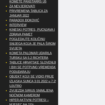
KOMETE PANSTARRS U5
ZA NEVJEROVATI
PRIVREMENA TABLICA ZA
JANUAR 2022
PARADOX ĐOKOVIĆ
INTERVIEW
KINESKI POTRES, PUCNJAVA I
ZDRAVA PAMET
POGLEDAJTE KOLIČINU
SNIJEGA KOJA JE PALA ŠIROM
SVIJETA
KOMETA PALOMAR UDARILA
TURSKU SA 5.2 RICHTERA
TABLICE HRVATSKE SLOVENIJE
I BIH SE POTPUNO VREMENSKI
PODUDARAJU
OBJEKT KOJI SE VIDIO PRIJE
IZLASKA SUNCA 3.01.2022 u 7:25
UJUTRO
ZVIJEZDA SIRIUS SNIMLJENA
NOĆNOM KAMEROM
HIPER AKTIVNI POTRESI –
MJESEC NA 21%