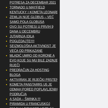
POTRESA ZA DECEMBAR 2021
TORNADO U MAYFIELD
KENTUCKY I KOMETA LEONARD
ZEMLJA NIJE GLOBUS – VEĆ
SAMO POLA GLOBUSA
OVO SU POTRESI U PRVIH 9
DANA U DECEMBRU
JUTARNJA IDILA
POGLEDAJTE!!!!
SEIZMOLOŠKA AKTIVNOST JE
VEĆA OD PRIKAZANE
MLADIĆ UMRO OD KORONE A
EVO KOJE SU MU BILE ZADNJE
RIJEČI
PREDRAČUN ZA HOSTING
BLOGA
AKTIVIRAN JE RIJEČKI PRSTEN
KOMETA PANSTARRS U5 JE
ODMAH PORED POPLAVLJENIH
PODRUČJA
A SADA – ŠMINKA !!!
PIRAMIDA U FRANCUSKOJ