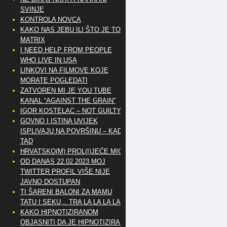
SVINJE
KONTROLA NOVCA
KAKO NAS JEBU ILI ŠTO JE TO
MATRIX
I NEED HELP FROM PEOPLE
WHO LIVE IN USA
LINKOVI NA FILMOVE KOJE
MORATE POGLEDATI
ZATVOREN MI JE YOU TUBE
KANAL “AGAINST THE GRAIN”
IGOR KOSTELAC – NOT GUILTY
GOVNO I ISTINA UVIJEK
ISPLIVAJU NA POVRŠINU – KAD
TAD
HRVATSKO(M) PROL(I)JEĆE MIG
OD DANAS 22.02.2023 MOJ
TWITTER PROFIL VIŠE NIJE
JAVNO DOSTUPAN
TI ŠARENI BALONI ZA MAMU
TATU I SEKU,.. TRA LA LA LA LA
KAKO HIPNOTIZIRANOM
OBJASNITI DA JE HIPNOTIZIRAN