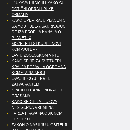
LJUKAVA LJISIC ILI KAKO SU
DOTIČNI OPRALI RUKE
OBMANA
KAKO OPERIRAJU PLAĆENICI
SA YOU TUBE-a SAKRIVAJUĆI
SE IZA PROFILA KANALA O
PLANETI X
MOŽETE LI SI KUPITI NOVI
KOMPJUTER?
LAV U ZOOLOŠKOM VRTU
KAKO SE JE ZA SVETA TRI
KRALJA POJAVILA OGROMNA
KOMETA NA NEBU
OVAJ BLOG JE PRED
ZATVARANJEM
KRADU LI BANKE NOVAC OD
GRAĐANA
KAKO SE GRIJATI U OVA
NESIGURNA VREMENA
FARSA PRAVA NA OBIČNOM
ČOVJEKU
ZAKON O NASILJU U OBITELJI