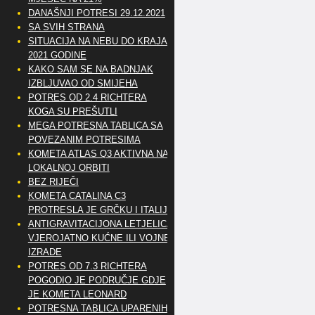
DANAŠNJI POTRESI 29.12.2021
SA SVIH STRANA
SITUACIJA NA NEBU DO KRAJA
2021 GODINE
KAKO SAM SE NA BADNJAK
IZBLJUVAO OD SMIJEHA
POTRES OD 2.4 RICHTERA
KOGA SU PREŠUTLI
MEGA POTRESNA TABLICA SA
POVEZANIM POTRESIMA
KOMETA ATLAS Q3 AKTIVNA NA
LOKALNOJ ORBITI
BEZ RIJEČI
KOMETA CATALINA C3
PROTRESLA JE GRČKU I ITALIJU
ANTIGRAVITACIJONA LETJELICA
VJEROJATNO KUĆNE ILI VOJNE
IZRADE
POTRES OD 7.3 RICHTERA
POGODIO JE PODRUČJE GDJE
JE KOMETA LEONARD
POTRESNA TABLICA UPARENIH