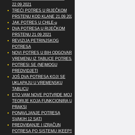
22.09.2021
TREĆI POTRES U RIJEČKOM
PRSTENU KOD KLANE 21.09.2021
JAK POTRES U CHILE-u
DVA POTRESA U RIJEČKOM
PRSTENU 21.09.2021
REVIZIJA PETRINJSKOG
POTRESA
NOVI POTRES U BIH ODGOVARA
VREMENU IZ TABLICE POTRESA
POTRESI SE (NE)MOGU
PREDVIDJETI
JOŠ DVA POTRESA KOJI SE
UKLAPAJU U VREMENSKU
TABLICU
ETO VAM NOVE POTVRDE MOJE
TEORIJE KOJA FUNKCIONIRA U
PRAKSI
PONAVLJANJE POTRESA
SVAKIH 12 SATI
PREDVIĐANJE I IZRAČUN
POTRESA PO SISTEMU IKEEPS