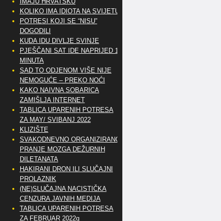
IMAJU HRVATSKU
KOLIKO IMA IDIOTA NA SVIJETU?
POTRESI KOJI SE “NISU”
DOGODILI
KUDA IDU DIVLJE SVINJE
PJEŠČANI SAT IDE NAPRIJED 10
MINUTA
SAD TO ODJENOM VIŠE NIJE
NEMOGUĆE – PREKO NOĆI
KAKO NAIVNA SOBARICA
ZAMIŠLJA INTERNET
TABLICA UPARENIH POTRESA
ZA MAY/ SVIBANJ 2022
KLIZIŠTE
SVAKODNEVNO ORGANIZIRANO
PRANJE MOZGA DEŽURNIH
DILETANATA
HAKIRANI DRON ILI SLUČAJNI
PROLAZNIK
(NE)SLUČAJNA NACISTIČKA
CENZURA JAVNIH MEDIJA
TABLICA UPARENIH POTRESA
ZA FEBRUAR 2022g