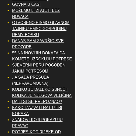
GOVNA U ČAŠI
MOŽEMO LI ŽIVJETI BEZ
NOVACA
OTVORENO PISMO GLAVNOM
TAJNIKU EMSC GOSPODINU
REMY BOSSU
DANAS SAM ZAVRŠIO SVE
PROZORE
55 NAJNOVIJIH DOKAZA DA
KOMETE UZROKUJU POTRESE
SJEVERNI PERU POGOĐEN
JAKIM POTRESOM
..A SADA PRESUDA
(NEPRAVOMOĆNA)
KOLIKO JE DALEKO SUNCE I
KOLIKA JE NJEGOVA VELIČINA
DA LI SI SE PREPOZNAO?
KAKO IZAZVATI RAT U TRI
KORAKA
ZNAKOVI KOJI POKAZUJU
PRAVAC
POTRES KOD RIJEKE OD