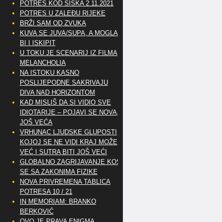
POTRES KOD SISKA 2.11.2021
POTRES U ZALEĐU RIJEKE
BRŽI SAM OD ZVUKA
KUVA SE JUVA/SUPA, A MOGLA
BI I ISKIPIT
U TOKU JE SCENARIJ IZ FILMA
MELANCHOLIA
NA ISTOKU KASNO
POSLIJEPODNE SAKRIVAJU
DIVA NAD HORIZONTOM
KAD MISLIŠ DA SI VIDIO SVE
IDIOTARIJE – POJAVI SE NOVA,..
JOŠ VEĆA
VRHUNAC LJUDSKE GLUPOSTI
KOJOJ SE NE VIDI KRAJ MOŽE
VEĆ I SUTRA BITI JOŠ VEĆI
GLOBALNO ZAGRIJAVANJE KOSI
SE SA ZAKONIMA FIZIKE
NOVA PRIVREMENA TABLICA
POTRESA 10 / 21
IN MEMORIAM: BRANKO
BERKOVIĆ
OVO JE PRAVA ENIGMA