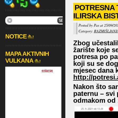
POTRESNA T
ILIRSKA BIS
Posted by Pas at 25/09/20
Category:
RAZMIŠLJANJ
NOTICE
Zbog učestali
žarište koje s
MAPA AKTIVNIH
potresa po pa
VULKANA
koji su se do
mjesec dana k
[
enlarge
]
http://potresi
Nakon što sa
paternu – svi 
odmakom od 1