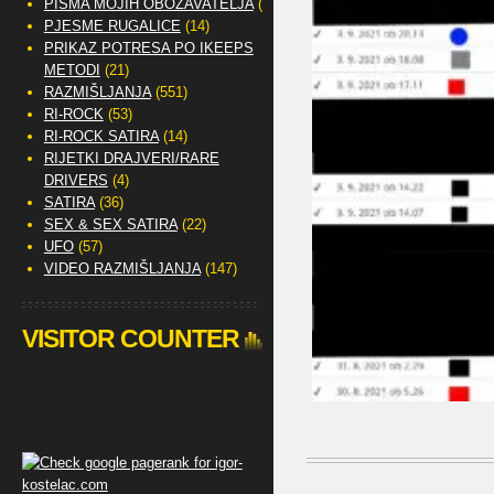
PISMA MOJIH OBOŽAVATELJA
(2)
PJESME RUGALICE
(14)
PRIKAZ POTRESA PO IKEEPS
METODI
(21)
RAZMIŠLJANJA
(551)
RI-ROCK
(53)
RI-ROCK SATIRA
(14)
RIJETKI DRAJVERI/RARE
DRIVERS
(4)
SATIRA
(36)
SEX & SEX SATIRA
(22)
UFO
(57)
VIDEO RAZMIŠLJANJA
(147)
VISITOR COUNTER