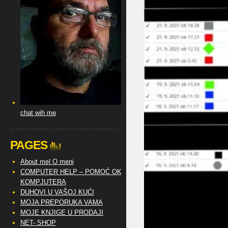
chat wih me
PAGES
About me| O meni
COMPUTER HELP – POMOĆ OKO
KOMPJUTERA
DUHOVI U VAŠOJ KUĆI
MOJA PREPORUKA VAMA
MOJE KNJIGE U PRODAJI
NET- SHOP