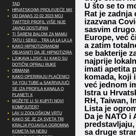
U što se to mo
TAD
HRVATSKO(M) PROL(I)JEĆE MIG
Rat je zadnja
OD DANAS 22.02.2023 MOJ
izazvana Covi
TWITTER PROFIL VIŠE NIJE
sasvim drugo. 
JAVNO DOSTUPAN
TI ŠARENI BALONI ZA MAMU
Europe, već či
TATU I SEKU,.. TRA LA LA LA LA
a zatim totaln
KAKO HIPNOTIZIRANOM
se bakterije za
OBJASNITI DA JE HIPNOTIZIRAN
LJUKAVA LJISIC ILI KAKO SU
najprije lokal
DOTIČNI OPRALI RUKE
imati apetita 
OBMANA
komada, koji i
KAKO OPERIRAJU PLAĆENICI
već jednom ima
SA YOU TUBE-a SAKRIVAJUĆI
SE IZA PROFILA KANALA O
Istra u Hrvatsk
PLANETI X
RH, Taiwan, In
MOŽETE LI SI KUPITI NOVI
Lista je ogrom
KOMPJUTER?
LAV U ZOOLOŠKOM VRTU
Da je NATO i 
KAKO SE JE ZA SVETA TRI
predstavljaju, 
KRALJA POJAVILA OGROMNA
sa druge stran
KOMETA NA NEBU