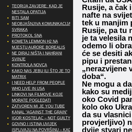
Rusije, a čak 
TEORIJA ZAVJERE: KAD JE
NESTALA OPATIJA
nafte na svij
BITI SAM
tek u manjim p
NEOBJAŠNJIVA KOMUNIKACIJA
Rusije, pa tu 
SVRAKA
PROTOKOL SNA
je ta velesila 
KOMETA LEMMON H2 NA
odemo li obrat
MJESTU AURORE BOREALIS
će se desiti a
NE DIRAJ NIŠTA I NAHRANI
pipu i prestan
SVINJE
KONTROLA NOVCA
„nerazvijene 
KAKO NAS JEBU ILI ŠTO JE TO
doba“.
MATRIX
Ne mogu a da 
I NEED HELP FROM PEOPLE
WHO LIVE IN USA
kako su medij
LINKOVI NA FILMOVE KOJE
oko Covid pand
MORATE POGLEDATI
kolo oko Ukra
ZATVOREN MI JE YOU TUBE
KANAL “AGAINST THE GRAIN”
da su vlasnici
IGOR KOSTELAC – NOT GUILTY
provjerljivo) 
GOVNO I ISTINA UVIJEK
dvije stvari n
ISPLIVAJU NA POVRŠINU – KAD