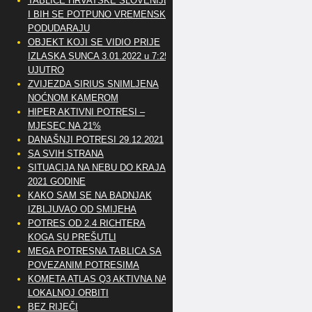
TABLICE HRVATSKE SLOVENIJE
I BIH SE POTPUNO VREMENSKI
PODUDARAJU
OBJEKT KOJI SE VIDIO PRIJE
IZLASKA SUNCA 3.01.2022 u 7:25
UJUTRO
ZVIJEZDA SIRIUS SNIMLJENA
NOĆNOM KAMEROM
HIPER AKTIVNI POTRESI –
MJESEC NA 21%
DANAŠNJI POTRESI 29.12.2021
SA SVIH STRANA
SITUACIJA NA NEBU DO KRAJA
2021 GODINE
KAKO SAM SE NA BADNJAK
IZBLJUVAO OD SMIJEHA
POTRES OD 2.4 RICHTERA
KOGA SU PREŠUTLI
MEGA POTRESNA TABLICA SA
POVEZANIM POTRESIMA
KOMETA ATLAS Q3 AKTIVNA NA
LOKALNOJ ORBITI
BEZ RIJEČI