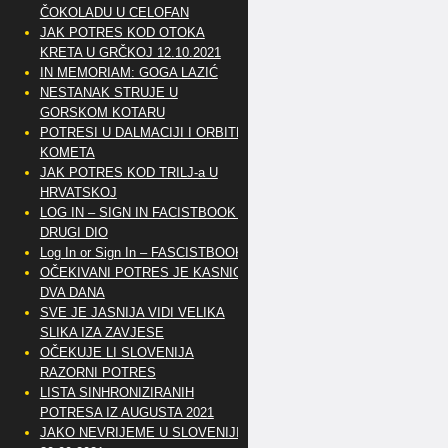
ČOKOLADU U CELOFAN
JAK POTRES KOD OTOKA
KRETA U GRČKOJ 12.10.2021
IN MEMORIAM: GOGA LAZIĆ
NESTANAK STRUJE U
GORSKOM KOTARU
POTRESI U DALMACIJI I ORBITE
KOMETA
JAK POTRES KOD TRILJ-a U
HRVATSKOJ
LOG IN – SIGN IN FACISTBOOK –
DRUGI DIO
Log In or Sign In – FASCISTBOOK
OČEKIVANI POTRES JE KASNIO
DVA DANA
SVE JE JASNIJA VIDI VELIKA
SLIKA IZA ZAVJESE
OČEKUJE LI SLOVENIJA
RAZORNI POTRES
LISTA SINHRONIZIRANIH
POTRESA IZ AUGUSTA 2021
JAKO NEVRIJEME U SLOVENIJI