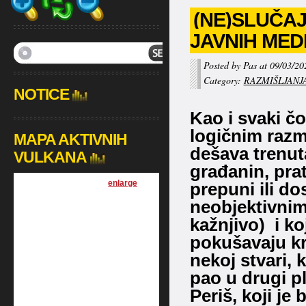
(NE)SLUČA
JAVNIH MED
Posted by Pas at 09/03/20
Category:
RAZMIŠLJANJ
NOTICE
Kao i svaki č
logičnim razmi
MAPA AKTIVNIH
dešava trenuta
VULKANA
građanin, prat
[
enlarge
]
prepuni ili do
neobjektivnim
kažnjivo) i k
pokušavaju kre
nekoj stvari, k
pao u drugi p
Periš, koji je