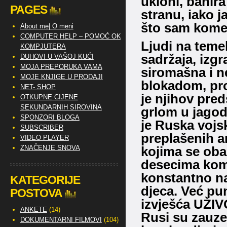
ukloni, banira
PAGES
stranu, iako 
što sam kome
About me| O meni
COMPUTER HELP – POMOĆ OKO
Ljudi na teme
KOMPJUTERA
sadržaja, izgr
DUHOVI U VAŠOJ KUĆI
MOJA PREPORUKA VAMA
siromašna i n
MOJE KNJIGE U PRODAJI
blokadom, prop
NET- SHOP
je njihov pred
OTKUPNE CIJENE
SEKUNDARNIH SIROVINA
grlom u jagod
SPONZORI BLOGA
je Ruska vojs
SUBSCRIBER
preplašenih am
VIDEO PLAYER
ZNAČENJE SNOVA
kojima se obar
desecima koma
konstantno n
KATEGORIJE
djeca. Već pu
POSTOVA
izvješća UŽIVO
ANKETE
(14)
Rusi su zauzel
DOKUMENTARNI FILMOVI
(104)