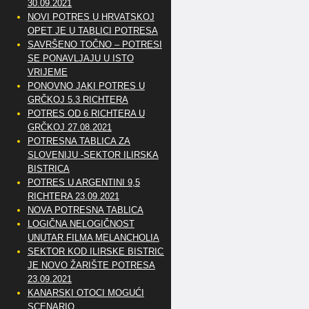
30.09.2021
NOVI POTRES U HRVATSKOJ
OPET JE U TABLICI POTRESA
SAVRŠENO TOČNO – POTRESI
SE PONAVLJAJU U ISTO
VRIJEME
PONOVNO JAKI POTRES U
GRČKOJ 5.3 RICHTERA
POTRES OD 6 RICHTERA U
GRČKOJ 27.08.2021
POTRESNA TABLICA ZA
SLOVENIJU -SEKTOR ILIRSKA
BISTRICA
POTRES U ARGENTINI 9,5
RICHTERA 23.09.2021
NOVA POTRESNA TABLICA
LOGIČNA NELOGIČNOST
UNUTAR FILMA MELANCHOLIA
SEKTOR KOD ILIRSKE BISTRICE
JE NOVO ŽARIŠTE POTRESA
23.09.2021
KANARSKI OTOCI MOGUĆI
SCENARIO