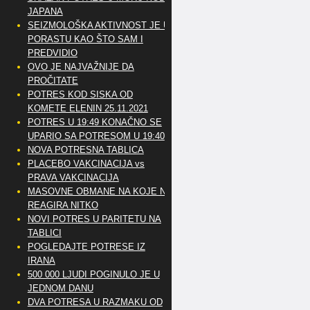
JAPANA
SEIZMOLOŠKA AKTIVNOST JE U
PORASTU KAO ŠTO SAM I
PREDVIDIO
OVO JE NAJVAŽNIJE DA
PROČITATE
POTRES KOD SISKA OD
KOMETE ELENIN 25.11.2021
POTRES U 19:49 KONAČNO SE
UPARIO SA POTRESOM U 19:40
NOVA POTRESNA TABLICA
PLACEBO VAKCINACIJA vs
PRAVA VAKCINACIJA
MASOVNE OBMANE NA KOJE NE
REAGIRA NITKO
NOVI POTRES U PARITETU NA
TABLICI
POGLEDAJTE POTRESE IZ
IRANA
500 000 LJUDI POGINULO JE U
JEDNOM DANU
DVA POTRESA U RAZMAKU OD