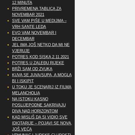
12 MINUTA
PRIVREMENA TABLICA ZA
NOVEMBAR 2021
SVE VAM PIŠE U MEDIJMA –
VRH SANTE LEDA
EVO VAM NOVEMBAR I
DECEMBAR
JEL IMA JOŠ NETKO DA MI NE
VJERUJE
POTRES KOD SISKA 2.11.2021
POTRES U ZALEĐU RIJEKE
BRŽI SAM OD ZVUKA
KUVA SE JUVA/SUPA, A MOGLA
BI I ISKIPIT
U TOKU JE SCENARIJ IZ FILMA
MELANCHOLIA
NA ISTOKU KASNO
POSLIJEPODNE SAKRIVAJU
DIVA NAD HORIZONTOM
KAD MISLIŠ DA SI VIDIO SVE
IDIOTARIJE – POJAVI SE NOVA,..
JOŠ VEĆA