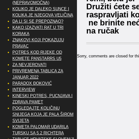
(NEPRAVOMOĆNA)
Družiti ćete se
KOLIKO JE DALEKO SUNCE I
raspravljati ko
KOLIKA JE NJEGOVA VELIČINA
ne brinite ne
DA LI SI SE PREPOZNAO?
KAKO IZAZVATI RAT U TRI
na ručak
KORAKA
ZNAKOVI KOJI POKAZUJU
PRAVAC
POTRES KOD RIJEKE OD
Sorry, comments are closed for thi
KOMETE PANSTARRS U5
ZA NEVJEROVATI
PRIVREMENA TABLICA ZA
JANUAR 2022
PARADOX ĐOKOVIĆ
INTERVIEW
KINESKI POTRES, PUCNJAVA I
ZDRAVA PAMET
POGLEDAJTE KOLIČINU
SNIJEGA KOJA JE PALA ŠIROM
SVIJETA
KOMETA PALOMAR UDARILA
TURSKU SA 5.2 RICHTERA