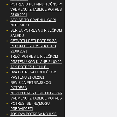
POTRES U PETRINJI TOČNO PO
VREMENU IZ TABLICE POTRESA
23.09.2021
ŠTO SE TO CRVENI U GORI
NEBESKOJ
SERIJA POTRESA U RIJEČKOM
ZALEĐU
ČETVRTI I PETI POTRES ZA
REDOM U ISTOM SEKTORU
22.09.2021
TREĆI POTRES U RIJEČKOM
PRSTENU KOD KLANE 21.09.2021
JAK POTRES U CHILE-u
DVA POTRESA U RIJEČKOM
PRSTENU 21.09.2021
REVIZIJA PETRINJSKOG
POTRESA
NOVI POTRES U BIH ODGOVARA
VREMENU IZ TABLICE POTRESA
POTRESI SE (NE)MOGU
PREDVIDJETI
JOŠ DVA POTRESA KOJI SE