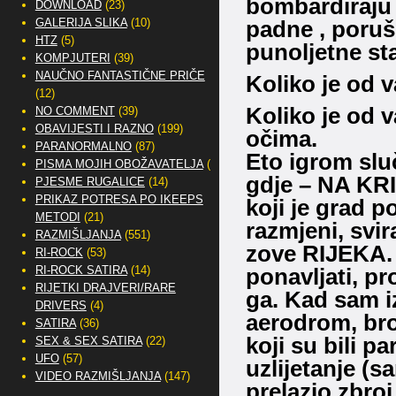
bombardiraju 
DOWNLOAD
(23)
GALERIJA SLIKA
(10)
padne , poruš
HTZ
(5)
punoljetne st
KOMPJUTERI
(39)
NAUČNO FANTASTIČNE PRIČE
Koliko je od v
(12)
Koliko je od v
NO COMMENT
(39)
OBAVIJESTI I RAZNO
(199)
očima.
PARANORMALNO
(87)
Eto igrom sluč
PISMA MOJIH OBOŽAVATELJA
(2)
gdje – NA KRI
PJESME RUGALICE
(14)
PRIKAZ POTRESA PO IKEEPS
koji je grad 
METODI
(21)
razmjeni, svir
RAZMIŠLJANJA
(551)
zove RIJEKA. 
RI-ROCK
(53)
RI-ROCK SATIRA
(14)
ponavljati, pr
RIJETKI DRAJVERI/RARE
ga. Kad sam i
DRIVERS
(4)
aerodrom, bro
SATIRA
(36)
koji su bili pa
SEX & SEX SATIRA
(22)
UFO
(57)
uzlijetanje (
VIDEO RAZMIŠLJANJA
(147)
prelazio zbroj