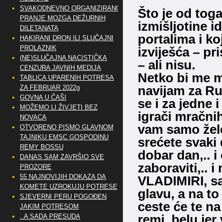
SVAKODNEVNO ORGANIZIRANO
Što je od toga
PRANJE MOZGA DEŽURNIH
izmišljotine i
DILETANATA
portalima i ko
HAKIRANI DRON ILI SLUČAJNI
PROLAZNIK
izviješća – pri
(NE)SLUČAJNA NACISTIČKA
– ali nisu.
CENZURA JAVNIH MEDIJA
Netko bi me m
TABLICA UPARENIH POTRESA
navijam za Ru
ZA FEBRUAR 2022g
GOVNA U ČAŠI
se i za jedne 
MOŽEMO LI ŽIVJETI BEZ
igrači mračnih
NOVACA
vam samo žele
OTVORENO PISMO GLAVNOM
TAJNIKU EMSC GOSPODINU
srećete svaki
REMY BOSSU
dobar dan,.. i
DANAS SAM ZAVRŠIO SVE
zaboraviti,.. i
PROZORE
55 NAJNOVIJIH DOKAZA DA
VLADIMIRI, sa
KOMETE UZROKUJU POTRESE
glavu, a na t
SJEVERNI PERU POGOĐEN
ceste će te na
JAKIM POTRESOM
remi, belu jer
..A SADA PRESUDA