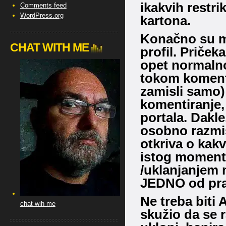
ikakvih restri
Comments feed
WordPress.org
kartona.
Konačno su mi 
CHAT WITH ME
profil. Priček
opet normalno
tokom komenti
zamisli samo) 
komentiranje,
portala. Dakle
osobno razmiš
otkriva o kakv
istog momenta
/uklanjanjem m
JEDNO od prav
Ne treba biti
chat wih me
skužio da se r