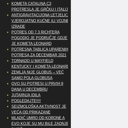
KOMETA CATALINA C3
PROTRESLA JE GRČKU I ITALIJU
ANTIGRAVITACIJONA LETJELICA
VJEROJATNO KUĆNE ILI VOJNE
IZRADE
POTRES OD 7.3 RICHTERA
POGODIO JE PODRUČJE GDJE
JE KOMETA LEONARD
POTRESNA TABLICA UPARENIH
POTRESA ZA DECEMBAR 2021
TORNADO U MAYFIELD
KENTUCKY I KOMETA LEONARD
ZEMLJA NIJE GLOBUS – VEĆ
SAMO POLA GLOBUSA
OVO SU POTRESI U PRVIH 9
DANA U DECEMBRU
JUTARNJA IDILA
POGLEDAJTE!!!!
SEIZMOLOŠKA AKTIVNOST JE
VEĆA OD PRIKAZANE
MLADIĆ UMRO OD KORONE A
EVO KOJE SU MU BILE ZADNJE