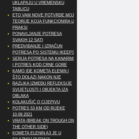
UKLAPAJU U VREMENSKU
TABLICU
ETO VAM NOVE POTVRDE MOJE
TEORIJE KOJA FUNKCIONIRA U
PRAKSI
PONAVLJANJE POTRESA
SVAKIH 12 SATI
PREDVIĐANJE I IZRAČUN
POTRESA PO SISTEMU IKEEPS
SERIJA POTRESA NA KANARIMA
I POTRES KOD CRNE GORE
KAMO IDE KOMETA ELENIN I
ŠTO DOLAZI NAKON NJE
RAZLIKA IZMEĐU REFLEKSIJE
SVIJETLOSTI I OBJEKTA IZA
OBLAKA
KOLAKUŠIĆ O CIJEPIVU
POTRES 53 KM OD RIJEKE
10.09.2021
VRATA (BREAK ON TROUGH ON
THE OTHER SIDE)
KOMETA ELENIN A3 JE U