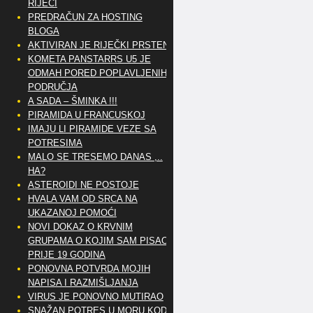
RIJEČI
PREDRAČUN ZA HOSTING
BLOGA
AKTIVIRAN JE RIJEČKI PRSTEN
KOMETA PANSTARRS U5 JE
ODMAH PORED POPLAVLJENIH
PODRUČJA
A SADA – ŠMINKA !!!
PIRAMIDA U FRANCUSKOJ
IMAJU LI PIRAMIDE VEZE SA
POTRESIMA
MALO SE TRESEMO DANAS ,..
HA?
ASTEROIDI NE POSTOJE
HVALA VAM OD SRCA NA
UKAZANOJ POMOĆI
NOVI DOKAZ O KRVNIM
GRUPAMA O KOJIM SAM PISAO
PRIJE 19 GODINA
PONOVNA POTVRDA MOJIH
NAPISA I RAZMIŠLJANJA
VIRUS JE PONOVNO MUTIRAO
SNAŽAN POTRES U MORU KOD