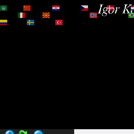
Igor Ko
العربية
简体中文
Hrvatski
Čeština‎
Dansk
Magyar
Italiano
Македонски јазик
Norsk bokmål
Español
Svenska
Türkçe