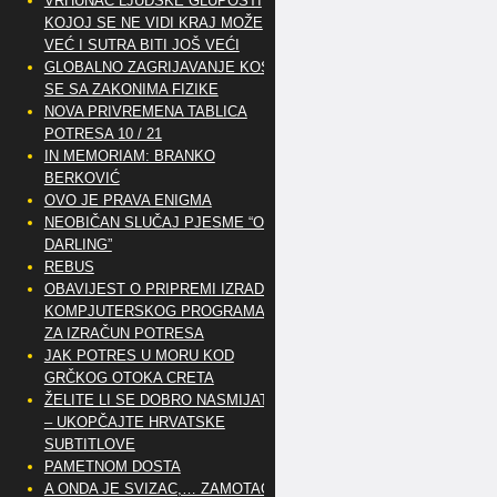
VRHUNAC LJUDSKE GLUPOSTI
KOJOJ SE NE VIDI KRAJ MOŽE
VEĆ I SUTRA BITI JOŠ VEĆI
GLOBALNO ZAGRIJAVANJE KOSI
SE SA ZAKONIMA FIZIKE
NOVA PRIVREMENA TABLICA
POTRESA 10 / 21
IN MEMORIAM: BRANKO
BERKOVIĆ
OVO JE PRAVA ENIGMA
NEOBIČAN SLUČAJ PJESME “OH
DARLING”
REBUS
OBAVIJEST O PRIPREMI IZRADE
KOMPJUTERSKOG PROGRAMA
ZA IZRAČUN POTRESA
JAK POTRES U MORU KOD
GRČKOG OTOKA CRETA
ŽELITE LI SE DOBRO NASMIJATI
– UKOPČAJTE HRVATSKE
SUBTITLOVE
PAMETNOM DOSTA
A ONDA JE SVIZAC,… ZAMOTAO