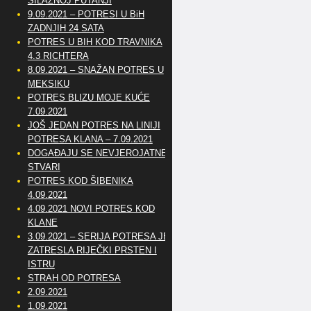
SILAZNOJ PUTANJI
9.09.2021 – POTRESI U BiH
ZADNJIH 24 SATA
POTRES U BIH KOD TRAVNIKA
4.3 RICHTERA
8.09.2021 – SNAŽAN POTRES U
MEKSIKU
POTRES BLIZU MOJE KUĆE
7.09.2021
JOŠ JEDAN POTRES NA LINIJI
POTRESA KLANA – 7.09.2021
DOGAĐAJU SE NEVJEROJATNE
STVARI
POTRES KOD ŠIBENIKA
4.09.2021
4.09.2021 NOVI POTRES KOD
KLANE
3.09.2021 – SERIJA POTRESA JE
ZATRESLA RIJEČKI PRSTEN I
ISTRU
STRAH OD POTRESA
2.09.2021
1.09.2021