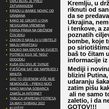
OVAJ BLOG JE PRED
Kremlju, u drž
ZATVARANJEM
riknuti od san
KRADU LI BANKE NOVAC OD
da se predava
GRAĐANA
Ukrajina, nem
KAKO SE GRIJATI U OVA
NESIGURNA VREMENA
i tenkove, a z
FARSA PRAVA NA OBIČNOM
poznatih ciljev
ČOVJEKU
bombe, koje t
ZAKON O NASILJU U OBITELJI
IMAJU HRVATSKU
po siriotištim
KOLIKO IMA IDIOTA NA SVIJETU?
baš to čitam 
POTRESI KOJI SE “NISU”
informacije iz 
DOGODILI
KUDA IDU DIVLJE SVINJE
Mediji i novin
PJEŠČANI SAT IDE NAPRIJED 10
blizini Putina
MINUTA
SAD TO ODJENOM VIŠE NIJE
udaranju šakam
NEMOGUĆE – PREKO NOĆI
zatim pišu kak
KAKO NAIVNA SOBARICA
ali ne samo to
ZAMIŠLJA INTERNET
TABLICA UPARENIH POTRESA
zaletio, i da 
ZA MAY/ SVIBANJ 2022
GOTOV!!!
KLIZIŠTE