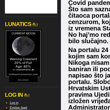
Covid pandemi
Što sam sazna
čitaoca porta
cenzurom, koj
LUNATICS
iz vremena Sta
No haj’mo red
bilo slučajno.
Na portalu 24 
kojim sam kom
Nikoga nisam 
baniran ili po
napisao što j
the moon
portalu. Slobo
Hrvatskim Ust
pravima Ujedi
LOG IN
izložen vrijeđ
Log in
Administrator
Entries feed