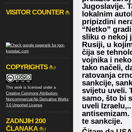
Jugoslavije. 
VISITOR COUNTER
lokalnim auto
pripizdini ner
“Netko” gradi s
sliku o nekoj 
Rusiji, u koji
čija se tehnol
vojnika i neko
COPYRIGHTS
tako načeli, 
ratovanja crn
sankcije, san
This work is licensed under a
svijetu uveli.
Creative Commons Attribution-
samo, što bi s
Noncommercial-No Derivative Works
uveli Izraelu,
3.0 Unported License
.
antisemizam. 
te sankcije.
ZADNJIH 200
ČLANAKA
Čitam da USA 