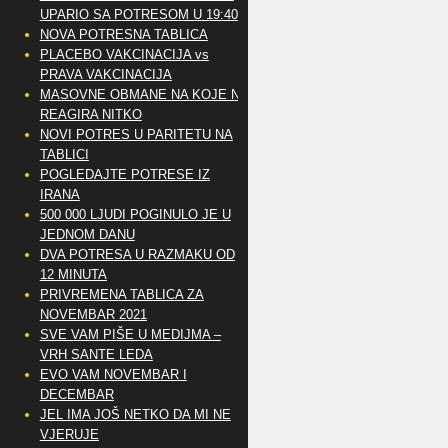
UPARIO SA POTRESOM U 19:40
NOVA POTRESNA TABLICA
PLACEBO VAKCINACIJA vs
PRAVA VAKCINACIJA
MASOVNE OBMANE NA KOJE NE
REAGIRA NITKO
NOVI POTRES U PARITETU NA
TABLICI
POGLEDAJTE POTRESE IZ
IRANA
500 000 LJUDI POGINULO JE U
JEDNOM DANU
DVA POTRESA U RAZMAKU OD
12 MINUTA
PRIVREMENA TABLICA ZA
NOVEMBAR 2021
SVE VAM PIŠE U MEDIJMA –
VRH SANTE LEDA
EVO VAM NOVEMBAR I
DECEMBAR
JEL IMA JOŠ NETKO DA MI NE
VJERUJE