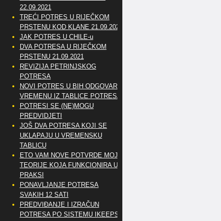
22.09.2021
TREĆI POTRES U RIJEČKOM
PRSTENU KOD KLANE 21.09.2021
JAK POTRES U CHILE-u
DVA POTRESA U RIJEČKOM
PRSTENU 21.09.2021
REVIZIJA PETRINJSKOG
POTRESA
NOVI POTRES U BIH ODGOVARA
VREMENU IZ TABLICE POTRESA
POTRESI SE (NE)MOGU
PREDVIDJETI
JOŠ DVA POTRESA KOJI SE
UKLAPAJU U VREMENSKU
TABLICU
ETO VAM NOVE POTVRDE MOJE
TEORIJE KOJA FUNKCIONIRA U
PRAKSI
PONAVLJANJE POTRESA
SVAKIH 12 SATI
PREDVIĐANJE I IZRAČUN
POTRESA PO SISTEMU IKEEPS