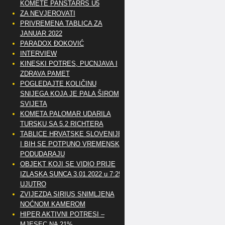
KOMETE PANSTARRS U5
ZA NEVJEROVATI
PRIVREMENA TABLICA ZA
JANUAR 2022
PARADOX ĐOKOVIĆ
INTERVIEW
KINESKI POTRES, PUCNJAVA I
ZDRAVA PAMET
POGLEDAJTE KOLIČINU
SNIJEGA KOJA JE PALA ŠIROM
SVIJETA
KOMETA PALOMAR UDARILA
TURSKU SA 5.2 RICHTERA
TABLICE HRVATSKE SLOVENIJE
I BIH SE POTPUNO VREMENSKI
PODUDARAJU
OBJEKT KOJI SE VIDIO PRIJE
IZLASKA SUNCA 3.01.2022 u 7:25
UJUTRO
ZVIJEZDA SIRIUS SNIMLJENA
NOĆNOM KAMEROM
HIPER AKTIVNI POTRESI –
MJESEC NA 21%