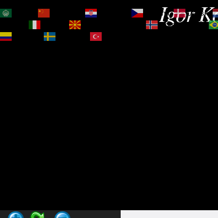
Igor Ko
العربية
简体中文
Hrvatski
Čeština‎
Dansk
Magyar
Italiano
Македонски јазик
Norsk bokmål
Español
Svenska
Türkçe