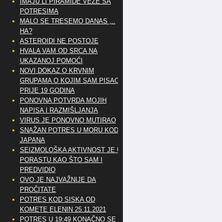
IMAJU LI PIRAMIDE VEZE SA
POTRESIMA
MALO SE TRESEMO DANAS ,..
HA?
ASTEROIDI NE POSTOJE
HVALA VAM OD SRCA NA
UKAZANOJ POMOĆI
NOVI DOKAZ O KRVNIM
GRUPAMA O KOJIM SAM PISAO
PRIJE 19 GODINA
PONOVNA POTVRDA MOJIH
NAPISA I RAZMIŠLJANJA
VIRUS JE PONOVNO MUTIRAO
SNAŽAN POTRES U MORU KOD
JAPANA
SEIZMOLOŠKA AKTIVNOST JE U
PORASTU KAO ŠTO SAM I
PREDVIDIO
OVO JE NAJVAŽNIJE DA
PROČITATE
POTRES KOD SISKA OD
KOMETE ELENIN 25.11.2021
POTRES U 19:49 KONAČNO SE