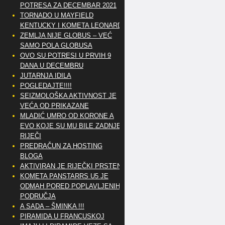
POTRESA ZA DECEMBAR 2021
TORNADO U MAYFIELD
KENTUCKY I KOMETA LEONARD
ZEMLJA NIJE GLOBUS – VEĆ
SAMO POLA GLOBUSA
OVO SU POTRESI U PRVIH 9
DANA U DECEMBRU
JUTARNJA IDILA
POGLEDAJTE!!!!
SEIZMOLOŠKA AKTIVNOST JE
VEĆA OD PRIKAZANE
MLADIĆ UMRO OD KORONE A
EVO KOJE SU MU BILE ZADNJE
RIJEČI
PREDRAČUN ZA HOSTING
BLOGA
AKTIVIRAN JE RIJEČKI PRSTEN
KOMETA PANSTARRS U5 JE
ODMAH PORED POPLAVLJENIH
PODRUČJA
A SADA – ŠMINKA !!!
PIRAMIDA U FRANCUSKOJ