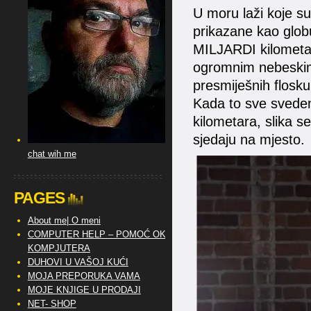
U moru laži koje 
prikazane kao glob
MILJARDI kilometar
ogromnim nebeskim 
presmiješnih floskul
Kada to sve svedem
kilometara, slika se
sjedaju na mjesto.
chat wih me
PAGES
About me| O meni
COMPUTER HELP – POMOĆ OKO
KOMPJUTERA
DUHOVI U VAŠOJ KUĆI
MOJA PREPORUKA VAMA
MOJE KNJIGE U PRODAJI
NET- SHOP