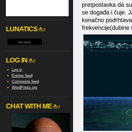
pretpostavka da su 
se događa i čuje. J
konačno podrhtavan
frekvencije(dubine 
LUNATICS
the moon
LOG IN
Log in
Entries feed
Comments feed
WordPress.org
CHAT WITH ME