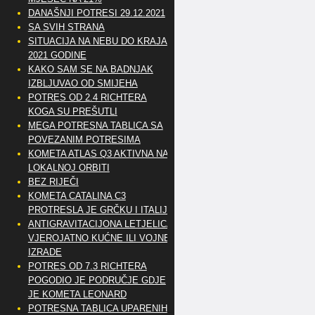
DANAŠNJI POTRESI 29.12.2021
SA SVIH STRANA
SITUACIJA NA NEBU DO KRAJA
2021 GODINE
KAKO SAM SE NA BADNJAK
IZBLJUVAO OD SMIJEHA
POTRES OD 2.4 RICHTERA
KOGA SU PREŠUTLI
MEGA POTRESNA TABLICA SA
POVEZANIM POTRESIMA
KOMETA ATLAS Q3 AKTIVNA NA
LOKALNOJ ORBITI
BEZ RIJEČI
KOMETA CATALINA C3
PROTRESLA JE GRČKU I ITALIJU
ANTIGRAVITACIJONA LETJELICA
VJEROJATNO KUĆNE ILI VOJNE
IZRADE
POTRES OD 7.3 RICHTERA
POGODIO JE PODRUČJE GDJE
JE KOMETA LEONARD
POTRESNA TABLICA UPARENIH