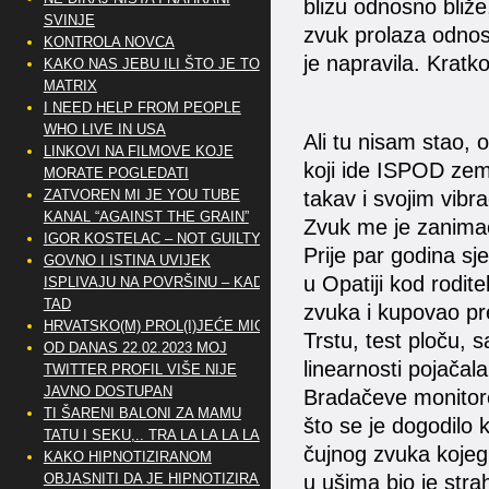
blizu odnosno bliže,
SVINJE
zvuk prolaza odnos
KONTROLA NOVCA
je napravila. Kratko
KAKO NAS JEBU ILI ŠTO JE TO
MATRIX
I NEED HELP FROM PEOPLE
WHO LIVE IN USA
Ali tu nisam stao, 
LINKOVI NA FILMOVE KOJE
koji ide ISPOD zeml
MORATE POGLEDATI
takav i svojim vibra
ZATVOREN MI JE YOU TUBE
KANAL “AGAINST THE GRAIN”
Zvuk me je zanimao
IGOR KOSTELAC – NOT GUILTY
Prije par godina s
GOVNO I ISTINA UVIJEK
u Opatiji kod rodite
ISPLIVAJU NA POVRŠINU – KAD
TAD
zvuka i kupovao pr
HRVATSKO(M) PROL(I)JEĆE MIG
Trstu, test ploču, 
OD DANAS 22.02.2023 MOJ
linearnosti pojačala
TWITTER PROFIL VIŠE NIJE
JAVNO DOSTUPAN
Bradačeve monitore,
TI ŠARENI BALONI ZA MAMU
što se je dogodilo 
TATU I SEKU,.. TRA LA LA LA LA
čujnog zvuka kojeg b
KAKO HIPNOTIZIRANOM
u ušima bio je strah
OBJASNITI DA JE HIPNOTIZIRAN