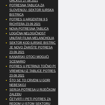
GRČKOJ 27.08.2021
POTRESNA TABLICA ZA
SLOVENIJU -SEKTOR ILIRSKA
BISTRICA
POTRES U ARGENTINI 9,5
RICHTERA 23.09.2021
NOVA POTRESNA TABLICA
LOGIČNA NELOGIČNOST
UNUTAR FILMA MELANCHOLIA
SEKTOR KOD ILIRSKE BISTRICE
JE NOVO ŽARIŠTE POTRESA
23.09.2021
KANARSKI OTOCI MOGUĆI
SCENARIO
POTRES U PETRINJI TOČNO PO
VREMENU IZ TABLICE POTRESA
23.09.2021
ŠTO SE TO CRVENI U GORI
NEBESKOJ
SERIJA POTRESA U RIJEČKOM
ZALEĐU
ČETVRTI I PETI POTRES ZA
REDOM U ISTOM SEKTORU