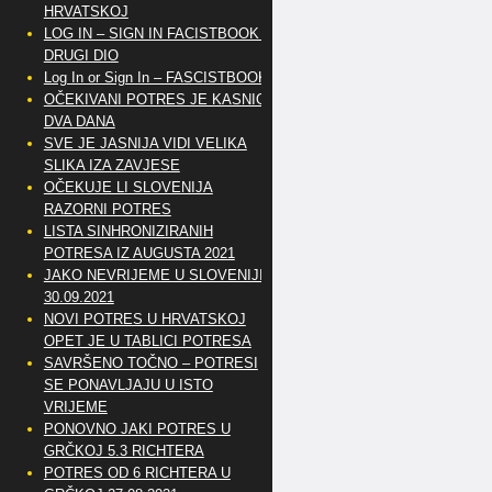
HRVATSKOJ
LOG IN – SIGN IN FACISTBOOK –
DRUGI DIO
Log In or Sign In – FASCISTBOOK
OČEKIVANI POTRES JE KASNIO
DVA DANA
SVE JE JASNIJA VIDI VELIKA
SLIKA IZA ZAVJESE
OČEKUJE LI SLOVENIJA
RAZORNI POTRES
LISTA SINHRONIZIRANIH
POTRESA IZ AUGUSTA 2021
JAKO NEVRIJEME U SLOVENIJI
30.09.2021
NOVI POTRES U HRVATSKOJ
OPET JE U TABLICI POTRESA
SAVRŠENO TOČNO – POTRESI
SE PONAVLJAJU U ISTO
VRIJEME
PONOVNO JAKI POTRES U
GRČKOJ 5.3 RICHTERA
POTRES OD 6 RICHTERA U