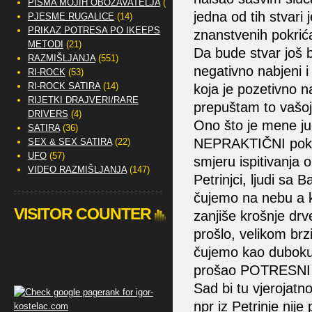
PISMA MOJIH OBOŽAVATELJA
(2)
jedna od tih stvar
PJESME RUGALICE
(14)
PRIKAZ POTRESA PO IKEEPS
znanstvenih pokri
METODI
(21)
Da bude stvar još b
RAZMIŠLJANJA
(551)
negativno nabjeni i
RI-ROCK
(53)
RI-ROCK SATIRA
(14)
koja je pozetivno n
RIJETKI DRAJVERI/RARE
prepuštam to vašoj
DRIVERS
(4)
Ono što je mene ju
SATIRA
(36)
NEPRAKTIČNI pokus
SEX & SEX SATIRA
(22)
UFO
(57)
smjeru ispitivanja 
VIDEO RAZMIŠLJANJA
(147)
Petrinjci, ljudi sa B
čujemo na nebu a ko
VISITOR COUNTER
zanjiše krošnje dr
prošlo, velikom brzi
čujemo kao duboku 
prošao POTRESNI val
Sad bi tu vjerojatn
npr iz Petrinje nije 