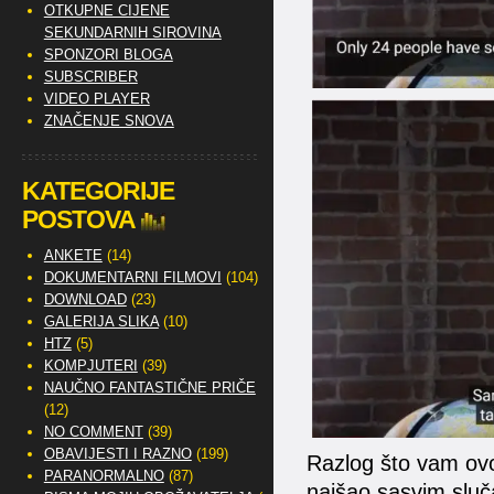
OTKUPNE CIJENE
SEKUNDARNIH SIROVINA
SPONZORI BLOGA
SUBSCRIBER
VIDEO PLAYER
ZNAČENJE SNOVA
KATEGORIJE
POSTOVA
ANKETE
(14)
DOKUMENTARNI FILMOVI
(104)
DOWNLOAD
(23)
GALERIJA SLIKA
(10)
HTZ
(5)
KOMPJUTERI
(39)
NAUČNO FANTASTIČNE PRIČE
(12)
NO COMMENT
(39)
OBAVIJESTI I RAZNO
(199)
Razlog što vam ovo
PARANORMALNO
(87)
naišao sasvim sluč