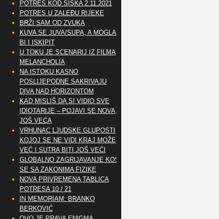
POTRES KOD SISKA 2.11.2021
POTRES U ZALEĐU RIJEKE
BRŽI SAM OD ZVUKA
KUVA SE JUVA/SUPA, A MOGLA
BI I ISKIPIT
U TOKU JE SCENARIJ IZ FILMA
MELANCHOLIA
NA ISTOKU KASNO
POSLIJEPODNE SAKRIVAJU
DIVA NAD HORIZONTOM
KAD MISLIŠ DA SI VIDIO SVE
IDIOTARIJE – POJAVI SE NOVA,..
JOŠ VEĆA
VRHUNAC LJUDSKE GLUPOSTI
KOJOJ SE NE VIDI KRAJ MOŽE
VEĆ I SUTRA BITI JOŠ VEĆI
GLOBALNO ZAGRIJAVANJE KOSI
SE SA ZAKONIMA FIZIKE
NOVA PRIVREMENA TABLICA
POTRESA 10 / 21
IN MEMORIAM: BRANKO
BERKOVIĆ
OVO JE PRAVA ENIGMA