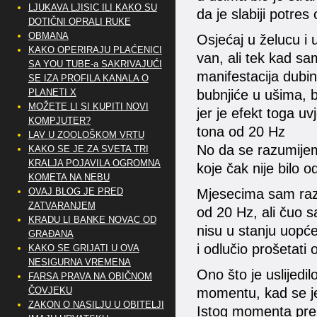
LJUKAVA LJISIC ILI KAKO SU
da je slabiji potres
DOTIČNI OPRALI RUKE
OBMANA
Osjećaj u želucu i u
KAKO OPERIRAJU PLAĆENICI
van, ali tek kad sa
SA YOU TUBE-a SAKRIVAJUĆI
manifestacija dub
SE IZA PROFILA KANALA O
bubnjiće u ušima, b
PLANETI X
MOŽETE LI SI KUPITI NOVI
jer je efekt toga u
KOMPJUTER?
tona od 20 Hz
LAV U ZOOLOŠKOM VRTU
No da se razumijem
KAKO SE JE ZA SVETA TRI
KRALJA POJAVILA OGROMNA
koje čak nije bilo o
KOMETA NA NEBU
Mjesecima sam razm
OVAJ BLOG JE PRED
ZATVARANJEM
od 20 Hz, ali čuo 
KRADU LI BANKE NOVAC OD
nisu u stanju uopć
GRAĐANA
i odlučio prošetati
KAKO SE GRIJATI U OVA
NESIGURNA VREMENA
Ono što je uslijedil
FARSA PRAVA NA OBIČNOM
momentu, kad se j
ČOVJEKU
ZAKON O NASILJU U OBITELJI
Istog momenta pre