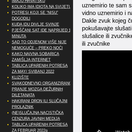
IMAJU HRVATSKU
uznemirio te sam sk
KOLIKO IMA IDIOTA NA SVIJETU?
vidno uznemirio i 
POTRESI KOJI SE “NISU”
DOGODILI
Dakle zvuk kojeg č
KUDA IDU DIVLJE SVINJE
pokušavajte slušati
PJEŠČANI SAT IDE NAPRIJED 10
slušalice ili zvučnik
MINUTA
SAD TO ODJENOM VIŠE NIJE
ili zvučnike
NEMOGUĆE – PREKO NOĆI
KAKO NAIVNA SOBARICA
ZAMIŠLJA INTERNET
TABLICA UPARENIH POTRESA
ZA MAY/ SVIBANJ 2022
KLIZIŠTE
SVAKODNEVNO ORGANIZIRANO
PRANJE MOZGA DEŽURNIH
DILETANATA
HAKIRANI DRON ILI SLUČAJNI
PROLAZNIK
(NE)SLUČAJNA NACISTIČKA
CENZURA JAVNIH MEDIJA
TABLICA UPARENIH POTRESA
ZA FEBRUAR 2022g