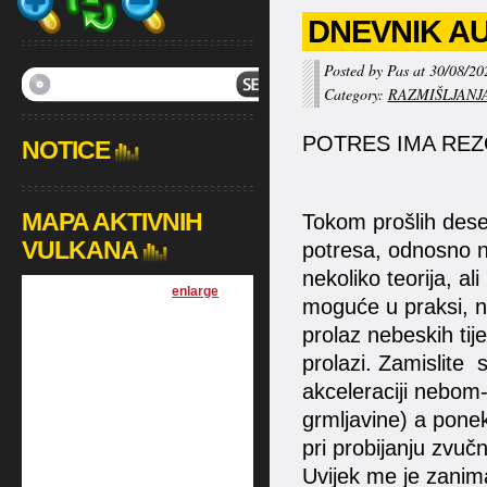
DNEVNIK AUG
Posted by Pas at 30/08/20
Category:
RAZMIŠLJANJ
POTRES IMA REZ
NOTICE
MAPA AKTIVNIH
Tokom prošlih dese
VULKANA
potresa, odnosno n
nekoliko teorija, al
[
enlarge
]
moguće u praksi, no
prolaz nebeskih tij
prolazi. Zamislit
akceleraciji nebom
grmljavine) a ponek
pri probijanju zvuč
Uvijek me je zanimal