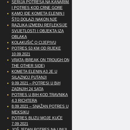
SERIJA POTRESA NA KANARIMA
I POTRES KOD CRNE GORE
KAMO IDE KOMETA ELENIN I
ŠTO DOLAZI NAKON NJE
RAZLIKA IZMEĐU REFLEKSIJE
SVIJETLOSTI I OBJEKTA IZA
OBLAKA
KOLAKUŠIĆ O CIJEPIVU
POTRES 53 KM OD RIJEKE
10.09.2021
VRATA (BREAK ON TROUGH ON
THE OTHER SIDE)
KOMETA ELENIN A3 JE U
SILAZNOJ PUTANJI
9.09.2021 – POTRESI U BiH
ZADNJIH 24 SATA
POTRES U BIH KOD TRAVNIKA
4.3 RICHTERA
8.09.2021 – SNAŽAN POTRES U
MEKSIKU
POTRES BLIZU MOJE KUĆE
7.09.2021
JOŠ JEDAN POTRES NA LINIJI