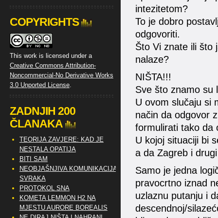
intezitetom?
COPYRIGHTS
To je dobro postavl
odgovoriti.
Što Vi znate ili što
This work is licensed under a
nalaze?
Creative Commons Attribution-
NIŠTA!!!
Noncommercial-No Derivative Works
3.0 Unported License
.
Sve što znamo su la
U ovom slučaju si m
ZADNJIH 200
način da odgovor zn
ČLANAKA
formulirati tako d
U kojoj situaciji bi
TEORIJA ZAVJERE: KAD JE
NESTALA OPATIJA
a da Zagreb i drug
BITI SAM
Samo je jedna logič
NEOBJAŠNJIVA KOMUNIKACIJA
SVRAKA
pravocrtno iznad n
PROTOKOL SNA
uzlaznu putanju i da
KOMETA LEMMON H2 NA
descendnoj/silazećo
MJESTU AURORE BOREALIS
NE DIRAJ NIŠTA I NAHRANI