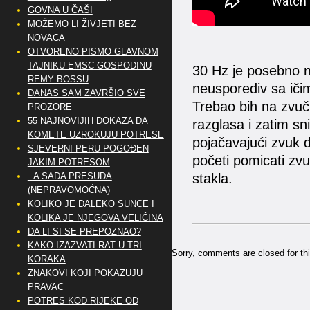
GOVNA U ČAŠI
MOŽEMO LI ŽIVJETI BEZ
NOVACA
OTVORENO PISMO GLAVNOM
TAJNIKU EMSC GOSPODINU
30 Hz je posebno n
REMY BOSSU
neusporediv sa iči
DANAS SAM ZAVRŠIO SVE
Trebao bih na zvuč
PROZORE
55 NAJNOVIJIH DOKAZA DA
razglasa i zatim sn
KOMETE UZROKUJU POTRESE
pojačavajući zvuk 
SJEVERNI PERU POGOĐEN
početi pomicati zvu
JAKIM POTRESOM
stakla.
..A SADA PRESUDA
(NEPRAVOMOĆNA)
KOLIKO JE DALEKO SUNCE I
KOLIKA JE NJEGOVA VELIČINA
DA LI SI SE PREPOZNAO?
KAKO IZAZVATI RAT U TRI
Sorry, comments are closed for thi
KORAKA
ZNAKOVI KOJI POKAZUJU
PRAVAC
POTRES KOD RIJEKE OD