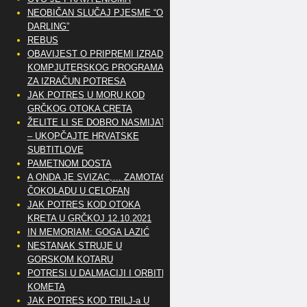
NEOBIČAN SLUČAJ PJESME “OH
DARLING”
REBUS
OBAVIJEST O PRIPREMI IZRADE
KOMPJUTERSKOG PROGRAMA
ZA IZRAČUN POTRESA
JAK POTRES U MORU KOD
GRČKOG OTOKA CRETA
ŽELITE LI SE DOBRO NASMIJATI
– UKOPČAJTE HRVATSKE
SUBTITLOVE
PAMETNOM DOSTA
A ONDA JE SVIZAC,… ZAMOTAO
ČOKOLADU U CELOFAN
JAK POTRES KOD OTOKA
KRETA U GRČKOJ 12.10.2021
IN MEMORIAM: GOGA LAZIĆ
NESTANAK STRUJE U
GORSKOM KOTARU
POTRESI U DALMACIJI I ORBITE
KOMETA
JAK POTRES KOD TRILJ-a U