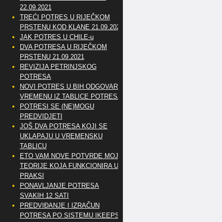
22.09.2021
TREĆI POTRES U RIJEČKOM
PRSTENU KOD KLANE 21.09.2021
JAK POTRES U CHILE-u
DVA POTRESA U RIJEČKOM
PRSTENU 21.09.2021
REVIZIJA PETRINJSKOG
POTRESA
NOVI POTRES U BIH ODGOVARA
VREMENU IZ TABLICE POTRESA
POTRESI SE (NE)MOGU
PREDVIDJETI
JOŠ DVA POTRESA KOJI SE
UKLAPAJU U VREMENSKU
TABLICU
ETO VAM NOVE POTVRDE MOJE
TEORIJE KOJA FUNKCIONIRA U
PRAKSI
PONAVLJANJE POTRESA
SVAKIH 12 SATI
PREDVIĐANJE I IZRAČUN
POTRESA PO SISTEMU IKEEPS