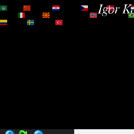
Igor Ko
العربية
简体中文
Hrvatski
Čeština‎
Dansk
Magyar
Italiano
Македонски јазик
Norsk bokmål
Español
Svenska
Türkçe