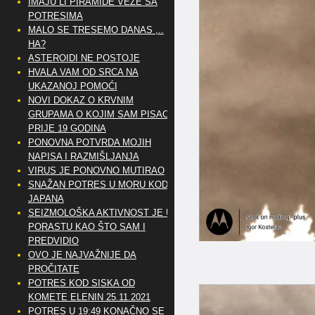
IMAJU LI PIRAMIDE VEZE SA
POTRESIMA
MALO SE TRESEMO DANAS ,..
HA?
ASTEROIDI NE POSTOJE
HVALA VAM OD SRCA NA
UKAZANOJ POMOĆI
NOVI DOKAZ O KRVNIM
GRUPAMA O KOJIM SAM PISAO
PRIJE 19 GODINA
PONOVNA POTVRDA MOJIH
NAPISA I RAZMIŠLJANJA
VIRUS JE PONOVNO MUTIRAO
SNAŽAN POTRES U MORU KOD
JAPANA
SEIZMOLOŠKA AKTIVNOST JE U
PORASTU KAO ŠTO SAM I
PREDVIDIO
OVO JE NAJVAŽNIJE DA
PROČITATE
POTRES KOD SISKA OD
KOMETE ELENIN 25.11.2021
POTRES U 19:49 KONAČNO SE