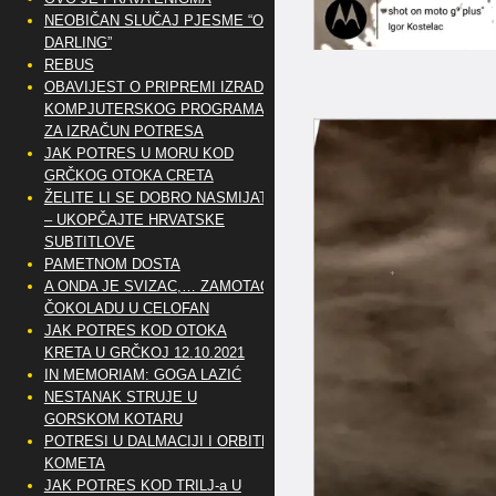
NEOBIČAN SLUČAJ PJESME “OH
DARLING”
REBUS
OBAVIJEST O PRIPREMI IZRADE
KOMPJUTERSKOG PROGRAMA
ZA IZRAČUN POTRESA
JAK POTRES U MORU KOD
GRČKOG OTOKA CRETA
ŽELITE LI SE DOBRO NASMIJATI
– UKOPČAJTE HRVATSKE
SUBTITLOVE
PAMETNOM DOSTA
A ONDA JE SVIZAC,… ZAMOTAO
ČOKOLADU U CELOFAN
JAK POTRES KOD OTOKA
KRETA U GRČKOJ 12.10.2021
IN MEMORIAM: GOGA LAZIĆ
NESTANAK STRUJE U
GORSKOM KOTARU
POTRESI U DALMACIJI I ORBITE
KOMETA
JAK POTRES KOD TRILJ-a U