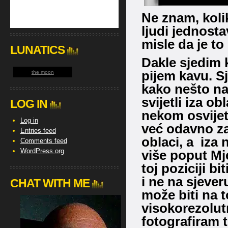
Ne znam, kolik
ljudi jednosta
misle da je t
LUNATICS
Dakle sjedim 
pijem kavu. Sj
the moon
kako nešto na
svijetli iza o
LOG IN
nekom osvijet
Log in
već odavno za
Entries feed
oblaci, a iza 
Comments feed
WordPress.org
više poput Mj
toj poziciji b
i ne na sjever
CHAT WITH ME
može biti na t
visokorezolu
fotografiram 