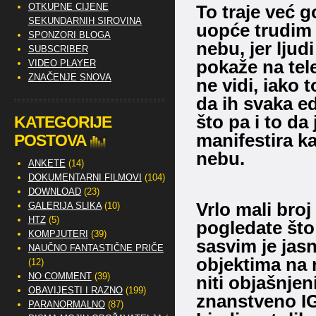
To traje već 
OTKUPNE CIJENE
SEKUNDARNIH SIROVINA
uopće trudim 
SPONZORI BLOGA
nebu, jer ljud
SUBSCRIBER
pokaže na tele
VIDEO PLAYER
ZNAČENJE SNOVA
ne vidi, iako 
da ih svaka ed
što pa i to da 
KATEGORIJE
manifestira ka
POSTOVA
nebu.
ANKETE
(14)
DOKUMENTARNI FILMOVI
(104)
DOWNLOAD
(23)
Vrlo mali broj
GALERIJA SLIKA
(10)
HTZ
(5)
pogledate što
KOMPJUTERI
(39)
sasvim je jas
NAUČNO FANTASTIČNE PRIČE
objektima na 
(12)
NO COMMENT
(39)
niti objašnjen
OBAVIJESTI I RAZNO
(199)
znanstveno 
PARANORMALNO
(87)