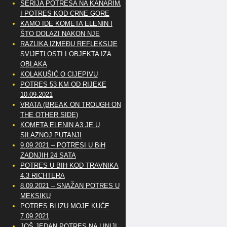
SERIJA POTRESA NA KANARIMA
I POTRES KOD CRNE GORE
KAMO IDE KOMETA ELENIN I
ŠTO DOLAZI NAKON NJE
RAZLIKA IZMEĐU REFLEKSIJE
SVIJETLOSTI I OBJEKTA IZA
OBLAKA
KOLAKUŠIĆ O CIJEPIVU
POTRES 53 KM OD RIJEKE
10.09.2021
VRATA (BREAK ON TROUGH ON
THE OTHER SIDE)
KOMETA ELENIN A3 JE U
SILAZNOJ PUTANJI
9.09.2021 – POTRESI U BiH
ZADNJIH 24 SATA
POTRES U BIH KOD TRAVNIKA
4.3 RICHTERA
8.09.2021 – SNAŽAN POTRES U
MEKSIKU
POTRES BLIZU MOJE KUĆE
7.09.2021
JOŠ JEDAN POTRES NA LINIJI