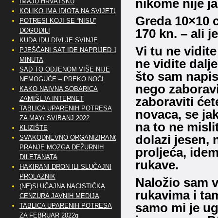
nikome nije j
IMAJU HRVATSKU
KOLIKO IMA IDIOTA NA SVIJETU?
Greda 10×10 c
POTRESI KOJI SE “NISU”
170 kn. – ali 
DOGODILI
KUDA IDU DIVLJE SVINJE
Vi tu ne vidite
PJEŠČANI SAT IDE NAPRIJED 10
MINUTA
ne vidite dal
SAD TO ODJENOM VIŠE NIJE
što sam napisao
NEMOGUĆE – PREKO NOĆI
nego zaboravi
KAKO NAIVNA SOBARICA
zaboraviti ćete
ZAMIŠLJA INTERNET
TABLICA UPARENIH POTRESA
novaca, se jak
ZA MAY/ SVIBANJ 2022
na to ne misli
KLIZIŠTE
dolazi jesen, 
SVAKODNEVNO ORGANIZIRANO
PRANJE MOZGA DEŽURNIH
proljeća, ide
DILETANATA
rukave.
HAKIRANI DRON ILI SLUČAJNI
PROLAZNIK
Naložio sam v
(NE)SLUČAJNA NACISTIČKA
rukavima i tam
CENZURA JAVNIH MEDIJA
samo mi je ug
TABLICA UPARENIH POTRESA
ZA FEBRUAR 2022g