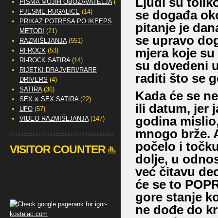
Ljudi su toli
PISMA MOJIH OBOŽAVATELJA
(2)
se događa oko 
PJESME RUGALICE
(14)
PRIKAZ POTRESA PO IKEEPS
pitanje je dan
METODI
(21)
se upravo dog
RAZMIŠLJANJA
(551)
mjera koje su 
RI-ROCK
(53)
RI-ROCK SATIRA
(14)
su dovedeni u
RIJETKI DRAJVERI/RARE
raditi što se
DRIVERS
(4)
SATIRA
(36)
Kada će se neš
SEX & SEX SATIRA
(22)
ili datum, jer
UFO
(57)
godina mislio,
VIDEO RAZMIŠLJANJA
(147)
mnogo brže. A
počelo i točk
VISITOR COUNTER
dolje, u odno
već čitavu de
će se to POPR
gore stanje ko
ne dođe do kr