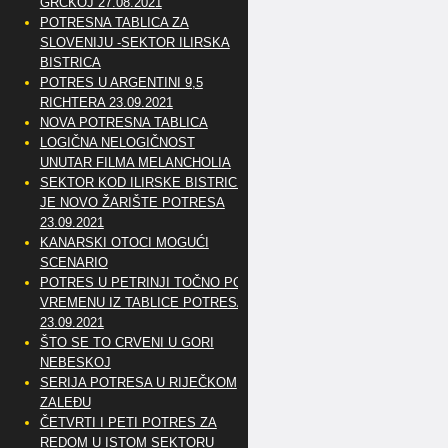
GRČKOJ 27.08.2021
POTRESNA TABLICA ZA
SLOVENIJU -SEKTOR ILIRSKA
BISTRICA
POTRES U ARGENTINI 9,5
RICHTERA 23.09.2021
NOVA POTRESNA TABLICA
LOGIČNA NELOGIČNOST
UNUTAR FILMA MELANCHOLIA
SEKTOR KOD ILIRSKE BISTRICE
JE NOVO ŽARIŠTE POTRESA
23.09.2021
KANARSKI OTOCI MOGUĆI
SCENARIO
POTRES U PETRINJI TOČNO PO
VREMENU IZ TABLICE POTRESA
23.09.2021
ŠTO SE TO CRVENI U GORI
NEBESKOJ
SERIJA POTRESA U RIJEČKOM
ZALEĐU
ČETVRTI I PETI POTRES ZA
REDOM U ISTOM SEKTORU