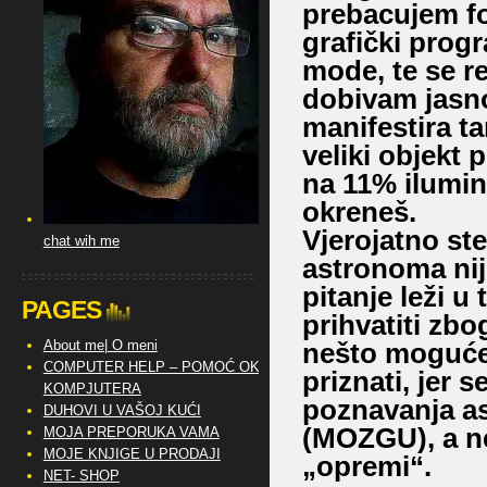
prebacujem fo
grafički prog
mode, te se re
dobivam jasno v
manifestira t
veliki objekt 
na 11% ilumin
okreneš.
Vjerojatno ste
chat wih me
astronoma nij
pitanje leži 
PAGES
prihvatiti zbo
nešto moguće,
About me| O meni
COMPUTER HELP – POMOĆ OKO
priznati, jer 
KOMPJUTERA
poznavanja as
DUHOVI U VAŠOJ KUĆI
(MOZGU), a ne
MOJA PREPORUKA VAMA
MOJE KNJIGE U PRODAJI
„opremi“.
NET- SHOP