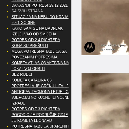
DANAŠNJI POTRESI 29.12.2021
SA SVIH STRANA
SITUACIJA NA NEBU DO KRAJA
2021 GODINE
KAKO SAM SE NA BADNJAK
IZBLJUVAO OD SMIJEHA
POTRES OD 2.4 RICHTERA
KOGA SU PREŠUTLI
MEGA POTRESNA TABLICA SA
POVEZANIM POTRESIMA
KOMETA ATLAS Q3 AKTIVNA NA
LOKALNOJ ORBITI
BEZ RIJEČI
KOMETA CATALINA C3
PROTRESLA JE GRČKU I ITALIJU
ANTIGRAVITACIJONA LETJELICA
VJEROJATNO KUĆNE ILI VOJNE
IZRADE
POTRES OD 7.3 RICHTERA
POGODIO JE PODRUČJE GDJE
JE KOMETA LEONARD
POTRESNA TABLICA UPARENIH