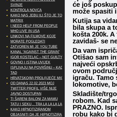
će još poskupi
SVINJE
može spasiti il
KONTROLA NOVCA
KAKO NAS JEBU ILI ŠTO JE TO
Kutija sa vida
MATRIX
bila skupa a t
I NEED HELP FROM PEOPLE
WHO LIVE IN USA
košta 200k. A 
LINKOVI NA FILMOVE KOJE
zavidaš- se ne
MORATE POGLEDATI
ZATVOREN MI JE YOU TUBE
Da vam isprič
KANAL “AGAINST THE GRAIN”
Otišao sam in
IGOR KOSTELAC – NOT GUILTY
najveći opskr
GOVNO I ISTINA UVIJEK
ISPLIVAJU NA POVRŠINU – KAD
ovom području
TAD
igraču. Tamo 
HRVATSKO(M) PROL(I)JEĆE MIG
lokomotive, b
OD DANAS 22.02.2023 MOJ
TWITTER PROFIL VIŠE NIJE
Skladište/trg
JAVNO DOSTUPAN
robom. Kad sa
TI ŠARENI BALONI ZA MAMU
TATU I SEKU,.. TRA LA LA LA LA
PRAZNO. Isprv
KAKO HIPNOTIZIRANOM
robu kako bi d
OBJASNITI DA JE HIPNOTIZIRAN