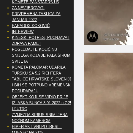
KOMETE PANSTARRS U5
ZA NEVJEROVATI
PRIVREMENA TABLICA ZA
JANUAR 2022
PARADOX ĐOKOVIĆ
INTERVIEW
KINESKI POTRES, PUCNJAVA I
ZDRAVA PAMET
POGLEDAJTE KOLIČINU
SNIJEGA KOJA JE PALA ŠIROM
SVIJETA
KOMETA PALOMAR UDARILA
TURSKU SA 5.2 RICHTERA
TABLICE HRVATSKE SLOVENIJE
I BIH SE POTPUNO VREMENSKI
PODUDARAJU
OBJEKT KOJI SE VIDIO PRIJE
IZLASKA SUNCA 3.01.2022 u 7:25
UJUTRO
ZVIJEZDA SIRIUS SNIMLJENA
NOĆNOM KAMEROM
HIPER AKTIVNI POTRESI –
MJESEC NA 21%