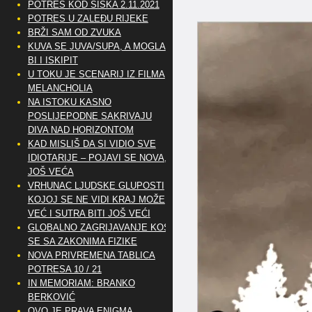
POTRES KOD SISKA 2.11.2021
POTRES U ZALEĐU RIJEKE
BRŽI SAM OD ZVUKA
KUVA SE JUVA/SUPA, A MOGLA
BI I ISKIPIT
U TOKU JE SCENARIJ IZ FILMA
MELANCHOLIA
NA ISTOKU KASNO
POSLIJEPODNE SAKRIVAJU
DIVA NAD HORIZONTOM
KAD MISLIŠ DA SI VIDIO SVE
IDIOTARIJE – POJAVI SE NOVA,..
JOŠ VEĆA
VRHUNAC LJUDSKE GLUPOSTI
KOJOJ SE NE VIDI KRAJ MOŽE
VEĆ I SUTRA BITI JOŠ VEĆI
GLOBALNO ZAGRIJAVANJE KOSI
SE SA ZAKONIMA FIZIKE
NOVA PRIVREMENA TABLICA
POTRESA 10 / 21
IN MEMORIAM: BRANKO
BERKOVIĆ
OVO JE PRAVA ENIGMA