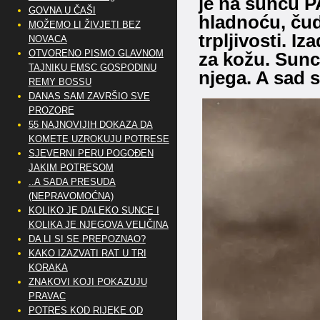
je na suncu P
GOVNA U ČAŠI
hladnoću, čud
MOŽEMO LI ŽIVJETI BEZ
trpljivosti. I
NOVACA
OTVORENO PISMO GLAVNOM
za kožu. Sunc
TAJNIKU EMSC GOSPODINU
njega. A sad 
REMY BOSSU
DANAS SAM ZAVRŠIO SVE
PROZORE
55 NAJNOVIJIH DOKAZA DA
KOMETE UZROKUJU POTRESE
SJEVERNI PERU POGOĐEN
JAKIM POTRESOM
..A SADA PRESUDA
(NEPRAVOMOĆNA)
KOLIKO JE DALEKO SUNCE I
KOLIKA JE NJEGOVA VELIČINA
DA LI SI SE PREPOZNAO?
KAKO IZAZVATI RAT U TRI
KORAKA
ZNAKOVI KOJI POKAZUJU
PRAVAC
POTRES KOD RIJEKE OD