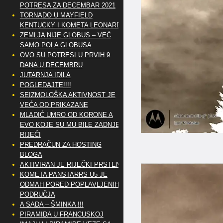
POTRESA ZA DECEMBAR 2021
TORNADO U MAYFIELD
KENTUCKY I KOMETA LEONARD
ZEMLJA NIJE GLOBUS – VEĆ
SAMO POLA GLOBUSA
OVO SU POTRESI U PRVIH 9
DANA U DECEMBRU
JUTARNJA IDILA
POGLEDAJTE!!!!
SEIZMOLOŠKA AKTIVNOST JE
VEĆA OD PRIKAZANE
MLADIĆ UMRO OD KORONE A
EVO KOJE SU MU BILE ZADNJE
RIJEČI
PREDRAČUN ZA HOSTING
BLOGA
AKTIVIRAN JE RIJEČKI PRSTEN
KOMETA PANSTARRS U5 JE
ODMAH PORED POPLAVLJENIH
PODRUČJA
A SADA – ŠMINKA !!!
PIRAMIDA U FRANCUSKOJ