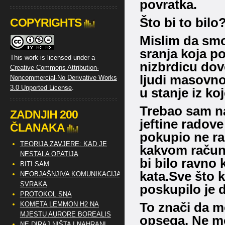
povratka.
Što bi to bilo
COPYRIGHTS
Mislim da smo
sranja koja p
This work is licensed under a
nizbrdicu dov
Creative Commons Attribution-
ljudi masovno
Noncommercial-No Derivative Works
3.0 Unported License
.
u stanje iz k
Trebao sam na
ZADNJIH 200
jeftine radove 
ČLANAKA
pokupio ne rač
TEORIJA ZAVJERE: KAD JE
kakvom računi
NESTALA OPATIJA
bi bilo ravno
BITI SAM
kata.Sve što 
NEOBJAŠNJIVA KOMUNIKACIJA
SVRAKA
poskupilo je 
PROTOKOL SNA
To znači da m
KOMETA LEMMON H2 NA
MJESTU AURORE BOREALIS
opsega. Ne mog
NE DIRAJ NIŠTA I NAHRANI