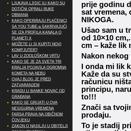
prije godinu d
LJUKAVA LJISIC ILI KAKO SU
DOTIČNI OPRALI RUKE
sat vremena, d
OBMANA
NIKOGA.
KAKO OPERIRAJU PLAĆENICI
SA YOU TUBE-a SAKRIVAJUĆI
Ušao sam u tr
SE IZA PROFILA KANALA O
od 10×10 cm,..
PLANETI X
cm – kaže lik 
MOŽETE LI SI KUPITI NOVI
KOMPJUTER?
Nakon nekog 
LAV U ZOOLOŠKOM VRTU
KAKO SE JE ZA SVETA TRI
I onda mi li
KRALJA POJAVILA OGROMNA
Kaže da su st
KOMETA NA NEBU
OVAJ BLOG JE PRED
računicu ništa
ZATVARANJEM
principu, naru
KRADU LI BANKE NOVAC OD
to!!!
GRAĐANA
KAKO SE GRIJATI U OVA
Znači sa tvoj
NESIGURNA VREMENA
prodaju.
FARSA PRAVA NA OBIČNOM
ČOVJEKU
To je stadij pr
ZAKON O NASILJU U OBITELJI