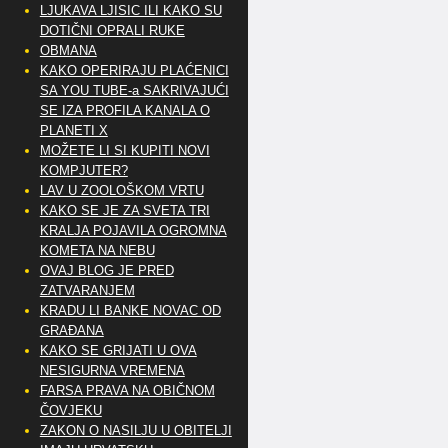
LJUKAVA LJISIC ILI KAKO SU
DOTIČNI OPRALI RUKE
OBMANA
KAKO OPERIRAJU PLAĆENICI
SA YOU TUBE-a SAKRIVAJUĆI
SE IZA PROFILA KANALA O
PLANETI X
MOŽETE LI SI KUPITI NOVI
KOMPJUTER?
LAV U ZOOLOŠKOM VRTU
KAKO SE JE ZA SVETA TRI
KRALJA POJAVILA OGROMNA
KOMETA NA NEBU
OVAJ BLOG JE PRED
ZATVARANJEM
KRADU LI BANKE NOVAC OD
GRAĐANA
KAKO SE GRIJATI U OVA
NESIGURNA VREMENA
FARSA PRAVA NA OBIČNOM
ČOVJEKU
ZAKON O NASILJU U OBITELJI