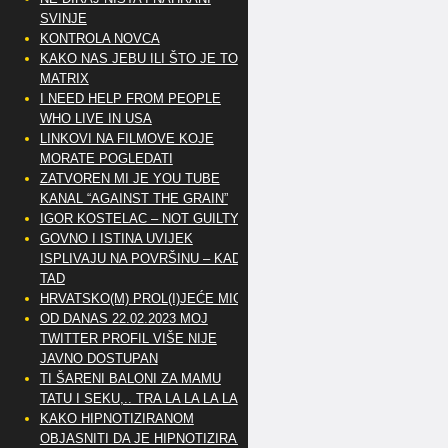
SVINJE
KONTROLA NOVCA
KAKO NAS JEBU ILI ŠTO JE TO
MATRIX
I NEED HELP FROM PEOPLE
WHO LIVE IN USA
LINKOVI NA FILMOVE KOJE
MORATE POGLEDATI
ZATVOREN MI JE YOU TUBE
KANAL “AGAINST THE GRAIN”
IGOR KOSTELAC – NOT GUILTY
GOVNO I ISTINA UVIJEK
ISPLIVAJU NA POVRŠINU – KAD
TAD
HRVATSKO(M) PROL(I)JEĆE MIG
OD DANAS 22.02.2023 MOJ
TWITTER PROFIL VIŠE NIJE
JAVNO DOSTUPAN
TI ŠARENI BALONI ZA MAMU
TATU I SEKU,.. TRA LA LA LA LA
KAKO HIPNOTIZIRANOM
OBJASNITI DA JE HIPNOTIZIRAN