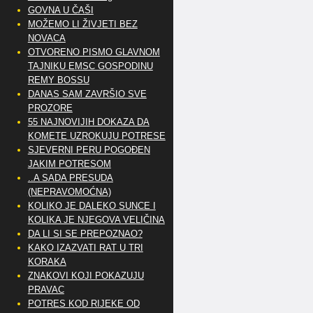
GOVNA U ČAŠI
MOŽEMO LI ŽIVJETI BEZ
NOVACA
OTVORENO PISMO GLAVNOM
TAJNIKU EMSC GOSPODINU
REMY BOSSU
DANAS SAM ZAVRŠIO SVE
PROZORE
55 NAJNOVIJIH DOKAZA DA
KOMETE UZROKUJU POTRESE
SJEVERNI PERU POGOĐEN
JAKIM POTRESOM
..A SADA PRESUDA
(NEPRAVOMOĆNA)
KOLIKO JE DALEKO SUNCE I
KOLIKA JE NJEGOVA VELIČINA
DA LI SI SE PREPOZNAO?
KAKO IZAZVATI RAT U TRI
KORAKA
ZNAKOVI KOJI POKAZUJU
PRAVAC
POTRES KOD RIJEKE OD