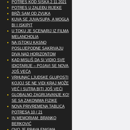
POTRES KOD SISKA 2.11.2021
POTRES U ZALEĐU RIJEKE
BRŽI SAM OD ZVUKA
KUVA SE JUVA/SUPA, A MOGLA
BI I ISKIPIT
U TOKU JE SCENARIJ IZ FILMA
MELANCHOLIA
NA ISTOKU KASNO
POSLIJEPODNE SAKRIVAJU
DIVA NAD HORIZONTOM
KAD MISLIŠ DA SI VIDIO SVE
IDIOTARIJE – POJAVI SE NOVA,..
JOŠ VEĆA
VRHUNAC LJUDSKE GLUPOSTI
KOJOJ SE NE VIDI KRAJ MOŽE
VEĆ I SUTRA BITI JOŠ VEĆI
GLOBALNO ZAGRIJAVANJE KOSI
SE SA ZAKONIMA FIZIKE
NOVA PRIVREMENA TABLICA
POTRESA 10 / 21
IN MEMORIAM: BRANKO
BERKOVIĆ
OVO JE PRAVA ENIGMA