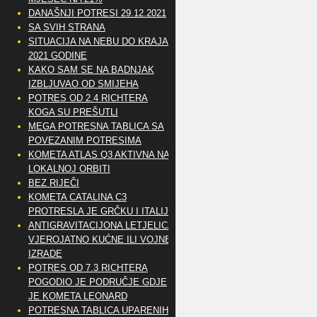
DANAŠNJI POTRESI 29.12.2021
SA SVIH STRANA
SITUACIJA NA NEBU DO KRAJA
2021 GODINE
KAKO SAM SE NA BADNJAK
IZBLJUVAO OD SMIJEHA
POTRES OD 2.4 RICHTERA
KOGA SU PREŠUTLI
MEGA POTRESNA TABLICA SA
POVEZANIM POTRESIMA
KOMETA ATLAS Q3 AKTIVNA NA
LOKALNOJ ORBITI
BEZ RIJEČI
KOMETA CATALINA C3
PROTRESLA JE GRČKU I ITALIJU
ANTIGRAVITACIJONA LETJELICA
VJEROJATNO KUĆNE ILI VOJNE
IZRADE
POTRES OD 7.3 RICHTERA
POGODIO JE PODRUČJE GDJE
JE KOMETA LEONARD
POTRESNA TABLICA UPARENIH