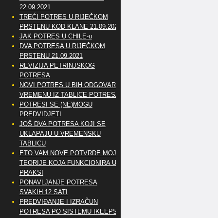
22.09.2021
TREĆI POTRES U RIJEČKOM
PRSTENU KOD KLANE 21.09.2021
JAK POTRES U CHILE-u
DVA POTRESA U RIJEČKOM
PRSTENU 21.09.2021
REVIZIJA PETRINJSKOG
POTRESA
NOVI POTRES U BIH ODGOVARA
VREMENU IZ TABLICE POTRESA
POTRESI SE (NE)MOGU
PREDVIDJETI
JOŠ DVA POTRESA KOJI SE
UKLAPAJU U VREMENSKU
TABLICU
ETO VAM NOVE POTVRDE MOJE
TEORIJE KOJA FUNKCIONIRA U
PRAKSI
PONAVLJANJE POTRESA
SVAKIH 12 SATI
PREDVIĐANJE I IZRAČUN
POTRESA PO SISTEMU IKEEPS