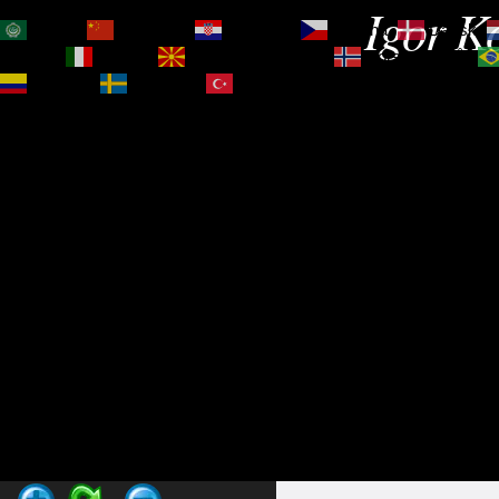
Igor Ko
العربية
简体中文
Hrvatski
Čeština‎
Dansk
Magyar
Italiano
Македонски јазик
Norsk bokmål
Español
Svenska
Türkçe