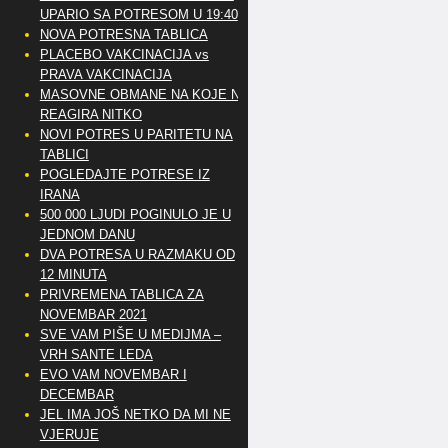
UPARIO SA POTRESOM U 19:40
NOVA POTRESNA TABLICA
PLACEBO VAKCINACIJA vs
PRAVA VAKCINACIJA
MASOVNE OBMANE NA KOJE NE
REAGIRA NITKO
NOVI POTRES U PARITETU NA
TABLICI
POGLEDAJTE POTRESE IZ
IRANA
500 000 LJUDI POGINULO JE U
JEDNOM DANU
DVA POTRESA U RAZMAKU OD
12 MINUTA
PRIVREMENA TABLICA ZA
NOVEMBAR 2021
SVE VAM PIŠE U MEDIJMA –
VRH SANTE LEDA
EVO VAM NOVEMBAR I
DECEMBAR
JEL IMA JOŠ NETKO DA MI NE
VJERUJE