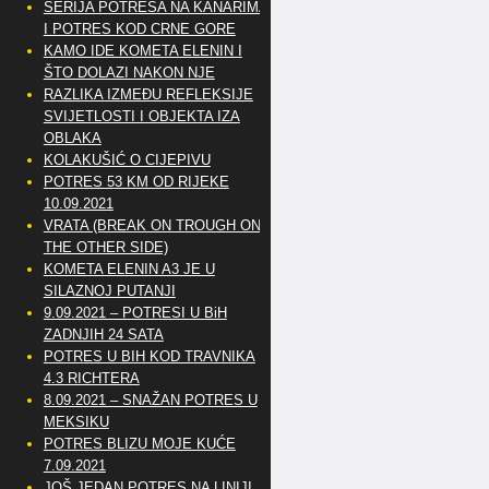
SERIJA POTRESA NA KANARIMA
I POTRES KOD CRNE GORE
KAMO IDE KOMETA ELENIN I
ŠTO DOLAZI NAKON NJE
RAZLIKA IZMEĐU REFLEKSIJE
SVIJETLOSTI I OBJEKTA IZA
OBLAKA
KOLAKUŠIĆ O CIJEPIVU
POTRES 53 KM OD RIJEKE
10.09.2021
VRATA (BREAK ON TROUGH ON
THE OTHER SIDE)
KOMETA ELENIN A3 JE U
SILAZNOJ PUTANJI
9.09.2021 – POTRESI U BiH
ZADNJIH 24 SATA
POTRES U BIH KOD TRAVNIKA
4.3 RICHTERA
8.09.2021 – SNAŽAN POTRES U
MEKSIKU
POTRES BLIZU MOJE KUĆE
7.09.2021
JOŠ JEDAN POTRES NA LINIJI