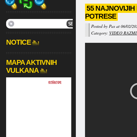
55 NAJNOVIJI
POTRESE
Posted by Pas at 06/02/20
Category:
VIDEO RAZMI
NOTICE
MAPA AKTIVNIH
VULKANA
[
enlarge
]