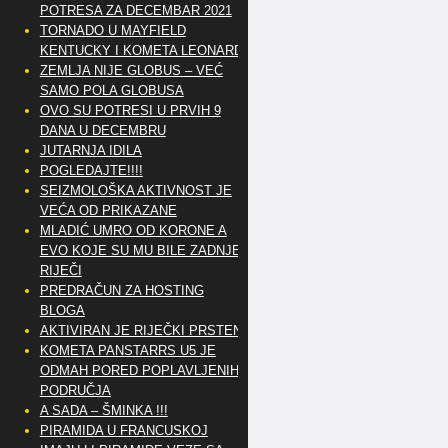
POTRESA ZA DECEMBAR 2021
TORNADO U MAYFIELD
KENTUCKY I KOMETA LEONARD
ZEMLJA NIJE GLOBUS – VEĆ
SAMO POLA GLOBUSA
OVO SU POTRESI U PRVIH 9
DANA U DECEMBRU
JUTARNJA IDILA
POGLEDAJTE!!!!
SEIZMOLOŠKA AKTIVNOST JE
VEĆA OD PRIKAZANE
MLADIĆ UMRO OD KORONE A
EVO KOJE SU MU BILE ZADNJE
RIJEČI
PREDRAČUN ZA HOSTING
BLOGA
AKTIVIRAN JE RIJEČKI PRSTEN
KOMETA PANSTARRS U5 JE
ODMAH PORED POPLAVLJENIH
PODRUČJA
A SADA – ŠMINKA !!!
PIRAMIDA U FRANCUSKOJ