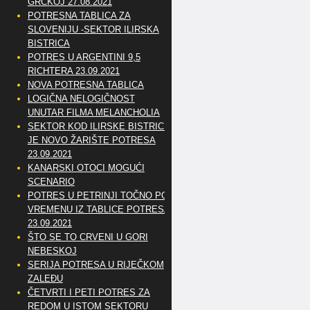
GRČKOJ 27.08.2021
POTRESNA TABLICA ZA
SLOVENIJU -SEKTOR ILIRSKA
BISTRICA
POTRES U ARGENTINI 9,5
RICHTERA 23.09.2021
NOVA POTRESNA TABLICA
LOGIČNA NELOGIČNOST
UNUTAR FILMA MELANCHOLIA
SEKTOR KOD ILIRSKE BISTRICE
JE NOVO ŽARIŠTE POTRESA
23.09.2021
KANARSKI OTOCI MOGUĆI
SCENARIO
POTRES U PETRINJI TOČNO PO
VREMENU IZ TABLICE POTRESA
23.09.2021
ŠTO SE TO CRVENI U GORI
NEBESKOJ
SERIJA POTRESA U RIJEČKOM
ZALEĐU
ČETVRTI I PETI POTRES ZA
REDOM U ISTOM SEKTORU