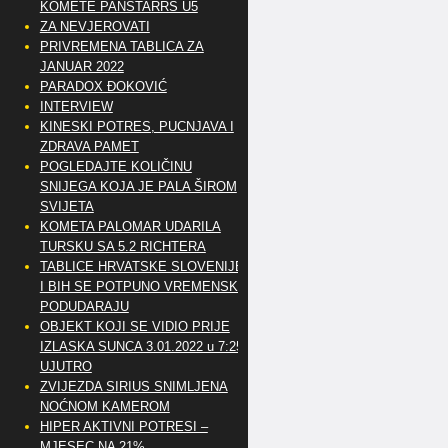
KOMETE PANSTARRS U5
ZA NEVJEROVATI
PRIVREMENA TABLICA ZA
JANUAR 2022
PARADOX ĐOKOVIĆ
INTERVIEW
KINESKI POTRES, PUCNJAVA I
ZDRAVA PAMET
POGLEDAJTE KOLIČINU
SNIJEGA KOJA JE PALA ŠIROM
SVIJETA
KOMETA PALOMAR UDARILA
TURSKU SA 5.2 RICHTERA
TABLICE HRVATSKE SLOVENIJE
I BIH SE POTPUNO VREMENSKI
PODUDARAJU
OBJEKT KOJI SE VIDIO PRIJE
IZLASKA SUNCA 3.01.2022 u 7:25
UJUTRO
ZVIJEZDA SIRIUS SNIMLJENA
NOĆNOM KAMEROM
HIPER AKTIVNI POTRESI –
MJESEC NA 21%