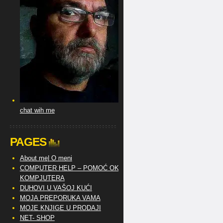
chat wih me
PAGES
About me| O meni
COMPUTER HELP – POMOĆ OKO
KOMPJUTERA
DUHOVI U VAŠOJ KUĆI
MOJA PREPORUKA VAMA
MOJE KNJIGE U PRODAJI
NET- SHOP