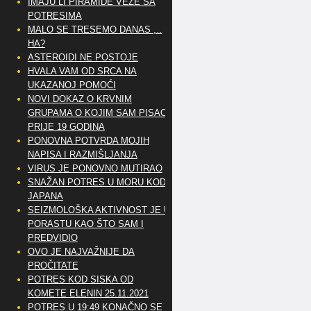
IMAJU LI PIRAMIDE VEZE SA
POTRESIMA
MALO SE TRESEMO DANAS ,..
HA?
ASTEROIDI NE POSTOJE
HVALA VAM OD SRCA NA
UKAZANOJ POMOĆI
NOVI DOKAZ O KRVNIM
GRUPAMA O KOJIM SAM PISAO
PRIJE 19 GODINA
PONOVNA POTVRDA MOJIH
NAPISA I RAZMIŠLJANJA
VIRUS JE PONOVNO MUTIRAO
SNAŽAN POTRES U MORU KOD
JAPANA
SEIZMOLOŠKA AKTIVNOST JE U
PORASTU KAO ŠTO SAM I
PREDVIDIO
OVO JE NAJVAŽNIJE DA
PROČITATE
POTRES KOD SISKA OD
KOMETE ELENIN 25.11.2021
POTRES U 19:49 KONAČNO SE