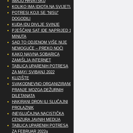
IMAJU HRVATSKU
KOLIKO IMA IDIOTA NA SVIJETU?
POTRESI KOJI SE “NISU”
DOGODILI
KUDA IDU DIVLJE SVINJE
PJEŠČANI SAT IDE NAPRIJED 10
MINUTA
SAD TO ODJENOM VIŠE NIJE
NEMOGUĆE – PREKO NOĆI
KAKO NAIVNA SOBARICA
ZAMIŠLJA INTERNET
TABLICA UPARENIH POTRESA
ZA MAY/ SVIBANJ 2022
KLIZIŠTE
SVAKODNEVNO ORGANIZIRANO
PRANJE MOZGA DEŽURNIH
DILETANATA
HAKIRANI DRON ILI SLUČAJNI
PROLAZNIK
(NE)SLUČAJNA NACISTIČKA
CENZURA JAVNIH MEDIJA
TABLICA UPARENIH POTRESA
ZA FEBRUAR 2022g