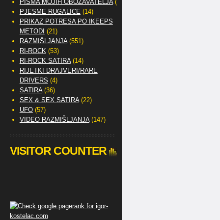
PISMA MOJIH OBOŽAVATELJA
(2)
PJESME RUGALICE
(14)
PRIKAZ POTRESA PO IKEEPS
METODI
(21)
RAZMIŠLJANJA
(551)
RI-ROCK
(53)
RI-ROCK SATIRA
(14)
RIJETKI DRAJVERI/RARE
DRIVERS
(4)
SATIRA
(36)
SEX & SEX SATIRA
(22)
UFO
(57)
VIDEO RAZMIŠLJANJA
(147)
VISITOR COUNTER