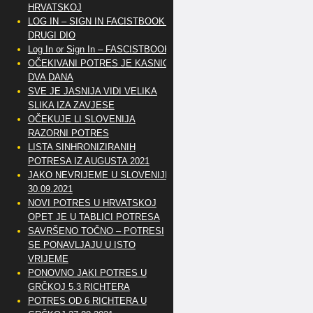
HRVATSKOJ
LOG IN – SIGN IN FACISTBOOK –
DRUGI DIO
Log In or Sign In – FASCISTBOOK
OČEKIVANI POTRES JE KASNIO
DVA DANA
SVE JE JASNIJA VIDI VELIKA
SLIKA IZA ZAVJESE
OČEKUJE LI SLOVENIJA
RAZORNI POTRES
LISTA SINHRONIZIRANIH
POTRESA IZ AUGUSTA 2021
JAKO NEVRIJEME U SLOVENIJI
30.09.2021
NOVI POTRES U HRVATSKOJ
OPET JE U TABLICI POTRESA
SAVRŠENO TOČNO – POTRESI
SE PONAVLJAJU U ISTO
VRIJEME
PONOVNO JAKI POTRES U
GRČKOJ 5.3 RICHTERA
POTRES OD 6 RICHTERA U