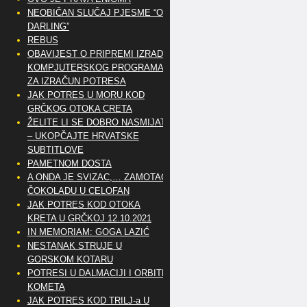
NEOBIČAN SLUČAJ PJESME “OH
DARLING”
REBUS
OBAVIJEST O PRIPREMI IZRADE
KOMPJUTERSKOG PROGRAMA
ZA IZRAČUN POTRESA
JAK POTRES U MORU KOD
GRČKOG OTOKA CRETA
ŽELITE LI SE DOBRO NASMIJATI
– UKOPČAJTE HRVATSKE
SUBTITLOVE
PAMETNOM DOSTA
A ONDA JE SVIZAC,… ZAMOTAO
ČOKOLADU U CELOFAN
JAK POTRES KOD OTOKA
KRETA U GRČKOJ 12.10.2021
IN MEMORIAM: GOGA LAZIĆ
NESTANAK STRUJE U
GORSKOM KOTARU
POTRESI U DALMACIJI I ORBITE
KOMETA
JAK POTRES KOD TRILJ-a U