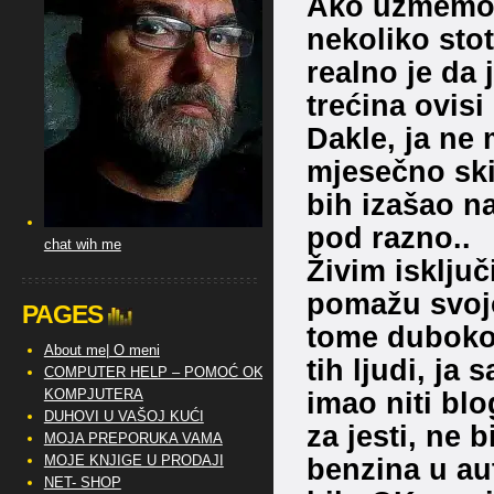
Ako uzmemo u
nekoliko stot
realno je da 
trećina ovisi
Dakle, ja ne 
mjesečno ski
bih izašao n
pod razno..
chat wih me
Živim isključ
pomažu svoj
PAGES
tome duboko 
About me| O meni
tih ljudi, ja
COMPUTER HELP – POMOĆ OKO
KOMPJUTERA
imao niti blo
DUHOVI U VAŠOJ KUĆI
za jesti, ne 
MOJA PREPORUKA VAMA
MOJE KNJIGE U PRODAJI
benzina u au
NET- SHOP