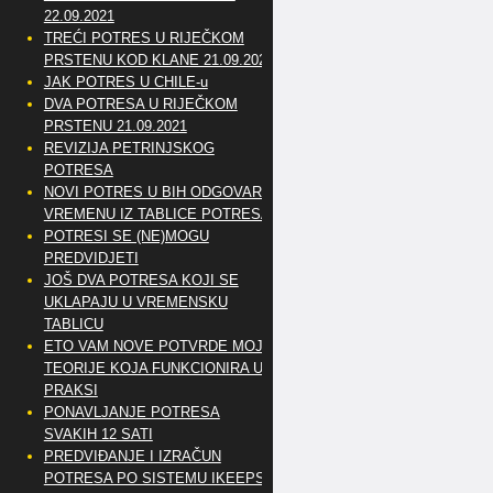
22.09.2021
TREĆI POTRES U RIJEČKOM
PRSTENU KOD KLANE 21.09.2021
JAK POTRES U CHILE-u
DVA POTRESA U RIJEČKOM
PRSTENU 21.09.2021
REVIZIJA PETRINJSKOG
POTRESA
NOVI POTRES U BIH ODGOVARA
VREMENU IZ TABLICE POTRESA
POTRESI SE (NE)MOGU
PREDVIDJETI
JOŠ DVA POTRESA KOJI SE
UKLAPAJU U VREMENSKU
TABLICU
ETO VAM NOVE POTVRDE MOJE
TEORIJE KOJA FUNKCIONIRA U
PRAKSI
PONAVLJANJE POTRESA
SVAKIH 12 SATI
PREDVIĐANJE I IZRAČUN
POTRESA PO SISTEMU IKEEPS