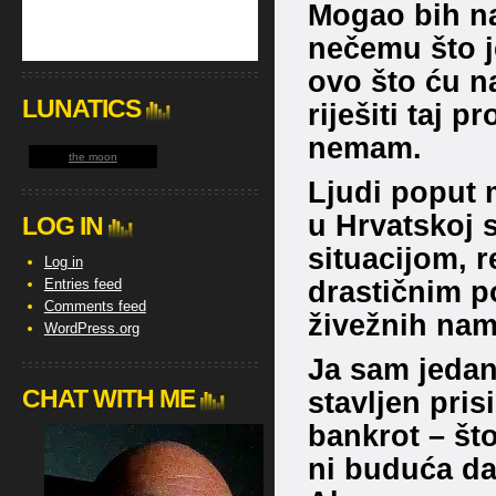
Mogao bih na
nečemu što je
ovo što ću n
LUNATICS
riješiti taj 
nemam.
the moon
Ljudi poput m
u Hrvatskoj 
LOG IN
situacijom, 
Log in
drastičnim p
Entries feed
Comments feed
živežnih namj
WordPress.org
Ja sam jedan
CHAT WITH ME
stavljen pri
bankrot – što
ni buduća d