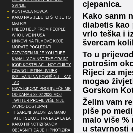
cjepanica.
SVINJE
KONTROLA NOVCA
Kako sanm n
KAKO NAS JEBU ILI ŠTO JE TO
diabetis kao
MATRIX
I NEED HELP FROM PEOPLE
vrlo teška i i
WHO LIVE IN USA
švercam koli
LINKOVI NA FILMOVE KOJE
MORATE POGLEDATI
To u prijevo
ZATVOREN MI JE YOU TUBE
KANAL “AGAINST THE GRAIN”
potrošim oko
IGOR KOSTELAC – NOT GUILTY
Rijeci za mje
GOVNO I ISTINA UVIJEK
ISPLIVAJU NA POVRŠINU – KAD
mogao živjeti
TAD
Gorskom Kota
HRVATSKO(M) PROL(I)JEĆE MIG
OD DANAS 22.02.2023 MOJ
Želim vam re
TWITTER PROFIL VIŠE NIJE
JAVNO DOSTUPAN
piše po medij
TI ŠARENI BALONI ZA MAMU
malo više % n
TATU I SEKU,.. TRA LA LA LA LA
KAKO HIPNOTIZIRANOM
u stavrnosti
OBJASNITI DA JE HIPNOTIZIRAN