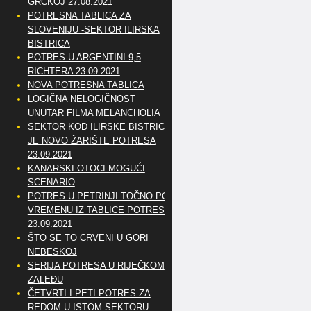
GRČKOJ 27.08.2021
POTRESNA TABLICA ZA
SLOVENIJU -SEKTOR ILIRSKA
BISTRICA
POTRES U ARGENTINI 9,5
RICHTERA 23.09.2021
NOVA POTRESNA TABLICA
LOGIČNA NELOGIČNOST
UNUTAR FILMA MELANCHOLIA
SEKTOR KOD ILIRSKE BISTRICE
JE NOVO ŽARIŠTE POTRESA
23.09.2021
KANARSKI OTOCI MOGUĆI
SCENARIO
POTRES U PETRINJI TOČNO PO
VREMENU IZ TABLICE POTRESA
23.09.2021
ŠTO SE TO CRVENI U GORI
NEBESKOJ
SERIJA POTRESA U RIJEČKOM
ZALEĐU
ČETVRTI I PETI POTRES ZA
REDOM U ISTOM SEKTORU