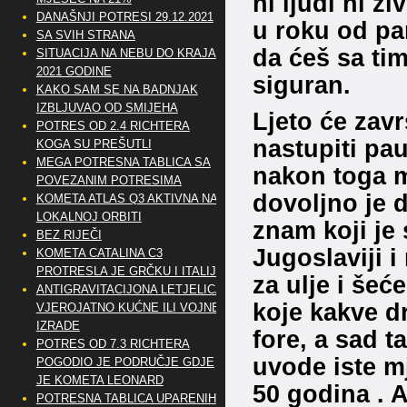
ni ljudi ni ž
DANAŠNJI POTRESI 29.12.2021
u roku od par
SA SVIH STRANA
da ćeš sa tim
SITUACIJA NA NEBU DO KRAJA
2021 GODINE
siguran.
KAKO SAM SE NA BADNJAK
IZBLJUVAO OD SMIJEHA
Ljeto će zav
POTRES OD 2.4 RICHTERA
nastupiti pau
KOGA SU PREŠUTLI
MEGA POTRESNA TABLICA SA
nakon toga m
POVEZANIM POTRESIMA
dovoljno je d
KOMETA ATLAS Q3 AKTIVNA NA
LOKALNOJ ORBITI
znam koji je 
BEZ RIJEČI
Jugoslaviji i
KOMETA CATALINA C3
PROTRESLA JE GRČKU I ITALIJU
za ulje i šeć
ANTIGRAVITACIJONA LETJELICA
koje kakve d
VJEROJATNO KUĆNE ILI VOJNE
IZRADE
fore, a sad t
POTRES OD 7.3 RICHTERA
uvode iste m
POGODIO JE PODRUČJE GDJE
JE KOMETA LEONARD
50 godina . A
POTRESNA TABLICA UPARENIH