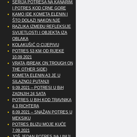
SERIJA POTRESA NA KANARIMA
I POTRES KOD CRNE GORE
KAMO IDE KOMETA ELENIN I
ŠTO DOLAZI NAKON NJE
RAZLIKA IZMEĐU REFLEKSIJE
SVIJETLOSTI I OBJEKTA IZA
OBLAKA
KOLAKUŠIĆ O CIJEPIVU
POTRES 53 KM OD RIJEKE
10.09.2021
VRATA (BREAK ON TROUGH ON
THE OTHER SIDE)
KOMETA ELENIN A3 JE U
SILAZNOJ PUTANJI
9.09.2021 – POTRESI U BiH
ZADNJIH 24 SATA
POTRES U BIH KOD TRAVNIKA
4.3 RICHTERA
8.09.2021 – SNAŽAN POTRES U
MEKSIKU
POTRES BLIZU MOJE KUĆE
7.09.2021
JOŠ JEDAN POTRES NA LINIJI