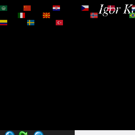
Igor Ko
العربية
简体中文
Hrvatski
Čeština‎
Dansk
Magyar
Italiano
Македонски јазик
Norsk bokmål
Español
Svenska
Türkçe