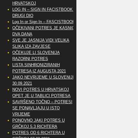
HRVATSKOJ
LOG IN – SIGN IN FACISTBOOK –
DRUGI DIO
Log In or Sign In – FASCISTBOOK
OČEKIVANI POTRES JE KASNIO
DVA DANA
SVE JE JASNIJA VIDI VELIKA
SLIKA IZA ZAVJESE
OČEKUJE LI SLOVENIJA
RAZORNI POTRES
LISTA SINHRONIZIRANIH
POTRESA IZ AUGUSTA 2021
JAKO NEVRIJEME U SLOVENIJI
30.09.2021
NOVI POTRES U HRVATSKOJ
OPET JE U TABLICI POTRESA
SAVRŠENO TOČNO – POTRESI
SE PONAVLJAJU U ISTO
VRIJEME
PONOVNO JAKI POTRES U
GRČKOJ 5.3 RICHTERA
POTRES OD 6 RICHTERA U