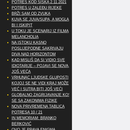
POTRES KOD SISKA 2.11.2021
POTRES U ZALEĐU RIJEKE
BRŽI SAM OD ZVUKA
KUVA SE JUVA/SUPA, A MOGLA
BI I ISKIPIT
U TOKU JE SCENARIJ IZ FILMA
MELANCHOLIA
NA ISTOKU KASNO
POSLIJEPODNE SAKRIVAJU
DIVA NAD HORIZONTOM
KAD MISLIŠ DA SI VIDIO SVE
IDIOTARIJE – POJAVI SE NOVA,..
JOŠ VEĆA
VRHUNAC LJUDSKE GLUPOSTI
KOJOJ SE NE VIDI KRAJ MOŽE
VEĆ I SUTRA BITI JOŠ VEĆI
GLOBALNO ZAGRIJAVANJE KOSI
SE SA ZAKONIMA FIZIKE
NOVA PRIVREMENA TABLICA
POTRESA 10 / 21
IN MEMORIAM: BRANKO
BERKOVIĆ
OVO JE PRAVA ENIGMA