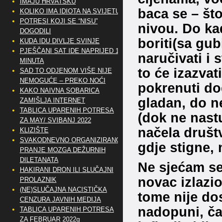
IMAJU HRVATSKU
baca se – št
KOLIKO IMA IDIOTA NA SVIJETU?
POTRESI KOJI SE “NISU”
nivou. Do kad
DOGODILI
boriti(sa gu
KUDA IDU DIVLJE SVINJE
PJEŠČANI SAT IDE NAPRIJED 10
naručivati i 
MINUTA
to će izazvat
SAD TO ODJENOM VIŠE NIJE
NEMOGUĆE – PREKO NOĆI
pokrenuti do
KAKO NAIVNA SOBARICA
gladan, do n
ZAMIŠLJA INTERNET
TABLICA UPARENIH POTRESA
(dok ne nastu
ZA MAY/ SVIBANJ 2022
načela društ
KLIZIŠTE
SVAKODNEVNO ORGANIZIRANO
gdje stigne, 
PRANJE MOZGA DEŽURNIH
DILETANATA
Ne sjećam se
HAKIRANI DRON ILI SLUČAJNI
novac izlazio
PROLAZNIK
(NE)SLUČAJNA NACISTIČKA
tome nije dos
CENZURA JAVNIH MEDIJA
nadopuni, ča
TABLICA UPARENIH POTRESA
ZA FEBRUAR 2022g