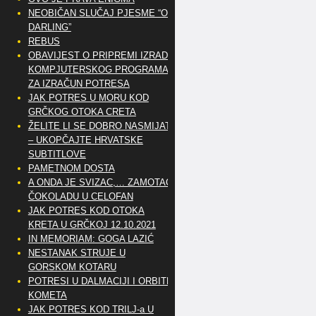
NEOBIČAN SLUČAJ PJESME “OH
DARLING”
REBUS
OBAVIJEST O PRIPREMI IZRADE
KOMPJUTERSKOG PROGRAMA
ZA IZRAČUN POTRESA
JAK POTRES U MORU KOD
GRČKOG OTOKA CRETA
ŽELITE LI SE DOBRO NASMIJATI
– UKOPČAJTE HRVATSKE
SUBTITLOVE
PAMETNOM DOSTA
A ONDA JE SVIZAC,… ZAMOTAO
ČOKOLADU U CELOFAN
JAK POTRES KOD OTOKA
KRETA U GRČKOJ 12.10.2021
IN MEMORIAM: GOGA LAZIĆ
NESTANAK STRUJE U
GORSKOM KOTARU
POTRESI U DALMACIJI I ORBITE
KOMETA
JAK POTRES KOD TRILJ-a U