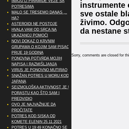
IMAJU LI PIRAMIDE VEZE SA
instrumente e
POTRESIMA
sve ostale b
MALO SE TRESEMO DANAS ,..
HA?
živimo. Odgo
ASTEROIDI NE POSTOJE
da nestane s
HVALA VAM OD SRCA NA
UKAZANOJ POMOĆI
NOVI DOKAZ O KRVNIM
GRUPAMA O KOJIM SAM PISAO
PRIJE 19 GODINA
Sorry, comments are closed for thi
PONOVNA POTVRDA MOJIH
NAPISA I RAZMIŠLJANJA
VIRUS JE PONOVNO MUTIRAO
SNAŽAN POTRES U MORU KOD
JAPANA
SEIZMOLOŠKA AKTIVNOST JE U
PORASTU KAO ŠTO SAM I
PREDVIDIO
OVO JE NAJVAŽNIJE DA
PROČITATE
POTRES KOD SISKA OD
KOMETE ELENIN 25.11.2021
POTRES U 19:49 KONAČNO SE