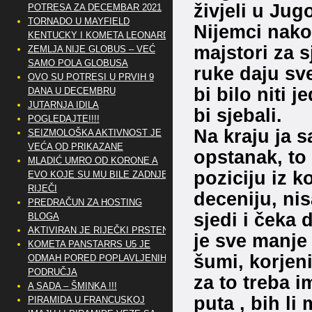
živjeli u Jug
POTRESA ZA DECEMBAR 2021
TORNADO U MAYFIELD
Nijemci nako
KENTUCKY I KOMETA LEONARD
majstori za 
ZEMLJA NIJE GLOBUS – VEĆ
SAMO POLA GLOBUSA
ruke daju sv
OVO SU POTRESI U PRVIH 9
bi bilo niti 
DANA U DECEMBRU
JUTARNJA IDILA
bi sjebali.
POGLEDAJTE!!!!
Na kraju ja s
SEIZMOLOŠKA AKTIVNOST JE
VEĆA OD PRIKAZANE
opstanak, to
MLADIĆ UMRO OD KORONE A
poziciju iz k
EVO KOJE SU MU BILE ZADNJE
RIJEČI
deceniju, nis
PREDRAČUN ZA HOSTING
sjedi i čeka 
BLOGA
AKTIVIRAN JE RIJEČKI PRSTEN
je sve manje
KOMETA PANSTARRS U5 JE
šumi, korjen
ODMAH PORED POPLAVLJENIH
PODRUČJA
za to treba i
A SADA – ŠMINKA !!!
puta , bih li
PIRAMIDA U FRANCUSKOJ