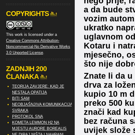
nego prije, r
a da bude stv
COPYRIGHTS
vozim autom,
ukratko napr
uglavnom od
This work is licensed under a
Creative Commons Attribution-
Kotaru i nat
Noncommercial-No Derivative Works
mjesečno, ost
3.0 Unported License
.
što nije dob
ZADNJIH 200
Znate li da 
ČLANAKA
drva za lože
TEORIJA ZAVJERE: KAD JE
kupio 10 m d
NESTALA OPATIJA
BITI SAM
preko 500 kun
NEOBJAŠNJIVA KOMUNIKACIJA
znači kad kup
SVRAKA
PROTOKOL SNA
bez računa sa
KOMETA LEMMON H2 NA
uvijek slož
MJESTU AURORE BOREALIS
NE DIRAJ NIŠTA I NAHRANI