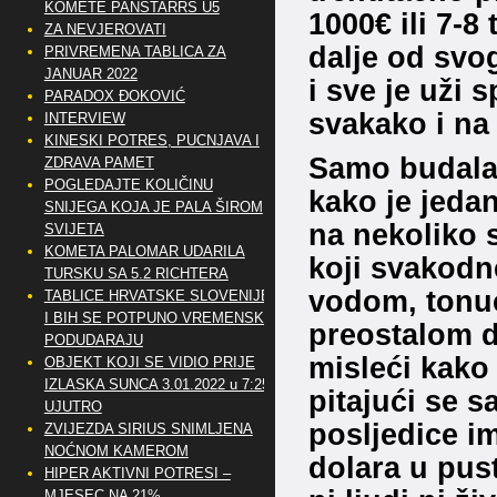
KOMETE PANSTARRS U5
1000€ ili 7-8
ZA NEVJEROVATI
dalje od svog
PRIVREMENA TABLICA ZA
JANUAR 2022
i sve je uži 
PARADOX ĐOKOVIĆ
svakako i na 
INTERVIEW
KINESKI POTRES, PUCNJAVA I
Samo budala m
ZDRAVA PAMET
POGLEDAJTE KOLIČINU
kako je jedan
SNIJEGA KOJA JE PALA ŠIROM
na nekoliko 
SVIJETA
KOMETA PALOMAR UDARILA
koji svakodn
TURSKU SA 5.2 RICHTERA
vodom, tonuć
TABLICE HRVATSKE SLOVENIJE
I BIH SE POTPUNO VREMENSKI
preostalom dj
PODUDARAJU
misleći kako
OBJEKT KOJI SE VIDIO PRIJE
IZLASKA SUNCA 3.01.2022 u 7:25
pitajući se s
UJUTRO
posljedice ima
ZVIJEZDA SIRIUS SNIMLJENA
NOĆNOM KAMEROM
dolara u pus
HIPER AKTIVNI POTRESI –
MJESEC NA 21%