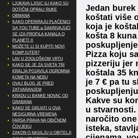
LJUKAVA LJISIC ILI KAKO SU
Jedan burek 
DOTIČNI OPRALI RUKE
koštati više
OBMANA
KAKO OPERIRAJU PLAĆENICI
koja je košta
SA YOU TUBE-a SAKRIVAJUĆI
košta 8 kuna
SE IZA PROFILA KANALA O
PLANETI X
poskupljenje
MOŽETE LI SI KUPITI NOVI
Pizza koju sa
KOMPJUTER?
LAV U ZOOLOŠKOM VRTU
pizzeriju jer 
KAKO SE JE ZA SVETA TRI
koštala 35 kn
KRALJA POJAVILA OGROMNA
KOMETA NA NEBU
je 7 € pa tu
OVAJ BLOG JE PRED
poskupljenju
ZATVARANJEM
KRADU LI BANKE NOVAC OD
Kakve su ko
GRAĐANA
u stvarnosti
KAKO SE GRIJATI U OVA
NESIGURNA VREMENA
naročito one 
FARSA PRAVA NA OBIČNOM
isteka, stavl
ČOVJEKU
ZAKON O NASILJU U OBITELJI
cijenama, voć