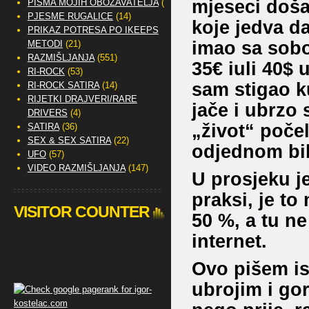
mjeseci doša
PISMA MOJIH OBOŽAVATELJA
(2)
PJESME RUGALICE
(14)
koje jedva d
PRIKAZ POTRESA PO IKEEPS
imao sa sobo
METODI
(21)
RAZMIŠLJANJA
(551)
35€ iuli 40$ 
RI-ROCK
(53)
sam stigao ku
RI-ROCK SATIRA
(14)
RIJETKI DRAJVERI/RARE
jače i ubrzo
DRIVERS
(4)
„život“ počel
SATIRA
(36)
SEX & SEX SATIRA
(22)
odjednom bil
UFO
(57)
VIDEO RAZMIŠLJANJA
(147)
U prosjeku j
praksi, je to
VISITOR COUNTER
50 %, a tu ne
internet.
Ovo pišem isk
ubrojim i go