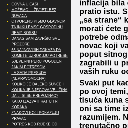
inflacija bila
GOVNA U ČAŠI
pratio istu. 
MOŽEMO LI ŽIVJETI BEZ
NOVACA
„sa strane“ k
OTVORENO PISMO GLAVNOM
morati ćete g
TAJNIKU EMSC GOSPODINU
REMY BOSSU
potrebe odmah
DANAS SAM ZAVRŠIO SVE
novac koji va
PROZORE
55 NAJNOVIJIH DOKAZA DA
poput sitnog
KOMETE UZROKUJU POTRESE
zagrabili u pr
SJEVERNI PERU POGOĐEN
JAKIM POTRESOM
vaših ruku o
..A SADA PRESUDA
(NEPRAVOMOĆNA)
Svaki put ka
KOLIKO JE DALEKO SUNCE I
po ovoj temi,
KOLIKA JE NJEGOVA VELIČINA
DA LI SI SE PREPOZNAO?
tisuća kuna s
KAKO IZAZVATI RAT U TRI
oni sa time i
KORAKA
ZNAKOVI KOJI POKAZUJU
razumijem. N
PRAVAC
trenutačno p
POTRES KOD RIJEKE OD