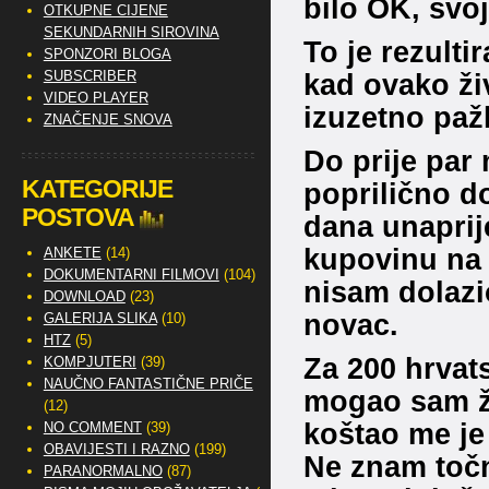
bilo OK, svo
OTKUPNE CIJENE
SEKUNDARNIH SIROVINA
To je rezulti
SPONZORI BLOGA
SUBSCRIBER
kad ovako ži
VIDEO PLAYER
izuzetno pažl
ZNAČENJE SNOVA
Do prije par 
KATEGORIJE
poprilično d
POSTOVA
dana unaprije
kupovinu na 
ANKETE
(14)
DOKUMENTARNI FILMOVI
(104)
nisam dolazi
DOWNLOAD
(23)
novac.
GALERIJA SLIKA
(10)
HTZ
(5)
Za 200 hrvat
KOMPJUTERI
(39)
NAUČNO FANTASTIČNE PRIČE
mogao sam ži
(12)
koštao me je
NO COMMENT
(39)
OBAVIJESTI I RAZNO
(199)
Ne znam točn
PARANORMALNO
(87)