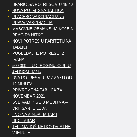
UPARIO SA POTRESOM U 19:40
NOVA POTRESNA TABLICA
PLACEBO VAKCINACIJA vs
PRAVA VAKCINACIJA
MASOVNE OBMANE NA KOJE NE
REAGIRA NITKO
NOVI POTRES U PARITETU NA
TABLICI
POGLEDAJTE POTRESE IZ
IRANA
500 000 LJUDI POGINULO JE U
JEDNOM DANU
DVA POTRESA U RAZMAKU OD
12 MINUTA
PRIVREMENA TABLICA ZA
NOVEMBAR 2021
SVE VAM PIŠE U MEDIJMA –
VRH SANTE LEDA
EVO VAM NOVEMBAR I
DECEMBAR
JEL IMA JOŠ NETKO DA MI NE
VJERUJE