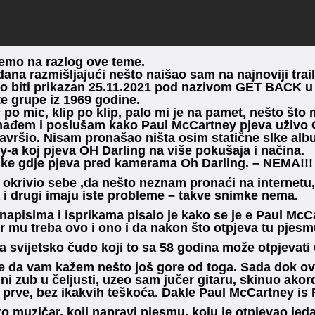
emo na razlog ove teme.
 dana razmišljajući nešto naišao sam na najnoviji trail
o biti prikazan 25.11.2021 pod nazivom GET BACK u 4 
e grupe iz 1969 godine.
 po mic, klip po klip, palo mi je na pamet, nešto što 
onađem i poslušam kako Paul McCartney pjeva uživo
 završio. Nisam pronašao ništa osim statične slke albu
-a koj pjeva OH Darling na više pokušaja i načina.
ke gdje pjeva pred kamerama Oh Darling. – NEMA!!!
okrivio sebe ,da nešto neznam pronaći na internetu,
 i drugi imaju iste probleme – takve snimke nema.
napisima i isprikama pisalo je kako se je e Paul Mc
jer mu treba ovo i ono i da nakon što otpjeva tu pje
ja svijetsko čudo koji to sa 58 godina može otpjevati
te da vam kažem nešto još gore od toga. Sada dok o
ini zub u čeljusti, uzeo sam jučer gitaru, skinuo ako
z prve, bez ikakvih teškoća. Dakle Paul McCartney is
to muzičar, koji napravi pjesmu, koju je otpjevao jedan