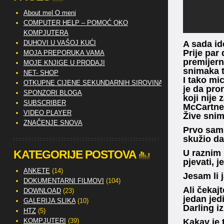
About me| O meni
COMPUTER HELP – POMOĆ OKO
KOMPJUTERA
DUHOVI U VAŠOJ KUĆI
A sada id
Prije par
MOJA PREPORUKA VAMA
premijern
MOJE KNJIGE U PRODAJI
snimaka t
NET- SHOP
I tako mic
OTKUPNE CIJENE SEKUNDARNIH SIROVINA
je da pr
SPONZORI BLOGA
koji nije
SUBSCRIBER
McCartney
VIDEO PLAYER
Žive snim
ZNAČENJE SNOVA
Prvo sam 
skužio da
KATEGORIJE POSTOVA
U raznim 
pjevati, 
ANKETE
(14)
Jesam li 
DOKUMENTARNI FILMOVI
(104)
Ali čekaj
DOWNLOAD
(23)
jedan jed
GALERIJA SLIKA
(10)
Darling i
HTZ
(5)
KOMPJUTERI
(39)
Kakav je 