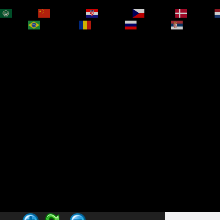
العربية
简体中文
Hrvatski
Čeština‎
Dansk
bokmål
Português
Română
Русский
Српски је