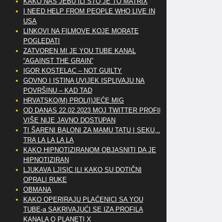
KAKO NAS JEBU ILI ŠTO JE TO MATRIX
I NEED HELP FROM PEOPLE WHO LIVE IN
USA
LINKOVI NA FILMOVE KOJE MORATE
POGLEDATI
ZATVOREN MI JE YOU TUBE KANAL
“AGAINST THE GRAIN”
IGOR KOSTELAC – NOT GUILTY
GOVNO I ISTINA UVIJEK ISPLIVAJU NA
POVRŠINU – KAD TAD
HRVATSKO(M) PROL(I)JEĆE MIG
OD DANAS 22.02.2023 MOJ TWITTER PROFIL
VIŠE NIJE JAVNO DOSTUPAN
TI ŠARENI BALONI ZA MAMU TATU I SEKU,..
TRA LA LA LA LA
KAKO HIPNOTIZIRANOM OBJASNITI DA JE
HIPNOTIZIRAN
LJUKAVA LJISIC ILI KAKO SU DOTIČNI
OPRALI RUKE
OBMANA
KAKO OPERIRAJU PLAĆENICI SA YOU
TUBE-a SAKRIVAJUĆI SE IZA PROFILA
KANALA O PLANETI X