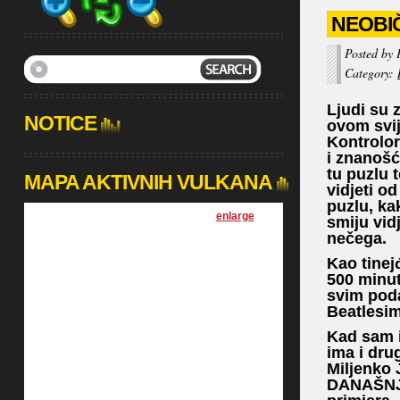
NEOBI
Posted by 
Category:
Ljudi su 
NOTICE
ovom svij
Kontrolor
i znanošć
tu puzlu 
MAPA AKTIVNIH VULKANA
vidjeti od
puzlu, ka
[
enlarge
]
smiju vidj
nečega.
Kao tinej
500 minut
svim poda
Beatlesi
Kad sam i
ima i dru
Miljenko 
DANAŠNJI 