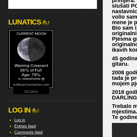
primjera.
slušati P
nastavnici
volio sam
LUNATICS
mene je p
Bio sam i
originalni
Pjesma gr
originaln
ikavih ko
45 godina
gitaru.
2008 godi
tada je p
mojem pje
2018 god
the moon
DARLING
Trebalo m
LOG IN
mjestima.
Te godin
Log in
Entries feed
Comments feed