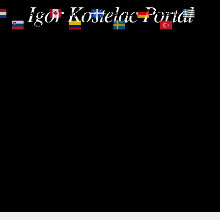
Igor Kostelac Portal
Nederlands
English
Français
Deutsch
Ελληνι
зик
Slovenščina
Español
Svenska
Türkçe