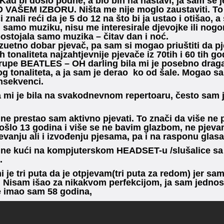
 Kad bi došlo podne, a bio bih na nastavi, ja sam se
O VAŠEM IZBORU. Ništa me nije moglo zaustaviti. To 
 znali reći da je 5 do 12 na što bi ja ustao i otišao, a
 samo muziku, nisu me interesirale djevojke ili nogome
ostojala samo muzika – čitav dan i noć.
zuetno dobar pjevač, pa sam si mogao priuštiti da p
h tonaliteta najzahtjevnije pjevače iz 70tih i 60 tih go
upe BEATLES – OH darling bila mi je posebno draga, j
og tonaliteta, a ja sam je derao ko od šale. Mogao sa
nsekvenci.
 mi je bila na svakodnevnom repertoaru, često sam j
ne prestao sam aktivno pjevati. To znači da više ne
rošlo 13 godina i više se ne bavim glazbom, ne pjevam
vanju ali i izvođenju pjesama, pa i na rasponu glasa
ine kući na kompjuterskom HEADSET-u /slušalice s
.
i je tri puta da je otpjevam(tri puta za redom) jer sa
 Nisam išao za nikakvom perfekcijom, ja sam jednos
e imao sam 58 godina,