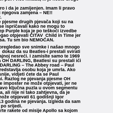
o i da je zamijenjen. Imam li pravo
i njegova zamjena – NE!!
.
e pjesme drugih pjevača koji su na
 se ispričavali kako ne mogu to
p Purple koja je po teškoći izvedbe
gao otpjevati ČITAV Child in Time jer
lasa. Tu sm bio NEMOĆAN.
 pregledao sve snimke i našao mnogo
 dokaz da su Beatles-i prestali svirati
jnoj nesreći. I zamislte samo te 1969
 OH DARLING, Beatlesi su prestali ići
H DARLING – The Abbey road – Paul
edstavlja osobu koja je umrla. Ako
ije, vidjeti ćete da se Paul
ni. Razlog ne pjevanja pjesme OH
je imposter ne može otpjevati, jer ne
pravo ključna puzla u ovom segmentu
 ali nije ni tako zahtjevna, da je
može otpjevati 61 godišnji Igor
13 godina ne pjevanja. Izgleda da sam
 po srijedi.
rte rakete od misije Apollo sa kojom