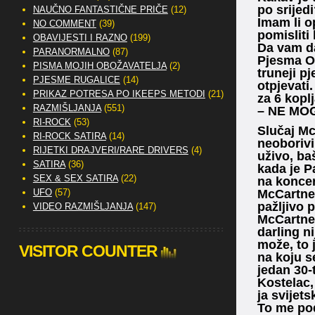
po srijed
NAUČNO FANTASTIČNE PRIČE
(12)
Imam li o
NO COMMENT
(39)
pomisliti
OBAVIJESTI I RAZNO
(199)
Da vam da
PARANORMALNO
(87)
Pjesma Oh
PISMA MOJIH OBOŽAVATELJA
(2)
truneji p
PJESME RUGALICE
(14)
otpjevati
PRIKAZ POTRESA PO IKEEPS METODI
(21)
za 6 kopl
RAZMIŠLJANJA
(551)
– NE MOGU
RI-ROCK
(53)
Slučaj Mc
RI-ROCK SATIRA
(14)
neoborivi
RIJETKI DRAJVERI/RARE DRIVERS
(4)
uživo, ba
SATIRA
(36)
kada je P
SEX & SEX SATIRA
(22)
na koncer
UFO
(57)
McCartney
pažljivo 
VIDEO RAZMIŠLJANJA
(147)
McCartney
darling n
može, to 
VISITOR COUNTER
na koju se
jedan 30-
Kostelac,
ja svijets
To me pod