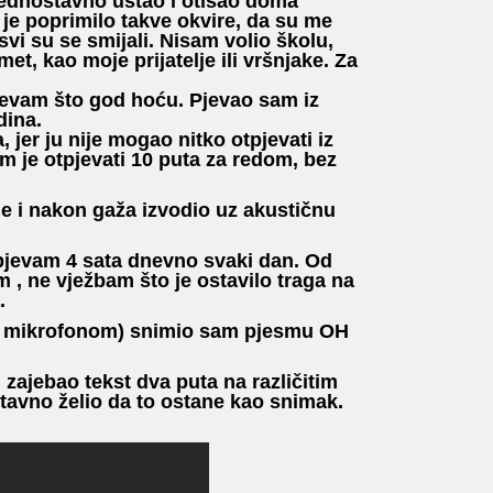
 jednostavno ustao i otišao doma
je poprimilo takve okvire, da su me
 svi su se smijali. Nisam volio školu,
t, kao moje prijatelje ili vršnjake. Za
jevam što god hoću. Pjevao sam iz
dina.
er ju nije mogao nitko otpjevati iz
m je otpjevati 10 puta za redom, bez
e i nakon gaža izvodio uz akustičnu
 pjevam 4 sata dnevno svaki dan. Od
 , ne vježbam što je ostavilo traga na
.
a mikrofonom) snimio sam pjesmu OH
m zajebao tekst dva puta na različitim
tavno želio da to ostane kao snimak.