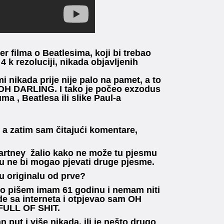
er filma o Beatlesima, koji bi trebao
k rezoluciji, nikada objavljenih
mi nikada prije nije palo na pamet, a to
 OH DARLING. I tako je počeo exzodus
ma , Beatlesa ili slike Paul-a
 a zatim sam čitajući komentare,
Cartney žalio kako ne može tu pjesmu
smu ne bi mogao pjevati druge pjesme.
 u originalu od prve?
vo pišem imam 61 godinu i nemam niti
rde sa interneta i otpjevao sam OH
 FULL OF SHIT.
 put i više nikada, ili je nešto drugo