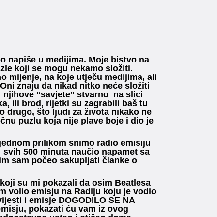
etko napiše u medijima. Moje bistvo na
zle koji se mogu nekamo složiti.
no mijenje, na koje utječu medijima, ali
Oni znaju da nikad nitko neće složiti
i njihove “savjete” stvarno na slici
 ili brod, rijetki su zagrabili baš tu
o drugo, što ljudi za života nikako ne
čnu puzlu koja nije plave boje i dio je
e jednom prilikom snimo radio emisiju
h svih 500 minuta naučio napamet sa
tim sam počeo sakupljati članke o
oji su mi pokazali da osim Beatlesa
 volio emisju na Radiju koju je vodio
 vijesti i emisje DOGODILO SE NA
misju, pokazati ću vam iz ovog