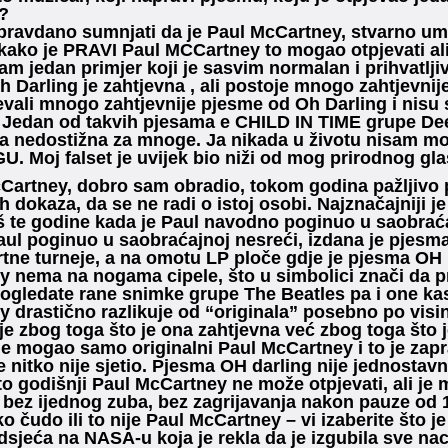
i?
pravdano sumnjati da je Paul McCartney, stvarno umr
 kako je PRAVI Paul MCCartney to mogao otpjevati al
m jedan primjer koji je sasvim normalan i prihvatljiv
 Darling je zahtjevna , ali postoje mnogo zahtjevnij
jevali mnogo zahtjevnije pjesme od Oh Darling i nisu
. Jedan od takvih pjesama e CHILD IN TIME grupe Dee
ja nedostižna za mnoge. Ja nikada u životu nisam mo
. Moj falset je uvijek bio niži od mog prirodnog g
Cartney, dobro sam obradio, tokom godina pažljivo
h dokaza, da se ne radi o istoj osobi. Najznačajniji je
š te godine kada je Paul navodno poginuo u saobraća
aul poginuo u saobraćajnoj nesreći, izdana je pjesma
tne turneje, a na omotu LP ploče gdje je pjesma O
 nema na nogama cipele, što u simbolici znači da pr
pogledate rane snimke grupe The Beatles pa i one kasn
 drastično razlikuje od “originala” posebno po visi
ije zbog toga što je ona zahtjevna već zbog toga što 
je mogao samo originalni Paul McCartney i to je za
 nitko nije sjetio. Pjesma OH darling nije jednostavna,
to godišnji Paul McCartney ne može otpjevati, ali je 
 bez ijednog zuba, bez zagrijavanja nakon pauze od 
ko čudo ili to nije Paul McCartney – vi izaberite što je
sjeća na NASA-u koja je rekla da je izgubila sve nac