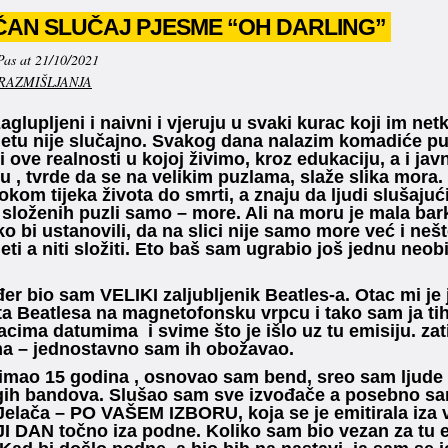
ČAN SLUČAJ PJESME “OH DARLING”
Pas at 21/10/2021
RAZMIŠLJANJA
zaglupljeni i naivni i vjeruju u svaki kurac koji im n
etu nije slučajno. Svakog dana nalazim komadiće pu
i ove realnosti u kojoj živimo, kroz edukaciju, a i jav
u , tvrde da se na velikim puzlama, slaže slika mora. 
tokom tijeka života do smrti, a znaju da ljudi slušajuć
 složenih puzli samo – more. Ali na moru je mala barka,
ko bi ustanovili, da na slici nije samo more već i nešt
eti a niti složiti. Eto baš sam ugrabio još jednu neobi
đer bio sam VELIKI zaljubljenik Beatles-a. Otac mi j
a Beatlesa na magnetofonsku vrpcu i tako sam ja ti
cima datumima i svime što je išlo uz tu emisiju. za
ma – jednostavno sam ih obožavao.
mao 15 godina , osnovao sam bend, sreo sam ljude k
gih bandova. Slušao sam sve izvođače a posebno sam
Jelača – PO VAŠEM IZBORU, koja se je emitirala iza
DAN točno iza podne. Koliko sam bio vezan za tu e