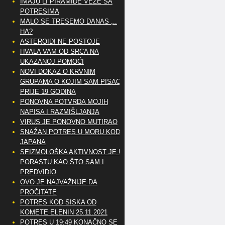
IMAJU LI PIRAMIDE VEZE SA
POTRESIMA
MALO SE TRESEMO DANAS ,..
HA?
ASTEROIDI NE POSTOJE
HVALA VAM OD SRCA NA
UKAZANOJ POMOĆI
NOVI DOKAZ O KRVNIM
GRUPAMA O KOJIM SAM PISAO
PRIJE 19 GODINA
PONOVNA POTVRDA MOJIH
NAPISA I RAZMIŠLJANJA
VIRUS JE PONOVNO MUTIRAO
SNAŽAN POTRES U MORU KOD
JAPANA
SEIZMOLOŠKA AKTIVNOST JE U
PORASTU KAO ŠTO SAM I
PREDVIDIO
OVO JE NAJVAŽNIJE DA
PROČITATE
POTRES KOD SISKA OD
KOMETE ELENIN 25.11.2021
POTRES U 19:49 KONAČNO SE