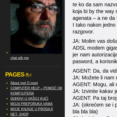
te ko da sam nazva
koja bi by the way 
agenata – a ne da v
I tako nakon jedno
razgovor.
JA: Molim vas doša
ADSL modem gigaset
jer nam autorizacij
chat wih me
pasword, a korisnik
AGENT: Da, da vid
PAGES
JA: Možete li nam
About me| O meni
AGENT: Mogu, ali m
COMPUTER HELP – POMOĆ OKO
JA: Izvinite kakav je
KOMPJUTERA
AGENT: Pa taj broj 
DUHOVI U VAŠOJ KUĆI
MOJA PREPORUKA VAMA
JA: (okrećem se i p
MOJE KNJIGE U PRODAJI
bla bla bla)
NET- SHOP