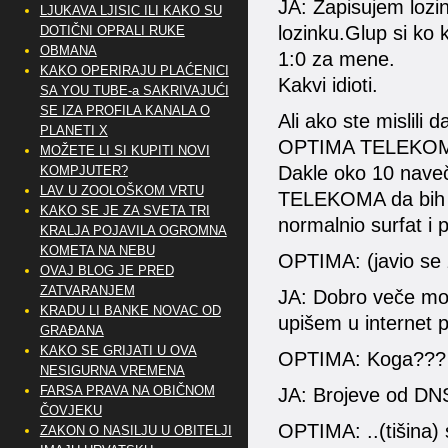
JA: Zapisujem lozi
LJUKAVA LJISIC ILI KAKO SU
lozinku.Glup si ko 
DOTIČNI OPRALI RUKE
OBMANA
1:0 za mene.
KAKO OPERIRAJU PLAĆENICI
Kakvi idioti.
SA YOU TUBE-a SAKRIVAJUĆI
SE IZA PROFILA KANALA O
Ali ako ste mislili 
PLANETI X
OPTIMA TELEKOMA 
MOŽETE LI SI KUPITI NOVI
Dakle oko 10 nave
KOMPJUTER?
LAV U ZOOLOŠKOM VRTU
TELEKOMA da bih u
KAKO SE JE ZA SVETA TRI
normalnio surfat i 
KRALJA POJAVILA OGROMNA
KOMETA NA NEBU
OPTIMA: (javio se
OVAJ BLOG JE PRED
ZATVARANJEM
JA: Dobro veče mo
KRADU LI BANKE NOVAC OD
upišem u internet p
GRAĐANA
KAKO SE GRIJATI U OVA
OPTIMA: Koga???
NESIGURNA VREMENA
FARSA PRAVA NA OBIČNOM
JA: Brojeve od D
ČOVJEKU
OPTIMA: ..(tišina)
ZAKON O NASILJU U OBITELJI