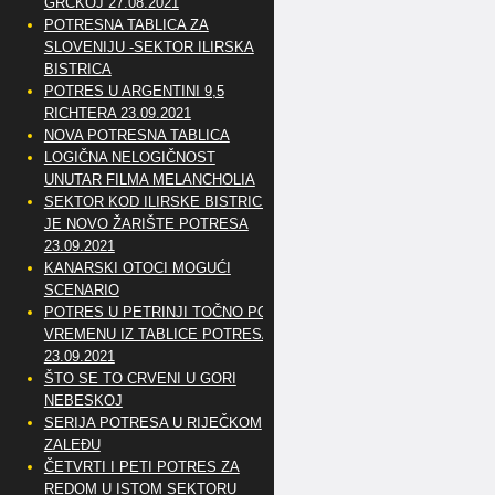
GRČKOJ 27.08.2021
POTRESNA TABLICA ZA
SLOVENIJU -SEKTOR ILIRSKA
BISTRICA
POTRES U ARGENTINI 9,5
RICHTERA 23.09.2021
NOVA POTRESNA TABLICA
LOGIČNA NELOGIČNOST
UNUTAR FILMA MELANCHOLIA
SEKTOR KOD ILIRSKE BISTRICE
JE NOVO ŽARIŠTE POTRESA
23.09.2021
KANARSKI OTOCI MOGUĆI
SCENARIO
POTRES U PETRINJI TOČNO PO
VREMENU IZ TABLICE POTRESA
23.09.2021
ŠTO SE TO CRVENI U GORI
NEBESKOJ
SERIJA POTRESA U RIJEČKOM
ZALEĐU
ČETVRTI I PETI POTRES ZA
REDOM U ISTOM SEKTORU