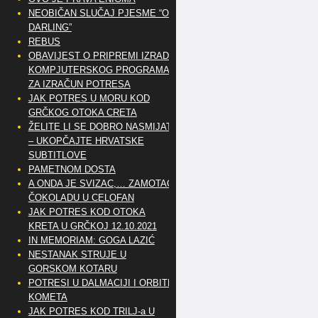
NEOBIČAN SLUČAJ PJESME “OH
DARLING”
REBUS
OBAVIJEST O PRIPREMI IZRADE
KOMPJUTERSKOG PROGRAMA
ZA IZRAČUN POTRESA
JAK POTRES U MORU KOD
GRČKOG OTOKA CRETA
ŽELITE LI SE DOBRO NASMIJATI
– UKOPČAJTE HRVATSKE
SUBTITLOVE
PAMETNOM DOSTA
A ONDA JE SVIZAC,… ZAMOTAO
ČOKOLADU U CELOFAN
JAK POTRES KOD OTOKA
KRETA U GRČKOJ 12.10.2021
IN MEMORIAM: GOGA LAZIĆ
NESTANAK STRUJE U
GORSKOM KOTARU
POTRESI U DALMACIJI I ORBITE
KOMETA
JAK POTRES KOD TRILJ-a U