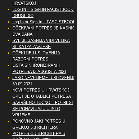
HRVATSKOJ
LOG IN – SIGN IN FACISTBOOK –
DRUGI DIO
Log In or Sign In – FASCISTBOOK
OČEKIVANI POTRES JE KASNIO
DVA DANA
SVE JE JASNIJA VIDI VELIKA
SLIKA IZA ZAVJESE
OČEKUJE LI SLOVENIJA
RAZORNI POTRES
LISTA SINHRONIZIRANIH
POTRESA IZ AUGUSTA 2021
JAKO NEVRIJEME U SLOVENIJI
30.09.2021
NOVI POTRES U HRVATSKOJ
OPET JE U TABLICI POTRESA
SAVRŠENO TOČNO – POTRESI
SE PONAVLJAJU U ISTO
VRIJEME
PONOVNO JAKI POTRES U
GRČKOJ 5.3 RICHTERA
POTRES OD 6 RICHTERA U