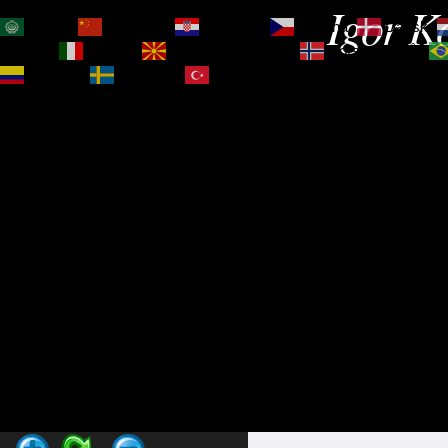
Igor Ko
العربية
简体中文
Hrvatski
Čeština‎
Dansk
Magyar
Italiano
Македонски јазик
Norsk bokmål
Español
Svenska
Türkçe