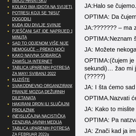
IMAJU HRVATSKU
JA:Halo se čujemo.
KOLIKO IMA IDIOTA NA SVIJETU?
POTRESI KOJI SE “NISU”
OPTIMA: Da čujem
DOGODILI
KUDA IDU DIVLJE SVINJE
JA:??????? – ma z
PJEŠČANI SAT IDE NAPRIJED 10
MINUTA
OPTIMA:Neznam št
SAD TO ODJENOM VIŠE NIJE
JA: Možete nekoga 
NEMOGUĆE – PREKO NOĆI
KAKO NAIVNA SOBARICA
OPTIMA:(čujem je 
ZAMIŠLJA INTERNET
sekundi)… žao mi 
TABLICA UPARENIH POTRESA
ZA MAY/ SVIBANJ 2022
(?????)
KLIZIŠTE
SVAKODNEVNO ORGANIZIRANO
JA: I šta ćemo sa
PRANJE MOZGA DEŽURNIH
OPTIMA.Nazvati će
DILETANATA
HAKIRANI DRON ILI SLUČAJNI
JA: Kako to mislite
PROLAZNIK
(NE)SLUČAJNA NACISTIČKA
OPTIMA: Pa natzvat
CENZURA JAVNIH MEDIJA
TABLICA UPARENIH POTRESA
JA: Znači kad ja i
ZA FEBRUAR 2022g