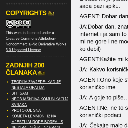
sada pazi spiku.
COPYRIGHTS
AGENT: Dobar dan
JA:Dobar dan, znat
This work is licensed under a
internet i ja sam t
Creative Commons Attribution-
mi ne gore i ne mog
Noncommercial-No Derivative Works
ko debil)
3.0 Unported License
.
AGENT:Kažite mi ko
ZADNJIH 200
JA: Kakvo korisni
ČLANAKA
AGENT:Ono koje ste
TEORIJA ZAVJERE: KAD JE
korisničko ime
NESTALA OPATIJA
BITI SAM
JA: A gdje to piše…n
NEOBJAŠNJIVA KOMUNIKACIJA
SVRAKA
AGENT:Ne, ne to st
PROTOKOL SNA
korisnički podaci
KOMETA LEMMON H2 NA
MJESTU AURORE BOREALIS
JA: Čekajte malo d
NE DIRAJ NIŠTA I NAHRANI