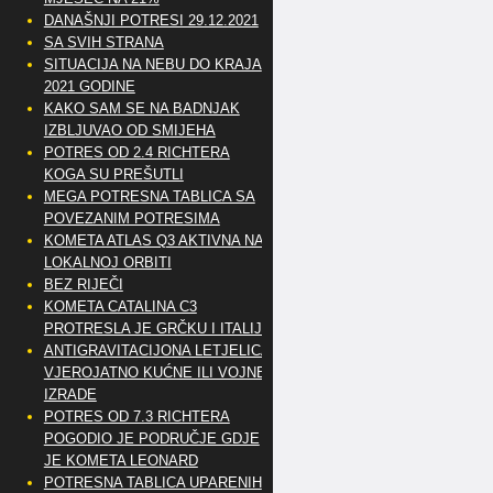
DANAŠNJI POTRESI 29.12.2021
SA SVIH STRANA
SITUACIJA NA NEBU DO KRAJA
2021 GODINE
KAKO SAM SE NA BADNJAK
IZBLJUVAO OD SMIJEHA
POTRES OD 2.4 RICHTERA
KOGA SU PREŠUTLI
MEGA POTRESNA TABLICA SA
POVEZANIM POTRESIMA
KOMETA ATLAS Q3 AKTIVNA NA
LOKALNOJ ORBITI
BEZ RIJEČI
KOMETA CATALINA C3
PROTRESLA JE GRČKU I ITALIJU
ANTIGRAVITACIJONA LETJELICA
VJEROJATNO KUĆNE ILI VOJNE
IZRADE
POTRES OD 7.3 RICHTERA
POGODIO JE PODRUČJE GDJE
JE KOMETA LEONARD
POTRESNA TABLICA UPARENIH