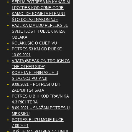
SERIJA POTRESA NA KANARIMA
I POTRES KOD CRNE GORE
KAMO IDE KOMETA ELENIN I
ŠTO DOLAZI NAKON NJE
RAZLIKA IZMEĐU REFLEKSIJE
SVIJETLOSTI I OBJEKTA IZA
OBLAKA
KOLAKUŠIĆ O CIJEPIVU
POTRES 53 KM OD RIJEKE
10.09.2021
VRATA (BREAK ON TROUGH ON
THE OTHER SIDE)
KOMETA ELENIN A3 JE U
SILAZNOJ PUTANJI
9.09.2021 – POTRESI U BiH
ZADNJIH 24 SATA
POTRES U BIH KOD TRAVNIKA
4.3 RICHTERA
8.09.2021 – SNAŽAN POTRES U
MEKSIKU
POTRES BLIZU MOJE KUĆE
7.09.2021
JOŠ JEDAN POTRES NA LINIJI