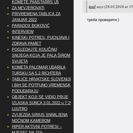
KOMETE PANSTARRS U5
tool
says
(28.03.2010 at 15
ZA NEVJEROVATI
PRIVREMENA TABLICA ZA
JANUAR 2022
треба проверити:)
PARADOX ĐOKOVIĆ
INTERVIEW
KINESKI POTRES, PUCNJAVA I
ZDRAVA PAMET
POGLEDAJTE KOLIČINU
SNIJEGA KOJA JE PALA ŠIROM
SVIJETA
KOMETA PALOMAR UDARILA
TURSKU SA 5.2 RICHTERA
TABLICE HRVATSKE SLOVENIJE
I BIH SE POTPUNO VREMENSKI
PODUDARAJU
OBJEKT KOJI SE VIDIO PRIJE
IZLASKA SUNCA 3.01.2022 u 7:25
UJUTRO
ZVIJEZDA SIRIUS SNIMLJENA
NOĆNOM KAMEROM
HIPER AKTIVNI POTRESI –
MJESEC NA 21%