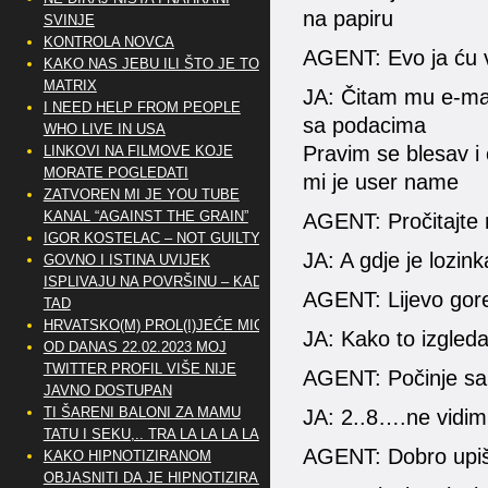
na papiru
SVINJE
KONTROLA NOVCA
AGENT: Evo ja ću va
KAKO NAS JEBU ILI ŠTO JE TO
MATRIX
JA: Čitam mu e-mail
I NEED HELP FROM PEOPLE
sa podacima
WHO LIVE IN USA
Pravim se blesav i
LINKOVI NA FILMOVE KOJE
MORATE POGLEDATI
mi je user name
ZATVOREN MI JE YOU TUBE
KANAL “AGAINST THE GRAIN”
AGENT: Pročitajte 
IGOR KOSTELAC – NOT GUILTY
JA: A gdje je lozin
GOVNO I ISTINA UVIJEK
ISPLIVAJU NA POVRŠINU – KAD
AGENT: Lijevo gore
TAD
HRVATSKO(M) PROL(I)JEĆE MIG
JA: Kako to izgled
OD DANAS 22.02.2023 MOJ
TWITTER PROFIL VIŠE NIJE
AGENT: Počinje sa 
JAVNO DOSTUPAN
TI ŠARENI BALONI ZA MAMU
JA: 2..8….ne vidim 
TATU I SEKU,.. TRA LA LA LA LA
AGENT: Dobro upišit
KAKO HIPNOTIZIRANOM
OBJASNITI DA JE HIPNOTIZIRAN