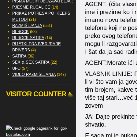
PISMA MOJIH OBOŽAVATELJA
(2)
AGENT: (čita vlasnik
PJESME RUGALICE
(14)
ime i prezime ko i 
PRIKAZ POTRESA PO IKEEPS
imamo novu telefons
METODI
(21)
RAZMIŠLJANJA
(551)
telefona koji ne po
RI-ROCK
(53)
preko ovog telefon
RI-ROCK SATIRA
(14)
mogu li razgovarat
RIJETKI DRAJVERI/RARE
DRIVERS
(4)
I šat da ja sad radi
SATIRA
(36)
AGENT:Morate ići u
SEX & SEX SATIRA
(22)
UFO
(57)
VLASNIK LINIJE: Pa 
VIDEO RAZMIŠLJANJA
(147)
li vi što vam ja go
tim brojem, kakve
VISITOR COUNTER
više taj stari…već
zovem
JA: Dajte prekinite v
shvatio.
E sada mi je pukao 