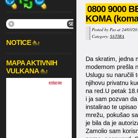
0800 9000 
KOMA (koma u
Posted by Pas at 24/03/20
Category:
SATIRA
NOTICE
Da skratim, jedna m
MAPA AKTIVNIH
modemom prešla n
VULKANA
Uslugu su naručili 
njihovu privatnu ku
[
enlarge
]
na red.U petak 18
i ja sam pozvan da 
instalirao te upis
mrežu, pokušao sam
je bila da je autor
Zamolio sam korisn