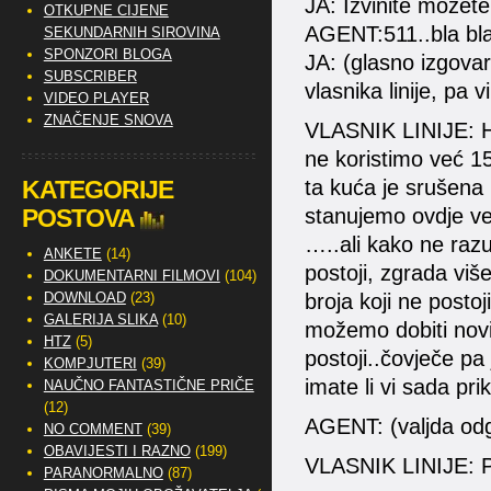
JA: Izvinite možete
OTKUPNE CIJENE
AGENT:511..bla bla
SEKUNDARNIH SIROVINA
SPONZORI BLOGA
JA: (glasno izgova
SUBSCRIBER
vlasnika linije, pa vi
VIDEO PLAYER
ZNAČENJE SNOVA
VLASNIK LINIJE: Ha
ne koristimo već 1
KATEGORIJE
ta kuća je srušena i
POSTOVA
stanujemo ovdje v
…..ali kako ne razum
ANKETE
(14)
postoji, zgrada viš
DOKUMENTARNI FILMOVI
(104)
DOWNLOAD
(23)
broja koji ne postoj
GALERIJA SLIKA
(10)
možemo dobiti novi
HTZ
(5)
postoji..čovječe pa 
KOMPJUTERI
(39)
imate li vi sada pr
NAUČNO FANTASTIČNE PRIČE
(12)
AGENT: (valjda od
NO COMMENT
(39)
OBAVIJESTI I RAZNO
(199)
VLASNIK LINIJE: Pa
PARANORMALNO
(87)