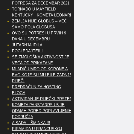
POTRESA ZA DECEMBAR 2021
TORNADO U MAYFIELD
KENTUCKY I KOMETA LEONARD
ZEMLJA NIJE GLOBUS – VEĆ
SAMO POLA GLOBUSA
OVO SU POTRESI U PRVIH 9
DANA U DECEMBRU
JUTARNJA IDILA
POGLEDAJTE!!!!
SEIZMOLOŠKA AKTIVNOST JE
VEĆA OD PRIKAZANE
MLADIĆ UMRO OD KORONE A
EVO KOJE SU MU BILE ZADNJE
RIJEČI
PREDRAČUN ZA HOSTING
BLOGA
AKTIVIRAN JE RIJEČKI PRSTEN
KOMETA PANSTARRS U5 JE
ODMAH PORED POPLAVLJENIH
PODRUČJA
A SADA – ŠMINKA !!!
PIRAMIDA U FRANCUSKOJ