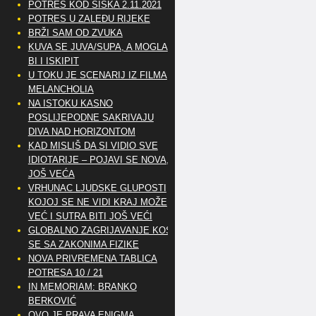
POTRES KOD SISKA 2.11.2021
POTRES U ZALEĐU RIJEKE
BRŽI SAM OD ZVUKA
KUVA SE JUVA/SUPA, A MOGLA
BI I ISKIPIT
U TOKU JE SCENARIJ IZ FILMA
MELANCHOLIA
NA ISTOKU KASNO
POSLIJEPODNE SAKRIVAJU
DIVA NAD HORIZONTOM
KAD MISLIŠ DA SI VIDIO SVE
IDIOTARIJE – POJAVI SE NOVA,..
JOŠ VEĆA
VRHUNAC LJUDSKE GLUPOSTI
KOJOJ SE NE VIDI KRAJ MOŽE
VEĆ I SUTRA BITI JOŠ VEĆI
GLOBALNO ZAGRIJAVANJE KOSI
SE SA ZAKONIMA FIZIKE
NOVA PRIVREMENA TABLICA
POTRESA 10 / 21
IN MEMORIAM: BRANKO
BERKOVIĆ
OVO JE PRAVA ENIGMA