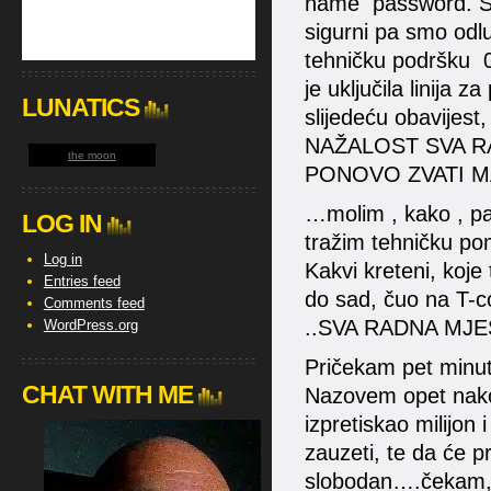
name password. Sjet
sigurni pa smo odluč
tehničku podršku 08
je uključila linija 
LUNATICS
slijedeću obavije
NAŽALOST SVA R
the moon
PONOVO ZVATI M
…molim , kako , pa
LOG IN
tražim tehničku po
Log in
Kakvi kreteni, koje
Entries feed
do sad, čuo na T-
Comments feed
..SVA RADNA MJES
WordPress.org
Pričekam pet minut
CHAT WITH ME
Nazovem opet nako
izpretiskao milijon 
zauzeti, te da će p
slobodan….čekam, n