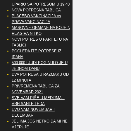
UPARIO SA POTRESOM U 19:40
NOVA POTRESNA TABLICA
PLACEBO VAKCINACIJA vs
PRAVA VAKCINACIJA
MASOVNE OBMANE NA KOJE NE
REAGIRA NITKO
NOVI POTRES U PARITETU NA
TABLICI
POGLEDAJTE POTRESE IZ
IRANA
500 000 LJUDI POGINULO JE U
JEDNOM DANU
DVA POTRESA U RAZMAKU OD
12 MINUTA
PRIVREMENA TABLICA ZA
NOVEMBAR 2021
SVE VAM PIŠE U MEDIJMA –
VRH SANTE LEDA
EVO VAM NOVEMBAR I
DECEMBAR
JEL IMA JOŠ NETKO DA MI NE
VJERUJE