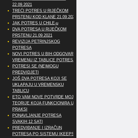
22.09.2021
TREĆI POTRES U RIJEČKOM
PRSTENU KOD KLANE 21.09.2021
JAK POTRES U CHILE-u
DVA POTRESA U RIJEČKOM
PRSTENU 21.09.2021
REVIZIJA PETRINJSKOG
POTRESA
NOVI POTRES U BIH ODGOVARA
VREMENU IZ TABLICE POTRESA
POTRESI SE (NE)MOGU
PREDVIDJETI
JOŠ DVA POTRESA KOJI SE
UKLAPAJU U VREMENSKU
TABLICU
ETO VAM NOVE POTVRDE MOJE
TEORIJE KOJA FUNKCIONIRA U
PRAKSI
PONAVLJANJE POTRESA
SVAKIH 12 SATI
PREDVIĐANJE I IZRAČUN
POTRESA PO SISTEMU IKEEPS