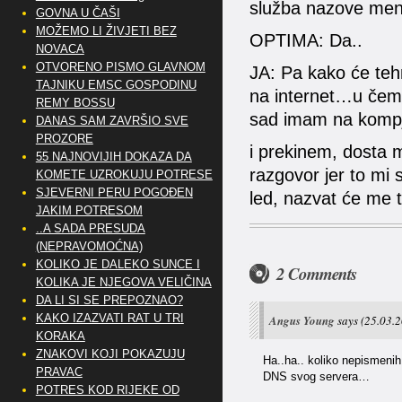
služba nazove mene
GOVNA U ČAŠI
MOŽEMO LI ŽIVJETI BEZ
OPTIMA: Da..
NOVACA
OTVORENO PISMO GLAVNOM
JA: Pa kako će teh
TAJNIKU EMSC GOSPODINU
na internet…u čemu
REMY BOSSU
sad imam na kom
DANAS SAM ZAVRŠIO SVE
PROZORE
i prekinem, dosta m
55 NAJNOVIJIH DOKAZA DA
razgovor jer to mi 
KOMETE UZROKUJU POTRESE
SJEVERNI PERU POGOĐEN
led, nazvat će me 
JAKIM POTRESOM
..A SADA PRESUDA
(NEPRAVOMOĆNA)
KOLIKO JE DALEKO SUNCE I
2 Comments
KOLIKA JE NJEGOVA VELIČINA
DA LI SI SE PREPOZNAO?
KAKO IZAZVATI RAT U TRI
Angus Young
says
(25.03.2
KORAKA
ZNAKOVI KOJI POKAZUJU
Ha..ha.. koliko nepismeni
PRAVAC
DNS svog servera…
POTRES KOD RIJEKE OD