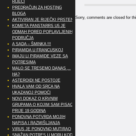
RIJEČI
PREDRAČUN ZA HOSTING
BLOGA
Sorry, comments are closed for thi
AKTIVIRAN JE RIJEČKI PRSTEN
KOMETA PANSTARRS U5 JE
ODMAH PORED POPLAVLJENIH
PODRUČJA
A SADA – ŠMINKA !!!
PIRAMIDA U FRANCUSKOJ
IMAJU LI PIRAMIDE VEZE SA
POTRESIMA
MALO SE TRESEMO DANAS ,..
HA?
ASTEROIDI NE POSTOJE
HVALA VAM OD SRCA NA
UKAZANOJ POMOĆI
NOVI DOKAZ O KRVNIM
GRUPAMA O KOJIM SAM PISAO
PRIJE 19 GODINA
PONOVNA POTVRDA MOJIH
NAPISA I RAZMIŠLJANJA
VIRUS JE PONOVNO MUTIRAO
SNAŽAN POTRES U MORU KOD