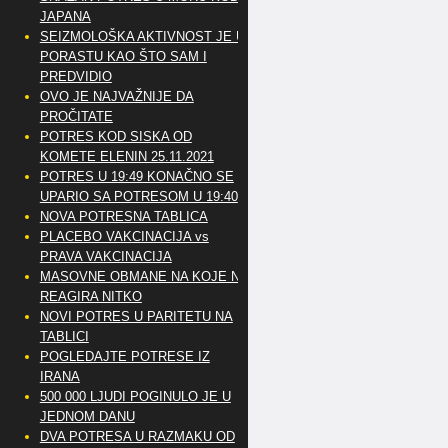
JAPANA
SEIZMOLOŠKA AKTIVNOST JE U
PORASTU KAO ŠTO SAM I
PREDVIDIO
OVO JE NAJVAŽNIJE DA
PROČITATE
POTRES KOD SISKA OD
KOMETE ELENIN 25.11.2021
POTRES U 19:49 KONAČNO SE
UPARIO SA POTRESOM U 19:40
NOVA POTRESNA TABLICA
PLACEBO VAKCINACIJA vs
PRAVA VAKCINACIJA
MASOVNE OBMANE NA KOJE NE
REAGIRA NITKO
NOVI POTRES U PARITETU NA
TABLICI
POGLEDAJTE POTRESE IZ
IRANA
500 000 LJUDI POGINULO JE U
JEDNOM DANU
DVA POTRESA U RAZMAKU OD