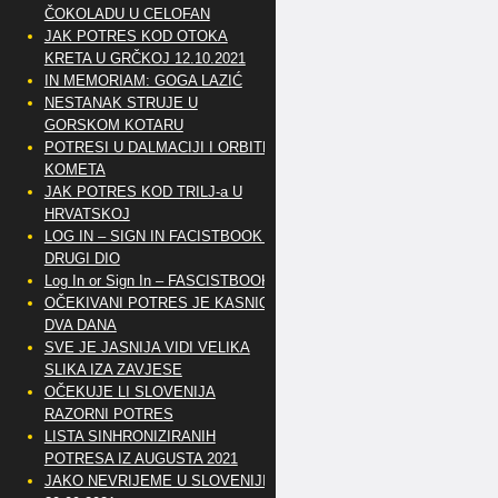
ČOKOLADU U CELOFAN
JAK POTRES KOD OTOKA
KRETA U GRČKOJ 12.10.2021
IN MEMORIAM: GOGA LAZIĆ
NESTANAK STRUJE U
GORSKOM KOTARU
POTRESI U DALMACIJI I ORBITE
KOMETA
JAK POTRES KOD TRILJ-a U
HRVATSKOJ
LOG IN – SIGN IN FACISTBOOK –
DRUGI DIO
Log In or Sign In – FASCISTBOOK
OČEKIVANI POTRES JE KASNIO
DVA DANA
SVE JE JASNIJA VIDI VELIKA
SLIKA IZA ZAVJESE
OČEKUJE LI SLOVENIJA
RAZORNI POTRES
LISTA SINHRONIZIRANIH
POTRESA IZ AUGUSTA 2021
JAKO NEVRIJEME U SLOVENIJI