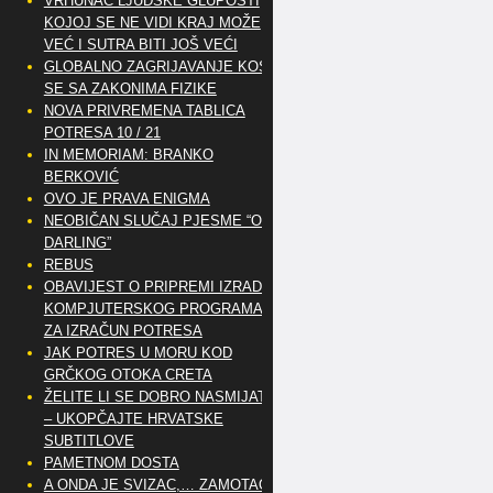
VRHUNAC LJUDSKE GLUPOSTI
KOJOJ SE NE VIDI KRAJ MOŽE
VEĆ I SUTRA BITI JOŠ VEĆI
GLOBALNO ZAGRIJAVANJE KOSI
SE SA ZAKONIMA FIZIKE
NOVA PRIVREMENA TABLICA
POTRESA 10 / 21
IN MEMORIAM: BRANKO
BERKOVIĆ
OVO JE PRAVA ENIGMA
NEOBIČAN SLUČAJ PJESME “OH
DARLING”
REBUS
OBAVIJEST O PRIPREMI IZRADE
KOMPJUTERSKOG PROGRAMA
ZA IZRAČUN POTRESA
JAK POTRES U MORU KOD
GRČKOG OTOKA CRETA
ŽELITE LI SE DOBRO NASMIJATI
– UKOPČAJTE HRVATSKE
SUBTITLOVE
PAMETNOM DOSTA
A ONDA JE SVIZAC,… ZAMOTAO