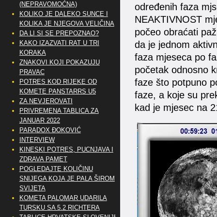
(NEPRAVOMOĆNA)
određenih faza mj
KOLIKO JE DALEKO SUNCE I
NEAKTIVNOST mjese
KOLIKA JE NJEGOVA VELIČINA
počeo obraćati pažn
DA LI SI SE PREPOZNAO?
KAKO IZAZVATI RAT U TRI
da je jednom aktivn
KORAKA
faza mjeseca po fa
ZNAKOVI KOJI POKAZUJU
početak odnosno kr
PRAVAC
faze što potpuno pot
POTRES KOD RIJEKE OD
KOMETE PANSTARRS U5
faze, a koje su pre
ZA NEVJEROVATI
kad je mjesec na 
PRIVREMENA TABLICA ZA
JANUAR 2022
PARADOX ĐOKOVIĆ
INTERVIEW
KINESKI POTRES, PUCNJAVA I
ZDRAVA PAMET
POGLEDAJTE KOLIČINU
SNIJEGA KOJA JE PALA ŠIROM
SVIJETA
KOMETA PALOMAR UDARILA
TURSKU SA 5.2 RICHTERA