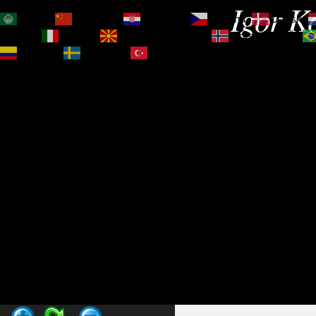
Igor Ko
العربية
简体中文
Hrvatski
Čeština‎
Dansk
Magyar
Italiano
Македонски јазик
Norsk bokmål
Español
Svenska
Türkçe