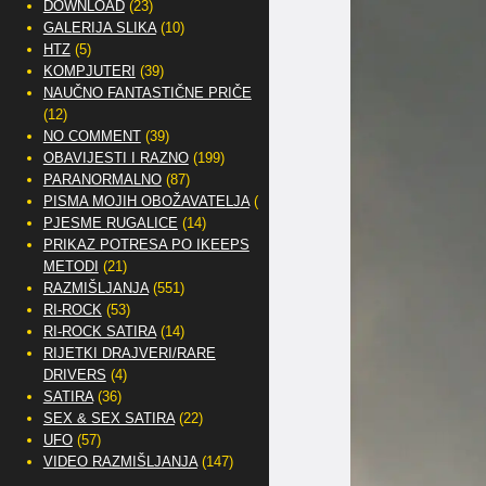
DOWNLOAD
(23)
GALERIJA SLIKA
(10)
HTZ
(5)
KOMPJUTERI
(39)
NAUČNO FANTASTIČNE PRIČE
(12)
NO COMMENT
(39)
OBAVIJESTI I RAZNO
(199)
PARANORMALNO
(87)
PISMA MOJIH OBOŽAVATELJA
(2)
PJESME RUGALICE
(14)
PRIKAZ POTRESA PO IKEEPS
METODI
(21)
RAZMIŠLJANJA
(551)
RI-ROCK
(53)
RI-ROCK SATIRA
(14)
RIJETKI DRAJVERI/RARE
DRIVERS
(4)
SATIRA
(36)
SEX & SEX SATIRA
(22)
UFO
(57)
VIDEO RAZMIŠLJANJA
(147)