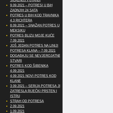
SILAZNOJ PUTANJI
9.09.2021 – POTRESI U BiH
ZADNJIH 24 SATA
POTRES U BIH KOD TRAVNIKA
4.3 RICHTERA
8.09.2021 – SNAŽAN POTRES U
MEKSIKU
POTRES BLIZU MOJE KUĆE
7.09.2021
JOŠ JEDAN POTRES NA LINIJI
POTRESA KLANA – 7.09.2021
DOGAĐAJU SE NEVJEROJATNE
STVARI
POTRES KOD ŠIBENIKA
4.09.2021
4.09.2021 NOVI POTRES KOD
KLANE
3.09.2021 – SERIJA POTRESA JE
ZATRESLA RIJEČKI PRSTEN I
ISTRU
STRAH OD POTRESA
2.09.2021
1.09.2021