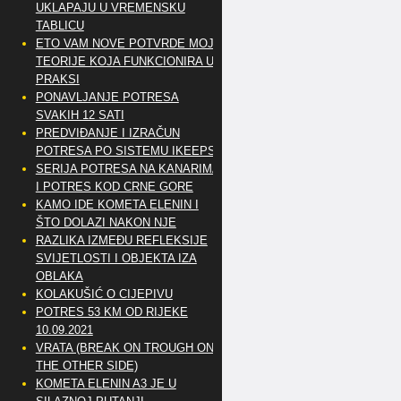
UKLAPAJU U VREMENSKU
TABLICU
ETO VAM NOVE POTVRDE MOJE
TEORIJE KOJA FUNKCIONIRA U
PRAKSI
PONAVLJANJE POTRESA
SVAKIH 12 SATI
PREDVIĐANJE I IZRAČUN
POTRESA PO SISTEMU IKEEPS
SERIJA POTRESA NA KANARIMA
I POTRES KOD CRNE GORE
KAMO IDE KOMETA ELENIN I
ŠTO DOLAZI NAKON NJE
RAZLIKA IZMEĐU REFLEKSIJE
SVIJETLOSTI I OBJEKTA IZA
OBLAKA
KOLAKUŠIĆ O CIJEPIVU
POTRES 53 KM OD RIJEKE
10.09.2021
VRATA (BREAK ON TROUGH ON
THE OTHER SIDE)
KOMETA ELENIN A3 JE U