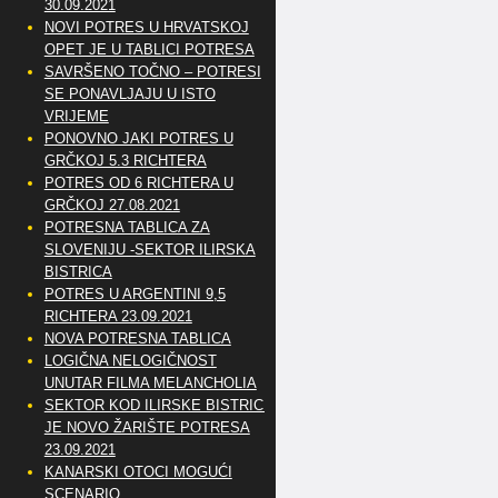
30.09.2021
NOVI POTRES U HRVATSKOJ
OPET JE U TABLICI POTRESA
SAVRŠENO TOČNO – POTRESI
SE PONAVLJAJU U ISTO
VRIJEME
PONOVNO JAKI POTRES U
GRČKOJ 5.3 RICHTERA
POTRES OD 6 RICHTERA U
GRČKOJ 27.08.2021
POTRESNA TABLICA ZA
SLOVENIJU -SEKTOR ILIRSKA
BISTRICA
POTRES U ARGENTINI 9,5
RICHTERA 23.09.2021
NOVA POTRESNA TABLICA
LOGIČNA NELOGIČNOST
UNUTAR FILMA MELANCHOLIA
SEKTOR KOD ILIRSKE BISTRICE
JE NOVO ŽARIŠTE POTRESA
23.09.2021
KANARSKI OTOCI MOGUĆI
SCENARIO