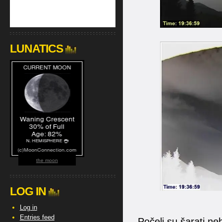
LUNATICS
the moon
LOG IN
Log in
Entries feed
Počeli su šarati ne