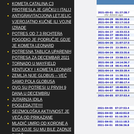
KOMETA CATALINA C3
PROTRESLA JE GRČKU I ITALIJU
ANTIGRAVITACIJONA LETJELICA
VJEROJATNO KUĆNE ILI VOJNE
IZRADE
POTRES OD 7.3 RICHTERA
POGODIO JE PODRUČJE GDJE
JE KOMETA LEONARD
POTRESNA TABLICA UPARENIH
POTRESA ZA DECEMBAR 2021
TORNADO U MAYFIELD
KENTUCKY I KOMETA LEONARD
ZEMLJA NIJE GLOBUS – VEĆ
SAMO POLA GLOBUSA
OVO SU POTRESI U PRVIH 9
DANA U DECEMBRU
JUTARNJA IDILA
POGLEDAJTE!!!!
SEIZMOLOŠKA AKTIVNOST JE
VEĆA OD PRIKAZANE
MLADIĆ UMRO OD KORONE A
EVO KOJE SU MU BILE ZADNJE