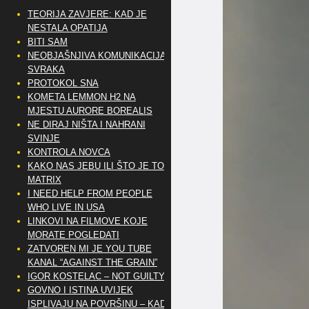
TEORIJA ZAVJERE: KAD JE
NESTALA OPATIJA
BITI SAM
NEOBJAŠNJIVA KOMUNIKACIJA
SVRAKA
PROTOKOL SNA
KOMETA LEMMON H2 NA
MJESTU AURORE BOREALIS
NE DIRAJ NIŠTA I NAHRANI
SVINJE
KONTROLA NOVCA
KAKO NAS JEBU ILI ŠTO JE TO
MATRIX
I NEED HELP FROM PEOPLE
WHO LIVE IN USA
LINKOVI NA FILMOVE KOJE
MORATE POGLEDATI
ZATVOREN MI JE YOU TUBE
KANAL “AGAINST THE GRAIN”
IGOR KOSTELAC – NOT GUILTY
GOVNO I ISTINA UVIJEK
ISPLIVAJU NA POVRŠINU – KAD