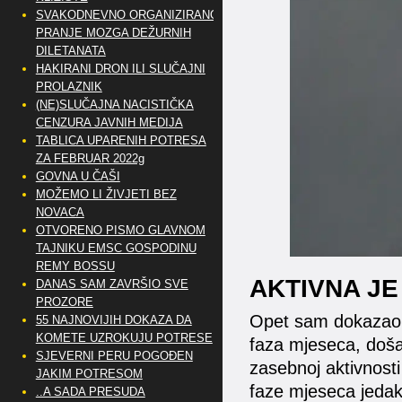
SVAKODNEVNO ORGANIZIRANO
PRANJE MOZGA DEŽURNIH
DILETANATA
HAKIRANI DRON ILI SLUČAJNI
PROLAZNIK
(NE)SLUČAJNA NACISTIČKA
CENZURA JAVNIH MEDIJA
TABLICA UPARENIH POTRESA
ZA FEBRUAR 2022g
GOVNA U ČAŠI
MOŽEMO LI ŽIVJETI BEZ
NOVACA
OTVORENO PISMO GLAVNOM
TAJNIKU EMSC GOSPODINU
REMY BOSSU
AKTIVNA JE
DANAS SAM ZAVRŠIO SVE
PROZORE
Opet sam dokazao 
55 NAJNOVIJIH DOKAZA DA
KOMETE UZROKUJU POTRESE
faza mjeseca, doša
SJEVERNI PERU POGOĐEN
zasebnoj aktivnost
JAKIM POTRESOM
faze mjeseca jedako
..A SADA PRESUDA