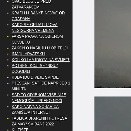
OVAJ BLOG JE PRED
ZATVARANJEM
KRADU LI BANKE NOVAC OD
GRAĐANA
KAKO SE GRIJATI U OVA
NESIGURNA VREMENA
FARSA PRAVA NA OBIČNOM
ČOVJEKU
ZAKON O NASILJU U OBITELJI
IMAJU HRVATSKU
KOLIKO IMA IDIOTA NA SVIJETU?
POTRESI KOJI SE “NISU”
DOGODILI
KUDA IDU DIVLJE SVINJE
PJEŠČANI SAT IDE NAPRIJED 10
MINUTA
SAD TO ODJENOM VIŠE NIJE
NEMOGUĆE – PREKO NOĆI
KAKO NAIVNA SOBARICA
ZAMIŠLJA INTERNET
TABLICA UPARENIH POTRESA
ZA MAY/ SVIBANJ 2022
KLIZIŠTE