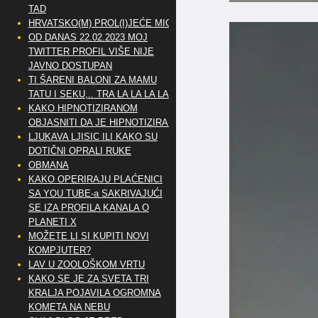
TAD
HRVATSKO(M) PROL(I)JEĆE MIG
OD DANAS 22.02.2023 MOJ
TWITTER PROFIL VIŠE NIJE
JAVNO DOSTUPAN
TI ŠARENI BALONI ZA MAMU
TATU I SEKU,.. TRA LA LA LA LA
KAKO HIPNOTIZIRANOM
OBJASNITI DA JE HIPNOTIZIRAN
LJUKAVA LJISIC ILI KAKO SU
DOTIČNI OPRALI RUKE
OBMANA
KAKO OPERIRAJU PLAĆENICI
SA YOU TUBE-a SAKRIVAJUĆI
SE IZA PROFILA KANALA O
PLANETI X
MOŽETE LI SI KUPITI NOVI
KOMPJUTER?
LAV U ZOOLOŠKOM VRTU
KAKO SE JE ZA SVETA TRI
KRALJA POJAVILA OGROMNA
KOMETA NA NEBU