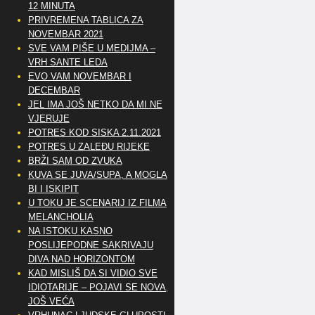
12 MINUTA
PRIVREMENA TABLICA ZA
NOVEMBAR 2021
SVE VAM PIŠE U MEDIJMA –
VRH SANTE LEDA
EVO VAM NOVEMBAR I
DECEMBAR
JEL IMA JOŠ NETKO DA MI NE
VJERUJE
POTRES KOD SISKA 2.11.2021
POTRES U ZALEĐU RIJEKE
BRŽI SAM OD ZVUKA
KUVA SE JUVA/SUPA, A MOGLA
BI I ISKIPIT
U TOKU JE SCENARIJ IZ FILMA
MELANCHOLIA
NA ISTOKU KASNO
POSLIJEPODNE SAKRIVAJU
DIVA NAD HORIZONTOM
KAD MISLIŠ DA SI VIDIO SVE
IDIOTARIJE – POJAVI SE NOVA,..
JOŠ VEĆA