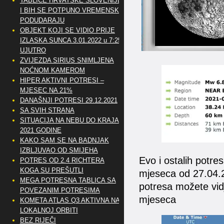
TABLICE HRVATSKE SLOVENIJE
I BIH SE POTPUNO VREMENSKI
PODUDARAJU
OBJEKT KOJI SE VIDIO PRIJE
IZLASKA SUNCA 3.01.2022 u 7:25
UJUTRO
ZVIJEZDA SIRIUS SNIMLJENA
NOĆNOM KAMEROM
HIPER AKTIVNI POTRESI –
MJESEC NA 21%
DANAŠNJI POTRESI 29.12.2021
SA SVIH STRANA
SITUACIJA NA NEBU DO KRAJA
2021 GODINE
KAKO SAM SE NA BADNJAK
IZBLJUVAO OD SMIJEHA
Evo i ostalih potres
POTRES OD 2.4 RICHTERA
KOGA SU PREŠUTLI
mjeseca od 27.04.2
MEGA POTRESNA TABLICA SA
potresa možete vidj
POVEZANIM POTRESIMA
mjeseca
KOMETA ATLAS Q3 AKTIVNA NA
LOKALNOJ ORBITI
BEZ RIJEČI