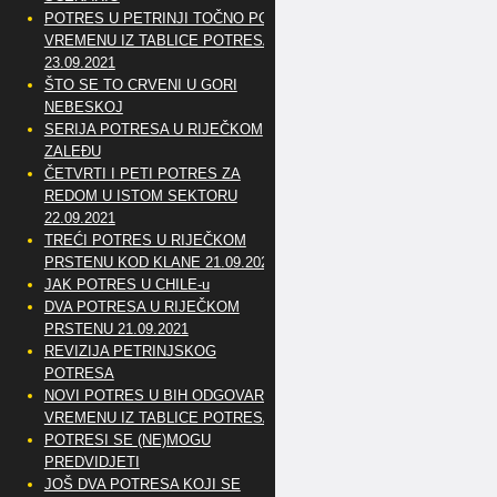
POTRES U PETRINJI TOČNO PO
VREMENU IZ TABLICE POTRESA
23.09.2021
ŠTO SE TO CRVENI U GORI
NEBESKOJ
SERIJA POTRESA U RIJEČKOM
ZALEĐU
ČETVRTI I PETI POTRES ZA
REDOM U ISTOM SEKTORU
22.09.2021
TREĆI POTRES U RIJEČKOM
PRSTENU KOD KLANE 21.09.2021
JAK POTRES U CHILE-u
DVA POTRESA U RIJEČKOM
PRSTENU 21.09.2021
REVIZIJA PETRINJSKOG
POTRESA
NOVI POTRES U BIH ODGOVARA
VREMENU IZ TABLICE POTRESA
POTRESI SE (NE)MOGU
PREDVIDJETI
JOŠ DVA POTRESA KOJI SE