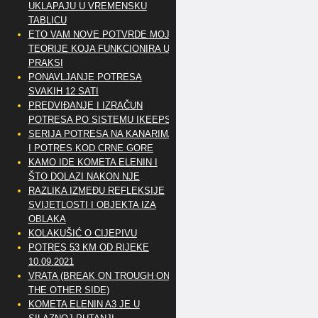
UKLAPAJU U VREMENSKU
TABLICU
ETO VAM NOVE POTVRDE MOJE
TEORIJE KOJA FUNKCIONIRA U
PRAKSI
PONAVLJANJE POTRESA
SVAKIH 12 SATI
PREDVIĐANJE I IZRAČUN
POTRESA PO SISTEMU IKEEPS
SERIJA POTRESA NA KANARIMA
I POTRES KOD CRNE GORE
KAMO IDE KOMETA ELENIN I
ŠTO DOLAZI NAKON NJE
RAZLIKA IZMEĐU REFLEKSIJE
SVIJETLOSTI I OBJEKTA IZA
OBLAKA
KOLAKUŠIĆ O CIJEPIVU
POTRES 53 KM OD RIJEKE
10.09.2021
VRATA (BREAK ON TROUGH ON
THE OTHER SIDE)
KOMETA ELENIN A3 JE U