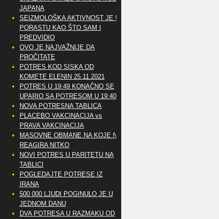
JAPANA
SEIZMOLOŠKA AKTIVNOST JE U
PORASTU KAO ŠTO SAM I
PREDVIDIO
OVO JE NAJVAŽNIJE DA
PROČITATE
POTRES KOD SISKA OD
KOMETE ELENIN 25.11.2021
POTRES U 19:49 KONAČNO SE
UPARIO SA POTRESOM U 19:40
NOVA POTRESNA TABLICA
PLACEBO VAKCINACIJA vs
PRAVA VAKCINACIJA
MASOVNE OBMANE NA KOJE NE
REAGIRA NITKO
NOVI POTRES U PARITETU NA
TABLICI
POGLEDAJTE POTRESE IZ
IRANA
500 000 LJUDI POGINULO JE U
JEDNOM DANU
DVA POTRESA U RAZMAKU OD