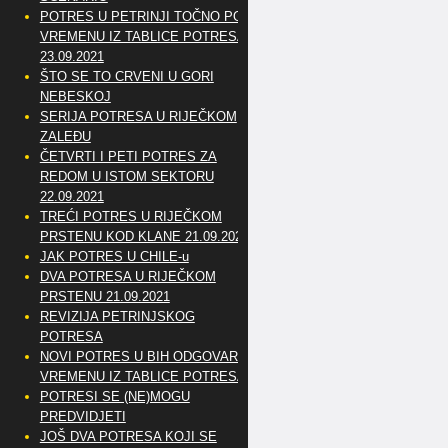
POTRES U PETRINJI TOČNO PO
VREMENU IZ TABLICE POTRESA
23.09.2021
ŠTO SE TO CRVENI U GORI
NEBESKOJ
SERIJA POTRESA U RIJEČKOM
ZALEĐU
ČETVRTI I PETI POTRES ZA
REDOM U ISTOM SEKTORU
22.09.2021
TREĆI POTRES U RIJEČKOM
PRSTENU KOD KLANE 21.09.2021
JAK POTRES U CHILE-u
DVA POTRESA U RIJEČKOM
PRSTENU 21.09.2021
REVIZIJA PETRINJSKOG
POTRESA
NOVI POTRES U BIH ODGOVARA
VREMENU IZ TABLICE POTRESA
POTRESI SE (NE)MOGU
PREDVIDJETI
JOŠ DVA POTRESA KOJI SE