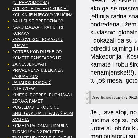
SFRJ. Taj sistem i
(NEPRAVOMOĆNA)
ako ga se masovno
KOLIKO JE DALEKO SUNCE I
KOLIKA JE NJEGOVA VELIČINA
jeftinija radna sn
DA LI SI SE PREPOZNAO?
podređena užem kr
KAKO IZAZVATI RAT U TRI
suvlasnici global
KORAKA
i dokazali da su 
ZNAKOVI KOJI POKAZUJU
PRAVAC
odrediti tajming 
POTRES KOD RIJEKE OD
Makedonija i Kos
KOMETE PANSTARRS U5
kamate i robu šir
ZA NEVJEROVATI
PRIVREMENA TABLICA ZA
nenamjenske!!!), l
JANUAR 2022
tu još mesa, goto
PARADOX ĐOKOVIĆ
INTERVIEW
KINESKI POTRES, PUCNJAVA I
Igor Kostelac
says
(1.06.20
ZDRAVA PAMET
POGLEDAJTE KOLIČINU
Je ,..sve stoji, n
SNIJEGA KOJA JE PALA ŠIROM
ljudima koji su jo
SVIJETA
KOMETA PALOMAR UDARILA
urote su obični ku
TURSKU SA 5.2 RICHTERA
manipulatorui su,