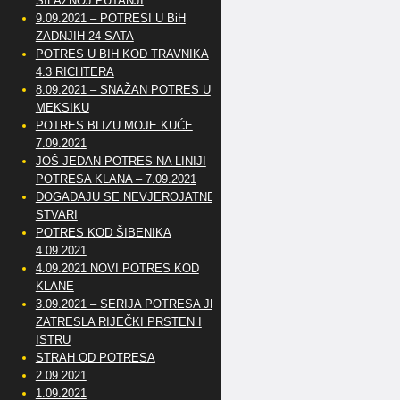
SILAZNOJ PUTANJI
9.09.2021 – POTRESI U BiH
ZADNJIH 24 SATA
POTRES U BIH KOD TRAVNIKA
4.3 RICHTERA
8.09.2021 – SNAŽAN POTRES U
MEKSIKU
POTRES BLIZU MOJE KUĆE
7.09.2021
JOŠ JEDAN POTRES NA LINIJI
POTRESA KLANA – 7.09.2021
DOGAĐAJU SE NEVJEROJATNE
STVARI
POTRES KOD ŠIBENIKA
4.09.2021
4.09.2021 NOVI POTRES KOD
KLANE
3.09.2021 – SERIJA POTRESA JE
ZATRESLA RIJEČKI PRSTEN I
ISTRU
STRAH OD POTRESA
2.09.2021
1.09.2021