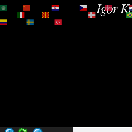
Igor Ko
العربية
简体中文
Hrvatski
Čeština‎
Dansk
Magyar
Italiano
Македонски јазик
Norsk bokmål
Español
Svenska
Türkçe