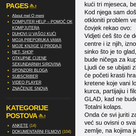
kući tri mjeseca, b
PAGES
Kod njega sam doša
About me| O meni
otkloniti problem ve
COMPUTER HELP – POMOĆ OKO
čovjek rekao ovo:
KOMPJUTERA
DUHOVI U VAŠOJ KUĆI
Vidjeti ćeš što će de
MOJA PREPORUKA VAMA
centre i iz njih, izn
MOJE KNJIGE U PRODAJI
sinko što je to glad
NET- SHOP
OTKUPNE CIJENE
bude ničega za kupi
SEKUNDARNIH SIROVINA
Ljudi će se ubijati 
SPONZORI BLOGA
će početi krasti hra
SUBSCRIBER
kretene koje vani l
VIDEO PLAYER
ZNAČENJE SNOVA
kurca, partijajiu i 
GLAD, kad ne bude 
Totalni kolaps.
KATEGORIJE
Onda će svi juriti 
POSTOVA
već su ovisni o sv
ANKETE
(14)
zemlje, na kojima j
DOKUMENTARNI FILMOVI
(104)