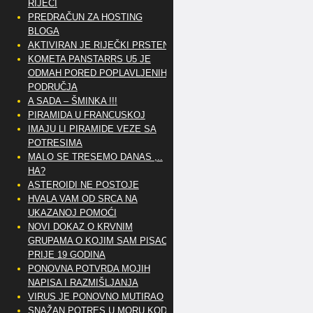
RIJEČI
PREDRAČUN ZA HOSTING
BLOGA
AKTIVIRAN JE RIJEČKI PRSTEN
KOMETA PANSTARRS U5 JE
ODMAH PORED POPLAVLJENIH
PODRUČJA
A SADA – ŠMINKA !!!
PIRAMIDA U FRANCUSKOJ
IMAJU LI PIRAMIDE VEZE SA
POTRESIMA
MALO SE TRESEMO DANAS ,..
HA?
ASTEROIDI NE POSTOJE
HVALA VAM OD SRCA NA
UKAZANOJ POMOĆI
NOVI DOKAZ O KRVNIM
GRUPAMA O KOJIM SAM PISAO
PRIJE 19 GODINA
PONOVNA POTVRDA MOJIH
NAPISA I RAZMIŠLJANJA
VIRUS JE PONOVNO MUTIRAO
SNAŽAN POTRES U MORU KOD