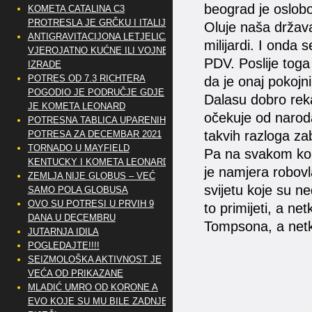
beograd je oslobo
KOMETA CATALINA C3
PROTRESLA JE GRČKU I ITALIJU
Oluje naša država
ANTIGRAVITACIJONA LETJELICA
milijardi. I onda 
VJEROJATNO KUĆNE ILI VOJNE
PDV. Poslije toga 
IZRADE
POTRES OD 7.3 RICHTERA
da je onaj pokojn
POGODIO JE PODRUČJE GDJE
Dalasu dobro rekao
JE KOMETA LEONARD
očekuje od narod
POTRESNA TABLICA UPARENIH
takvih razloga za
POTRESA ZA DECEMBAR 2021
TORNADO U MAYFIELD
Pa na svakom kor
KENTUCKY I KOMETA LEONARD
je namjera robovl
ZEMLJA NIJE GLOBUS – VEĆ
svijetu koje su ne
SAMO POLA GLOBUSA
OVO SU POTRESI U PRVIH 9
to primijeti, a ne
DANA U DECEMBRU
Tompsona, a netko
JUTARNJA IDILA
POGLEDAJTE!!!!
SEIZMOLOŠKA AKTIVNOST JE
VEĆA OD PRIKAZANE
MLADIĆ UMRO OD KORONE A
EVO KOJE SU MU BILE ZADNJE