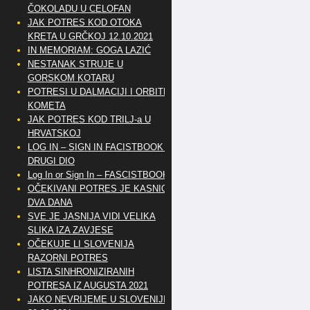
ČOKOLADU U CELOFAN
JAK POTRES KOD OTOKA
KRETA U GRČKOJ 12.10.2021
IN MEMORIAM: GOGA LAZIĆ
NESTANAK STRUJE U
GORSKOM KOTARU
POTRESI U DALMACIJI I ORBITE
KOMETA
JAK POTRES KOD TRILJ-a U
HRVATSKOJ
LOG IN – SIGN IN FACISTBOOK –
DRUGI DIO
Log In or Sign In – FASCISTBOOK
OČEKIVANI POTRES JE KASNIO
DVA DANA
SVE JE JASNIJA VIDI VELIKA
SLIKA IZA ZAVJESE
OČEKUJE LI SLOVENIJA
RAZORNI POTRES
LISTA SINHRONIZIRANIH
POTRESA IZ AUGUSTA 2021
JAKO NEVRIJEME U SLOVENIJI