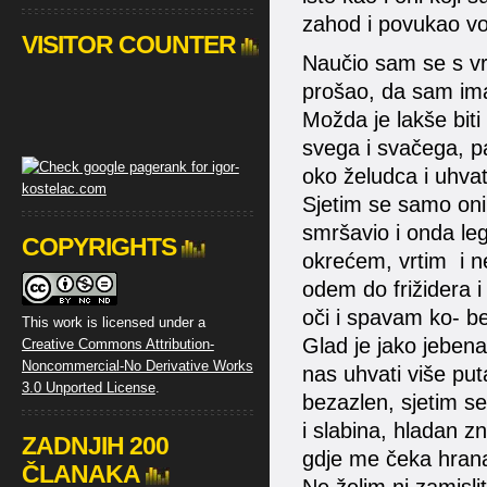
zahod i povukao vo
VISITOR COUNTER
Naučio sam se s vr
prošao, da sam imao
Možda je lakše bit
svega i svačega, pa
oko želudca i uhvat
Sjetim se samo oni
smršavio i onda leg
COPYRIGHTS
okrećem, vrtim i n
odem do frižidera i
oči i spavam ko- b
This work is licensed under a
Glad je jako jeben
Creative Commons Attribution-
Noncommercial-No Derivative Works
nas uhvati više put
3.0 Unported License
.
bezazlen, sjetim s
i slabina, hladan z
ZADNJIH 200
gdje me čeka hran
ČLANAKA