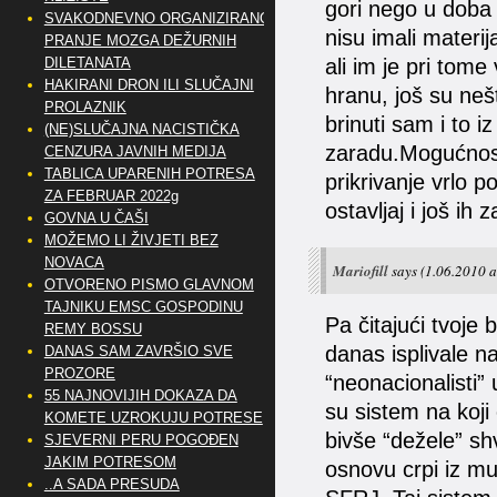
gori nego u doba 
SVAKODNEVNO ORGANIZIRANO
nisu imali materija
PRANJE MOZGA DEŽURNIH
DILETANATA
ali im je pri tome
HAKIRANI DRON ILI SLUČAJNI
hranu, još su neš
PROLAZNIK
brinuti sam i to i
(NE)SLUČAJNA NACISTIČKA
zaradu.Mogućnost
CENZURA JAVNIH MEDIJA
TABLICA UPARENIH POTRESA
prikrivanje vrlo 
ZA FEBRUAR 2022g
ostavljaj i još ih z
GOVNA U ČAŠI
MOŽEMO LI ŽIVJETI BEZ
NOVACA
Mariofill
says
(1.06.2010 a
OTVORENO PISMO GLAVNOM
TAJNIKU EMSC GOSPODINU
Pa čitajući tvoje 
REMY BOSSU
danas isplivale n
DANAS SAM ZAVRŠIO SVE
PROZORE
“neonacionalisti”
55 NAJNOVIJIH DOKAZA DA
su sistem na koji 
KOMETE UZROKUJU POTRESE
bivše “dežele” sh
SJEVERNI PERU POGOĐEN
JAKIM POTRESOM
osnovu crpi iz mu
..A SADA PRESUDA