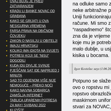
OVAJ BLOG JE PRED
na odluke samo z
ZATVARANJEM
neke arbitražne p
KRADU LI BANKE NOVAC OD
Uniji funkcioniraj
GRAĐANA
KAKO SE GRIJATI U OVA
račune. Mi smo za
NESIGURNA VREMENA
“raspadnemo” što 
FARSA PRAVA NA OBIČNOM
zna da je vrijeme
ČOVJEKU
ZAKON O NASILJU U OBITELJI
koje mu je potreb
IMAJU HRVATSKU
malo dublje, u us
KOLIKO IMA IDIOTA NA SVIJETU?
kisika u bocama.
POTRESI KOJI SE “NISU”
DOGODILI
KUDA IDU DIVLJE SVINJE
Igor Kostelac
says
(1.06.20
PJEŠČANI SAT IDE NAPRIJED 10
MINUTA
Potpuno se slaže
SAD TO ODJENOM VIŠE NIJE
NEMOGUĆE – PREKO NOĆI
ovo o ropstvu mi 
KAKO NAIVNA SOBARICA
ropstvo obrazlož
ZAMIŠLJA INTERNET
maskirnom uniform
TABLICA UPARENIH POTRESA
ZA MAY/ SVIBANJ 2022
stvari za NOVAC, 
KLIZIŠTE