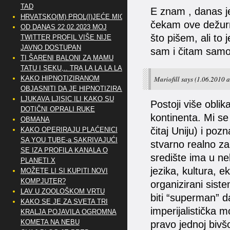
TAD
E znam , danas je
HRVATSKO(M) PROL(I)JEĆE MIG
čekam ove dežurn
OD DANAS 22.02.2023 MOJ
što pišem, ali to 
TWITTER PROFIL VIŠE NIJE
JAVNO DOSTUPAN
sam i čitam samo
TI ŠARENI BALONI ZA MAMU
TATU I SEKU,.. TRA LA LA LA LA
KAKO HIPNOTIZIRANOM
Mariofill
says
(1.06.2010 a
OBJASNITI DA JE HIPNOTIZIRAN
LJUKAVA LJISIC ILI KAKO SU
Postoji više oblik
DOTIČNI OPRALI RUKE
kontinenta. Mi se 
OBMANA
čitaj Uniju) i po
KAKO OPERIRAJU PLAĆENICI
SA YOU TUBE-a SAKRIVAJUĆI
stvarno realno za
SE IZA PROFILA KANALA O
središte ima u nek
PLANETI X
jezika, kultura, e
MOŽETE LI SI KUPITI NOVI
KOMPJUTER?
organizirani sist
LAV U ZOOLOŠKOM VRTU
biti “superman” d
KAKO SE JE ZA SVETA TRI
imperijalistička m
KRALJA POJAVILA OGROMNA
KOMETA NA NEBU
pravo jednoj bivšoj