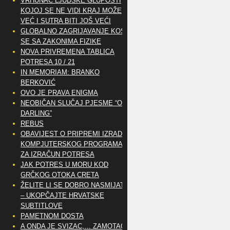
VRHUNAC LJUDSKE GLUPOSTI
KOJOJ SE NE VIDI KRAJ MOŽE
VEĆ I SUTRA BITI JOŠ VEĆI
GLOBALNO ZAGRIJAVANJE KOSI
SE SA ZAKONIMA FIZIKE
NOVA PRIVREMENA TABLICA
POTRESA 10 / 21
IN MEMORIAM: BRANKO
BERKOVIĆ
OVO JE PRAVA ENIGMA
NEOBIČAN SLUČAJ PJESME “OH
DARLING”
REBUS
OBAVIJEST O PRIPREMI IZRADE
KOMPJUTERSKOG PROGRAMA
ZA IZRAČUN POTRESA
JAK POTRES U MORU KOD
GRČKOG OTOKA CRETA
ŽELITE LI SE DOBRO NASMIJATI
– UKOPČAJTE HRVATSKE
SUBTITLOVE
PAMETNOM DOSTA
A ONDA JE SVIZAC,… ZAMOTAO