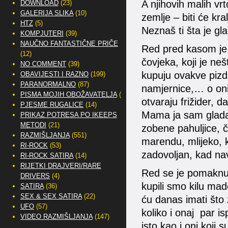
A njihovih malih vr
DOWNLOAD
(23)
GALERIJA SLIKA
(10)
zemlje – biti će kral
HTZ
(5)
Neznaš ti šta je gl
KOMPJUTERI
(39)
NAUČNO FANTASTIČNE PRIČE
Red pred kasom je i
(12)
čovjeka, koji je ne
NO COMMENT
(39)
kupuju ovakve pizdar
OBAVIJESTI I RAZNO
(199)
PARANORMALNO
(87)
namjernice,… o oni
PISMA MOJIH OBOŽAVATELJA
(2)
otvaraju frižider, da
PJESME RUGALICE
(14)
Mama ja sam gladan,
PRIKAZ POTRESA PO IKEEPS
METODI
(21)
zobene pahuljice, 
RAZMIŠLJANJA
(551)
marendu, mlijeko, k
RI-ROCK
(53)
zadovoljan, kad nav
RI-ROCK SATIRA
(14)
RIJETKI DRAJVERI/RARE
Red se je pomaknuo
DRIVERS
(4)
kupili smo kilu mad
SATIRA
(36)
SEX & SEX SATIRA
(22)
ću danas imati što 
UFO
(57)
koliko i onaj par i
VIDEO RAZMIŠLJANJA
(147)
isto kao i oni koji 