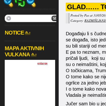
GLAD…… TO
Posted by Pas at 31/05/20
Category:
RAZMIŠLJANJ
NOTICE
Događaju li s čudne
se događa, isto jed
su bili stariji od me
MAPA AKTIVNIH
E pa to neznam, mo
VULKANA
pričali ljudi, koji s
[
enlarge
]
su o neimaštini, ko
O točkicama, Trum
O tome kako se nije
ogrlice za jedno je
I o tome kako novac 
Vladala je neimaštin
Jučer sam bio u j