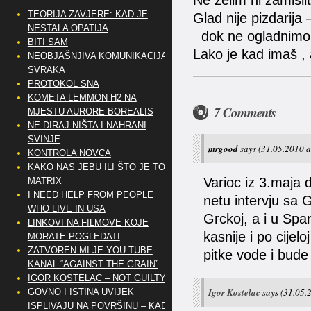
Ne želim ni zamisli
TEORIJA ZAVJERE: KAD JE
Glad nije pizdarija
NESTALA OPATIJA
dok ne ogladnimo
BITI SAM
Lako je kad imaš ,
NEOBJAŠNJIVA KOMUNIKACIJA
SVRAKA
PROTOKOL SNA
KOMETA LEMMON H2 NA
7 Comments
MJESTU AURORE BOREALIS
NE DIRAJ NIŠTA I NAHRANI
SVINJE
mrgood
says
(31.05.2010 a
KONTROLA NOVCA
KAKO NAS JEBU ILI ŠTO JE TO
Varioc iz 3.maja 
MATRIX
I NEED HELP FROM PEOPLE
netu intervju sa 
WHO LIVE IN USA
Grckoj, a i u Span
LINKOVI NA FILMOVE KOJE
kasnije i po cijel
MORATE POGLEDATI
ZATVOREN MI JE YOU TUBE
pitke vode i bude
KANAL “AGAINST THE GRAIN”
IGOR KOSTELAC – NOT GUILTY
Igor Kostelac
says
(31.05.
GOVNO I ISTINA UVIJEK
ISPLIVAJU NA POVRŠINU – KAD