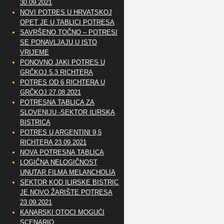
30.09.2021
NOVI POTRES U HRVATSKOJ
OPET JE U TABLICI POTRESA
SAVRŠENO TOČNO – POTRESI
SE PONAVLJAJU U ISTO
VRIJEME
PONOVNO JAKI POTRES U
GRČKOJ 5.3 RICHTERA
POTRES OD 6 RICHTERA U
GRČKOJ 27.08.2021
POTRESNA TABLICA ZA
SLOVENIJU -SEKTOR ILIRSKA
BISTRICA
POTRES U ARGENTINI 9,5
RICHTERA 23.09.2021
NOVA POTRESNA TABLICA
LOGIČNA NELOGIČNOST
UNUTAR FILMA MELANCHOLIA
SEKTOR KOD ILIRSKE BISTRICE
JE NOVO ŽARIŠTE POTRESA
23.09.2021
KANARSKI OTOCI MOGUĆI
SCENARIO