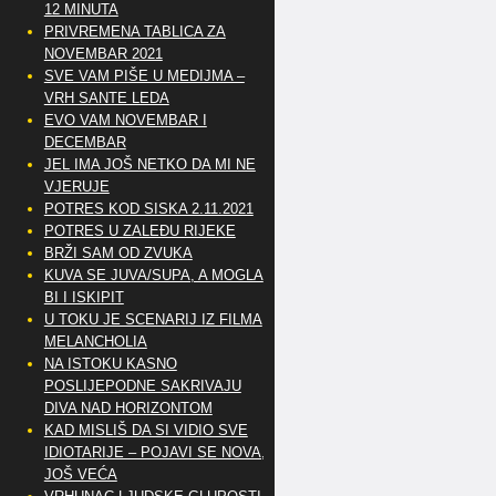
12 MINUTA
PRIVREMENA TABLICA ZA
NOVEMBAR 2021
SVE VAM PIŠE U MEDIJMA –
VRH SANTE LEDA
EVO VAM NOVEMBAR I
DECEMBAR
JEL IMA JOŠ NETKO DA MI NE
VJERUJE
POTRES KOD SISKA 2.11.2021
POTRES U ZALEĐU RIJEKE
BRŽI SAM OD ZVUKA
KUVA SE JUVA/SUPA, A MOGLA
BI I ISKIPIT
U TOKU JE SCENARIJ IZ FILMA
MELANCHOLIA
NA ISTOKU KASNO
POSLIJEPODNE SAKRIVAJU
DIVA NAD HORIZONTOM
KAD MISLIŠ DA SI VIDIO SVE
IDIOTARIJE – POJAVI SE NOVA,..
JOŠ VEĆA