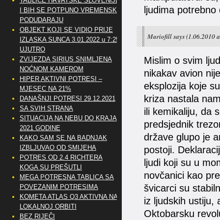
TABLICE HRVATSKE SLOVENIJE
ljudima potrebno
I BIH SE POTPUNO VREMENSKI
PODUDARAJU
OBJEKT KOJI SE VIDIO PRIJE
Mariofill
says
(1.06.2010 a
IZLASKA SUNCA 3.01.2022 u 7:25
UJUTRO
Mislim o svim lju
ZVIJEZDA SIRIUS SNIMLJENA
NOĆNOM KAMEROM
nikakav avion nije
HIPER AKTIVNI POTRESI –
eksplozija koje s
MJESEC NA 21%
kriza nastala nam
DANAŠNJI POTRESI 29.12.2021
SA SVIH STRANA
ili kemikaliju, da s
SITUACIJA NA NEBU DO KRAJA
predsjednik trez
2021 GODINE
države glupo je an
KAKO SAM SE NA BADNJAK
IZBLJUVAO OD SMIJEHA
postoji. Deklarac
POTRES OD 2.4 RICHTERA
ljudi koji su u mo
KOGA SU PREŠUTLI
novčanici kao pre
MEGA POTRESNA TABLICA SA
švicarci su stabiln
POVEZANIM POTRESIMA
KOMETA ATLAS Q3 AKTIVNA NA
iz ljudskih ustiju,
LOKALNOJ ORBITI
Oktobarsku revolu
BEZ RIJEČI