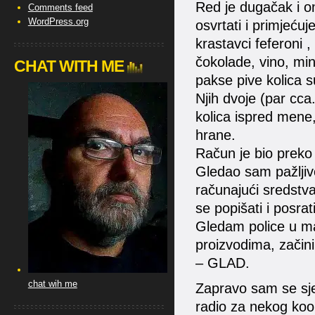
Red je dugačak i o
Comments feed
WordPress.org
osvrtati i primjeć
krastavci feferoni 
čokolade, vino, mine
CHAT WITH ME
pakse pive kolica 
Njih dvoje (par cc
kolica ispred mene,
hrane.
Račun je bio preko
Gledao sam pažljiv
računajući sredstva
se popišati i posrat
Gledam police u ma
proizvodima, začini
– GLAD.
chat wih me
Zapravo sam se sjet
radio za nekog koop