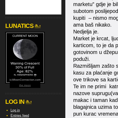
marketu” gdje je bil
subotom poslijepod
kupiti – nismo mogl
ama baš nikako.
LUNATICS
Nedjelja je.
Market je krcat, lju
karticom, to je da
gotovinom u džepu i 
poduži.
Razmišljam zašto se
kasu za plaćanje 
ove trikove sa kart
Te im ne primi katri
the moon
nazove suprugu(valjd
makac i taman kad 
LOG IN
blagajnica uzima to
Log in
pun kurac vremena 
Entries feed