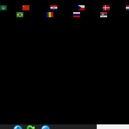
العربية
简体中文
Hrvatski
Čeština‎
Dansk
bokmål
Português
Română
Русский
Српски је