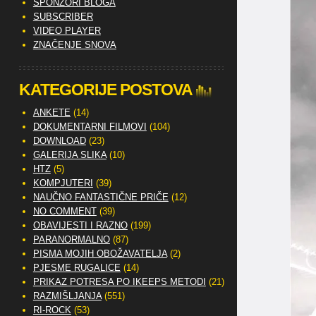
SPONZORI BLOGA
SUBSCRIBER
VIDEO PLAYER
ZNAČENJE SNOVA
KATEGORIJE POSTOVA
ANKETE
(14)
DOKUMENTARNI FILMOVI
(104)
DOWNLOAD
(23)
GALERIJA SLIKA
(10)
HTZ
(5)
KOMPJUTERI
(39)
NAUČNO FANTASTIČNE PRIČE
(12)
NO COMMENT
(39)
OBAVIJESTI I RAZNO
(199)
PARANORMALNO
(87)
PISMA MOJIH OBOŽAVATELJA
(2)
PJESME RUGALICE
(14)
PRIKAZ POTRESA PO IKEEPS METODI
(21)
RAZMIŠLJANJA
(551)
RI-ROCK
(53)