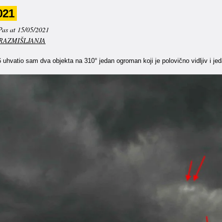
021
Pas at 15/05/2021
RAZMIŠLJANJA
uhvatio sam dva objekta na 310° jedan ogroman koji je polovično vidljiv i je