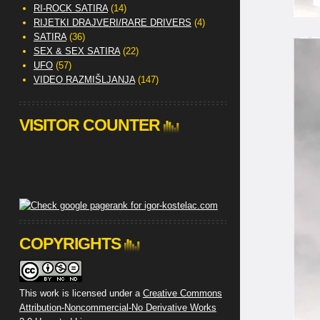
RI-ROCK SATIRA
(14)
RIJETKI DRAJVERI/RARE DRIVERS
(4)
SATIRA
(36)
SEX & SEX SATIRA
(22)
UFO
(57)
VIDEO RAZMIŠLJANJA
(147)
VISITOR COUNTER
COPYRIGHTS
This work is licensed under a
Creative Commons
Attribution-Noncommercial-No Derivative Works