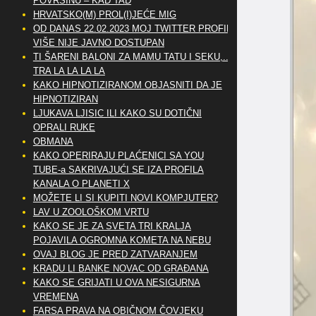
POVRŠINU – KAD TAD
HRVATSKO(M) PROL(I)JEĆE MIG
OD DANAS 22.02.2023 MOJ TWITTER PROFIL
VIŠE NIJE JAVNO DOSTUPAN
TI ŠARENI BALONI ZA MAMU TATU I SEKU,..
TRA LA LA LA LA
KAKO HIPNOTIZIRANOM OBJASNITI DA JE
HIPNOTIZIRAN
LJUKAVA LJISIC ILI KAKO SU DOTIČNI
OPRALI RUKE
OBMANA
KAKO OPERIRAJU PLAĆENICI SA YOU
TUBE-a SAKRIVAJUĆI SE IZA PROFILA
KANALA O PLANETI X
MOŽETE LI SI KUPITI NOVI KOMPJUTER?
LAV U ZOOLOŠKOM VRTU
KAKO SE JE ZA SVETA TRI KRALJA
POJAVILA OGROMNA KOMETA NA NEBU
OVAJ BLOG JE PRED ZATVARANJEM
KRADU LI BANKE NOVAC OD GRAĐANA
KAKO SE GRIJATI U OVA NESIGURNA
VREMENA
FARSA PRAVA NA OBIČNOM ČOVJEKU