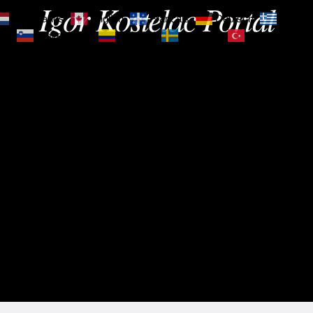
Igor Kostelac Portal
Nederlands
English
Français
Deutsch
Ελληνι
зик
Slovenščina
Español
Svenska
Türkçe