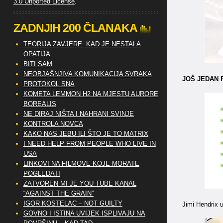
3.0 Unported License
.
ZADNJIH 200 ČLANAKA
TEORIJA ZAVJERE: KAD JE NESTALA
OPATIJA
BITI SAM
NEOBJAŠNJIVA KOMUNIKACIJA SVRAKA
JOŠ JEDAN 
PROTOKOL SNA
KOMETA LEMMON H2 NA MJESTU AURORE
BOREALIS
NE DIRAJ NIŠTA I NAHRANI SVINJE
KONTROLA NOVCA
KAKO NAS JEBU ILI ŠTO JE TO MATRIX
I NEED HELP FROM PEOPLE WHO LIVE IN
USA
LINKOVI NA FILMOVE KOJE MORATE
POGLEDATI
ZATVOREN MI JE YOU TUBE KANAL
“AGAINST THE GRAIN”
IGOR KOSTELAC – NOT GUILTY
Jimi Hendrix 
GOVNO I ISTINA UVIJEK ISPLIVAJU NA