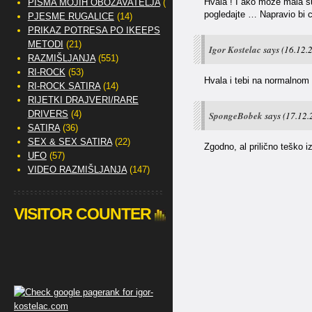
Hvala ! I ako može mala suge
PISMA MOJIH OBOŽAVATELJA
(2)
pogledajte … Napravio bi c
PJESME RUGALICE
(14)
PRIKAZ POTRESA PO IKEEPS
METODI
(21)
Igor Kostelac
says
(16.12.
RAZMIŠLJANJA
(551)
RI-ROCK
(53)
Hvala i tebi na normalnom
RI-ROCK SATIRA
(14)
RIJETKI DRAJVERI/RARE
DRIVERS
(4)
SpongeBobek
says
(17.12.
SATIRA
(36)
SEX & SEX SATIRA
(22)
Zgodno, al prilično teško 
UFO
(57)
VIDEO RAZMIŠLJANJA
(147)
VISITOR COUNTER