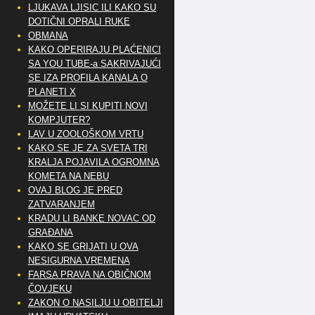
LJUKAVA LJISIC ILI KAKO SU
DOTIČNI OPRALI RUKE
OBMANA
KAKO OPERIRAJU PLAĆENICI
SA YOU TUBE-a SAKRIVAJUĆI
SE IZA PROFILA KANALA O
PLANETI X
MOŽETE LI SI KUPITI NOVI
KOMPJUTER?
LAV U ZOOLOŠKOM VRTU
KAKO SE JE ZA SVETA TRI
KRALJA POJAVILA OGROMNA
KOMETA NA NEBU
OVAJ BLOG JE PRED
ZATVARANJEM
KRADU LI BANKE NOVAC OD
GRAĐANA
KAKO SE GRIJATI U OVA
NESIGURNA VREMENA
FARSA PRAVA NA OBIČNOM
ČOVJEKU
ZAKON O NASILJU U OBITELJI