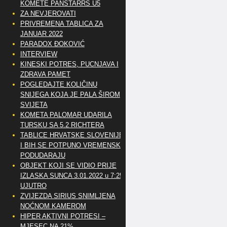
KOMETE PANSTARRS U5
ZA NEVJEROVATI
PRIVREMENA TABLICA ZA
JANUAR 2022
PARADOX ĐOKOVIĆ
INTERVIEW
KINESKI POTRES, PUCNJAVA I
ZDRAVA PAMET
POGLEDAJTE KOLIČINU
SNIJEGA KOJA JE PALA ŠIROM
SVIJETA
KOMETA PALOMAR UDARILA
TURSKU SA 5.2 RICHTERA
TABLICE HRVATSKE SLOVENIJE
I BIH SE POTPUNO VREMENSKI
PODUDARAJU
OBJEKT KOJI SE VIDIO PRIJE
IZLASKA SUNCA 3.01.2022 u 7:25
UJUTRO
ZVIJEZDA SIRIUS SNIMLJENA
NOĆNOM KAMEROM
HIPER AKTIVNI POTRESI –
MJESEC NA 21%