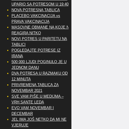
UPARIO SA POTRESOM U 19:40
NOVA POTRESNA TABLICA
PLACEBO VAKCINACIJA vs
PRAVA VAKCINACIJA
MASOVNE OBMANE NA KOJE NE
REAGIRA NITKO
NOVI POTRES U PARITETU NA
TABLICI
POGLEDAJTE POTRESE IZ
IRANA
500 000 LJUDI POGINULO JE U
JEDNOM DANU
DVA POTRESA U RAZMAKU OD
12 MINUTA
PRIVREMENA TABLICA ZA
NOVEMBAR 2021
SVE VAM PIŠE U MEDIJMA –
VRH SANTE LEDA
EVO VAM NOVEMBAR I
DECEMBAR
JEL IMA JOŠ NETKO DA MI NE
VJERUJE