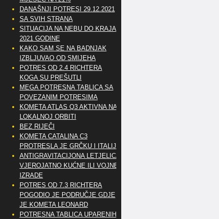
DANAŠNJI POTRESI 29.12.2021
SA SVIH STRANA
SITUACIJA NA NEBU DO KRAJA
2021 GODINE
KAKO SAM SE NA BADNJAK
IZBLJUVAO OD SMIJEHA
POTRES OD 2.4 RICHTERA
KOGA SU PREŠUTLI
MEGA POTRESNA TABLICA SA
POVEZANIM POTRESIMA
KOMETA ATLAS Q3 AKTIVNA NA
LOKALNOJ ORBITI
BEZ RIJEČI
KOMETA CATALINA C3
PROTRESLA JE GRČKU I ITALIJU
ANTIGRAVITACIJONA LETJELICA
VJEROJATNO KUĆNE ILI VOJNE
IZRADE
POTRES OD 7.3 RICHTERA
POGODIO JE PODRUČJE GDJE
JE KOMETA LEONARD
POTRESNA TABLICA UPARENIH