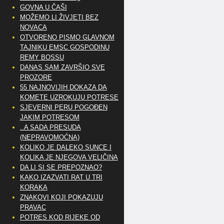
GOVNA U ČAŠI
MOŽEMO LI ŽIVJETI BEZ
NOVACA
OTVORENO PISMO GLAVNOM
TAJNIKU EMSC GOSPODINU
REMY BOSSU
DANAS SAM ZAVRŠIO SVE
PROZORE
55 NAJNOVIJIH DOKAZA DA
KOMETE UZROKUJU POTRESE
SJEVERNI PERU POGOĐEN
JAKIM POTRESOM
..A SADA PRESUDA
(NEPRAVOMOĆNA)
KOLIKO JE DALEKO SUNCE I
KOLIKA JE NJEGOVA VELIČINA
DA LI SI SE PREPOZNAO?
KAKO IZAZVATI RAT U TRI
KORAKA
ZNAKOVI KOJI POKAZUJU
PRAVAC
POTRES KOD RIJEKE OD