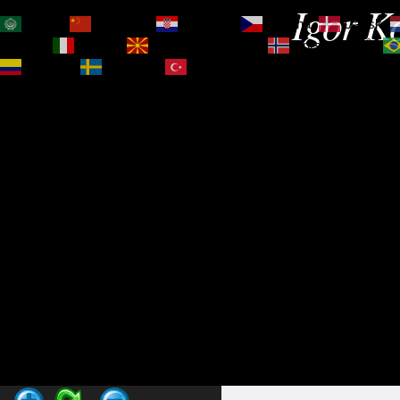
Igor Ko
العربية
简体中文
Hrvatski
Čeština‎
Dansk
Magyar
Italiano
Македонски јазик
Norsk bokmål
Español
Svenska
Türkçe