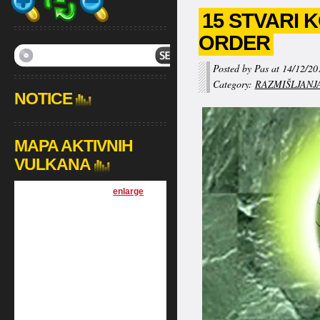
15 STVARI
ORDER
Posted by Pas at 14/12/20
Category:
RAZMIŠLJANJ
NOTICE
MAPA AKTIVNIH
VULKANA
[
enlarge
]