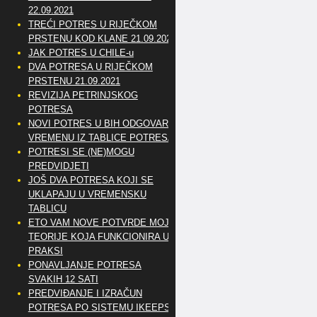
22.09.2021
TREĆI POTRES U RIJEČKOM
PRSTENU KOD KLANE 21.09.2021
JAK POTRES U CHILE-u
DVA POTRESA U RIJEČKOM
PRSTENU 21.09.2021
REVIZIJA PETRINJSKOG
POTRESA
NOVI POTRES U BIH ODGOVARA
VREMENU IZ TABLICE POTRESA
POTRESI SE (NE)MOGU
PREDVIDJETI
JOŠ DVA POTRESA KOJI SE
UKLAPAJU U VREMENSKU
TABLICU
ETO VAM NOVE POTVRDE MOJE
TEORIJE KOJA FUNKCIONIRA U
PRAKSI
PONAVLJANJE POTRESA
SVAKIH 12 SATI
PREDVIĐANJE I IZRAČUN
POTRESA PO SISTEMU IKEEPS