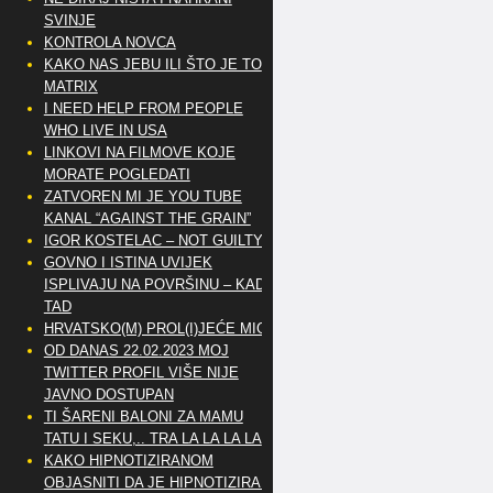
SVINJE
KONTROLA NOVCA
KAKO NAS JEBU ILI ŠTO JE TO
MATRIX
I NEED HELP FROM PEOPLE
WHO LIVE IN USA
LINKOVI NA FILMOVE KOJE
MORATE POGLEDATI
ZATVOREN MI JE YOU TUBE
KANAL “AGAINST THE GRAIN”
IGOR KOSTELAC – NOT GUILTY
GOVNO I ISTINA UVIJEK
ISPLIVAJU NA POVRŠINU – KAD
TAD
HRVATSKO(M) PROL(I)JEĆE MIG
OD DANAS 22.02.2023 MOJ
TWITTER PROFIL VIŠE NIJE
JAVNO DOSTUPAN
TI ŠARENI BALONI ZA MAMU
TATU I SEKU,.. TRA LA LA LA LA
KAKO HIPNOTIZIRANOM
OBJASNITI DA JE HIPNOTIZIRAN