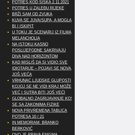
POTRES KOD SISKA 2.11.2021
POTRES U ZALEĐU RIJEKE
BRŽI SAM OD ZVUKA
KUVA SE JUVA/SUPA, A MOGLA
BI I ISKIPIT
U TOKU JE SCENARIJ IZ FILMA
MELANCHOLIA
NA ISTOKU KASNO
POSLIJEPODNE SAKRIVAJU
DIVA NAD HORIZONTOM
KAD MISLIŠ DA SI VIDIO SVE
IDIOTARIJE – POJAVI SE NOVA,..
JOŠ VEĆA
VRHUNAC LJUDSKE GLUPOSTI
KOJOJ SE NE VIDI KRAJ MOŽE
VEĆ I SUTRA BITI JOŠ VEĆI
GLOBALNO ZAGRIJAVANJE KOSI
SE SA ZAKONIMA FIZIKE
NOVA PRIVREMENA TABLICA
POTRESA 10 / 21
IN MEMORIAM: BRANKO
BERKOVIĆ
OVO JE PRAVA ENIGMA