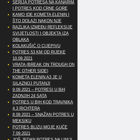
SERIJA POTRESA NA KANARIMA
I POTRES KOD CRNE GORE
KAMO IDE KOMETA ELENIN I
ŠTO DOLAZI NAKON NJE
RAZLIKA IZMEĐU REFLEKSIJE
SVIJETLOSTI I OBJEKTA IZA
OBLAKA
KOLAKUŠIĆ O CIJEPIVU
POTRES 53 KM OD RIJEKE
10.09.2021
VRATA (BREAK ON TROUGH ON
THE OTHER SIDE)
KOMETA ELENIN A3 JE U
SILAZNOJ PUTANJI
9.09.2021 – POTRESI U BiH
ZADNJIH 24 SATA
POTRES U BIH KOD TRAVNIKA
4.3 RICHTERA
8.09.2021 – SNAŽAN POTRES U
MEKSIKU
POTRES BLIZU MOJE KUĆE
7.09.2021
JOŠ JEDAN POTRES NA LINIJI