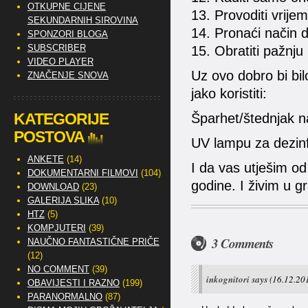
OTKUPNE CIJENE
13. Provoditi vrijem
SEKUNDARNIH SIROVINA
14. Pronaći način d
SPONZORI BLOGA
SUBSCRIBER
15. Obratiti pažnju
VIDEO PLAYER
Uz ovo dobro bi bil
ZNAČENJE SNOVA
jako koristiti:
KATEGORIJE
Šparhet/štednjak n
POSTOVA
UV lampu za dezinf
ANKETE
(14)
I da vas utješim od
DOKUMENTARNI FILMOVI
(104)
godine. I živim u gr
DOWNLOAD
(23)
GALERIJA SLIKA
(10)
HTZ
(5)
KOMPJUTERI
(39)
3 Comments
NAUČNO FANTASTIČNE PRIČE
(12)
NO COMMENT
(39)
inkognitori
says
(16.12.201
OBAVIJESTI I RAZNO
(199)
PARANORMALNO
(87)