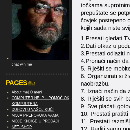
točkama suprotnim 
prepuštate se potp
čovjek postepeno o
kojih sada niste svi
1.Presati gledati T
2.Dati otkaz u pod
3.Prestati odlaziti 
4.Pronaći način da
chat wih me
5. Riješiti se mobit
6. Organizirati si ž
PAGES
naobrazbu.
7. Iznaći način da 
About me| O meni
8. Riješiti se svih 
COMPUTER HELP – POMOĆ OKO
KOMPJUTERA
9. Sve plaćati got
DUHOVI U VAŠOJ KUĆI
10. Prestati pratitt
MOJA PREPORUKA VAMA
11. Prestati razmišl
MOJE KNJIGE U PRODAJI
NET- SHOP
12. Raditi samo ono