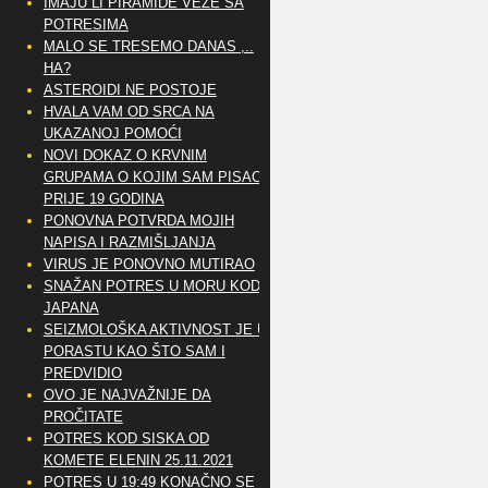
IMAJU LI PIRAMIDE VEZE SA
POTRESIMA
MALO SE TRESEMO DANAS ,..
HA?
ASTEROIDI NE POSTOJE
HVALA VAM OD SRCA NA
UKAZANOJ POMOĆI
NOVI DOKAZ O KRVNIM
GRUPAMA O KOJIM SAM PISAO
PRIJE 19 GODINA
PONOVNA POTVRDA MOJIH
NAPISA I RAZMIŠLJANJA
VIRUS JE PONOVNO MUTIRAO
SNAŽAN POTRES U MORU KOD
JAPANA
SEIZMOLOŠKA AKTIVNOST JE U
PORASTU KAO ŠTO SAM I
PREDVIDIO
OVO JE NAJVAŽNIJE DA
PROČITATE
POTRES KOD SISKA OD
KOMETE ELENIN 25.11.2021
POTRES U 19:49 KONAČNO SE