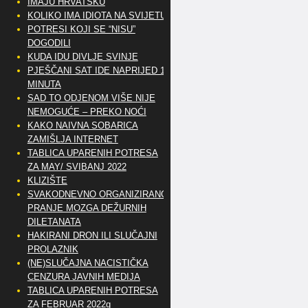
IMAJU HRVATSKU
KOLIKO IMA IDIOTA NA SVIJETU?
POTRESI KOJI SE “NISU”
DOGODILI
KUDA IDU DIVLJE SVINJE
PJEŠČANI SAT IDE NAPRIJED 10
MINUTA
SAD TO ODJENOM VIŠE NIJE
NEMOGUĆE – PREKO NOĆI
KAKO NAIVNA SOBARICA
ZAMIŠLJA INTERNET
TABLICA UPARENIH POTRESA
ZA MAY/ SVIBANJ 2022
KLIZIŠTE
SVAKODNEVNO ORGANIZIRANO
PRANJE MOZGA DEŽURNIH
DILETANATA
HAKIRANI DRON ILI SLUČAJNI
PROLAZNIK
(NE)SLUČAJNA NACISTIČKA
CENZURA JAVNIH MEDIJA
TABLICA UPARENIH POTRESA
ZA FEBRUAR 2022g