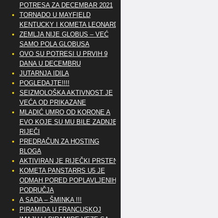
POTRESA ZA DECEMBAR 2021
TORNADO U MAYFIELD
KENTUCKY I KOMETA LEONARD
ZEMLJA NIJE GLOBUS – VEĆ
SAMO POLA GLOBUSA
OVO SU POTRESI U PRVIH 9
DANA U DECEMBRU
JUTARNJA IDILA
POGLEDAJTE!!!!
SEIZMOLOŠKA AKTIVNOST JE
VEĆA OD PRIKAZANE
MLADIĆ UMRO OD KORONE A
EVO KOJE SU MU BILE ZADNJE
RIJEČI
PREDRAČUN ZA HOSTING
BLOGA
AKTIVIRAN JE RIJEČKI PRSTEN
KOMETA PANSTARRS U5 JE
ODMAH PORED POPLAVLJENIH
PODRUČJA
A SADA – ŠMINKA !!!
PIRAMIDA U FRANCUSKOJ