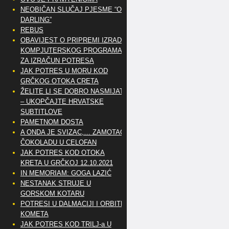
NEOBIČAN SLUČAJ PJESME “OH
DARLING”
REBUS
OBAVIJEST O PRIPREMI IZRADE
KOMPJUTERSKOG PROGRAMA
ZA IZRAČUN POTRESA
JAK POTRES U MORU KOD
GRČKOG OTOKA CRETA
ŽELITE LI SE DOBRO NASMIJATI
– UKOPČAJTE HRVATSKE
SUBTITLOVE
PAMETNOM DOSTA
A ONDA JE SVIZAC,… ZAMOTAO
ČOKOLADU U CELOFAN
JAK POTRES KOD OTOKA
KRETA U GRČKOJ 12.10.2021
IN MEMORIAM: GOGA LAZIĆ
NESTANAK STRUJE U
GORSKOM KOTARU
POTRESI U DALMACIJI I ORBITE
KOMETA
JAK POTRES KOD TRILJ-a U