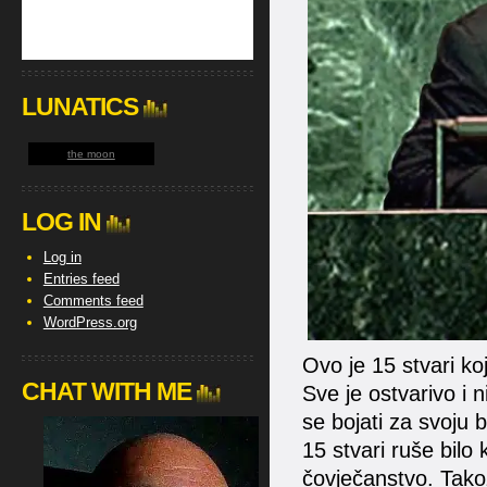
LUNATICS
the moon
LOG IN
Log in
Entries feed
Comments feed
WordPress.org
Ovo je 15 stvari koj
CHAT WITH ME
Sve je ostvarivo i 
se bojati za svoju 
15 stvari ruše bilo
čovječanstvo. Tako