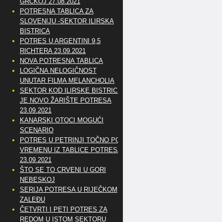
GRČKOJ 27.08.2021
POTRESNA TABLICA ZA
SLOVENIJU -SEKTOR ILIRSKA
BISTRICA
POTRES U ARGENTINI 9,5
RICHTERA 23.09.2021
NOVA POTRESNA TABLICA
LOGIČNA NELOGIČNOST
UNUTAR FILMA MELANCHOLIA
SEKTOR KOD ILIRSKE BISTRICE
JE NOVO ŽARIŠTE POTRESA
23.09.2021
KANARSKI OTOCI MOGUĆI
SCENARIO
POTRES U PETRINJI TOČNO PO
VREMENU IZ TABLICE POTRESA
23.09.2021
ŠTO SE TO CRVENI U GORI
NEBESKOJ
SERIJA POTRESA U RIJEČKOM
ZALEĐU
ČETVRTI I PETI POTRES ZA
REDOM U ISTOM SEKTORU