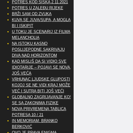
POTRES KOD SISKA 2.11.2021
POTRES U ZALEĐU RIJEKE
BRŽI SAM OD ZVUKA
KUVA SE JUVA/SUPA, A MOGLA
BI I ISKIPIT
U TOKU JE SCENARIJ IZ FILMA
MELANCHOLIA
NA ISTOKU KASNO
POSLIJEPODNE SAKRIVAJU
DIVA NAD HORIZONTOM
KAD MISLIŠ DA SI VIDIO SVE
IDIOTARIJE – POJAVI SE NOVA,..
JOŠ VEĆA
VRHUNAC LJUDSKE GLUPOSTI
KOJOJ SE NE VIDI KRAJ MOŽE
VEĆ I SUTRA BITI JOŠ VEĆI
GLOBALNO ZAGRIJAVANJE KOSI
SE SA ZAKONIMA FIZIKE
NOVA PRIVREMENA TABLICA
POTRESA 10 / 21
IN MEMORIAM: BRANKO
BERKOVIĆ
OVO JE PRAVA ENIGMA