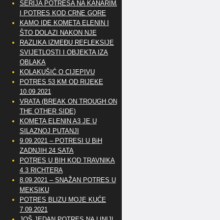
SERIJA POTRESA NA KANARIMA
I POTRES KOD CRNE GORE
KAMO IDE KOMETA ELENIN I
ŠTO DOLAZI NAKON NJE
RAZLIKA IZMEĐU REFLEKSIJE
SVIJETLOSTI I OBJEKTA IZA
OBLAKA
KOLAKUŠIĆ O CIJEPIVU
POTRES 53 KM OD RIJEKE
10.09.2021
VRATA (BREAK ON TROUGH ON
THE OTHER SIDE)
KOMETA ELENIN A3 JE U
SILAZNOJ PUTANJI
9.09.2021 – POTRESI U BiH
ZADNJIH 24 SATA
POTRES U BIH KOD TRAVNIKA
4.3 RICHTERA
8.09.2021 – SNAŽAN POTRES U
MEKSIKU
POTRES BLIZU MOJE KUĆE
7.09.2021
JOŠ JEDAN POTRES NA LINIJI