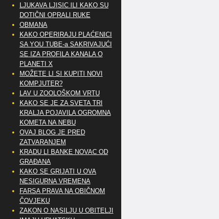
LJUKAVA LJISIC ILI KAKO SU
DOTIČNI OPRALI RUKE
OBMANA
KAKO OPERIRAJU PLAĆENICI
SA YOU TUBE-a SAKRIVAJUĆI
SE IZA PROFILA KANALA O
PLANETI X
MOŽETE LI SI KUPITI NOVI
KOMPJUTER?
LAV U ZOOLOŠKOM VRTU
KAKO SE JE ZA SVETA TRI
KRALJA POJAVILA OGROMNA
KOMETA NA NEBU
OVAJ BLOG JE PRED
ZATVARANJEM
KRADU LI BANKE NOVAC OD
GRAĐANA
KAKO SE GRIJATI U OVA
NESIGURNA VREMENA
FARSA PRAVA NA OBIČNOM
ČOVJEKU
ZAKON O NASILJU U OBITELJI