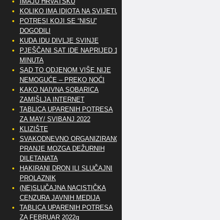
IMAJU HRVATSKU
KOLIKO IMA IDIOTA NA SVIJETU?
POTRESI KOJI SE “NISU”
DOGODILI
KUDA IDU DIVLJE SVINJE
PJEŠČANI SAT IDE NAPRIJED 10
MINUTA
SAD TO ODJENOM VIŠE NIJE
NEMOGUĆE – PREKO NOĆI
KAKO NAIVNA SOBARICA
ZAMIŠLJA INTERNET
TABLICA UPARENIH POTRESA
ZA MAY/ SVIBANJ 2022
KLIZIŠTE
SVAKODNEVNO ORGANIZIRANO
PRANJE MOZGA DEŽURNIH
DILETANATA
HAKIRANI DRON ILI SLUČAJNI
PROLAZNIK
(NE)SLUČAJNA NACISTIČKA
CENZURA JAVNIH MEDIJA
TABLICA UPARENIH POTRESA
ZA FEBRUAR 2022g