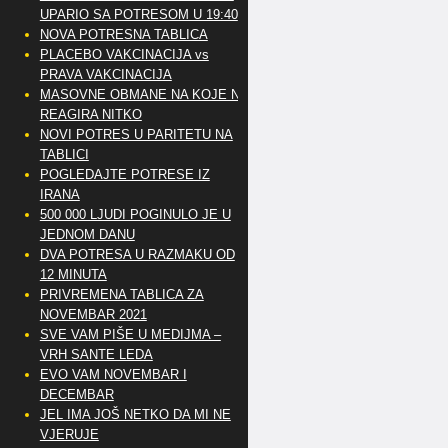
UPARIO SA POTRESOM U 19:40
NOVA POTRESNA TABLICA
PLACEBO VAKCINACIJA vs
PRAVA VAKCINACIJA
MASOVNE OBMANE NA KOJE NE
REAGIRA NITKO
NOVI POTRES U PARITETU NA
TABLICI
POGLEDAJTE POTRESE IZ
IRANA
500 000 LJUDI POGINULO JE U
JEDNOM DANU
DVA POTRESA U RAZMAKU OD
12 MINUTA
PRIVREMENA TABLICA ZA
NOVEMBAR 2021
SVE VAM PIŠE U MEDIJMA –
VRH SANTE LEDA
EVO VAM NOVEMBAR I
DECEMBAR
JEL IMA JOŠ NETKO DA MI NE
VJERUJE