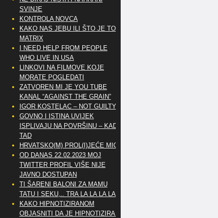
SVINJE
KONTROLA NOVCA
KAKO NAS JEBU ILI ŠTO JE TO
MATRIX
I NEED HELP FROM PEOPLE
WHO LIVE IN USA
LINKOVI NA FILMOVE KOJE
MORATE POGLEDATI
ZATVOREN MI JE YOU TUBE
KANAL “AGAINST THE GRAIN”
IGOR KOSTELAC – NOT GUILTY
GOVNO I ISTINA UVIJEK
ISPLIVAJU NA POVRŠINU – KAD
TAD
HRVATSKO(M) PROL(I)JEĆE MIG
OD DANAS 22.02.2023 MOJ
TWITTER PROFIL VIŠE NIJE
JAVNO DOSTUPAN
TI ŠARENI BALONI ZA MAMU
TATU I SEKU,.. TRA LA LA LA LA
KAKO HIPNOTIZIRANOM
OBJASNITI DA JE HIPNOTIZIRAN