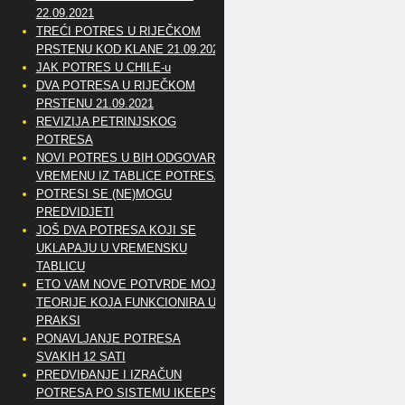
22.09.2021
TREĆI POTRES U RIJEČKOM
PRSTENU KOD KLANE 21.09.2021
JAK POTRES U CHILE-u
DVA POTRESA U RIJEČKOM
PRSTENU 21.09.2021
REVIZIJA PETRINJSKOG
POTRESA
NOVI POTRES U BIH ODGOVARA
VREMENU IZ TABLICE POTRESA
POTRESI SE (NE)MOGU
PREDVIDJETI
JOŠ DVA POTRESA KOJI SE
UKLAPAJU U VREMENSKU
TABLICU
ETO VAM NOVE POTVRDE MOJE
TEORIJE KOJA FUNKCIONIRA U
PRAKSI
PONAVLJANJE POTRESA
SVAKIH 12 SATI
PREDVIĐANJE I IZRAČUN
POTRESA PO SISTEMU IKEEPS