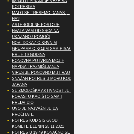
IMAJU LI PIRAMIDE VEZE SA
POTRESIMA
MALO SE TRESEMO DANAS ,..
HA?
ASTEROIDI NE POSTOJE
HVALA VAM OD SRCA NA
UKAZANOJ POMOĆI
NOVI DOKAZ O KRVNIM
GRUPAMA O KOJIM SAM PISAO
PRIJE 19 GODINA
PONOVNA POTVRDA MOJIH
NAPISA I RAZMIŠLJANJA
VIRUS JE PONOVNO MUTIRAO
SNAŽAN POTRES U MORU KOD
JAPANA
SEIZMOLOŠKA AKTIVNOST JE U
PORASTU KAO ŠTO SAM I
PREDVIDIO
OVO JE NAJVAŽNIJE DA
PROČITATE
POTRES KOD SISKA OD
KOMETE ELENIN 25.11.2021
POTRES U 19:49 KONAČNO SE