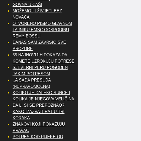
GOVNA U ČAŠI
MOŽEMO LI ŽIVJETI BEZ
NOVACA
OTVORENO PISMO GLAVNOM
TAJNIKU EMSC GOSPODINU
REMY BOSSU
DANAS SAM ZAVRŠIO SVE
PROZORE
55 NAJNOVIJIH DOKAZA DA
KOMETE UZROKUJU POTRESE
SJEVERNI PERU POGOĐEN
JAKIM POTRESOM
..A SADA PRESUDA
(NEPRAVOMOĆNA)
KOLIKO JE DALEKO SUNCE I
KOLIKA JE NJEGOVA VELIČINA
DA LI SI SE PREPOZNAO?
KAKO IZAZVATI RAT U TRI
KORAKA
ZNAKOVI KOJI POKAZUJU
PRAVAC
POTRES KOD RIJEKE OD