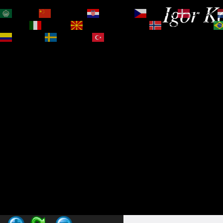
Igor Ko
العربية
简体中文
Hrvatski
Čeština‎
Dansk
Magyar
Italiano
Македонски јазик
Norsk bokmål
Español
Svenska
Türkçe