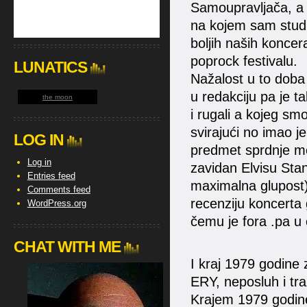
Samoupravljača, a
na kojem sam studu
boljih naših koncera
poprock festivalu.
LUNATICS
Nažalost u to doba 
u redakciju pa je ta
the moon
i rugali a kojeg smo
svirajući no imao je
LOG IN
predmet sprdnje me
Log in
zavidan Elvisu Stan
Entries feed
maximalna glupost) 
Comments feed
recenziju koncert
WordPress.org
čemu je fora .pa u 
CHAT WITH ME
I kraj 1979 godine 
ERY, neposluh i tra
Krajem 1979 godine 