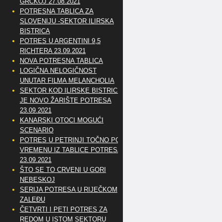
GRČKOJ 27.08.2021
POTRESNA TABLICA ZA
SLOVENIJU -SEKTOR ILIRSKA
BISTRICA
POTRES U ARGENTINI 9,5
RICHTERA 23.09.2021
NOVA POTRESNA TABLICA
LOGIČNA NELOGIČNOST
UNUTAR FILMA MELANCHOLIA
SEKTOR KOD ILIRSKE BISTRICE
JE NOVO ŽARIŠTE POTRESA
23.09.2021
KANARSKI OTOCI MOGUĆI
SCENARIO
POTRES U PETRINJI TOČNO PO
VREMENU IZ TABLICE POTRESA
23.09.2021
ŠTO SE TO CRVENI U GORI
NEBESKOJ
SERIJA POTRESA U RIJEČKOM
ZALEĐU
ČETVRTI I PETI POTRES ZA
REDOM U ISTOM SEKTORU