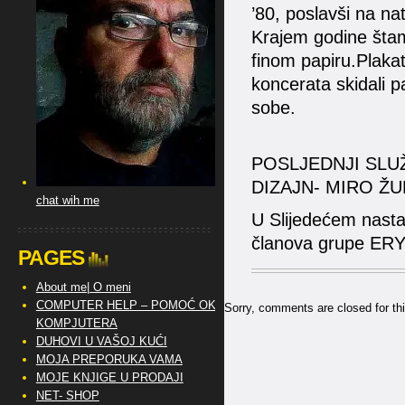
’80, poslavši na nat
Krajem godine štam
finom papiru.Plakat 
koncerata skidali paz
sobe.
POSLJEDNJI SLUŽ
DIZAJN- MIRO Ž
chat wih me
U Slijedećem nasta
članova grupe ER
PAGES
About me| O meni
COMPUTER HELP – POMOĆ OKO
Sorry, comments are closed for thi
KOMPJUTERA
DUHOVI U VAŠOJ KUĆI
MOJA PREPORUKA VAMA
MOJE KNJIGE U PRODAJI
NET- SHOP