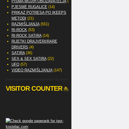
PISMA MOJIH OBOŽAVATELJA
(2)
PJESME RUGALICE
(14)
PRIKAZ POTRESA PO IKEEPS
METODI
(21)
RAZMIŠLJANJA
(551)
RI-ROCK
(53)
RI-ROCK SATIRA
(14)
RIJETKI DRAJVERI/RARE
DRIVERS
(4)
SATIRA
(36)
SEX & SEX SATIRA
(22)
UFO
(57)
VIDEO RAZMIŠLJANJA
(147)
VISITOR COUNTER