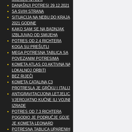
DANAŠNJI POTRESI 29.12.2021
SA SVIH STRANA
SITUACIJA NA NEBU DO KRAJA
2021 GODINE
KAKO SAM SE NA BADNJAK
IZBLJUVAO OD SMIJEHA
POTRES OD 2.4 RICHTERA
KOGA SU PREŠUTLI
MEGA POTRESNA TABLICA SA
POVEZANIM POTRESIMA
KOMETA ATLAS Q3 AKTIVNA NA
LOKALNOJ ORBITI
BEZ RIJEČI
KOMETA CATALINA C3
PROTRESLA JE GRČKU I ITALIJU
ANTIGRAVITACIJONA LETJELICA
VJEROJATNO KUĆNE ILI VOJNE
IZRADE
POTRES OD 7.3 RICHTERA
POGODIO JE PODRUČJE GDJE
JE KOMETA LEONARD
POTRESNA TABLICA UPARENIH