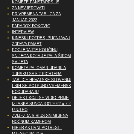
KOMETE PANSTARRS U5
ZA NEVJEROVATI
PRIVREMENA TABLICA ZA
JANUAR 2022
PARADOX ĐOKOVIĆ
INTERVIEW
KINESKI POTRES, PUCNJAVA I
ZDRAVA PAMET
POGLEDAJTE KOLIČINU
SNIJEGA KOJA JE PALA ŠIROM
SVIJETA
KOMETA PALOMAR UDARILA
TURSKU SA 5.2 RICHTERA
TABLICE HRVATSKE SLOVENIJE
I BIH SE POTPUNO VREMENSKI
PODUDARAJU
OBJEKT KOJI SE VIDIO PRIJE
IZLASKA SUNCA 3.01.2022 u 7:25
UJUTRO
ZVIJEZDA SIRIUS SNIMLJENA
NOĆNOM KAMEROM
HIPER AKTIVNI POTRESI –
MJESEC NA 21%