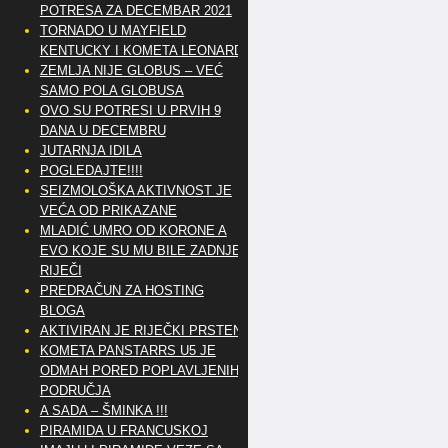
POTRESA ZA DECEMBAR 2021
TORNADO U MAYFIELD
KENTUCKY I KOMETA LEONARD
ZEMLJA NIJE GLOBUS – VEĆ
SAMO POLA GLOBUSA
OVO SU POTRESI U PRVIH 9
DANA U DECEMBRU
JUTARNJA IDILA
POGLEDAJTE!!!!
SEIZMOLOŠKA AKTIVNOST JE
VEĆA OD PRIKAZANE
MLADIĆ UMRO OD KORONE A
EVO KOJE SU MU BILE ZADNJE
RIJEČI
PREDRAČUN ZA HOSTING
BLOGA
AKTIVIRAN JE RIJEČKI PRSTEN
KOMETA PANSTARRS U5 JE
ODMAH PORED POPLAVLJENIH
PODRUČJA
A SADA – ŠMINKA !!!
PIRAMIDA U FRANCUSKOJ