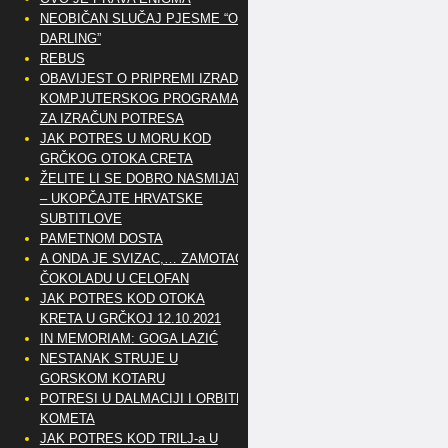
NEOBIČAN SLUČAJ PJESME “OH
DARLING”
REBUS
OBAVIJEST O PRIPREMI IZRADE
KOMPJUTERSKOG PROGRAMA
ZA IZRAČUN POTRESA
JAK POTRES U MORU KOD
GRČKOG OTOKA CRETA
ŽELITE LI SE DOBRO NASMIJATI
– UKOPČAJTE HRVATSKE
SUBTITLOVE
PAMETNOM DOSTA
A ONDA JE SVIZAC,… ZAMOTAO
ČOKOLADU U CELOFAN
JAK POTRES KOD OTOKA
KRETA U GRČKOJ 12.10.2021
IN MEMORIAM: GOGA LAZIĆ
NESTANAK STRUJE U
GORSKOM KOTARU
POTRESI U DALMACIJI I ORBITE
KOMETA
JAK POTRES KOD TRILJ-a U