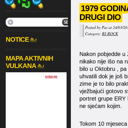
1979 GODIN
DRUGI DIO
Posted by Pas at 24/03/20
Category:
RI-ROCK
NOTICE
Nakon pobjedde u Z
MAPA AKTIVNIH
nikako nije išo na 
VULKANA
bilo u Oktobru , pa
uhvatili dok je još 
[
enlarge
]
zime je to bilo prak
vježbajući gotovo s
portret grupe ERY 
ne sjećam kojim.
Tokom 10 mjeseca 