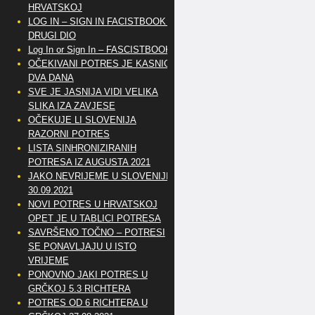
HRVATSKOJ
LOG IN – SIGN IN FACISTBOOK –
DRUGI DIO
Log In or Sign In – FASCISTBOOK
OČEKIVANI POTRES JE KASNIO
DVA DANA
SVE JE JASNIJA VIDI VELIKA
SLIKA IZA ZAVJESE
OČEKUJE LI SLOVENIJA
RAZORNI POTRES
LISTA SINHRONIZIRANIH
POTRESA IZ AUGUSTA 2021
JAKO NEVRIJEME U SLOVENIJI
30.09.2021
NOVI POTRES U HRVATSKOJ
OPET JE U TABLICI POTRESA
SAVRŠENO TOČNO – POTRESI
SE PONAVLJAJU U ISTO
VRIJEME
PONOVNO JAKI POTRES U
GRČKOJ 5.3 RICHTERA
POTRES OD 6 RICHTERA U