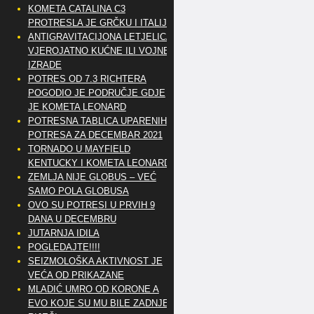
KOMETA CATALINA C3
PROTRESLA JE GRČKU I ITALIJU
ANTIGRAVITACIJONA LETJELICA
VJEROJATNO KUĆNE ILI VOJNE
IZRADE
POTRES OD 7.3 RICHTERA
POGODIO JE PODRUČJE GDJE
JE KOMETA LEONARD
POTRESNA TABLICA UPARENIH
POTRESA ZA DECEMBAR 2021
TORNADO U MAYFIELD
KENTUCKY I KOMETA LEONARD
ZEMLJA NIJE GLOBUS – VEĆ
SAMO POLA GLOBUSA
OVO SU POTRESI U PRVIH 9
DANA U DECEMBRU
JUTARNJA IDILA
POGLEDAJTE!!!!
SEIZMOLOŠKA AKTIVNOST JE
VEĆA OD PRIKAZANE
MLADIĆ UMRO OD KORONE A
EVO KOJE SU MU BILE ZADNJE