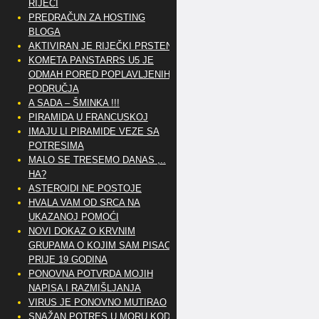
RIJEČI
PREDRAČUN ZA HOSTING
BLOGA
AKTIVIRAN JE RIJEČKI PRSTEN
KOMETA PANSTARRS U5 JE
ODMAH PORED POPLAVLJENIH
PODRUČJA
A SADA – ŠMINKA !!!
PIRAMIDA U FRANCUSKOJ
IMAJU LI PIRAMIDE VEZE SA
POTRESIMA
MALO SE TRESEMO DANAS ,..
HA?
ASTEROIDI NE POSTOJE
HVALA VAM OD SRCA NA
UKAZANOJ POMOĆI
NOVI DOKAZ O KRVNIM
GRUPAMA O KOJIM SAM PISAO
PRIJE 19 GODINA
PONOVNA POTVRDA MOJIH
NAPISA I RAZMIŠLJANJA
VIRUS JE PONOVNO MUTIRAO
SNAŽAN POTRES U MORU KOD