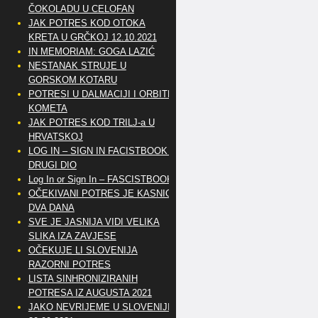
ČOKOLADU U CELOFAN
JAK POTRES KOD OTOKA
KRETA U GRČKOJ 12.10.2021
IN MEMORIAM: GOGA LAZIĆ
NESTANAK STRUJE U
GORSKOM KOTARU
POTRESI U DALMACIJI I ORBITE
KOMETA
JAK POTRES KOD TRILJ-a U
HRVATSKOJ
LOG IN – SIGN IN FACISTBOOK –
DRUGI DIO
Log In or Sign In – FASCISTBOOK
OČEKIVANI POTRES JE KASNIO
DVA DANA
SVE JE JASNIJA VIDI VELIKA
SLIKA IZA ZAVJESE
OČEKUJE LI SLOVENIJA
RAZORNI POTRES
LISTA SINHRONIZIRANIH
POTRESA IZ AUGUSTA 2021
JAKO NEVRIJEME U SLOVENIJI