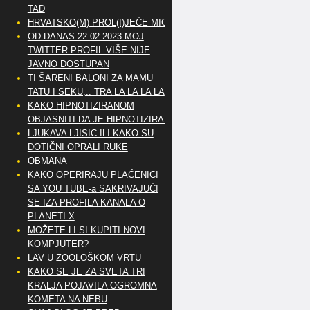
TAD
HRVATSKO(M) PROL(I)JEĆE MIG
OD DANAS 22.02.2023 MOJ
TWITTER PROFIL VIŠE NIJE
JAVNO DOSTUPAN
TI ŠARENI BALONI ZA MAMU
TATU I SEKU,.. TRA LA LA LA LA
KAKO HIPNOTIZIRANOM
OBJASNITI DA JE HIPNOTIZIRAN
LJUKAVA LJISIC ILI KAKO SU
DOTIČNI OPRALI RUKE
OBMANA
KAKO OPERIRAJU PLAĆENICI
SA YOU TUBE-a SAKRIVAJUĆI
SE IZA PROFILA KANALA O
PLANETI X
MOŽETE LI SI KUPITI NOVI
KOMPJUTER?
LAV U ZOOLOŠKOM VRTU
KAKO SE JE ZA SVETA TRI
KRALJA POJAVILA OGROMNA
KOMETA NA NEBU