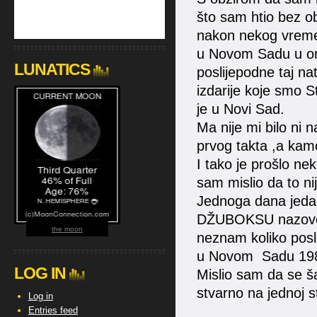
što sam htio bez ob
nakon nekog vremen
u Novom Sadu u on
LUNATICS
poslijepodne taj na
izdarije koje smo St
je u Novi Sad.
Ma nije mi bilo ni 
prvog takta ,a kamo
I tako je prošlo ne
sam mislio da to ni
Jednoga dana jedan 
DŽUBOKSU nazove m
the moon
neznam koliko pos
u Novom Sadu 19
LOG IN
Mislio sam da se š
stvarno na jednoj st
Log in
Entries feed