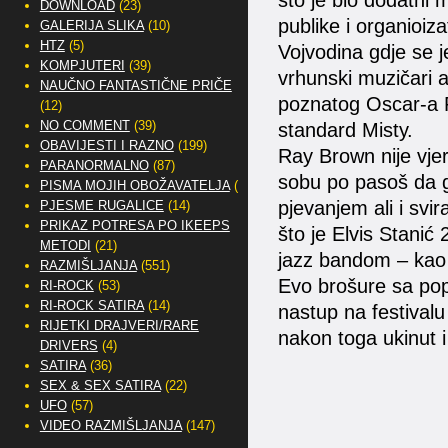
što je bio dodatni 
DOWNLOAD
(23)
publike i organioiz
GALERIJA SLIKA
(10)
HTZ
(5)
Vojvodina gdje se 
KOMPJUTERI
(39)
vrhunski muzičari
NAUČNO FANTASTIČNE PRIČE
poznatog Oscar-a P
(12)
NO COMMENT
(39)
standard Misty.
OBAVIJESTI I RAZNO
(199)
Ray Brown nije vje
PARANORMALNO
(87)
sobu po pasoš da g
PISMA MOJIH OBOŽAVATELJA
(2)
pjevanjem ali i svi
PJESME RUGALICE
(14)
PRIKAZ POTRESA PO IKEEPS
što je Elvis Stanić
METODI
(21)
jazz bandom – kao j
RAZMIŠLJANJA
(551)
Evo brošure sa pop
RI-ROCK
(53)
RI-ROCK SATIRA
(14)
nastup na festival
RIJETKI DRAJVERI/RARE
nakon toga ukinut i
DRIVERS
(4)
SATIRA
(36)
SEX & SEX SATIRA
(22)
UFO
(57)
VIDEO RAZMIŠLJANJA
(147)