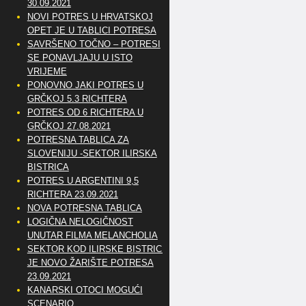
30.09.2021
NOVI POTRES U HRVATSKOJ
OPET JE U TABLICI POTRESA
SAVRŠENO TOČNO – POTRESI
SE PONAVLJAJU U ISTO
VRIJEME
PONOVNO JAKI POTRES U
GRČKOJ 5.3 RICHTERA
POTRES OD 6 RICHTERA U
GRČKOJ 27.08.2021
POTRESNA TABLICA ZA
SLOVENIJU -SEKTOR ILIRSKA
BISTRICA
POTRES U ARGENTINI 9,5
RICHTERA 23.09.2021
NOVA POTRESNA TABLICA
LOGIČNA NELOGIČNOST
UNUTAR FILMA MELANCHOLIA
SEKTOR KOD ILIRSKE BISTRICE
JE NOVO ŽARIŠTE POTRESA
23.09.2021
KANARSKI OTOCI MOGUĆI
SCENARIO