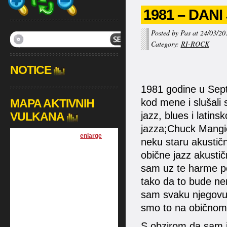
1981 – DAN
Posted by Pas at 24/03/20
Category:
RI-ROCK
NOTICE
1981 godine u Sept
MAPA AKTIVNIH
kod mene i slušali
VULKANA
jazz, blues i latins
jazza;Chuck Mangi
[
enlarge
]
neku staru akustič
obične jazz akustičn
sam uz te harme po
tako da to bude ne
sam svaku njegovu k
smo to na običnom k
S obzirom da sam i