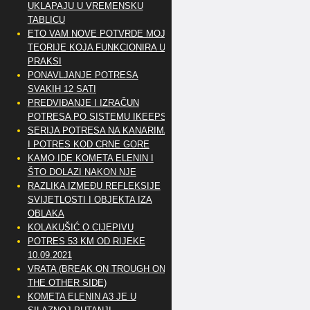
UKLAPAJU U VREMENSKU
TABLICU
ETO VAM NOVE POTVRDE MOJE
TEORIJE KOJA FUNKCIONIRA U
PRAKSI
PONAVLJANJE POTRESA
SVAKIH 12 SATI
PREDVIĐANJE I IZRAČUN
POTRESA PO SISTEMU IKEEPS
SERIJA POTRESA NA KANARIMA
I POTRES KOD CRNE GORE
KAMO IDE KOMETA ELENIN I
ŠTO DOLAZI NAKON NJE
RAZLIKA IZMEĐU REFLEKSIJE
SVIJETLOSTI I OBJEKTA IZA
OBLAKA
KOLAKUŠIĆ O CIJEPIVU
POTRES 53 KM OD RIJEKE
10.09.2021
VRATA (BREAK ON TROUGH ON
THE OTHER SIDE)
KOMETA ELENIN A3 JE U