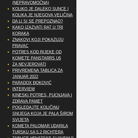
(NEPRAVOMOĆNA)
KOLIKO JE DALEKO SUNCE I
KOLIKA JE NJEGOVA VELIČINA
DA LI SI SE PREPOZNAO?
KAKO IZAZVATI RAT U TRI
KORAKA
ZNAKOVI KOJI POKAZUJU
PRAVAC
POTRES KOD RIJEKE OD
KOMETE PANSTARRS U5
ZA NEVJEROVATI
PRIVREMENA TABLICA ZA
JANUAR 2022
PARADOX ĐOKOVIĆ
INTERVIEW
KINESKI POTRES, PUCNJAVA I
ZDRAVA PAMET
POGLEDAJTE KOLIČINU
SNIJEGA KOJA JE PALA ŠIROM
SVIJETA
KOMETA PALOMAR UDARILA
TURSKU SA 5.2 RICHTERA