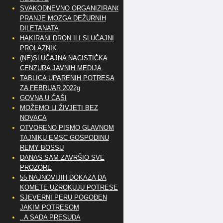
SVAKODNEVNO ORGANIZIRANO
PRANJE MOZGA DEŽURNIH
DILETANATA
HAKIRANI DRON ILI SLUČAJNI
PROLAZNIK
(NE)SLUČAJNA NACISTIČKA
CENZURA JAVNIH MEDIJA
TABLICA UPARENIH POTRESA
ZA FEBRUAR 2022g
GOVNA U ČAŠI
MOŽEMO LI ŽIVJETI BEZ
NOVACA
OTVORENO PISMO GLAVNOM
TAJNIKU EMSC GOSPODINU
REMY BOSSU
DANAS SAM ZAVRŠIO SVE
PROZORE
55 NAJNOVIJIH DOKAZA DA
KOMETE UZROKUJU POTRESE
SJEVERNI PERU POGOĐEN
JAKIM POTRESOM
..A SADA PRESUDA