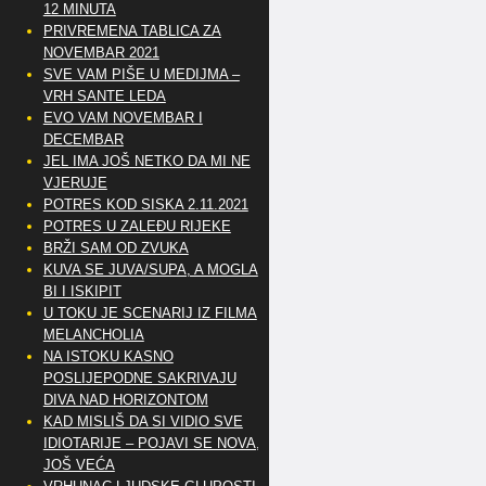
12 MINUTA
PRIVREMENA TABLICA ZA
NOVEMBAR 2021
SVE VAM PIŠE U MEDIJMA –
VRH SANTE LEDA
EVO VAM NOVEMBAR I
DECEMBAR
JEL IMA JOŠ NETKO DA MI NE
VJERUJE
POTRES KOD SISKA 2.11.2021
POTRES U ZALEĐU RIJEKE
BRŽI SAM OD ZVUKA
KUVA SE JUVA/SUPA, A MOGLA
BI I ISKIPIT
U TOKU JE SCENARIJ IZ FILMA
MELANCHOLIA
NA ISTOKU KASNO
POSLIJEPODNE SAKRIVAJU
DIVA NAD HORIZONTOM
KAD MISLIŠ DA SI VIDIO SVE
IDIOTARIJE – POJAVI SE NOVA,..
JOŠ VEĆA