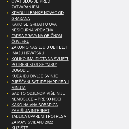
OVAJ BLOG JE PRED
ZATVARANJEM
KRADU LI BANKE NOVAC OD
GRAĐANA
KAKO SE GRIJATI U OVA
NESIGURNA VREMENA
FARSA PRAVA NA OBIČNOM
ČOVJEKU
ZAKON O NASILJU U OBITELJI
IMAJU HRVATSKU
KOLIKO IMA IDIOTA NA SVIJETU?
POTRESI KOJI SE “NISU”
DOGODILI
KUDA IDU DIVLJE SVINJE
PJEŠČANI SAT IDE NAPRIJED 10
MINUTA
SAD TO ODJENOM VIŠE NIJE
NEMOGUĆE – PREKO NOĆI
KAKO NAIVNA SOBARICA
ZAMIŠLJA INTERNET
TABLICA UPARENIH POTRESA
ZA MAY/ SVIBANJ 2022
KLIZIŠTE