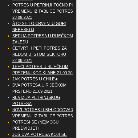
POTRES U PETRINJI TOČNO PO
VREMENU IZ TABLICE POTRESA
23.09.2021
ŠTO SE TO CRVENI U GORI
NEBESKOJ
SERIJA POTRESA U RIJEČKOM
ZALEĐU
ČETVRTI I PETI POTRES ZA
REDOM U ISTOM SEKTORU
22.09.2021
TREĆI POTRES U RIJEČKOM
PRSTENU KOD KLANE 21.09.2021
JAK POTRES U CHILE-u
DVA POTRESA U RIJEČKOM
PRSTENU 21.09.2021
REVIZIJA PETRINJSKOG
POTRESA
NOVI POTRES U BIH ODGOVARA
VREMENU IZ TABLICE POTRESA
POTRESI SE (NE)MOGU
PREDVIDJETI
JOŠ DVA POTRESA KOJI SE