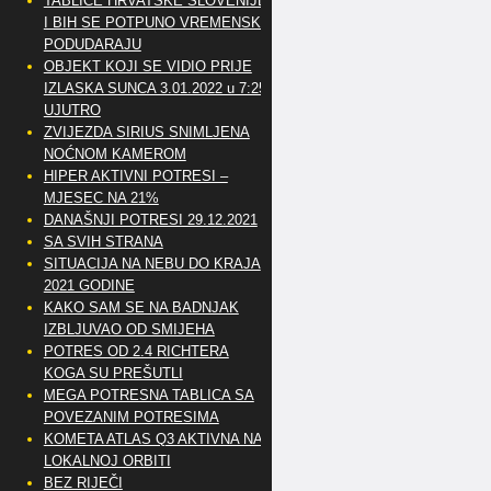
TABLICE HRVATSKE SLOVENIJE
I BIH SE POTPUNO VREMENSKI
PODUDARAJU
OBJEKT KOJI SE VIDIO PRIJE
IZLASKA SUNCA 3.01.2022 u 7:25
UJUTRO
ZVIJEZDA SIRIUS SNIMLJENA
NOĆNOM KAMEROM
HIPER AKTIVNI POTRESI –
MJESEC NA 21%
DANAŠNJI POTRESI 29.12.2021
SA SVIH STRANA
SITUACIJA NA NEBU DO KRAJA
2021 GODINE
KAKO SAM SE NA BADNJAK
IZBLJUVAO OD SMIJEHA
POTRES OD 2.4 RICHTERA
KOGA SU PREŠUTLI
MEGA POTRESNA TABLICA SA
POVEZANIM POTRESIMA
KOMETA ATLAS Q3 AKTIVNA NA
LOKALNOJ ORBITI
BEZ RIJEČI