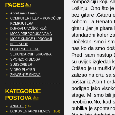
kompoziciju koju s
PAGES
Lošinju. Ono što je 
About me| O meni
bez gitare .Gitaru 
COMPUTER HELP – POMOĆ OKO
sobom , a Renato I
KOMPJUTERA
gitaru ,jer je gitara
DUHOVI U VAŠOJ KUĆI
MOJA PREPORUKA VAMA
standardni kofer za
MOJE KNJIGE U PRODAJI
Dočekani smo i smi
NET- SHOP
nas ko da smo došli
OTKUPNE CIJENE
Pred sam nastup Elv
SEKUNDARNIH SIROVINA
SPONZORI BLOGA
su uvijek izgledali
SUBSCRIBER
Otišao je u muški 
VIDEO PLAYER
zalizao na crtu sa 
ZNAČENJE SNOVA
poštar iz Alan Forda
podigao jako visoko
KATEGORIJE
stage. Mi smo bili j
POSTOVA
neobično.No, kad s
ANKETE
(14)
publika je spontan
DOKUMENTARNI FILMOVI
(104)