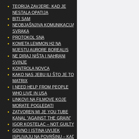
TEORIJA ZAVJERE: KAD JE
NESTALA OPATIJA
BITI SAM
NEOBJAŠNJIVA KOMUNIKACIJA
SVRAKA
PROTOKOL SNA
KOMETA LEMMON H2 NA
MJESTU AURORE BOREALIS
NE DIRAJ NIŠTA I NAHRANI
SVINJE
KONTROLA NOVCA
KAKO NAS JEBU ILI ŠTO JE TO
MATRIX
I NEED HELP FROM PEOPLE
WHO LIVE IN USA
LINKOVI NA FILMOVE KOJE
MORATE POGLEDATI
ZATVOREN MI JE YOU TUBE
KANAL “AGAINST THE GRAIN”
IGOR KOSTELAC – NOT GUILTY
GOVNO I ISTINA UVIJEK
ISPLIVAJU NA POVRŠINU – KAD