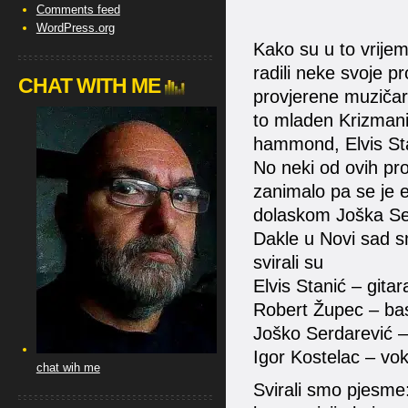
Comments feed
WordPress.org
Kako su u to vrijeme 
radili neke svoje 
CHAT WITH ME
provjerene muzičare
to mladen Krizmani
hammond, Elvis Sta
No neki od ovih prov
zanimalo pa se je e
dolaskom Joška S
Dakle u Novi sad 
svirali su
Elvis Stanić – gitar
Robert Župec – ba
Joško Serdarević –
Igor Kostelac – vo
chat wih me
Svirali smo pjesme