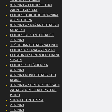
SILAZNOJ PUTANJI
9.09.2021 – POTRESI U BiH
ZADNJIH 24 SATA
POTRES U BIH KOD TRAVNIKA
4.3 RICHTERA
8.09.2021 – SNAŽAN POTRES U
MEKSIKU
POTRES BLIZU MOJE KUĆE
7.09.2021
JOŠ JEDAN POTRES NA LINIJI
POTRESA KLANA – 7.09.2021
DOGAĐAJU SE NEVJEROJATNE
STVARI
POTRES KOD ŠIBENIKA
4.09.2021
4.09.2021 NOVI POTRES KOD
KLANE
3.09.2021 – SERIJA POTRESA JE
ZATRESLA RIJEČKI PRSTEN I
ISTRU
STRAH OD POTRESA
2.09.2021
1.09.2021