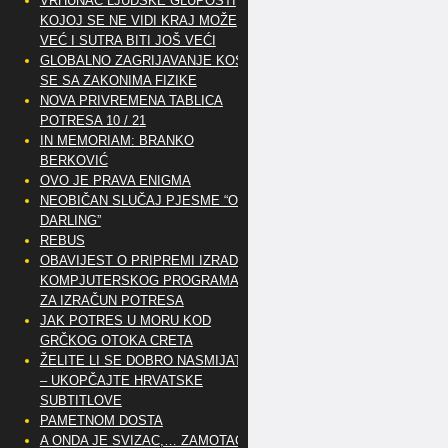
VRHUNAC LJUDSKE GLUPOSTI
KOJOJ SE NE VIDI KRAJ MOŽE
VEĆ I SUTRA BITI JOŠ VEĆI
GLOBALNO ZAGRIJAVANJE KOSI
SE SA ZAKONIMA FIZIKE
NOVA PRIVREMENA TABLICA
POTRESA 10 / 21
IN MEMORIAM: BRANKO
BERKOVIĆ
OVO JE PRAVA ENIGMA
NEOBIČAN SLUČAJ PJESME “OH
DARLING”
REBUS
OBAVIJEST O PRIPREMI IZRADE
KOMPJUTERSKOG PROGRAMA
ZA IZRAČUN POTRESA
JAK POTRES U MORU KOD
GRČKOG OTOKA CRETA
ŽELITE LI SE DOBRO NASMIJATI
– UKOPČAJTE HRVATSKE
SUBTITLOVE
PAMETNOM DOSTA
A ONDA JE SVIZAC,… ZAMOTAO