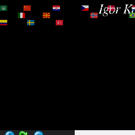
Igor Ko
العربية
简体中文
Hrvatski
Čeština‎
Dansk
Magyar
Italiano
Македонски јазик
Norsk bokmål
Español
Svenska
Türkçe