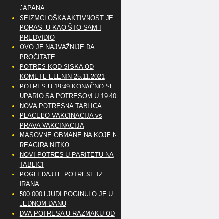
JAPANA
SEIZMOLOŠKA AKTIVNOST JE U
PORASTU KAO ŠTO SAM I
PREDVIDIO
OVO JE NAJVAŽNIJE DA
PROČITATE
POTRES KOD SISKA OD
KOMETE ELENIN 25.11.2021
POTRES U 19:49 KONAČNO SE
UPARIO SA POTRESOM U 19:40
NOVA POTRESNA TABLICA
PLACEBO VAKCINACIJA vs
PRAVA VAKCINACIJA
MASOVNE OBMANE NA KOJE NE
REAGIRA NITKO
NOVI POTRES U PARITETU NA
TABLICI
POGLEDAJTE POTRESE IZ
IRANA
500 000 LJUDI POGINULO JE U
JEDNOM DANU
DVA POTRESA U RAZMAKU OD