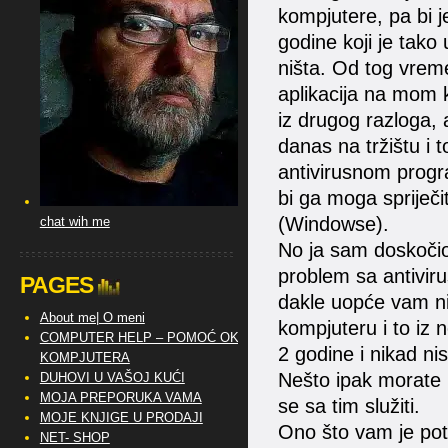
kompjutere, pa bi 
godine koji je tako
ništa. Od tog vreme
aplikacija na mom 
iz drugog razloga, a
danas na tržištu i t
antivirusnom progr
bi ga moga spriječi
(Windowse).
chat wih me
No ja sam doskočio
problem sa antivi
PAGES
dakle uopće vam ni
About me| O meni
kompjuteru i to iz 
COMPUTER HELP – POMOĆ OKO
2 godine i nikad n
KOMPJUTERA
Nešto ipak morate i
DUHOVI U VAŠOJ KUĆI
MOJA PREPORUKA VAMA
se sa tim služiti.
MOJE KNJIGE U PRODAJI
Ono što vam je pot
NET- SHOP