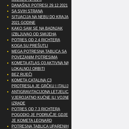
DANAŠNJI POTRESI 29.12.2021
SA SVIH STRANA
SITUACIJA NA NEBU DO KRAJA
2021 GODINE
KAKO SAM SE NA BADNJAK
IZBLJUVAO OD SMIJEHA
POTRES OD 2.4 RICHTERA
KOGA SU PREŠUTLI
MEGA POTRESNA TABLICA SA
POVEZANIM POTRESIMA
KOMETA ATLAS Q3 AKTIVNA NA
LOKALNOJ ORBITI
BEZ RIJEČI
KOMETA CATALINA C3
PROTRESLA JE GRČKU I ITALIJU
ANTIGRAVITACIJONA LETJELICA
VJEROJATNO KUĆNE ILI VOJNE
IZRADE
POTRES OD 7.3 RICHTERA
POGODIO JE PODRUČJE GDJE
JE KOMETA LEONARD
POTRESNA TABLICA UPARENIH