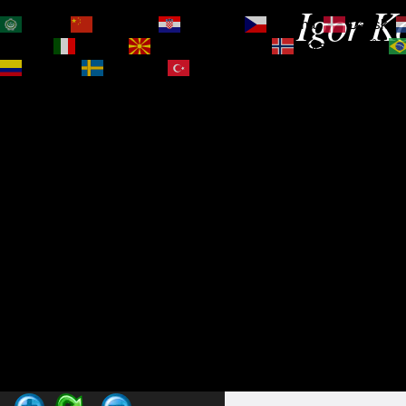
Igor Ko
العربية
简体中文
Hrvatski
Čeština‎
Dansk
Magyar
Italiano
Македонски јазик
Norsk bokmål
Español
Svenska
Türkçe