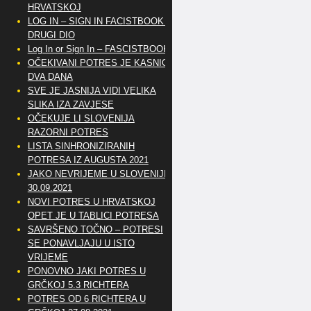
HRVATSKOJ
LOG IN – SIGN IN FACISTBOOK –
DRUGI DIO
Log In or Sign In – FASCISTBOOK
OČEKIVANI POTRES JE KASNIO
DVA DANA
SVE JE JASNIJA VIDI VELIKA
SLIKA IZA ZAVJESE
OČEKUJE LI SLOVENIJA
RAZORNI POTRES
LISTA SINHRONIZIRANIH
POTRESA IZ AUGUSTA 2021
JAKO NEVRIJEME U SLOVENIJI
30.09.2021
NOVI POTRES U HRVATSKOJ
OPET JE U TABLICI POTRESA
SAVRŠENO TOČNO – POTRESI
SE PONAVLJAJU U ISTO
VRIJEME
PONOVNO JAKI POTRES U
GRČKOJ 5.3 RICHTERA
POTRES OD 6 RICHTERA U