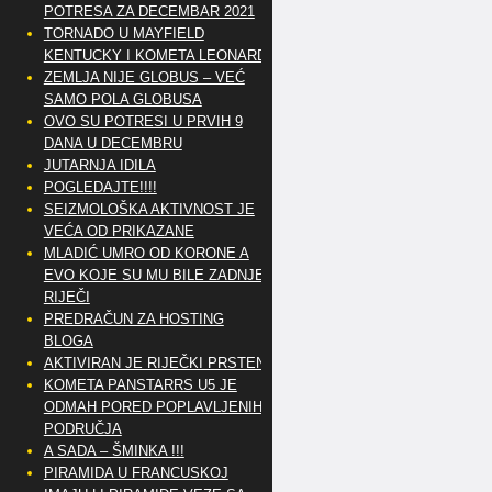
POTRESA ZA DECEMBAR 2021
TORNADO U MAYFIELD
KENTUCKY I KOMETA LEONARD
ZEMLJA NIJE GLOBUS – VEĆ
SAMO POLA GLOBUSA
OVO SU POTRESI U PRVIH 9
DANA U DECEMBRU
JUTARNJA IDILA
POGLEDAJTE!!!!
SEIZMOLOŠKA AKTIVNOST JE
VEĆA OD PRIKAZANE
MLADIĆ UMRO OD KORONE A
EVO KOJE SU MU BILE ZADNJE
RIJEČI
PREDRAČUN ZA HOSTING
BLOGA
AKTIVIRAN JE RIJEČKI PRSTEN
KOMETA PANSTARRS U5 JE
ODMAH PORED POPLAVLJENIH
PODRUČJA
A SADA – ŠMINKA !!!
PIRAMIDA U FRANCUSKOJ