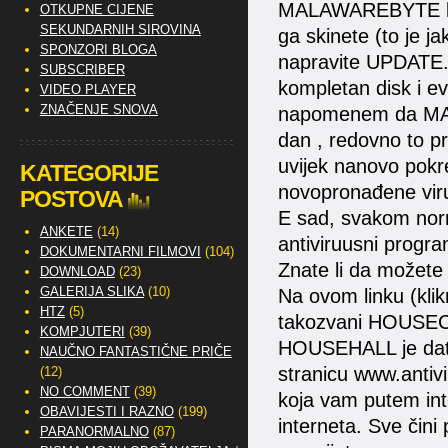
MALAWAREBYTE koje
OTKUPNE CIJENE
SEKUNDARNIH SIROVINA
ga skinete (to je j
SPONZORI BLOGA
napravite UPDATE. 
SUBSCRIBER
kompletan disk i e
VIDEO PLAYER
ZNAČENJE SNOVA
napomenem da MAL
dan , redovno to pr
uvijek nanovo pokre
KATEGORIJE
novopronađene vir
POSTOVA
E sad, svakom norma
ANKETE
(14)
antiviruusni program
DOKUMENTARNI FILMOVI
(104)
Znate li da možete 
DOWNLOAD
(23)
GALERIJA SLIKA
(10)
Na ovom linku (klik
HTZ
(5)
takozvani HOUSE
KOMPJUTERI
(39)
HOUSEHALL je datot
NAUČNO FANTASTIČNE PRIČE
stranicu www.anti
(12)
NO COMMENT
(39)
koja vam putem int
OBAVIJESTI I RAZNO
(199)
interneta. Sve čini
PARANORMALNO
(87)