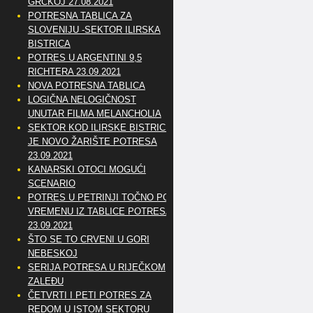
GRČKOJ 27.08.2021
POTRESNA TABLICA ZA
SLOVENIJU -SEKTOR ILIRSKA
BISTRICA
POTRES U ARGENTINI 9,5
RICHTERA 23.09.2021
NOVA POTRESNA TABLICA
LOGIČNA NELOGIČNOST
UNUTAR FILMA MELANCHOLIA
SEKTOR KOD ILIRSKE BISTRICE
JE NOVO ŽARIŠTE POTRESA
23.09.2021
KANARSKI OTOCI MOGUĆI
SCENARIO
POTRES U PETRINJI TOČNO PO
VREMENU IZ TABLICE POTRESA
23.09.2021
ŠTO SE TO CRVENI U GORI
NEBESKOJ
SERIJA POTRESA U RIJEČKOM
ZALEĐU
ČETVRTI I PETI POTRES ZA
REDOM U ISTOM SEKTORU