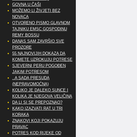
GOVNA U ČAŠI
MOŽEMO LI ŽIVJETI BEZ
NOVACA
OTVORENO PISMO GLAVNOM
TAJNIKU EMSC GOSPODINU
REMY BOSSU
DANAS SAM ZAVRŠIO SVE
PROZORE
55 NAJNOVIJIH DOKAZA DA
KOMETE UZROKUJU POTRESE
SJEVERNI PERU POGOĐEN
JAKIM POTRESOM
..A SADA PRESUDA
(NEPRAVOMOĆNA)
KOLIKO JE DALEKO SUNCE I
KOLIKA JE NJEGOVA VELIČINA
DA LI SI SE PREPOZNAO?
KAKO IZAZVATI RAT U TRI
KORAKA
ZNAKOVI KOJI POKAZUJU
PRAVAC
POTRES KOD RIJEKE OD