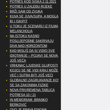
POTRES KOD SISKA 2.11.2021
POTRES U ZALEĐU RIJEKE
BRŽI SAM OD ZVUKA
KUVA SE JUVA/SUPA, A MOGLA
BI I ISKIPIT
U TOKU JE SCENARIJ IZ FILMA
MELANCHOLIA
NA ISTOKU KASNO
POSLIJEPODNE SAKRIVAJU
DIVA NAD HORIZONTOM
KAD MISLIŠ DA SI VIDIO SVE
IDIOTARIJE – POJAVI SE NOVA,..
JOŠ VEĆA
VRHUNAC LJUDSKE GLUPOSTI
KOJOJ SE NE VIDI KRAJ MOŽE
VEĆ I SUTRA BITI JOŠ VEĆI
GLOBALNO ZAGRIJAVANJE KOSI
SE SA ZAKONIMA FIZIKE
NOVA PRIVREMENA TABLICA
POTRESA 10 / 21
IN MEMORIAM: BRANKO
BERKOVIĆ
OVO JE PRAVA ENIGMA