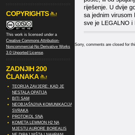
riješenje. U dvije 
COPYRIGHTS
sa jednim virusom ko
sve je LEGALNO i
This work is licensed under a
Creative Commons Attribution-
Sorry, comments are closed for thi
Noncommercial-No Derivative Works
3.0 Unported License
.
ZADNJIH 200
ČLANAKA
TEORIJA ZAVJERE: KAD JE
NESTALA OPATIJA
BITI SAM
NEOBJAŠNJIVA KOMUNIKACIJA
SVRAKA
PROTOKOL SNA
KOMETA LEMMON H2 NA
MJESTU AURORE BOREALIS
NE DIRAJ NIŠTA I NAHRANI