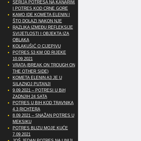
SERIJA POTRESA NA KANARIMA
I POTRES KOD CRNE GORE
KAMO IDE KOMETA ELENIN I
ŠTO DOLAZI NAKON NJE
RAZLIKA IZMEĐU REFLEKSIJE
SVIJETLOSTI I OBJEKTA IZA
OBLAKA
KOLAKUŠIĆ O CIJEPIVU
POTRES 53 KM OD RIJEKE
10.09.2021
VRATA (BREAK ON TROUGH ON
THE OTHER SIDE)
KOMETA ELENIN A3 JE U
SILAZNOJ PUTANJI
9.09.2021 – POTRESI U BiH
ZADNJIH 24 SATA
POTRES U BIH KOD TRAVNIKA
4.3 RICHTERA
8.09.2021 – SNAŽAN POTRES U
MEKSIKU
POTRES BLIZU MOJE KUĆE
7.09.2021
JOŠ JEDAN POTRES NA LINIJI