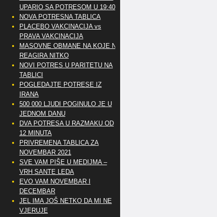
UPARIO SA POTRESOM U 19:40
NOVA POTRESNA TABLICA
PLACEBO VAKCINACIJA vs
PRAVA VAKCINACIJA
MASOVNE OBMANE NA KOJE NE
REAGIRA NITKO
NOVI POTRES U PARITETU NA
TABLICI
POGLEDAJTE POTRESE IZ
IRANA
500 000 LJUDI POGINULO JE U
JEDNOM DANU
DVA POTRESA U RAZMAKU OD
12 MINUTA
PRIVREMENA TABLICA ZA
NOVEMBAR 2021
SVE VAM PIŠE U MEDIJMA –
VRH SANTE LEDA
EVO VAM NOVEMBAR I
DECEMBAR
JEL IMA JOŠ NETKO DA MI NE
VJERUJE