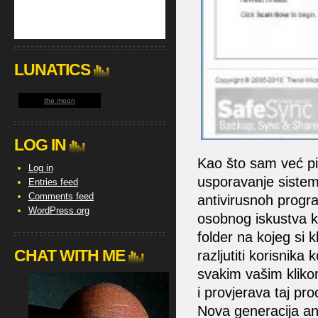
LUNATICS
the moon
LOG IN
Kao što sam već pis
Log in
usporavanje sistem
Entries feed
Comments feed
antivirusnoh progra
WordPress.org
osobnog iskustva ka
folder na kojeg si k
CHAT WITH ME
razljutiti korisnika
svakim vašim klikom
i provjerava taj pr
Nova generacija an