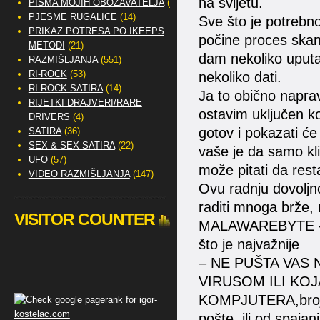
na svijetu.
PISMA MOJIH OBOŽAVATELJA
(2)
PJESME RUGALICE
(14)
Sve što je potrebn
PRIKAZ POTRESA PO IKEEPS
počine proces ska
METODI
(21)
dam nekoliko uputa 
RAZMIŠLJANJA
(551)
RI-ROCK
(53)
nekoliko dati.
RI-ROCK SATIRA
(14)
Ja to obično napra
RIJETKI DRAJVERI/RARE
ostavim uključen ko
DRIVERS
(4)
gotov i pokazati će
SATIRA
(36)
SEX & SEX SATIRA
(22)
vaše je da samo kl
UFO
(57)
može pitati da rest
VIDEO RAZMIŠLJANJA
(147)
Ovu radnju dovoljn
raditi mnoga brže, 
VISITOR COUNTER
MALAWAREBYTE – jer
što je najvažnije
– NE PUŠTA VAS 
VIRUSOM ILI KOJ
KOMPJUTERA,brojeve
pošte, ili od spajanj