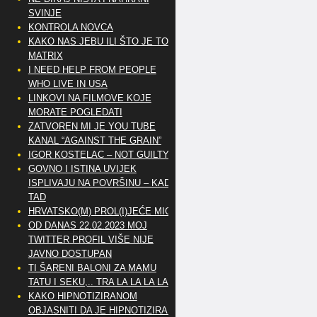
SVINJE
KONTROLA NOVCA
KAKO NAS JEBU ILI ŠTO JE TO
MATRIX
I NEED HELP FROM PEOPLE
WHO LIVE IN USA
LINKOVI NA FILMOVE KOJE
MORATE POGLEDATI
ZATVOREN MI JE YOU TUBE
KANAL “AGAINST THE GRAIN”
IGOR KOSTELAC – NOT GUILTY
GOVNO I ISTINA UVIJEK
ISPLIVAJU NA POVRŠINU – KAD
TAD
HRVATSKO(M) PROL(I)JEĆE MIG
OD DANAS 22.02.2023 MOJ
TWITTER PROFIL VIŠE NIJE
JAVNO DOSTUPAN
TI ŠARENI BALONI ZA MAMU
TATU I SEKU,.. TRA LA LA LA LA
KAKO HIPNOTIZIRANOM
OBJASNITI DA JE HIPNOTIZIRAN