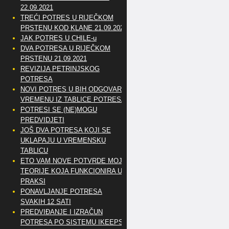
22.09.2021
TREĆI POTRES U RIJEČKOM
PRSTENU KOD KLANE 21.09.2021
JAK POTRES U CHILE-u
DVA POTRESA U RIJEČKOM
PRSTENU 21.09.2021
REVIZIJA PETRINJSKOG
POTRESA
NOVI POTRES U BIH ODGOVARA
VREMENU IZ TABLICE POTRESA
POTRESI SE (NE)MOGU
PREDVIDJETI
JOŠ DVA POTRESA KOJI SE
UKLAPAJU U VREMENSKU
TABLICU
ETO VAM NOVE POTVRDE MOJE
TEORIJE KOJA FUNKCIONIRA U
PRAKSI
PONAVLJANJE POTRESA
SVAKIH 12 SATI
PREDVIĐANJE I IZRAČUN
POTRESA PO SISTEMU IKEEPS