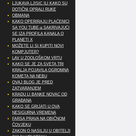
LJUKAVA LJISIC ILI KAKO SU
DOTIČNI OPRALI RUKE
OBMANA
KAKO OPERIRAJU PLAĆENICI
SA YOU TUBE-a SAKRIVAJUĆI
SE IZA PROFILA KANALA O
PLANETI X
MOŽETE LI SI KUPITI NOVI
KOMPJUTER?
LAV U ZOOLOŠKOM VRTU
KAKO SE JE ZA SVETA TRI
KRALJA POJAVILA OGROMNA
KOMETA NA NEBU
OVAJ BLOG JE PRED
ZATVARANJEM
KRADU LI BANKE NOVAC OD
GRAĐANA
KAKO SE GRIJATI U OVA
NESIGURNA VREMENA
FARSA PRAVA NA OBIČNOM
ČOVJEKU
ZAKON O NASILJU U OBITELJI