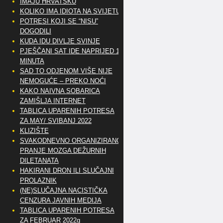
IMAJU HRVATSKU
KOLIKO IMA IDIOTA NA SVIJETU?
POTRESI KOJI SE “NISU”
DOGODILI
KUDA IDU DIVLJE SVINJE
PJEŠČANI SAT IDE NAPRIJED 10
MINUTA
SAD TO ODJENOM VIŠE NIJE
NEMOGUĆE – PREKO NOĆI
KAKO NAIVNA SOBARICA
ZAMIŠLJA INTERNET
TABLICA UPARENIH POTRESA
ZA MAY/ SVIBANJ 2022
KLIZIŠTE
SVAKODNEVNO ORGANIZIRANO
PRANJE MOZGA DEŽURNIH
DILETANATA
HAKIRANI DRON ILI SLUČAJNI
PROLAZNIK
(NE)SLUČAJNA NACISTIČKA
CENZURA JAVNIH MEDIJA
TABLICA UPARENIH POTRESA
ZA FEBRUAR 2022g