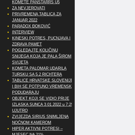
KOMETE PANSTARRS U5
ZA NEVJEROVATI
PRIVREMENA TABLICA ZA
JANUAR 2022
PARADOX ĐOKOVIĆ
INTERVIEW
KINESKI POTRES, PUCNJAVA I
ZDRAVA PAMET
POGLEDAJTE KOLIČINU
SNIJEGA KOJA JE PALA ŠIROM
SVIJETA
KOMETA PALOMAR UDARILA
TURSKU SA 5.2 RICHTERA
TABLICE HRVATSKE SLOVENIJE
I BIH SE POTPUNO VREMENSKI
PODUDARAJU
OBJEKT KOJI SE VIDIO PRIJE
IZLASKA SUNCA 3.01.2022 u 7:25
UJUTRO
ZVIJEZDA SIRIUS SNIMLJENA
NOĆNOM KAMEROM
HIPER AKTIVNI POTRESI –
MJESEC NA 21%