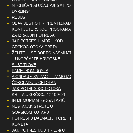
NEOBIČAN SLUČAJ PJESME “OH
DARLING”
REBUS
OBAVIJEST O PRIPREMI IZRADE
KOMPJUTERSKOG PROGRAMA
ZA IZRAČUN POTRESA
JAK POTRES U MORU KOD
GRČKOG OTOKA CRETA
ŽELITE LI SE DOBRO NASMIJATI
– UKOPČAJTE HRVATSKE
SUBTITLOVE
PAMETNOM DOSTA
A ONDA JE SVIZAC,… ZAMOTAO
ČOKOLADU U CELOFAN
JAK POTRES KOD OTOKA
KRETA U GRČKOJ 12.10.2021
IN MEMORIAM: GOGA LAZIĆ
NESTANAK STRUJE U
GORSKOM KOTARU
POTRESI U DALMACIJI I ORBITE
KOMETA
JAK POTRES KOD TRILJ-a U