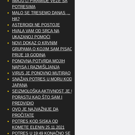
IMAJU LI PIRAMIDE VEZE SA
POTRESIMA
MALO SE TRESEMO DANAS ,..
HA?
ASTEROIDI NE POSTOJE
HVALA VAM OD SRCA NA
UKAZANOJ POMOĆI
NOVI DOKAZ O KRVNIM
GRUPAMA O KOJIM SAM PISAO
PRIJE 19 GODINA
PONOVNA POTVRDA MOJIH
NAPISA I RAZMIŠLJANJA
VIRUS JE PONOVNO MUTIRAO
SNAŽAN POTRES U MORU KOD
JAPANA
SEIZMOLOŠKA AKTIVNOST JE U
PORASTU KAO ŠTO SAM I
PREDVIDIO
OVO JE NAJVAŽNIJE DA
PROČITATE
POTRES KOD SISKA OD
KOMETE ELENIN 25.11.2021
POTRES U 19:49 KONAČNO SE