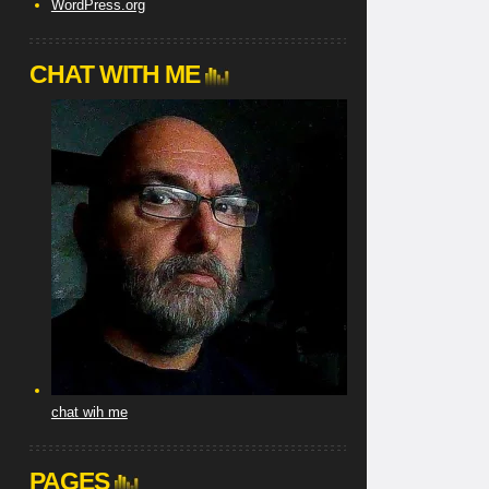
WordPress.org
CHAT WITH ME
chat wih me
PAGES