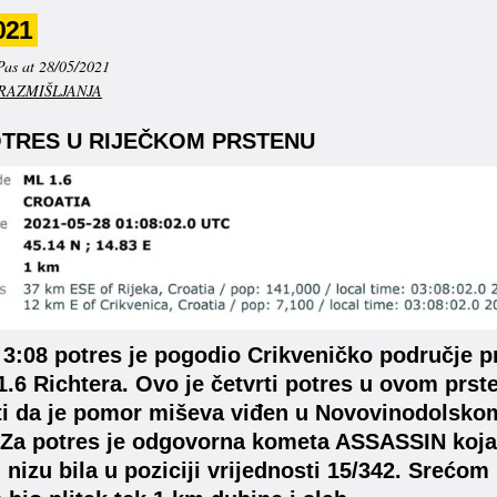
021
Pas at 28/05/2021
RAZMIŠLJANJA
OTRES U RIJEČKOM PRSTENU
 3:08 potres je pogodio Crikveničko područje
1.6 Richtera. Ovo je četvrti potres u ovom prs
ti da je pomor miševa viđen u Novovinodolskom 
 Za potres je odgovorna kometa ASSASSIN koja 
 nizu bila u poziciji vrijednosti 15/342. Srećom