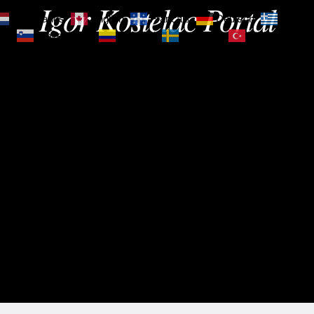
Igor Kostelac Portal
Nederlands
English
Français
Deutsch
Ελληνι
зик
Slovenščina
Español
Svenska
Türkçe