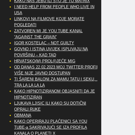
KAKO NAS JEBU ILI ŠTO JE TO MATRIX
I NEED HELP FROM PEOPLE WHO LIVE IN
USA
LINKOVI NA FILMOVE KOJE MORATE
POGLEDATI
ZATVOREN MI JE YOU TUBE KANAL
“AGAINST THE GRAIN”
IGOR KOSTELAC – NOT GUILTY
GOVNO I ISTINA UVIJEK ISPLIVAJU NA
POVRŠINU – KAD TAD
HRVATSKO(M) PROL(I)JEĆE MIG
OD DANAS 22.02.2023 MOJ TWITTER PROFIL
VIŠE NIJE JAVNO DOSTUPAN
TI ŠARENI BALONI ZA MAMU TATU I SEKU,..
TRA LA LA LA LA
KAKO HIPNOTIZIRANOM OBJASNITI DA JE
HIPNOTIZIRAN
LJUKAVA LJISIC ILI KAKO SU DOTIČNI
OPRALI RUKE
OBMANA
KAKO OPERIRAJU PLAĆENICI SA YOU
TUBE-a SAKRIVAJUĆI SE IZA PROFILA
KANALA O PLANETI X