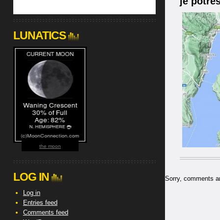
je potre
LUNATICS
the moon
LOG IN
Sorry, comments are
Log in
Entries feed
Comments feed