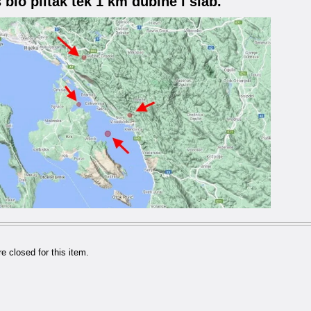
s bio plitak tek 1 km dubine i slab.
 closed for this item.