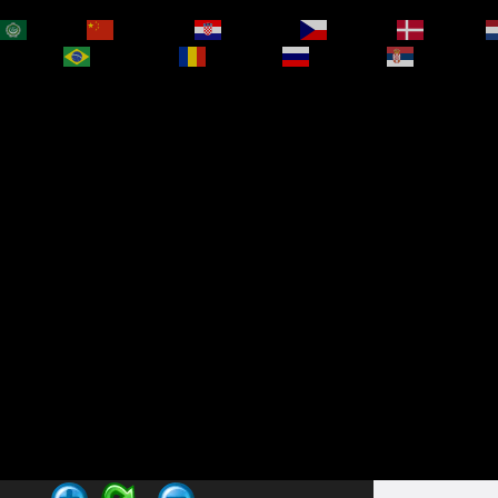
العربية
简体中文
Hrvatski
Čeština‎
Dansk
bokmål
Português
Română
Русский
Српски је