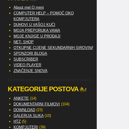
About me| O meni
COMPUTER HELP – POMOĆ OKO
KOMPJUTERA
DUHOVI U VAŠOJ KUĆI
MOJA PREPORUKA VAMA
MOJE KNJIGE U PRODAJI
NET- SHOP
OTKUPNE CIJENE SEKUNDARNIH SIROVINA
SPONZORI BLOGA
SUBSCRIBER
VIDEO PLAYER
ZNAČENJE SNOVA
KATEGORIJE POSTOVA
ANKETE
(14)
DOKUMENTARNI FILMOVI
(104)
DOWNLOAD
(23)
GALERIJA SLIKA
(10)
HTZ
(5)
KOMPJUTERI
(39)