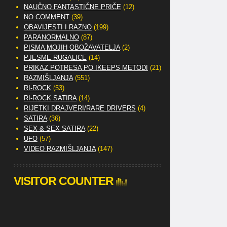
NAUČNO FANTASTIČNE PRIČE
(12)
NO COMMENT
(39)
OBAVIJESTI I RAZNO
(199)
PARANORMALNO
(87)
PISMA MOJIH OBOŽAVATELJA
(2)
PJESME RUGALICE
(14)
PRIKAZ POTRESA PO IKEEPS METODI
(21)
RAZMIŠLJANJA
(551)
RI-ROCK
(53)
RI-ROCK SATIRA
(14)
RIJETKI DRAJVERI/RARE DRIVERS
(4)
SATIRA
(36)
SEX & SEX SATIRA
(22)
UFO
(57)
VIDEO RAZMIŠLJANJA
(147)
VISITOR COUNTER