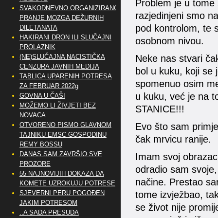
Problem je u tome 
SVAKODNEVNO ORGANIZIRANO
razjedinjeni smo na
PRANJE MOZGA DEŽURNIH
pod kontrolom, te 
DILETANATA
HAKIRANI DRON ILI SLUČAJNI
osobnom nivou.
PROLAZNIK
Neke nas stvari ča
(NE)SLUČAJNA NACISTIČKA
CENZURA JAVNIH MEDIJA
bol u kuku, koji se 
TABLICA UPARENIH POTRESA
spomenuo osim mene
ZA FEBRUAR 2022g
u kuku, već je na 
GOVNA U ČAŠI
MOŽEMO LI ŽIVJETI BEZ
STANICE!!!
NOVACA
Evo što sam primjet
OTVORENO PISMO GLAVNOM
TAJNIKU EMSC GOSPODINU
čak mrvicu ranije.
REMY BOSSU
DANAS SAM ZAVRŠIO SVE
Imam svoj obrazac ž
PROZORE
odradio sam svoje
55 NAJNOVIJIH DOKAZA DA
načine. Prestao sam 
KOMETE UZROKUJU POTRESE
tome izvježbao, tak
SJEVERNI PERU POGOĐEN
JAKIM POTRESOM
se život nije promij
..A SADA PRESUDA