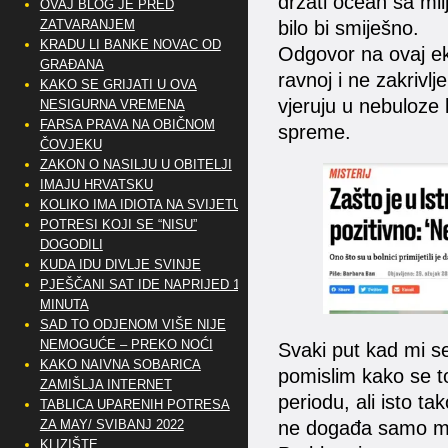
držati ocean sa mil
OVAJ BLOG JE PRED
bilo bi smiješno.
ZATVARANJEM
KRADU LI BANKE NOVAC OD
Odgovor na ovaj ek
GRAĐANA
ravnoj i ne zakrivlj
KAKO SE GRIJATI U OVA
vjeruju u nebuloze 
NESIGURNA VREMENA
FARSA PRAVA NA OBIČNOM
spreme.
ČOVJEKU
ZAKON O NASILJU U OBITELJI
IMAJU HRVATSKU
KOLIKO IMA IDIOTA NA SVIJETU?
POTRESI KOJI SE “NISU”
DOGODILI
KUDA IDU DIVLJE SVINJE
PJEŠČANI SAT IDE NAPRIJED 10
MINUTA
SAD TO ODJENOM VIŠE NIJE
NEMOGUĆE – PREKO NOĆI
Svaki put kad mi se
KAKO NAIVNA SOBARICA
pomislim kako se t
ZAMIŠLJA INTERNET
periodu, ali isto t
TABLICA UPARENIH POTRESA
ne događa samo me
ZA MAY/ SVIBANJ 2022
KLIZIŠTE