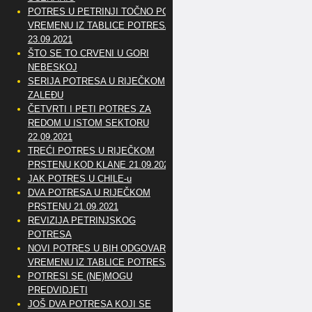
POTRES U PETRINJI TOČNO PO
VREMENU IZ TABLICE POTRESA
23.09.2021
ŠTO SE TO CRVENI U GORI
NEBESKOJ
SERIJA POTRESA U RIJEČKOM
ZALEĐU
ČETVRTI I PETI POTRES ZA
REDOM U ISTOM SEKTORU
22.09.2021
TREĆI POTRES U RIJEČKOM
PRSTENU KOD KLANE 21.09.2021
JAK POTRES U CHILE-u
DVA POTRESA U RIJEČKOM
PRSTENU 21.09.2021
REVIZIJA PETRINJSKOG
POTRESA
NOVI POTRES U BIH ODGOVARA
VREMENU IZ TABLICE POTRESA
POTRESI SE (NE)MOGU
PREDVIDJETI
JOŠ DVA POTRESA KOJI SE