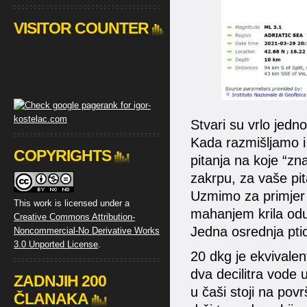
VISITOR COUNTER
Stvari su vrlo jedn
Kada razmišljamo i 
COPYRIGHTS
pitanja na koje “zn
zakrpu, za vaše pit
Uzmimo za primjer 
This work is licensed under a
mahanjem krila odu
Creative Commons Attribution-
Jedna osrednja pti
Noncommercial-No Derivative Works
3.0 Unported License
.
20 dkg je ekvivalen
dva decilitra vode 
ZADNJIH 200
u čaši stoji na po
ČLANAKA