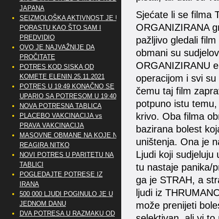
JAPANA
Sjećate li se fil
SEIZMOLOŠKA AKTIVNOST JE U
ORGANIZIRANA grup
PORASTU KAO ŠTO SAM I
PREDVIDIO
pažljivo gledali film
OVO JE NAJVAŽNIJE DA
obmani su sudjelova
PROČITATE
ORGANIZIRANU ekipu
POTRES KOD SISKA OD
operacijom i svi su b
KOMETE ELENIN 25.11.2021
POTRES U 19:49 KONAČNO SE
čemu taj film zapra
UPARIO SA POTRESOM U 19:40
potpuno istu temu, 
NOVA POTRESNA TABLICA
krivo. Oba filma ob
PLACEBO VAKCINACIJA vs
PRAVA VAKCINACIJA
bazirana bolest koj
MASOVNE OBMANE NA KOJE NE
uništenja. Ona je na
REAGIRA NITKO
Ljudi koji sudjeluju
NOVI POTRES U PARITETU NA
TABLICI
tu nastaje panika/p
POGLEDAJTE POTRESE IZ
ga je STRAH, a stra
IRANA
ljudi iz THRUMANO
500 000 LJUDI POGINULO JE U
može prenijeti boles
JEDNOM DANU
DVA POTRESA U RAZMAKU OD
selektivan, ali vi t