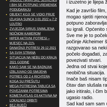
TABLICE HRVATSKE SLOVENIJE
i izuzetno je lijepa 
I BIH SE POTPUNO VREMENSKI
Kad je završio film
PODUDARAJU
OBJEKT KOJI SE VIDIO PRIJE
mogao sjetiti njen
IZLASKA SUNCA 3.01.2022 u 7:25
potpuno zaboravlja
UJUTRO
su igrali. Općenito
ZVIJEZDA SIRIUS SNIMLJENA
NOĆNOM KAMEROM
Sve me je to počelo
HIPER AKTIVNI POTRESI –
počinje Alcheimer š
MJESEC NA 21%
razgovarao sa nekim
DANAŠNJI POTRESI 29.12.2021
SA SVIH STRANA
počelo događati, z
SITUACIJA NA NEBU DO KRAJA
povezivati stvari.
2021 GODINE
Jedna od stvai koje 
KAKO SAM SE NA BADNJAK
neobična situacija.
IZBLJUVAO OD SMIJEHA
POTRES OD 2.4 RICHTERA
Inače baš nisam tip
KOGA SU PREŠUTLI
čitav dan slušala ra
MEGA POTRESNA TABLICA SA
jako iritiralo, i či
POVEZANIM POTRESIMA
KOMETA ATLAS Q3 AKTIVNA NA
ugasio radio.
LOKALNOJ ORBITI
Sad kad sam sam u ku
BEZ RIJEČI