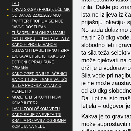
TAD
izlila. Dakle po zna
HRVATSKO(M) PROL(I)JEĆE MIG
ista ne izlijeva iz
OD DANAS 22.02.2023 MOJ
prijašnju lokaciju- s
TWITTER PROFIL VIŠE NIJE
JAVNO DOSTUPAN
No sada dolazimo do
TI ŠARENI BALONI ZA MAMU
na tih 20 dkg vode,
TATU I SEKU,.. TRA LA LA LA LA
slobodno leti i grav
KAKO HIPNOTIZIRANOM
OBJASNITI DA JE HIPNOTIZIRAN
ta sila teža selekti
LJUKAVA LJISIC ILI KAKO SU
može djelovati na d
DOTIČNI OPRALI RUKE
drži je u vodoravn
OBMANA
KAKO OPERIRAJU PLAĆENICI
Sila vode pri nagib
SA YOU TUBE-a SAKRIVAJUĆI
je ne može zaustavit
SE IZA PROFILA KANALA O
od 20 dkg slobodno l
PLANETI X
Da li ptica isto ma
MOŽETE LI SI KUPITI NOVI
KOMPJUTER?
letjela – odgovor j
LAV U ZOOLOŠKOM VRTU
KAKO SE JE ZA SVETA TRI
Kakva je to gravitac
KRALJA POJAVILA OGROMNA
može suprostaviti ma
KOMETA NA NEBU