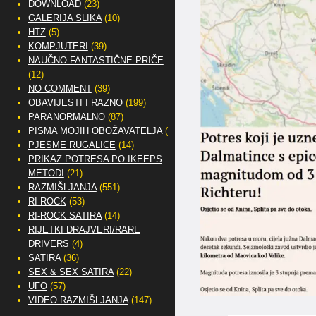
DOWNLOAD
(23)
GALERIJA SLIKA
(10)
HTZ
(5)
KOMPJUTERI
(39)
NAUČNO FANTASTIČNE PRIČE
(12)
NO COMMENT
(39)
OBAVIJESTI I RAZNO
(199)
PARANORMALNO
(87)
PISMA MOJIH OBOŽAVATELJA
(2)
PJESME RUGALICE
(14)
PRIKAZ POTRESA PO IKEEPS
METODI
(21)
RAZMIŠLJANJA
(551)
RI-ROCK
(53)
RI-ROCK SATIRA
(14)
RIJETKI DRAJVERI/RARE
DRIVERS
(4)
SATIRA
(36)
SEX & SEX SATIRA
(22)
UFO
(57)
VIDEO RAZMIŠLJANJA
(147)