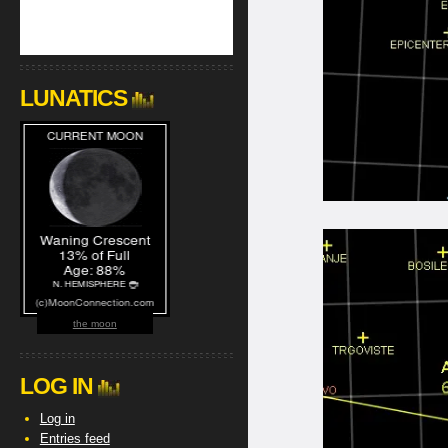
LUNATICS
the moon
LOG IN
Log in
Entries feed