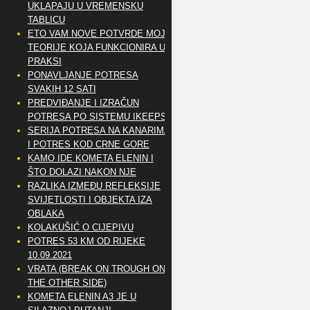
UKLAPAJU U VREMENSKU
TABLICU
ETO VAM NOVE POTVRDE MOJE
TEORIJE KOJA FUNKCIONIRA U
PRAKSI
PONAVLJANJE POTRESA
SVAKIH 12 SATI
PREDVIĐANJE I IZRAČUN
POTRESA PO SISTEMU IKEEPS
SERIJA POTRESA NA KANARIMA
I POTRES KOD CRNE GORE
KAMO IDE KOMETA ELENIN I
ŠTO DOLAZI NAKON NJE
RAZLIKA IZMEĐU REFLEKSIJE
SVIJETLOSTI I OBJEKTA IZA
OBLAKA
KOLAKUŠIĆ O CIJEPIVU
POTRES 53 KM OD RIJEKE
10.09.2021
VRATA (BREAK ON TROUGH ON
THE OTHER SIDE)
KOMETA ELENIN A3 JE U