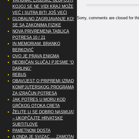
VRHUNAC LJUDSKE GLUPOSTI
KOJOJ SE NE VIDI KRAJ MOŽE
VEĆ I SUTRA BITI JOŠ VEĆI
Sorry, comments are closed for thi
GLOBALNO ZAGRIJAVANJE KOSI
SE SA ZAKONIMA FIZIKE
NOVA PRIVREMENA TABLICA
POTRESA 10 / 21
IN MEMORIAM: BRANKO
BERKOVIĆ
OVO JE PRAVA ENIGMA
NEOBIČAN SLUČAJ PJESME “OH
DARLING”
REBUS
OBAVIJEST O PRIPREMI IZRADE
KOMPJUTERSKOG PROGRAMA
ZA IZRAČUN POTRESA
JAK POTRES U MORU KOD
GRČKOG OTOKA CRETA
ŽELITE LI SE DOBRO NASMIJATI
– UKOPČAJTE HRVATSKE
SUBTITLOVE
PAMETNOM DOSTA
A ONDA JE SVIZAC,… ZAMOTAO