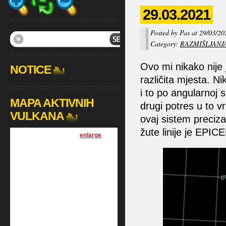
29.03.2021
Posted by Pas at 29/03/20
Category:
RAZMIŠLJANJ
Ovo mi nikako nije 
NOTICE
različita mjesta. N
i to po angularnoj se
MAPA AKTIVNIH
drugi potres u to 
VULKANA
ovaj sistem preciza
žute linije je EPI
[
enlarge
]