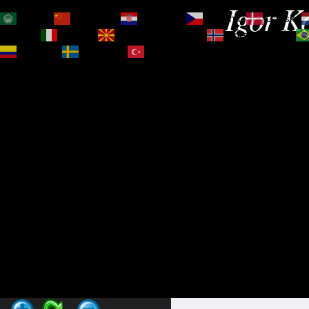
Igor Ko
العربية
简体中文
Hrvatski
Čeština‎
Dansk
Magyar
Italiano
Македонски јазик
Norsk bokmål
Español
Svenska
Türkçe