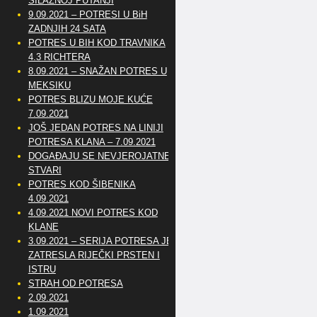
SILAZNOJ PUTANJI
9.09.2021 – POTRESI U BiH
ZADNJIH 24 SATA
POTRES U BIH KOD TRAVNIKA
4.3 RICHTERA
8.09.2021 – SNAŽAN POTRES U
MEKSIKU
POTRES BLIZU MOJE KUĆE
7.09.2021
JOŠ JEDAN POTRES NA LINIJI
POTRESA KLANA – 7.09.2021
DOGAĐAJU SE NEVJEROJATNE
STVARI
POTRES KOD ŠIBENIKA
4.09.2021
4.09.2021 NOVI POTRES KOD
KLANE
3.09.2021 – SERIJA POTRESA JE
ZATRESLA RIJEČKI PRSTEN I
ISTRU
STRAH OD POTRESA
2.09.2021
1.09.2021