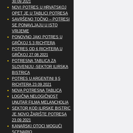
30.09.2021
NOVI POTRES U HRVATSKOJ
OPET JE U TABLICI POTRESA
SAVRŠENO TOČNO – POTRESI
SE PONAVLJAJU U ISTO
VRIJEME
PONOVNO JAKI POTRES U
GRČKOJ 5.3 RICHTERA
POTRES OD 6 RICHTERA U
GRČKOJ 27.08.2021
POTRESNA TABLICA ZA
SLOVENIJU -SEKTOR ILIRSKA
BISTRICA
POTRES U ARGENTINI 9,5
RICHTERA 23.09.2021
NOVA POTRESNA TABLICA
LOGIČNA NELOGIČNOST
UNUTAR FILMA MELANCHOLIA
SEKTOR KOD ILIRSKE BISTRICE
JE NOVO ŽARIŠTE POTRESA
23.09.2021
KANARSKI OTOCI MOGUĆI
SCENARIO