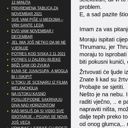
12 MINUTA
problem.
PRIVREMENA TABLICA ZA
E, a sad pazite šti
NOVEMBAR 2021
SVE VAM PIŠE U MEDIJMA –
VRH SANTE LEDA
Imam za vas pitanj
EVO VAM NOVEMBAR I
DECEMBAR
Moraju ispitati cijep
JEL IMA JOŠ NETKO DA MI NE
Thrumanu, jer Thrum
VJERUJE
moraju to isprobati 
POTRES KOD SISKA 2.11.2021
POTRES U ZALEĐU RIJEKE
biti pokusni kunići, 
BRŽI SAM OD ZVUKA
Žrtvovati će ljude i
KUVA SE JUVA/SUPA, A MOGLA
BI I ISKIPIT
Znate li kad su žrtv
U TOKU JE SCENARIJ IZ FILMA
Probajte se sjetiti.
MELANCHOLIA
Nešto je na nebu. I 
NA ISTOKU KASNO
POSLIJEPODNE SAKRIVAJU
raditi vječno, .. 
DIVA NAD HORIZONTOM
napraviti ništa, može
KAD MISLIŠ DA SI VIDIO SVE
dalje tepih preko 
IDIOTARIJE – POJAVI SE NOVA,..
JOŠ VEĆA
od onog glumca,.. n