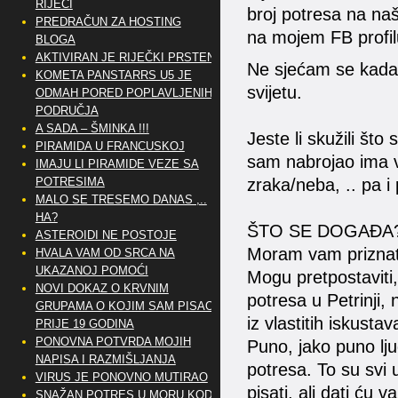
RIJEČI
broj potresa na naš
PREDRAČUN ZA HOSTING
na mojem FB profil
BLOGA
AKTIVIRAN JE RIJEČKI PRSTEN
Ne sjećam se kada 
KOMETA PANSTARRS U5 JE
svijetu.
ODMAH PORED POPLAVLJENIH
PODRUČJA
A SADA – ŠMINKA !!!
Jeste li skužili št
PIRAMIDA U FRANCUSKOJ
sam nabrojao ima v
IMAJU LI PIRAMIDE VEZE SA
zraka/neba, .. pa i 
POTRESIMA
MALO SE TRESEMO DANAS ,..
HA?
ŠTO SE DOGAĐA
ASTEROIDI NE POSTOJE
Moram vam prizna
HVALA VAM OD SRCA NA
UKAZANOJ POMOĆI
Mogu pretpostaviti,
NOVI DOKAZ O KRVNIM
potresa u Petrinji, 
GRUPAMA O KOJIM SAM PISAO
iz vlastitih iskustav
PRIJE 19 GODINA
PONOVNA POTVRDA MOJIH
Puno, jako puno lj
NAPISA I RAZMIŠLJANJA
potresa. To su svi 
VIRUS JE PONOVNO MUTIRAO
pisati, ali dati ću v
SNAŽAN POTRES U MORU KOD