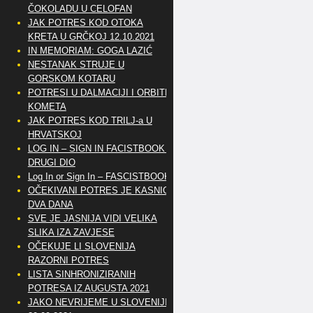
ČOKOLADU U CELOFAN
JAK POTRES KOD OTOKA
KRETA U GRČKOJ 12.10.2021
IN MEMORIAM: GOGA LAZIĆ
NESTANAK STRUJE U
GORSKOM KOTARU
POTRESI U DALMACIJI I ORBITE
KOMETA
JAK POTRES KOD TRILJ-a U
HRVATSKOJ
LOG IN – SIGN IN FACISTBOOK –
DRUGI DIO
Log In or Sign In – FASCISTBOOK
OČEKIVANI POTRES JE KASNIO
DVA DANA
SVE JE JASNIJA VIDI VELIKA
SLIKA IZA ZAVJESE
OČEKUJE LI SLOVENIJA
RAZORNI POTRES
LISTA SINHRONIZIRANIH
POTRESA IZ AUGUSTA 2021
JAKO NEVRIJEME U SLOVENIJI