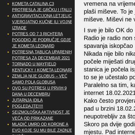
vremena na vrijeme 
KOMETA CATALINA C3
PROTRESLA JE GRČKU I ITALIJU
plaši miševe. To je 
ANTIGRAVITACIJONA LETJELICA
miševe. Miševi ne vo
VJEROJATNO KUĆNE ILI VOJNE
IZRADE
I sve je bilo OK do
POTRES OD 7.3 RICHTERA
Radio je radio non s
POGODIO JE PODRUČJE GDJE
spavanja iskopčao i
JE KOMETA LEONARD
POTRESNA TABLICA UPARENIH
Nikada nije bilo ni
POTRESA ZA DECEMBAR 2021
počele miješati dr
TORNADO U MAYFIELD
stanica je počela is
KENTUCKY I KOMETA LEONARD
to se je učestalo po
ZEMLJA NIJE GLOBUS – VEĆ
SAMO POLA GLOBUSA
Paralelno sa tim, 
OVO SU POTRESI U PRVIH 9
internet 18.02.2021
DANA U DECEMBRU
Kako često provjer
JUTARNJA IDILA
POGLEDAJTE!!!!
pad u brzini 18.02.
SEIZMOLOŠKA AKTIVNOST JE
neupotrebljiv za št
VEĆA OD PRIKAZANE
Skoro pa dvije god
MLADIĆ UMRO OD KORONE A
EVO KOJE SU MU BILE ZADNJE
mjestu. Pad interne