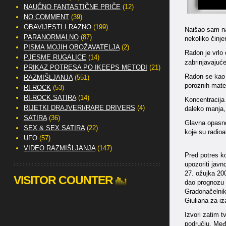
NAUČNO FANTASTIČNE PRIČE
(12)
NO COMMENT
(39)
OBAVIJESTI I RAZNO
(199)
Naišao sam na
PARANORMALNO
(87)
nekoliko činje
PISMA MOJIH OBOŽAVATELJA
(2)
Radon je vrlo 
PJESME RUGALICE
(14)
zabrinjavajuć
PRIKAZ POTRESA PO IKEEPS METODI
(21)
Radon se kao b
RAZMIŠLJANJA
(551)
poroznih mater
RI-ROCK
(53)
RI-ROCK SATIRA
(14)
Koncentracija 
RIJETKI DRAJVERI/RARE DRIVERS
(4)
daleko manja, 
SATIRA
(36)
Glavna opasno
SEX & SEX SATIRA
(22)
koje su radioa
UFO
(57)
VIDEO RAZMIŠLJANJA
(147)
Pred potres ko
upozoriti javn
27. ožujka 200
VISITOR COUNTER
dao prognozu 
Gradonačelnik 
Giuliana za iz
Izvori zatim t
području. Međ