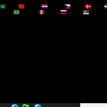
العربية
简体中文
Hrvatski
Čeština‎
Dansk
bokmål
Português
Română
Русский
Српски је