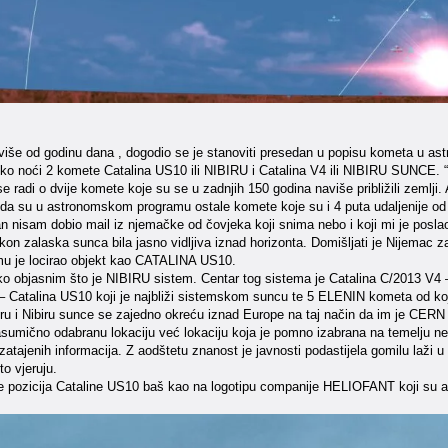
 više od godinu dana , dogodio se je stanoviti presedan u popisu kometa u a
eko noći 2 komete Catalina US10 ili NIBIRU i Catalina V4 ili NIBIRU SUNCE. “
e radi o dvije komete koje su se u zadnjih 150 godina naviše približili zemlji
e da su u astronomskom programu ostale komete koje su i 4 puta udaljenije od z
n nisam dobio mail iz njemačke od čovjeka koji snima nebo i koji mi je posla
akon zalaska sunca bila jasno vidljiva iznad horizonta. Domišljati je Nijemac
mu je locirao objekt kao CATALINA US10.
o objasnim što je NIBIRU sistem. Centar tog sistema je Catalina C/2013 V4 – 
– Catalina US10 koji je najbliži sistemskom suncu te 5 ELENIN kometa od koji
ru i Nibiru sunce se zajedno okreću iznad Europe na taj način da im je CERN sre
umično odabranu lokaciju već lokaciju koja je pomno izabrana na temelju nek
zatajenih informacija. Z aodštetu znanost je javnosti podastijela gomilu laži
to vjeruju.
je pozicija Cataline US10 baš kao na logotipu companije HELIOFANT koji su a