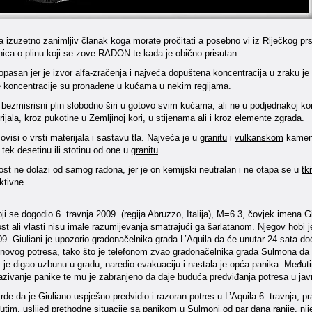
 izuzetno zanimljiv članak koga morate pročitati a posebno vi iz Riječkog pr
nica o plinu koji se zove RADON te kada je obično prisutan.
opasan jer je izvor
alfa-zračenja
i najveća dopuštena koncentracija u zraku je
e koncentracije su pronađene u kućama u nekim regijama.
ezmisrisni plin slobodno širi u gotovo svim kućama, ali ne u podjednakoj konc
ijala, kroz pukotine u Zemljinoj kori, u stijenama ali i kroz elemente zgrada.
ovisi o vrsti materijala i sastavu tla. Najveća je u
granitu
i
vulkanskom
kamenj
tek desetinu ili stotinu od one u
granitu
.
st ne dolazi od samog radona, jer je on kemijski neutralan i ne otapa se u
tk
ktivne.
ji se dogodio 6. travnja 2009. (regija Abruzzo, Italija), M=6.3, čovjek imena G
ost ali vlasti nisu imale razumijevanja smatrajući ga šarlatanom. Njegov hobi 
9. Giuliani je upozorio gradonačelnika grada L’Aquila da će unutar 24 sata doć
novog potresa, tako što je telefonom zvao gradonačelnika grada Sulmona da m
je digao uzbunu u gradu, naredio evakuaciju i nastala je opća panika. Međutim
azivanje panike te mu je zabranjeno da daje buduća predviđanja potresa u jav
vrde da je Giuliano uspješno predvidio i razoran potres u L’Aquila 6. travnja
utim, uslijed prethodne situacije sa panikom u Sulmoni od par dana ranije, ni