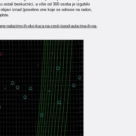
 su ostali beskućnici, a više od 300 osoba je izgubilo
 objavi iznad (posebno one koje se odnose na radon,
gdote.
tane-nalazimo-ih-oko-kuca-na-cesti-ispod-auta-ima-ih-na-