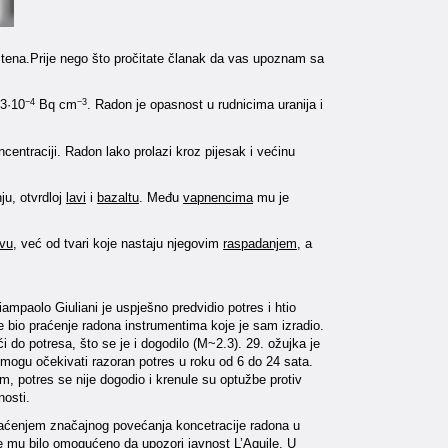
stena.Prije nego što pročitate članak da vas upoznam sa
 3·10
Bq cm
. Radon je opasnost u rudnicima uranija i
−4
−3
entraciji. Radon lako prolazi kroz pijesak i većinu
u, otvrdloj
lavi
i
bazaltu
. Među
vapnencima
mu je
ivu
, već od tvari koje nastaju njegovim
raspadanjem
, a
iampaolo Giuliani je uspješno predvidio potres i htio
je bio praćenje radona instrumentima koje je sam izradio.
i do potresa, što se je i dogodilo (M~2.3). 29. ožujka je
ogu očekivati razoran potres u roku od 6 do 24 sata.
, potres se nije dogodio i krenule su optužbe protiv
nosti.
, praćenjem značajnog povećanja koncetracije radona u
je mu bilo omogućeno da upozori javnost L’Aquile. U