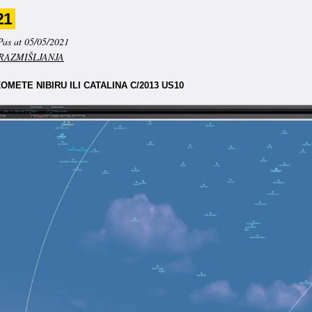
21
Pas at 05/05/2021
RAZMIŠLJANJA
METE NIBIRU ILI CATALINA C/2013 US10