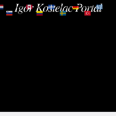
Igor Kostelac Portal
Nederlands
English
Français
Deutsch
Ελληνι
зик
Slovenščina
Español
Svenska
Türkçe