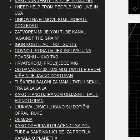
KAKO NAS JEBU ILI ŠTO JE TO MATRIX
I NEED HELP FROM PEOPLE WHO LIVE IN
USA
LINKOVI NA FILMOVE KOJE MORATE
POGLEDATI
ZATVOREN MI JE YOU TUBE KANAL
“AGAINST THE GRAIN”
IGOR KOSTELAC – NOT GUILTY
GOVNO I ISTINA UVIJEK ISPLIVAJU NA
POVRŠINU – KAD TAD
HRVATSKO(M) PROL(I)JEĆE MIG
OD DANAS 22.02.2023 MOJ TWITTER PROFIL
VIŠE NIJE JAVNO DOSTUPAN
TI ŠARENI BALONI ZA MAMU TATU I SEKU,..
TRA LA LA LA LA
KAKO HIPNOTIZIRANOM OBJASNITI DA JE
HIPNOTIZIRAN
LJUKAVA LJISIC ILI KAKO SU DOTIČNI
OPRALI RUKE
OBMANA
KAKO OPERIRAJU PLAĆENICI SA YOU
TUBE-a SAKRIVAJUĆI SE IZA PROFILA
KANALA O PLANETI X