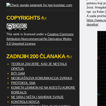
potresu koji j
život. Anegdo
npr. za Kobe (
A sada pročita
COPYRIGHTS
https://www.no
desetke/
This work is licensed under a
Creative Commons
Attribution-Noncommercial-No Derivative Works
3.0 Unported License
.
ZADNJIH 200 ČLANAKA
TEORIJA ZAVJERE: KAD JE NESTALA
OPATIJA
BITI SAM
NEOBJAŠNJIVA KOMUNIKACIJA SVRAKA
PROTOKOL SNA
KOMETA LEMMON H2 NA MJESTU AURORE
BOREALIS
NE DIRAJ NIŠTA I NAHRANI SVINJE
KONTROLA NOVCA