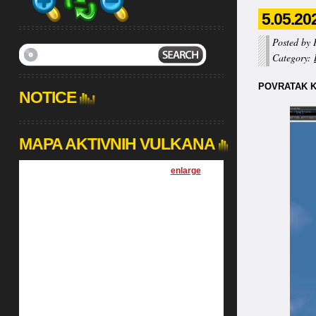
5.05.20
Posted by 
Category:
POVRATAK KO
NOTICE
MAPA AKTIVNIH VULKANA
[
enlarge
]