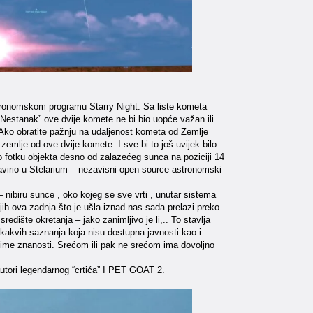
stronomskom programu Starry Night. Sa liste kometa
Nestanak” ove dvije komete ne bi bio uopće važan ili
. Ako obratite pažnju na udaljenost kometa od Zemlje
emlje od ove dvije komete. I sve bi to još uvijek bilo
o fotku objekta desno od zalazećeg sunca na poziciji 14
 zavirio u Stelarium – nezavisni open source astronomski
nibiru sunce , oko kojeg se sve vrti , unutar sistema
h ova zadnja što je ušla iznad nas sada prelazi preko
dište okretanja – jako zanimljivo je li,.. To stavlja
akvih saznanja koja nisu dostupna javnosti kao i
 u ime znanosti. Srećom ili pak ne srećom ima dovoljno
utori legendarnog “crtića” I PET GOAT 2.