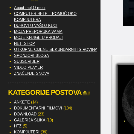
About me| O meni
COMPUTER HELP – POMOĆ OKO
KOMPJUTERA
DUHOVI U VAŠOJ KUĆI
MOJA PREPORUKA VAMA
MOJE KNJIGE U PRODAJI
NET- SHOP
OTKUPNE CIJENE SEKUNDARNIH SIROVINA
SPONZORI BLOGA
SUBSCRIBER
VIDEO PLAYER
ZNAČENJE SNOVA
KATEGORIJE POSTOVA
ANKETE
(14)
DOKUMENTARNI FILMOVI
(104)
DOWNLOAD
(23)
GALERIJA SLIKA
(10)
HTZ
(5)
KOMPJUTERI
(39)