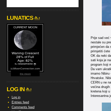
LUNATICS
Prije sad već
nestale su pr
primjećen da s
primjetiti ćet
OK da neki da
sati koja je n
program koji 
Da vam ukratk
imamo Nibiru 
the moon
Hrvatske. Nibi
CERN u ne nas
većina drugih 
LOG IN
kretena koji u 
Interesantna 
Log in
Entries feed
Comments feed