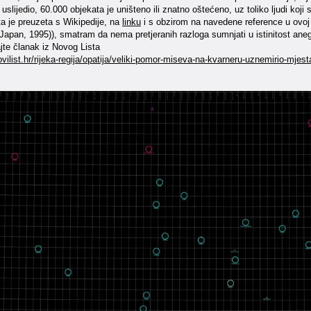
e uslijedio, 60.000 objekata je uništeno ili znatno oštećeno, uz toliko ljudi koji
ta je preuzeta s Wikipedije, na
linku
i s obzirom na navedene reference u ovoj
Japan, 1995)), smatram da nema pretjeranih razloga sumnjati u istinitost ane
jte članak iz Novog Lista
vilist.hr/rijeka-regija/opatija/veliki-pomor-miseva-na-kvarneru-uznemirio-mjes