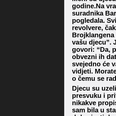
godine.
Na vra
suradnika Bar
pogledala. Svi
revolvere, čak
Brojklangena 
vašu djecu”. 
govori: “Da, 
obvezni ih dat
svejedno će va
vidjeti. Morat
o čemu se rad
Djecu su uzel
presvuku i pr
nikakve propi
sam bila u st