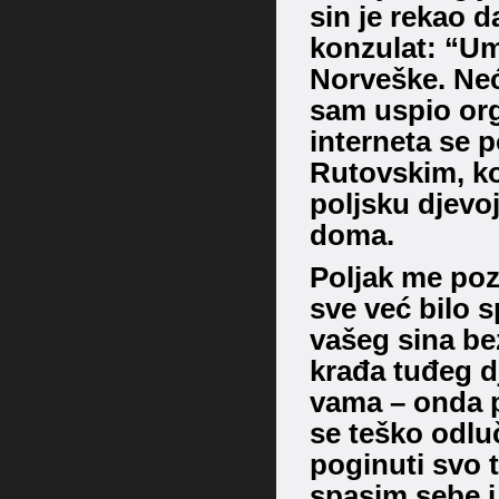
sin je rekao d
konzulat: “Umr
Norveške. Neć
sam uspio orga
interneta se 
Rutovskim, koj
poljsku djevo
doma.
Poljak me poz
sve već bilo s
vašeg sina bez
krađa tuđeg dj
vama – onda p
se teško odluči
poginuti svo t
spasim sebe i