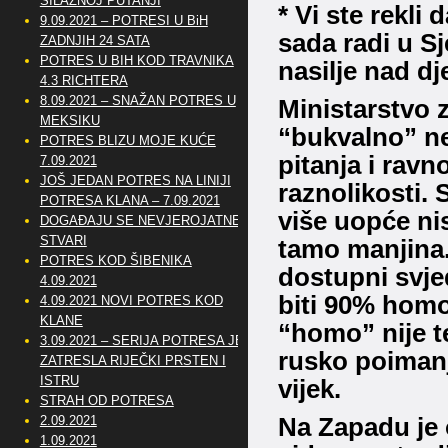
SILAZNOJ PUTANJI
* Vi ste rekli 
9.09.2021 – POTRESI U BiH
sada radi u S
ZADNJIH 24 SATA
POTRES U BIH KOD TRAVNIKA
nasilje nad d
4.3 RICHTERA
8.09.2021 – SNAŽAN POTRES U
Ministarstvo 
MEKSIKU
“bukvalno” ne
POTRES BLIZU MOJE KUĆE
pitanja i rav
7.09.2021
JOŠ JEDAN POTRES NA LINIJI
raznolikosti.
S
POTRESA KLANA – 7.09.2021
više uopće ni
DOGAĐAJU SE NEVJEROJATNE
STVARI
tamo manjina
POTRES KOD ŠIBENIKA
dostupni svje
4.09.2021
biti 90% homo
4.09.2021 NOVI POTRES KOD
KLANE
“homo” nije te
3.09.2021 – SERIJA POTRESA JE
rusko poimanje
ZATRESLA RIJEČKI PRSTEN I
ISTRU
vijek.
STRAH OD POTRESA
2.09.2021
Na Zapadu je 
1.09.2021