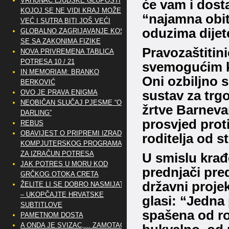
VRHUNAC LJUDSKE GLUPOSTI
će vam i dosta
KOJOJ SE NE VIDI KRAJ MOŽE
“najamna obite
VEĆ I SUTRA BITI JOŠ VEĆI
oduzima dijet
GLOBALNO ZAGRIJAVANJE KOSI
SE SA ZAKONIMA FIZIKE
Pravozaštitin
NOVA PRIVREMENA TABLICA
POTRESA 10 / 21
svemogućim k
IN MEMORIAM: BRANKO
Oni ozbiljno 
BERKOVIĆ
OVO JE PRAVA ENIGMA
sustav za trg
NEOBIČAN SLUČAJ PJESME “OH
žrtve Barneva
DARLING”
prosvjed proti
REBUS
OBAVIJEST O PRIPREMI IZRADE
roditelja od s
KOMPJUTERSKOG PROGRAMA
ZA IZRAČUN POTRESA
U smislu krađ
JAK POTRES U MORU KOD
prednjači pred
GRČKOG OTOKA CRETA
državni projek
ŽELITE LI SE DOBRO NASMIJATI
– UKOPČAJTE HRVATSKE
glasi:
“Jedna 
SUBTITLOVE
spašena od rod
PAMETNOM DOSTA
A ONDA JE SVIZAC,… ZAMOTAO