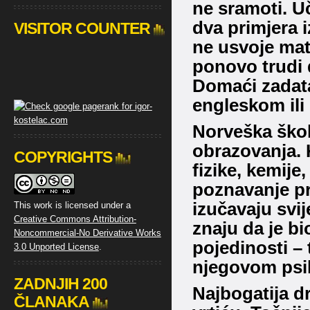
ne sramoti.
Uč
dva primjera 
VISITOR COUNTER
ne usvoje mate
ponovo trudi 
Domaći zadatak
engleskom ili 
Norveška škol
obrazovanja.
K
COPYRIGHTS
fizike, kemije
poznavanje pr
izučavaju svi
This work is licensed under a
Creative Commons Attribution-
znaju da je bi
Noncommercial-No Derivative Works
pojedinosti – 
3.0 Unported License
.
njegovom ps
ZADNJIH 200
Najbogatija dr
ČLANAKA