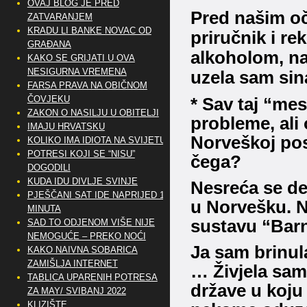
OVAJ BLOG JE PRED
Pred našim oč
ZATVARANJEM
KRADU LI BANKE NOVAC OD
priručnik i re
GRAĐANA
alkoholom, n
KAKO SE GRIJATI U OVA
NESIGURNA VREMENA
uzela sam sina
FARSA PRAVA NA OBIČNOM
ČOVJEKU
* Sav taj “mes
ZAKON O NASILJU U OBITELJI
probleme, ali 
IMAJU HRVATSKU
Norveškoj pos
KOLIKO IMA IDIOTA NA SVIJETU?
POTRESI KOJI SE “NISU”
čega?
DOGODILI
KUDA IDU DIVLJE SVINJE
Nesreća se de
PJEŠČANI SAT IDE NAPRIJED 10
u Norvešku.
N
MINUTA
sustavu “Bar
SAD TO ODJENOM VIŠE NIJE
NEMOGUĆE – PREKO NOĆI
Ja sam brinula
KAKO NAIVNA SOBARICA
ZAMIŠLJA INTERNET
… Živjela sam
TABLICA UPARENIH POTRESA
države u koju 
ZA MAY/ SVIBANJ 2022
KLIZIŠTE