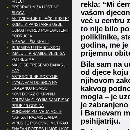
RIJEČI
rekla: “Mi će
PREDRAČUN ZA HOSTING
vašom djecom
BLOGA
AKTIVIRAN JE RIJEČKI PRSTEN
već u centru z
KOMETA PANSTARRS U5 JE
to nije bilo p
ODMAH PORED POPLAVLJENIH
poliklinike, st
PODRUČJA
A SADA – ŠMINKA !!!
godina, me je
PIRAMIDA U FRANCUSKOJ
prijemnu obite
IMAJU LI PIRAMIDE VEZE SA
POTRESIMA
Bila sam na u
MALO SE TRESEMO DANAS ,..
od djece koju 
HA?
ASTEROIDI NE POSTOJE
njihovom zako
HVALA VAM OD SRCA NA
kakvog podno
UKAZANOJ POMOĆI
NOVI DOKAZ O KRVNIM
mogla – je uze
GRUPAMA O KOJIM SAM PISAO
je zabranjeno 
PRIJE 19 GODINA
i Barnevarn mo
PONOVNA POTVRDA MOJIH
NAPISA I RAZMIŠLJANJA
psihijatriju.
VIRUS JE PONOVNO MUTIRAO
SNAŽAN POTRES U MORU KOD