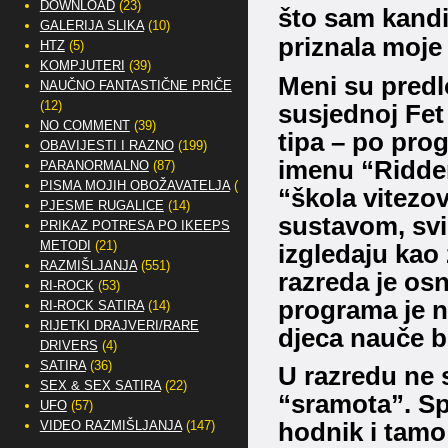
DOWNLOAD
(23)
što sam kandi
GALERIJA SLIKA
(10)
priznala moje
HTZ
(5)
KOMPJUTERI
(39)
Meni su predlo
NAUČNO FANTASTIČNE PRIČE
(12)
susjednoj Fet
NO COMMENT
(39)
tipa – po pr
OBAVIJESTI I RAZNO
(199)
imenu “Ridder
PARANORMALNO
(87)
PISMA MOJIH OBOŽAVATELJA
(2)
“škola vitezo
PJESME RUGALICE
(14)
sustavom, svi
PRIKAZ POTRESA PO IKEEPS
METODI
(21)
izgledaju kao
RAZMIŠLJANJA
(551)
razreda je os
RI-ROCK
(53)
programa je n
RI-ROCK SATIRA
(14)
RIJETKI DRAJVERI/RARE
djeca nauče br
DRIVERS
(4)
SATIRA
(36)
U razredu ne s
SEX & SEX SATIRA
(22)
“sramota”.
Sp
UFO
(57)
VIDEO RAZMIŠLJANJA
(147)
hodnik i tamo