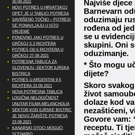
Najviše djece 
30.09.2021
NOVI POTRES U HRVATSKOJ
Barnevarn od
OPET JE U TABLICI POTRESA
oduzimaju rus
SAVRŠENO TOČNO – POTRESI
SE PONAVLJAJU U ISTO
rođena od jedn
VRIJEME
se u evidencij
PONOVNO JAKI POTRES U
skupini.
Oni s
GRČKOJ 5.3 RICHTERA
POTRES OD 6 RICHTERA U
oduzimanje.
GRČKOJ 27.08.2021
POTRESNA TABLICA ZA
* Što mogu uč
SLOVENIJU -SEKTOR ILIRSKA
dijete?
BISTRICA
POTRES U ARGENTINI 9,5
Skoro svakog 
RICHTERA 23.09.2021
NOVA POTRESNA TABLICA
život samoub
LOGIČNA NELOGIČNOST
dolaze kod vas
UNUTAR FILMA MELANCHOLIA
nezaštićeni, v
SEKTOR KOD ILIRSKE BISTRICE
JE NOVO ŽARIŠTE POTRESA
Govore vam: 
23.09.2021
receptu.
Ti tj
KANARSKI OTOCI MOGUĆI
SCENARIO