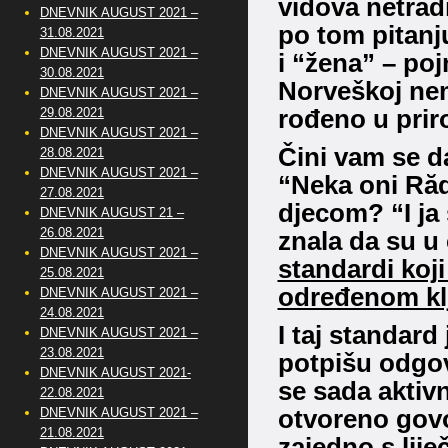
vidova netrad
DNEVNIK AUGUST 2021 –
po tom pitanj
31.08.2021
DNEVNIK AUGUST 2021 –
i “žena” – poj
30.08.2021
Norveškoj nem
DNEVNIK AUGUST 2021 –
29.08.2021
rođeno u priro
DNEVNIK AUGUST 2021 –
Čini vam se da
28.08.2021
DNEVNIK AUGUST 2021 –
“Neka oni Răd
27.08.2021
djecom?
“I j
DNEVNIK AUGUST 21 –
26.08.2021
znala da su u
DNEVNIK AUGUST 2021 –
standardi koj
25.08.2021
određenom kl
DNEVNIK AUGUST 2021 –
24.08.2021
I taj standard
DNEVNIK AUGUST 2021 –
23.08.2021
potpišu odgov
DNEVNIK AUGUST 2021-
se sada aktivn
22.08.2021
DNEVNIK AUGUST 2021 –
otvoreno govo
21.08.2021
zajedno s lije