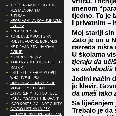
vrtiću.
Točnij
TEORIJA ZAVJERE: KAD JE
imenom “parad
NESTALA OPATIJA
tjedno.
To je 
BITI SAM
NEOBJAŠNJIVA KOMUNIKACIJA
i privatnim –
SVRAKA
Moj stariji si
PROTOKOL SNA
KOMETA LEMMON H2 NA
Zato je on u 
MJESTU AURORE BOREALIS
razreda ništa 
NE DIRAJ NIŠTA I NAHRANI
SVINJE
U školama vis
KONTROLA NOVCA
tjeraju da uči
KAKO NAS JEBU ILI ŠTO JE TO
se oslobodiš t
MATRIX
I NEED HELP FROM PEOPLE
Jedini način 
WHO LIVE IN USA
LINKOVI NA FILMOVE KOJE
je klavir.
Govo
MORATE POGLEDATI
da imaš tako
ZATVOREN MI JE YOU TUBE
KANAL “AGAINST THE GRAIN”
Sa liječenjem
IGOR KOSTELAC – NOT GUILTY
Trebalo je da
GOVNO I ISTINA UVIJEK
ISPLIVAJU NA POVRŠINU – KAD