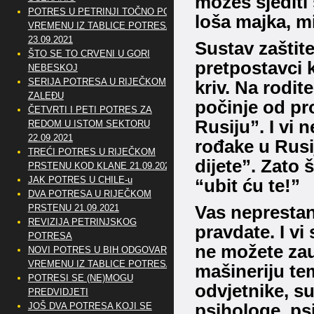
možeš sjediti 
POTRES U PETRINJI TOČNO PO
loša majka, mi
VREMENU IZ TABLICE POTRESA
23.09.2021
Sustav zaštit
ŠTO SE TO CRVENI U GORI
pretpostavci k
NEBESKOJ
SERIJA POTRESA U RIJEČKOM
kriv.
Na roditel
ZALEĐU
počinje od pr
ČETVRTI I PETI POTRES ZA
Rusiju”.
I vi 
REDOM U ISTOM SEKTORU
22.09.2021
rođake u Rusij
TREĆI POTRES U RIJEČKOM
dijete”.
Zato š
PRSTENU KOD KLANE 21.09.2021
JAK POTRES U CHILE-u
“ubit ću te!”
DVA POTRESA U RIJEČKOM
PRSTENU 21.09.2021
Vas neprestan
REVIZIJA PETRINJSKOG
pravdate. I v
POTRESA
ne možete zau
NOVI POTRES U BIH ODGOVARA
VREMENU IZ TABLICE POTRESA
mašineriju t
POTRESI SE (NE)MOGU
odvjetnike, su
PREDVIDJETI
JOŠ DVA POTRESA KOJI SE
psihologe, psi