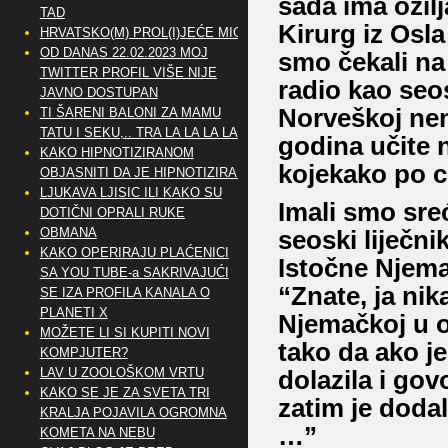
sada ima ožil
TAD
Kirurg iz Osl
HRVATSKO(M) PROL(I)JEĆE MIG
OD DANAS 22.02.2023 MOJ
smo čekali na 
TWITTER PROFIL VIŠE NIJE
radio kao seos
JAVNO DOSTUPAN
Norveškoj nem
TI ŠARENI BALONI ZA MAMU
TATU I SEKU,.. TRA LA LA LA LA
godina učite n
KAKO HIPNOTIZIRANOM
kojekako po c
OBJASNITI DA JE HIPNOTIZIRAN
LJUKAVA LJISIC ILI KAKO SU
Imali smo sre
DOTIČNI OPRALI RUKE
OBMANA
seoski liječn
KAKO OPERIRAJU PLAĆENICI
Istočne Njem
SA YOU TUBE-a SAKRIVAJUĆI
“Znate, ja nik
SE IZA PROFILA KANALA O
PLANETI X
Njemačkoj u o
MOŽETE LI SI KUPITI NOVI
tako da ako j
KOMPJUTER?
LAV U ZOOLOŠKOM VRTU
dolazila i gov
KAKO SE JE ZA SVETA TRI
zatim je dodal
KRALJA POJAVILA OGROMNA
…”
KOMETA NA NEBU