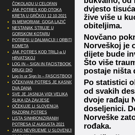
bukvalno, od m
ČOKOLADU U CELOFAN
dvjesto tisuć
JAK POTRES KOD OTOKA
žive više u k
KRETA U GRČKOJ 12.10.2021
IN MEMORIAM: GOGA LAZIĆ
obiteljima.
NESTANAK STRUJE U
GORSKOM KOTARU
Novčano pokri
POTRESI U DALMACIJI I ORBITE
Norveškoj je 
KOMETA
JAK POTRES KOD TRILJ-a U
dijete bude in
HRVATSKOJ
Što više traum
LOG IN – SIGN IN FACISTBOOK –
postaje ništa 
DRUGI DIO
Log In or Sign In – FASCISTBOOK
Po statistici
OČEKIVANI POTRES JE KASNIO
DVA DANA
od svakih de
SVE JE JASNIJA VIDI VELIKA
dvoje rađaju 
SLIKA IZA ZAVJESE
OČEKUJE LI SLOVENIJA
doseljenici.
D
RAZORNI POTRES
Norveške zato 
LISTA SINHRONIZIRANIH
rođaka.
POTRESA IZ AUGUSTA 2021
JAKO NEVRIJEME U SLOVENIJI