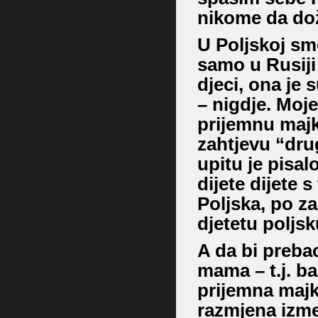
nikome da dož
U Poljskoj smo
samo u Rusiji
djeci, ona je 
– nigdje.
Moje 
prijemnu majk
zahtjevu “dru
upitu je pisalo
dijete dijete s
Poljska, po 
djetetu poljs
A da bi prebac
mama – t.j. b
prijemna majka
razmjena izme