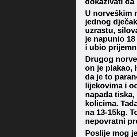
dokazivati ​​d
U norveškim n
jednog dječak
uzrastu, silov
je napunio 18
i ubio prijemn
Drugog norveš
on je plakao, 
da je to paran
lijekovima i o
napada tiska, 
kolicima. Tada
na 13-15kg. To 
nepovratni pr
Poslije mog je