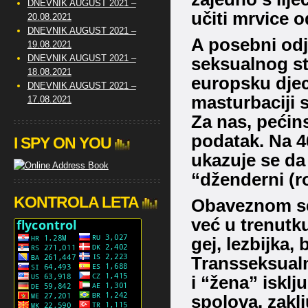
DNEVNIK AUGUST 2021 –
učiti mrvice o
20.08.2021
DNEVNIK AUGUST 2021 –
A posebni odj
19.08.2021
DNEVNIK AUGUST 2021 –
seksualnog st
18.08.2021
europsku djecu 
DNEVNIK AUGUST 2021 –
masturbaciji s
17.08.2021
Za nas, pećins
podatak.
Na 4
I SPY ON YOU
ukazuje se da
“dženderni (ro
KONTROLA LETA
Obaveznom se
već u trenutku
gej, lezbijka, 
Transseksual
i “žena” isklj
spolova, zaklj