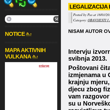
LEGALIZACIJA 
Posted by Pas at 18/01/20
Category:
OBAVIJESTI I
NISAM AUTOR O
NOTICE
MAPA AKTIVNIH
Intervju izvor
VULKANA
svibnja 2013.
[
enlarge
]
Poštovani čita
izmjenama u 
krajnju mjeru
djecu zbog fi
vam razgovor 
su u Norveško