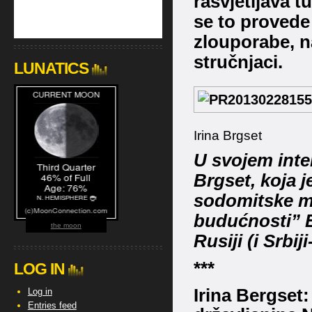
rasvjetljava t
se to provede
zlouporabe, n
stručnjaci.
LUNATICS
Irina Brgset
U svojem inte
Brgset, koja j
sodomitske maf
budućnosti” E
the moon
Rusiji (i Srbij
***
LOG IN
Irina Bergset:
Log in
Entries feed