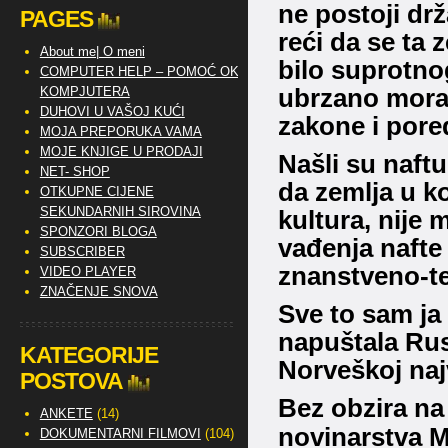
ne postoji drž
PAGES
reći da se ta 
About me| O meni
bilo suprotno
COMPUTER HELP – POMOĆ OKO
KOMPJUTERA
ubrzano mora
DUHOVI U VAŠOJ KUĆI
zakone i pore
MOJA PREPORUKA VAMA
MOJE KNJIGE U PRODAJI
Našli su naftu
NET- SHOP
da zemlja u k
OTKUPNE CIJENE
SEKUNDARNIH SIROVINA
kultura, nije
SPONZORI BLOGA
vađenja nafte 
SUBSCRIBER
znanstveno-t
VIDEO PLAYER
ZNAČENJE SNOVA
Sve to sam ja 
napuštala Rus
KATEGORIJE
Norveškoj najv
POSTOVA
Bez obzira na 
ANKETE
(14)
novinarstva M
DOKUMENTARNI FILMOVI
(104)