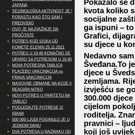
Pokazalo se d
JAPANA
kvota koliko s
SEIZMOLOŠKA AKTIVNOST JE U
PORASTU KAO ŠTO SAM I
socijalne zašt
PREDVIDIO
ga ispuni – to
OVO JE NAJVAŽNIJE DA
Grafici, dijag
PROČITATE
POTRES KOD SISKA OD
su djece u ko
KOMETE ELENIN 25.11.2021
POTRES U 19:49 KONAČNO SE
Nedavno sam 
UPARIO SA POTRESOM U 19:40
Šveđana.To je
NOVA POTRESNA TABLICA
djece u Šveds
PLACEBO VAKCINACIJA vs
PRAVA VAKCINACIJA
zemljama.
Rij
MASOVNE OBMANE NA KOJE NE
izvješću se g
REAGIRA NITKO
NOVI POTRES U PARITETU NA
300.000 djece 
TABLICI
cijelom pokol
POGLEDAJTE POTRESE IZ
roditelja.
Znans
IRANA
500 000 LJUDI POGINULO JE U
pravnici – lju
JEDNOM DANU
koji još uvijek
DVA POTRESA U RAZMAKU OD