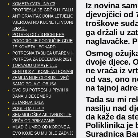
Iz novina sam
KOMETA CATALINA C3
PROTRESLA JE GRČKU I ITALIJU
djevojčici od 7
ANTIGRAVITACIJONA LETJELICA
troškove suda
VJEROJATNO KUĆNE ILI VOJNE
IZRADE
ga držali u za
POTRES OD 7.3 RICHTERA
naglavačke. Pe
POGODIO JE PODRUČJE GDJE
JE KOMETA LEONARD
Osmog ožujka 
POTRESNA TABLICA UPARENIH
POTRESA ZA DECEMBAR 2021
dvoje djece.
O
TORNADO U MAYFIELD
ne vraća iz vrti
KENTUCKY I KOMETA LEONARD
od vas, ono n
ZEMLJA NIJE GLOBUS – VEĆ
SAMO POLA GLOBUSA
na tajnoj adre
OVO SU POTRESI U PRVIH 9
DANA U DECEMBRU
Tada su mi rek
JUTARNJA IDILA
nasilju nad d
POGLEDAJTE!!!!
SEIZMOLOŠKA AKTIVNOST JE
da kaže da ste
VEĆA OD PRIKAZANE
Poliklinika je
MLADIĆ UMRO OD KORONE A
Suradnica Bar
EVO KOJE SU MU BILE ZADNJE