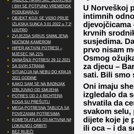
TABLICE HRVATSKE SLOVENIJE
U Norveškoj p
I BIH SE POTPUNO VREMENSKI
PODUDARAJU
intimnih odno
OBJEKT KOJI SE VIDIO PRIJE
djevojčicama 
IZLASKA SUNCA 3.01.2022 u 7:25
UJUTRO
krvnih srodnik
ZVIJEZDA SIRIUS SNIMLJENA
susjedima.
Da 
NOĆNOM KAMEROM
prvo nisam m
HIPER AKTIVNI POTRESI –
MJESEC NA 21%
Osmog ožujka 
DANAŠNJI POTRESI 29.12.2021
za djecu – Ba
SA SVIH STRANA
SITUACIJA NA NEBU DO KRAJA
sati.
Bili smo 
2021 GODINE
KAKO SAM SE NA BADNJAK
Oni imaju shem
IZBLJUVAO OD SMIJEHA
izgledalo da 
POTRES OD 2.4 RICHTERA
shvatila da ce
KOGA SU PREŠUTLI
MEGA POTRESNA TABLICA SA
svakom selu, p
POVEZANIM POTRESIMA
dijete koje je
KOMETA ATLAS Q3 AKTIVNA NA
LOKALNOJ ORBITI
ili oca – i da 
BEZ RIJEČI