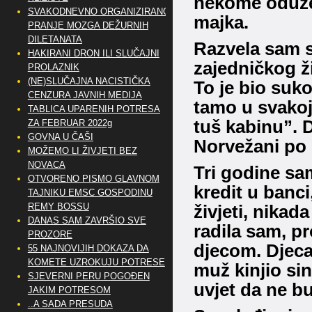
nekome oduzel
SVAKODNEVNO ORGANIZIRANO
majka.
PRANJE MOZGA DEŽURNIH
DILETANATA
Razvela sam s
HAKIRANI DRON ILI SLUČAJNI
zajedničkog ži
PROLAZNIK
(NE)SLUČAJNA NACISTIČKA
To je bio suko
CENZURA JAVNIH MEDIJA
tamo u svakoj 
TABLICA UPARENIH POTRESA
tuš kabinu”.
D
ZA FEBRUAR 2022g
GOVNA U ČAŠI
Norvežani po 
MOŽEMO LI ŽIVJETI BEZ
NOVACA
Tri godine sa
OTVORENO PISMO GLAVNOM
kredit u banci
TAJNIKU EMSC GOSPODINU
REMY BOSSU
živjeti, nika
DANAS SAM ZAVRŠIO SVE
radila sam, p
PROZORE
djecom.
Djeca
55 NAJNOVIJIH DOKAZA DA
KOMETE UZROKUJU POTRESE
muž kinjio sin
SJEVERNI PERU POGOĐEN
uvjet da ne bu
JAKIM POTRESOM
..A SADA PRESUDA