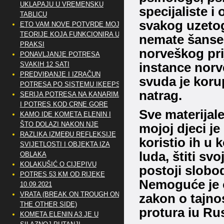
UKLAPAJU U VREMENSKU
specijaliste i
TABLICU
svakog uzeto
ETO VAM NOVE POTVRDE MOJE
TEORIJE KOJA FUNKCIONIRA U
nemate šanse s
PRAKSI
norveškog pr
PONAVLJANJE POTRESA
SVAKIH 12 SATI
instance norv
PREDVIĐANJE I IZRAČUN
svuda je korup
POTRESA PO SISTEMU IKEEPS
natrag.
SERIJA POTRESA NA KANARIMA
I POTRES KOD CRNE GORE
Sve materijale
KAMO IDE KOMETA ELENIN I
ŠTO DOLAZI NAKON NJE
mojoj djeci je
RAZLIKA IZMEĐU REFLEKSIJE
koristio ih u 
SVIJETLOSTI I OBJEKTA IZA
luda, štiti svo
OBLAKA
KOLAKUŠIĆ O CIJEPIVU
postoji slobod
POTRES 53 KM OD RIJEKE
Nemoguće je o
10.09.2021
VRATA (BREAK ON TROUGH ON
zakon o tajnos
THE OTHER SIDE)
protura iu Rus
KOMETA ELENIN A3 JE U