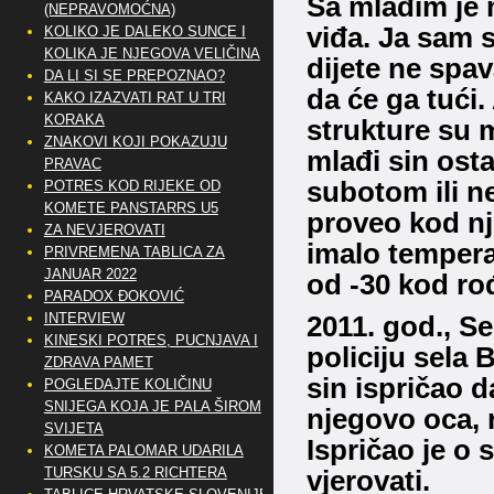
Sa mlađim je 
(NEPRAVOMOĆNA)
viđa.
Ja sam s
KOLIKO JE DALEKO SUNCE I
KOLIKA JE NJEGOVA VELIČINA
dijete ne spav
DA LI SI SE PREPOZNAO?
da će ga tući.
KAKO IZAZVATI RAT U TRI
KORAKA
strukture su m
ZNAKOVI KOJI POKAZUJU
mlađi sin ost
PRAVAC
subotom ili n
POTRES KOD RIJEKE OD
KOMETE PANSTARRS U5
proveo kod nje
ZA NEVJEROVATI
imalo tempera
PRIVREMENA TABLICA ZA
JANUAR 2022
od -30 kod ro
PARADOX ĐOKOVIĆ
INTERVIEW
2011. god., S
KINESKI POTRES, PUCNJAVA I
policiju sela 
ZDRAVA PAMET
sin ispričao d
POGLEDAJTE KOLIČINU
SNIJEGA KOJA JE PALA ŠIROM
njegovo oca, n
SVIJETA
Ispričao je o
KOMETA PALOMAR UDARILA
TURSKU SA 5.2 RICHTERA
vjerovati.