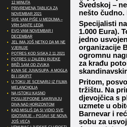
12 MINUTA
Švedskoj – ne
PRIVREMENA TABLICA ZA
nešto čudno.
NOVEMBAR 2021
SVE VAM PIŠE U MEDIJMA –
Specijalisti 
VRH SANTE LEDA
1.000 Eura).
T
EVO VAM NOVEMBAR I
DECEMBAR
jedno usvojeno
JEL IMA JOŠ NETKO DA MI NE
organizacije 
VJERUJE
POTRES KOD SISKA 2.11.2021
ogromnu nagr
POTRES U ZALEĐU RIJEKE
za krađu poto
BRŽI SAM OD ZVUKA
skandinavski
KUVA SE JUVA/SUPA, A MOGLA
BI I ISKIPIT
Pritom, posvoj
U TOKU JE SCENARIJ IZ FILMA
MELANCHOLIA
tržištu.
Na pri
NA ISTOKU KASNO
djevojčica s p
POSLIJEPODNE SAKRIVAJU
uzmete u obite
DIVA NAD HORIZONTOM
KAD MISLIŠ DA SI VIDIO SVE
Barnevar i re
IDIOTARIJE – POJAVI SE NOVA,..
sobu za usvoj
JOŠ VEĆA