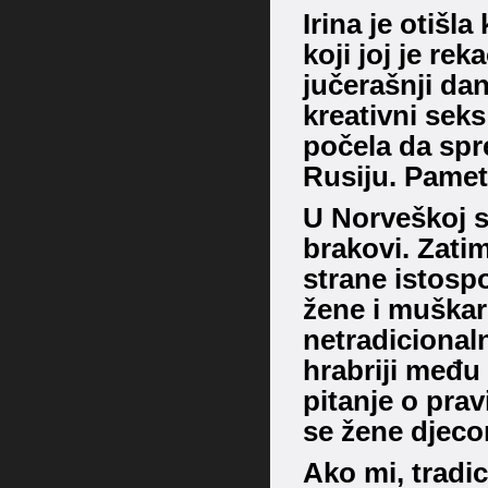
Irina je otišl
koji joj je rek
jučerašnji dan
kreativni seks
počela da spr
Rusiju. Pame
U Norveškoj su
brakovi. Zatim
strane istospo
žene i muškarc
netradicionaln
hrabriji među 
pitanje o pra
se žene djeco
Ako mi, tradic