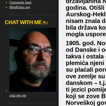
državljanina 
Comments feed
godina.
Otišl
WordPress.org
Aurskog-Hekla
nisam znala da
CHAT WITH ME
bila država ko
mogla uspored
1905. god.
Nor
od Danske i o
takva i ostal
plemića njeni ž
su plaćali por
ove zemlje su 
danskom – t.j
ti jezici pomij
koji se zove 
chat wih me
Norveškoj gov