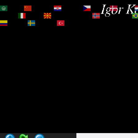
Igor Ko
العربية
简体中文
Hrvatski
Čeština‎
Dansk
Magyar
Italiano
Македонски јазик
Norsk bokmål
Español
Svenska
Türkçe