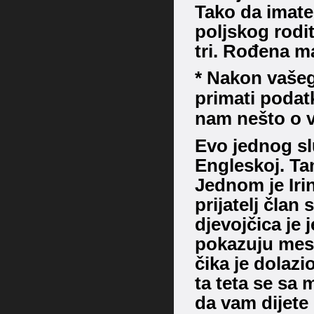
Tako da imate
poljskog rodit
tri.
Rođena maj
* Nakon vašeg
primati podat
nam nešto o v
Evo jednog slu
Engleskoj. Ta
Jednom je Irin
prijatelj čla
djevojčica je
pokazuju mesn
čika je dolaz
ta teta se sa
da vam dijete