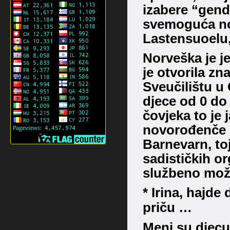
izabere “gen
svemoguća nor
Lastensuoelu,
Norveška je je
je otvorila zn
Sveučilištu u
djece od 0 do
čovjeka to je 
novorođenče 
Barnevarn, to
sadističkih or
službeno mož
* Irina, hajd
priču …
Meni su djecu 