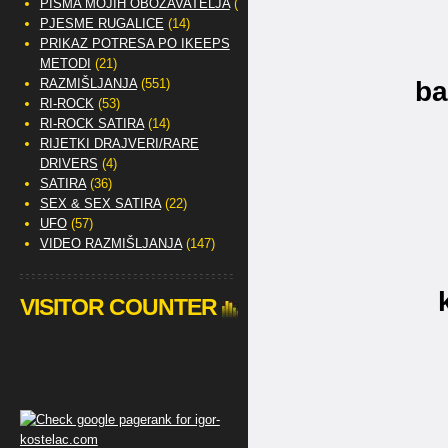
PISMA MOJIH OBOŽAVATELJA
(2)
PJESME RUGALICE
(14)
PRIKAZ POTRESA PO IKEEPS
METODI
(21)
RAZMIŠLJANJA
(551)
ba
RI-ROCK
(53)
RI-ROCK SATIRA
(14)
RIJETKI DRAJVERI/RARE
DRIVERS
(4)
SATIRA
(36)
SEX & SEX SATIRA
(22)
UFO
(57)
VIDEO RAZMIŠLJANJA
(147)
VISITOR COUNTER