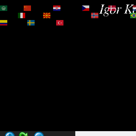
Igor Ko
العربية
简体中文
Hrvatski
Čeština‎
Dansk
Magyar
Italiano
Македонски јазик
Norsk bokmål
Español
Svenska
Türkçe