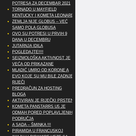
POTRESA ZA DECEMBAR 2021
TORNADO U MAYFIELD
KENTUCKY I KOMETA LEONARD
ZEMLJA NIJE GLOBUS – VEĆ
SAMO POLA GLOBUSA
OVO SU POTRESI U PRVIH 9
DANA U DECEMBRU
JUTARNJA IDILA
POGLEDAJTE!!!!
SEIZMOLOŠKA AKTIVNOST JE
VEĆA OD PRIKAZANE
MLADIĆ UMRO OD KORONE A
EVO KOJE SU MU BILE ZADNJE
RIJEČI
PREDRAČUN ZA HOSTING
BLOGA
AKTIVIRAN JE RIJEČKI PRSTEN
KOMETA PANSTARRS U5 JE
ODMAH PORED POPLAVLJENIH
PODRUČJA
A SADA – ŠMINKA !!!
PIRAMIDA U FRANCUSKOJ