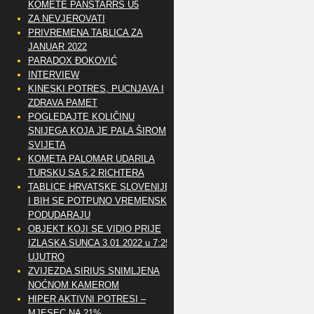
KOMETE PANSTARRS U5
ZA NEVJEROVATI
PRIVREMENA TABLICA ZA
JANUAR 2022
PARADOX ĐOKOVIĆ
INTERVIEW
KINESKI POTRES, PUCNJAVA I
ZDRAVA PAMET
POGLEDAJTE KOLIČINU
SNIJEGA KOJA JE PALA ŠIROM
SVIJETA
KOMETA PALOMAR UDARILA
TURSKU SA 5.2 RICHTERA
TABLICE HRVATSKE SLOVENIJE
I BIH SE POTPUNO VREMENSKI
PODUDARAJU
OBJEKT KOJI SE VIDIO PRIJE
IZLASKA SUNCA 3.01.2022 u 7:25
UJUTRO
ZVIJEZDA SIRIUS SNIMLJENA
NOĆNOM KAMEROM
HIPER AKTIVNI POTRESI –
MJESEC NA 21%