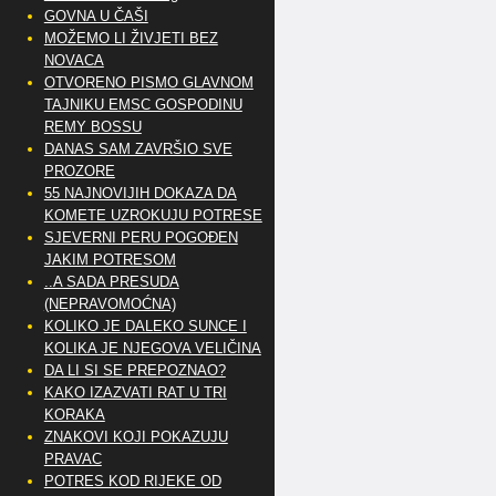
GOVNA U ČAŠI
MOŽEMO LI ŽIVJETI BEZ
NOVACA
OTVORENO PISMO GLAVNOM
TAJNIKU EMSC GOSPODINU
REMY BOSSU
DANAS SAM ZAVRŠIO SVE
PROZORE
55 NAJNOVIJIH DOKAZA DA
KOMETE UZROKUJU POTRESE
SJEVERNI PERU POGOĐEN
JAKIM POTRESOM
..A SADA PRESUDA
(NEPRAVOMOĆNA)
KOLIKO JE DALEKO SUNCE I
KOLIKA JE NJEGOVA VELIČINA
DA LI SI SE PREPOZNAO?
KAKO IZAZVATI RAT U TRI
KORAKA
ZNAKOVI KOJI POKAZUJU
PRAVAC
POTRES KOD RIJEKE OD