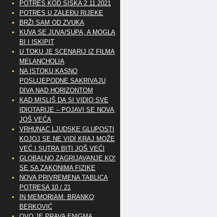
POTRES KOD SISKA 2.11.2021
POTRES U ZALEĐU RIJEKE
BRŽI SAM OD ZVUKA
KUVA SE JUVA/SUPA, A MOGLA
BI I ISKIPIT
U TOKU JE SCENARIJ IZ FILMA
MELANCHOLIA
NA ISTOKU KASNO
POSLIJEPODNE SAKRIVAJU
DIVA NAD HORIZONTOM
KAD MISLIŠ DA SI VIDIO SVE
IDIOTARIJE – POJAVI SE NOVA,..
JOŠ VEĆA
VRHUNAC LJUDSKE GLUPOSTI
KOJOJ SE NE VIDI KRAJ MOŽE
VEĆ I SUTRA BITI JOŠ VEĆI
GLOBALNO ZAGRIJAVANJE KOSI
SE SA ZAKONIMA FIZIKE
NOVA PRIVREMENA TABLICA
POTRESA 10 / 21
IN MEMORIAM: BRANKO
BERKOVIĆ
OVO JE PRAVA ENIGMA