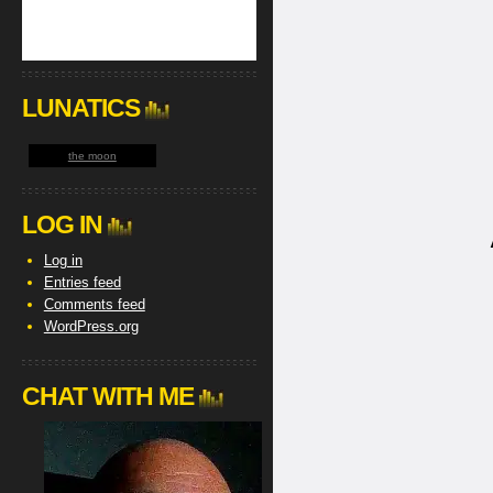
LUNATICS
the moon
LOG IN
Log in
Entries feed
Comments feed
WordPress.org
CHAT WITH ME