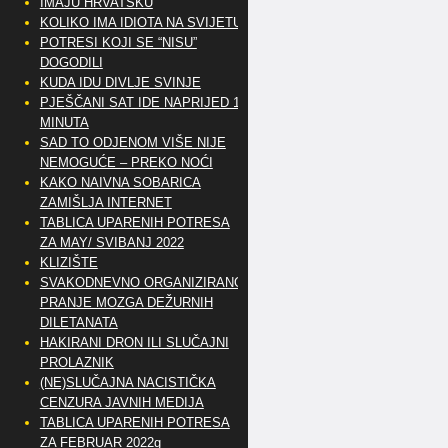
IMAJU HRVATSKU
KOLIKO IMA IDIOTA NA SVIJETU?
POTRESI KOJI SE “NISU”
DOGODILI
KUDA IDU DIVLJE SVINJE
PJEŠČANI SAT IDE NAPRIJED 10
MINUTA
SAD TO ODJENOM VIŠE NIJE
NEMOGUĆE – PREKO NOĆI
KAKO NAIVNA SOBARICA
ZAMIŠLJA INTERNET
TABLICA UPARENIH POTRESA
ZA MAY/ SVIBANJ 2022
KLIZIŠTE
SVAKODNEVNO ORGANIZIRANO
PRANJE MOZGA DEŽURNIH
DILETANATA
HAKIRANI DRON ILI SLUČAJNI
PROLAZNIK
(NE)SLUČAJNA NACISTIČKA
CENZURA JAVNIH MEDIJA
TABLICA UPARENIH POTRESA
ZA FEBRUAR 2022g