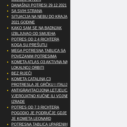
DANAŠNJI POTRESI 29.12.2021
SA SVIH STRANA
SITUACIJA NA NEBU DO KRAJA
2021 GODINE
KAKO SAM SE NA BADNJAK
IZBLJUVAO OD SMIJEHA
POTRES OD 2.4 RICHTERA
KOGA SU PREŠUTLI
MEGA POTRESNA TABLICA SA
POVEZANIM POTRESIMA
KOMETA ATLAS Q3 AKTIVNA NA
LOKALNOJ ORBITI
BEZ RIJEČI
KOMETA CATALINA C3
PROTRESLA JE GRČKU I ITALIJU
ANTIGRAVITACIJONA LETJELICA
VJEROJATNO KUĆNE ILI VOJNE
IZRADE
POTRES OD 7.3 RICHTERA
POGODIO JE PODRUČJE GDJE
JE KOMETA LEONARD
POTRESNA TABLICA UPARENIH