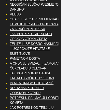
NEOBIČAN SLUČAJ PJESME “OH
DARLING”
REBUS
OBAVIJEST O PRIPREMI IZRADE
KOMPJUTERSKOG PROGRAMA
ZA IZRAČUN POTRESA
JAK POTRES U MORU KOD
GRČKOG OTOKA CRETA
ŽELITE LI SE DOBRO NASMIJATI
– UKOPČAJTE HRVATSKE
SUBTITLOVE
PAMETNOM DOSTA
A ONDA JE SVIZAC,… ZAMOTAO
ČOKOLADU U CELOFAN
JAK POTRES KOD OTOKA
KRETA U GRČKOJ 12.10.2021
IN MEMORIAM: GOGA LAZIĆ
NESTANAK STRUJE U
GORSKOM KOTARU
POTRESI U DALMACIJI I ORBITE
KOMETA
JAK POTRES KOD TRILJ-a U