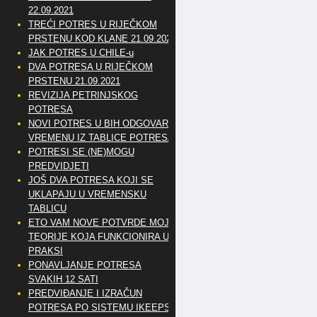
22.09.2021
TREĆI POTRES U RIJEČKOM
PRSTENU KOD KLANE 21.09.2021
JAK POTRES U CHILE-u
DVA POTRESA U RIJEČKOM
PRSTENU 21.09.2021
REVIZIJA PETRINJSKOG
POTRESA
NOVI POTRES U BIH ODGOVARA
VREMENU IZ TABLICE POTRESA
POTRESI SE (NE)MOGU
PREDVIDJETI
JOŠ DVA POTRESA KOJI SE
UKLAPAJU U VREMENSKU
TABLICU
ETO VAM NOVE POTVRDE MOJE
TEORIJE KOJA FUNKCIONIRA U
PRAKSI
PONAVLJANJE POTRESA
SVAKIH 12 SATI
PREDVIĐANJE I IZRAČUN
POTRESA PO SISTEMU IKEEPS