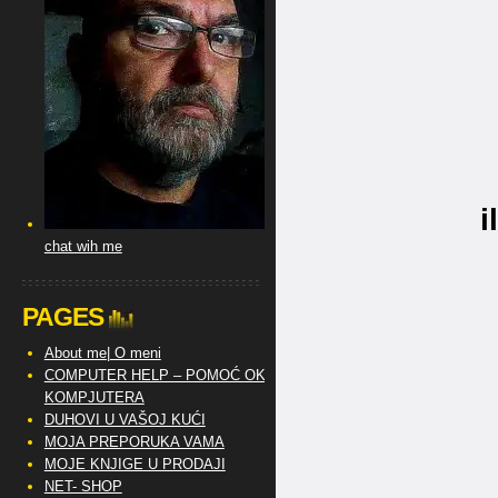
i
chat wih me
PAGES
About me| O meni
COMPUTER HELP – POMOĆ OKO
KOMPJUTERA
DUHOVI U VAŠOJ KUĆI
MOJA PREPORUKA VAMA
MOJE KNJIGE U PRODAJI
NET- SHOP