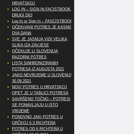
HRVATSKOJ
LOG IN – SIGN IN FACISTBOOK –
DRUGI DIO
Log In or Sign In – FASCISTBOOK
OČEKIVANI POTRES JE KASNIO
DVA DANA
SVE JE JASNIJA VIDI VELIKA
SLIKA IZA ZAVJESE
OČEKUJE LI SLOVENIJA
RAZORNI POTRES
LISTA SINHRONIZIRANIH
POTRESA IZ AUGUSTA 2021
JAKO NEVRIJEME U SLOVENIJI
30.09.2021
NOVI POTRES U HRVATSKOJ
OPET JE U TABLICI POTRESA
SAVRŠENO TOČNO – POTRESI
SE PONAVLJAJU U ISTO
VRIJEME
PONOVNO JAKI POTRES U
GRČKOJ 5.3 RICHTERA
POTRES OD 6 RICHTERA U