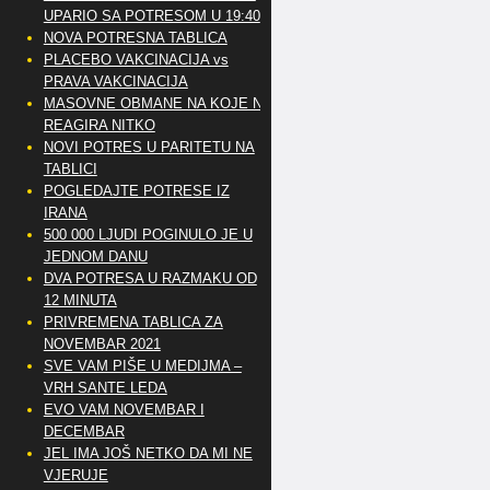
UPARIO SA POTRESOM U 19:40
NOVA POTRESNA TABLICA
PLACEBO VAKCINACIJA vs
PRAVA VAKCINACIJA
MASOVNE OBMANE NA KOJE NE
REAGIRA NITKO
NOVI POTRES U PARITETU NA
TABLICI
POGLEDAJTE POTRESE IZ
IRANA
500 000 LJUDI POGINULO JE U
JEDNOM DANU
DVA POTRESA U RAZMAKU OD
12 MINUTA
PRIVREMENA TABLICA ZA
NOVEMBAR 2021
SVE VAM PIŠE U MEDIJMA –
VRH SANTE LEDA
EVO VAM NOVEMBAR I
DECEMBAR
JEL IMA JOŠ NETKO DA MI NE
VJERUJE