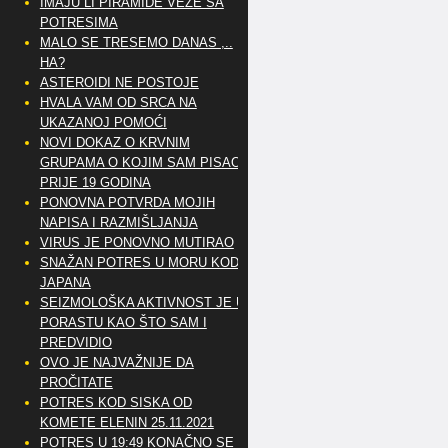
IMAJU LI PIRAMIDE VEZE SA
POTRESIMA
MALO SE TRESEMO DANAS ,..
HA?
ASTEROIDI NE POSTOJE
HVALA VAM OD SRCA NA
UKAZANOJ POMOĆI
NOVI DOKAZ O KRVNIM
GRUPAMA O KOJIM SAM PISAO
PRIJE 19 GODINA
PONOVNA POTVRDA MOJIH
NAPISA I RAZMIŠLJANJA
VIRUS JE PONOVNO MUTIRAO
SNAŽAN POTRES U MORU KOD
JAPANA
SEIZMOLOŠKA AKTIVNOST JE U
PORASTU KAO ŠTO SAM I
PREDVIDIO
OVO JE NAJVAŽNIJE DA
PROČITATE
POTRES KOD SISKA OD
KOMETE ELENIN 25.11.2021
POTRES U 19:49 KONAČNO SE