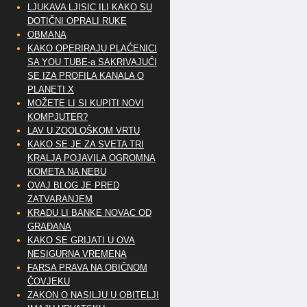
LJUKAVA LJISIC ILI KAKO SU
DOTIČNI OPRALI RUKE
OBMANA
KAKO OPERIRAJU PLAĆENICI
SA YOU TUBE-a SAKRIVAJUĆI
SE IZA PROFILA KANALA O
PLANETI X
MOŽETE LI SI KUPITI NOVI
KOMPJUTER?
LAV U ZOOLOŠKOM VRTU
KAKO SE JE ZA SVETA TRI
KRALJA POJAVILA OGROMNA
KOMETA NA NEBU
OVAJ BLOG JE PRED
ZATVARANJEM
KRADU LI BANKE NOVAC OD
GRAĐANA
KAKO SE GRIJATI U OVA
NESIGURNA VREMENA
FARSA PRAVA NA OBIČNOM
ČOVJEKU
ZAKON O NASILJU U OBITELJI