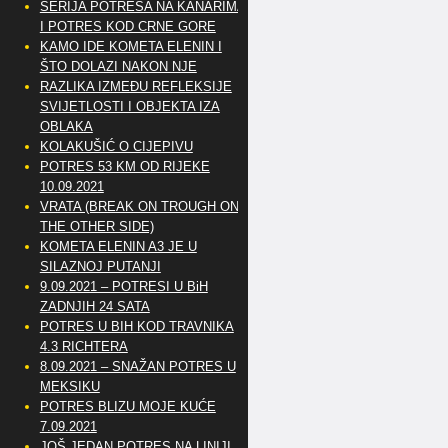
SERIJA POTRESA NA KANARIMA
I POTRES KOD CRNE GORE
KAMO IDE KOMETA ELENIN I
ŠTO DOLAZI NAKON NJE
RAZLIKA IZMEĐU REFLEKSIJE
SVIJETLOSTI I OBJEKTA IZA
OBLAKA
KOLAKUŠIĆ O CIJEPIVU
POTRES 53 KM OD RIJEKE
10.09.2021
VRATA (BREAK ON TROUGH ON
THE OTHER SIDE)
KOMETA ELENIN A3 JE U
SILAZNOJ PUTANJI
9.09.2021 – POTRESI U BiH
ZADNJIH 24 SATA
POTRES U BIH KOD TRAVNIKA
4.3 RICHTERA
8.09.2021 – SNAŽAN POTRES U
MEKSIKU
POTRES BLIZU MOJE KUĆE
7.09.2021
JOŠ JEDAN POTRES NA LINIJI