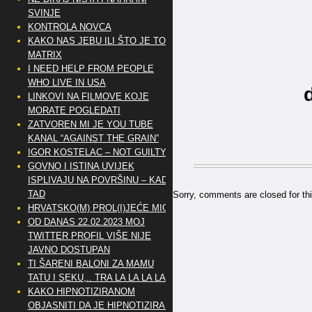
SVINJE
KONTROLA NOVCA
KAKO NAS JEBU ILI ŠTO JE TO
MATRIX
I NEED HELP FROM PEOPLE
WHO LIVE IN USA
LINKOVI NA FILMOVE KOJE
MORATE POGLEDATI
ZATVOREN MI JE YOU TUBE
KANAL “AGAINST THE GRAIN”
IGOR KOSTELAC – NOT GUILTY
GOVNO I ISTINA UVIJEK
ISPLIVAJU NA POVRŠINU – KAD
TAD
Sorry, comments are closed for thi
HRVATSKO(M) PROL(I)JEĆE MIG
OD DANAS 22.02.2023 MOJ
TWITTER PROFIL VIŠE NIJE
JAVNO DOSTUPAN
TI ŠARENI BALONI ZA MAMU
TATU I SEKU,.. TRA LA LA LA LA
KAKO HIPNOTIZIRANOM
OBJASNITI DA JE HIPNOTIZIRAN