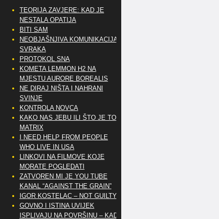
TEORIJA ZAVJERE: KAD JE
NESTALA OPATIJA
BITI SAM
NEOBJAŠNJIVA KOMUNIKACIJA
SVRAKA
PROTOKOL SNA
KOMETA LEMMON H2 NA
MJESTU AURORE BOREALIS
NE DIRAJ NIŠTA I NAHRANI
SVINJE
KONTROLA NOVCA
KAKO NAS JEBU ILI ŠTO JE TO
MATRIX
I NEED HELP FROM PEOPLE
WHO LIVE IN USA
LINKOVI NA FILMOVE KOJE
MORATE POGLEDATI
ZATVOREN MI JE YOU TUBE
KANAL “AGAINST THE GRAIN”
IGOR KOSTELAC – NOT GUILTY
GOVNO I ISTINA UVIJEK
ISPLIVAJU NA POVRŠINU – KAD