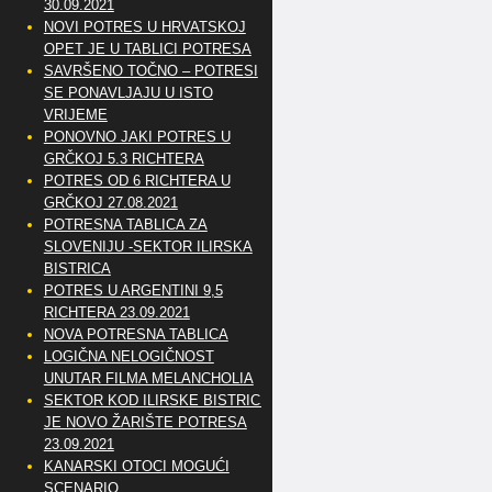
30.09.2021
NOVI POTRES U HRVATSKOJ
OPET JE U TABLICI POTRESA
SAVRŠENO TOČNO – POTRESI
SE PONAVLJAJU U ISTO
VRIJEME
PONOVNO JAKI POTRES U
GRČKOJ 5.3 RICHTERA
POTRES OD 6 RICHTERA U
GRČKOJ 27.08.2021
POTRESNA TABLICA ZA
SLOVENIJU -SEKTOR ILIRSKA
BISTRICA
POTRES U ARGENTINI 9,5
RICHTERA 23.09.2021
NOVA POTRESNA TABLICA
LOGIČNA NELOGIČNOST
UNUTAR FILMA MELANCHOLIA
SEKTOR KOD ILIRSKE BISTRICE
JE NOVO ŽARIŠTE POTRESA
23.09.2021
KANARSKI OTOCI MOGUĆI
SCENARIO