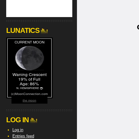
LUNATICS
the moon
LOG IN
Log in
Entries feed