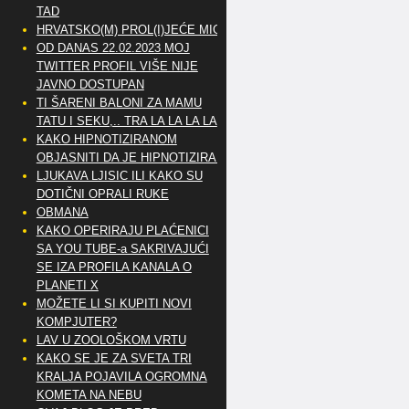
TAD
HRVATSKO(M) PROL(I)JEĆE MIG
OD DANAS 22.02.2023 MOJ
TWITTER PROFIL VIŠE NIJE
JAVNO DOSTUPAN
TI ŠARENI BALONI ZA MAMU
TATU I SEKU,.. TRA LA LA LA LA
KAKO HIPNOTIZIRANOM
OBJASNITI DA JE HIPNOTIZIRAN
LJUKAVA LJISIC ILI KAKO SU
DOTIČNI OPRALI RUKE
OBMANA
KAKO OPERIRAJU PLAĆENICI
SA YOU TUBE-a SAKRIVAJUĆI
SE IZA PROFILA KANALA O
PLANETI X
MOŽETE LI SI KUPITI NOVI
KOMPJUTER?
LAV U ZOOLOŠKOM VRTU
KAKO SE JE ZA SVETA TRI
KRALJA POJAVILA OGROMNA
KOMETA NA NEBU