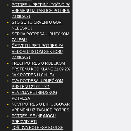
POTRES U PETRINJI TOČNO PO
VREMENU IZ TABLICE POTRESA
23.09.2021
ŠTO SE TO CRVENI U GORI
NEBESKOJ
SERIJA POTRESA U RIJEČKOM
ZALEĐU
ČETVRTI I PETI POTRES ZA
REDOM U ISTOM SEKTORU
22.09.2021
TREĆI POTRES U RIJEČKOM
PRSTENU KOD KLANE 21.09.2021
JAK POTRES U CHILE-u
DVA POTRESA U RIJEČKOM
PRSTENU 21.09.2021
REVIZIJA PETRINJSKOG
POTRESA
NOVI POTRES U BIH ODGOVARA
VREMENU IZ TABLICE POTRESA
POTRESI SE (NE)MOGU
PREDVIDJETI
JOŠ DVA POTRESA KOJI SE