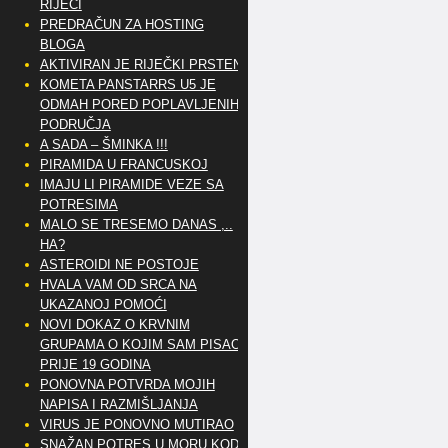
RIJEČI
PREDRAČUN ZA HOSTING
BLOGA
AKTIVIRAN JE RIJEČKI PRSTEN
KOMETA PANSTARRS U5 JE
ODMAH PORED POPLAVLJENIH
PODRUČJA
A SADA – ŠMINKA !!!
PIRAMIDA U FRANCUSKOJ
IMAJU LI PIRAMIDE VEZE SA
POTRESIMA
MALO SE TRESEMO DANAS ,..
HA?
ASTEROIDI NE POSTOJE
HVALA VAM OD SRCA NA
UKAZANOJ POMOĆI
NOVI DOKAZ O KRVNIM
GRUPAMA O KOJIM SAM PISAO
PRIJE 19 GODINA
PONOVNA POTVRDA MOJIH
NAPISA I RAZMIŠLJANJA
VIRUS JE PONOVNO MUTIRAO
SNAŽAN POTRES U MORU KOD