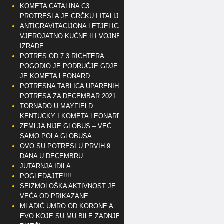
KOMETA CATALINA C3
PROTRESLA JE GRČKU I ITALIJU
ANTIGRAVITACIJONA LETJELICA
VJEROJATNO KUĆNE ILI VOJNE
IZRADE
POTRES OD 7.3 RICHTERA
POGODIO JE PODRUČJE GDJE
JE KOMETA LEONARD
POTRESNA TABLICA UPARENIH
POTRESA ZA DECEMBAR 2021
TORNADO U MAYFIELD
KENTUCKY I KOMETA LEONARD
ZEMLJA NIJE GLOBUS – VEĆ
SAMO POLA GLOBUSA
OVO SU POTRESI U PRVIH 9
DANA U DECEMBRU
JUTARNJA IDILA
POGLEDAJTE!!!!
SEIZMOLOŠKA AKTIVNOST JE
VEĆA OD PRIKAZANE
MLADIĆ UMRO OD KORONE A
EVO KOJE SU MU BILE ZADNJE