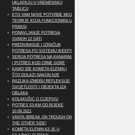
UKLAPAJU U VREMENSKU
TABLICU
ETO VAM NOVE POTVRDE MOJE
TEORIJE KOJA FUNKCIONIRA U
PRAKSI
PONAVLJANJE POTRESA
SVAKIH 12 SATI
PREDVIĐANJE I IZRAČUN
POTRESA PO SISTEMU IKEEPS
SERIJA POTRESA NA KANARIMA
I POTRES KOD CRNE GORE
KAMO IDE KOMETA ELENIN I
ŠTO DOLAZI NAKON NJE
RAZLIKA IZMEĐU REFLEKSIJE
SVIJETLOSTI I OBJEKTA IZA
OBLAKA
KOLAKUŠIĆ O CIJEPIVU
POTRES 53 KM OD RIJEKE
10.09.2021
VRATA (BREAK ON TROUGH ON
THE OTHER SIDE)
KOMETA ELENIN A3 JE U