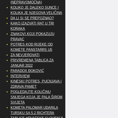
(NEPRAVOMOĆNA)
KOLIKO JE DALEKO SUNCE I
KOLIKA JE NJEGOVA VELIČINA
DA LI SI SE PREPOZNAO?
KAKO IZAZVATI RAT U TRI
KORAKA
ZNAKOVI KOJI POKAZUJU
PRAVAC
POTRES KOD RIJEKE OD
KOMETE PANSTARRS U5
ZA NEVJEROVATI
PRIVREMENA TABLICA ZA
JANUAR 2022
PARADOX ĐOKOVIĆ
INTERVIEW
KINESKI POTRES, PUCNJAVA I
ZDRAVA PAMET
POGLEDAJTE KOLIČINU
SNIJEGA KOJA JE PALA ŠIROM
SVIJETA
KOMETA PALOMAR UDARILA
TURSKU SA 5.2 RICHTERA