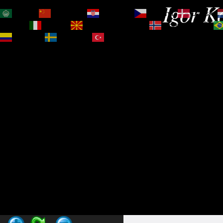
Igor Ko
العربية
简体中文
Hrvatski
Čeština‎
Dansk
Magyar
Italiano
Македонски јазик
Norsk bokmål
Español
Svenska
Türkçe