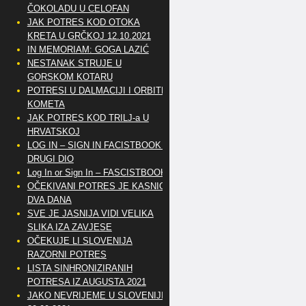
ČOKOLADU U CELOFAN
JAK POTRES KOD OTOKA
KRETA U GRČKOJ 12.10.2021
IN MEMORIAM: GOGA LAZIĆ
NESTANAK STRUJE U
GORSKOM KOTARU
POTRESI U DALMACIJI I ORBITE
KOMETA
JAK POTRES KOD TRILJ-a U
HRVATSKOJ
LOG IN – SIGN IN FACISTBOOK –
DRUGI DIO
Log In or Sign In – FASCISTBOOK
OČEKIVANI POTRES JE KASNIO
DVA DANA
SVE JE JASNIJA VIDI VELIKA
SLIKA IZA ZAVJESE
OČEKUJE LI SLOVENIJA
RAZORNI POTRES
LISTA SINHRONIZIRANIH
POTRESA IZ AUGUSTA 2021
JAKO NEVRIJEME U SLOVENIJI