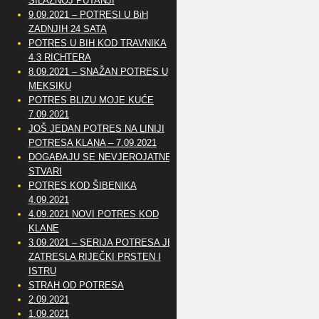
SILAZNOJ PUTANJI
9.09.2021 – POTRESI U BiH
ZADNJIH 24 SATA
POTRES U BIH KOD TRAVNIKA
4.3 RICHTERA
8.09.2021 – SNAŽAN POTRES U
MEKSIKU
POTRES BLIZU MOJE KUĆE
7.09.2021
JOŠ JEDAN POTRES NA LINIJI
POTRESA KLANA – 7.09.2021
DOGAĐAJU SE NEVJEROJATNE
STVARI
POTRES KOD ŠIBENIKA
4.09.2021
4.09.2021 NOVI POTRES KOD
KLANE
3.09.2021 – SERIJA POTRESA JE
ZATRESLA RIJEČKI PRSTEN I
ISTRU
STRAH OD POTRESA
2.09.2021
1.09.2021