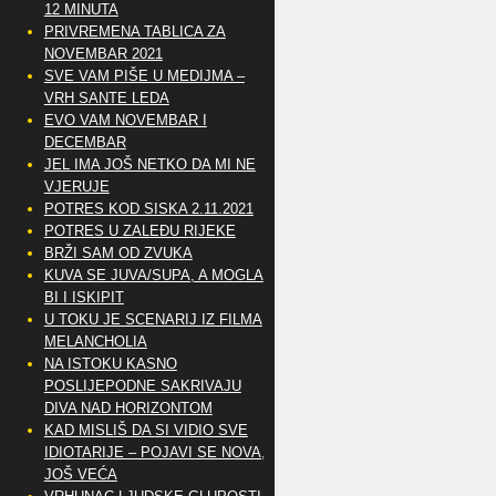
12 MINUTA
PRIVREMENA TABLICA ZA
NOVEMBAR 2021
SVE VAM PIŠE U MEDIJMA –
VRH SANTE LEDA
EVO VAM NOVEMBAR I
DECEMBAR
JEL IMA JOŠ NETKO DA MI NE
VJERUJE
POTRES KOD SISKA 2.11.2021
POTRES U ZALEĐU RIJEKE
BRŽI SAM OD ZVUKA
KUVA SE JUVA/SUPA, A MOGLA
BI I ISKIPIT
U TOKU JE SCENARIJ IZ FILMA
MELANCHOLIA
NA ISTOKU KASNO
POSLIJEPODNE SAKRIVAJU
DIVA NAD HORIZONTOM
KAD MISLIŠ DA SI VIDIO SVE
IDIOTARIJE – POJAVI SE NOVA,..
JOŠ VEĆA