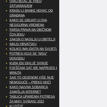
OVAJ BLOG JE PRED
ZATVARANJEM
KRADU LI BANKE NOVAC OD
GRAĐANA
KAKO SE GRIJATI U OVA
NESIGURNA VREMENA
FARSA PRAVA NA OBIČNOM
ČOVJEKU
ZAKON O NASILJU U OBITELJI
IMAJU HRVATSKU
KOLIKO IMA IDIOTA NA SVIJETU?
POTRESI KOJI SE “NISU”
DOGODILI
KUDA IDU DIVLJE SVINJE
PJEŠČANI SAT IDE NAPRIJED 10
MINUTA
SAD TO ODJENOM VIŠE NIJE
NEMOGUĆE – PREKO NOĆI
KAKO NAIVNA SOBARICA
ZAMIŠLJA INTERNET
TABLICA UPARENIH POTRESA
ZA MAY/ SVIBANJ 2022
KLIZIŠTE