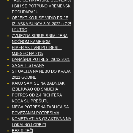
TABLICE HRVATSKE SLOVENIJE
I BIH SE POTPUNO VREMENSKI
PODUDARAJU
OBJEKT KOJI SE VIDIO PRIJE
IZLASKA SUNCA 3.01.2022 u 7:25
UJUTRO
ZVIJEZDA SIRIUS SNIMLJENA
NOĆNOM KAMEROM
HIPER AKTIVNI POTRESI –
MJESEC NA 21%
DANAŠNJI POTRESI 29.12.2021
SA SVIH STRANA
SITUACIJA NA NEBU DO KRAJA
2021 GODINE
KAKO SAM SE NA BADNJAK
IZBLJUVAO OD SMIJEHA
POTRES OD 2.4 RICHTERA
KOGA SU PREŠUTLI
MEGA POTRESNA TABLICA SA
POVEZANIM POTRESIMA
KOMETA ATLAS Q3 AKTIVNA NA
LOKALNOJ ORBITI
BEZ RIJEČI