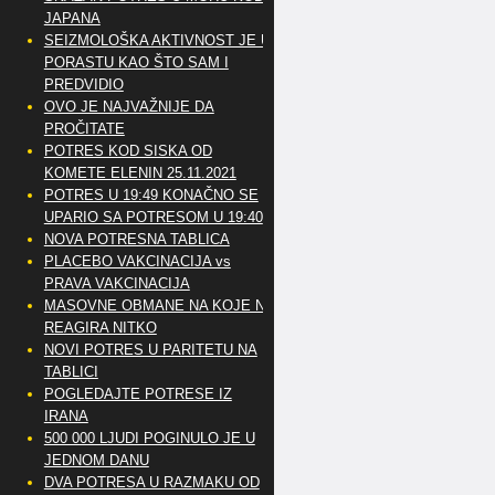
JAPANA
SEIZMOLOŠKA AKTIVNOST JE U
PORASTU KAO ŠTO SAM I
PREDVIDIO
OVO JE NAJVAŽNIJE DA
PROČITATE
POTRES KOD SISKA OD
KOMETE ELENIN 25.11.2021
POTRES U 19:49 KONAČNO SE
UPARIO SA POTRESOM U 19:40
NOVA POTRESNA TABLICA
PLACEBO VAKCINACIJA vs
PRAVA VAKCINACIJA
MASOVNE OBMANE NA KOJE NE
REAGIRA NITKO
NOVI POTRES U PARITETU NA
TABLICI
POGLEDAJTE POTRESE IZ
IRANA
500 000 LJUDI POGINULO JE U
JEDNOM DANU
DVA POTRESA U RAZMAKU OD