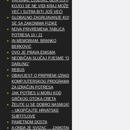
VRHUNAC LJUDSKE GLUPOSTI
KOJOJ SE NE VIDI KRAJ MOŽE
VEĆ I SUTRA BITI JOŠ VEĆI
GLOBALNO ZAGRIJAVANJE KOSI
SE SA ZAKONIMA FIZIKE
NOVA PRIVREMENA TABLICA
POTRESA 10 / 21
IN MEMORIAM: BRANKO
BERKOVIĆ
OVO JE PRAVA ENIGMA
NEOBIČAN SLUČAJ PJESME “OH
DARLING”
REBUS
OBAVIJEST O PRIPREMI IZRADE
KOMPJUTERSKOG PROGRAMA
ZA IZRAČUN POTRESA
JAK POTRES U MORU KOD
GRČKOG OTOKA CRETA
ŽELITE LI SE DOBRO NASMIJATI
– UKOPČAJTE HRVATSKE
SUBTITLOVE
PAMETNOM DOSTA
A ONDA JE SVIZAC,… ZAMOTAO