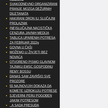
SVAKODNEVNO ORGANIZIRANO
PRANJE MOZGA DEŽURNIH
DILETANATA
HAKIRANI DRON ILI SLUČAJNI
PROLAZNIK
(NE)SLUČAJNA NACISTIČKA
CENZURA JAVNIH MEDIJA
TABLICA UPARENIH POTRESA
ZA FEBRUAR 2022g
GOVNA U ČAŠI
MOŽEMO LI ŽIVJETI BEZ
NOVACA
OTVORENO PISMO GLAVNOM
TAJNIKU EMSC GOSPODINU
REMY BOSSU
DANAS SAM ZAVRŠIO SVE
PROZORE
55 NAJNOVIJIH DOKAZA DA
KOMETE UZROKUJU POTRESE
SJEVERNI PERU POGOĐEN
JAKIM POTRESOM
..A SADA PRESUDA