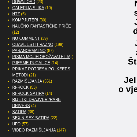
DOWNLOAD
(23)
GALERIJA SLIKA
(10)
HTZ
(5)
KOMPJUTERI
(39)
NAUČNO FANTASTIČNE PRIČE
(12)
NO COMMENT
(39)
OBAVIJESTI I RAZNO
(199)
PARANORMALNO
(87)
PISMA MOJIH OBOŽAVATELJA
(2)
Št
PJESME RUGALICE
(14)
PRIKAZ POTRESA PO IKEEPS
METODI
(21)
Jel
RAZMIŠLJANJA
(551)
o vj
RI-ROCK
(53)
RI-ROCK SATIRA
(14)
RIJETKI DRAJVERI/RARE
DRIVERS
(4)
SATIRA
(36)
SEX & SEX SATIRA
(22)
UFO
(57)
VIDEO RAZMIŠLJANJA
(147)