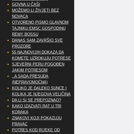
GOVNA U ČAŠI
MOŽEMO LI ŽIVJETI BEZ
NOVACA
OTVORENO PISMO GLAVNOM
TAJNIKU EMSC GOSPODINU
REMY BOSSU
DANAS SAM ZAVRŠIO SVE
PROZORE
55 NAJNOVIJIH DOKAZA DA
KOMETE UZROKUJU POTRESE
SJEVERNI PERU POGOĐEN
JAKIM POTRESOM
..A SADA PRESUDA
(NEPRAVOMOĆNA)
KOLIKO JE DALEKO SUNCE I
KOLIKA JE NJEGOVA VELIČINA
DA LI SI SE PREPOZNAO?
KAKO IZAZVATI RAT U TRI
KORAKA
ZNAKOVI KOJI POKAZUJU
PRAVAC
POTRES KOD RIJEKE OD