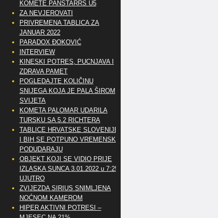
KOMETE PANSTARRS U5
ZA NEVJEROVATI
PRIVREMENA TABLICA ZA
JANUAR 2022
PARADOX ĐOKOVIĆ
INTERVIEW
KINESKI POTRES, PUCNJAVA I
ZDRAVA PAMET
POGLEDAJTE KOLIČINU
SNIJEGA KOJA JE PALA ŠIROM
SVIJETA
KOMETA PALOMAR UDARILA
TURSKU SA 5.2 RICHTERA
TABLICE HRVATSKE SLOVENIJE
I BIH SE POTPUNO VREMENSKI
PODUDARAJU
OBJEKT KOJI SE VIDIO PRIJE
IZLASKA SUNCA 3.01.2022 u 7:25
UJUTRO
ZVIJEZDA SIRIUS SNIMLJENA
NOĆNOM KAMEROM
HIPER AKTIVNI POTRESI –
MJESEC NA 21%