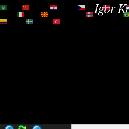
Igor Ko
العربية
简体中文
Hrvatski
Čeština‎
Dansk
Magyar
Italiano
Македонски јазик
Norsk bokmål
Español
Svenska
Türkçe