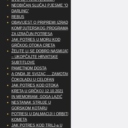
NEOBIČAN SLUČAJ PJESME “OH
DARLING”
REBUS
OBAVIJEST O PRIPREMI IZRADE
KOMPJUTERSKOG PROGRAMA
ZA IZRAČUN POTRESA
JAK POTRES U MORU KOD
GRČKOG OTOKA CRETA
ŽELITE LI SE DOBRO NASMIJATI
– UKOPČAJTE HRVATSKE
SUBTITLOVE
PAMETNOM DOSTA
A ONDA JE SVIZAC,… ZAMOTAO
ČOKOLADU U CELOFAN
JAK POTRES KOD OTOKA
KRETA U GRČKOJ 12.10.2021
IN MEMORIAM: GOGA LAZIĆ
NESTANAK STRUJE U
GORSKOM KOTARU
POTRESI U DALMACIJI I ORBITE
KOMETA
JAK POTRES KOD TRILJ-a U