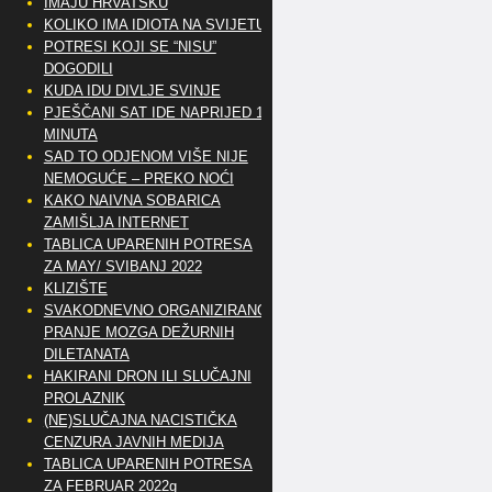
IMAJU HRVATSKU
KOLIKO IMA IDIOTA NA SVIJETU?
POTRESI KOJI SE “NISU”
DOGODILI
KUDA IDU DIVLJE SVINJE
PJEŠČANI SAT IDE NAPRIJED 10
MINUTA
SAD TO ODJENOM VIŠE NIJE
NEMOGUĆE – PREKO NOĆI
KAKO NAIVNA SOBARICA
ZAMIŠLJA INTERNET
TABLICA UPARENIH POTRESA
ZA MAY/ SVIBANJ 2022
KLIZIŠTE
SVAKODNEVNO ORGANIZIRANO
PRANJE MOZGA DEŽURNIH
DILETANATA
HAKIRANI DRON ILI SLUČAJNI
PROLAZNIK
(NE)SLUČAJNA NACISTIČKA
CENZURA JAVNIH MEDIJA
TABLICA UPARENIH POTRESA
ZA FEBRUAR 2022g