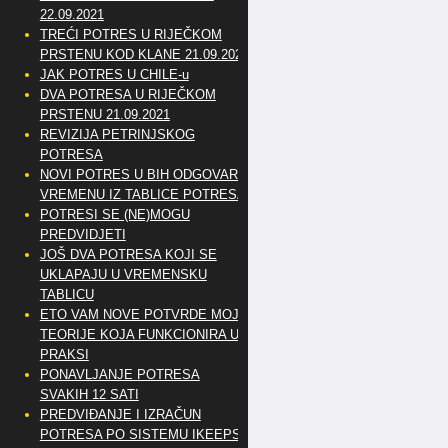
22.09.2021
TREĆI POTRES U RIJEČKOM
PRSTENU KOD KLANE 21.09.2021
JAK POTRES U CHILE-u
DVA POTRESA U RIJEČKOM
PRSTENU 21.09.2021
REVIZIJA PETRINJSKOG
POTRESA
NOVI POTRES U BIH ODGOVARA
VREMENU IZ TABLICE POTRESA
POTRESI SE (NE)MOGU
PREDVIDJETI
JOŠ DVA POTRESA KOJI SE
UKLAPAJU U VREMENSKU
TABLICU
ETO VAM NOVE POTVRDE MOJE
TEORIJE KOJA FUNKCIONIRA U
PRAKSI
PONAVLJANJE POTRESA
SVAKIH 12 SATI
PREDVIĐANJE I IZRAČUN
POTRESA PO SISTEMU IKEEPS