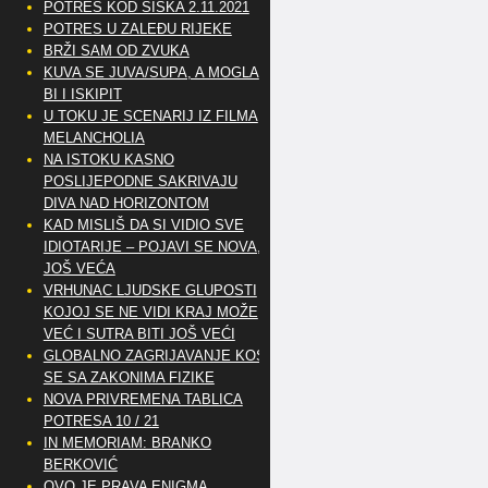
POTRES KOD SISKA 2.11.2021
POTRES U ZALEĐU RIJEKE
BRŽI SAM OD ZVUKA
KUVA SE JUVA/SUPA, A MOGLA
BI I ISKIPIT
U TOKU JE SCENARIJ IZ FILMA
MELANCHOLIA
NA ISTOKU KASNO
POSLIJEPODNE SAKRIVAJU
DIVA NAD HORIZONTOM
KAD MISLIŠ DA SI VIDIO SVE
IDIOTARIJE – POJAVI SE NOVA,..
JOŠ VEĆA
VRHUNAC LJUDSKE GLUPOSTI
KOJOJ SE NE VIDI KRAJ MOŽE
VEĆ I SUTRA BITI JOŠ VEĆI
GLOBALNO ZAGRIJAVANJE KOSI
SE SA ZAKONIMA FIZIKE
NOVA PRIVREMENA TABLICA
POTRESA 10 / 21
IN MEMORIAM: BRANKO
BERKOVIĆ
OVO JE PRAVA ENIGMA