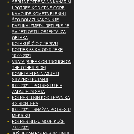
SERIJA POTRESA NA KANARIMA
I POTRES KOD CRNE GORE
KAMO IDE KOMETA ELENIN I
ŠTO DOLAZI NAKON NJE
RAZLIKA IZMEĐU REFLEKSIJE
SVIJETLOSTI I OBJEKTA IZA
OBLAKA
KOLAKUŠIĆ O CIJEPIVU
POTRES 53 KM OD RIJEKE
10.09.2021
VRATA (BREAK ON TROUGH ON
THE OTHER SIDE)
KOMETA ELENIN A3 JE U
SILAZNOJ PUTANJI
9.09.2021 – POTRESI U BiH
ZADNJIH 24 SATA
POTRES U BIH KOD TRAVNIKA
4.3 RICHTERA
8.09.2021 – SNAŽAN POTRES U
MEKSIKU
POTRES BLIZU MOJE KUĆE
7.09.2021
JOŠ JEDAN POTRES NA LINIJI