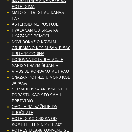
IMAJU LI PIRAMIDE VEZE SA
POTRESIMA
MALO SE TRESEMO DANAS ,..
HA?
ASTEROIDI NE POSTOJE
HVALA VAM OD SRCA NA
UKAZANOJ POMOĆI
NOVI DOKAZ O KRVNIM
GRUPAMA O KOJIM SAM PISAO
PRIJE 19 GODINA
PONOVNA POTVRDA MOJIH
NAPISA I RAZMIŠLJANJA
VIRUS JE PONOVNO MUTIRAO
SNAŽAN POTRES U MORU KOD
JAPANA
SEIZMOLOŠKA AKTIVNOST JE U
PORASTU KAO ŠTO SAM I
PREDVIDIO
OVO JE NAJVAŽNIJE DA
PROČITATE
POTRES KOD SISKA OD
KOMETE ELENIN 25.11.2021
POTRES U 19:49 KONAČNO SE