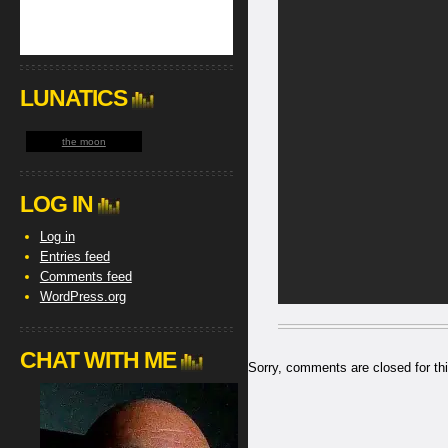
LUNATICS
the moon
LOG IN
Log in
Entries feed
Comments feed
WordPress.org
CHAT WITH ME
Sorry, comments are closed for thi