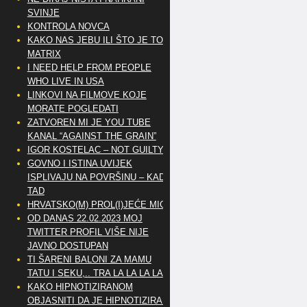
SVINJE
KONTROLA NOVCA
KAKO NAS JEBU ILI ŠTO JE TO
MATRIX
I NEED HELP FROM PEOPLE
WHO LIVE IN USA
LINKOVI NA FILMOVE KOJE
MORATE POGLEDATI
ZATVOREN MI JE YOU TUBE
KANAL “AGAINST THE GRAIN”
IGOR KOSTELAC – NOT GUILTY
GOVNO I ISTINA UVIJEK
ISPLIVAJU NA POVRŠINU – KAD
TAD
HRVATSKO(M) PROL(I)JEĆE MIG
OD DANAS 22.02.2023 MOJ
TWITTER PROFIL VIŠE NIJE
JAVNO DOSTUPAN
TI ŠARENI BALONI ZA MAMU
TATU I SEKU,.. TRA LA LA LA LA
KAKO HIPNOTIZIRANOM
OBJASNITI DA JE HIPNOTIZIRAN