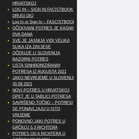
HRVATSKOJ
LOG IN – SIGN IN FACISTBOOK –
DRUGI DIO
Log In or Sign In – FASCISTBOOK
OČEKIVANI POTRES JE KASNIO
DVA DANA
SVE JE JASNIJA VIDI VELIKA
SLIKA IZA ZAVJESE
OČEKUJE LI SLOVENIJA
RAZORNI POTRES
LISTA SINHRONIZIRANIH
POTRESA IZ AUGUSTA 2021
JAKO NEVRIJEME U SLOVENIJI
30.09.2021
NOVI POTRES U HRVATSKOJ
OPET JE U TABLICI POTRESA
SAVRŠENO TOČNO – POTRESI
SE PONAVLJAJU U ISTO
VRIJEME
PONOVNO JAKI POTRES U
GRČKOJ 5.3 RICHTERA
POTRES OD 6 RICHTERA U