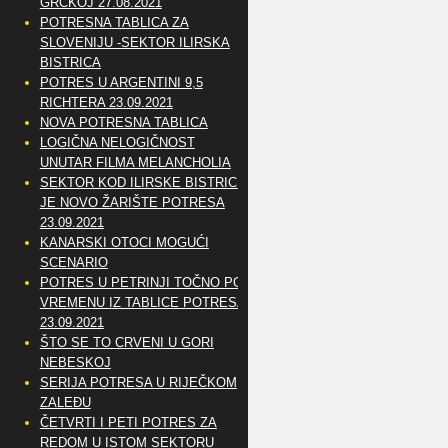
GRČKOJ 27.08.2021
POTRESNA TABLICA ZA
SLOVENIJU -SEKTOR ILIRSKA
BISTRICA
POTRES U ARGENTINI 9,5
RICHTERA 23.09.2021
NOVA POTRESNA TABLICA
LOGIČNA NELOGIČNOST
UNUTAR FILMA MELANCHOLIA
SEKTOR KOD ILIRSKE BISTRICE
JE NOVO ŽARIŠTE POTRESA
23.09.2021
KANARSKI OTOCI MOGUĆI
SCENARIO
POTRES U PETRINJI TOČNO PO
VREMENU IZ TABLICE POTRESA
23.09.2021
ŠTO SE TO CRVENI U GORI
NEBESKOJ
SERIJA POTRESA U RIJEČKOM
ZALEĐU
ČETVRTI I PETI POTRES ZA
REDOM U ISTOM SEKTORU