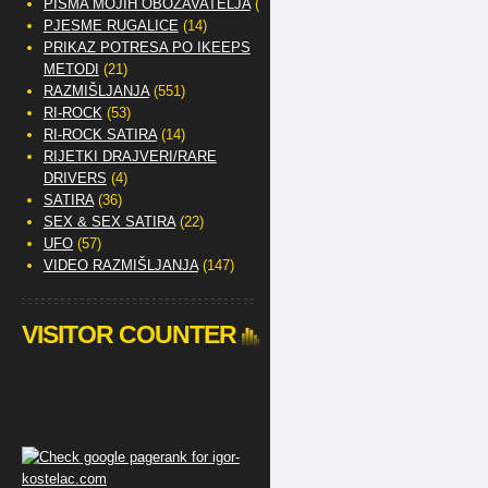
PISMA MOJIH OBOŽAVATELJA
(2)
PJESME RUGALICE
(14)
PRIKAZ POTRESA PO IKEEPS
METODI
(21)
RAZMIŠLJANJA
(551)
RI-ROCK
(53)
RI-ROCK SATIRA
(14)
RIJETKI DRAJVERI/RARE
DRIVERS
(4)
SATIRA
(36)
SEX & SEX SATIRA
(22)
UFO
(57)
VIDEO RAZMIŠLJANJA
(147)
VISITOR COUNTER