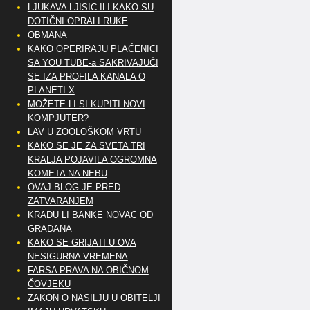
LJUKAVA LJISIC ILI KAKO SU
DOTIČNI OPRALI RUKE
OBMANA
KAKO OPERIRAJU PLAĆENICI
SA YOU TUBE-a SAKRIVAJUĆI
SE IZA PROFILA KANALA O
PLANETI X
MOŽETE LI SI KUPITI NOVI
KOMPJUTER?
LAV U ZOOLOŠKOM VRTU
KAKO SE JE ZA SVETA TRI
KRALJA POJAVILA OGROMNA
KOMETA NA NEBU
OVAJ BLOG JE PRED
ZATVARANJEM
KRADU LI BANKE NOVAC OD
GRAĐANA
KAKO SE GRIJATI U OVA
NESIGURNA VREMENA
FARSA PRAVA NA OBIČNOM
ČOVJEKU
ZAKON O NASILJU U OBITELJI