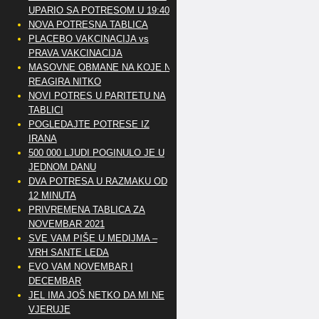
UPARIO SA POTRESOM U 19:40
NOVA POTRESNA TABLICA
PLACEBO VAKCINACIJA vs
PRAVA VAKCINACIJA
MASOVNE OBMANE NA KOJE NE
REAGIRA NITKO
NOVI POTRES U PARITETU NA
TABLICI
POGLEDAJTE POTRESE IZ
IRANA
500 000 LJUDI POGINULO JE U
JEDNOM DANU
DVA POTRESA U RAZMAKU OD
12 MINUTA
PRIVREMENA TABLICA ZA
NOVEMBAR 2021
SVE VAM PIŠE U MEDIJMA –
VRH SANTE LEDA
EVO VAM NOVEMBAR I
DECEMBAR
JEL IMA JOŠ NETKO DA MI NE
VJERUJE