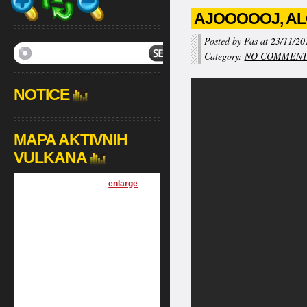
AJOOOOOJ, AL
Posted by Pas at 23/11/20
Category:
NO COMMEN
NOTICE
MAPA AKTIVNIH
VULKANA
[
enlarge
]