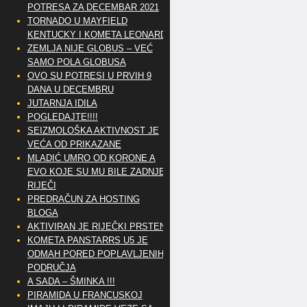
POTRESA ZA DECEMBAR 2021
TORNADO U MAYFIELD
KENTUCKY I KOMETA LEONARD
ZEMLJA NIJE GLOBUS – VEĆ
SAMO POLA GLOBUSA
OVO SU POTRESI U PRVIH 9
DANA U DECEMBRU
JUTARNJA IDILA
POGLEDAJTE!!!!
SEIZMOLOŠKA AKTIVNOST JE
VEĆA OD PRIKAZANE
MLADIĆ UMRO OD KORONE A
EVO KOJE SU MU BILE ZADNJE
RIJEČI
PREDRAČUN ZA HOSTING
BLOGA
AKTIVIRAN JE RIJEČKI PRSTEN
KOMETA PANSTARRS U5 JE
ODMAH PORED POPLAVLJENIH
PODRUČJA
A SADA – ŠMINKA !!!
PIRAMIDA U FRANCUSKOJ