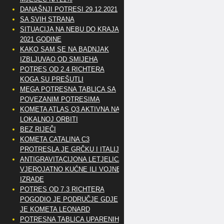
DANAŠNJI POTRESI 29.12.2021
SA SVIH STRANA
SITUACIJA NA NEBU DO KRAJA
2021 GODINE
KAKO SAM SE NA BADNJAK
IZBLJUVAO OD SMIJEHA
POTRES OD 2.4 RICHTERA
KOGA SU PREŠUTLI
MEGA POTRESNA TABLICA SA
POVEZANIM POTRESIMA
KOMETA ATLAS Q3 AKTIVNA NA
LOKALNOJ ORBITI
BEZ RIJEČI
KOMETA CATALINA C3
PROTRESLA JE GRČKU I ITALIJU
ANTIGRAVITACIJONA LETJELICA
VJEROJATNO KUĆNE ILI VOJNE
IZRADE
POTRES OD 7.3 RICHTERA
POGODIO JE PODRUČJE GDJE
JE KOMETA LEONARD
POTRESNA TABLICA UPARENIH