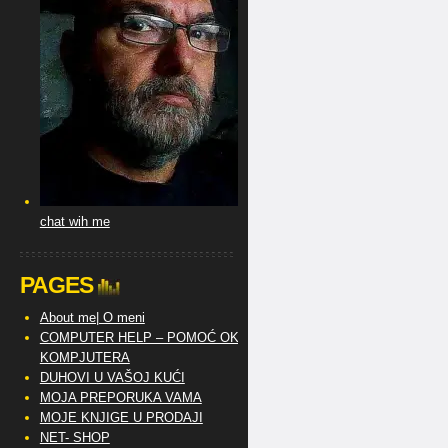
chat wih me
PAGES
About me| O meni
COMPUTER HELP – POMOĆ OKO
KOMPJUTERA
DUHOVI U VAŠOJ KUĆI
MOJA PREPORUKA VAMA
MOJE KNJIGE U PRODAJI
NET- SHOP