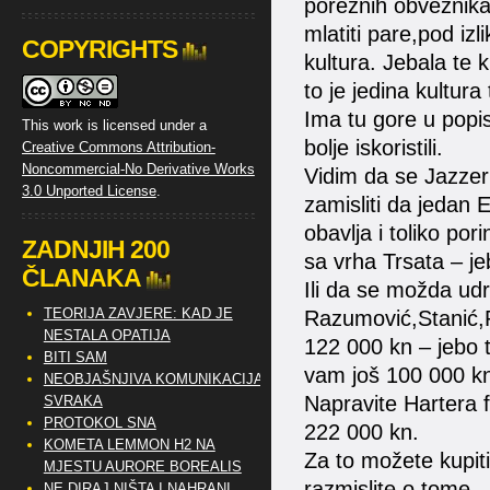
poreznih obveznika 
mlatiti pare,pod iz
COPYRIGHTS
kultura. Jebala te 
to je jedina kultura t
Ima tu gore u popis
This work is licensed under a
bolje iskoristili.
Creative Commons Attribution-
Noncommercial-No Derivative Works
Vidim da se Jazzeri
3.0 Unported License
.
zamisliti da jedan 
obavlja i toliko pori
ZADNJIH 200
sa vrha Trsata – j
ČLANAKA
Ili da se možda udr
TEORIJA ZAVJERE: KAD JE
Razumović,Stanić,Ra
NESTALA OPATIJA
122 000 kn – jebo t
BITI SAM
vam još 100 000 k
NEOBJAŠNJIVA KOMUNIKACIJA
Napravite Hartera f
SVRAKA
PROTOKOL SNA
222 000 kn.
KOMETA LEMMON H2 NA
Za to možete kupit
MJESTU AURORE BOREALIS
razmislite o tome.
NE DIRAJ NIŠTA I NAHRANI