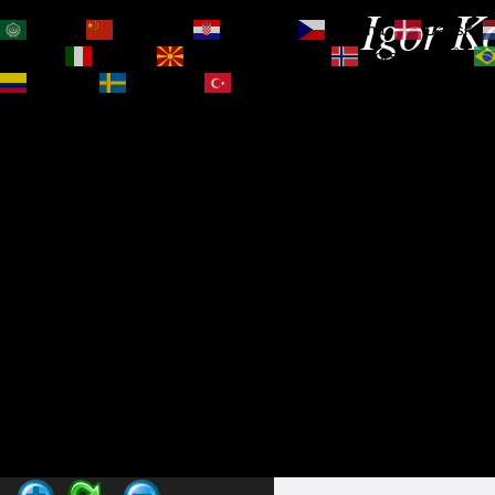
Igor Ko
العربية
简体中文
Hrvatski
Čeština‎
Dansk
Magyar
Italiano
Македонски јазик
Norsk bokmål
Español
Svenska
Türkçe