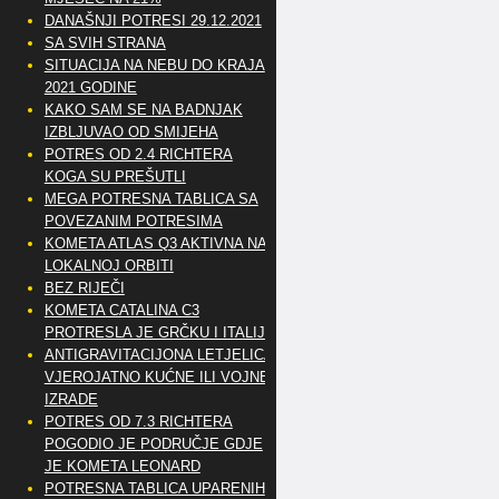
DANAŠNJI POTRESI 29.12.2021
SA SVIH STRANA
SITUACIJA NA NEBU DO KRAJA
2021 GODINE
KAKO SAM SE NA BADNJAK
IZBLJUVAO OD SMIJEHA
POTRES OD 2.4 RICHTERA
KOGA SU PREŠUTLI
MEGA POTRESNA TABLICA SA
POVEZANIM POTRESIMA
KOMETA ATLAS Q3 AKTIVNA NA
LOKALNOJ ORBITI
BEZ RIJEČI
KOMETA CATALINA C3
PROTRESLA JE GRČKU I ITALIJU
ANTIGRAVITACIJONA LETJELICA
VJEROJATNO KUĆNE ILI VOJNE
IZRADE
POTRES OD 7.3 RICHTERA
POGODIO JE PODRUČJE GDJE
JE KOMETA LEONARD
POTRESNA TABLICA UPARENIH