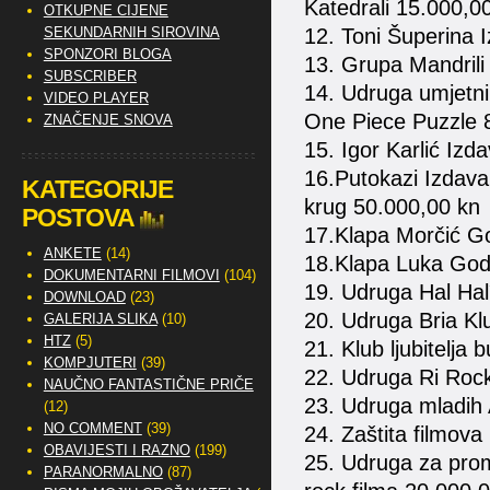
Katedrali 15.000,0
OTKUPNE CIJENE
SEKUNDARNIH SIROVINA
12. Toni Šuperina
SPONZORI BLOGA
13. Grupa Mandrili
SUBSCRIBER
14. Udruga umjetni
VIDEO PLAYER
One Piece Puzzle 
ZNAČENJE SNOVA
15. Igor Karlić Iz
16.Putokazi Izdav
KATEGORIJE
krug 50.000,00 kn
POSTOVA
17.Klapa Morčić Go
ANKETE
(14)
18.Klapa Luka Godi
DOKUMENTARNI FILMOVI
(104)
19. Udruga Hal Hal´
DOWNLOAD
(23)
20. Udruga Bria Kl
GALERIJA SLIKA
(10)
HTZ
(5)
21. Klub ljubitelja
KOMPJUTERI
(39)
22. Udruga Ri Rock
NAUČNO FANTASTIČNE PRIČE
23. Udruga mladih 
(12)
NO COMMENT
(39)
24. Zaštita filmov
OBAVIJESTI I RAZNO
(199)
25. Udruga za pro
PARANORMALNO
(87)