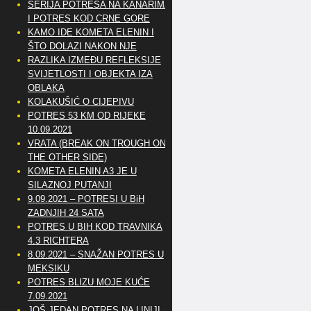
SERIJA POTRESA NA KANARIMA
I POTRES KOD CRNE GORE
KAMO IDE KOMETA ELENIN I
ŠTO DOLAZI NAKON NJE
RAZLIKA IZMEĐU REFLEKSIJE
SVIJETLOSTI I OBJEKTA IZA
OBLAKA
KOLAKUŠIĆ O CIJEPIVU
POTRES 53 KM OD RIJEKE
10.09.2021
VRATA (BREAK ON TROUGH ON
THE OTHER SIDE)
KOMETA ELENIN A3 JE U
SILAZNOJ PUTANJI
9.09.2021 – POTRESI U BiH
ZADNJIH 24 SATA
POTRES U BIH KOD TRAVNIKA
4.3 RICHTERA
8.09.2021 – SNAŽAN POTRES U
MEKSIKU
POTRES BLIZU MOJE KUĆE
7.09.2021
JOŠ JEDAN POTRES NA LINIJI