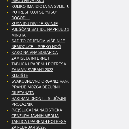
IMAJU HRVATSKU
KOLIKO IMA IDIOTA NA SVIJETU?
POTRESI KOJI SE “NISU”
DOGODILI
KUDA IDU DIVLJE SVINJE
PJEŠČANI SAT IDE NAPRIJED 10
MINUTA
SAD TO ODJENOM VIŠE NIJE
NEMOGUĆE – PREKO NOĆI
KAKO NAIVNA SOBARICA
ZAMIŠLJA INTERNET
TABLICA UPARENIH POTRESA
ZA MAY/ SVIBANJ 2022
KLIZIŠTE
SVAKODNEVNO ORGANIZIRANO
PRANJE MOZGA DEŽURNIH
DILETANATA
HAKIRANI DRON ILI SLUČAJNI
PROLAZNIK
(NE)SLUČAJNA NACISTIČKA
CENZURA JAVNIH MEDIJA
TABLICA UPARENIH POTRESA
ZA FEBRUAR 2022g