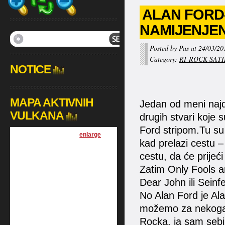
ALAN FORD
NAMIJENJE
Posted by Pas at 24/03/20
Category:
RI-ROCK SAT
NOTICE
MAPA AKTIVNIH
Jedan od meni najd
VULKANA
drugih stvari koje 
Ford stripom.Tu su
[
enlarge
]
kad prelazi cestu –
cestu, da će prijeć
Zatim Only Fools 
Dear John ili Seinfe
No Alan Ford je Alan
možemo za nekoga za
Rocka. ja sam sebi 