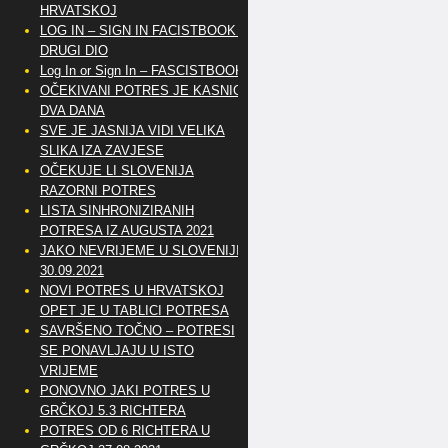
HRVATSKOJ
LOG IN – SIGN IN FACISTBOOK –
DRUGI DIO
Log In or Sign In – FASCISTBOOK
OČEKIVANI POTRES JE KASNIO
DVA DANA
SVE JE JASNIJA VIDI VELIKA
SLIKA IZA ZAVJESE
OČEKUJE LI SLOVENIJA
RAZORNI POTRES
LISTA SINHRONIZIRANIH
POTRESA IZ AUGUSTA 2021
JAKO NEVRIJEME U SLOVENIJI
30.09.2021
NOVI POTRES U HRVATSKOJ
OPET JE U TABLICI POTRESA
SAVRŠENO TOČNO – POTRESI
SE PONAVLJAJU U ISTO
VRIJEME
PONOVNO JAKI POTRES U
GRČKOJ 5.3 RICHTERA
POTRES OD 6 RICHTERA U