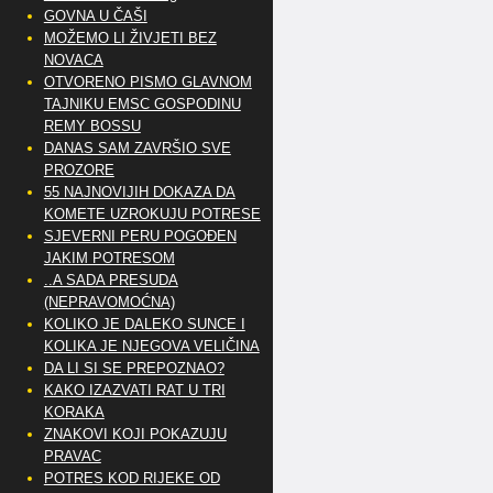
GOVNA U ČAŠI
MOŽEMO LI ŽIVJETI BEZ
NOVACA
OTVORENO PISMO GLAVNOM
TAJNIKU EMSC GOSPODINU
REMY BOSSU
DANAS SAM ZAVRŠIO SVE
PROZORE
55 NAJNOVIJIH DOKAZA DA
KOMETE UZROKUJU POTRESE
SJEVERNI PERU POGOĐEN
JAKIM POTRESOM
..A SADA PRESUDA
(NEPRAVOMOĆNA)
KOLIKO JE DALEKO SUNCE I
KOLIKA JE NJEGOVA VELIČINA
DA LI SI SE PREPOZNAO?
KAKO IZAZVATI RAT U TRI
KORAKA
ZNAKOVI KOJI POKAZUJU
PRAVAC
POTRES KOD RIJEKE OD