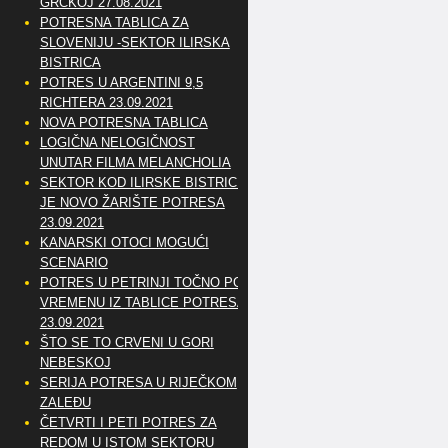
GRČKOJ 27.08.2021
POTRESNA TABLICA ZA
SLOVENIJU -SEKTOR ILIRSKA
BISTRICA
POTRES U ARGENTINI 9,5
RICHTERA 23.09.2021
NOVA POTRESNA TABLICA
LOGIČNA NELOGIČNOST
UNUTAR FILMA MELANCHOLIA
SEKTOR KOD ILIRSKE BISTRICE
JE NOVO ŽARIŠTE POTRESA
23.09.2021
KANARSKI OTOCI MOGUĆI
SCENARIO
POTRES U PETRINJI TOČNO PO
VREMENU IZ TABLICE POTRESA
23.09.2021
ŠTO SE TO CRVENI U GORI
NEBESKOJ
SERIJA POTRESA U RIJEČKOM
ZALEĐU
ČETVRTI I PETI POTRES ZA
REDOM U ISTOM SEKTORU