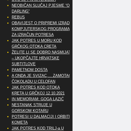
NEOBIČAN SLUČAJ PJESME “OH
DARLING”
REBUS
OBAVIJEST O PRIPREMI IZRADE
KOMPJUTERSKOG PROGRAMA
ZA IZRAČUN POTRESA
JAK POTRES U MORU KOD
GRČKOG OTOKA CRETA
ŽELITE LI SE DOBRO NASMIJATI
– UKOPČAJTE HRVATSKE
SUBTITLOVE
PAMETNOM DOSTA
A ONDA JE SVIZAC,… ZAMOTAO
ČOKOLADU U CELOFAN
JAK POTRES KOD OTOKA
KRETA U GRČKOJ 12.10.2021
IN MEMORIAM: GOGA LAZIĆ
NESTANAK STRUJE U
GORSKOM KOTARU
POTRESI U DALMACIJI I ORBITE
KOMETA
JAK POTRES KOD TRILJ-a U