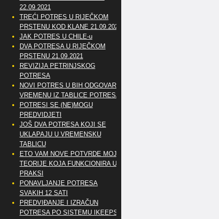
22.09.2021
TREĆI POTRES U RIJEČKOM
PRSTENU KOD KLANE 21.09.2021
JAK POTRES U CHILE-u
DVA POTRESA U RIJEČKOM
PRSTENU 21.09.2021
REVIZIJA PETRINJSKOG
POTRESA
NOVI POTRES U BIH ODGOVARA
VREMENU IZ TABLICE POTRESA
POTRESI SE (NE)MOGU
PREDVIDJETI
JOŠ DVA POTRESA KOJI SE
UKLAPAJU U VREMENSKU
TABLICU
ETO VAM NOVE POTVRDE MOJE
TEORIJE KOJA FUNKCIONIRA U
PRAKSI
PONAVLJANJE POTRESA
SVAKIH 12 SATI
PREDVIĐANJE I IZRAČUN
POTRESA PO SISTEMU IKEEPS