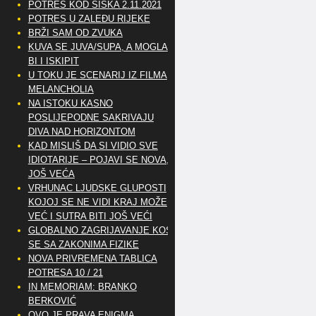
POTRES KOD SISKA 2.11.2021
POTRES U ZALEĐU RIJEKE
BRŽI SAM OD ZVUKA
KUVA SE JUVA/SUPA, A MOGLA
BI I ISKIPIT
U TOKU JE SCENARIJ IZ FILMA
MELANCHOLIA
NA ISTOKU KASNO
POSLIJEPODNE SAKRIVAJU
DIVA NAD HORIZONTOM
KAD MISLIŠ DA SI VIDIO SVE
IDIOTARIJE – POJAVI SE NOVA,..
JOŠ VEĆA
VRHUNAC LJUDSKE GLUPOSTI
KOJOJ SE NE VIDI KRAJ MOŽE
VEĆ I SUTRA BITI JOŠ VEĆI
GLOBALNO ZAGRIJAVANJE KOSI
SE SA ZAKONIMA FIZIKE
NOVA PRIVREMENA TABLICA
POTRESA 10 / 21
IN MEMORIAM: BRANKO
BERKOVIĆ
OVO JE PRAVA ENIGMA