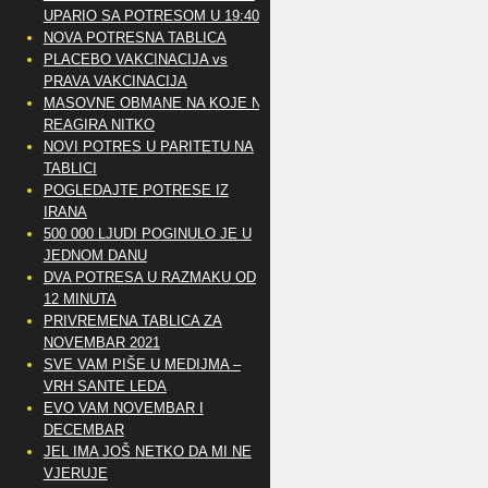
UPARIO SA POTRESOM U 19:40
NOVA POTRESNA TABLICA
PLACEBO VAKCINACIJA vs
PRAVA VAKCINACIJA
MASOVNE OBMANE NA KOJE NE
REAGIRA NITKO
NOVI POTRES U PARITETU NA
TABLICI
POGLEDAJTE POTRESE IZ
IRANA
500 000 LJUDI POGINULO JE U
JEDNOM DANU
DVA POTRESA U RAZMAKU OD
12 MINUTA
PRIVREMENA TABLICA ZA
NOVEMBAR 2021
SVE VAM PIŠE U MEDIJMA –
VRH SANTE LEDA
EVO VAM NOVEMBAR I
DECEMBAR
JEL IMA JOŠ NETKO DA MI NE
VJERUJE