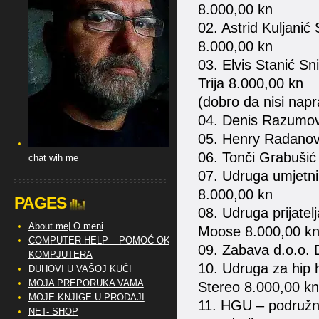
8.000,00 kn
02. Astrid Kuljani
8.000,00 kn
03. Elvis Stanić S
Trija 8.000,00 kn
(dobro da nisi na
04. Denis Razumov
05. Henry Radanov
06. Tonči Grabušić
chat wih me
07. Udruga umjetn
8.000,00 kn
PAGES
08. Udruga prijate
About me| O meni
Moose 8.000,00 k
COMPUTER HELP – POMOĆ OKO
09. Zabava d.o.o. 
KOMPJUTERA
10. Udruga za hip 
DUHOVI U VAŠOJ KUĆI
MOJA PREPORUKA VAMA
Stereo 8.000,00 kn
MOJE KNJIGE U PRODAJI
11. HGU – podružnic
NET- SHOP