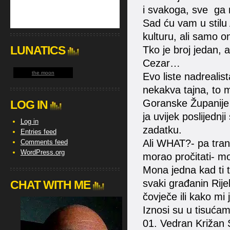
i svakoga, sve ga 
Sad ću vam u stilu
kulturu, ali samo o
LUNATICS
Tko je broj jedan, a
Cezar…
the moon
Evo liste nadrealist
nekakva tajna, to 
Goranske Županije 
LOG IN
ja uvijek poslijedn
Log in
zadatku.
Entries feed
Ali WHAT?- pa tran
Comments feed
WordPress.org
morao pročitati- m
Mona jedna kad ti t
svaki građanin Rijek
CHAT WITH ME
čovječe ili kako m
Iznosi su u tisuća
01. Vedran Križan