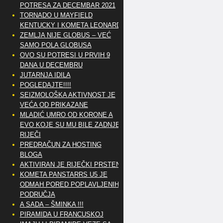
POTRESA ZA DECEMBAR 2021
TORNADO U MAYFIELD
KENTUCKY I KOMETA LEONARD
ZEMLJA NIJE GLOBUS – VEĆ
SAMO POLA GLOBUSA
OVO SU POTRESI U PRVIH 9
DANA U DECEMBRU
JUTARNJA IDILA
POGLEDAJTE!!!!
SEIZMOLOŠKA AKTIVNOST JE
VEĆA OD PRIKAZANE
MLADIĆ UMRO OD KORONE A
EVO KOJE SU MU BILE ZADNJE
RIJEČI
PREDRAČUN ZA HOSTING
BLOGA
AKTIVIRAN JE RIJEČKI PRSTEN
KOMETA PANSTARRS U5 JE
ODMAH PORED POPLAVLJENIH
PODRUČJA
A SADA – ŠMINKA !!!
PIRAMIDA U FRANCUSKOJ