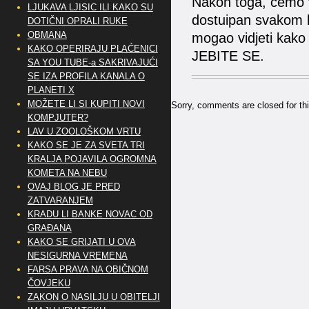
Nakon toga, ćemo v
LJUKAVA LJISIC ILI KAKO SU
dostuipan svakom b
DOTIČNI OPRALI RUKE
OBMANA
mogao vidjeti kako 
KAKO OPERIRAJU PLAĆENICI
JEBITE SE.
SA YOU TUBE-a SAKRIVAJUĆI
SE IZA PROFILA KANALA O
PLANETI X
MOŽETE LI SI KUPITI NOVI
Sorry, comments are closed for thi
KOMPJUTER?
LAV U ZOOLOŠKOM VRTU
KAKO SE JE ZA SVETA TRI
KRALJA POJAVILA OGROMNA
KOMETA NA NEBU
OVAJ BLOG JE PRED
ZATVARANJEM
KRADU LI BANKE NOVAC OD
GRAĐANA
KAKO SE GRIJATI U OVA
NESIGURNA VREMENA
FARSA PRAVA NA OBIČNOM
ČOVJEKU
ZAKON O NASILJU U OBITELJI