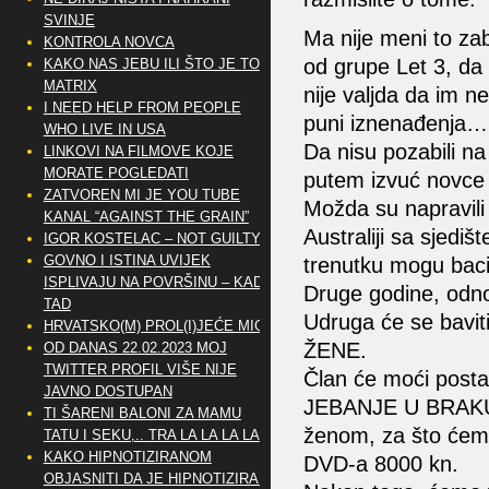
SVINJE
Ma nije meni to zab
KONTROLA NOVCA
od grupe Let 3, da
KAKO NAS JEBU ILI ŠTO JE TO
MATRIX
nije valjda da im 
I NEED HELP FROM PEOPLE
puni iznenađenja…
WHO LIVE IN USA
Da nisu pozabili na 
LINKOVI NA FILMOVE KOJE
MORATE POGLEDATI
putem izvuć novce v
ZATVOREN MI JE YOU TUBE
Možda su napravili 
KANAL “AGAINST THE GRAIN”
Australiji sa sjedi
IGOR KOSTELAC – NOT GUILTY
GOVNO I ISTINA UVIJEK
trenutku mogu baci
ISPLIVAJU NA POVRŠINU – KAD
Druge godine, odn
TAD
Udruga će se bavit
HRVATSKO(M) PROL(I)JEĆE MIG
ŽENE.
OD DANAS 22.02.2023 MOJ
TWITTER PROFIL VIŠE NIJE
Član će moći posta
JAVNO DOSTUPAN
JEBANJE U BRAKU. 
TI ŠARENI BALONI ZA MAMU
ženom, za što ćemo 
TATU I SEKU,.. TRA LA LA LA LA
KAKO HIPNOTIZIRANOM
DVD-a 8000 kn.
OBJASNITI DA JE HIPNOTIZIRAN