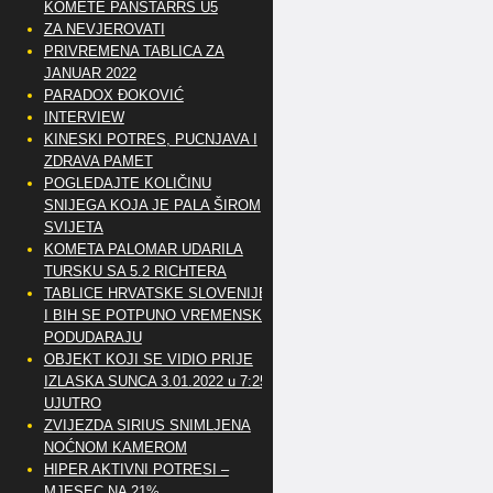
KOMETE PANSTARRS U5
ZA NEVJEROVATI
PRIVREMENA TABLICA ZA
JANUAR 2022
PARADOX ĐOKOVIĆ
INTERVIEW
KINESKI POTRES, PUCNJAVA I
ZDRAVA PAMET
POGLEDAJTE KOLIČINU
SNIJEGA KOJA JE PALA ŠIROM
SVIJETA
KOMETA PALOMAR UDARILA
TURSKU SA 5.2 RICHTERA
TABLICE HRVATSKE SLOVENIJE
I BIH SE POTPUNO VREMENSKI
PODUDARAJU
OBJEKT KOJI SE VIDIO PRIJE
IZLASKA SUNCA 3.01.2022 u 7:25
UJUTRO
ZVIJEZDA SIRIUS SNIMLJENA
NOĆNOM KAMEROM
HIPER AKTIVNI POTRESI –
MJESEC NA 21%