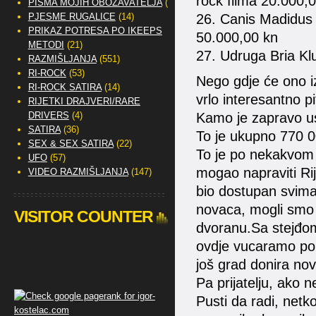
rock filma 20.000,
PISMA MOJIH OBOŽAVATELJA
(2)
PJESME RUGALICE
(14)
26. Canis Madidus 
PRIKAZ POTRESA PO IKEEPS
50.000,00 kn
METODI
(21)
27. Udruga Bria Kl
RAZMIŠLJANJA
(551)
RI-ROCK
(53)
Nego gdje će ono iz
RI-ROCK SATIRA
(14)
vrlo interesantno pi
RIJETKI DRAJVERI/RARE
DRIVERS
(4)
Kamo je zapravo us
SATIRA
(36)
To je ukupno 770 0
SEX & SEX SATIRA
(22)
To je po nekakvom 
UFO
(57)
mogao napraviti Ri
VIDEO RAZMIŠLJANJA
(147)
bio dostupan svima.
novaca, mogli smo 
VISITOR COUNTER
dvoranu.Sa stejđom
ovdje vucaramo po 
još grad donira no
Pa prijatelju, ako
Pusti da radi, netk