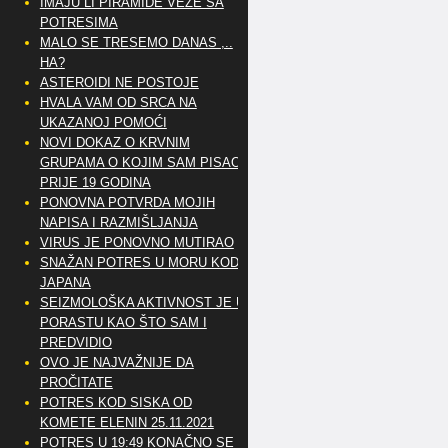
IMAJU LI PIRAMIDE VEZE SA
POTRESIMA
MALO SE TRESEMO DANAS ,..
HA?
ASTEROIDI NE POSTOJE
HVALA VAM OD SRCA NA
UKAZANOJ POMOĆI
NOVI DOKAZ O KRVNIM
GRUPAMA O KOJIM SAM PISAO
PRIJE 19 GODINA
PONOVNA POTVRDA MOJIH
NAPISA I RAZMIŠLJANJA
VIRUS JE PONOVNO MUTIRAO
SNAŽAN POTRES U MORU KOD
JAPANA
SEIZMOLOŠKA AKTIVNOST JE U
PORASTU KAO ŠTO SAM I
PREDVIDIO
OVO JE NAJVAŽNIJE DA
PROČITATE
POTRES KOD SISKA OD
KOMETE ELENIN 25.11.2021
POTRES U 19:49 KONAČNO SE