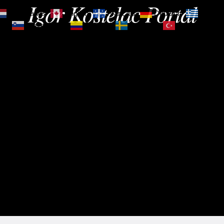
Igor Kostelac Portal
Nederlands
English
Français
Deutsch
Ελληνι
зик
Slovenščina
Español
Svenska
Türkçe