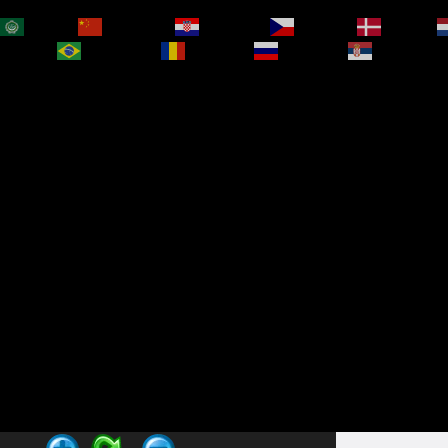
العربية
简体中文
Hrvatski
Čeština‎
Dansk
bokmål
Português
Română
Русский
Српски је