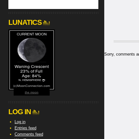
LUNATICS
Sorry, comments are
the moon
LOG IN
Log in
Entries feed
Comments feed