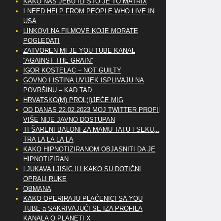
KAKO NAS JEBU ILI ŠTO JE TO MATRIX
I NEED HELP FROM PEOPLE WHO LIVE IN
USA
LINKOVI NA FILMOVE KOJE MORATE
POGLEDATI
ZATVOREN MI JE YOU TUBE KANAL
“AGAINST THE GRAIN”
IGOR KOSTELAC – NOT GUILTY
GOVNO I ISTINA UVIJEK ISPLIVAJU NA
POVRŠINU – KAD TAD
HRVATSKO(M) PROL(I)JEĆE MIG
OD DANAS 22.02.2023 MOJ TWITTER PROFIL
VIŠE NIJE JAVNO DOSTUPAN
TI ŠARENI BALONI ZA MAMU TATU I SEKU,..
TRA LA LA LA LA
KAKO HIPNOTIZIRANOM OBJASNITI DA JE
HIPNOTIZIRAN
LJUKAVA LJISIC ILI KAKO SU DOTIČNI
OPRALI RUKE
OBMANA
KAKO OPERIRAJU PLAĆENICI SA YOU
TUBE-a SAKRIVAJUĆI SE IZA PROFILA
KANALA O PLANETI X