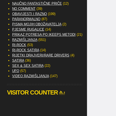
NAUČNO FANTASTIČNE PRIČE
(12)
NO COMMENT
(39)
OBAVIJESTI I RAZNO
(199)
PARANORMALNO
(87)
PISMA MOJIH OBOŽAVATELJA
(2)
PJESME RUGALICE
(14)
PRIKAZ POTRESA PO IKEEPS METODI
(21)
RAZMIŠLJANJA
(551)
RI-ROCK
(53)
RI-ROCK SATIRA
(14)
RIJETKI DRAJVERI/RARE DRIVERS
(4)
SATIRA
(36)
SEX & SEX SATIRA
(22)
UFO
(57)
VIDEO RAZMIŠLJANJA
(147)
VISITOR COUNTER