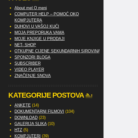
About me| O meni
COMPUTER HELP – POMOĆ OKO
KOMPJUTERA
DUHOVI U VAŠOJ KUĆI
MOJA PREPORUKA VAMA
MOJE KNJIGE U PRODAJI
NET- SHOP
OTKUPNE CIJENE SEKUNDARNIH SIROVINA
SPONZORI BLOGA
SUBSCRIBER
VIDEO PLAYER
ZNAČENJE SNOVA
KATEGORIJE POSTOVA
ANKETE
(14)
DOKUMENTARNI FILMOVI
(104)
DOWNLOAD
(23)
GALERIJA SLIKA
(10)
HTZ
(5)
KOMPJUTERI
(39)