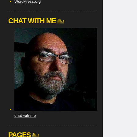
WordPress.org
CHAT WITH ME
chat wih me
PAGES