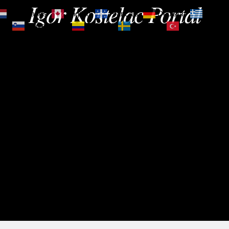
Igor Kostelac Portal
Nederlands
English
Français
Deutsch
Ελληνι
зик
Slovenščina
Español
Svenska
Türkçe