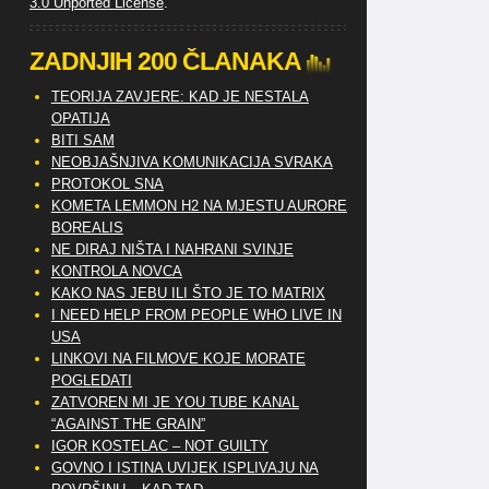
3.0 Unported License
.
ZADNJIH 200 ČLANAKA
TEORIJA ZAVJERE: KAD JE NESTALA
OPATIJA
BITI SAM
NEOBJAŠNJIVA KOMUNIKACIJA SVRAKA
PROTOKOL SNA
KOMETA LEMMON H2 NA MJESTU AURORE
BOREALIS
NE DIRAJ NIŠTA I NAHRANI SVINJE
KONTROLA NOVCA
KAKO NAS JEBU ILI ŠTO JE TO MATRIX
I NEED HELP FROM PEOPLE WHO LIVE IN
USA
LINKOVI NA FILMOVE KOJE MORATE
POGLEDATI
ZATVOREN MI JE YOU TUBE KANAL
“AGAINST THE GRAIN”
IGOR KOSTELAC – NOT GUILTY
GOVNO I ISTINA UVIJEK ISPLIVAJU NA