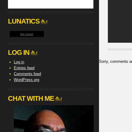
LUNATICS
the moon
LOG IN
Sorry, comments are
Log in
Entries feed
Comments feed
WordPress.org
CHAT WITH ME