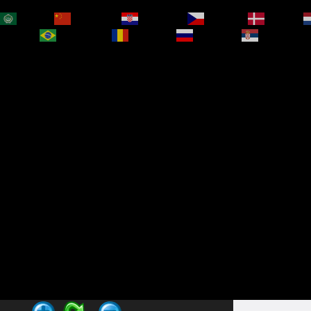
العربية
简体中文
Hrvatski
Čeština‎
Dansk
bokmål
Português
Română
Русский
Српски је