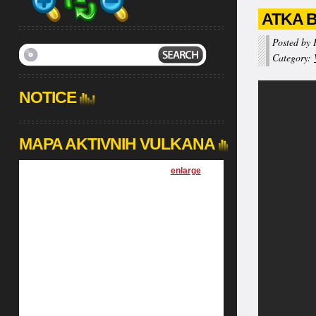
ATKA 
Posted by 
Category:
NOTICE
MAPA AKTIVNIH VULKANA
[
enlarge
]