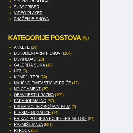
SPONZORI BLOGA
SUBSCRIBER
VIDEO PLAYER
ZNAČENJE SNOVA
KATEGORIJE POSTOVA
ANKETE
(14)
DOKUMENTARNI FILMOVI
(104)
DOWNLOAD
(23)
GALERIJA SLIKA
(10)
HTZ
(5)
KOMPJUTERI
(39)
NAUČNO FANTASTIČNE PRIČE
(12)
NO COMMENT
(39)
OBAVIJESTI I RAZNO
(199)
PARANORMALNO
(87)
PISMA MOJIH OBOŽAVATELJA
(2)
PJESME RUGALICE
(14)
PRIKAZ POTRESA PO IKEEPS METODI
(21)
RAZMIŠLJANJA
(551)
RI-ROCK
(53)