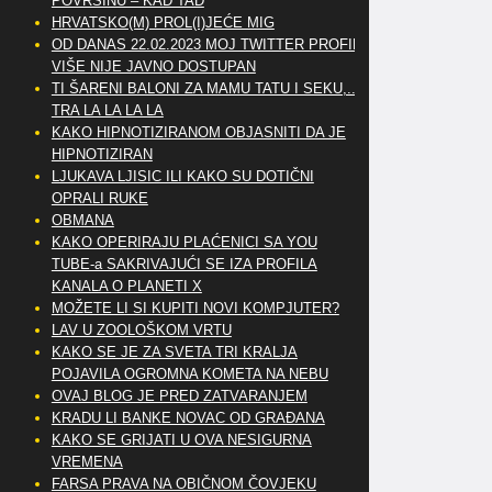
POVRŠINU – KAD TAD
HRVATSKO(M) PROL(I)JEĆE MIG
OD DANAS 22.02.2023 MOJ TWITTER PROFIL
VIŠE NIJE JAVNO DOSTUPAN
TI ŠARENI BALONI ZA MAMU TATU I SEKU,..
TRA LA LA LA LA
KAKO HIPNOTIZIRANOM OBJASNITI DA JE
HIPNOTIZIRAN
LJUKAVA LJISIC ILI KAKO SU DOTIČNI
OPRALI RUKE
OBMANA
KAKO OPERIRAJU PLAĆENICI SA YOU
TUBE-a SAKRIVAJUĆI SE IZA PROFILA
KANALA O PLANETI X
MOŽETE LI SI KUPITI NOVI KOMPJUTER?
LAV U ZOOLOŠKOM VRTU
KAKO SE JE ZA SVETA TRI KRALJA
POJAVILA OGROMNA KOMETA NA NEBU
OVAJ BLOG JE PRED ZATVARANJEM
KRADU LI BANKE NOVAC OD GRAĐANA
KAKO SE GRIJATI U OVA NESIGURNA
VREMENA
FARSA PRAVA NA OBIČNOM ČOVJEKU