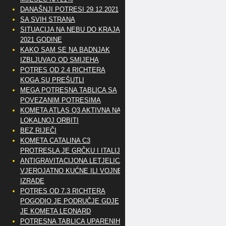
DANAŠNJI POTRESI 29.12.2021
SA SVIH STRANA
SITUACIJA NA NEBU DO KRAJA
2021 GODINE
KAKO SAM SE NA BADNJAK
IZBLJUVAO OD SMIJEHA
POTRES OD 2.4 RICHTERA
KOGA SU PREŠUTLI
MEGA POTRESNA TABLICA SA
POVEZANIM POTRESIMA
KOMETA ATLAS Q3 AKTIVNA NA
LOKALNOJ ORBITI
BEZ RIJEČI
KOMETA CATALINA C3
PROTRESLA JE GRČKU I ITALIJU
ANTIGRAVITACIJONA LETJELICA
VJEROJATNO KUĆNE ILI VOJNE
IZRADE
POTRES OD 7.3 RICHTERA
POGODIO JE PODRUČJE GDJE
JE KOMETA LEONARD
POTRESNA TABLICA UPARENIH