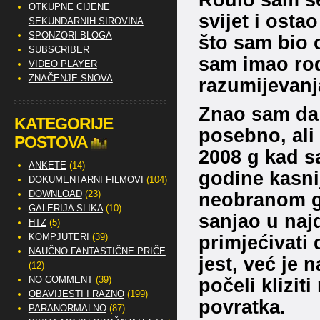
OTKUPNE CIJENE
svijet i osta
SEKUNDARNIH SIROVINA
SPONZORI BLOGA
što sam bio 
SUBSCRIBER
sam imao rodi
VIDEO PLAYER
ZNAČENJE SNOVA
razumijevanj
Znao sam da
KATEGORIJE
posebno, ali
POSTOVA
2008 g kad sa
ANKETE
(14)
godine kasni
DOKUMENTARNI FILMOVI
(104)
DOWNLOAD
(23)
neobranom g
GALERIJA SLIKA
(10)
sanjao u naj
HTZ
(5)
KOMPJUTERI
(39)
primjećivati 
NAUČNO FANTASTIČNE PRIČE
jest, već je n
(12)
NO COMMENT
(39)
počeli klizit
OBAVIJESTI I RAZNO
(199)
povratka.
PARANORMALNO
(87)