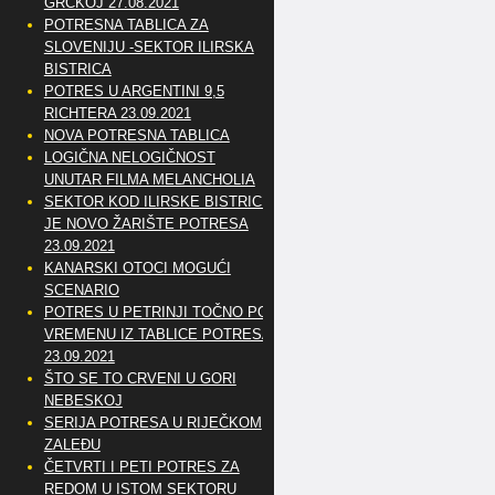
GRČKOJ 27.08.2021
POTRESNA TABLICA ZA
SLOVENIJU -SEKTOR ILIRSKA
BISTRICA
POTRES U ARGENTINI 9,5
RICHTERA 23.09.2021
NOVA POTRESNA TABLICA
LOGIČNA NELOGIČNOST
UNUTAR FILMA MELANCHOLIA
SEKTOR KOD ILIRSKE BISTRICE
JE NOVO ŽARIŠTE POTRESA
23.09.2021
KANARSKI OTOCI MOGUĆI
SCENARIO
POTRES U PETRINJI TOČNO PO
VREMENU IZ TABLICE POTRESA
23.09.2021
ŠTO SE TO CRVENI U GORI
NEBESKOJ
SERIJA POTRESA U RIJEČKOM
ZALEĐU
ČETVRTI I PETI POTRES ZA
REDOM U ISTOM SEKTORU