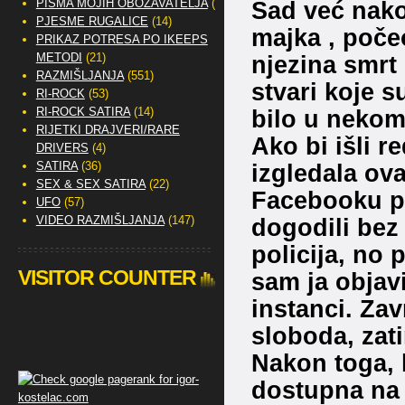
PISMA MOJIH OBOŽAVATELJA
(2)
Sad već nako
PJESME RUGALICE
(14)
majka , poče
PRIKAZ POTRESA PO IKEEPS
METODI
(21)
njezina smrt 
RAZMIŠLJANJA
(551)
stvari koje s
RI-ROCK
(53)
RI-ROCK SATIRA
(14)
bilo u nekom
RIJETKI DRAJVERI/RARE
Ako bi išli r
DRIVERS
(4)
SATIRA
(36)
izgledala ov
SEX & SEX SATIRA
(22)
Facebooku po
UFO
(57)
VIDEO RAZMIŠLJANJA
(147)
dogodili bez 
policija, no 
VISITOR COUNTER
sam ja objav
instanci. Zav
sloboda, zat
Nakon toga, 
dostupna na 