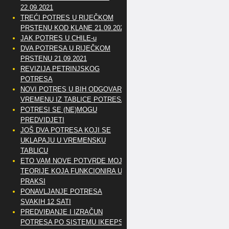
22.09.2021
TREĆI POTRES U RIJEČKOM
PRSTENU KOD KLANE 21.09.2021
JAK POTRES U CHILE-u
DVA POTRESA U RIJEČKOM
PRSTENU 21.09.2021
REVIZIJA PETRINJSKOG
POTRESA
NOVI POTRES U BIH ODGOVARA
VREMENU IZ TABLICE POTRESA
POTRESI SE (NE)MOGU
PREDVIDJETI
JOŠ DVA POTRESA KOJI SE
UKLAPAJU U VREMENSKU
TABLICU
ETO VAM NOVE POTVRDE MOJE
TEORIJE KOJA FUNKCIONIRA U
PRAKSI
PONAVLJANJE POTRESA
SVAKIH 12 SATI
PREDVIĐANJE I IZRAČUN
POTRESA PO SISTEMU IKEEPS