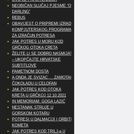
NEOBIČAN SLUČAJ PJESME “OH
DARLING”
REBUS
OBAVIJEST O PRIPREMI IZRADE
KOMPJUTERSKOG PROGRAMA
ZA IZRAČUN POTRESA
JAK POTRES U MORU KOD
GRČKOG OTOKA CRETA
ŽELITE LI SE DOBRO NASMIJATI
– UKOPČAJTE HRVATSKE
SUBTITLOVE
PAMETNOM DOSTA
A ONDA JE SVIZAC,… ZAMOTAO
ČOKOLADU U CELOFAN
JAK POTRES KOD OTOKA
KRETA U GRČKOJ 12.10.2021
IN MEMORIAM: GOGA LAZIĆ
NESTANAK STRUJE U
GORSKOM KOTARU
POTRESI U DALMACIJI I ORBITE
KOMETA
JAK POTRES KOD TRILJ-a U