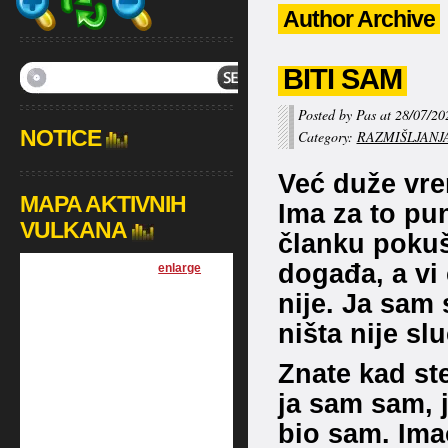
Author Archive
BITI SAM
Posted by Pas at 28/07/20
NOTICE
Category:
RAZMIŠLJANJ
Već duže vre
MAPA AKTIVNIH
Ima za to pu
VULKANA
članku pokuša
događa, a vi 
[
enlarge
]
nije. Ja sam 
ništa nije sl
Znate kad ste
ja sam sam, 
bio sam. Imao