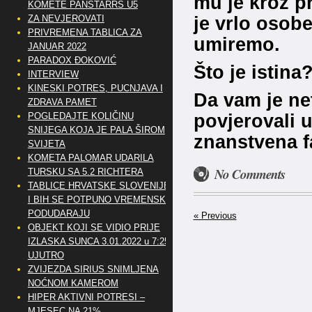
mu je kroz p
KOMETE PANSTARRS U5
je vrlo osob
ZA NEVJEROVATI
PRIVREMENA TABLICA ZA
umiremo.
JANUAR 2022
PARADOX ĐOKOVIĆ
Što je istina
INTERVIEW
KINESKI POTRES, PUCNJAVA I
Da vam je net
ZDRAVA PAMET
povjerovali u
POGLEDAJTE KOLIČINU
SNIJEGA KOJA JE PALA ŠIROM
znanstvena f
SVIJETA
KOMETA PALOMAR UDARILA
No Comments
TURSKU SA 5.2 RICHTERA
TABLICE HRVATSKE SLOVENIJE
I BIH SE POTPUNO VREMENSKI
PODUDARAJU
« Previous
OBJEKT KOJI SE VIDIO PRIJE
IZLASKA SUNCA 3.01.2022 u 7:25
UJUTRO
ZVIJEZDA SIRIUS SNIMLJENA
NOĆNOM KAMEROM
HIPER AKTIVNI POTRESI –
MJESEC NA 21%