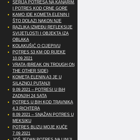
SERIJA POTRESA NA KANARIMA
I POTRES KOD CRNE GORE
KAMO IDE KOMETA ELENIN I
ŠTO DOLAZI NAKON NJE
RAZLIKA IZMEĐU REFLEKSIJE
SVIJETLOSTI I OBJEKTA IZA
OBLAKA
KOLAKUŠIĆ O CIJEPIVU
POTRES 53 KM OD RIJEKE
10.09.2021
VRATA (BREAK ON TROUGH ON
THE OTHER SIDE)
KOMETA ELENIN A3 JE U
SILAZNOJ PUTANJI
9.09.2021 – POTRESI U BiH
ZADNJIH 24 SATA
POTRES U BIH KOD TRAVNIKA
4.3 RICHTERA
8.09.2021 – SNAŽAN POTRES U
MEKSIKU
POTRES BLIZU MOJE KUĆE
7.09.2021
JOŠ JEDAN POTRES NA LINIJI