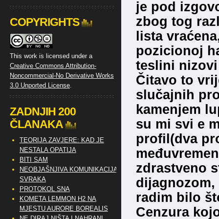
je pod izgovo
zbog tog razl
COPYRIGHTS
lista vraćena
pozicionoj ha
This work is licensed under a
teslini nizov
Creative Commons Attribution-
Noncommercial-No Derivative Works
Čitavo to vr
3.0 Unported License
.
slučajnih pro
kamenjem lup
ZADNJIH 200
su mi svi e 
ČLANAKA
profil(dva pro
TEORIJA ZAVJERE: KAD JE
međuvremenu
NESTALA OPATIJA
BITI SAM
zdrastveno s
NEOBJAŠNJIVA KOMUNIKACIJA
dijagnozom, 
SVRAKA
PROTOKOL SNA
radim bilo št
KOMETA LEMMON H2 NA
Cenzura kojo
MJESTU AURORE BOREALIS
NE DIRAJ NIŠTA I NAHRANI