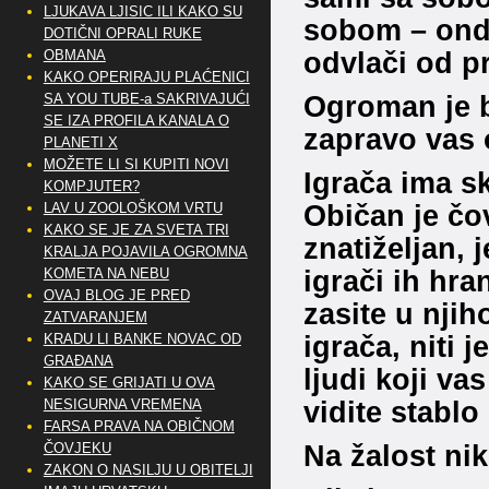
LJUKAVA LJISIC ILI KAKO SU
sobom – onda
DOTIČNI OPRALI RUKE
odvlači od pr
OBMANA
KAKO OPERIRAJU PLAĆENICI
Ogroman je br
SA YOU TUBE-a SAKRIVAJUĆI
SE IZA PROFILA KANALA O
zapravo vas
PLANETI X
MOŽETE LI SI KUPITI NOVI
Igrača ima s
KOMPJUTER?
Običan je čov
LAV U ZOOLOŠKOM VRTU
KAKO SE JE ZA SVETA TRI
znatiželjan, 
KRALJA POJAVILA OGROMNA
igrači ih hr
KOMETA NA NEBU
OVAJ BLOG JE PRED
zasite u njih
ZATVARANJEM
igrača, niti j
KRADU LI BANKE NOVAC OD
GRAĐANA
ljudi koji va
KAKO SE GRIJATI U OVA
vidite stablo
NESIGURNA VREMENA
FARSA PRAVA NA OBIČNOM
Na žalost ni
ČOVJEKU
ZAKON O NASILJU U OBITELJI