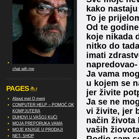
kako nastaju 
To je prijel
Od te godine
koje nikada 
nitko do tad
imati zdrast
napredovao- 
chat wih me
Ja vama mogu
u kojem se na
PAGES
jer živite p
About me| O meni
Ja se ne mog
COMPUTER HELP – POMOĆ OKO
vi živite, je
KOMPJUTERA
DUHOVI U VAŠOJ KUĆI
način života 
MOJA PREPORUKA VAMA
vaših žiovota
MOJE KNJIGE U PRODAJI
NET- SHOP
Rodio sam s