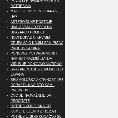
IMAJU LI PIRAMIDE VEZE SA
POTRESIMA
MALO SE TRESEMO DANAS ,..
HA?
ASTEROIDI NE POSTOJE
HVALA VAM OD SRCA NA
UKAZANOJ POMOĆI
NOVI DOKAZ O KRVNIM
GRUPAMA O KOJIM SAM PISAO
PRIJE 19 GODINA
PONOVNA POTVRDA MOJIH
NAPISA I RAZMIŠLJANJA
VIRUS JE PONOVNO MUTIRAO
SNAŽAN POTRES U MORU KOD
JAPANA
SEIZMOLOŠKA AKTIVNOST JE U
PORASTU KAO ŠTO SAM I
PREDVIDIO
OVO JE NAJVAŽNIJE DA
PROČITATE
POTRES KOD SISKA OD
KOMETE ELENIN 25.11.2021
POTRES U 19:49 KONAČNO SE