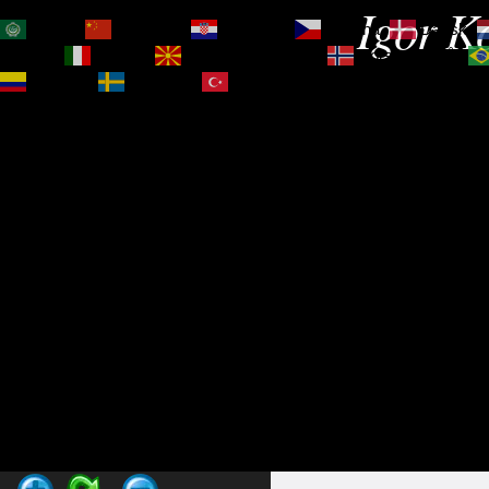
Igor Ko
العربية
简体中文
Hrvatski
Čeština‎
Dansk
Magyar
Italiano
Македонски јазик
Norsk bokmål
Español
Svenska
Türkçe