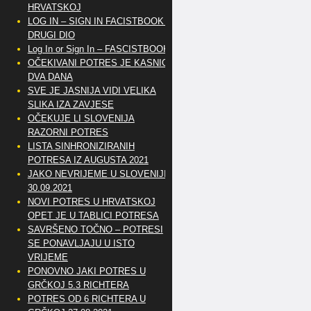
HRVATSKOJ
LOG IN – SIGN IN FACISTBOOK –
DRUGI DIO
Log In or Sign In – FASCISTBOOK
OČEKIVANI POTRES JE KASNIO
DVA DANA
SVE JE JASNIJA VIDI VELIKA
SLIKA IZA ZAVJESE
OČEKUJE LI SLOVENIJA
RAZORNI POTRES
LISTA SINHRONIZIRANIH
POTRESA IZ AUGUSTA 2021
JAKO NEVRIJEME U SLOVENIJI
30.09.2021
NOVI POTRES U HRVATSKOJ
OPET JE U TABLICI POTRESA
SAVRŠENO TOČNO – POTRESI
SE PONAVLJAJU U ISTO
VRIJEME
PONOVNO JAKI POTRES U
GRČKOJ 5.3 RICHTERA
POTRES OD 6 RICHTERA U