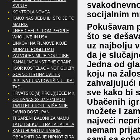
svakodnevno 
SVINJE
socijalnim m
KONTROLA NOVCA
KAKO NAS JEBU ILI ŠTO JE TO
Pokušavam pr
MATRIX
I NEED HELP FROM PEOPLE
što se dešav
WHO LIVE IN USA
uz najbolju v
LINKOVI NA FILMOVE KOJE
MORATE POGLEDATI
da je slučajn
ZATVOREN MI JE YOU TUBE
Jedna od gla
KANAL “AGAINST THE GRAIN”
IGOR KOSTELAC – NOT GUILTY
koju na žalos
GOVNO I ISTINA UVIJEK
zahvaljujući 
ISPLIVAJU NA POVRŠINU – KAD
TAD
sve kako bi s
HRVATSKO(M) PROL(I)JEĆE MIG
Ubačenih igr
OD DANAS 22.02.2023 MOJ
TWITTER PROFIL VIŠE NIJE
možete i zamis
JAVNO DOSTUPAN
najveći neprij
TI ŠARENI BALONI ZA MAMU
TATU I SEKU,.. TRA LA LA LA LA
nemam prijate
KAKO HIPNOTIZIRANOM
sami sa sobom
OBJASNITI DA JE HIPNOTIZIRAN