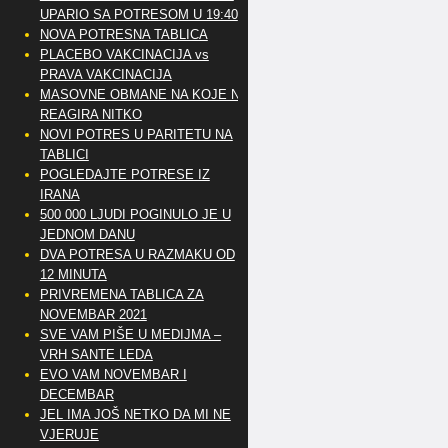
UPARIO SA POTRESOM U 19:40
NOVA POTRESNA TABLICA
PLACEBO VAKCINACIJA vs
PRAVA VAKCINACIJA
MASOVNE OBMANE NA KOJE NE
REAGIRA NITKO
NOVI POTRES U PARITETU NA
TABLICI
POGLEDAJTE POTRESE IZ
IRANA
500 000 LJUDI POGINULO JE U
JEDNOM DANU
DVA POTRESA U RAZMAKU OD
12 MINUTA
PRIVREMENA TABLICA ZA
NOVEMBAR 2021
SVE VAM PIŠE U MEDIJMA –
VRH SANTE LEDA
EVO VAM NOVEMBAR I
DECEMBAR
JEL IMA JOŠ NETKO DA MI NE
VJERUJE