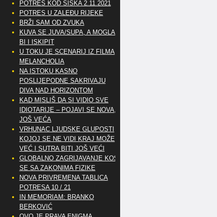
POTRES KOD SISKA 2.11.2021
POTRES U ZALEĐU RIJEKE
BRŽI SAM OD ZVUKA
KUVA SE JUVA/SUPA, A MOGLA
BI I ISKIPIT
U TOKU JE SCENARIJ IZ FILMA
MELANCHOLIA
NA ISTOKU KASNO
POSLIJEPODNE SAKRIVAJU
DIVA NAD HORIZONTOM
KAD MISLIŠ DA SI VIDIO SVE
IDIOTARIJE – POJAVI SE NOVA,..
JOŠ VEĆA
VRHUNAC LJUDSKE GLUPOSTI
KOJOJ SE NE VIDI KRAJ MOŽE
VEĆ I SUTRA BITI JOŠ VEĆI
GLOBALNO ZAGRIJAVANJE KOSI
SE SA ZAKONIMA FIZIKE
NOVA PRIVREMENA TABLICA
POTRESA 10 / 21
IN MEMORIAM: BRANKO
BERKOVIĆ
OVO JE PRAVA ENIGMA