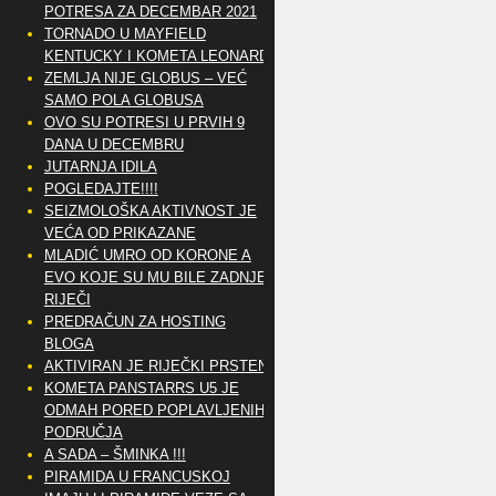
POTRESA ZA DECEMBAR 2021
TORNADO U MAYFIELD
KENTUCKY I KOMETA LEONARD
ZEMLJA NIJE GLOBUS – VEĆ
SAMO POLA GLOBUSA
OVO SU POTRESI U PRVIH 9
DANA U DECEMBRU
JUTARNJA IDILA
POGLEDAJTE!!!!
SEIZMOLOŠKA AKTIVNOST JE
VEĆA OD PRIKAZANE
MLADIĆ UMRO OD KORONE A
EVO KOJE SU MU BILE ZADNJE
RIJEČI
PREDRAČUN ZA HOSTING
BLOGA
AKTIVIRAN JE RIJEČKI PRSTEN
KOMETA PANSTARRS U5 JE
ODMAH PORED POPLAVLJENIH
PODRUČJA
A SADA – ŠMINKA !!!
PIRAMIDA U FRANCUSKOJ