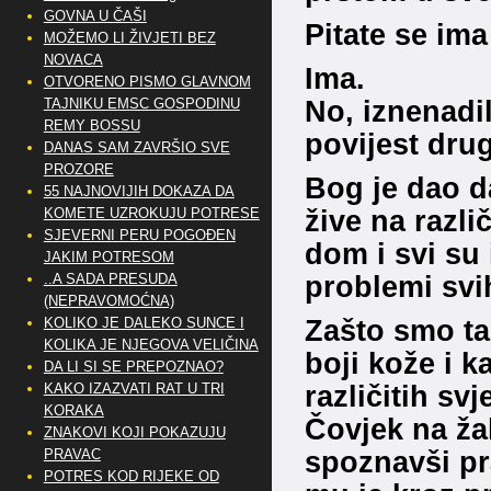
GOVNA U ČAŠI
Pitate se ima
MOŽEMO LI ŽIVJETI BEZ
NOVACA
Ima.
OTVORENO PISMO GLAVNOM
No, iznenadili
TAJNIKU EMSC GOSPODINU
REMY BOSSU
povijest dru
DANAS SAM ZAVRŠIO SVE
PROZORE
Bog je dao da
55 NAJNOVIJIH DOKAZA DA
žive na razli
KOMETE UZROKUJU POTRESE
SJEVERNI PERU POGOĐEN
dom i svi su 
JAKIM POTRESOM
problemi svi
..A SADA PRESUDA
(NEPRAVOMOĆNA)
Zašto smo tak
KOLIKO JE DALEKO SUNCE I
KOLIKA JE NJEGOVA VELIČINA
boji kože i k
DA LI SI SE PREPOZNAO?
različitih sv
KAKO IZAZVATI RAT U TRI
KORAKA
Čovjek na žal
ZNAKOVI KOJI POKAZUJU
spoznavši pr
PRAVAC
POTRES KOD RIJEKE OD