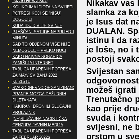
Nikakav vas I
IMAJU HRVATSKU
KOLIKO IMA IDIOTA NA SVIJETU?
slamka za ko
POTRESI KOJI SE “NISU”
je Isus dat n
DOGODILI
KUDA IDU DIVLJE SVINJE
DUALAN. Spas
PJEŠČANI SAT IDE NAPRIJED 10
istinu i da r
MINUTA
SAD TO ODJENOM VIŠE NIJE
je loše, no i
NEMOGUĆE – PREKO NOĆI
postoji svak
KAKO NAIVNA SOBARICA
ZAMIŠLJA INTERNET
Svijestan sa
TABLICA UPARENIH POTRESA
ZA MAY/ SVIBANJ 2022
odgovornost 
KLIZIŠTE
možeš igrati i
SVAKODNEVNO ORGANIZIRANO
PRANJE MOZGA DEŽURNIH
Trenutačno p
DILETANATA
kao prije dr
HAKIRANI DRON ILI SLUČAJNI
PROLAZNIK
svuda i kontr
(NE)SLUČAJNA NACISTIČKA
svijesni, ne 
CENZURA JAVNIH MEDIJA
TABLICA UPARENIH POTRESA
prstom u sv
ZA FEBRUAR 2022g