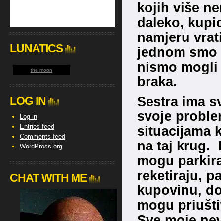
kojih više ne
daleko, kupio
namjeru vrati
LUNATICS
jednom smo 
nismo mogli 
the moon
braka.
Sestra ima sv
LOG IN
svoje proble
Log in
Entries feed
situacijama k
Comments feed
na taj krug. 
WordPress.org
mogu parkira
reketiraju, 
CHAT WITH ME
kupovinu, dov
mogu priuštit
Sve moje nev