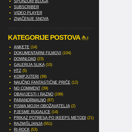
SPONZORI BLOGA
SUBSCRIBER
VIDEO PLAYER
ZNAČENJE SNOVA
KATEGORIJE POSTOVA
ANKETE
(14)
DOKUMENTARNI FILMOVI
(104)
DOWNLOAD
(23)
GALERIJA SLIKA
(10)
HTZ
(5)
KOMPJUTERI
(39)
NAUČNO FANTASTIČNE PRIČE
(12)
NO COMMENT
(39)
OBAVIJESTI I RAZNO
(199)
PARANORMALNO
(87)
PISMA MOJIH OBOŽAVATELJA
(2)
PJESME RUGALICE
(14)
PRIKAZ POTRESA PO IKEEPS METODI
(21)
RAZMIŠLJANJA
(551)
RI-ROCK
(53)