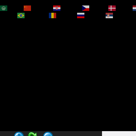
العربية
简体中文
Hrvatski
Čeština‎
Dansk
bokmål
Português
Română
Русский
Српски је