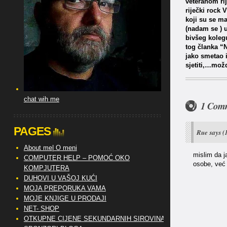
veteranom rij
riječki rock
koji su se ma
(nadam se ) 
bivšeg koleg
tog članka “
jako smetao 
sjetiti,…mož
chat wih me
1 Com
PAGES
Rue
says
(
About me| O meni
mislim da j
COMPUTER HELP – POMOĆ OKO
osobe, već
KOMPJUTERA
DUHOVI U VAŠOJ KUĆI
MOJA PREPORUKA VAMA
MOJE KNJIGE U PRODAJI
NET- SHOP
OTKUPNE CIJENE SEKUNDARNIH SIROVINA