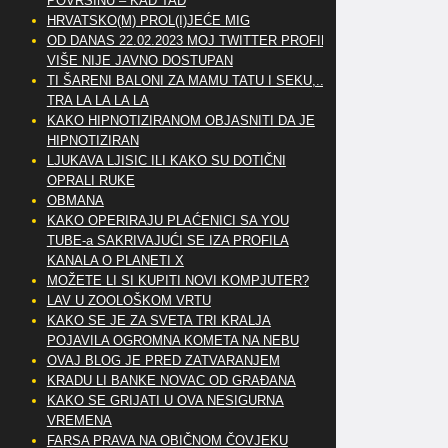
POVRŠINU – KAD TAD
HRVATSKO(M) PROL(I)JEĆE MIG
OD DANAS 22.02.2023 MOJ TWITTER PROFIL
VIŠE NIJE JAVNO DOSTUPAN
TI ŠARENI BALONI ZA MAMU TATU I SEKU,..
TRA LA LA LA LA
KAKO HIPNOTIZIRANOM OBJASNITI DA JE
HIPNOTIZIRAN
LJUKAVA LJISIC ILI KAKO SU DOTIČNI
OPRALI RUKE
OBMANA
KAKO OPERIRAJU PLAĆENICI SA YOU
TUBE-a SAKRIVAJUĆI SE IZA PROFILA
KANALA O PLANETI X
MOŽETE LI SI KUPITI NOVI KOMPJUTER?
LAV U ZOOLOŠKOM VRTU
KAKO SE JE ZA SVETA TRI KRALJA
POJAVILA OGROMNA KOMETA NA NEBU
OVAJ BLOG JE PRED ZATVARANJEM
KRADU LI BANKE NOVAC OD GRAĐANA
KAKO SE GRIJATI U OVA NESIGURNA
VREMENA
FARSA PRAVA NA OBIČNOM ČOVJEKU