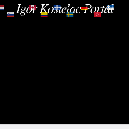
Igor Kostelac Portal
Nederlands
English
Français
Deutsch
Ελληνι
зик
Slovenščina
Español
Svenska
Türkçe