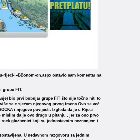
itu-rijeci-i–BBonom-on.aspx
ostavio sam komentar na
i grupe FIT.
) bio prvi bubnjar grupe FIT što nije točno niti to
) više se e sjećam njegovog prvog imena.Ovo se već
-ROCKA i njegove povijesti. Izgleda da je u Rijeci
 mislim da je ovo drugo u pitanju , jer za ono prvo
ki rock glazbenici koji su jednostavnim neznanjem i
izostavljena. U nedavnom razgovoru sa jednim