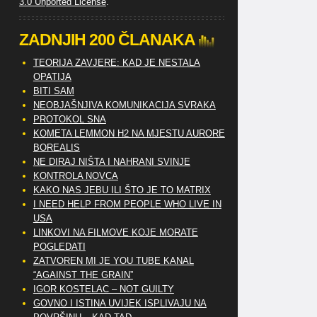
3.0 Unported License
.
ZADNJIH 200 ČLANAKA
TEORIJA ZAVJERE: KAD JE NESTALA
OPATIJA
BITI SAM
NEOBJAŠNJIVA KOMUNIKACIJA SVRAKA
PROTOKOL SNA
KOMETA LEMMON H2 NA MJESTU AURORE
BOREALIS
NE DIRAJ NIŠTA I NAHRANI SVINJE
KONTROLA NOVCA
KAKO NAS JEBU ILI ŠTO JE TO MATRIX
I NEED HELP FROM PEOPLE WHO LIVE IN
USA
LINKOVI NA FILMOVE KOJE MORATE
POGLEDATI
ZATVOREN MI JE YOU TUBE KANAL
“AGAINST THE GRAIN”
IGOR KOSTELAC – NOT GUILTY
GOVNO I ISTINA UVIJEK ISPLIVAJU NA