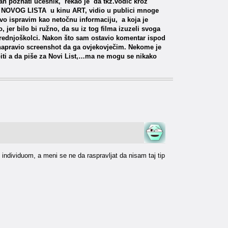
an poznati učesnik, rekao je da tkz.vodič kroz
iz NOVOG LISTA u kinu ART, vidio u publici mnoge
ovo ispravim kao netočnu informaciju, a koja je
r bilo bi ružno, da su iz tog filma izuzeli svoga
srednjoškolci. Nakon što sam ostavio komentar ispod
napravio screenshot da ga ovjekovječim. Nekome je
iti a da piše za Novi List,…ma ne mogu se nikako
ndividuom, a meni se ne da raspravljat da nisam taj tip