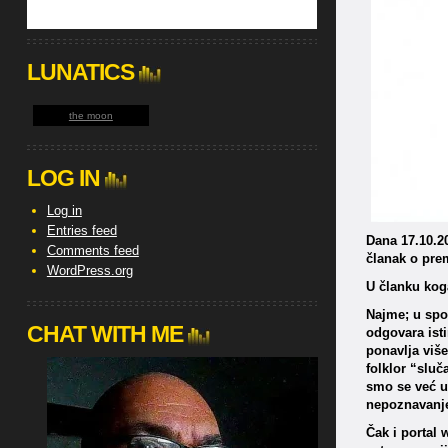
LUNATICS
the moon
LOG IN
Log in
Entries feed
Dana 17.10.2
Comments feed
članak o prem
WordPress.org
U članku kog
Najme; u spo
CHAT WITH ME
odgovara ist
ponavlja više
folklor “sluč
smo se već uv
nepoznavanje
Čak i portal