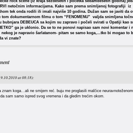
ečke rock scene (iz kraja šezdesetih i početka sedamdesetih godina) jed
 VRVI netočnim informacijama. Kako sam prema snimljenoj fotografiji 
hom tek onda rodili ili imali najviše 10 godina. Dužan sam se javiti da 
u tom dokumentarnom filmu o tom “FENOMENU” valjda snimljena točno, je
u bubnjara DEBEUCA sa kojim su zapravo i počeli svirati u Opatiji kao 
NETKO” ga je uklonio. Da se to ne ponovi napisao sam novi komentar i 
i nekog je napravio šarlatanom- pitam se samo koga,…tko bi mogao to b
da vi znate?
ment
19.10.2010 at 08:18):
a znam koga…ali ne smijem reć. buju me proglasili malčice neuravnoteženom i
 da sam samo ispred svog vremena i da gledim trećim okom.