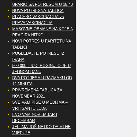
UPARIO SA POTRESOM U 19:40
NOVA POTRESNA TABLICA
PLACEBO VAKCINACIJA vs
PRAVA VAKCINACIJA
MASOVNE OBMANE NA KOJE NE
REAGIRA NITKO
NOVI POTRES U PARITETU NA
TABLICI
POGLEDAJTE POTRESE IZ
IRANA
500 000 LJUDI POGINULO JE U
JEDNOM DANU
DVA POTRESA U RAZMAKU OD
12 MINUTA
PRIVREMENA TABLICA ZA
NOVEMBAR 2021
SVE VAM PIŠE U MEDIJMA –
VRH SANTE LEDA
EVO VAM NOVEMBAR I
DECEMBAR
JEL IMA JOŠ NETKO DA MI NE
VJERUJE