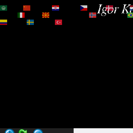
Igor Ko
العربية
简体中文
Hrvatski
Čeština‎
Dansk
Magyar
Italiano
Македонски јазик
Norsk bokmål
Español
Svenska
Türkçe