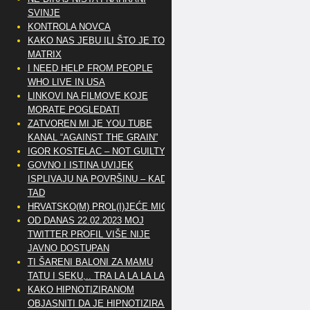
SVINJE
KONTROLA NOVCA
KAKO NAS JEBU ILI ŠTO JE TO
MATRIX
I NEED HELP FROM PEOPLE
WHO LIVE IN USA
LINKOVI NA FILMOVE KOJE
MORATE POGLEDATI
ZATVOREN MI JE YOU TUBE
KANAL “AGAINST THE GRAIN”
IGOR KOSTELAC – NOT GUILTY
GOVNO I ISTINA UVIJEK
ISPLIVAJU NA POVRŠINU – KAD
TAD
HRVATSKO(M) PROL(I)JEĆE MIG
OD DANAS 22.02.2023 MOJ
TWITTER PROFIL VIŠE NIJE
JAVNO DOSTUPAN
TI ŠARENI BALONI ZA MAMU
TATU I SEKU,.. TRA LA LA LA LA
KAKO HIPNOTIZIRANOM
OBJASNITI DA JE HIPNOTIZIRAN