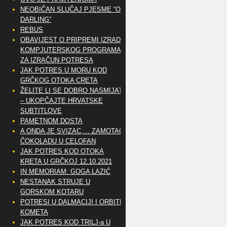
NEOBIČAN SLUČAJ PJESME “OH
DARLING”
REBUS
OBAVIJEST O PRIPREMI IZRADE
KOMPJUTERSKOG PROGRAMA
ZA IZRAČUN POTRESA
JAK POTRES U MORU KOD
GRČKOG OTOKA CRETA
ŽELITE LI SE DOBRO NASMIJATI
– UKOPČAJTE HRVATSKE
SUBTITLOVE
PAMETNOM DOSTA
A ONDA JE SVIZAC,… ZAMOTAO
ČOKOLADU U CELOFAN
JAK POTRES KOD OTOKA
KRETA U GRČKOJ 12.10.2021
IN MEMORIAM: GOGA LAZIĆ
NESTANAK STRUJE U
GORSKOM KOTARU
POTRESI U DALMACIJI I ORBITE
KOMETA
JAK POTRES KOD TRILJ-a U