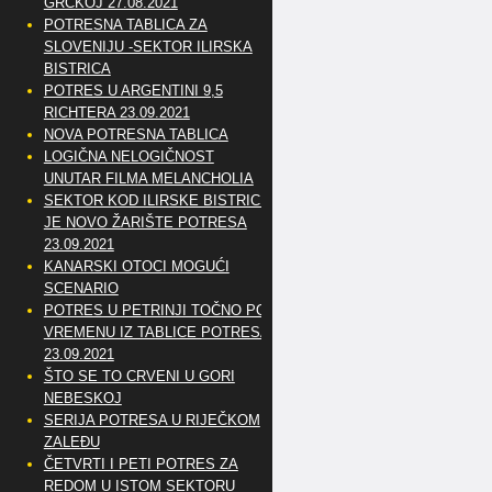
GRČKOJ 27.08.2021
POTRESNA TABLICA ZA
SLOVENIJU -SEKTOR ILIRSKA
BISTRICA
POTRES U ARGENTINI 9,5
RICHTERA 23.09.2021
NOVA POTRESNA TABLICA
LOGIČNA NELOGIČNOST
UNUTAR FILMA MELANCHOLIA
SEKTOR KOD ILIRSKE BISTRICE
JE NOVO ŽARIŠTE POTRESA
23.09.2021
KANARSKI OTOCI MOGUĆI
SCENARIO
POTRES U PETRINJI TOČNO PO
VREMENU IZ TABLICE POTRESA
23.09.2021
ŠTO SE TO CRVENI U GORI
NEBESKOJ
SERIJA POTRESA U RIJEČKOM
ZALEĐU
ČETVRTI I PETI POTRES ZA
REDOM U ISTOM SEKTORU