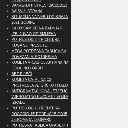
DANAŠNJI POTRESI 29.12.2021
SA SVIH STRANA
SITUACIJA NA NEBU DO KRAJA
2021 GODINE
KAKO SAM SE NA BADNJAK
IZBLJUVAO OD SMIJEHA
POTRES OD 2.4 RICHTERA
KOGA SU PREŠUTLI
MEGA POTRESNA TABLICA SA
POVEZANIM POTRESIMA
KOMETA ATLAS Q3 AKTIVNA NA
LOKALNOJ ORBITI
BEZ RIJEČI
KOMETA CATALINA C3
PROTRESLA JE GRČKU I ITALIJU
ANTIGRAVITACIJONA LETJELICA
VJEROJATNO KUĆNE ILI VOJNE
IZRADE
POTRES OD 7.3 RICHTERA
POGODIO JE PODRUČJE GDJE
JE KOMETA LEONARD
POTRESNA TABLICA UPARENIH