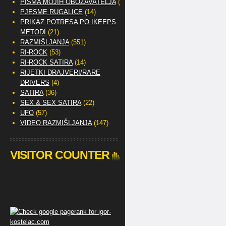
PISMA MOJIH OBOŽAVATELJA
(2)
PJESME RUGALICE
(14)
PRIKAZ POTRESA PO IKEEPS
METODI
(21)
RAZMIŠLJANJA
(551)
RI-ROCK
(53)
RI-ROCK SATIRA
(14)
RIJETKI DRAJVERI/RARE
DRIVERS
(4)
SATIRA
(36)
SEX & SEX SATIRA
(22)
UFO
(57)
VIDEO RAZMIŠLJANJA
(147)
VISITOR COUNTER