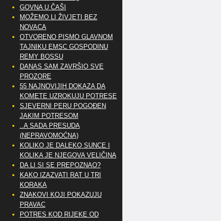
GOVNA U ČAŠI
MOŽEMO LI ŽIVJETI BEZ
NOVACA
OTVORENO PISMO GLAVNOM
TAJNIKU EMSC GOSPODINU
REMY BOSSU
DANAS SAM ZAVRŠIO SVE
PROZORE
55 NAJNOVIJIH DOKAZA DA
KOMETE UZROKUJU POTRESE
SJEVERNI PERU POGOĐEN
JAKIM POTRESOM
..A SADA PRESUDA
(NEPRAVOMOĆNA)
KOLIKO JE DALEKO SUNCE I
KOLIKA JE NJEGOVA VELIČINA
DA LI SI SE PREPOZNAO?
KAKO IZAZVATI RAT U TRI
KORAKA
ZNAKOVI KOJI POKAZUJU
PRAVAC
POTRES KOD RIJEKE OD