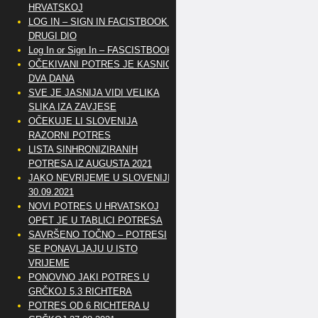
HRVATSKOJ
LOG IN – SIGN IN FACISTBOOK –
DRUGI DIO
Log In or Sign In – FASCISTBOOK
OČEKIVANI POTRES JE KASNIO
DVA DANA
SVE JE JASNIJA VIDI VELIKA
SLIKA IZA ZAVJESE
OČEKUJE LI SLOVENIJA
RAZORNI POTRES
LISTA SINHRONIZIRANIH
POTRESA IZ AUGUSTA 2021
JAKO NEVRIJEME U SLOVENIJI
30.09.2021
NOVI POTRES U HRVATSKOJ
OPET JE U TABLICI POTRESA
SAVRŠENO TOČNO – POTRESI
SE PONAVLJAJU U ISTO
VRIJEME
PONOVNO JAKI POTRES U
GRČKOJ 5.3 RICHTERA
POTRES OD 6 RICHTERA U