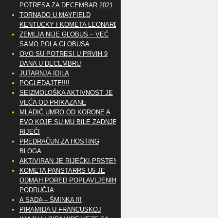
POTRESA ZA DECEMBAR 2021
TORNADO U MAYFIELD
KENTUCKY I KOMETA LEONARD
ZEMLJA NIJE GLOBUS – VEĆ
SAMO POLA GLOBUSA
OVO SU POTRESI U PRVIH 9
DANA U DECEMBRU
JUTARNJA IDILA
POGLEDAJTE!!!!
SEIZMOLOŠKA AKTIVNOST JE
VEĆA OD PRIKAZANE
MLADIĆ UMRO OD KORONE A
EVO KOJE SU MU BILE ZADNJE
RIJEČI
PREDRAČUN ZA HOSTING
BLOGA
AKTIVIRAN JE RIJEČKI PRSTEN
KOMETA PANSTARRS U5 JE
ODMAH PORED POPLAVLJENIH
PODRUČJA
A SADA – ŠMINKA !!!
PIRAMIDA U FRANCUSKOJ