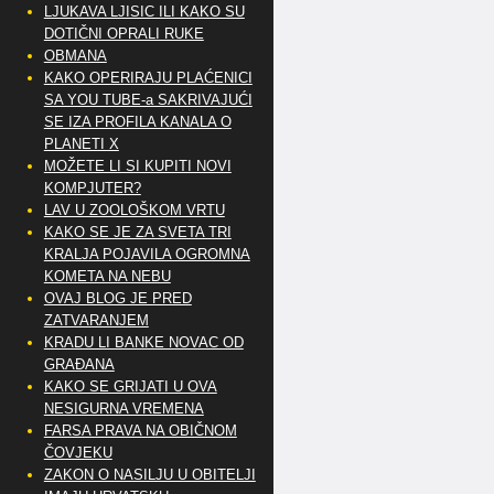
LJUKAVA LJISIC ILI KAKO SU
DOTIČNI OPRALI RUKE
OBMANA
KAKO OPERIRAJU PLAĆENICI
SA YOU TUBE-a SAKRIVAJUĆI
SE IZA PROFILA KANALA O
PLANETI X
MOŽETE LI SI KUPITI NOVI
KOMPJUTER?
LAV U ZOOLOŠKOM VRTU
KAKO SE JE ZA SVETA TRI
KRALJA POJAVILA OGROMNA
KOMETA NA NEBU
OVAJ BLOG JE PRED
ZATVARANJEM
KRADU LI BANKE NOVAC OD
GRAĐANA
KAKO SE GRIJATI U OVA
NESIGURNA VREMENA
FARSA PRAVA NA OBIČNOM
ČOVJEKU
ZAKON O NASILJU U OBITELJI