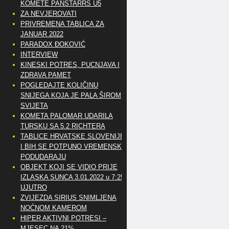
KOMETE PANSTARRS U5
ZA NEVJEROVATI
PRIVREMENA TABLICA ZA
JANUAR 2022
PARADOX ĐOKOVIĆ
INTERVIEW
KINESKI POTRES, PUCNJAVA I
ZDRAVA PAMET
POGLEDAJTE KOLIČINU
SNIJEGA KOJA JE PALA ŠIROM
SVIJETA
KOMETA PALOMAR UDARILA
TURSKU SA 5.2 RICHTERA
TABLICE HRVATSKE SLOVENIJE
I BIH SE POTPUNO VREMENSKI
PODUDARAJU
OBJEKT KOJI SE VIDIO PRIJE
IZLASKA SUNCA 3.01.2022 u 7:25
UJUTRO
ZVIJEZDA SIRIUS SNIMLJENA
NOĆNOM KAMEROM
HIPER AKTIVNI POTRESI –
MJESEC NA 21%