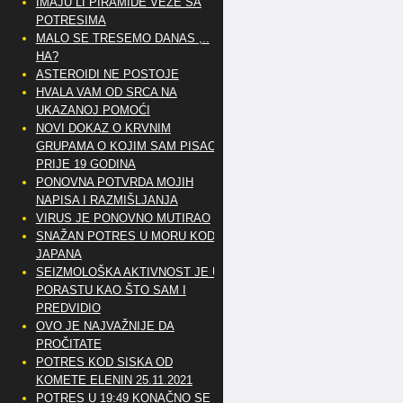
IMAJU LI PIRAMIDE VEZE SA
POTRESIMA
MALO SE TRESEMO DANAS ,..
HA?
ASTEROIDI NE POSTOJE
HVALA VAM OD SRCA NA
UKAZANOJ POMOĆI
NOVI DOKAZ O KRVNIM
GRUPAMA O KOJIM SAM PISAO
PRIJE 19 GODINA
PONOVNA POTVRDA MOJIH
NAPISA I RAZMIŠLJANJA
VIRUS JE PONOVNO MUTIRAO
SNAŽAN POTRES U MORU KOD
JAPANA
SEIZMOLOŠKA AKTIVNOST JE U
PORASTU KAO ŠTO SAM I
PREDVIDIO
OVO JE NAJVAŽNIJE DA
PROČITATE
POTRES KOD SISKA OD
KOMETE ELENIN 25.11.2021
POTRES U 19:49 KONAČNO SE