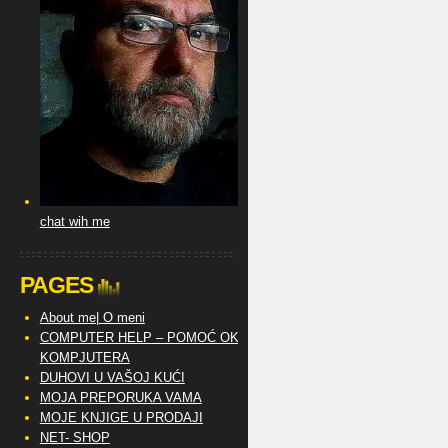
chat wih me
PAGES
About me| O meni
COMPUTER HELP – POMOĆ OKO
KOMPJUTERA
DUHOVI U VAŠOJ KUĆI
MOJA PREPORUKA VAMA
MOJE KNJIGE U PRODAJI
NET- SHOP