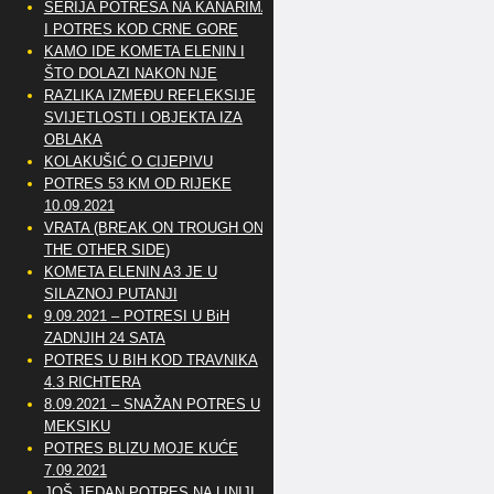
SERIJA POTRESA NA KANARIMA
I POTRES KOD CRNE GORE
KAMO IDE KOMETA ELENIN I
ŠTO DOLAZI NAKON NJE
RAZLIKA IZMEĐU REFLEKSIJE
SVIJETLOSTI I OBJEKTA IZA
OBLAKA
KOLAKUŠIĆ O CIJEPIVU
POTRES 53 KM OD RIJEKE
10.09.2021
VRATA (BREAK ON TROUGH ON
THE OTHER SIDE)
KOMETA ELENIN A3 JE U
SILAZNOJ PUTANJI
9.09.2021 – POTRESI U BiH
ZADNJIH 24 SATA
POTRES U BIH KOD TRAVNIKA
4.3 RICHTERA
8.09.2021 – SNAŽAN POTRES U
MEKSIKU
POTRES BLIZU MOJE KUĆE
7.09.2021
JOŠ JEDAN POTRES NA LINIJI