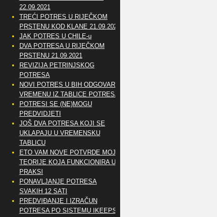
22.09.2021
TREĆI POTRES U RIJEČKOM
PRSTENU KOD KLANE 21.09.2021
JAK POTRES U CHILE-u
DVA POTRESA U RIJEČKOM
PRSTENU 21.09.2021
REVIZIJA PETRINJSKOG
POTRESA
NOVI POTRES U BIH ODGOVARA
VREMENU IZ TABLICE POTRESA
POTRESI SE (NE)MOGU
PREDVIDJETI
JOŠ DVA POTRESA KOJI SE
UKLAPAJU U VREMENSKU
TABLICU
ETO VAM NOVE POTVRDE MOJE
TEORIJE KOJA FUNKCIONIRA U
PRAKSI
PONAVLJANJE POTRESA
SVAKIH 12 SATI
PREDVIĐANJE I IZRAČUN
POTRESA PO SISTEMU IKEEPS