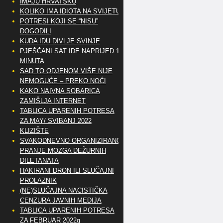
IMAJU HRVATSKU
KOLIKO IMA IDIOTA NA SVIJETU?
POTRESI KOJI SE “NISU”
DOGODILI
KUDA IDU DIVLJE SVINJE
PJEŠČANI SAT IDE NAPRIJED 10
MINUTA
SAD TO ODJENOM VIŠE NIJE
NEMOGUĆE – PREKO NOĆI
KAKO NAIVNA SOBARICA
ZAMIŠLJA INTERNET
TABLICA UPARENIH POTRESA
ZA MAY/ SVIBANJ 2022
KLIZIŠTE
SVAKODNEVNO ORGANIZIRANO
PRANJE MOZGA DEŽURNIH
DILETANATA
HAKIRANI DRON ILI SLUČAJNI
PROLAZNIK
(NE)SLUČAJNA NACISTIČKA
CENZURA JAVNIH MEDIJA
TABLICA UPARENIH POTRESA
ZA FEBRUAR 2022g