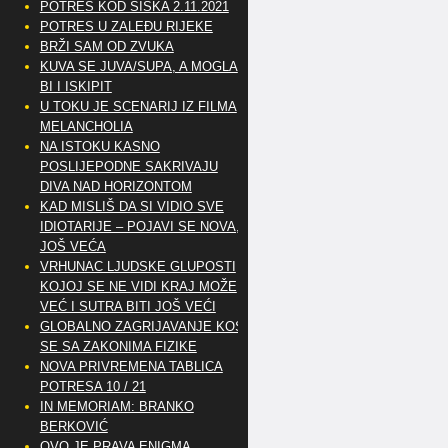
POTRES KOD SISKA 2.11.2021
POTRES U ZALEĐU RIJEKE
BRŽI SAM OD ZVUKA
KUVA SE JUVA/SUPA, A MOGLA
BI I ISKIPIT
U TOKU JE SCENARIJ IZ FILMA
MELANCHOLIA
NA ISTOKU KASNO
POSLIJEPODNE SAKRIVAJU
DIVA NAD HORIZONTOM
KAD MISLIŠ DA SI VIDIO SVE
IDIOTARIJE – POJAVI SE NOVA,..
JOŠ VEĆA
VRHUNAC LJUDSKE GLUPOSTI
KOJOJ SE NE VIDI KRAJ MOŽE
VEĆ I SUTRA BITI JOŠ VEĆI
GLOBALNO ZAGRIJAVANJE KOSI
SE SA ZAKONIMA FIZIKE
NOVA PRIVREMENA TABLICA
POTRESA 10 / 21
IN MEMORIAM: BRANKO
BERKOVIĆ
OVO JE PRAVA ENIGMA