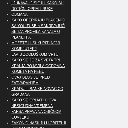
LJUKAVA LJISIC ILI KAKO SU
DOTIČNI OPRALI RUKE
OBMANA
KAKO OPERIRAJU PLAĆENICI
SA YOU TUBE-a SAKRIVAJUĆI
SE IZA PROFILA KANALA O
PLANETI X
MOŽETE LI SI KUPITI NOVI
KOMPJUTER?
LAV U ZOOLOŠKOM VRTU
KAKO SE JE ZA SVETA TRI
KRALJA POJAVILA OGROMNA
KOMETA NA NEBU
OVAJ BLOG JE PRED
ZATVARANJEM
KRADU LI BANKE NOVAC OD
GRAĐANA
KAKO SE GRIJATI U OVA
NESIGURNA VREMENA
FARSA PRAVA NA OBIČNOM
ČOVJEKU
ZAKON O NASILJU U OBITELJI