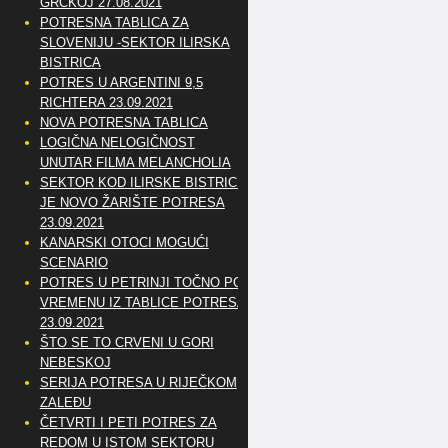
GRČKOJ 27.08.2021
POTRESNA TABLICA ZA
SLOVENIJU -SEKTOR ILIRSKA
BISTRICA
POTRES U ARGENTINI 9,5
RICHTERA 23.09.2021
NOVA POTRESNA TABLICA
LOGIČNA NELOGIČNOST
UNUTAR FILMA MELANCHOLIA
SEKTOR KOD ILIRSKE BISTRICE
JE NOVO ŽARIŠTE POTRESA
23.09.2021
KANARSKI OTOCI MOGUĆI
SCENARIO
POTRES U PETRINJI TOČNO PO
VREMENU IZ TABLICE POTRESA
23.09.2021
ŠTO SE TO CRVENI U GORI
NEBESKOJ
SERIJA POTRESA U RIJEČKOM
ZALEĐU
ČETVRTI I PETI POTRES ZA
REDOM U ISTOM SEKTORU