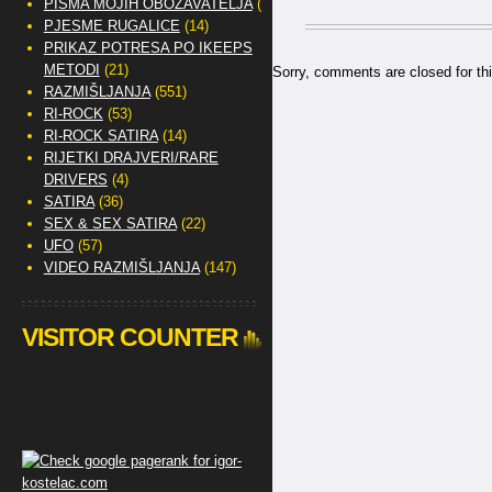
PISMA MOJIH OBOŽAVATELJA
(2)
PJESME RUGALICE
(14)
PRIKAZ POTRESA PO IKEEPS
METODI
(21)
Sorry, comments are closed for thi
RAZMIŠLJANJA
(551)
RI-ROCK
(53)
RI-ROCK SATIRA
(14)
RIJETKI DRAJVERI/RARE
DRIVERS
(4)
SATIRA
(36)
SEX & SEX SATIRA
(22)
UFO
(57)
VIDEO RAZMIŠLJANJA
(147)
VISITOR COUNTER