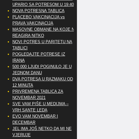
UPARIO SA POTRESOM U 19:40
NOVA POTRESNA TABLICA
PLACEBO VAKCINACIJA vs
PRAVA VAKCINACIJA
MASOVNE OBMANE NA KOJE NE
REAGIRA NITKO
NOVI POTRES U PARITETU NA
TABLICI
POGLEDAJTE POTRESE IZ
IRANA
500 000 LJUDI POGINULO JE U
JEDNOM DANU
DVA POTRESA U RAZMAKU OD
12 MINUTA
PRIVREMENA TABLICA ZA
NOVEMBAR 2021
SVE VAM PIŠE U MEDIJMA –
VRH SANTE LEDA
EVO VAM NOVEMBAR I
DECEMBAR
JEL IMA JOŠ NETKO DA MI NE
VJERUJE