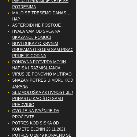
IMAJU LI PIRAMIDE VEZE SA
POTRESIMA
MALO SE TRESEMO DANAS ,..
HA?
ASTEROIDI NE POSTOJE
HVALA VAM OD SRCA NA
UKAZANOJ POMOĆI
NOVI DOKAZ O KRVNIM
GRUPAMA O KOJIM SAM PISAO
PRIJE 19 GODINA
PONOVNA POTVRDA MOJIH
NAPISA I RAZMIŠLJANJA
VIRUS JE PONOVNO MUTIRAO
SNAŽAN POTRES U MORU KOD
JAPANA
SEIZMOLOŠKA AKTIVNOST JE U
PORASTU KAO ŠTO SAM I
PREDVIDIO
OVO JE NAJVAŽNIJE DA
PROČITATE
POTRES KOD SISKA OD
KOMETE ELENIN 25.11.2021
POTRES U 19:49 KONAČNO SE