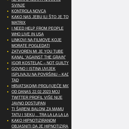
SVINJE
KONTROLA NOVCA
KAKO NAS JEBU ILI ŠTO JE TO
MATRIX
I NEED HELP FROM PEOPLE
WHO LIVE IN USA
LINKOVI NA FILMOVE KOJE
MORATE POGLEDATI
ZATVOREN MI JE YOU TUBE
KANAL “AGAINST THE GRAIN”
IGOR KOSTELAC – NOT GUILTY
GOVNO I ISTINA UVIJEK
ISPLIVAJU NA POVRŠINU – KAD
TAD
HRVATSKO(M) PROL(I)JEĆE MIG
OD DANAS 22.02.2023 MOJ
TWITTER PROFIL VIŠE NIJE
JAVNO DOSTUPAN
TI ŠARENI BALONI ZA MAMU
TATU I SEKU,.. TRA LA LA LA LA
KAKO HIPNOTIZIRANOM
OBJASNITI DA JE HIPNOTIZIRAN