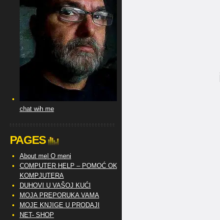
chat wih me
PAGES
About me| O meni
COMPUTER HELP – POMOĆ OKO
KOMPJUTERA
DUHOVI U VAŠOJ KUĆI
MOJA PREPORUKA VAMA
MOJE KNJIGE U PRODAJI
NET- SHOP