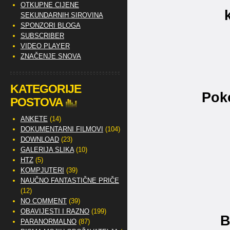
OTKUPNE CIJENE
SEKUNDARNIH SIROVINA
SPONZORI BLOGA
SUBSCRIBER
VIDEO PLAYER
ZNAČENJE SNOVA
KATEGORIJE
Pok
POSTOVA
ANKETE
(14)
DOKUMENTARNI FILMOVI
(104)
DOWNLOAD
(23)
GALERIJA SLIKA
(10)
HTZ
(5)
KOMPJUTERI
(39)
NAUČNO FANTASTIČNE PRIČE
(12)
NO COMMENT
(39)
OBAVIJESTI I RAZNO
(199)
B
PARANORMALNO
(87)