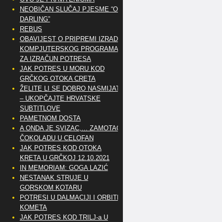
NEOBIČAN SLUČAJ PJESME “OH
DARLING”
REBUS
OBAVIJEST O PRIPREMI IZRADE
KOMPJUTERSKOG PROGRAMA
ZA IZRAČUN POTRESA
JAK POTRES U MORU KOD
GRČKOG OTOKA CRETA
ŽELITE LI SE DOBRO NASMIJATI
– UKOPČAJTE HRVATSKE
SUBTITLOVE
PAMETNOM DOSTA
A ONDA JE SVIZAC,… ZAMOTAO
ČOKOLADU U CELOFAN
JAK POTRES KOD OTOKA
KRETA U GRČKOJ 12.10.2021
IN MEMORIAM: GOGA LAZIĆ
NESTANAK STRUJE U
GORSKOM KOTARU
POTRESI U DALMACIJI I ORBITE
KOMETA
JAK POTRES KOD TRILJ-a U