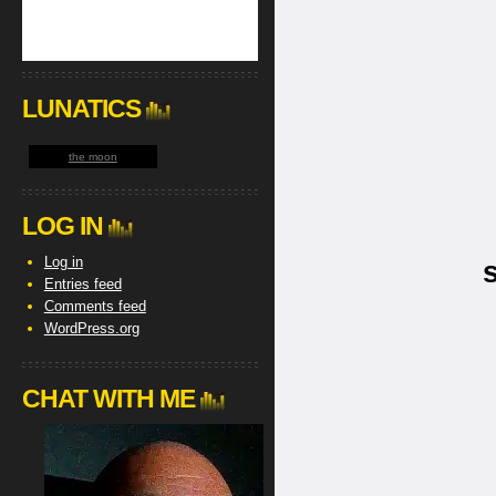
LUNATICS
the moon
LOG IN
Log in
Entries feed
Comments feed
WordPress.org
CHAT WITH ME