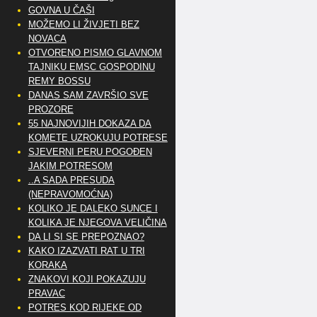
GOVNA U ČAŠI
MOŽEMO LI ŽIVJETI BEZ
NOVACA
OTVORENO PISMO GLAVNOM
TAJNIKU EMSC GOSPODINU
REMY BOSSU
DANAS SAM ZAVRŠIO SVE
PROZORE
55 NAJNOVIJIH DOKAZA DA
KOMETE UZROKUJU POTRESE
SJEVERNI PERU POGOĐEN
JAKIM POTRESOM
..A SADA PRESUDA
(NEPRAVOMOĆNA)
KOLIKO JE DALEKO SUNCE I
KOLIKA JE NJEGOVA VELIČINA
DA LI SI SE PREPOZNAO?
KAKO IZAZVATI RAT U TRI
KORAKA
ZNAKOVI KOJI POKAZUJU
PRAVAC
POTRES KOD RIJEKE OD