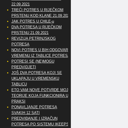
22.09.2021
TREĆI POTRES U RIJEČKOM
PRSTENU KOD KLANE 21.09.2021
JAK POTRES U CHILE-u
DVA POTRESA U RIJEČKOM
PRSTENU 21.09.2021
REVIZIJA PETRINJSKOG
POTRESA
NOVI POTRES U BIH ODGOVARA
VREMENU IZ TABLICE POTRESA
POTRESI SE (NE)MOGU
PREDVIDJETI
JOŠ DVA POTRESA KOJI SE
UKLAPAJU U VREMENSKU
TABLICU
ETO VAM NOVE POTVRDE MOJE
TEORIJE KOJA FUNKCIONIRA U
PRAKSI
PONAVLJANJE POTRESA
SVAKIH 12 SATI
PREDVIĐANJE I IZRAČUN
POTRESA PO SISTEMU IKEEPS