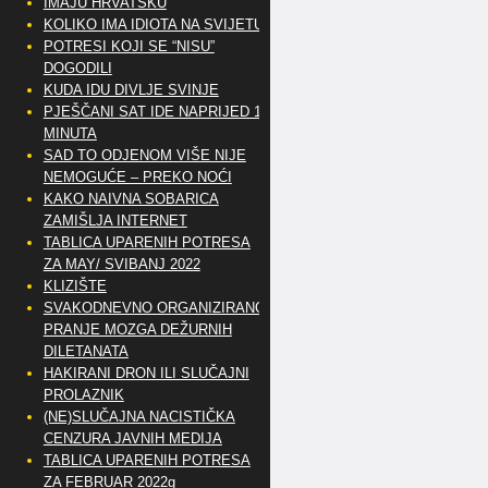
IMAJU HRVATSKU
KOLIKO IMA IDIOTA NA SVIJETU?
POTRESI KOJI SE “NISU”
DOGODILI
KUDA IDU DIVLJE SVINJE
PJEŠČANI SAT IDE NAPRIJED 10
MINUTA
SAD TO ODJENOM VIŠE NIJE
NEMOGUĆE – PREKO NOĆI
KAKO NAIVNA SOBARICA
ZAMIŠLJA INTERNET
TABLICA UPARENIH POTRESA
ZA MAY/ SVIBANJ 2022
KLIZIŠTE
SVAKODNEVNO ORGANIZIRANO
PRANJE MOZGA DEŽURNIH
DILETANATA
HAKIRANI DRON ILI SLUČAJNI
PROLAZNIK
(NE)SLUČAJNA NACISTIČKA
CENZURA JAVNIH MEDIJA
TABLICA UPARENIH POTRESA
ZA FEBRUAR 2022g