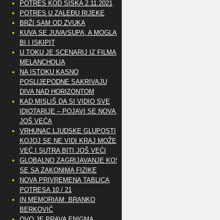
POTRES KOD SISKA 2.11.2021
POTRES U ZALEĐU RIJEKE
BRŽI SAM OD ZVUKA
KUVA SE JUVA/SUPA, A MOGLA
BI I ISKIPIT
U TOKU JE SCENARIJ IZ FILMA
MELANCHOLIA
NA ISTOKU KASNO
POSLIJEPODNE SAKRIVAJU
DIVA NAD HORIZONTOM
KAD MISLIŠ DA SI VIDIO SVE
IDIOTARIJE – POJAVI SE NOVA,..
JOŠ VEĆA
VRHUNAC LJUDSKE GLUPOSTI
KOJOJ SE NE VIDI KRAJ MOŽE
VEĆ I SUTRA BITI JOŠ VEĆI
GLOBALNO ZAGRIJAVANJE KOSI
SE SA ZAKONIMA FIZIKE
NOVA PRIVREMENA TABLICA
POTRESA 10 / 21
IN MEMORIAM: BRANKO
BERKOVIĆ
OVO JE PRAVA ENIGMA