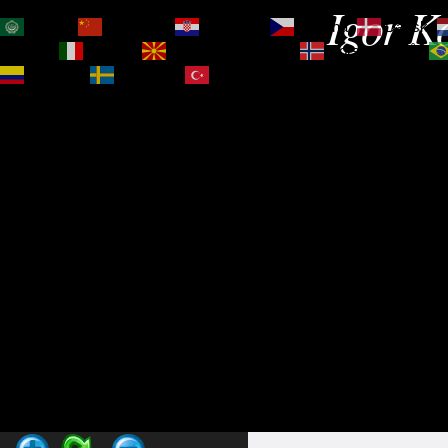
Igor Ko
العربية
简体中文
Hrvatski
Čeština‎
Dansk
Magyar
Italiano
Македонски јазик
Norsk bokmål
Español
Svenska
Türkçe