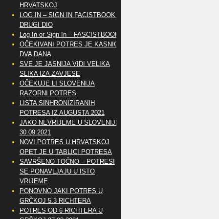
HRVATSKOJ
LOG IN – SIGN IN FACISTBOOK –
DRUGI DIO
Log In or Sign In – FASCISTBOOK
OČEKIVANI POTRES JE KASNIO
DVA DANA
SVE JE JASNIJA VIDI VELIKA
SLIKA IZA ZAVJESE
OČEKUJE LI SLOVENIJA
RAZORNI POTRES
LISTA SINHRONIZIRANIH
POTRESA IZ AUGUSTA 2021
JAKO NEVRIJEME U SLOVENIJI
30.09.2021
NOVI POTRES U HRVATSKOJ
OPET JE U TABLICI POTRESA
SAVRŠENO TOČNO – POTRESI
SE PONAVLJAJU U ISTO
VRIJEME
PONOVNO JAKI POTRES U
GRČKOJ 5.3 RICHTERA
POTRES OD 6 RICHTERA U