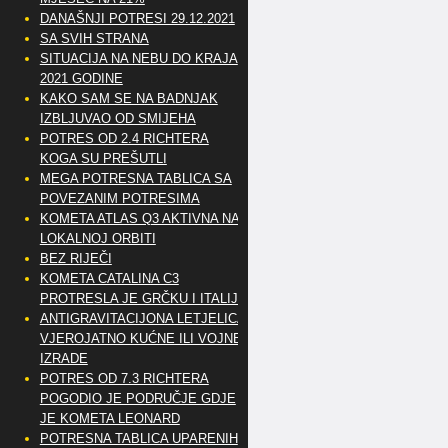
DANAŠNJI POTRESI 29.12.2021
SA SVIH STRANA
SITUACIJA NA NEBU DO KRAJA
2021 GODINE
KAKO SAM SE NA BADNJAK
IZBLJUVAO OD SMIJEHA
POTRES OD 2.4 RICHTERA
KOGA SU PREŠUTLI
MEGA POTRESNA TABLICA SA
POVEZANIM POTRESIMA
KOMETA ATLAS Q3 AKTIVNA NA
LOKALNOJ ORBITI
BEZ RIJEČI
KOMETA CATALINA C3
PROTRESLA JE GRČKU I ITALIJU
ANTIGRAVITACIJONA LETJELICA
VJEROJATNO KUĆNE ILI VOJNE
IZRADE
POTRES OD 7.3 RICHTERA
POGODIO JE PODRUČJE GDJE
JE KOMETA LEONARD
POTRESNA TABLICA UPARENIH