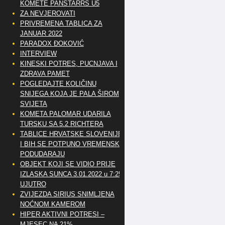
KOMETE PANSTARRS U5
ZA NEVJEROVATI
PRIVREMENA TABLICA ZA
JANUAR 2022
PARADOX ĐOKOVIĆ
INTERVIEW
KINESKI POTRES, PUCNJAVA I
ZDRAVA PAMET
POGLEDAJTE KOLIČINU
SNIJEGA KOJA JE PALA ŠIROM
SVIJETA
KOMETA PALOMAR UDARILA
TURSKU SA 5.2 RICHTERA
TABLICE HRVATSKE SLOVENIJE
I BIH SE POTPUNO VREMENSKI
PODUDARAJU
OBJEKT KOJI SE VIDIO PRIJE
IZLASKA SUNCA 3.01.2022 u 7:25
UJUTRO
ZVIJEZDA SIRIUS SNIMLJENA
NOĆNOM KAMEROM
HIPER AKTIVNI POTRESI –
MJESEC NA 21%