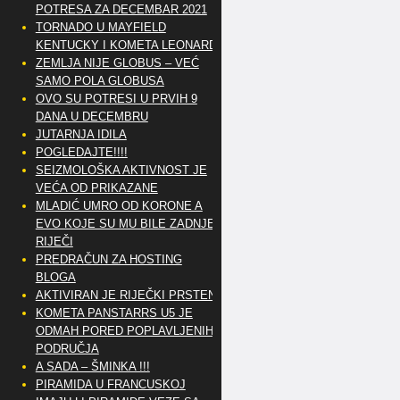
POTRESA ZA DECEMBAR 2021
TORNADO U MAYFIELD
KENTUCKY I KOMETA LEONARD
ZEMLJA NIJE GLOBUS – VEĆ
SAMO POLA GLOBUSA
OVO SU POTRESI U PRVIH 9
DANA U DECEMBRU
JUTARNJA IDILA
POGLEDAJTE!!!!
SEIZMOLOŠKA AKTIVNOST JE
VEĆA OD PRIKAZANE
MLADIĆ UMRO OD KORONE A
EVO KOJE SU MU BILE ZADNJE
RIJEČI
PREDRAČUN ZA HOSTING
BLOGA
AKTIVIRAN JE RIJEČKI PRSTEN
KOMETA PANSTARRS U5 JE
ODMAH PORED POPLAVLJENIH
PODRUČJA
A SADA – ŠMINKA !!!
PIRAMIDA U FRANCUSKOJ