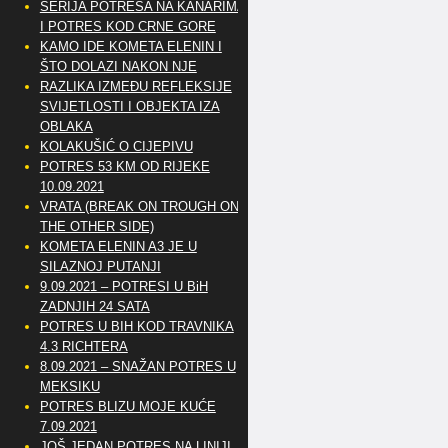
SERIJA POTRESA NA KANARIMA
I POTRES KOD CRNE GORE
KAMO IDE KOMETA ELENIN I
ŠTO DOLAZI NAKON NJE
RAZLIKA IZMEĐU REFLEKSIJE
SVIJETLOSTI I OBJEKTA IZA
OBLAKA
KOLAKUŠIĆ O CIJEPIVU
POTRES 53 KM OD RIJEKE
10.09.2021
VRATA (BREAK ON TROUGH ON
THE OTHER SIDE)
KOMETA ELENIN A3 JE U
SILAZNOJ PUTANJI
9.09.2021 – POTRESI U BiH
ZADNJIH 24 SATA
POTRES U BIH KOD TRAVNIKA
4.3 RICHTERA
8.09.2021 – SNAŽAN POTRES U
MEKSIKU
POTRES BLIZU MOJE KUĆE
7.09.2021
JOŠ JEDAN POTRES NA LINIJI